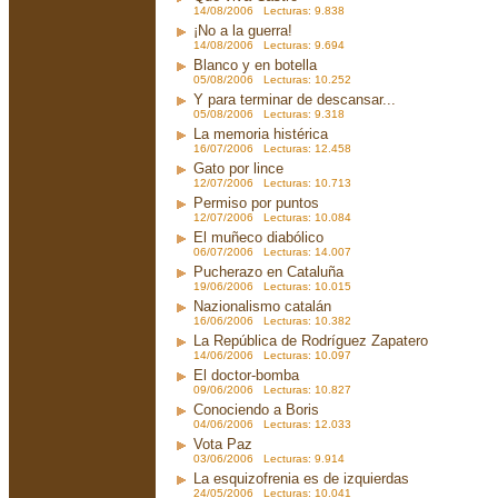
14/08/2006 Lecturas: 9.838
¡No a la guerra!
14/08/2006 Lecturas: 9.694
Blanco y en botella
05/08/2006 Lecturas: 10.252
Y para terminar de descansar...
05/08/2006 Lecturas: 9.318
La memoria histérica
16/07/2006 Lecturas: 12.458
Gato por lince
12/07/2006 Lecturas: 10.713
Permiso por puntos
12/07/2006 Lecturas: 10.084
El muñeco diabólico
06/07/2006 Lecturas: 14.007
Pucherazo en Cataluña
19/06/2006 Lecturas: 10.015
Nazionalismo catalán
16/06/2006 Lecturas: 10.382
La República de Rodríguez Zapatero
14/06/2006 Lecturas: 10.097
El doctor-bomba
09/06/2006 Lecturas: 10.827
Conociendo a Boris
04/06/2006 Lecturas: 12.033
Vota Paz
03/06/2006 Lecturas: 9.914
La esquizofrenia es de izquierdas
24/05/2006 Lecturas: 10.041