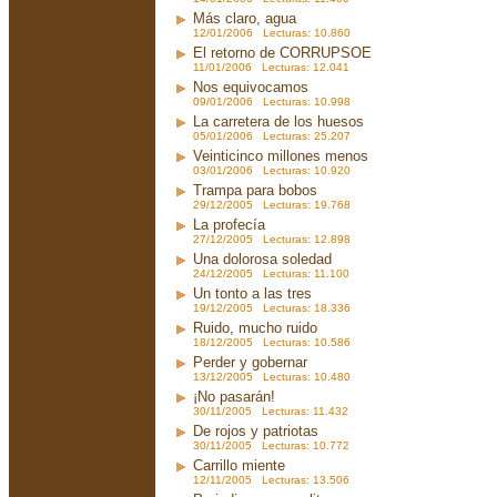
Más claro, agua
12/01/2006 Lecturas: 10.860
El retorno de CORRUPSOE
11/01/2006 Lecturas: 12.041
Nos equivocamos
09/01/2006 Lecturas: 10.998
La carretera de los huesos
05/01/2006 Lecturas: 25.207
Veinticinco millones menos
03/01/2006 Lecturas: 10.920
Trampa para bobos
29/12/2005 Lecturas: 19.768
La profecía
27/12/2005 Lecturas: 12.898
Una dolorosa soledad
24/12/2005 Lecturas: 11.100
Un tonto a las tres
19/12/2005 Lecturas: 18.336
Ruido, mucho ruido
18/12/2005 Lecturas: 10.586
Perder y gobernar
13/12/2005 Lecturas: 10.480
¡No pasarán!
30/11/2005 Lecturas: 11.432
De rojos y patriotas
30/11/2005 Lecturas: 10.772
Carrillo miente
12/11/2005 Lecturas: 13.506