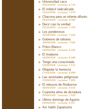
Universidad caca
25/10/2009 Lecturas: 8.724
El imbécil radicalizado
16/10/2009 Lecturas: 7.875
Chacona para un infante difunto
09/10/2009 Lecturas: 8.390
Decir casi la verdad
03/10/2009 Lecturas: 7.705
Los ponderosos
30/09/2009 Lecturas: 7.542
Gobierno de tahúres
29/09/2009 Lecturas: 7.590
Polvo Blanco
28/09/2009 Lecturas: 8.293
El tiraduros
26/09/2009 Lecturas: 9.499
Tengo una corazonada
23/09/2009 Lecturas: 7.572
Dilapidar la herencia
17/09/2009 Lecturas: 8.889
Las amistades peligrosas
15/09/2009 Lecturas: 7.800
El rebuzno de Rodiezmo
09/09/2009 Lecturas: 8.015
Cuarenta años de dictadura
05/09/2009 Lecturas: 7.929
Ultimo domingo de Agosto
04/09/2009 Lecturas: 8.107
Así habló Zapatustra