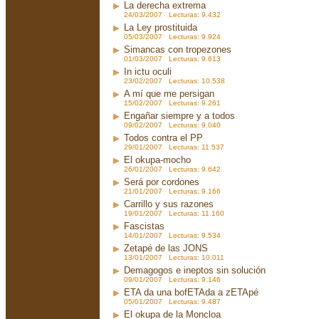
La derecha extrema
24/03/2007 Lecturas: 9.432
La Ley prostituida
05/03/2007 Lecturas: 9.924
Simancas con tropezones
01/03/2007 Lecturas: 9.613
In ictu oculi
23/02/2007 Lecturas: 10.538
A mí que me persigan
15/02/2007 Lecturas: 9.261
Engañar siempre y a todos
09/02/2007 Lecturas: 9.040
Todos contra el PP
29/01/2007 Lecturas: 11.537
El okupa-mocho
26/01/2007 Lecturas: 9.642
Será por cordones
21/01/2007 Lecturas: 9.166
Carrillo y sus razones
19/01/2007 Lecturas: 11.160
Fascistas
14/01/2007 Lecturas: 9.534
Zetapé de las JONS
13/01/2007 Lecturas: 10.011
Demagogos e ineptos sin solución
09/01/2007 Lecturas: 9.146
ETA da una bofETAda a zETApé
05/01/2007 Lecturas: 9.487
El okupa de la Moncloa