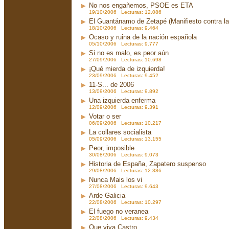
No nos engañemos, PSOE es ETA
19/10/2006 Lecturas: 12.086
El Guantánamo de Zetapé (Manifiesto contra la 
18/10/2006 Lecturas: 9.464
Ocaso y ruina de la nación española
05/10/2006 Lecturas: 9.777
Si no es malo, es peor aún
27/09/2006 Lecturas: 10.698
¡Qué mierda de izquierda!
23/09/2006 Lecturas: 9.452
11-S... de 2006
13/09/2006 Lecturas: 9.892
Una izquierda enferma
12/09/2006 Lecturas: 9.391
Votar o ser
06/09/2006 Lecturas: 10.217
La collares socialista
05/09/2006 Lecturas: 13.155
Peor, imposible
30/08/2006 Lecturas: 9.073
Historia de España, Zapatero suspenso
29/08/2006 Lecturas: 12.386
Nunca Mais los vi
27/08/2006 Lecturas: 9.643
Arde Galicia
22/08/2006 Lecturas: 10.297
El fuego no veranea
22/08/2006 Lecturas: 9.434
Que viva Castro