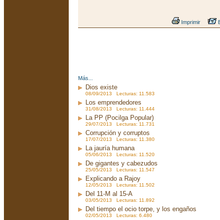
Imprimir
E
Más...
Dios existe
08/09/2013 Lecturas: 11.583
Los emprendedores
31/08/2013 Lecturas: 11.444
La PP (Pocilga Popular)
29/07/2013 Lecturas: 11.731
Corrupción y corruptos
17/07/2013 Lecturas: 11.380
La jauría humana
05/06/2013 Lecturas: 11.520
De gigantes y cabezudos
25/05/2013 Lecturas: 11.547
Explicando a Rajoy
12/05/2013 Lecturas: 11.502
Del 11-M al 15-A
03/05/2013 Lecturas: 11.892
Del tiempo el ocio torpe, y los engaños
02/05/2013 Lecturas: 6.480