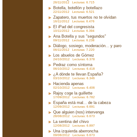
26/11/2012 Lecturas: 6.715
Botella, botellón y botellazo
22/11/2012 Lecturas: 6.521
Zapatero, tus muertos no te olvidan
16/11/2012 Lecturas: 6.476
El iPad del congresista
10/11/2012 Lecturas: 6.394
Ana Botella y sus "segundos"
09/11/2012 Lecturas: 6.238
Diálogo, sosiego, moderación... y paro
06/11/2012 Lecturas: 7.220
Los abuelos de Gómez
24/10/2012 Lecturas: 6.378
Pedraz como síntoma
06/10/2012 Lecturas: 6.418
¿A dónde te llevan España?
03/10/2012 Lecturas: 6.346
Hacienda apenas
02/10/2012 Lecturas: 6.406
Rajoy coge la guillette
17/09/2012 Lecturas: 6.782
España está mal... de la cabeza
12/09/2012 Lecturas: 6.691
Que alguien (nos) intervenga
28/08/2012 Lecturas: 6.673
La sentina del chivo
12/08/2012 Lecturas: 6.897
Una izquierda aberroncha
09/08/2012 Lecturas: 6.673