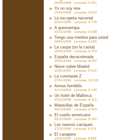
24/04/2009 Lecturas: 8.351
Yo no soy ése
15/04/2009 Lecturas: 8.043
La escopeta nacional
22/02/2009 Lecturas: 8.779
A quemarropa
01/02/2009 Lecturas: 8.408
Tengo una mentira para usted
28/01/2009 Lecturas: 8.285
La caspa (no la casta)
15/01/2009 Lecturas: 8.373
España desacelerada
15/01/2009 Lecturas: 9.257
Nieve sobre Madrid
11/01/2009 Lecturas: 8.513
La constante Z
07/01/2009 Lecturas: 10.032
Annus horribilis
31/12/2008 Lecturas: 8.145
Un hotel de Mallorca
22/12/2008 Lecturas: 8.113
Maravillas de España
03/12/2008 Lecturas: 8.525
El sueño americano
02/12/2008 Lecturas: 8.181
Los nuevos caciques
27/11/2008 Lecturas: 8.571
El canapero
13/11/2008 Lecturas: 8.806