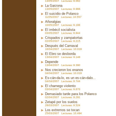
13/05/2007 Lecturas: 9.082
La Garzona
13/05/2007 Lecturas: 8.986
El suicidio de Polanco
11/05/2007 Lecturas: 10.557
Añoralgias
10/05/2007 Lecturas: 9.188
El imbécil socialista
03/05/2007 Lecturas: 8.944
Crispados y zampatortas
02/05/2007 Lecturas: 9.215
Después del Carnaval
16/04/2007 Lecturas: 10.018
El Ebro se desborda
13/04/2007 Lecturas: 9.146
Depende
13/04/2007 Lecturas: 9.390
Nos crecieron los enanos
04/04/2007 Lecturas: 10.019
Es-cán-da-lo, es un es-cán-dalo...
04/04/2007 Lecturas: 9.744
El charnego violento
03/04/2007 Lecturas: 9.670
Demasiado tarde para los Polanco
02/04/2007 Lecturas: 9.291
Zetapé por los suelos
28/03/2007 Lecturas: 9.524
Los extremos se tocan
25/03/2007 Lecturas: 10.494