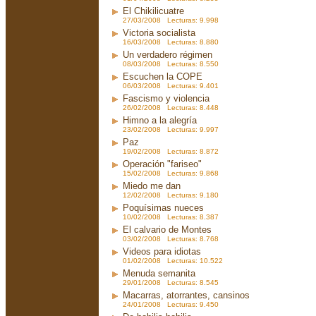
El Chikilicuatre
27/03/2008 Lecturas: 9.998
Victoria socialista
16/03/2008 Lecturas: 8.880
Un verdadero régimen
08/03/2008 Lecturas: 8.550
Escuchen la COPE
06/03/2008 Lecturas: 9.401
Fascismo y violencia
26/02/2008 Lecturas: 8.448
Himno a la alegría
23/02/2008 Lecturas: 9.997
Paz
19/02/2008 Lecturas: 8.872
Operación "fariseo"
15/02/2008 Lecturas: 9.868
Miedo me dan
12/02/2008 Lecturas: 9.180
Poquísimas nueces
10/02/2008 Lecturas: 8.387
El calvario de Montes
03/02/2008 Lecturas: 8.768
Videos para idiotas
01/02/2008 Lecturas: 10.522
Menuda semanita
29/01/2008 Lecturas: 8.545
Macarras, atorrantes, cansinos
24/01/2008 Lecturas: 9.450