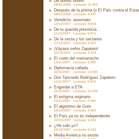
De bobilis bobilis
08/01/2008 Lecturas: 11.354
Después de la pítima (o El País contra el Est
08/01/2008 Lecturas: 8.907
Veredicto: asesinato
14/12/2007 Lecturas: 8.816
De tu querida presencia...
11/12/2007 Lecturas: 9.974
De la secta y los sectarios
07/12/2007 Lecturas: 9.467
¡Váyase señor Zapatero!
02/12/2007 Lecturas: 9.318
El vuelo del mamarracho
24/11/2007 Lecturas: 9.396
Diplomacia callada
22/11/2007 Lecturas: 13.500
Don Tancredo Rodríguez Zapatero
14/11/2007 Lecturas: 9.823
Engordar a ETA
10/11/2007 Lecturas: 10.006
El estigma originario
01/11/2007 Lecturas: 9.380
El algoritmo de Gore
28/10/2007 Lecturas: 8.902
El País ya no es independiente
22/10/2007 Lecturas: 9.524
¿He sido yo?
20/10/2007 Lecturas: 9.332
Media América no existe