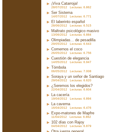
¡Viva Catarroja!
28/07/2012 Lecturas: 6.862
Ser Sistema
14/07/2012 Lecturas: 6.771
El laberinto español
28/06/2012 Lecturas: 6.515
Maltrato psicológico masivo
13/06/2012 Lecturas: 6.884
Olimpiadas... de pesadilla
29/05/2012 Lecturas: 6.643
Comernos el coco
26/05/2012 Lecturas: 6.756
Cuestión de elegancia
14/05/2012 Lecturas: 6.947
Tómbola
06/05/2012 Lecturas: 7.008
Soraya y un señor de Santiago
29/04/2012 Lecturas: 6.620
¿Seremos los elegidos?
22/04/2012 Lecturas: 6.604
La cacería
19/04/2012 Lecturas: 6.894
La caverna
16/04/2012 Lecturas: 6.476
Expo-matones de Mapfre
11/04/2012 Lecturas: 6.862
102 días con Rajoy
04/04/2012 Lecturas: 6.879
Otra juerga general