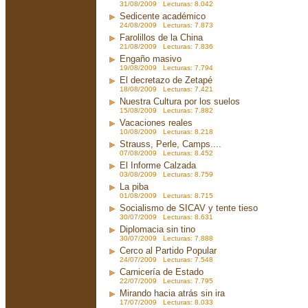
31/08/2009 Lecturas: 8.042
Sedicente académico
24/08/2009 Lecturas: 7.873
Farolillos de la China
21/08/2009 Lecturas: 7.836
Engaño masivo
19/08/2009 Lecturas: 7.794
El decretazo de Zetapé
18/08/2009 Lecturas: 7.421
Nuestra Cultura por los suelos
15/08/2009 Lecturas: 7.882
Vacaciones reales
10/08/2009 Lecturas: 8.218
Strauss, Perle, Camps....
07/08/2009 Lecturas: 8.452
El Informe Calzada
03/08/2009 Lecturas: 8.759
La piba
01/08/2009 Lecturas: 8.715
Socialismo de SICAV y tente tieso
30/07/2009 Lecturas: 8.631
Diplomacia sin tino
30/07/2009 Lecturas: 7.888
Cerco al Partido Popular
24/07/2009 Lecturas: 7.548
Carnicería de Estado
22/07/2009 Lecturas: 7.795
Mirando hacia atrás sin ira
17/07/2009 Lecturas: 8.033