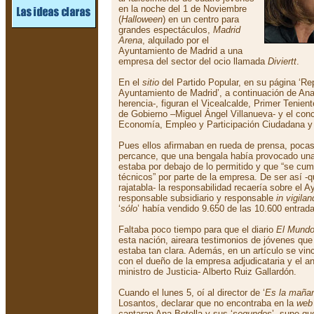
en la noche del 1 de Noviembre
(
Halloween
) en un centro para
grandes espectáculos,
Madrid
Arena
, alquilado por el
Ayuntamiento de Madrid a una
empresa del sector del ocio llamada
Diviertt
.
En el
sitio
del Partido Popular, en su página ‘Re
Ayuntamiento de Madrid’, a continuación de Ana
herencia-, figuran el Vicealcalde, Primer Tenient
de Gobierno –Miguel Ángel Villanueva- y el con
Economía, Empleo y Participación Ciudadana y 
Pues ellos afirmaban en rueda de prensa, poca
percance, que una bengala había provocado una
estaba por debajo de lo permitido y que “se cump
técnicos” por parte de la empresa. De ser así -
rajatabla- la responsabilidad recaería sobre el
responsable subsidiario y responsable
in vigila
‘
sólo
’ había vendido 9.650 de las 10.600 entrada
Faltaba poco tiempo para que el diario
El Mund
esta nación, aireara testimonios de jóvenes qu
estaba tan clara. Además, en un artículo se vin
con el dueño de la empresa adjudicataria y el an
ministro de Justicia- Alberto Ruiz Gallardón.
Cuando el lunes 5, oí al director de ‘
Es la maña
Losantos, declarar que no encontraba en la
web
cantaran Ana Botella y sus ‘
segundos
’, supe q