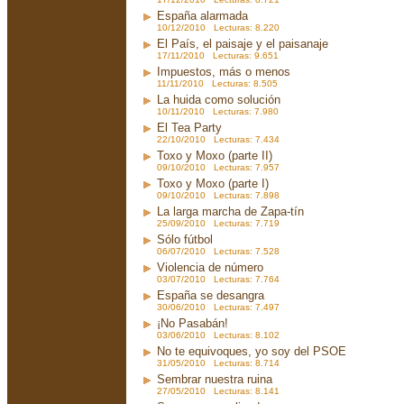
España alarmada
10/12/2010 Lecturas: 8.220
El País, el paisaje y el paisanaje
17/11/2010 Lecturas: 9.651
Impuestos, más o menos
11/11/2010 Lecturas: 8.505
La huida como solución
10/11/2010 Lecturas: 7.980
El Tea Party
22/10/2010 Lecturas: 7.434
Toxo y Moxo (parte II)
09/10/2010 Lecturas: 7.957
Toxo y Moxo (parte I)
09/10/2010 Lecturas: 7.898
La larga marcha de Zapa-tín
25/09/2010 Lecturas: 7.719
Sólo fútbol
06/07/2010 Lecturas: 7.528
Violencia de número
03/07/2010 Lecturas: 7.764
España se desangra
30/06/2010 Lecturas: 7.497
¡No Pasabán!
03/06/2010 Lecturas: 8.102
No te equivoques, yo soy del PSOE
31/05/2010 Lecturas: 8.714
Sembrar nuestra ruina
27/05/2010 Lecturas: 8.141