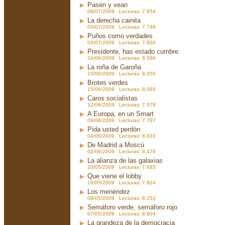
Pasen y vean
08/07/2009 Lecturas: 7.854
La derecha cainita
03/07/2009 Lecturas: 7.748
Puños como verdades
03/07/2009 Lecturas: 7.804
Presidente, has estado cumbre
24/06/2009 Lecturas: 8.586
La roña de Garoña
23/06/2009 Lecturas: 8.050
Brotes verdes
15/06/2009 Lecturas: 8.093
Caros socialistas
12/06/2009 Lecturas: 7.578
A Europa, en un Smart
09/06/2009 Lecturas: 7.797
Pida usted perdón
04/06/2009 Lecturas: 8.023
De Madrid a Moscú
02/06/2009 Lecturas: 8.478
La alianza de las galaxias
20/05/2009 Lecturas: 7.683
Que viene el lobby
16/05/2009 Lecturas: 7.824
Los menéndez
08/05/2009 Lecturas: 8.253
Semáforo verde, semáforo rojo
07/05/2009 Lecturas: 8.904
La grandeza de la democracia