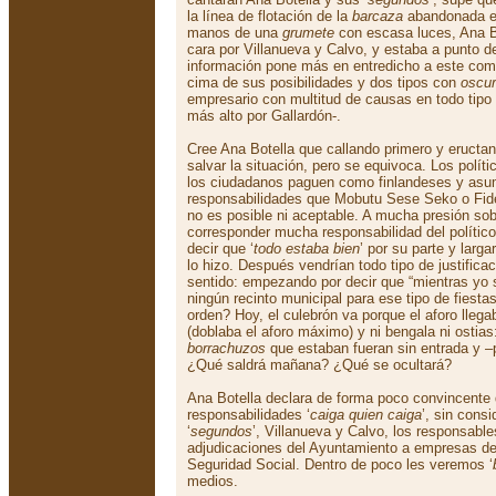
la línea de flotación de la
barcaza
abandonada en
manos de una
grumete
con escasa luces, Ana B
cara por Villanueva y Calvo, y estaba a punto 
información pone más en entredicho a este co
cima de sus posibilidades y dos tipos con
oscu
empresario con multitud de causas en todo tipo
más alto por Gallardón-.
Cree Ana Botella que callando primero y eruct
salvar la situación, pero se equivoca. Los polí
los ciudadanos paguen como finlandeses y asum
responsabilidades que Mobutu Sese Seko o Fide
no es posible ni aceptable. A mucha presión so
corresponder mucha responsabilidad del político
decir que ‘
todo estaba bien
’ por su parte y larg
lo hizo. Después vendrían todo tipo de justifica
sentido: empezando por decir que “mientras yo s
ningún recinto municipal para ese tipo de fiesta
orden? Hoy, el culebrón va porque el aforo llega
(doblaba el aforo máximo) y ni bengala ni ostia
borrachuzos
que estaban fueran sin entrada y –p
¿Qué saldrá mañana? ¿Qué se ocultará?
Ana Botella declara de forma poco convincente 
responsabilidades ‘
caiga quien caiga
’, sin cons
‘
segundos
’, Villanueva y Calvo, los responsable
adjudicaciones del Ayuntamiento a empresas de
Seguridad Social. Dentro de poco les veremos ‘
medios.