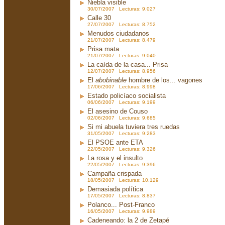
Niebla visible
30/07/2007 Lecturas: 9.027
Calle 30
27/07/2007 Lecturas: 8.752
Menudos ciudadanos
21/07/2007 Lecturas: 8.479
Prisa mata
21/07/2007 Lecturas: 9.040
La caída de la casa... Prisa
12/07/2007 Lecturas: 8.956
El
abobinable
hombre de los... vagones
17/06/2007 Lecturas: 8.998
Estado policíaco socialista
06/06/2007 Lecturas: 9.199
El asesino de Couso
02/06/2007 Lecturas: 9.685
Si mi abuela tuviera tres ruedas
31/05/2007 Lecturas: 9.283
El PSOE ante ETA
22/05/2007 Lecturas: 9.326
La rosa y el insulto
22/05/2007 Lecturas: 9.396
Campaña crispada
18/05/2007 Lecturas: 10.129
Demasiada política
17/05/2007 Lecturas: 8.837
Polanco... Post-Franco
16/05/2007 Lecturas: 9.989
Cadeneando: la 2 de Zetapé