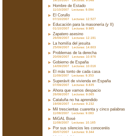
14/10/2007 Lecturas: 9.048
Hombre de Estado
11/10/2007 Lecturas: 9.094
El Corullo
07/10/2007 Lecturas: 12.527
Educación para la masonería (y II)
01/10/2007 Lecturas: 9.985
Zapatero asesino
26/09/2007 Lecturas: 12.191
La homilía del jesuita
25/09/2007 Lecturas: 14.603
Problemas de la derecha
20/09/2007 Lecturas: 10.976
Gobierno de España
14/09/2007 Lecturas: 10.016
El más tonto de cada casa
11/09/2007 Lecturas: 9.353
Superávit de vivienda en España
07/09/2007 Lecturas: 8.835
Ahora que vamos despacio
26/08/2007 Lecturas: 9.065
Cataluña no ha aprendido
19/08/2007 Lecturas: 9.232
Mil trescientas cuarenta y cinco palabras
11/08/2007 Lecturas: 9.083
MiGAL Bosé
11/08/2007 Lecturas: 10.165
Por sus silencios les conoceréis
30/07/2007 Lecturas: 9.344