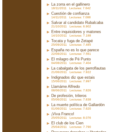
La zorra en el gallinero
18/11/2011 Lecturas: 7.642
Cuestión de confianza
14/11/2011 Lecturas: 7.088
Salvar al candidato Rubalcaba
21/10/2011 Lecturas: 6.902
Entre inquisidores y matones
14/10/2011 Lecturas: 7.188
Tocata y fuga de Zetapé
25/09/2011 Lecturas: 7.485
España no es lo que parece
22/08/2011 Lecturas: 7.561
El milagro de Pé Punto
04/08/2011 Lecturas: 7.404
La cabalgata de los perroflautas
21/06/2011 Lecturas: 7.922
Indignados diz que estais
15/06/2011 Lecturas: 7.997
Llamáme Alfredo
08/06/2011 Lecturas: 7.826
De profesión, trileros
05/06/2011 Lecturas: 7.838
La muerte política de Gallardón
01/06/2011 Lecturas: 7.620
¡Viva Franco!
25/05/2011 Lecturas: 8.076
El club de los Cien
25/04/2011 Lecturas: 7.790