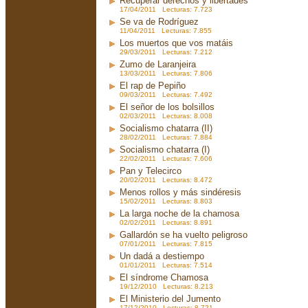
Recuperar derechos y libertades
17/04/2011 Lecturas: 7.723
Se va de Rodríguez
11/04/2011 Lecturas: 7.855
Los muertos que vos matáis
29/03/2011 Lecturas: 7.212
Zumo de Laranjeira
13/03/2011 Lecturas: 7.806
El rap de Pepiño
09/03/2011 Lecturas: 7.492
El señor de los bolsillos
02/03/2011 Lecturas: 8.008
Socialismo chatarra (II)
28/02/2011 Lecturas: 7.884
Socialismo chatarra (I)
22/02/2011 Lecturas: 7.606
Pan y Telecirco
20/02/2011 Lecturas: 8.472
Menos rollos y más sindéresis
15/02/2011 Lecturas: 8.803
La larga noche de la chamosa
02/02/2011 Lecturas: 8.891
Gallardón se ha vuelto peligroso
07/01/2011 Lecturas: 7.815
Un dadá a destiempo
01/01/2011 Lecturas: 7.514
El síndrome Chamosa
19/12/2010 Lecturas: 8.213
El Ministerio del Jumento
17/12/2010 Lecturas: 8.721