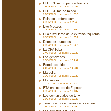
El PSOE es un partido fascista
23/05/2006 Lecturas: 19.051
El PSOE me da miedo
22/05/2006 Lecturas: 11.030
Polanco a referéndum
20/05/2006 Lecturas: 9.284
Evo Modales
20/05/2006 Lecturas: 10.360
El ala izquierda de la extrema izquierda
08/05/2006 Lecturas: 11.359
Derechos humonos
29/04/2006 Lecturas: 11.527
La OPA boba
27/04/2006 Lecturas: 10.023
Los genoveses
25/04/2006 Lecturas: 16.797
Estado de sitio
24/04/2006 Lecturas: 14.284
Marbella
19/04/2006 Lecturas: 10.027
Monseñora
11/04/2006 Lecturas: 9.715
ETA en socorro de Zapatero
03/04/2006 Lecturas: 10.187
Los comunicados de ETA
28/03/2006 Lecturas: 12.228
Telecinco, doce meses doce causas
28/03/2006 Lecturas: 12.490
Las sombras del 11-M