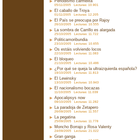
Periodismo carmelita
05/11/2005 Lecturas: 10.901
El caballo de Troya
01/11/2005 Lecturas: 12.205
El País se preocupa por Rajoy
26/10/2005 Lecturas: 10.555
La sombra de Carrillo es alargada
25/10/2005 Lecturas: 11.722
Politicamoribundia
23/10/2005 Lecturas: 10.655
Os estáis volviendo locos
22/10/2005 Lecturas: 11.083
El bloqueo
21/10/2005 Lecturas: 10.486
¿Por qué se queja la ultraizquierda española?
19/10/2005 Lecturas: 11.813
El Lewinsky
13/10/2005 Lecturas: 10.943
El nacionalismo bocazas
11/10/2005 Lecturas: 11.039
Apocalipsys now
09/10/2005 Lecturas: 11.282
La paradoja de Zetapero
26/09/2005 Lecturas: 11.557
La pegatina
25/09/2005 Lecturas: 11.778
Moncho Borrajo y Rosa Valenty
24/09/2005 Lecturas: 21.022
Gran ganga