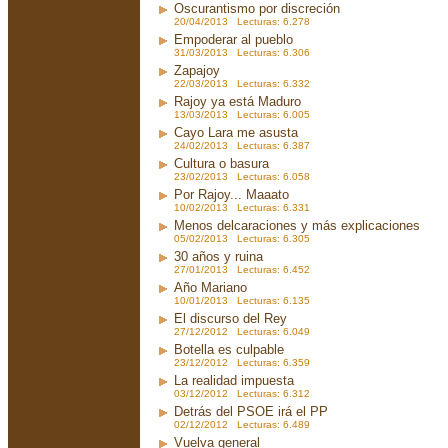
Oscurantismo por discreción
20/04/2013 Lecturas: 6.278
Empoderar al pueblo
31/03/2013 Lecturas: 6.306
Zapajoy
22/03/2013 Lecturas: 6.332
Rajoy ya está Maduro
13/03/2013 Lecturas: 6.005
Cayo Lara me asusta
24/02/2013 Lecturas: 6.387
Cultura o basura
23/02/2013 Lecturas: 6.058
Por Rajoy... Maaato
10/02/2013 Lecturas: 6.331
Menos delcaraciones y más explicaciones
05/02/2013 Lecturas: 6.305
30 años y ruina
27/01/2013 Lecturas: 6.452
Año Mariano
10/01/2013 Lecturas: 6.135
El discurso del Rey
27/12/2012 Lecturas: 6.049
Botella es culpable
23/12/2012 Lecturas: 6.359
La realidad impuesta
03/12/2012 Lecturas: 6.312
Detrás del PSOE irá el PP
02/12/2012 Lecturas: 6.489
Vuelva general