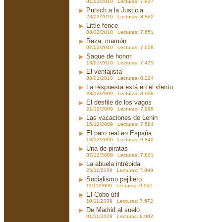
01/03/2010 Lecturas: 7.917
Putsch a la Justicia
23/02/2010 Lecturas: 8.862
Little fence
08/02/2010 Lecturas: 7.651
Reza, mamón
07/02/2010 Lecturas: 7.659
Saque de honor
13/01/2010 Lecturas: 7.425
El ventajista
08/01/2010 Lecturas: 8.224
La respuesta está en el viento
28/12/2009 Lecturas: 8.098
El desfile de los vagos
21/12/2009 Lecturas: 7.998
Las vacaciones de Lenin
15/12/2009 Lecturas: 7.584
El paro real en España
13/12/2009 Lecturas: 9.840
Una de piratas
07/12/2009 Lecturas: 7.801
La abuela intrépida
25/11/2009 Lecturas: 7.899
Socialismo pajillero
11/11/2009 Lecturas: 9.537
El Cobo útil
10/11/2009 Lecturas: 7.672
De Madrid al suelo
01/11/2009 Lecturas: 8.002