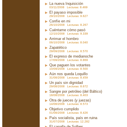
La nueva Inquisición
03/11/2008 Lecturas: 8.469
El payaso imposible
29/10/2008 Lecturas: 9.627
Confíe en mi
26/10/2008 Lecturas: 8.267
Cuéntame cómo pasó
12/10/2008 Lecturas: 9.339
Arrimar el hombro
06/10/2008 Lecturas: 8.040
Zapatético
29/09/2008 Lecturas: 8.570
El expreso de medianoche
17/09/2008 Lecturas: 8.869
Que paguen los votantes
10/09/2008 Lecturas: 8.500
Aún nos queda Loquillo
31/08/2008 Lecturas: 8.459
Un país sin dignidad
29/08/2008 Lecturas: 8.672
Sangre por petróleo (del Báltico)
18/08/2008 Lecturas: 8.403
Otra de jueces (y juezas)
14/08/2008 Lecturas: 8.573
Objetivo cumplido
01/08/2008 Lecturas: 8.426
País socialista, país en ruina
31/07/2008 Lecturas: 12.282
El canalla de Solbes