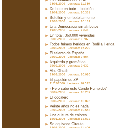
23/03/2006 Lecturas: 11.630
De bote en bote... botellón
22/03/2006 Lecturas: 10.361
Botellón y embotellamiento
22/03/2006 Lecturas: 10.139
Una Democracia sin atributos
19/03/2006 Lecturas: 9.844
En total, 360.000 viviendas
05/03/2006 Lecturas: 9.707
Todos fuimos heridos en Rodilla Herida
03/03/2006 Lecturas: 15.229
El talento de España
28/02/2006 Lecturas: 9.564
Izquierda y gramática
25/02/2006 Lecturas: 9.632
Abu Ghraib
23/02/2006 Lecturas: 10.016
El papelón de ZP
11/02/2006 Lecturas: 10.522
¿Pero sabe esto Conde Pumpido?
08/02/2006 Lecturas: 10.239
El cocalero
05/02/2006 Lecturas: 10.826
Veinte años no es nada
02/02/2006 Lecturas: 10.553
Una cultura de colores
18/01/2006 Lecturas: 13.692
Se equivoca Girauta
14/01/2006 Lecturas: 11.406