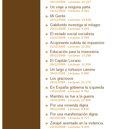
26/12/2006 Lecturas: 10.107
Un viaje a ninguna parte
24/12/2006 Lecturas: 9.081
Mi Gente
24/12/2006 Lecturas: 10.628
Gabilondo investiga el milagro
20/12/2006 Lecturas: 9.455
El estado social socialista
14/12/2006 Lecturas: 9.560
Acojonante subida de impuestos
11/12/2006 Lecturas: 12.302
Educación para la masonería
08/12/2006 Lecturas: 13.298
El Capitán Lozano
08/12/2006 Lecturas: 12.954
Un largo y tortuoso camino
29/11/2006 Lecturas: 9.096
Los graciosos
19/11/2006 Lecturas: 12.179
En España gobierna la izquierda
13/11/2006 Lecturas: 9.762
Mambrú se fue a la guerra
10/11/2006 Lecturas: 12.806
Por una vivienda digna
08/11/2006 Lecturas: 9.630
Por una manifestación digna
30/10/2006 Lecturas: 9.717
Zetapé asentado en la violencia
23/10/2006 Lecturas: 9.635