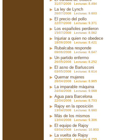
31/07/2008 Lecturas: 8.484
La ley de Lynch
26/07/2008 Lecturas: 9.603
El precio del pollo
22/07/2008 Lecturas: 9.371
Los españoles perdieron
15/07/2008 Lecturas: 8.062
Injuriar a quien no obedece
18/06/2008 Lecturas: 8.421
Rubalcaba responde
09/06/2008 Lecturas: 8.647
Un partido enfermo
26/05/2008 Lecturas: 8.252
El asno de Barlusconi
03/05/2008 Lecturas: 8.614
Quemar mujeres
26/04/2008 Lecturas: 8.965
La imparable máquina
24/04/2008 Lecturas: 9.068
Agua para Barcelona
22/04/2008 Lecturas: 8.703
Rajoy en la oposición
13/04/2008 Lecturas: 8.660
Más de los mismos
13/04/2008 Lecturas: 9.306
El equipo de Rajoy
03/04/2008 Lecturas: 10.803
La vuelta de Rajoy
01/04/2008 Lecturas: 8.255