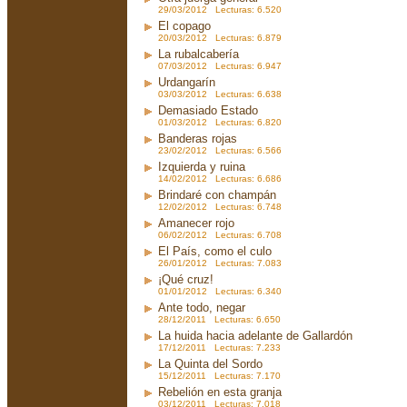
29/03/2012 Lecturas: 6.520
El copago
20/03/2012 Lecturas: 6.879
La rubalcabería
07/03/2012 Lecturas: 6.947
Urdangarín
03/03/2012 Lecturas: 6.638
Demasiado Estado
01/03/2012 Lecturas: 6.820
Banderas rojas
23/02/2012 Lecturas: 6.566
Izquierda y ruina
14/02/2012 Lecturas: 6.686
Brindaré con champán
12/02/2012 Lecturas: 6.748
Amanecer rojo
06/02/2012 Lecturas: 6.708
El País, como el culo
26/01/2012 Lecturas: 7.083
¡Qué cruz!
01/01/2012 Lecturas: 6.340
Ante todo, negar
28/12/2011 Lecturas: 6.650
La huida hacia adelante de Gallardón
17/12/2011 Lecturas: 7.233
La Quinta del Sordo
15/12/2011 Lecturas: 7.170
Rebelión en esta granja
03/12/2011 Lecturas: 7.018