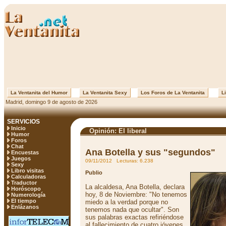
La Ventanita del Humor
La Ventanita Sexy
Los Foros de La Ventanita
Li
Madrid, domingo 9 de agosto de 2026
SERVICIOS
Inicio
Opinión: El liberal
Humor
Foros
Chat
Ana Botella y sus "segundos"
Encuestas
Juegos
09/11/2012 Lecturas: 6.238
Sexy
Libro visitas
Publio
Calculadoras
Traductor
La alcaldesa, Ana Botella, declara
Horóscopo
hoy, 8 de Noviembre: "No tenemos
Numerología
El tiempo
miedo a la verdad porque no
Enlázanos
tenemos nada que ocultar". Son
sus palabras exactas refiriéndose
al fallecimiento de cuatro jóvenes