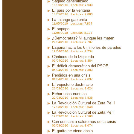
Saqueo generalizado
18/05/2010 Lecturas: 7.933
El país por la ventana
14/05/2010 Lecturas: 7.883
La falange garzonita
11/05/2010 Lecturas: 7.867
El sopapo
11/05/2010 Lecturas: 8.137
¿Demócratas? Ni aunque les maten
29/04/2010 Lecturas: 7.707
España hacia los 6 millones de parados
19/04/2010 Lecturas: 7.734
Cánticos de la Izquierda
09/04/2010 Lecturas: 8.384
El déficit democrático del PSOE
05/04/2010 Lecturas: 7.383
Perdidos en una crisis
01/04/2010 Lecturas: 7.837
El vejestorio doctrinario
26/03/2010 Lecturas: 7.624
Echar unas cuentas
22/03/2010 Lecturas: 7.535
La Revolución Cultural de Zeta Pe II
17/03/2010 Lecturas: 8.048
La Revolución Cultural de Zeta Pe I
17/03/2010 Lecturas: 7.598
Con confianza saldremos de la crisis
02/03/2010 Lecturas: 8.074
El garito se viene abajo