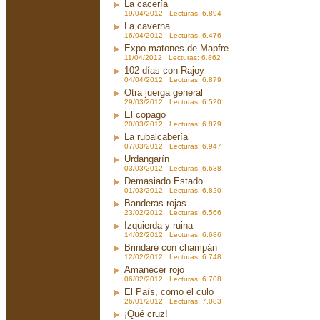
La cacería
19/04/2012 Lecturas: 6.894
La caverna
16/04/2012 Lecturas: 6.476
Expo-matones de Mapfre
11/04/2012 Lecturas: 6.862
102 días con Rajoy
04/04/2012 Lecturas: 6.879
Otra juerga general
29/03/2012 Lecturas: 6.520
El copago
20/03/2012 Lecturas: 6.879
La rubalcabería
07/03/2012 Lecturas: 6.947
Urdangarín
03/03/2012 Lecturas: 6.638
Demasiado Estado
01/03/2012 Lecturas: 6.820
Banderas rojas
23/02/2012 Lecturas: 6.566
Izquierda y ruina
14/02/2012 Lecturas: 6.686
Brindaré con champán
12/02/2012 Lecturas: 6.748
Amanecer rojo
06/02/2012 Lecturas: 6.708
El País, como el culo
26/01/2012 Lecturas: 7.083
¡Qué cruz!