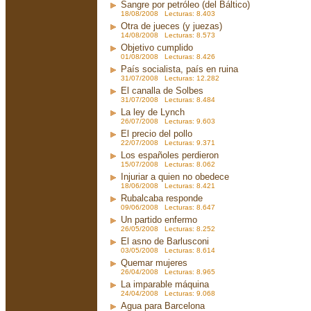
Sangre por petróleo (del Báltico)
18/08/2008 Lecturas: 8.403
Otra de jueces (y juezas)
14/08/2008 Lecturas: 8.573
Objetivo cumplido
01/08/2008 Lecturas: 8.426
País socialista, país en ruina
31/07/2008 Lecturas: 12.282
El canalla de Solbes
31/07/2008 Lecturas: 8.484
La ley de Lynch
26/07/2008 Lecturas: 9.603
El precio del pollo
22/07/2008 Lecturas: 9.371
Los españoles perdieron
15/07/2008 Lecturas: 8.062
Injuriar a quien no obedece
18/06/2008 Lecturas: 8.421
Rubalcaba responde
09/06/2008 Lecturas: 8.647
Un partido enfermo
26/05/2008 Lecturas: 8.252
El asno de Barlusconi
03/05/2008 Lecturas: 8.614
Quemar mujeres
26/04/2008 Lecturas: 8.965
La imparable máquina
24/04/2008 Lecturas: 9.068
Agua para Barcelona