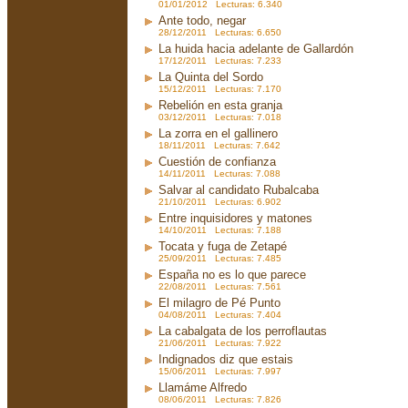
01/01/2012 Lecturas: 6.340
Ante todo, negar
28/12/2011 Lecturas: 6.650
La huida hacia adelante de Gallardón
17/12/2011 Lecturas: 7.233
La Quinta del Sordo
15/12/2011 Lecturas: 7.170
Rebelión en esta granja
03/12/2011 Lecturas: 7.018
La zorra en el gallinero
18/11/2011 Lecturas: 7.642
Cuestión de confianza
14/11/2011 Lecturas: 7.088
Salvar al candidato Rubalcaba
21/10/2011 Lecturas: 6.902
Entre inquisidores y matones
14/10/2011 Lecturas: 7.188
Tocata y fuga de Zetapé
25/09/2011 Lecturas: 7.485
España no es lo que parece
22/08/2011 Lecturas: 7.561
El milagro de Pé Punto
04/08/2011 Lecturas: 7.404
La cabalgata de los perroflautas
21/06/2011 Lecturas: 7.922
Indignados diz que estais
15/06/2011 Lecturas: 7.997
Llamáme Alfredo
08/06/2011 Lecturas: 7.826