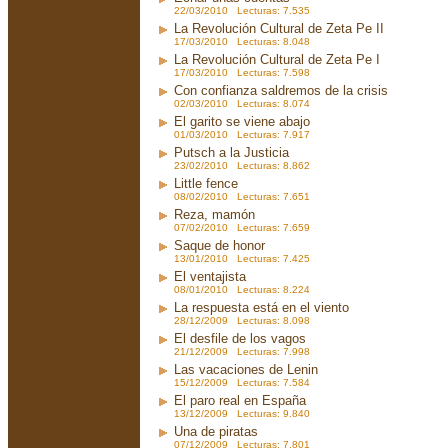
22/03/2010 Lecturas: 7.535
La Revolución Cultural de Zeta Pe II
17/03/2010 Lecturas: 8.048
La Revolución Cultural de Zeta Pe I
17/03/2010 Lecturas: 7.598
Con confianza saldremos de la crisis
02/03/2010 Lecturas: 8.074
El garito se viene abajo
01/03/2010 Lecturas: 7.917
Putsch a la Justicia
23/02/2010 Lecturas: 8.862
Little fence
08/02/2010 Lecturas: 7.651
Reza, mamón
07/02/2010 Lecturas: 7.659
Saque de honor
13/01/2010 Lecturas: 7.425
El ventajista
08/01/2010 Lecturas: 8.224
La respuesta está en el viento
28/12/2009 Lecturas: 8.098
El desfile de los vagos
21/12/2009 Lecturas: 7.998
Las vacaciones de Lenin
15/12/2009 Lecturas: 7.584
El paro real en España
13/12/2009 Lecturas: 9.840
Una de piratas
07/12/2009 Lecturas: 7.801