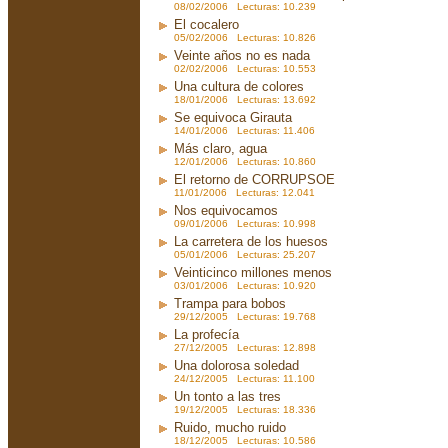
08/02/2006 Lecturas: 10.239
El cocalero
05/02/2006 Lecturas: 10.826
Veinte años no es nada
02/02/2006 Lecturas: 10.553
Una cultura de colores
18/01/2006 Lecturas: 13.692
Se equivoca Girauta
14/01/2006 Lecturas: 11.406
Más claro, agua
12/01/2006 Lecturas: 10.860
El retorno de CORRUPSOE
11/01/2006 Lecturas: 12.041
Nos equivocamos
09/01/2006 Lecturas: 10.998
La carretera de los huesos
05/01/2006 Lecturas: 25.207
Veinticinco millones menos
03/01/2006 Lecturas: 10.920
Trampa para bobos
29/12/2005 Lecturas: 19.768
La profecía
27/12/2005 Lecturas: 12.898
Una dolorosa soledad
24/12/2005 Lecturas: 11.100
Un tonto a las tres
19/12/2005 Lecturas: 18.336
Ruido, mucho ruido
18/12/2005 Lecturas: 10.586