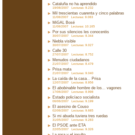
Cataluña no ha aprendido
19/08/2007 Lecturas: 9.232
Mil trescientas cuarenta y cinco palabras
11/08/2007 Lecturas: 9.083
MiGAL Bosé
11/08/2007 Lecturas: 10.165
Por sus silencios les conoceréis
30/07/2007 Lecturas: 9.344
Niebla visible
30/07/2007 Lecturas: 9.027
Calle 30
27/07/2007 Lecturas: 8.752
Menudos ciudadanos
21/07/2007 Lecturas: 8.479
Prisa mata
21/07/2007 Lecturas: 9.040
La caída de la casa... Prisa
12/07/2007 Lecturas: 8.956
El
abobinable
hombre de los... vagones
17/06/2007 Lecturas: 8.998
Estado policíaco socialista
06/06/2007 Lecturas: 9.199
El asesino de Couso
02/06/2007 Lecturas: 9.685
Si mi abuela tuviera tres ruedas
31/05/2007 Lecturas: 9.283
El PSOE ante ETA
22/05/2007 Lecturas: 9.326
La rosa y el insulto