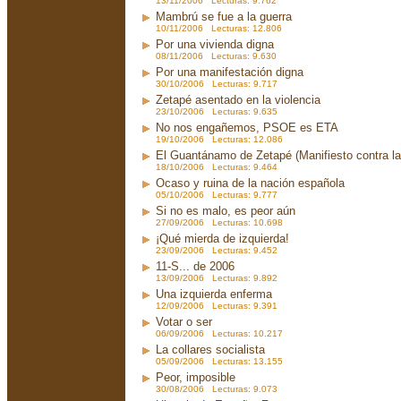
13/11/2006 Lecturas: 9.762
Mambrú se fue a la guerra
10/11/2006 Lecturas: 12.806
Por una vivienda digna
08/11/2006 Lecturas: 9.630
Por una manifestación digna
30/10/2006 Lecturas: 9.717
Zetapé asentado en la violencia
23/10/2006 Lecturas: 9.635
No nos engañemos, PSOE es ETA
19/10/2006 Lecturas: 12.086
El Guantánamo de Zetapé (Manifiesto contra la 
18/10/2006 Lecturas: 9.464
Ocaso y ruina de la nación española
05/10/2006 Lecturas: 9.777
Si no es malo, es peor aún
27/09/2006 Lecturas: 10.698
¡Qué mierda de izquierda!
23/09/2006 Lecturas: 9.452
11-S... de 2006
13/09/2006 Lecturas: 9.892
Una izquierda enferma
12/09/2006 Lecturas: 9.391
Votar o ser
06/09/2006 Lecturas: 10.217
La collares socialista
05/09/2006 Lecturas: 13.155
Peor, imposible
30/08/2006 Lecturas: 9.073