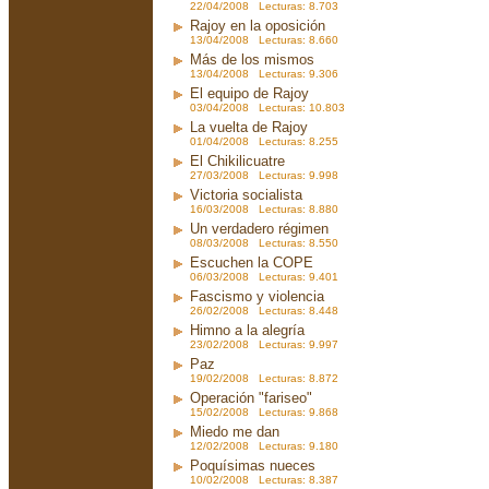
22/04/2008 Lecturas: 8.703
Rajoy en la oposición
13/04/2008 Lecturas: 8.660
Más de los mismos
13/04/2008 Lecturas: 9.306
El equipo de Rajoy
03/04/2008 Lecturas: 10.803
La vuelta de Rajoy
01/04/2008 Lecturas: 8.255
El Chikilicuatre
27/03/2008 Lecturas: 9.998
Victoria socialista
16/03/2008 Lecturas: 8.880
Un verdadero régimen
08/03/2008 Lecturas: 8.550
Escuchen la COPE
06/03/2008 Lecturas: 9.401
Fascismo y violencia
26/02/2008 Lecturas: 8.448
Himno a la alegría
23/02/2008 Lecturas: 9.997
Paz
19/02/2008 Lecturas: 8.872
Operación "fariseo"
15/02/2008 Lecturas: 9.868
Miedo me dan
12/02/2008 Lecturas: 9.180
Poquísimas nueces
10/02/2008 Lecturas: 8.387