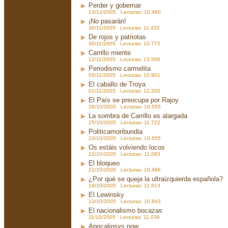
Perder y gobernar
13/12/2005 Lecturas: 10.480
¡No pasarán!
30/11/2005 Lecturas: 11.432
De rojos y patriotas
30/11/2005 Lecturas: 10.772
Carrillo miente
12/11/2005 Lecturas: 13.506
Periodismo carmelita
05/11/2005 Lecturas: 10.901
El caballo de Troya
01/11/2005 Lecturas: 12.205
El País se preocupa por Rajoy
26/10/2005 Lecturas: 10.555
La sombra de Carrillo es alargada
25/10/2005 Lecturas: 11.722
Politicamoribundia
23/10/2005 Lecturas: 10.655
Os estáis volviendo locos
22/10/2005 Lecturas: 11.083
El bloqueo
21/10/2005 Lecturas: 10.486
¿Por qué se queja la ultraizquierda española?
19/10/2005 Lecturas: 11.813
El Lewinsky
13/10/2005 Lecturas: 10.943
El nacionalismo bocazas
11/10/2005 Lecturas: 11.039
Apocalipsys now