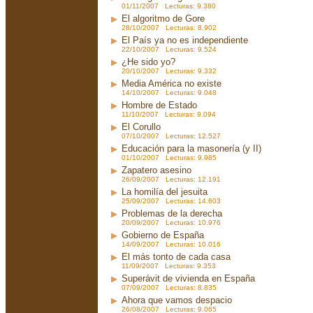
01/11/2007 Lecturas: 9.380
El algoritmo de Gore
28/10/2007 Lecturas: 8.902
El País ya no es independiente
22/10/2007 Lecturas: 9.524
¿He sido yo?
20/10/2007 Lecturas: 9.332
Media América no existe
14/10/2007 Lecturas: 9.048
Hombre de Estado
11/10/2007 Lecturas: 9.094
El Corullo
07/10/2007 Lecturas: 12.527
Educación para la masonería (y II)
01/10/2007 Lecturas: 9.985
Zapatero asesino
26/09/2007 Lecturas: 12.191
La homilía del jesuita
25/09/2007 Lecturas: 14.603
Problemas de la derecha
20/09/2007 Lecturas: 10.976
Gobierno de España
14/09/2007 Lecturas: 10.016
El más tonto de cada casa
11/09/2007 Lecturas: 9.353
Superávit de vivienda en España
07/09/2007 Lecturas: 8.835
Ahora que vamos despacio
26/08/2007 Lecturas: 9.065