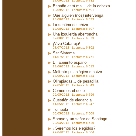
17/09/2012 Lecturas: 6.782
España está mal... de la cabeza
12/09/2012 Lecturas: 6.691
Que alguien (nos) intervenga
28/08/2012 Lecturas: 6.673
La sentina del chivo
12/08/2012 Lecturas: 6.897
Una izquierda aberroncha
09/08/2012 Lecturas: 6.673
¡Viva Catarroja!
28/07/2012 Lecturas: 6.862
Ser Sistema
14/07/2012 Lecturas: 6.771
El laberinto español
28/06/2012 Lecturas: 6.515
Maltrato psicológico masivo
13/06/2012 Lecturas: 6.884
Olimpiadas... de pesadilla
29/05/2012 Lecturas: 6.643
Comernos el coco
26/05/2012 Lecturas: 6.756
Cuestión de elegancia
14/05/2012 Lecturas: 6.947
Tómbola
06/05/2012 Lecturas: 7.008
Soraya y un señor de Santiago
29/04/2012 Lecturas: 6.620
¿Seremos los elegidos?
22/04/2012 Lecturas: 6.604