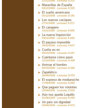
22/12/2008 Lecturas: 8.113
Maravillas de España
03/12/2008 Lecturas: 8.525
El sueño americano
02/12/2008 Lecturas: 8.181
Los nuevos caciques
27/11/2008 Lecturas: 8.571
El canapero
13/11/2008 Lecturas: 8.806
La nueva Inquisición
03/11/2008 Lecturas: 8.469
El payaso imposible
29/10/2008 Lecturas: 9.627
Confíe en mi
26/10/2008 Lecturas: 8.267
Cuéntame cómo pasó
12/10/2008 Lecturas: 9.339
Arrimar el hombro
06/10/2008 Lecturas: 8.040
Zapatético
29/09/2008 Lecturas: 8.570
El expreso de medianoche
17/09/2008 Lecturas: 8.869
Que paguen los votantes
10/09/2008 Lecturas: 8.500
Aún nos queda Loquillo
31/08/2008 Lecturas: 8.459
Un país sin dignidad
29/08/2008 Lecturas: 8.672