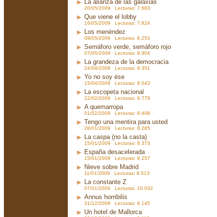
La alianza de las galaxias
20/05/2009 Lecturas: 7.683
Que viene el lobby
16/05/2009 Lecturas: 7.824
Los menéndez
08/05/2009 Lecturas: 8.253
Semáforo verde, semáforo rojo
07/05/2009 Lecturas: 8.904
La grandeza de la democracia
24/04/2009 Lecturas: 8.351
Yo no soy ése
15/04/2009 Lecturas: 8.043
La escopeta nacional
22/02/2009 Lecturas: 8.779
A quemarropa
01/02/2009 Lecturas: 8.408
Tengo una mentira para usted
28/01/2009 Lecturas: 8.285
La caspa (no la casta)
15/01/2009 Lecturas: 8.373
España desacelerada
15/01/2009 Lecturas: 9.257
Nieve sobre Madrid
11/01/2009 Lecturas: 8.513
La constante Z
07/01/2009 Lecturas: 10.032
Annus horribilis
31/12/2008 Lecturas: 8.145
Un hotel de Mallorca