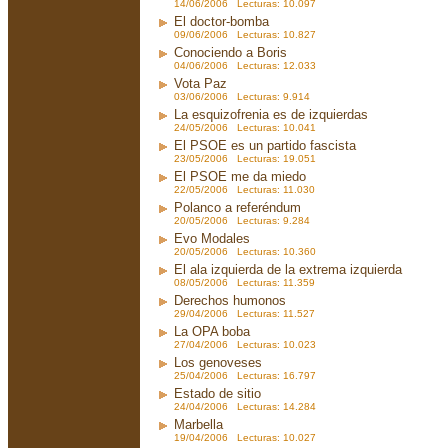
14/06/2006 Lecturas: 10.097
El doctor-bomba
09/06/2006 Lecturas: 10.827
Conociendo a Boris
04/06/2006 Lecturas: 12.033
Vota Paz
03/06/2006 Lecturas: 9.914
La esquizofrenia es de izquierdas
24/05/2006 Lecturas: 10.041
El PSOE es un partido fascista
23/05/2006 Lecturas: 19.051
El PSOE me da miedo
22/05/2006 Lecturas: 11.030
Polanco a referéndum
20/05/2006 Lecturas: 9.284
Evo Modales
20/05/2006 Lecturas: 10.360
El ala izquierda de la extrema izquierda
08/05/2006 Lecturas: 11.359
Derechos humonos
29/04/2006 Lecturas: 11.527
La OPA boba
27/04/2006 Lecturas: 10.023
Los genoveses
25/04/2006 Lecturas: 16.797
Estado de sitio
24/04/2006 Lecturas: 14.284
Marbella
19/04/2006 Lecturas: 10.027