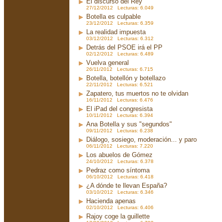
El discurso del Rey
27/12/2012 Lecturas: 6.049
Botella es culpable
23/12/2012 Lecturas: 6.359
La realidad impuesta
03/12/2012 Lecturas: 6.312
Detrás del PSOE irá el PP
02/12/2012 Lecturas: 6.489
Vuelva general
26/11/2012 Lecturas: 6.715
Botella, botellón y botellazo
22/11/2012 Lecturas: 6.521
Zapatero, tus muertos no te olvidan
16/11/2012 Lecturas: 6.476
El iPad del congresista
10/11/2012 Lecturas: 6.394
Ana Botella y sus "segundos"
09/11/2012 Lecturas: 6.238
Diálogo, sosiego, moderación... y paro
06/11/2012 Lecturas: 7.220
Los abuelos de Gómez
24/10/2012 Lecturas: 6.378
Pedraz como síntoma
06/10/2012 Lecturas: 6.418
¿A dónde te llevan España?
03/10/2012 Lecturas: 6.346
Hacienda apenas
02/10/2012 Lecturas: 6.406
Rajoy coge la guillette