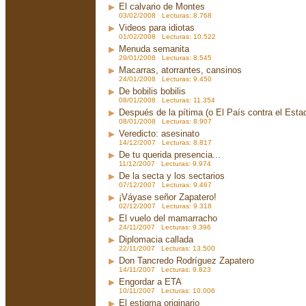
El calvario de Montes
03/02/2008 Lecturas: 8.768
Videos para idiotas
01/02/2008 Lecturas: 10.522
Menuda semanita
29/01/2008 Lecturas: 8.545
Macarras, atorrantes, cansinos
24/01/2008 Lecturas: 9.450
De bobilis bobilis
08/01/2008 Lecturas: 11.354
Después de la pítima (o El País contra el Est
08/01/2008 Lecturas: 8.907
Veredicto: asesinato
14/12/2007 Lecturas: 8.817
De tu querida presencia...
11/12/2007 Lecturas: 9.974
De la secta y los sectarios
07/12/2007 Lecturas: 9.467
¡Váyase señor Zapatero!
02/12/2007 Lecturas: 9.318
El vuelo del mamarracho
24/11/2007 Lecturas: 9.396
Diplomacia callada
22/11/2007 Lecturas: 13.500
Don Tancredo Rodríguez Zapatero
14/11/2007 Lecturas: 9.823
Engordar a ETA
10/11/2007 Lecturas: 10.006
El estigma originario