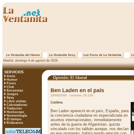
La Ventanita del Humor
La Ventanita Sexy
Los Foros de La Ventanita
Li
Madrid, domingo 9 de agosto de 2026
SERVICIOS
Inicio
Opinión: El liberal
Humor
Foros
Chat
Ben Laden en el país
Encuestas
Juegos
29/09/2004 Lecturas: 16.129
Sexy
Libro visitas
Catilina
Calculadoras
Traductor
Ben Laden apareció en el país, España, para
Horóscopo
la conciencia ciudadana no especializada en
Numerología
El tiempo
asuntos internacionales, inmediatamente
Enlázanos
antes de la guerra de Afganistan, quizás
vinculado con los talibán aunque, nos decían
en ese momento, habría tenido relación con