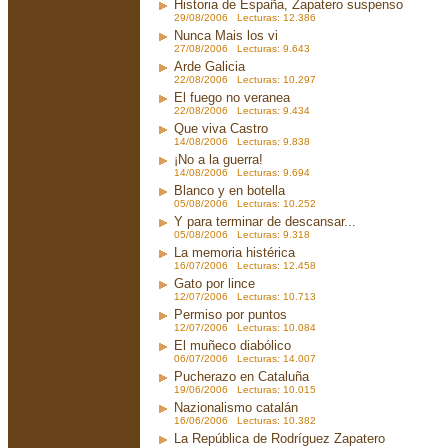
Historia de España, Zapatero suspenso
29/08/2006 Lecturas: 12.386
Nunca Mais los vi
27/08/2006 Lecturas: 9.643
Arde Galicia
22/08/2006 Lecturas: 10.297
El fuego no veranea
22/08/2006 Lecturas: 9.434
Que viva Castro
14/08/2006 Lecturas: 9.838
¡No a la guerra!
14/08/2006 Lecturas: 9.694
Blanco y en botella
05/08/2006 Lecturas: 10.252
Y para terminar de descansar...
05/08/2006 Lecturas: 9.318
La memoria histérica
16/07/2006 Lecturas: 12.458
Gato por lince
12/07/2006 Lecturas: 10.713
Permiso por puntos
12/07/2006 Lecturas: 10.084
El muñeco diabólico
06/07/2006 Lecturas: 14.007
Pucherazo en Cataluña
19/06/2006 Lecturas: 10.015
Nazionalismo catalán
16/06/2006 Lecturas: 10.382
La República de Rodríguez Zapatero