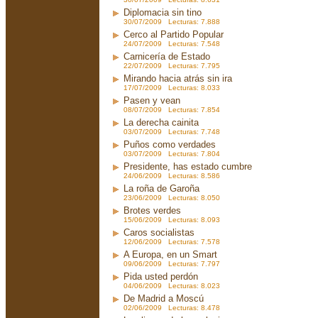
Diplomacia sin tino
30/07/2009 Lecturas: 7.888
Cerco al Partido Popular
24/07/2009 Lecturas: 7.548
Carnicería de Estado
22/07/2009 Lecturas: 7.795
Mirando hacia atrás sin ira
17/07/2009 Lecturas: 8.033
Pasen y vean
08/07/2009 Lecturas: 7.854
La derecha cainita
03/07/2009 Lecturas: 7.748
Puños como verdades
03/07/2009 Lecturas: 7.804
Presidente, has estado cumbre
24/06/2009 Lecturas: 8.586
La roña de Garoña
23/06/2009 Lecturas: 8.050
Brotes verdes
15/06/2009 Lecturas: 8.093
Caros socialistas
12/06/2009 Lecturas: 7.578
A Europa, en un Smart
09/06/2009 Lecturas: 7.797
Pida usted perdón
04/06/2009 Lecturas: 8.023
De Madrid a Moscú
02/06/2009 Lecturas: 8.478