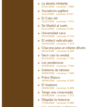
La abuela intrépida
25/11/2009 Lecturas: 7.899
Socialismo pajillero
11/11/2009 Lecturas: 9.537
El Cobo útil
10/11/2009 Lecturas: 7.672
De Madrid al suelo
01/11/2009 Lecturas: 8.002
Universidad caca
25/10/2009 Lecturas: 8.724
El imbécil radicalizado
16/10/2009 Lecturas: 7.875
Chacona para un infante difunto
09/10/2009 Lecturas: 8.390
Decir casi la verdad
03/10/2009 Lecturas: 7.705
Los ponderosos
30/09/2009 Lecturas: 7.542
Gobierno de tahúres
29/09/2009 Lecturas: 7.590
Polvo Blanco
28/09/2009 Lecturas: 8.293
El tiraduros
26/09/2009 Lecturas: 9.499
Tengo una corazonada
23/09/2009 Lecturas: 7.572
Dilapidar la herencia
17/09/2009 Lecturas: 8.889