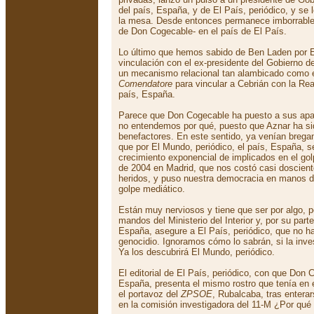
del país, España, y de El País, periódico, y se 
la mesa. Desde entonces permanece imborrable 
de Don Cogecable- en el país de El País.
Lo último que hemos sabido de Ben Laden por El
vinculación con el ex-presidente del Gobierno d
un mecanismo relacional tan alambicado como 
Comendatore
para vincular a Cebrián con la Re
país, España.
Parece que Don Cogecable ha puesto a sus apar
no entendemos por qué, puesto que Aznar ha si
benefactores. En este sentido, ya venían breg
que por El Mundo, periódico, el país, España, s
crecimiento exponencial de implicados en el gol
de 2004 en Madrid, que nos costó casi doscient
heridos, y puso nuestra democracia en manos de
golpe mediático.
Están muy nerviosos y tiene que ser por algo, p
mandos del Ministerio del Interior y, por su parte
España, asegure a El País, periódico, que no hay
genocidio. Ignoramos cómo lo sabrán, si la inve
Ya los descubrirá El Mundo, periódico.
El editorial de El País, periódico, con que Don 
España, presenta el mismo rostro que tenía en 
el portavoz del
ZPSOE
, Rubalcaba, tras entera
en la comisión investigadora del 11-M ¿Por qué