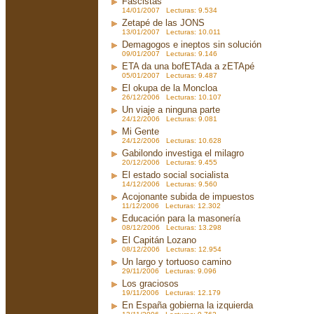
Fascistas
14/01/2007 Lecturas: 9.534
Zetapé de las JONS
13/01/2007 Lecturas: 10.011
Demagogos e ineptos sin solución
09/01/2007 Lecturas: 9.146
ETA da una bofETAda a zETApé
05/01/2007 Lecturas: 9.487
El okupa de la Moncloa
26/12/2006 Lecturas: 10.107
Un viaje a ninguna parte
24/12/2006 Lecturas: 9.081
Mi Gente
24/12/2006 Lecturas: 10.628
Gabilondo investiga el milagro
20/12/2006 Lecturas: 9.455
El estado social socialista
14/12/2006 Lecturas: 9.560
Acojonante subida de impuestos
11/12/2006 Lecturas: 12.302
Educación para la masonería
08/12/2006 Lecturas: 13.298
El Capitán Lozano
08/12/2006 Lecturas: 12.954
Un largo y tortuoso camino
29/11/2006 Lecturas: 9.096
Los graciosos
19/11/2006 Lecturas: 12.179
En España gobierna la izquierda