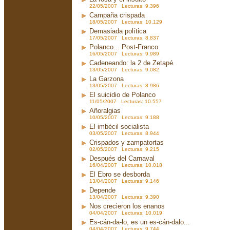
22/05/2007 Lecturas: 9.396
Campaña crispada
18/05/2007 Lecturas: 10.129
Demasiada política
17/05/2007 Lecturas: 8.837
Polanco... Post-Franco
16/05/2007 Lecturas: 9.989
Cadeneando: la 2 de Zetapé
13/05/2007 Lecturas: 9.082
La Garzona
13/05/2007 Lecturas: 8.986
El suicidio de Polanco
11/05/2007 Lecturas: 10.557
Añoralgias
10/05/2007 Lecturas: 9.188
El imbécil socialista
03/05/2007 Lecturas: 8.944
Crispados y zampatortas
02/05/2007 Lecturas: 9.215
Después del Carnaval
16/04/2007 Lecturas: 10.018
El Ebro se desborda
13/04/2007 Lecturas: 9.146
Depende
13/04/2007 Lecturas: 9.390
Nos crecieron los enanos
04/04/2007 Lecturas: 10.019
Es-cán-da-lo, es un es-cán-dalo...
04/04/2007 Lecturas: 9.744