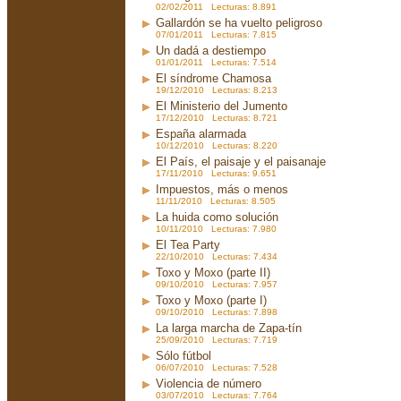
02/02/2011 Lecturas: 8.891
Gallardón se ha vuelto peligroso
07/01/2011 Lecturas: 7.815
Un dadá a destiempo
01/01/2011 Lecturas: 7.514
El síndrome Chamosa
19/12/2010 Lecturas: 8.213
El Ministerio del Jumento
17/12/2010 Lecturas: 8.721
España alarmada
10/12/2010 Lecturas: 8.220
El País, el paisaje y el paisanaje
17/11/2010 Lecturas: 9.651
Impuestos, más o menos
11/11/2010 Lecturas: 8.505
La huida como solución
10/11/2010 Lecturas: 7.980
El Tea Party
22/10/2010 Lecturas: 7.434
Toxo y Moxo (parte II)
09/10/2010 Lecturas: 7.957
Toxo y Moxo (parte I)
09/10/2010 Lecturas: 7.898
La larga marcha de Zapa-tín
25/09/2010 Lecturas: 7.719
Sólo fútbol
06/07/2010 Lecturas: 7.528
Violencia de número
03/07/2010 Lecturas: 7.764