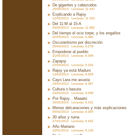
De gigantes y cabezudos
25/05/2013 Lecturas: 11.547
Explicando a Rajoy
12/05/2013 Lecturas: 11.502
Del 11-M al 15-A
03/05/2013 Lecturas: 11.892
Del tiempo el ocio torpe, y los engaños
02/05/2013 Lecturas: 6.480
Oscurantismo por discreción
20/04/2013 Lecturas: 6.278
Empoderar al pueblo
31/03/2013 Lecturas: 6.306
Zapajoy
22/03/2013 Lecturas: 6.332
Rajoy ya está Maduro
13/03/2013 Lecturas: 6.005
Cayo Lara me asusta
24/02/2013 Lecturas: 6.387
Cultura o basura
23/02/2013 Lecturas: 6.058
Por Rajoy... Maaato
10/02/2013 Lecturas: 6.331
Menos delcaraciones y más explicaciones
05/02/2013 Lecturas: 6.305
30 años y ruina
27/01/2013 Lecturas: 6.452
Año Mariano
10/01/2013 Lecturas: 6.135