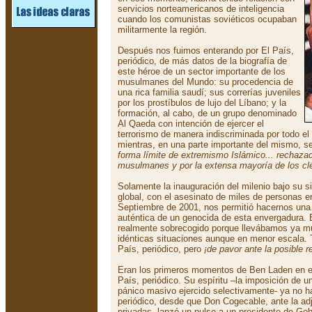
servicios norteamericanos de inteligencia
cuando los comunistas soviéticos ocupaban
militarmente la región.
Después nos fuimos enterando por El País,
periódico, de más datos de la biografía de
este héroe de un sector importante de los
musulmanes del Mundo: su procedencia de
una rica familia saudí; sus correrías juveniles
por los prostíbulos de lujo del Líbano; y la
formación, al cabo, de un grupo denominado
Al Qaeda con intención de ejercer el
terrorismo de manera indiscriminada por todo e
mientras, en una parte importante del mismo, 
forma límite de extremismo Islámico... rechazad
musulmanes y por la extensa mayoría de los c
Solamente la inauguración del milenio bajo su si
global, con el asesinato de miles de personas e
Septiembre de 2001, nos permitió hacernos una 
auténtica de un genocida de esta envergadura. 
realmente sobrecogido porque llevábamos ya m
idénticas situaciones aunque en menor escala.
País, periódico, pero
¡de pavor ante la posible 
Eran los primeros momentos de Ben Laden en el
País, periódico. Su espíritu –la imposición de u
pánico masivo ejercido selectivamente- ya no 
periódico, desde que Don Cogecable, ante la adj
privadas, lanzó un pulso a un presidente de Gob