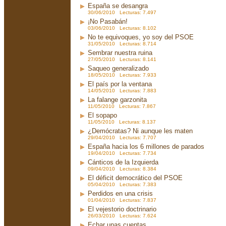
España se desangra
30/06/2010 Lecturas: 7.497
¡No Pasabán!
03/06/2010 Lecturas: 8.102
No te equivoques, yo soy del PSOE
31/05/2010 Lecturas: 8.714
Sembrar nuestra ruina
27/05/2010 Lecturas: 8.141
Saqueo generalizado
18/05/2010 Lecturas: 7.933
El país por la ventana
14/05/2010 Lecturas: 7.883
La falange garzonita
11/05/2010 Lecturas: 7.867
El sopapo
11/05/2010 Lecturas: 8.137
¿Demócratas? Ni aunque les maten
29/04/2010 Lecturas: 7.707
España hacia los 6 millones de parados
19/04/2010 Lecturas: 7.734
Cánticos de la Izquierda
09/04/2010 Lecturas: 8.384
El déficit democrático del PSOE
05/04/2010 Lecturas: 7.383
Perdidos en una crisis
01/04/2010 Lecturas: 7.837
El vejestorio doctrinario
26/03/2010 Lecturas: 7.624
Echar unas cuentas