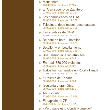
Monseñora
11/04/2006 Lecturas: 9.715
ETA en socorro de Zapatero
03/04/2006 Lecturas: 10.187
Los comunicados de ETA
28/03/2006 Lecturas: 12.228
Telecinco, doce meses doce causas
28/03/2006 Lecturas: 12.490
Las sombras del 11-M
23/03/2006 Lecturas: 11.630
De bote en bote... botellón
22/03/2006 Lecturas: 10.361
Botellón y embotellamiento
22/03/2006 Lecturas: 10.139
Una Democracia sin atributos
19/03/2006 Lecturas: 9.844
En total, 360.000 viviendas
05/03/2006 Lecturas: 9.707
Todos fuimos heridos en Rodilla Herida
03/03/2006 Lecturas: 15.229
El talento de España
28/02/2006 Lecturas: 9.564
Izquierda y gramática
25/02/2006 Lecturas: 9.632
Abu Ghraib
23/02/2006 Lecturas: 10.016
El papelón de ZP
11/02/2006 Lecturas: 10.522
¿Pero sabe esto Conde Pumpido?