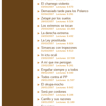
El charnego violento
03/04/2007 Lecturas: 9.670
Demasiado tarde para los Polanco
02/04/2007 Lecturas: 9.291
Zetapé por los suelos
28/03/2007 Lecturas: 9.524
Los extremos se tocan
25/03/2007 Lecturas: 10.494
La derecha extrema
24/03/2007 Lecturas: 9.432
La Ley prostituida
05/03/2007 Lecturas: 9.924
Simancas con tropezones
01/03/2007 Lecturas: 9.613
In ictu oculi
23/02/2007 Lecturas: 10.538
A mí que me persigan
15/02/2007 Lecturas: 9.261
Engañar siempre y a todos
09/02/2007 Lecturas: 9.040
Todos contra el PP
29/01/2007 Lecturas: 11.537
El okupa-mocho
26/01/2007 Lecturas: 9.642
Será por cordones
21/01/2007 Lecturas: 9.166
Carrillo y sus razones
19/01/2007 Lecturas: 11.160