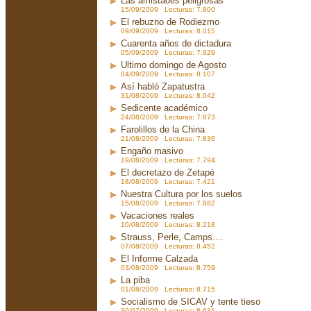
Las amistades peligrosas
15/09/2009 Lecturas: 7.800
El rebuzno de Rodiezmo
09/09/2009 Lecturas: 8.015
Cuarenta años de dictadura
05/09/2009 Lecturas: 7.929
Ultimo domingo de Agosto
04/09/2009 Lecturas: 8.107
Así habló Zapatustra
31/08/2009 Lecturas: 8.042
Sedicente académico
24/08/2009 Lecturas: 7.873
Farolillos de la China
21/08/2009 Lecturas: 7.836
Engaño masivo
19/08/2009 Lecturas: 7.794
El decretazo de Zetapé
18/08/2009 Lecturas: 7.421
Nuestra Cultura por los suelos
15/08/2009 Lecturas: 7.882
Vacaciones reales
10/08/2009 Lecturas: 8.218
Strauss, Perle, Camps....
07/08/2009 Lecturas: 8.452
El Informe Calzada
03/08/2009 Lecturas: 8.759
La piba
01/08/2009 Lecturas: 8.715
Socialismo de SICAV y tente tieso
30/07/2009 Lecturas: 8.631