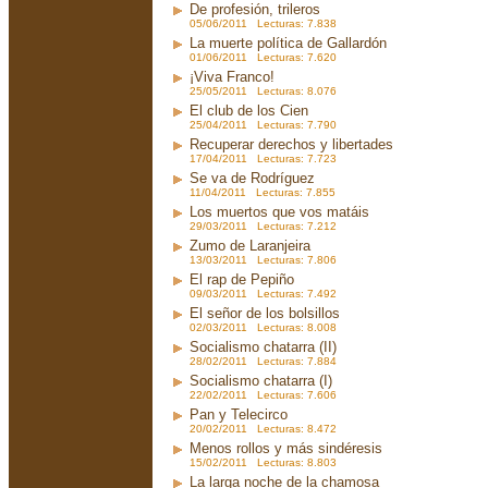
De profesión, trileros
05/06/2011 Lecturas: 7.838
La muerte política de Gallardón
01/06/2011 Lecturas: 7.620
¡Viva Franco!
25/05/2011 Lecturas: 8.076
El club de los Cien
25/04/2011 Lecturas: 7.790
Recuperar derechos y libertades
17/04/2011 Lecturas: 7.723
Se va de Rodríguez
11/04/2011 Lecturas: 7.855
Los muertos que vos matáis
29/03/2011 Lecturas: 7.212
Zumo de Laranjeira
13/03/2011 Lecturas: 7.806
El rap de Pepiño
09/03/2011 Lecturas: 7.492
El señor de los bolsillos
02/03/2011 Lecturas: 8.008
Socialismo chatarra (II)
28/02/2011 Lecturas: 7.884
Socialismo chatarra (I)
22/02/2011 Lecturas: 7.606
Pan y Telecirco
20/02/2011 Lecturas: 8.472
Menos rollos y más sindéresis
15/02/2011 Lecturas: 8.803
La larga noche de la chamosa