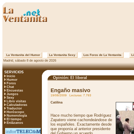
La Ventanita del Humor
La Ventanita Sexy
Los Foros de La Ventanita
Li
Madrid, sábado 8 de agosto de 2026
SERVICIOS
Inicio
Opinión: El liberal
Humor
Foros
Chat
Engaño masivo
Encuestas
Juegos
19/08/2009 Lecturas: 7.793
Sexy
Libro visitas
Catilina
Calculadoras
Traductor
Horóscopo
Hace mucho tiempo que Rodríguez
Numerología
El tiempo
Zapatero viene cachondeándose de
Enlázanos
los españoles. Exactamente desde
que proponía al anterior presidente
del Gobierno un acuerdo