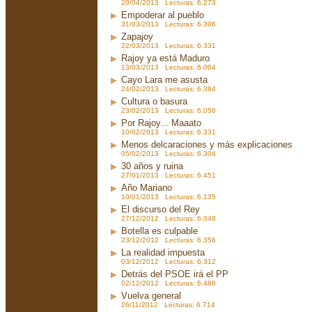
20/04/2013 Lecturas: 6.273
Empoderar al pueblo
31/03/2013 Lecturas: 6.306
Zapajoy
22/03/2013 Lecturas: 6.331
Rajoy ya está Maduro
13/03/2013 Lecturas: 6.004
Cayo Lara me asusta
24/02/2013 Lecturas: 6.384
Cultura o basura
23/02/2013 Lecturas: 6.056
Por Rajoy... Maaato
10/02/2013 Lecturas: 6.331
Menos delcaraciones y más explicaciones
05/02/2013 Lecturas: 6.304
30 años y ruina
27/01/2013 Lecturas: 6.451
Año Mariano
10/01/2013 Lecturas: 6.135
El discurso del Rey
27/12/2012 Lecturas: 6.048
Botella es culpable
23/12/2012 Lecturas: 6.356
La realidad impuesta
03/12/2012 Lecturas: 6.312
Detrás del PSOE irá el PP
02/12/2012 Lecturas: 6.488
Vuelva general
26/11/2012 Lecturas: 6.714