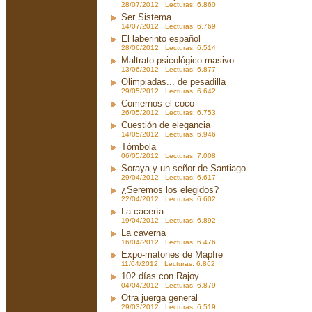
28/07/2012 Lecturas: 6.860
Ser Sistema
14/07/2012 Lecturas: 6.769
El laberinto español
28/06/2012 Lecturas: 6.514
Maltrato psicológico masivo
13/06/2012 Lecturas: 6.877
Olimpiadas... de pesadilla
29/05/2012 Lecturas: 6.642
Comernos el coco
26/05/2012 Lecturas: 6.753
Cuestión de elegancia
14/05/2012 Lecturas: 6.946
Tómbola
06/05/2012 Lecturas: 7.008
Soraya y un señor de Santiago
29/04/2012 Lecturas: 6.617
¿Seremos los elegidos?
22/04/2012 Lecturas: 6.602
La cacería
19/04/2012 Lecturas: 6.892
La caverna
16/04/2012 Lecturas: 6.476
Expo-matones de Mapfre
11/04/2012 Lecturas: 6.862
102 días con Rajoy
04/04/2012 Lecturas: 6.879
Otra juerga general
29/03/2012 Lecturas: 6.519