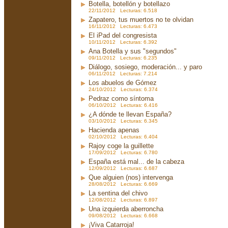
Botella, botellón y botellazo
22/11/2012 Lecturas: 6.518
Zapatero, tus muertos no te olvidan
16/11/2012 Lecturas: 6.473
El iPad del congresista
10/11/2012 Lecturas: 6.392
Ana Botella y sus "segundos"
09/11/2012 Lecturas: 6.235
Diálogo, sosiego, moderación... y paro
06/11/2012 Lecturas: 7.214
Los abuelos de Gómez
24/10/2012 Lecturas: 6.374
Pedraz como síntoma
06/10/2012 Lecturas: 6.416
¿A dónde te llevan España?
03/10/2012 Lecturas: 6.345
Hacienda apenas
02/10/2012 Lecturas: 6.404
Rajoy coge la guillette
17/09/2012 Lecturas: 6.780
España está mal... de la cabeza
12/09/2012 Lecturas: 6.687
Que alguien (nos) intervenga
28/08/2012 Lecturas: 6.669
La sentina del chivo
12/08/2012 Lecturas: 6.897
Una izquierda aberroncha
09/08/2012 Lecturas: 6.668
¡Viva Catarroja!