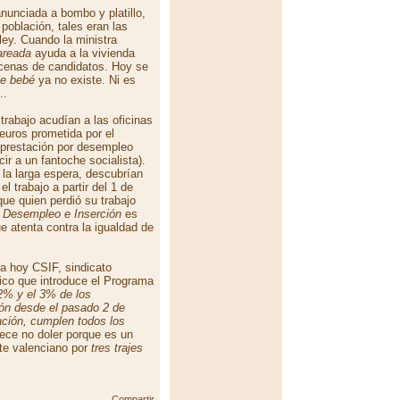
unciada a bombo y platillo,
población, tales eran las
ley. Cuando la ministra
areada
ayuda a la vivienda
ocenas de candidatos. Hoy se
e bebé
ya no existe. Ni es
..
rabajo acudían a las oficinas
euros prometida por el
u prestación por desempleo
ir a un fantoche socialista).
la larga espera, descubrían
l trabajo a partir del 1 de
ue quien perdió su trabajo
 Desempleo e Inserción
es
e atenta contra la igualdad de
ma hoy CSIF, sindicato
ático que introduce el Programa
2% y el 3% de los
ión desde el pasado 2 de
tación, cumplen todos los
ece no doler porque es un
nte valenciano por
tres trajes
Compartir