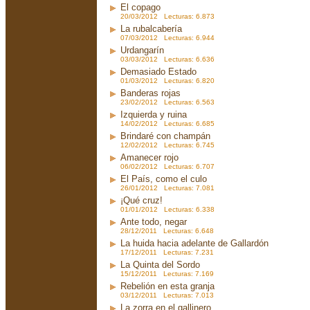
El copago
20/03/2012 Lecturas: 6.873
La rubalcabería
07/03/2012 Lecturas: 6.944
Urdangarín
03/03/2012 Lecturas: 6.636
Demasiado Estado
01/03/2012 Lecturas: 6.820
Banderas rojas
23/02/2012 Lecturas: 6.563
Izquierda y ruina
14/02/2012 Lecturas: 6.685
Brindaré con champán
12/02/2012 Lecturas: 6.745
Amanecer rojo
06/02/2012 Lecturas: 6.707
El País, como el culo
26/01/2012 Lecturas: 7.081
¡Qué cruz!
01/01/2012 Lecturas: 6.338
Ante todo, negar
28/12/2011 Lecturas: 6.648
La huida hacia adelante de Gallardón
17/12/2011 Lecturas: 7.231
La Quinta del Sordo
15/12/2011 Lecturas: 7.169
Rebelión en esta granja
03/12/2011 Lecturas: 7.013
La zorra en el gallinero