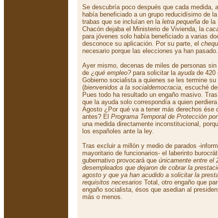
Se descubría poco después que cada medida, an
había beneficiado a un grupo reducidísimo de la 
trabas que se incluían en la
letra pequeña
de la 
Chacón dejaba el Ministerio de Vivienda, la
cac
para jóvenes solo había beneficiado a varias d
desconoce su aplicación. Por su parte, el
chequ
necesario porque las elecciones ya han pasado.
Ayer mismo, decenas de miles de personas sin t
de
¿qué empleo?
para solicitar la
ayuda
de 420 
Gobierno socialista a quienes se les termine s
(
bienvenidos a la socialdemocracia
, escuché dec
Pues todo ha resultado un engaño masivo. Tras 
que la ayuda solo correspondía a quien perdiera e
Agosto ¿Por qué va a tener más derechos ése q
antes? El
Programa Temporal de Protección por
una medida directamente inconstitucional, porqu
los españoles ante la ley.
Tras excluir a millón y medio de parados -infor
mayoritario de funcionarios- el laberinto burocr
gubernativo provocará que
únicamente entre el 
desempleados que dejaron de cobrar la prestac
agosto y que ya han acudido a solicitar la pres
requisitos necesarios
Total, otro engaño que par
engaño socialista, ésos que asedian al preside
más o menos.