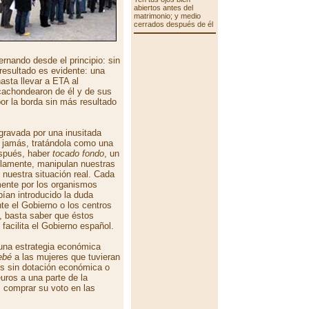
abiertos antes del
matrimonio; y medio
cerrados después de él
rnando desde el principio: sin
 resultado es evidente: una
asta llevar a ETA al
 cachondearon de él y de sus
por la borda sin más resultado
gravada por una inusitada
la jamás, tratándola como una
espués, haber
tocado fondo
, un
elamente, manipulan nuestras
nuestra situación real. Cada
mente por los organismos
bían introducido la duda
te el Gobierno o los centros
, basta saber que éstos
facilita el Gobierno español.
una estrategia económica
ebé
a las mujeres que tuvieran
yes sin dotación económica o
uros a una parte de la
, comprar su voto en las