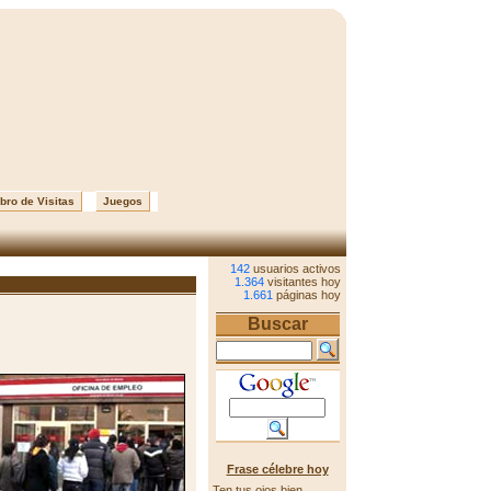
bro de Visitas
Juegos
142
usuarios activos
1.364
visitantes hoy
1.661
páginas hoy
Buscar
Frase célebre hoy
Ten tus ojos bien