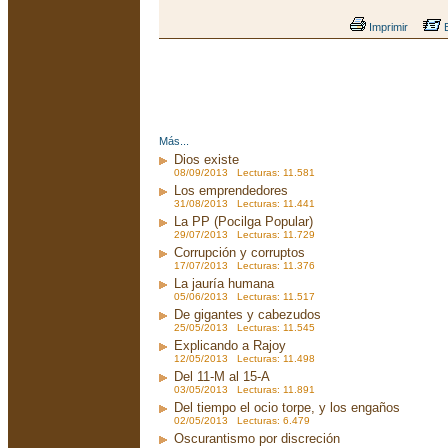
Imprimir
E
Más...
Dios existe
08/09/2013 Lecturas: 11.581
Los emprendedores
31/08/2013 Lecturas: 11.441
La PP (Pocilga Popular)
29/07/2013 Lecturas: 11.729
Corrupción y corruptos
17/07/2013 Lecturas: 11.376
La jauría humana
05/06/2013 Lecturas: 11.517
De gigantes y cabezudos
25/05/2013 Lecturas: 11.545
Explicando a Rajoy
12/05/2013 Lecturas: 11.498
Del 11-M al 15-A
03/05/2013 Lecturas: 11.891
Del tiempo el ocio torpe, y los engaños
02/05/2013 Lecturas: 6.479
Oscurantismo por discreción