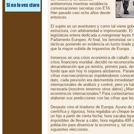
antiterrorista mientras establecía
conversaciones secretas con ETA.
Han pasado casi ocho años desde
entonces.
El sujeto es un aventurero y como tal viene gobe
estructura, con arbitrariedad e improvisando. El
legislatura entera dedicada a
mangonear
leyes h
Parlamento Europeo. Al final, los terroristas se
tácticas poniendo en evidencia un lustro tirado 
que la mayor subida de impuestos de Europa.
Inmersos en una crisis económica
de caballo
-a
crisis financiera mundial- decidió no reconocer
desaceleración
que
ya remitía
, primero para, d
fondo que aún hoy ni siquiera atisbamos. Paral
cifras macroeconómicas impidiéndonos conocer 
dato, cada previsión era desmentida inmediata
internacionales de análisis y control, pero ya ha
necesaria (
nosotros tenemos otros datos
) ¿Mien
económicos internacionales? Para contestarnos
elaboran sus predicciones con las cifras que les 
Después vino el
tiraduros
de Europa. Ayuno de 
científica y rigurosa, hora regalaba un
cheque b
un hijo a partir de cierta fecha; hora sacaba le
imposibles de llevar a cabo; hora regalaba 400 e
población para
dinamizar la economía
y, tal vez
siguientes elecciones.