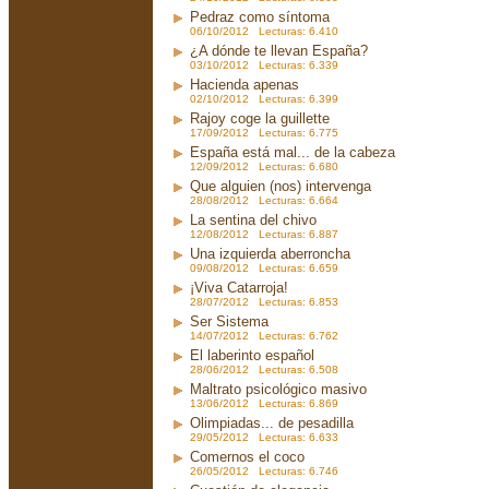
Pedraz como síntoma
06/10/2012 Lecturas: 6.410
¿A dónde te llevan España?
03/10/2012 Lecturas: 6.339
Hacienda apenas
02/10/2012 Lecturas: 6.399
Rajoy coge la guillette
17/09/2012 Lecturas: 6.775
España está mal... de la cabeza
12/09/2012 Lecturas: 6.680
Que alguien (nos) intervenga
28/08/2012 Lecturas: 6.664
La sentina del chivo
12/08/2012 Lecturas: 6.887
Una izquierda aberroncha
09/08/2012 Lecturas: 6.659
¡Viva Catarroja!
28/07/2012 Lecturas: 6.853
Ser Sistema
14/07/2012 Lecturas: 6.762
El laberinto español
28/06/2012 Lecturas: 6.508
Maltrato psicológico masivo
13/06/2012 Lecturas: 6.869
Olimpiadas... de pesadilla
29/05/2012 Lecturas: 6.633
Comernos el coco
26/05/2012 Lecturas: 6.746