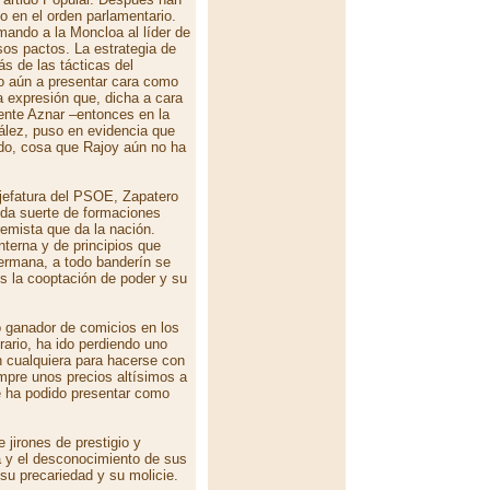
o en el orden parlamentario.
ando a la Moncloa al líder de
sos pactos. La estrategia de
ás de las tácticas del
do aún a presentar cara como
a expresión que, dicha a cara
dente Aznar –entonces en la
ález, puso en evidencia que
tido, cosa que Rajoy aún no ha
 jefatura del PSOE, Zapatero
oda suerte de formaciones
remista que da la nación.
terna y de principios que
hermana, a todo banderín se
s la cooptación de poder y su
 ganador de comicios en los
rario, ha ido perdiendo uno
n cualquiera para hacerse con
empre unos precios altísimos a
e ha podido presentar como
 jirones de prestigio y
ia y el desconocimiento de sus
su precariedad y su molicie.