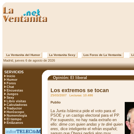
La Ventanita del Humor
La Ventanita Sexy
Los Foros de La Ventanita
Li
Madrid, jueves 6 de agosto de 2026
SERVICIOS
Inicio
Opinión: El liberal
Humor
Foros
Chat
Los extremos se tocan
Encuestas
Juegos
25/03/2007 Lecturas: 10.486
Sexy
Libro visitas
Publio
Calculadoras
Traductor
La
Junta Islámica
pide el voto para el
Horóscopo
PSOE y un castigo electoral para el PP.
Numerología
El tiempo
Por supuesto, no hay nada extraño en
Enlázanos
ello:
dime con quien andas y te diré quien
eres
, dice inteligente el refrán español;
seguro que Otegui pedirá algo muy