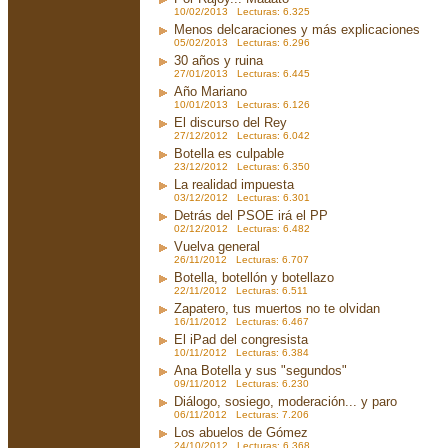
10/02/2013 Lecturas: 6.325
Menos delcaraciones y más explicaciones
05/02/2013 Lecturas: 6.296
30 años y ruina
27/01/2013 Lecturas: 6.445
Año Mariano
10/01/2013 Lecturas: 6.126
El discurso del Rey
27/12/2012 Lecturas: 6.042
Botella es culpable
23/12/2012 Lecturas: 6.350
La realidad impuesta
03/12/2012 Lecturas: 6.301
Detrás del PSOE irá el PP
02/12/2012 Lecturas: 6.482
Vuelva general
26/11/2012 Lecturas: 6.707
Botella, botellón y botellazo
22/11/2012 Lecturas: 6.511
Zapatero, tus muertos no te olvidan
16/11/2012 Lecturas: 6.467
El iPad del congresista
10/11/2012 Lecturas: 6.384
Ana Botella y sus "segundos"
09/11/2012 Lecturas: 6.230
Diálogo, sosiego, moderación... y paro
06/11/2012 Lecturas: 7.206
Los abuelos de Gómez
24/10/2012 Lecturas: 6.368