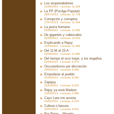
Los emprendedores
31/08/2013 Lecturas: 11.426
La PP (Pocilga Popular)
29/07/2013 Lecturas: 11.718
Corrupción y corruptos
17/07/2013 Lecturas: 11.364
La jauría humana
05/06/2013 Lecturas: 11.500
De gigantes y cabezudos
25/05/2013 Lecturas: 11.532
Explicando a Rajoy
12/05/2013 Lecturas: 11.485
Del 11-M al 15-A
03/05/2013 Lecturas: 11.880
Del tiempo el ocio torpe, y los engaños
02/05/2013 Lecturas: 6.473
Oscurantismo por discreción
20/04/2013 Lecturas: 6.266
Empoderar al pueblo
31/03/2013 Lecturas: 6.294
Zapajoy
22/03/2013 Lecturas: 6.322
Rajoy ya está Maduro
13/03/2013 Lecturas: 5.996
Cayo Lara me asusta
24/02/2013 Lecturas: 6.379
Cultura o basura
23/02/2013 Lecturas: 6.051
Por Rajoy... Maaato