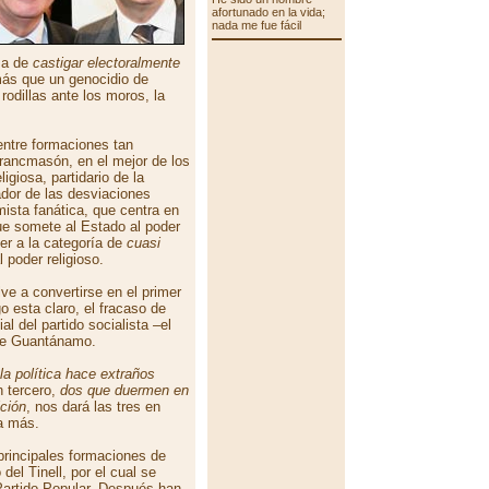
afortunado en la vida;
nada me fue fácil
rma de
castigar electoralmente
más que un genocidio de
odillas ante los moros, la
entre formaciones tan
francmasón, en el mejor de los
ligiosa, partidario de la
iador de las desviaciones
ista fanática, que centra en
que somete al Estado al poder
jer a la categoría de
cuasi
 poder religioso.
ve a convertirse en el primer
o esta claro, el fracaso de
al del partido socialista –el
e Guantánamo.
la política hace extraños
n tercero,
dos que duermen en
ción
, nos dará las tres en
a más.
principales formaciones de
del Tinell, por el cual se
Partido Popular. Después han