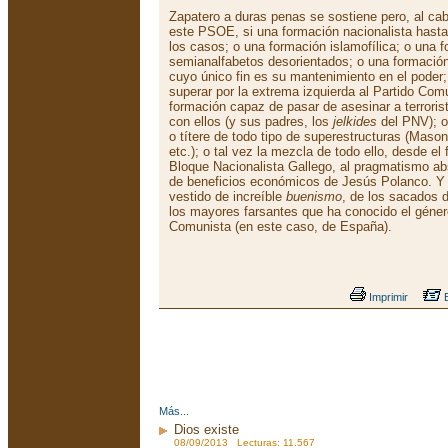
Zapatero a duras penas se sostiene pero, al ca
este PSOE, si una formación nacionalista hast
los casos; o una formación islamofílica; o una 
semianalfabetos desorientados; o una formación
cuyo único fin es su mantenimiento en el poder;
superar por la extrema izquierda al Partido Co
formación capaz de pasar de asesinar a terroris
con ellos (y sus padres, los
jelkides
del PNV); o
o títere de todo tipo de superestructuras (Maso
etc.); o tal vez la mezcla de todo ello, desde e
Bloque Nacionalista Gallego, al pragmatismo ab
de beneficios económicos de Jesús Polanco. Y t
vestido de increíble
buenismo
, de los sacados 
los mayores farsantes que ha conocido el géner
Comunista (en este caso, de España).
Imprimir
E
Más...
Dios existe
08/09/2013 Lecturas: 11.567