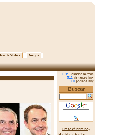
bro de Visitas
Juegos
1144
usuarios activos
512
visitantes hoy
660
páginas hoy
Buscar
Frase célebre hoy
He sido un hombre