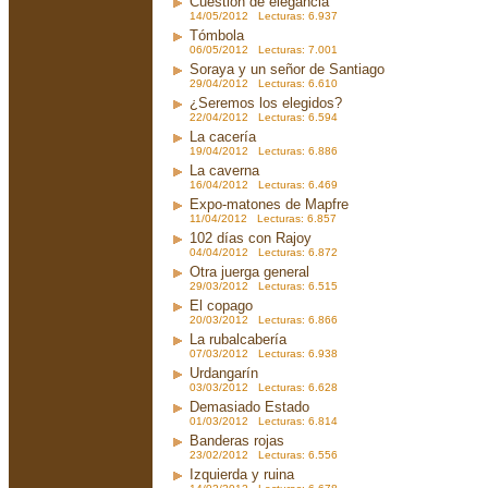
Cuestión de elegancia
14/05/2012 Lecturas: 6.937
Tómbola
06/05/2012 Lecturas: 7.001
Soraya y un señor de Santiago
29/04/2012 Lecturas: 6.610
¿Seremos los elegidos?
22/04/2012 Lecturas: 6.594
La cacería
19/04/2012 Lecturas: 6.886
La caverna
16/04/2012 Lecturas: 6.469
Expo-matones de Mapfre
11/04/2012 Lecturas: 6.857
102 días con Rajoy
04/04/2012 Lecturas: 6.872
Otra juerga general
29/03/2012 Lecturas: 6.515
El copago
20/03/2012 Lecturas: 6.866
La rubalcabería
07/03/2012 Lecturas: 6.938
Urdangarín
03/03/2012 Lecturas: 6.628
Demasiado Estado
01/03/2012 Lecturas: 6.814
Banderas rojas
23/02/2012 Lecturas: 6.556
Izquierda y ruina