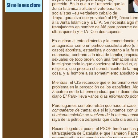
parecido. En lo que a mí respecta que la
Junta Islámica solicite el voto para los
socialistas –su verdadero caballo de
Troya- garantiza que yo votaré al PP, única fo
a la Junta Islámica y a ETA. Se necesita algo 
trabajadores en nombre de Alá para ponerme de r
ultraizquierda y ETA. Con dos cojones.
Es curioso el entendimiento y la concordancia, 
antagónicas como un partido socialista ateo (o 
casos) abortista, estatalista y contrario a la fe re
eutanasia, contrario a la idea de familia, propic
sexuales de todo orden, con una formación islam
lo religioso todo lo que concierne al individuo, 
religioso, que propicia el sometimiento de la mu
cosa, y al hombre a su sometimiento absoluto al
Mientras, el CIS reconoce que el terrorismo vuel
problema en la percepción de los españoles. Alg
Zapatero es de tal envergadura que el diario ofici
diario
El País
- lleva varios días
informando
sobr
Pero sigamos con otro refrán que hace al caso,
compañeros de cama
; que si lo juntamos con u
el mismo colchón se vuelven de la misma condi
raya de la política
zetapista
que cada día asust
Recién llegado al poder, el PSOE firmó con las 
ultraizquierda de Cataluña el que llamaron Pacto 
comprometía a no acordar ningún pacto con el 