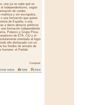
bo, uno ya no sabe qué es
a el independentismo, según
formación de verdes
 mafiosa y sin escrúpulos,
 o una formación que quiere
munista de España; o una
tas a darse abrazos políticos
 una formación independiente
nería, Polanco y Grupo Prisa,
l fanatismo de ETA, CiU y el
solutamente orientado al logro
odo ello disfrazado con un
de los fondos de armario de
o humano: el Partido
Compartir
nviar noticia
Subir
Inicio