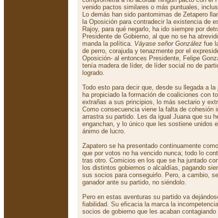
venido pactos similares o más puntuales, inclus
Lo demás han sido pantomimas de Zetapero llam
la Oposición para contradecir la existencia de e
Rajoy, para qué negarlo, ha ido siempre por detr
Presidente de Gobierno, al que no se ha atrevi
manda la política.
Váyase señor González
fue l
de perro, corajuda y tenazmente por el expresi
Oposición- al entonces Presidente, Felipe Gonz
tenía madera de líder, de líder social no de par
logrado.
Todo esto para decir que, desde su llegada a la
ha propiciado la formación de coaliciones con t
extrañas a sus principios, lo más sectario y ext
Como consecuencia viene la falta de cohesión in
arrastra su partido. Les da igual Juana que su 
enganchan, y lo único que les sostiene unidos e
ánimo de lucro.
Zapatero se ha presentado continuamente como
que por votos no ha vencido nunca; todo lo cont
tras otro. Comicios en los que se ha juntado co
los distintos gobiernos o alcaldías, pagando si
sus socios para conseguirlo. Pero, a cambio, s
ganador ante su partido, no siéndolo.
Pero en estas aventuras su partido va dejándose
fiabilidad. Su eficacia la marca la incompetenc
socios de gobierno que les acaban contagiando 