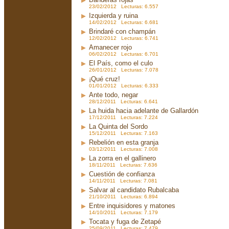
23/02/2012 Lecturas: 6.557
Izquierda y ruina
14/02/2012 Lecturas: 6.681
Brindaré con champán
12/02/2012 Lecturas: 6.741
Amanecer rojo
06/02/2012 Lecturas: 6.701
El País, como el culo
26/01/2012 Lecturas: 7.078
¡Qué cruz!
01/01/2012 Lecturas: 6.333
Ante todo, negar
28/12/2011 Lecturas: 6.641
La huida hacia adelante de Gallardón
17/12/2011 Lecturas: 7.224
La Quinta del Sordo
15/12/2011 Lecturas: 7.163
Rebelión en esta granja
03/12/2011 Lecturas: 7.008
La zorra en el gallinero
18/11/2011 Lecturas: 7.636
Cuestión de confianza
14/11/2011 Lecturas: 7.081
Salvar al candidato Rubalcaba
21/10/2011 Lecturas: 6.894
Entre inquisidores y matones
14/10/2011 Lecturas: 7.179
Tocata y fuga de Zetapé
25/09/2011 Lecturas: 7.479