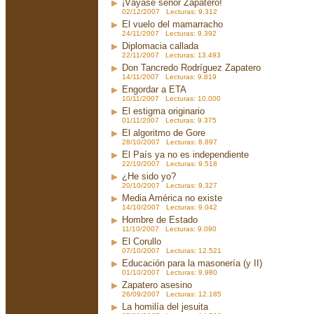
¡Váyase señor Zapatero!
02/12/2007 Lecturas: 9.312
El vuelo del mamarracho
24/11/2007 Lecturas: 9.392
Diplomacia callada
22/11/2007 Lecturas: 13.493
Don Tancredo Rodríguez Zapatero
14/11/2007 Lecturas: 9.819
Engordar a ETA
10/11/2007 Lecturas: 10.000
El estigma originario
01/11/2007 Lecturas: 9.375
El algoritmo de Gore
28/10/2007 Lecturas: 8.897
El País ya no es independiente
22/10/2007 Lecturas: 9.518
¿He sido yo?
20/10/2007 Lecturas: 9.327
Media América no existe
14/10/2007 Lecturas: 9.042
Hombre de Estado
11/10/2007 Lecturas: 9.090
El Corullo
07/10/2007 Lecturas: 12.521
Educación para la masonería (y II)
01/10/2007 Lecturas: 9.980
Zapatero asesino
26/09/2007 Lecturas: 12.185
La homilía del jesuita