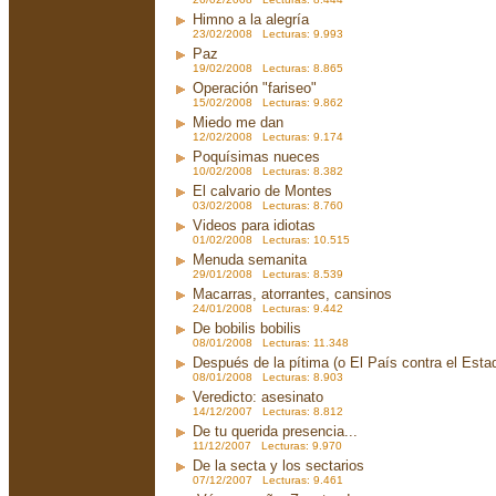
Himno a la alegría
23/02/2008 Lecturas: 9.993
Paz
19/02/2008 Lecturas: 8.865
Operación "fariseo"
15/02/2008 Lecturas: 9.862
Miedo me dan
12/02/2008 Lecturas: 9.174
Poquísimas nueces
10/02/2008 Lecturas: 8.382
El calvario de Montes
03/02/2008 Lecturas: 8.760
Videos para idiotas
01/02/2008 Lecturas: 10.515
Menuda semanita
29/01/2008 Lecturas: 8.539
Macarras, atorrantes, cansinos
24/01/2008 Lecturas: 9.442
De bobilis bobilis
08/01/2008 Lecturas: 11.348
Después de la pítima (o El País contra el Est
08/01/2008 Lecturas: 8.903
Veredicto: asesinato
14/12/2007 Lecturas: 8.812
De tu querida presencia...
11/12/2007 Lecturas: 9.970
De la secta y los sectarios
07/12/2007 Lecturas: 9.461