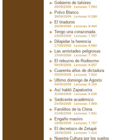
Gobierno de tahúres
29/09/2009 Lecturas: 7.583
Polvo Blanco
28/09/2009 Lecturas: 8.288
El tiraduros
26/09/2009 Lecturas: 9.494
Tengo una corazonada
23/09/2009 Lecturas: 7.567
Dilapidar la herencia
17/09/2009 Lecturas: 8.884
Las amistades peligrosas
15/09/2009 Lecturas: 7.795
El rebuzno de Rodiezmo
09/09/2009 Lecturas: 8.007
Cuarenta años de dictadura
05/09/2009 Lecturas: 7.924
Ultimo domingo de Agosto
04/09/2009 Lecturas: 8.100
Así habló Zapatustra
31/08/2009 Lecturas: 8.036
Sedicente académico
24/08/2009 Lecturas: 7.869
Farolillos de la China
21/08/2009 Lecturas: 7.831
Engaño masivo
19/08/2009 Lecturas: 7.787
El decretazo de Zetapé
18/08/2009 Lecturas: 7.414
Nuestra Cultura por los suelos