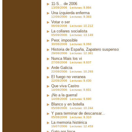
11-S... de 2006
13/09/2006 Lecturas: 9.884
Una izquierda enferma
12/09/2006 Lecturas: 9.383
Votar o ser
06/09/2006 Lecturas: 10.212
La collares socialista
05/09/2006 Lecturas: 13.149
Peor, imposible
30/08/2006 Lecturas: 9.068
Historia de España, Zapatero suspenso
29/08/2006 Lecturas: 12.381
Nunca Mais los vi
27/08/2006 Lecturas: 9.637
Arde Galicia
22/08/2006 Lecturas: 10.293
El fuego no veranea
22/08/2006 Lecturas: 9.430
Que viva Castro
14/08/2006 Lecturas: 9.831
¡No a la guerra!
14/08/2006 Lecturas: 9.690
Blanco y en botella
05/08/2006 Lecturas: 10.244
Y para terminar de descansar...
05/08/2006 Lecturas: 9.310
La memoria histérica
16/07/2006 Lecturas: 12.453
Gato por lince