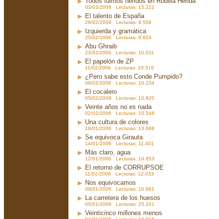
Todos fuimos heridos en Rodilla Herida
03/03/2006 Lecturas: 15.222
El talento de España
28/02/2006 Lecturas: 9.558
Izquierda y gramática
25/02/2006 Lecturas: 9.624
Abu Ghraib
23/02/2006 Lecturas: 10.011
El papelón de ZP
11/02/2006 Lecturas: 10.516
¿Pero sabe esto Conde Pumpido?
08/02/2006 Lecturas: 10.234
El cocalero
05/02/2006 Lecturas: 10.820
Veinte años no es nada
02/02/2006 Lecturas: 10.548
Una cultura de colores
18/01/2006 Lecturas: 13.688
Se equivoca Girauta
14/01/2006 Lecturas: 11.401
Más claro, agua
12/01/2006 Lecturas: 10.853
El retorno de CORRUPSOE
11/01/2006 Lecturas: 12.033
Nos equivocamos
09/01/2006 Lecturas: 10.991
La carretera de los huesos
05/01/2006 Lecturas: 25.201
Veinticinco millones menos