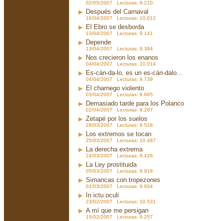
02/05/2007 Lecturas: 9.210
Después del Carnaval
16/04/2007 Lecturas: 10.012
El Ebro se desborda
13/04/2007 Lecturas: 9.141
Depende
13/04/2007 Lecturas: 9.384
Nos crecieron los enanos
04/04/2007 Lecturas: 10.014
Es-cán-da-lo, es un es-cán-dalo...
04/04/2007 Lecturas: 9.739
El charnego violento
03/04/2007 Lecturas: 9.665
Demasiado tarde para los Polanco
02/04/2007 Lecturas: 9.287
Zetapé por los suelos
28/03/2007 Lecturas: 9.518
Los extremos se tocan
25/03/2007 Lecturas: 10.487
La derecha extrema
24/03/2007 Lecturas: 9.426
La Ley prostituida
05/03/2007 Lecturas: 9.918
Simancas con tropezones
01/03/2007 Lecturas: 9.604
In ictu oculi
23/02/2007 Lecturas: 10.531
A mí que me persigan
15/02/2007 Lecturas: 9.257