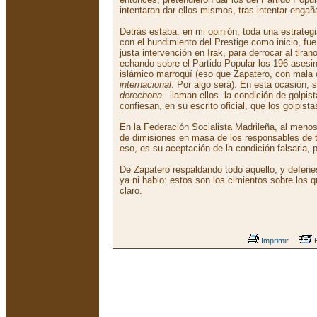
intentaron dar ellos mismos, tras intentar engañ
Detrás estaba, en mi opinión, toda una estrateg
con el hundimiento del Prestige como inicio, f
justa intervención en Irak, para derrocar al tira
echando sobre el Partido Popular los 196 asesin
islámico marroquí (eso que Zapatero, con mala 
internacional
. Por algo será). En esta ocasión, 
derechona
–llaman ellos- la condición de golpis
confiesan, en su escrito oficial, que los golpista
En la Federación Socialista Madrileña, al menos
de dimisiones en masa de los responsables de t
eso, es su aceptación de la condición falsaria, 
De Zapatero respaldando todo aquello, y defene
ya ni hablo: estos son los cimientos sobre los q
claro.
Imprimir
E