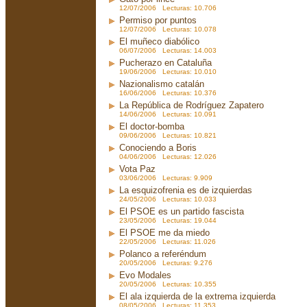
12/07/2006 Lecturas: 10.706
Permiso por puntos
12/07/2006 Lecturas: 10.078
El muñeco diabólico
06/07/2006 Lecturas: 14.003
Pucherazo en Cataluña
19/06/2006 Lecturas: 10.010
Nazionalismo catalán
16/06/2006 Lecturas: 10.376
La República de Rodríguez Zapatero
14/06/2006 Lecturas: 10.091
El doctor-bomba
09/06/2006 Lecturas: 10.821
Conociendo a Boris
04/06/2006 Lecturas: 12.026
Vota Paz
03/06/2006 Lecturas: 9.909
La esquizofrenia es de izquierdas
24/05/2006 Lecturas: 10.033
El PSOE es un partido fascista
23/05/2006 Lecturas: 19.044
El PSOE me da miedo
22/05/2006 Lecturas: 11.026
Polanco a referéndum
20/05/2006 Lecturas: 9.276
Evo Modales
20/05/2006 Lecturas: 10.355
El ala izquierda de la extrema izquierda
08/05/2006 Lecturas: 11.353