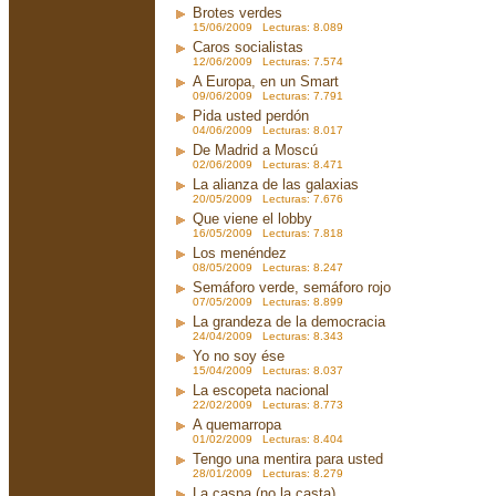
Brotes verdes
15/06/2009 Lecturas: 8.089
Caros socialistas
12/06/2009 Lecturas: 7.574
A Europa, en un Smart
09/06/2009 Lecturas: 7.791
Pida usted perdón
04/06/2009 Lecturas: 8.017
De Madrid a Moscú
02/06/2009 Lecturas: 8.471
La alianza de las galaxias
20/05/2009 Lecturas: 7.676
Que viene el lobby
16/05/2009 Lecturas: 7.818
Los menéndez
08/05/2009 Lecturas: 8.247
Semáforo verde, semáforo rojo
07/05/2009 Lecturas: 8.899
La grandeza de la democracia
24/04/2009 Lecturas: 8.343
Yo no soy ése
15/04/2009 Lecturas: 8.037
La escopeta nacional
22/02/2009 Lecturas: 8.773
A quemarropa
01/02/2009 Lecturas: 8.404
Tengo una mentira para usted
28/01/2009 Lecturas: 8.279
La caspa (no la casta)