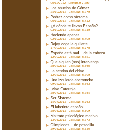
06/11/2012 Lecturas: 7.209
Los abuelos de Gómez
24/10/2012 Lecturas: 6.370
Pedraz como síntoma
06/10/2012 Lecturas: 6.412
¿A dónde te llevan España?
03/10/2012 Lecturas: 6.340
Hacienda apenas
02/10/2012 Lecturas: 6.400
Rajoy coge la guillette
17/09/2012 Lecturas: 6.778
España está mal... de la cabeza
12/09/2012 Lecturas: 6.681
Que alguien (nos) intervenga
28/08/2012 Lecturas: 6.665
La sentina del chivo
12/08/2012 Lecturas: 6.890
Una izquierda aberroncha
09/08/2012 Lecturas: 6.663
¡Viva Catarroja!
28/07/2012 Lecturas: 6.854
Ser Sistema
14/07/2012 Lecturas: 6.763
El laberinto español
28/06/2012 Lecturas: 6.509
Maltrato psicológico masivo
13/06/2012 Lecturas: 6.873
Olimpiadas... de pesadilla
29/05/2012 Lecturas: 6.636