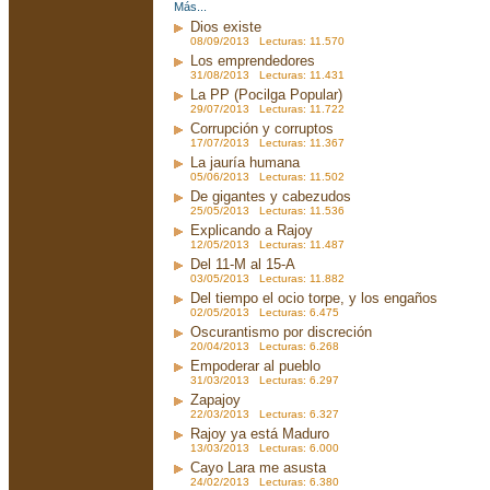
Más...
Dios existe
08/09/2013 Lecturas: 11.570
Los emprendedores
31/08/2013 Lecturas: 11.431
La PP (Pocilga Popular)
29/07/2013 Lecturas: 11.722
Corrupción y corruptos
17/07/2013 Lecturas: 11.367
La jauría humana
05/06/2013 Lecturas: 11.502
De gigantes y cabezudos
25/05/2013 Lecturas: 11.536
Explicando a Rajoy
12/05/2013 Lecturas: 11.487
Del 11-M al 15-A
03/05/2013 Lecturas: 11.882
Del tiempo el ocio torpe, y los engaños
02/05/2013 Lecturas: 6.475
Oscurantismo por discreción
20/04/2013 Lecturas: 6.268
Empoderar al pueblo
31/03/2013 Lecturas: 6.297
Zapajoy
22/03/2013 Lecturas: 6.327
Rajoy ya está Maduro
13/03/2013 Lecturas: 6.000
Cayo Lara me asusta
24/02/2013 Lecturas: 6.380