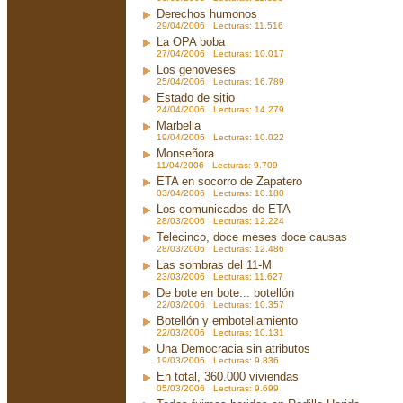
Derechos humonos
29/04/2006 Lecturas: 11.516
La OPA boba
27/04/2006 Lecturas: 10.017
Los genoveses
25/04/2006 Lecturas: 16.789
Estado de sitio
24/04/2006 Lecturas: 14.279
Marbella
19/04/2006 Lecturas: 10.022
Monseñora
11/04/2006 Lecturas: 9.709
ETA en socorro de Zapatero
03/04/2006 Lecturas: 10.180
Los comunicados de ETA
28/03/2006 Lecturas: 12.224
Telecinco, doce meses doce causas
28/03/2006 Lecturas: 12.486
Las sombras del 11-M
23/03/2006 Lecturas: 11.627
De bote en bote... botellón
22/03/2006 Lecturas: 10.357
Botellón y embotellamiento
22/03/2006 Lecturas: 10.131
Una Democracia sin atributos
19/03/2006 Lecturas: 9.836
En total, 360.000 viviendas
05/03/2006 Lecturas: 9.699