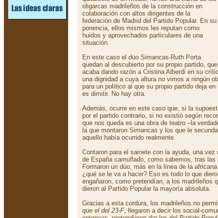
oligarcas madrileños de la construcción en
colaboración con altos dirigentes de la
federación de Madrid del Partido Popular. En su
ponencia, ellos mismos les reputan como
huidos y aprovechados particulares de una
situación.
En este caso el dúo Simancas-Ruth Porta
quedan al descubierto por su propio partido, que
acaba dando razón a Cristina Alberdi en su crí
una dignidad a cuya altura no vimos a ningún otr
para un político al que su propio partido deja e
es dimitir. No hay otra.
Además, ocurre en este caso que, si la supues
por el partido contrario, si no existió según re
que nos queda es una obra de teatro –la verdad
la que montaron Simancas y los que le secunda
aquello había ocurrido realmente.
Contaron para el sainete con la ayuda, una vez
de España camuflado, como sabemos, tras las s
Formaron un dúo, más en la línea de la africana 
¿qué se le va a hacer? Eso es todo lo que dieron
engañaron, como pretendían, a los madrileños q
dieron al Partido Popular la mayoría absoluta.
Gracias a esta cordura, los madrileños no perm
que el del 23-F
, llegaron a decir los social-com
entonces, pretendieron dar los del Partido Popul