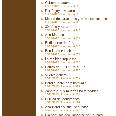
Cultura o basura
23/02/2013 Lecturas: 6.052
Por Rajoy... Maaato
10/02/2013 Lecturas: 6.326
Menos delcaraciones y más explicaciones
05/02/2013 Lecturas: 6.298
30 años y ruina
27/01/2013 Lecturas: 6.447
Año Mariano
10/01/2013 Lecturas: 6.131
El discurso del Rey
27/12/2012 Lecturas: 6.043
Botella es culpable
23/12/2012 Lecturas: 6.351
La realidad impuesta
03/12/2012 Lecturas: 6.305
Detrás del PSOE irá el PP
02/12/2012 Lecturas: 6.483
Vuelva general
26/11/2012 Lecturas: 6.709
Botella, botellón y botellazo
22/11/2012 Lecturas: 6.513
Zapatero, tus muertos no te olvidan
16/11/2012 Lecturas: 6.468
El iPad del congresista
10/11/2012 Lecturas: 6.386
Ana Botella y sus "segundos"
09/11/2012 Lecturas: 6.231
Diálogo, sosiego, moderación... y paro