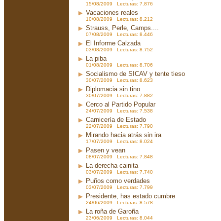
15/08/2009 Lecturas: 7.876
Vacaciones reales
10/08/2009 Lecturas: 8.212
Strauss, Perle, Camps....
07/08/2009 Lecturas: 8.446
El Informe Calzada
03/08/2009 Lecturas: 8.752
La piba
01/08/2009 Lecturas: 8.706
Socialismo de SICAV y tente tieso
30/07/2009 Lecturas: 8.623
Diplomacia sin tino
30/07/2009 Lecturas: 7.882
Cerco al Partido Popular
24/07/2009 Lecturas: 7.538
Carnicería de Estado
22/07/2009 Lecturas: 7.790
Mirando hacia atrás sin ira
17/07/2009 Lecturas: 8.024
Pasen y vean
08/07/2009 Lecturas: 7.848
La derecha cainita
03/07/2009 Lecturas: 7.740
Puños como verdades
03/07/2009 Lecturas: 7.799
Presidente, has estado cumbre
24/06/2009 Lecturas: 8.578
La roña de Garoña
23/06/2009 Lecturas: 8.044