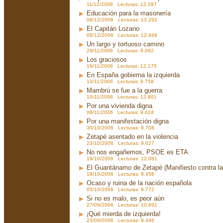
11/12/2006 Lecturas: 12.297
Educación para la masonería
08/12/2006 Lecturas: 13.292
El Capitán Lozano
08/12/2006 Lecturas: 12.949
Un largo y tortuoso camino
29/11/2006 Lecturas: 9.092
Los graciosos
19/11/2006 Lecturas: 12.175
En España gobierna la izquierda
13/11/2006 Lecturas: 9.758
Mambrú se fue a la guerra
10/11/2006 Lecturas: 12.801
Por una vivienda digna
08/11/2006 Lecturas: 9.624
Por una manifestación digna
30/10/2006 Lecturas: 9.708
Zetapé asentado en la violencia
23/10/2006 Lecturas: 9.627
No nos engañemos, PSOE es ETA
19/10/2006 Lecturas: 12.081
El Guantánamo de Zetapé (Manifiesto contra la 
18/10/2006 Lecturas: 9.458
Ocaso y ruina de la nación española
05/10/2006 Lecturas: 9.772
Si no es malo, es peor aún
27/09/2006 Lecturas: 10.691
¡Qué mierda de izquierda!
23/09/2006 Lecturas: 9.446