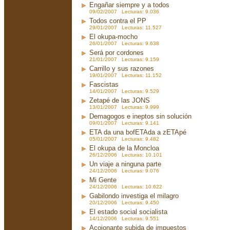
Engañar siempre y a todos
09/02/2007 Lecturas: 9.036
Todos contra el PP
29/01/2007 Lecturas: 11.527
El okupa-mocho
26/01/2007 Lecturas: 9.638
Será por cordones
21/01/2007 Lecturas: 9.159
Carrillo y sus razones
19/01/2007 Lecturas: 11.152
Fascistas
14/01/2007 Lecturas: 9.529
Zetapé de las JONS
13/01/2007 Lecturas: 9.999
Demagogos e ineptos sin solución
09/01/2007 Lecturas: 9.141
ETA da una bofETAda a zETApé
05/01/2007 Lecturas: 9.482
El okupa de la Moncloa
26/12/2006 Lecturas: 10.101
Un viaje a ninguna parte
24/12/2006 Lecturas: 9.076
Mi Gente
24/12/2006 Lecturas: 10.622
Gabilondo investiga el milagro
20/12/2006 Lecturas: 9.450
El estado social socialista
14/12/2006 Lecturas: 9.551
Acojonante subida de impuestos