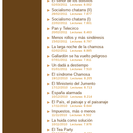
El señor de los bolsillos
02/03/2011 Lecturas: 8.002
Socialismo chatarra (II)
28/02/2011 Lecturas: 7.877
Socialismo chatarra (I)
22/02/2011 Lecturas: 7.601
Pan y Telecirco
20/02/2011 Lecturas: 8.463
Menos rollos y más sindéresis
15/02/2011 Lecturas: 8.797
La larga noche de la chamosa
02/02/2011 Lecturas: 8.885
Gallardón se ha vuelto peligroso
07/01/2011 Lecturas: 7.811
Un dadá a destiempo
01/01/2011 Lecturas: 7.510
El síndrome Chamosa
19/12/2010 Lecturas: 8.205
El Ministerio del Jumento
17/12/2010 Lecturas: 8.713
España alarmada
10/12/2010 Lecturas: 8.214
El País, el paisaje y el paisanaje
17/11/2010 Lecturas: 9.644
Impuestos, más o menos
11/11/2010 Lecturas: 8.502
La huida como solución
10/11/2010 Lecturas: 7.976
El Tea Party