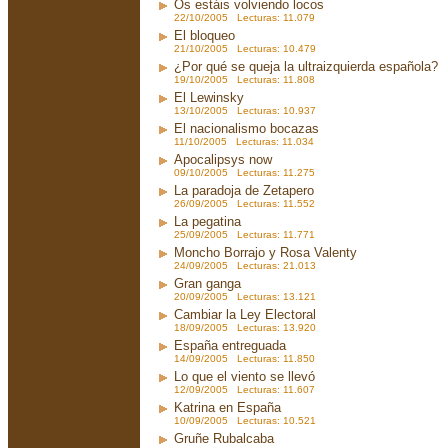
Os estáis volviendo locos
22/10/2005 Lecturas: 11.079
El bloqueo
21/10/2005 Lecturas: 10.479
¿Por qué se queja la ultraizquierda española?
19/10/2005 Lecturas: 11.808
El Lewinsky
13/10/2005 Lecturas: 10.937
El nacionalismo bocazas
11/10/2005 Lecturas: 11.034
Apocalipsys now
09/10/2005 Lecturas: 11.275
La paradoja de Zetapero
26/09/2005 Lecturas: 11.552
La pegatina
25/09/2005 Lecturas: 11.771
Moncho Borrajo y Rosa Valenty
24/09/2005 Lecturas: 21.013
Gran ganga
20/09/2005 Lecturas: 13.121
Cambiar la Ley Electoral
18/09/2005 Lecturas: 13.920
España entreguada
14/09/2005 Lecturas: 11.850
Lo que el viento se llevó
12/09/2005 Lecturas: 11.607
Katrina en España
10/09/2005 Lecturas: 10.521
Gruñe Rubalcaba