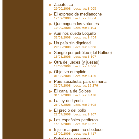
Zapatético
29/09/2008 Lecturas: 8.565
El expreso de medianoche
17/09/2008 Lecturas: 8.864
Que paguen los votantes
10/09/2008 Lecturas: 8.494
Aún nos queda Loquillo
31/08/2008 Lecturas: 8.454
Un país sin dignidad
29/08/2008 Lecturas: 8.668
Sangre por petróleo (del Báltico)
18/08/2008 Lecturas: 8.397
Otra de jueces (y juezas)
14/08/2008 Lecturas: 8.566
Objetivo cumplido
01/08/2008 Lecturas: 8.420
País socialista, país en ruina
31/07/2008 Lecturas: 12.276
El canalla de Solbes
31/07/2008 Lecturas: 8.478
La ley de Lynch
26/07/2008 Lecturas: 9.598
El precio del pollo
22/07/2008 Lecturas: 9.367
Los españoles perdieron
15/07/2008 Lecturas: 8.057
Injuriar a quien no obedece
18/06/2008 Lecturas: 8.417