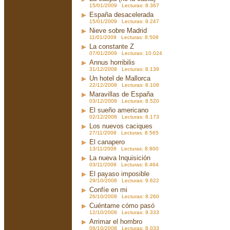
15/01/2009 Lecturas: 8.367
España desacelerada
15/01/2009 Lecturas: 9.247
Nieve sobre Madrid
11/01/2009 Lecturas: 8.508
La constante Z
07/01/2009 Lecturas: 10.024
Annus horribilis
31/12/2008 Lecturas: 8.139
Un hotel de Mallorca
22/12/2008 Lecturas: 8.108
Maravillas de España
03/12/2008 Lecturas: 8.520
El sueño americano
02/12/2008 Lecturas: 8.173
Los nuevos caciques
27/11/2008 Lecturas: 8.565
El canapero
13/11/2008 Lecturas: 8.800
La nueva Inquisición
03/11/2008 Lecturas: 8.464
El payaso imposible
29/10/2008 Lecturas: 9.622
Confíe en mi
26/10/2008 Lecturas: 8.260
Cuéntame cómo pasó
12/10/2008 Lecturas: 9.333
Arrimar el hombro
06/10/2008 Lecturas: 8.033