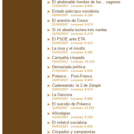
El
abobinable
hombre de los... vagones
17/06/2007 Lecturas: 8.990
Estado policíaco socialista
06/06/2007 Lecturas: 9.194
El asesino de Couso
02/06/2007 Lecturas: 9.679
Si mi abuela tuviera tres ruedas
31/05/2007 Lecturas: 9.278
El PSOE ante ETA
22/05/2007 Lecturas: 9.322
La rosa y el insulto
22/05/2007 Lecturas: 9.390
Campaña crispada
18/05/2007 Lecturas: 10.125
Demasiada política
17/05/2007 Lecturas: 8.830
Polanco... Post-Franco
16/05/2007 Lecturas: 9.983
Cadeneando: la 2 de Zetapé
13/05/2007 Lecturas: 9.073
La Garzona
13/05/2007 Lecturas: 8.980
El suicidio de Polanco
11/05/2007 Lecturas: 10.552
Añoralgias
10/05/2007 Lecturas: 9.183
El imbécil socialista
03/05/2007 Lecturas: 8.935
Crispados y zampatortas