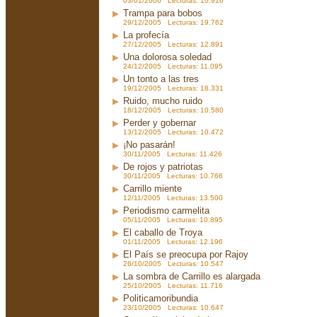
03/01/2006 Lecturas: 10.916
Trampa para bobos
29/12/2005 Lecturas: 19.762
La profecía
27/12/2005 Lecturas: 12.891
Una dolorosa soledad
24/12/2005 Lecturas: 11.095
Un tonto a las tres
19/12/2005 Lecturas: 18.331
Ruido, mucho ruido
18/12/2005 Lecturas: 10.580
Perder y gobernar
13/12/2005 Lecturas: 10.472
¡No pasarán!
30/11/2005 Lecturas: 11.426
De rojos y patriotas
30/11/2005 Lecturas: 10.766
Carrillo miente
12/11/2005 Lecturas: 13.500
Periodismo carmelita
05/11/2005 Lecturas: 10.895
El caballo de Troya
01/11/2005 Lecturas: 12.196
El País se preocupa por Rajoy
26/10/2005 Lecturas: 10.547
La sombra de Carrillo es alargada
25/10/2005 Lecturas: 11.716
Politicamoribundia
23/10/2005 Lecturas: 10.647