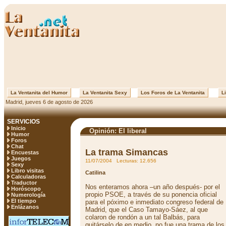
La Ventanita del Humor
La Ventanita Sexy
Los Foros de La Ventanita
Li
Madrid, jueves 6 de agosto de 2026
SERVICIOS
Inicio
Opinión: El liberal
Humor
Foros
Chat
La trama Simancas
Encuestas
Juegos
11/07/2004 Lecturas: 12.656
Sexy
Libro visitas
Catilina
Calculadoras
Traductor
Nos enteramos ahora –un año después- por el
Horóscopo
propio PSOE, a través de su ponencia oficial
Numerología
El tiempo
para el póximo e inmediato congreso federal de
Enlázanos
Madrid, que el Caso Tamayo-Sáez, al que
colaron de rondón a un tal Balbás, para
quitárselo de en medio, no fue una trama de los