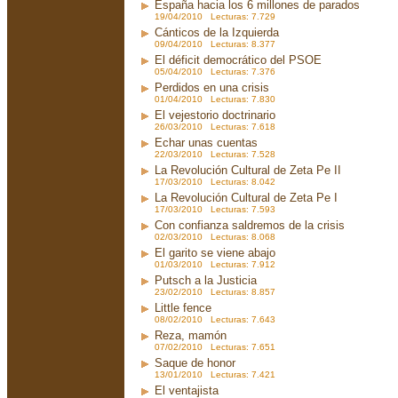
España hacia los 6 millones de parados
19/04/2010 Lecturas: 7.729
Cánticos de la Izquierda
09/04/2010 Lecturas: 8.377
El déficit democrático del PSOE
05/04/2010 Lecturas: 7.376
Perdidos en una crisis
01/04/2010 Lecturas: 7.830
El vejestorio doctrinario
26/03/2010 Lecturas: 7.618
Echar unas cuentas
22/03/2010 Lecturas: 7.528
La Revolución Cultural de Zeta Pe II
17/03/2010 Lecturas: 8.042
La Revolución Cultural de Zeta Pe I
17/03/2010 Lecturas: 7.593
Con confianza saldremos de la crisis
02/03/2010 Lecturas: 8.068
El garito se viene abajo
01/03/2010 Lecturas: 7.912
Putsch a la Justicia
23/02/2010 Lecturas: 8.857
Little fence
08/02/2010 Lecturas: 7.643
Reza, mamón
07/02/2010 Lecturas: 7.651
Saque de honor
13/01/2010 Lecturas: 7.421
El ventajista