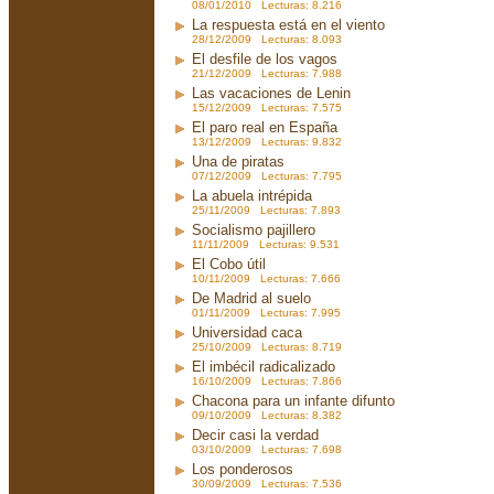
08/01/2010 Lecturas: 8.216
La respuesta está en el viento
28/12/2009 Lecturas: 8.093
El desfile de los vagos
21/12/2009 Lecturas: 7.988
Las vacaciones de Lenin
15/12/2009 Lecturas: 7.575
El paro real en España
13/12/2009 Lecturas: 9.832
Una de piratas
07/12/2009 Lecturas: 7.795
La abuela intrépida
25/11/2009 Lecturas: 7.893
Socialismo pajillero
11/11/2009 Lecturas: 9.531
El Cobo útil
10/11/2009 Lecturas: 7.666
De Madrid al suelo
01/11/2009 Lecturas: 7.995
Universidad caca
25/10/2009 Lecturas: 8.719
El imbécil radicalizado
16/10/2009 Lecturas: 7.866
Chacona para un infante difunto
09/10/2009 Lecturas: 8.382
Decir casi la verdad
03/10/2009 Lecturas: 7.698
Los ponderosos
30/09/2009 Lecturas: 7.536