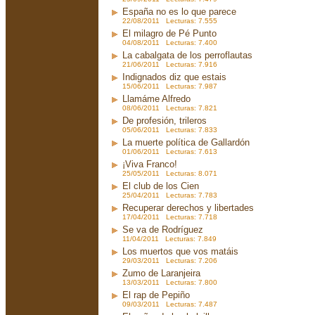
España no es lo que parece
22/08/2011 Lecturas: 7.555
El milagro de Pé Punto
04/08/2011 Lecturas: 7.400
La cabalgata de los perroflautas
21/06/2011 Lecturas: 7.916
Indignados diz que estais
15/06/2011 Lecturas: 7.987
Llamáme Alfredo
08/06/2011 Lecturas: 7.821
De profesión, trileros
05/06/2011 Lecturas: 7.833
La muerte política de Gallardón
01/06/2011 Lecturas: 7.613
¡Viva Franco!
25/05/2011 Lecturas: 8.071
El club de los Cien
25/04/2011 Lecturas: 7.783
Recuperar derechos y libertades
17/04/2011 Lecturas: 7.718
Se va de Rodríguez
11/04/2011 Lecturas: 7.849
Los muertos que vos matáis
29/03/2011 Lecturas: 7.206
Zumo de Laranjeira
13/03/2011 Lecturas: 7.800
El rap de Pepiño
09/03/2011 Lecturas: 7.487