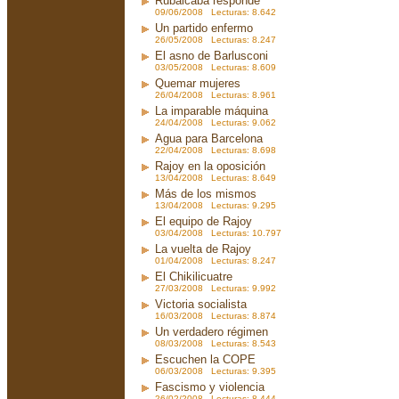
Rubalcaba responde
09/06/2008 Lecturas: 8.642
Un partido enfermo
26/05/2008 Lecturas: 8.247
El asno de Barlusconi
03/05/2008 Lecturas: 8.609
Quemar mujeres
26/04/2008 Lecturas: 8.961
La imparable máquina
24/04/2008 Lecturas: 9.062
Agua para Barcelona
22/04/2008 Lecturas: 8.698
Rajoy en la oposición
13/04/2008 Lecturas: 8.649
Más de los mismos
13/04/2008 Lecturas: 9.295
El equipo de Rajoy
03/04/2008 Lecturas: 10.797
La vuelta de Rajoy
01/04/2008 Lecturas: 8.247
El Chikilicuatre
27/03/2008 Lecturas: 9.992
Victoria socialista
16/03/2008 Lecturas: 8.874
Un verdadero régimen
08/03/2008 Lecturas: 8.543
Escuchen la COPE
06/03/2008 Lecturas: 9.395
Fascismo y violencia
26/02/2008 Lecturas: 8.444