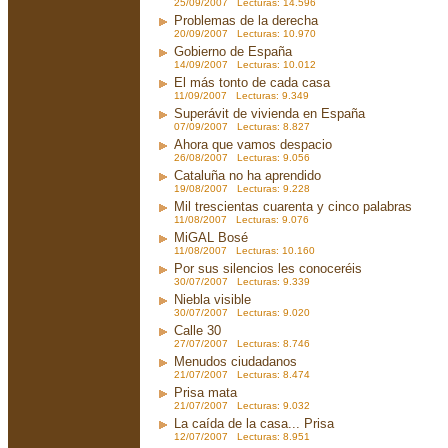
25/09/2007 Lecturas: 14.596
Problemas de la derecha
20/09/2007 Lecturas: 10.970
Gobierno de España
14/09/2007 Lecturas: 10.012
El más tonto de cada casa
11/09/2007 Lecturas: 9.349
Superávit de vivienda en España
07/09/2007 Lecturas: 8.827
Ahora que vamos despacio
26/08/2007 Lecturas: 9.056
Cataluña no ha aprendido
19/08/2007 Lecturas: 9.228
Mil trescientas cuarenta y cinco palabras
11/08/2007 Lecturas: 9.076
MiGAL Bosé
11/08/2007 Lecturas: 10.160
Por sus silencios les conoceréis
30/07/2007 Lecturas: 9.339
Niebla visible
30/07/2007 Lecturas: 9.020
Calle 30
27/07/2007 Lecturas: 8.746
Menudos ciudadanos
21/07/2007 Lecturas: 8.474
Prisa mata
21/07/2007 Lecturas: 9.032
La caída de la casa... Prisa
12/07/2007 Lecturas: 8.951