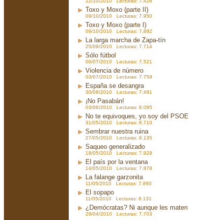
22/10/2010 Lecturas: 7.426
Toxo y Moxo (parte II)
09/10/2010 Lecturas: 7.950
Toxo y Moxo (parte I)
09/10/2010 Lecturas: 7.892
La larga marcha de Zapa-tín
25/09/2010 Lecturas: 7.714
Sólo fútbol
06/07/2010 Lecturas: 7.521
Violencia de número
03/07/2010 Lecturas: 7.759
España se desangra
30/06/2010 Lecturas: 7.491
¡No Pasabán!
03/06/2010 Lecturas: 8.095
No te equivoques, yo soy del PSOE
31/05/2010 Lecturas: 8.710
Sembrar nuestra ruina
27/05/2010 Lecturas: 8.135
Saqueo generalizado
18/05/2010 Lecturas: 7.928
El país por la ventana
14/05/2010 Lecturas: 7.878
La falange garzonita
11/05/2010 Lecturas: 7.860
El sopapo
11/05/2010 Lecturas: 8.131
¿Demócratas? Ni aunque les maten
29/04/2010 Lecturas: 7.703