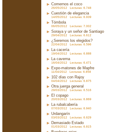
Comernos el coco
26/05/2012 Lecturas: 6.748
Cuestión de elegancia
14/05/2012 Lecturas: 6.939
Tómbola
06/05/2012 Lecturas: 7.002
Soraya y un señor de Santiago
29/04/2012 Lecturas: 6.612
¿Seremos los elegidos?
22/04/2012 Lecturas: 6.596
La cacería
19/04/2012 Lecturas: 6.888
La caverna
16/04/2012 Lecturas: 6.471
Expo-matones de Mapfre
11/04/2012 Lecturas: 6.858
102 días con Rajoy
04/04/2012 Lecturas: 6.875
Otra juerga general
29/03/2012 Lecturas: 6.516
El copago
20/03/2012 Lecturas: 6.869
La rubalcabería
07/03/2012 Lecturas: 6.940
Urdangarín
03/03/2012 Lecturas: 6.629
Demasiado Estado
01/03/2012 Lecturas: 6.815
Banderas rojas