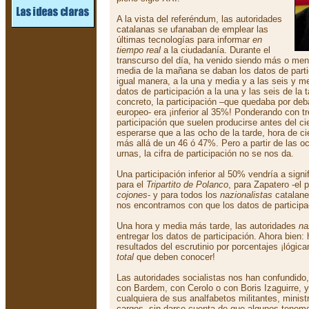
A la vista del referéndum, las autoridades
catalanas se ufanaban de emplear las
últimas tecnologías para informar
en
tiempo real
a la ciudadanía. Durante el
transcurso del día, ha venido siendo más o meno
media de la mañana se daban los datos de partic
igual manera, a la una y media y a las seis y m
datos de participación a la una y las seis de la t
concreto, la participación –que quedaba por deb
europeo- era ¡inferior al 35%! Ponderando con t
participación que suelen producirse antes del ci
esperarse que a las ocho de la tarde, hora de cie
más allá de un 46 ó 47%. Pero a partir de las och
urnas, la cifra de participación no se nos da.
Una participación inferior al 50% vendría a signif
para el
Tripartito de Polanco
, para Zapatero -el 
cojones
- y para todos los
nazionalistas
catalanes
nos encontramos con que los datos de participa
Una hora y media más tarde, las autoridades
na
entregar los datos de participación. Ahora bien:
resultados del escrutinio por porcentajes ¡lógic
total
que deben conocer!
Las autoridades socialistas nos han confundido,
con Bardem, con Cerolo o con Boris Izaguirre, y
cualquiera de sus analfabetos militantes, minist
cargos, sin darse cuenta de que algunos tenemo