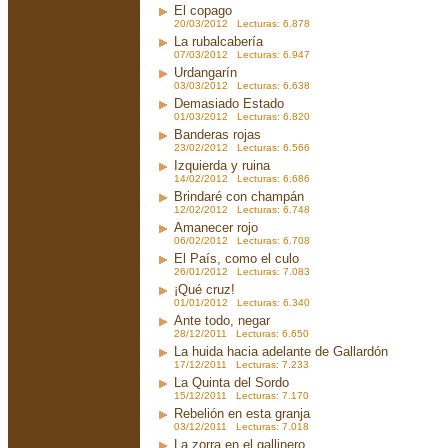
El copago
20/03/2012 Lecturas: 6.878
La rubalcabería
07/03/2012 Lecturas: 6.947
Urdangarín
03/03/2012 Lecturas: 6.638
Demasiado Estado
01/03/2012 Lecturas: 6.820
Banderas rojas
23/02/2012 Lecturas: 6.566
Izquierda y ruina
14/02/2012 Lecturas: 6.686
Brindaré con champán
12/02/2012 Lecturas: 6.748
Amanecer rojo
06/02/2012 Lecturas: 6.708
El País, como el culo
26/01/2012 Lecturas: 7.083
¡Qué cruz!
01/01/2012 Lecturas: 6.340
Ante todo, negar
28/12/2011 Lecturas: 6.650
La huida hacia adelante de Gallardón
17/12/2011 Lecturas: 7.233
La Quinta del Sordo
15/12/2011 Lecturas: 7.170
Rebelión en esta granja
03/12/2011 Lecturas: 7.018
La zorra en el gallinero