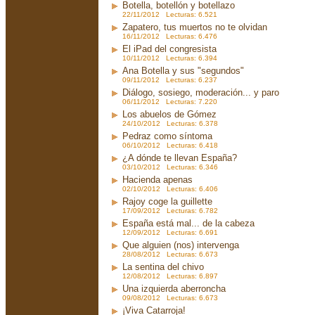
Botella, botellón y botellazo
22/11/2012 Lecturas: 6.521
Zapatero, tus muertos no te olvidan
16/11/2012 Lecturas: 6.476
El iPad del congresista
10/11/2012 Lecturas: 6.394
Ana Botella y sus "segundos"
09/11/2012 Lecturas: 6.237
Diálogo, sosiego, moderación... y paro
06/11/2012 Lecturas: 7.220
Los abuelos de Gómez
24/10/2012 Lecturas: 6.378
Pedraz como síntoma
06/10/2012 Lecturas: 6.418
¿A dónde te llevan España?
03/10/2012 Lecturas: 6.346
Hacienda apenas
02/10/2012 Lecturas: 6.406
Rajoy coge la guillette
17/09/2012 Lecturas: 6.782
España está mal... de la cabeza
12/09/2012 Lecturas: 6.691
Que alguien (nos) intervenga
28/08/2012 Lecturas: 6.673
La sentina del chivo
12/08/2012 Lecturas: 6.897
Una izquierda aberroncha
09/08/2012 Lecturas: 6.673
¡Viva Catarroja!