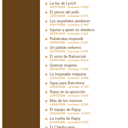
La ley de Lynch
26/07/2008 Lecturas: 9.603
El precio del pollo
22/07/2008 Lecturas: 9.371
Los españoles perdieron
15/07/2008 Lecturas: 8.062
Injuriar a quien no obedece
18/06/2008 Lecturas: 8.421
Rubalcaba responde
09/06/2008 Lecturas: 8.647
Un partido enfermo
26/05/2008 Lecturas: 8.252
El asno de Barlusconi
03/05/2008 Lecturas: 8.614
Quemar mujeres
26/04/2008 Lecturas: 8.965
La imparable máquina
24/04/2008 Lecturas: 9.068
Agua para Barcelona
22/04/2008 Lecturas: 8.703
Rajoy en la oposición
13/04/2008 Lecturas: 8.660
Más de los mismos
13/04/2008 Lecturas: 9.305
El equipo de Rajoy
03/04/2008 Lecturas: 10.803
La vuelta de Rajoy
01/04/2008 Lecturas: 8.255
El Chikilicuatre