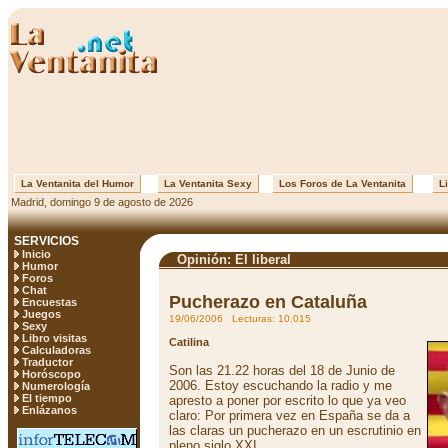
La Ventanita del Humor
La Ventanita Sexy
Los Foros de La Ventanita
Li
Madrid, domingo 9 de agosto de 2026
SERVICIOS
Inicio
Opinión: El liberal
Humor
Foros
Chat
Pucherazo en Cataluña
Encuestas
Juegos
19/06/2006 Lecturas: 10.015
Sexy
Libro visitas
Catilina
Calculadoras
Traductor
Son las 21.22 horas del 18 de Junio de
Horóscopo
2006. Estoy escuchando la radio y me
Numerología
El tiempo
apresto a poner por escrito lo que ya veo
Enlázanos
claro: Por primera vez en España se da a
las claras un pucherazo en un escrutinio en
pleno siglo XXI.