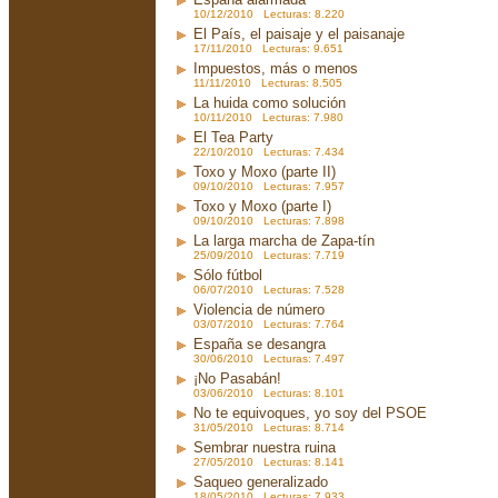
10/12/2010 Lecturas: 8.220
El País, el paisaje y el paisanaje
17/11/2010 Lecturas: 9.651
Impuestos, más o menos
11/11/2010 Lecturas: 8.505
La huida como solución
10/11/2010 Lecturas: 7.980
El Tea Party
22/10/2010 Lecturas: 7.434
Toxo y Moxo (parte II)
09/10/2010 Lecturas: 7.957
Toxo y Moxo (parte I)
09/10/2010 Lecturas: 7.898
La larga marcha de Zapa-tín
25/09/2010 Lecturas: 7.719
Sólo fútbol
06/07/2010 Lecturas: 7.528
Violencia de número
03/07/2010 Lecturas: 7.764
España se desangra
30/06/2010 Lecturas: 7.497
¡No Pasabán!
03/06/2010 Lecturas: 8.101
No te equivoques, yo soy del PSOE
31/05/2010 Lecturas: 8.714
Sembrar nuestra ruina
27/05/2010 Lecturas: 8.141
Saqueo generalizado
18/05/2010 Lecturas: 7.933