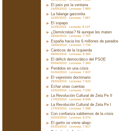
El país por la ventana
14/05/2010 Lecturas: 7.883
La falange garzonita
11/05/2010 Lecturas: 7.867
El sopapo
11/05/2010 Lecturas: 8.137
¿Demócratas? Ni aunque les maten
29/04/2010 Lecturas: 7.707
España hacia los 6 millones de parados
19/04/2010 Lecturas: 7.734
Cánticos de la Izquierda
09/04/2010 Lecturas: 8.384
El déficit democrático del PSOE
05/04/2010 Lecturas: 7.383
Perdidos en una crisis
01/04/2010 Lecturas: 7.837
El vejestorio doctrinario
26/03/2010 Lecturas: 7.624
Echar unas cuentas
22/03/2010 Lecturas: 7.534
La Revolución Cultural de Zeta Pe II
17/03/2010 Lecturas: 8.048
La Revolución Cultural de Zeta Pe I
17/03/2010 Lecturas: 7.598
Con confianza saldremos de la crisis
02/03/2010 Lecturas: 8.074
El garito se viene abajo
01/03/2010 Lecturas: 7.917