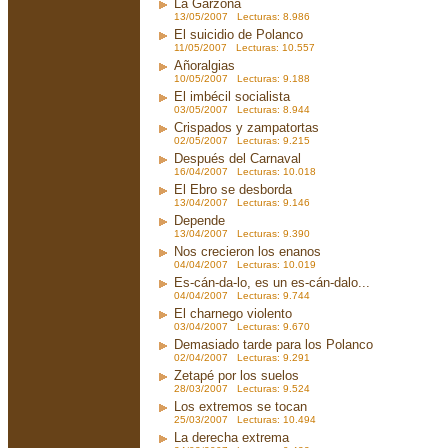
La Garzona
13/05/2007 Lecturas: 8.986
El suicidio de Polanco
11/05/2007 Lecturas: 10.557
Añoralgias
10/05/2007 Lecturas: 9.188
El imbécil socialista
03/05/2007 Lecturas: 8.944
Crispados y zampatortas
02/05/2007 Lecturas: 9.215
Después del Carnaval
16/04/2007 Lecturas: 10.018
El Ebro se desborda
13/04/2007 Lecturas: 9.146
Depende
13/04/2007 Lecturas: 9.390
Nos crecieron los enanos
04/04/2007 Lecturas: 10.019
Es-cán-da-lo, es un es-cán-dalo...
04/04/2007 Lecturas: 9.744
El charnego violento
03/04/2007 Lecturas: 9.670
Demasiado tarde para los Polanco
02/04/2007 Lecturas: 9.291
Zetapé por los suelos
28/03/2007 Lecturas: 9.524
Los extremos se tocan
25/03/2007 Lecturas: 10.494
La derecha extrema