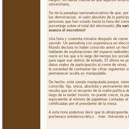
universitaria.
Se da la paradoja
nazionalsocialista
de que, por 
las democracias, el
valor absoluto
de la particip
personas que han votado hasta la hora del cier
porcentaje sobre el total del electorado)
¡Va var
avanza el escrutinio!
Una hora y cuarenta minutos después de cerrar 
servido. Un periodista con experiencia en elec
Mundo declara no haber conocido antes un he
hablarán de
exploraciones del espacio radioeléct
nazis
en los que a lo largo del tiempo los socia
para tapar sus delitos de estado. El último es p
datos reales de participación al cierre de urnas,
la sociedad de contrastar las cifras siguientes s
permanecer oculta es manipulable.
De hecho, está siendo manipulada porque, siend
conocida, fija, única, absoluta y permanente des
resulta que en el recuento de la
mafia política de
largo de la tarde! Insisto, no puede crecer; la par
equivalente al número de papeletas contadas al 
certificadas por el presidente de la mesa.
A esta hora podemos decir que la ultraizquierd
pucherazo antidemocrático... más. Volviendo a 