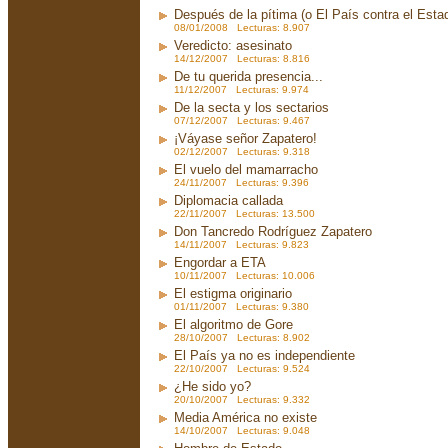
Después de la pítima (o El País contra el Est
08/01/2008 Lecturas: 8.907
Veredicto: asesinato
14/12/2007 Lecturas: 8.816
De tu querida presencia...
11/12/2007 Lecturas: 9.974
De la secta y los sectarios
07/12/2007 Lecturas: 9.467
¡Váyase señor Zapatero!
02/12/2007 Lecturas: 9.318
El vuelo del mamarracho
24/11/2007 Lecturas: 9.396
Diplomacia callada
22/11/2007 Lecturas: 13.500
Don Tancredo Rodríguez Zapatero
14/11/2007 Lecturas: 9.823
Engordar a ETA
10/11/2007 Lecturas: 10.006
El estigma originario
01/11/2007 Lecturas: 9.380
El algoritmo de Gore
28/10/2007 Lecturas: 8.902
El País ya no es independiente
22/10/2007 Lecturas: 9.524
¿He sido yo?
20/10/2007 Lecturas: 9.332
Media América no existe
14/10/2007 Lecturas: 9.048