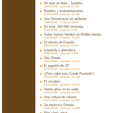
De bote en bote... botellón
22/03/2006 Lecturas: 10.361
Botellón y embotellamiento
22/03/2006 Lecturas: 10.139
Una Democracia sin atributos
19/03/2006 Lecturas: 9.844
En total, 360.000 viviendas
05/03/2006 Lecturas: 9.707
Todos fuimos heridos en Rodilla Herida
03/03/2006 Lecturas: 15.228
El talento de España
28/02/2006 Lecturas: 9.564
Izquierda y gramática
25/02/2006 Lecturas: 9.632
Abu Ghraib
23/02/2006 Lecturas: 10.016
El papelón de ZP
11/02/2006 Lecturas: 10.522
¿Pero sabe esto Conde Pumpido?
08/02/2006 Lecturas: 10.239
El cocalero
05/02/2006 Lecturas: 10.826
Veinte años no es nada
02/02/2006 Lecturas: 10.553
Una cultura de colores
18/01/2006 Lecturas: 13.692
Se equivoca Girauta
14/01/2006 Lecturas: 11.406
Más claro, agua