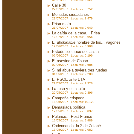
Calle 30
27/07/2007 Lecturas: 8.752
Menudos ciudadanos
21/07/2007 Lecturas: 8.479
Prisa mata
21/07/2007 Lecturas: 9.040
La caída de la casa... Prisa
12/07/2007 Lecturas: 8.956
El
abobinable
hombre de los... vagones
17/06/2007 Lecturas: 8.998
Estado policíaco socialista
06/06/2007 Lecturas: 9.199
El asesino de Couso
02/06/2007 Lecturas: 9.685
Si mi abuela tuviera tres ruedas
31/05/2007 Lecturas: 9.283
El PSOE ante ETA
22/05/2007 Lecturas: 9.326
La rosa y el insulto
22/05/2007 Lecturas: 9.396
Campaña crispada
18/05/2007 Lecturas: 10.129
Demasiada política
17/05/2007 Lecturas: 8.837
Polanco... Post-Franco
16/05/2007 Lecturas: 9.989
Cadeneando: la 2 de Zetapé
13/05/2007 Lecturas: 9.082