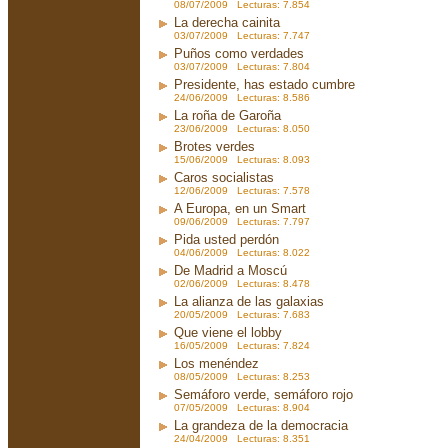
08/07/2009 Lecturas: 7.854
La derecha cainita
03/07/2009 Lecturas: 7.747
Puños como verdades
03/07/2009 Lecturas: 7.804
Presidente, has estado cumbre
24/06/2009 Lecturas: 8.586
La roña de Garoña
23/06/2009 Lecturas: 8.050
Brotes verdes
15/06/2009 Lecturas: 8.093
Caros socialistas
12/06/2009 Lecturas: 7.578
A Europa, en un Smart
09/06/2009 Lecturas: 7.797
Pida usted perdón
04/06/2009 Lecturas: 8.022
De Madrid a Moscú
02/06/2009 Lecturas: 8.478
La alianza de las galaxias
20/05/2009 Lecturas: 7.683
Que viene el lobby
16/05/2009 Lecturas: 7.824
Los menéndez
08/05/2009 Lecturas: 8.253
Semáforo verde, semáforo rojo
07/05/2009 Lecturas: 8.904
La grandeza de la democracia
24/04/2009 Lecturas: 8.351