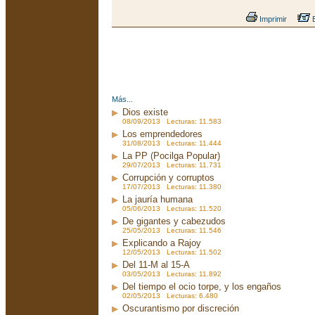
Imprimir
E
Más...
Dios existe
08/09/2013 Lecturas: 11.583
Los emprendedores
31/08/2013 Lecturas: 11.444
La PP (Pocilga Popular)
29/07/2013 Lecturas: 11.731
Corrupción y corruptos
17/07/2013 Lecturas: 11.380
La jauría humana
05/06/2013 Lecturas: 11.520
De gigantes y cabezudos
25/05/2013 Lecturas: 11.546
Explicando a Rajoy
12/05/2013 Lecturas: 11.502
Del 11-M al 15-A
03/05/2013 Lecturas: 11.892
Del tiempo el ocio torpe, y los engaños
02/05/2013 Lecturas: 6.480
Oscurantismo por discreción