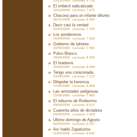
25/10/2009 Lecturas: 8.724
El imbécil radicalizado
16/10/2009 Lecturas: 7.875
Chacona para un infante difunto
09/10/2009 Lecturas: 8.390
Decir casi la verdad
03/10/2009 Lecturas: 7.705
Los ponderosos
30/09/2009 Lecturas: 7.542
Gobierno de tahúres
29/09/2009 Lecturas: 7.590
Polvo Blanco
28/09/2009 Lecturas: 8.293
El tiraduros
26/09/2009 Lecturas: 9.499
Tengo una corazonada
23/09/2009 Lecturas: 7.572
Dilapidar la herencia
17/09/2009 Lecturas: 8.889
Las amistades peligrosas
15/09/2009 Lecturas: 7.800
El rebuzno de Rodiezmo
09/09/2009 Lecturas: 8.015
Cuarenta años de dictadura
05/09/2009 Lecturas: 7.929
Ultimo domingo de Agosto
04/09/2009 Lecturas: 8.107
Así habló Zapatustra
31/08/2009 Lecturas: 8.042