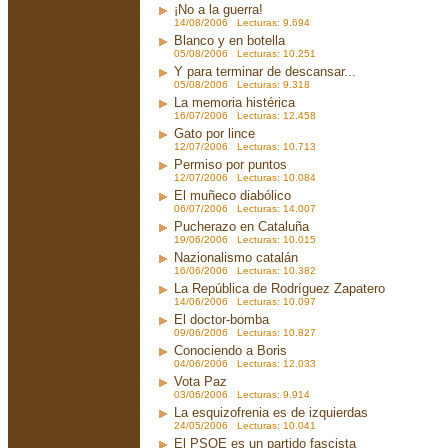
¡No a la guerra!
14/08/2006 Lecturas: 9.694
Blanco y en botella
05/08/2006 Lecturas: 10.251
Y para terminar de descansar...
05/08/2006 Lecturas: 9.318
La memoria histérica
16/07/2006 Lecturas: 12.458
Gato por lince
12/07/2006 Lecturas: 10.713
Permiso por puntos
12/07/2006 Lecturas: 10.084
El muñeco diabólico
06/07/2006 Lecturas: 14.007
Pucherazo en Cataluña
19/06/2006 Lecturas: 10.015
Nazionalismo catalán
16/06/2006 Lecturas: 10.382
La República de Rodríguez Zapatero
14/06/2006 Lecturas: 10.097
El doctor-bomba
09/06/2006 Lecturas: 10.827
Conociendo a Boris
04/06/2006 Lecturas: 12.033
Vota Paz
03/06/2006 Lecturas: 9.914
La esquizofrenia es de izquierdas
24/05/2006 Lecturas: 10.041
El PSOE es un partido fascista