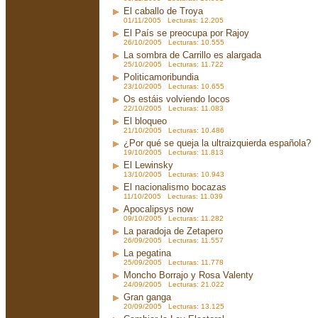
El caballo de Troya
01/11/2005 Lecturas: 12.205
El País se preocupa por Rajoy
26/10/2005 Lecturas: 10.555
La sombra de Carrillo es alargada
25/10/2005 Lecturas: 11.722
Politicamoribundia
23/10/2005 Lecturas: 10.655
Os estáis volviendo locos
22/10/2005 Lecturas: 11.083
El bloqueo
21/10/2005 Lecturas: 10.486
¿Por qué se queja la ultraizquierda española?
19/10/2005 Lecturas: 11.813
El Lewinsky
13/10/2005 Lecturas: 10.943
El nacionalismo bocazas
11/10/2005 Lecturas: 11.039
Apocalipsys now
09/10/2005 Lecturas: 11.282
La paradoja de Zetapero
26/09/2005 Lecturas: 11.557
La pegatina
25/09/2005 Lecturas: 11.778
Moncho Borrajo y Rosa Valenty
24/09/2005 Lecturas: 21.022
Gran ganga
20/09/2005 Lecturas: 13.125