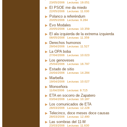
23/05/2006 Lecturas: 19.051
El PSOE me da miedo
22/05/2006 Lecturas: 11.030
Polanco a referéndum
20/05/2006 Lecturas: 9.284
Evo Modales
20/05/2006 Lecturas: 10.359
El ala izquierda de la extrema izquierda
08/05/2006 Lecturas: 11.359
Derechos humonos
29/04/2006 Lecturas: 11.527
La OPA boba
27/04/2006 Lecturas: 10.023
Los genoveses
25/04/2006 Lecturas: 16.797
Estado de sitio
24/04/2006 Lecturas: 14.284
Marbella
19/04/2006 Lecturas: 10.027
Monseñora
11/04/2006 Lecturas: 9.715
ETA en socorro de Zapatero
03/04/2006 Lecturas: 10.187
Los comunicados de ETA
28/03/2006 Lecturas: 12.228
Telecinco, doce meses doce causas
28/03/2006 Lecturas: 12.490
Las sombras del 11-M
23/03/2006 Lecturas: 11.630