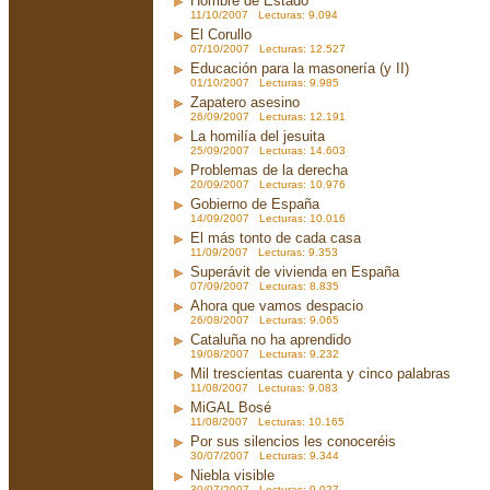
Hombre de Estado
11/10/2007 Lecturas: 9.094
El Corullo
07/10/2007 Lecturas: 12.527
Educación para la masonería (y II)
01/10/2007 Lecturas: 9.985
Zapatero asesino
26/09/2007 Lecturas: 12.191
La homilía del jesuita
25/09/2007 Lecturas: 14.603
Problemas de la derecha
20/09/2007 Lecturas: 10.976
Gobierno de España
14/09/2007 Lecturas: 10.016
El más tonto de cada casa
11/09/2007 Lecturas: 9.353
Superávit de vivienda en España
07/09/2007 Lecturas: 8.835
Ahora que vamos despacio
26/08/2007 Lecturas: 9.065
Cataluña no ha aprendido
19/08/2007 Lecturas: 9.232
Mil trescientas cuarenta y cinco palabras
11/08/2007 Lecturas: 9.083
MiGAL Bosé
11/08/2007 Lecturas: 10.165
Por sus silencios les conoceréis
30/07/2007 Lecturas: 9.344
Niebla visible
30/07/2007 Lecturas: 9.027