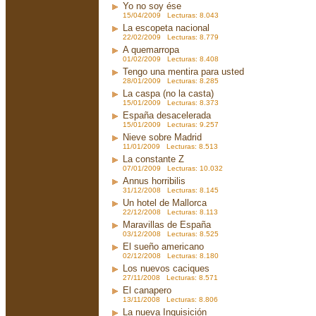
Yo no soy ése
15/04/2009 Lecturas: 8.043
La escopeta nacional
22/02/2009 Lecturas: 8.779
A quemarropa
01/02/2009 Lecturas: 8.408
Tengo una mentira para usted
28/01/2009 Lecturas: 8.285
La caspa (no la casta)
15/01/2009 Lecturas: 8.373
España desacelerada
15/01/2009 Lecturas: 9.257
Nieve sobre Madrid
11/01/2009 Lecturas: 8.513
La constante Z
07/01/2009 Lecturas: 10.032
Annus horribilis
31/12/2008 Lecturas: 8.145
Un hotel de Mallorca
22/12/2008 Lecturas: 8.113
Maravillas de España
03/12/2008 Lecturas: 8.525
El sueño americano
02/12/2008 Lecturas: 8.180
Los nuevos caciques
27/11/2008 Lecturas: 8.571
El canapero
13/11/2008 Lecturas: 8.806
La nueva Inquisición