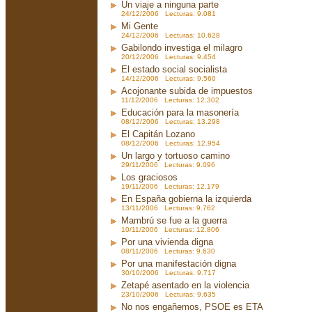
Un viaje a ninguna parte
24/12/2006 Lecturas: 9.081
Mi Gente
24/12/2006 Lecturas: 10.628
Gabilondo investiga el milagro
20/12/2006 Lecturas: 9.454
El estado social socialista
14/12/2006 Lecturas: 9.560
Acojonante subida de impuestos
11/12/2006 Lecturas: 12.302
Educación para la masonería
08/12/2006 Lecturas: 13.298
El Capitán Lozano
08/12/2006 Lecturas: 12.954
Un largo y tortuoso camino
29/11/2006 Lecturas: 9.096
Los graciosos
19/11/2006 Lecturas: 12.179
En España gobierna la izquierda
13/11/2006 Lecturas: 9.762
Mambrú se fue a la guerra
10/11/2006 Lecturas: 12.806
Por una vivienda digna
08/11/2006 Lecturas: 9.630
Por una manifestación digna
30/10/2006 Lecturas: 9.717
Zetapé asentado en la violencia
23/10/2006 Lecturas: 9.635
No nos engañemos, PSOE es ETA