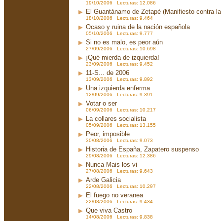
19/10/2006 Lecturas: 12.086
El Guantánamo de Zetapé (Manifiesto contra la 
18/10/2006 Lecturas: 9.464
Ocaso y ruina de la nación española
05/10/2006 Lecturas: 9.777
Si no es malo, es peor aún
27/09/2006 Lecturas: 10.698
¡Qué mierda de izquierda!
23/09/2006 Lecturas: 9.452
11-S... de 2006
13/09/2006 Lecturas: 9.892
Una izquierda enferma
12/09/2006 Lecturas: 9.391
Votar o ser
06/09/2006 Lecturas: 10.217
La collares socialista
05/09/2006 Lecturas: 13.155
Peor, imposible
30/08/2006 Lecturas: 9.073
Historia de España, Zapatero suspenso
29/08/2006 Lecturas: 12.386
Nunca Mais los vi
27/08/2006 Lecturas: 9.643
Arde Galicia
22/08/2006 Lecturas: 10.297
El fuego no veranea
22/08/2006 Lecturas: 9.434
Que viva Castro
14/08/2006 Lecturas: 9.838