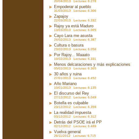
20/04/2013 Lecturas: 6.278
Empoderar al pueblo
31/03/2013 Lecturas: 6.306
Zapajoy
22/03/2013 Lecturas: 6.332
Rajoy ya está Maduro
13/03/2013 Lecturas: 6.005
Cayo Lara me asusta
24/02/2013 Lecturas: 6.387
Cultura o basura
23/02/2013 Lecturas: 6.058
Por Rajoy... Maaato
10/02/2013 Lecturas: 6.331
Menos delcaraciones y más explicaciones
05/02/2013 Lecturas: 6.305
30 años y ruina
27/01/2013 Lecturas: 6.452
Año Mariano
10/01/2013 Lecturas: 6.135
El discurso del Rey
27/12/2012 Lecturas: 6.049
Botella es culpable
23/12/2012 Lecturas: 6.359
La realidad impuesta
03/12/2012 Lecturas: 6.312
Detrás del PSOE irá el PP
02/12/2012 Lecturas: 6.489
Vuelva general
26/11/2012 Lecturas: 6.715