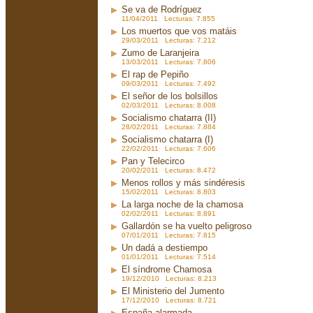
Se va de Rodríguez
11/04/2011 Lecturas: 7.855
Los muertos que vos matáis
29/03/2011 Lecturas: 7.212
Zumo de Laranjeira
13/03/2011 Lecturas: 7.806
El rap de Pepiño
09/03/2011 Lecturas: 7.492
El señor de los bolsillos
02/03/2011 Lecturas: 8.008
Socialismo chatarra (II)
28/02/2011 Lecturas: 7.884
Socialismo chatarra (I)
22/02/2011 Lecturas: 7.606
Pan y Telecirco
20/02/2011 Lecturas: 8.472
Menos rollos y más sindéresis
15/02/2011 Lecturas: 8.803
La larga noche de la chamosa
02/02/2011 Lecturas: 8.891
Gallardón se ha vuelto peligroso
07/01/2011 Lecturas: 7.815
Un dadá a destiempo
01/01/2011 Lecturas: 7.514
El síndrome Chamosa
19/12/2010 Lecturas: 8.213
El Ministerio del Jumento
17/12/2010 Lecturas: 8.721
España alarmada