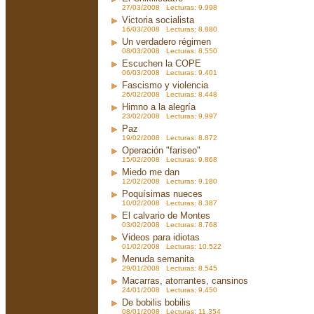
27/03/2008 Lecturas: 9.998
Victoria socialista
16/03/2008 Lecturas: 8.880
Un verdadero régimen
08/03/2008 Lecturas: 8.550
Escuchen la COPE
06/03/2008 Lecturas: 9.401
Fascismo y violencia
26/02/2008 Lecturas: 8.448
Himno a la alegría
23/02/2008 Lecturas: 9.997
Paz
19/02/2008 Lecturas: 8.872
Operación "fariseo"
15/02/2008 Lecturas: 9.868
Miedo me dan
12/02/2008 Lecturas: 9.180
Poquísimas nueces
10/02/2008 Lecturas: 8.387
El calvario de Montes
03/02/2008 Lecturas: 8.768
Videos para idiotas
01/02/2008 Lecturas: 10.522
Menuda semanita
29/01/2008 Lecturas: 8.545
Macarras, atorrantes, cansinos
24/01/2008 Lecturas: 9.450
De bobilis bobilis
08/01/2008 Lecturas: 11.354