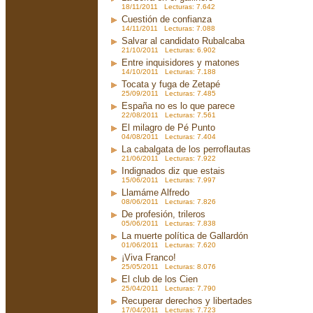
18/11/2011 Lecturas: 7.642
Cuestión de confianza
14/11/2011 Lecturas: 7.088
Salvar al candidato Rubalcaba
21/10/2011 Lecturas: 6.902
Entre inquisidores y matones
14/10/2011 Lecturas: 7.188
Tocata y fuga de Zetapé
25/09/2011 Lecturas: 7.485
España no es lo que parece
22/08/2011 Lecturas: 7.561
El milagro de Pé Punto
04/08/2011 Lecturas: 7.404
La cabalgata de los perroflautas
21/06/2011 Lecturas: 7.922
Indignados diz que estais
15/06/2011 Lecturas: 7.997
Llamáme Alfredo
08/06/2011 Lecturas: 7.826
De profesión, trileros
05/06/2011 Lecturas: 7.838
La muerte política de Gallardón
01/06/2011 Lecturas: 7.620
¡Viva Franco!
25/05/2011 Lecturas: 8.076
El club de los Cien
25/04/2011 Lecturas: 7.790
Recuperar derechos y libertades
17/04/2011 Lecturas: 7.723