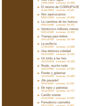
12/01/2006 Lecturas: 10.860
El retorno de CORRUPSOE
11/01/2006 Lecturas: 12.041
Nos equivocamos
09/01/2006 Lecturas: 10.998
La carretera de los huesos
05/01/2006 Lecturas: 25.207
Veinticinco millones menos
03/01/2006 Lecturas: 10.920
Trampa para bobos
29/12/2005 Lecturas: 19.768
La profecía
27/12/2005 Lecturas: 12.898
Una dolorosa soledad
24/12/2005 Lecturas: 11.100
Un tonto a las tres
19/12/2005 Lecturas: 18.336
Ruido, mucho ruido
18/12/2005 Lecturas: 10.586
Perder y gobernar
13/12/2005 Lecturas: 10.480
¡No pasarán!
30/11/2005 Lecturas: 11.432
De rojos y patriotas
30/11/2005 Lecturas: 10.772
Carrillo miente
12/11/2005 Lecturas: 13.506
Periodismo carmelita
05/11/2005 Lecturas: 10.901