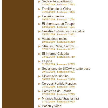
Sedicente académico
24/08/2009 Lecturas: 7.873
Farolillos de la China
21/08/2009 Lecturas: 7.836
Engaño masivo
19/08/2009 Lecturas: 7.794
El decretazo de Zetapé
18/08/2009 Lecturas: 7.421
Nuestra Cultura por los suelos
15/08/2009 Lecturas: 7.882
Vacaciones reales
10/08/2009 Lecturas: 8.218
Strauss, Perle, Camps....
07/08/2009 Lecturas: 8.452
El Informe Calzada
03/08/2009 Lecturas: 8.759
La piba
01/08/2009 Lecturas: 8.715
Socialismo de SICAV y tente tieso
30/07/2009 Lecturas: 8.631
Diplomacia sin tino
30/07/2009 Lecturas: 7.888
Cerco al Partido Popular
24/07/2009 Lecturas: 7.546
Carnicería de Estado
22/07/2009 Lecturas: 7.795
Mirando hacia atrás sin ira
17/07/2009 Lecturas: 8.033
Pasen y vean