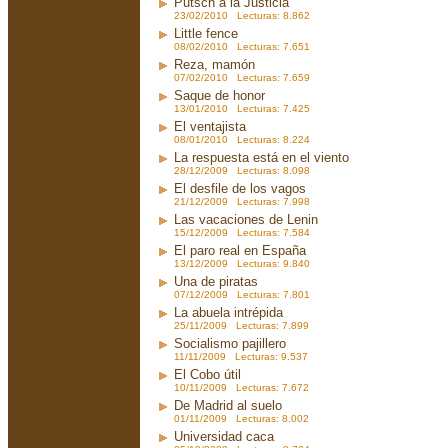
Putsch a la Justicia
23/02/2010 Lecturas: 8.862
Little fence
08/02/2010 Lecturas: 7.651
Reza, mamón
07/02/2010 Lecturas: 7.659
Saque de honor
13/01/2010 Lecturas: 7.425
El ventajista
08/01/2010 Lecturas: 8.224
La respuesta está en el viento
28/12/2009 Lecturas: 8.098
El desfile de los vagos
21/12/2009 Lecturas: 7.998
Las vacaciones de Lenin
15/12/2009 Lecturas: 7.584
El paro real en España
13/12/2009 Lecturas: 9.840
Una de piratas
07/12/2009 Lecturas: 7.801
La abuela intrépida
25/11/2009 Lecturas: 7.899
Socialismo pajillero
11/11/2009 Lecturas: 9.537
El Cobo útil
10/11/2009 Lecturas: 7.672
De Madrid al suelo
01/11/2009 Lecturas: 8.002
Universidad caca