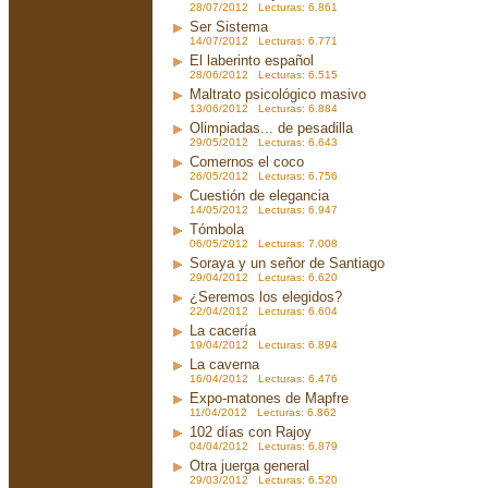
28/07/2012 Lecturas: 6.861
Ser Sistema
14/07/2012 Lecturas: 6.771
El laberinto español
28/06/2012 Lecturas: 6.515
Maltrato psicológico masivo
13/06/2012 Lecturas: 6.884
Olimpiadas... de pesadilla
29/05/2012 Lecturas: 6.643
Comernos el coco
26/05/2012 Lecturas: 6.756
Cuestión de elegancia
14/05/2012 Lecturas: 6.947
Tómbola
06/05/2012 Lecturas: 7.008
Soraya y un señor de Santiago
29/04/2012 Lecturas: 6.620
¿Seremos los elegidos?
22/04/2012 Lecturas: 6.604
La cacería
19/04/2012 Lecturas: 6.894
La caverna
16/04/2012 Lecturas: 6.476
Expo-matones de Mapfre
11/04/2012 Lecturas: 6.862
102 días con Rajoy
04/04/2012 Lecturas: 6.879
Otra juerga general
29/03/2012 Lecturas: 6.520