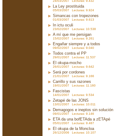
24/03/2007 Lecturas: 9.432
La Ley prostituida
05/03/2007 Lecturas: 9.924
Simancas con tropezones
01/03/2007 Lecturas: 9.613
In ictu oculi
23/02/2007 Lecturas: 10.538
A mí que me persigan
15/02/2007 Lecturas: 9.261
Engañar siempre y a todos
09/02/2007 Lecturas: 9.040
Todos contra el PP
29/01/2007 Lecturas: 11.537
El okupa-mocho
26/01/2007 Lecturas: 9.642
Será por cordones
21/01/2007 Lecturas: 9.166
Carrillo y sus razones
19/01/2007 Lecturas: 11.160
Fascistas
14/01/2007 Lecturas: 9.534
Zetapé de las JONS
13/01/2007 Lecturas: 10.011
Demagogos e ineptos sin solución
09/01/2007 Lecturas: 9.146
ETA da una bofETAda a zETApé
05/01/2007 Lecturas: 9.487
El okupa de la Moncloa
26/12/2006 Lecturas: 10.107