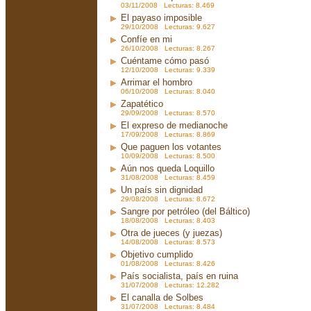
03/11/2008 Lecturas: 8.469
El payaso imposible
29/10/2008 Lecturas: 9.627
Confíe en mi
26/10/2008 Lecturas: 8.267
Cuéntame cómo pasó
12/10/2008 Lecturas: 9.339
Arrimar el hombro
06/10/2008 Lecturas: 8.040
Zapatético
29/09/2008 Lecturas: 8.570
El expreso de medianoche
17/09/2008 Lecturas: 8.869
Que paguen los votantes
10/09/2008 Lecturas: 8.500
Aún nos queda Loquillo
31/08/2008 Lecturas: 8.459
Un país sin dignidad
29/08/2008 Lecturas: 8.672
Sangre por petróleo (del Báltico)
18/08/2008 Lecturas: 8.403
Otra de jueces (y juezas)
14/08/2008 Lecturas: 8.573
Objetivo cumplido
01/08/2008 Lecturas: 8.426
País socialista, país en ruina
31/07/2008 Lecturas: 12.282
El canalla de Solbes
31/07/2008 Lecturas: 8.484