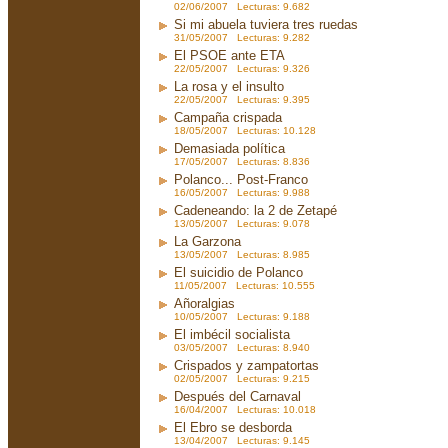
02/06/2007 Lecturas: 9.682
Si mi abuela tuviera tres ruedas
31/05/2007 Lecturas: 9.282
El PSOE ante ETA
22/05/2007 Lecturas: 9.326
La rosa y el insulto
22/05/2007 Lecturas: 9.395
Campaña crispada
18/05/2007 Lecturas: 10.128
Demasiada política
17/05/2007 Lecturas: 8.836
Polanco... Post-Franco
16/05/2007 Lecturas: 9.988
Cadeneando: la 2 de Zetapé
13/05/2007 Lecturas: 9.078
La Garzona
13/05/2007 Lecturas: 8.985
El suicidio de Polanco
11/05/2007 Lecturas: 10.555
Añoralgias
10/05/2007 Lecturas: 9.188
El imbécil socialista
03/05/2007 Lecturas: 8.940
Crispados y zampatortas
02/05/2007 Lecturas: 9.215
Después del Carnaval
16/04/2007 Lecturas: 10.018
El Ebro se desborda
13/04/2007 Lecturas: 9.145