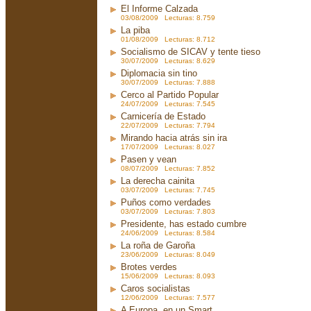
El Informe Calzada
03/08/2009 Lecturas: 8.759
La piba
01/08/2009 Lecturas: 8.712
Socialismo de SICAV y tente tieso
30/07/2009 Lecturas: 8.629
Diplomacia sin tino
30/07/2009 Lecturas: 7.888
Cerco al Partido Popular
24/07/2009 Lecturas: 7.545
Carnicería de Estado
22/07/2009 Lecturas: 7.794
Mirando hacia atrás sin ira
17/07/2009 Lecturas: 8.027
Pasen y vean
08/07/2009 Lecturas: 7.852
La derecha cainita
03/07/2009 Lecturas: 7.745
Puños como verdades
03/07/2009 Lecturas: 7.803
Presidente, has estado cumbre
24/06/2009 Lecturas: 8.584
La roña de Garoña
23/06/2009 Lecturas: 8.049
Brotes verdes
15/06/2009 Lecturas: 8.093
Caros socialistas
12/06/2009 Lecturas: 7.577
A Europa, en un Smart