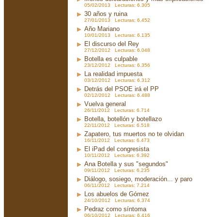
05/02/2013 Lecturas: 6.305
30 años y ruina
27/01/2013 Lecturas: 6.452
Año Mariano
10/01/2013 Lecturas: 6.135
El discurso del Rey
27/12/2012 Lecturas: 6.048
Botella es culpable
23/12/2012 Lecturas: 6.356
La realidad impuesta
03/12/2012 Lecturas: 6.312
Detrás del PSOE irá el PP
02/12/2012 Lecturas: 6.488
Vuelva general
26/11/2012 Lecturas: 6.714
Botella, botellón y botellazo
22/11/2012 Lecturas: 6.518
Zapatero, tus muertos no te olvidan
16/11/2012 Lecturas: 6.473
El iPad del congresista
10/11/2012 Lecturas: 6.392
Ana Botella y sus "segundos"
09/11/2012 Lecturas: 6.235
Diálogo, sosiego, moderación... y paro
06/11/2012 Lecturas: 7.214
Los abuelos de Gómez
24/10/2012 Lecturas: 6.374
Pedraz como síntoma
06/10/2012 Lecturas: 6.416