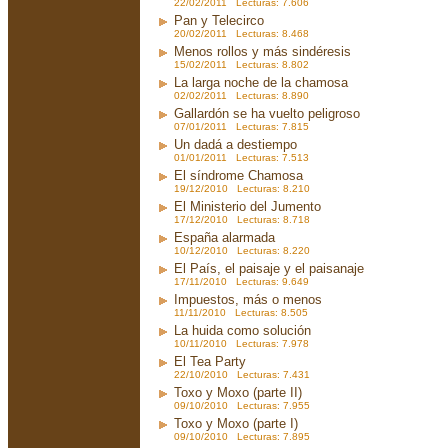
22/02/2011 Lecturas: 7.606
Pan y Telecirco
20/02/2011 Lecturas: 8.468
Menos rollos y más sindéresis
15/02/2011 Lecturas: 8.802
La larga noche de la chamosa
02/02/2011 Lecturas: 8.890
Gallardón se ha vuelto peligroso
07/01/2011 Lecturas: 7.815
Un dadá a destiempo
01/01/2011 Lecturas: 7.513
El síndrome Chamosa
19/12/2010 Lecturas: 8.210
El Ministerio del Jumento
17/12/2010 Lecturas: 8.718
España alarmada
10/12/2010 Lecturas: 8.220
El País, el paisaje y el paisanaje
17/11/2010 Lecturas: 9.649
Impuestos, más o menos
11/11/2010 Lecturas: 8.505
La huida como solución
10/11/2010 Lecturas: 7.978
El Tea Party
22/10/2010 Lecturas: 7.431
Toxo y Moxo (parte II)
09/10/2010 Lecturas: 7.955
Toxo y Moxo (parte I)
09/10/2010 Lecturas: 7.895