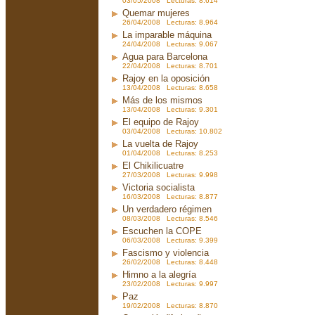
03/05/2008 Lecturas: 8.614
Quemar mujeres
26/04/2008 Lecturas: 8.964
La imparable máquina
24/04/2008 Lecturas: 9.067
Agua para Barcelona
22/04/2008 Lecturas: 8.701
Rajoy en la oposición
13/04/2008 Lecturas: 8.658
Más de los mismos
13/04/2008 Lecturas: 9.301
El equipo de Rajoy
03/04/2008 Lecturas: 10.802
La vuelta de Rajoy
01/04/2008 Lecturas: 8.253
El Chikilicuatre
27/03/2008 Lecturas: 9.998
Victoria socialista
16/03/2008 Lecturas: 8.877
Un verdadero régimen
08/03/2008 Lecturas: 8.546
Escuchen la COPE
06/03/2008 Lecturas: 9.399
Fascismo y violencia
26/02/2008 Lecturas: 8.448
Himno a la alegría
23/02/2008 Lecturas: 9.997
Paz
19/02/2008 Lecturas: 8.870