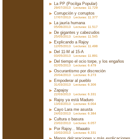
La PP (Pocilga Popular)
29/07/2013 Lecturas: 11.729
Corrupción y corruptos
17/07/2013 Lecturas: 11.377
La jauría humana
05/06/2013 Lecturas: 11.517
De gigantes y cabezudos
25/05/2013 Lecturas: 11.545
Explicando a Rajoy
12/05/2013 Lecturas: 11.498
Del 11-M al 15-A
03/05/2013 Lecturas: 11.891
Del tiempo el ocio torpe, y los engaños
02/05/2013 Lecturas: 6.479
Oscurantismo por discreción
20/04/2013 Lecturas: 6.273
Empoderar al pueblo
31/03/2013 Lecturas: 6.306
Zapajoy
22/03/2013 Lecturas: 6.331
Rajoy ya está Maduro
13/03/2013 Lecturas: 6.004
Cayo Lara me asusta
24/02/2013 Lecturas: 6.384
Cultura o basura
23/02/2013 Lecturas: 6.057
Por Rajoy... Maaato
10/02/2013 Lecturas: 6.331
Menos delcaraciones y más explicaciones