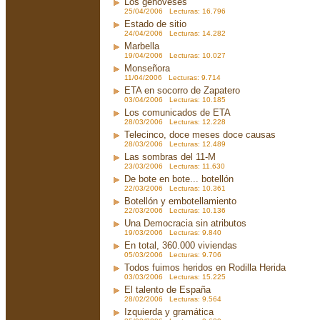
Los genoveses
25/04/2006 Lecturas: 16.796
Estado de sitio
24/04/2006 Lecturas: 14.282
Marbella
19/04/2006 Lecturas: 10.027
Monseñora
11/04/2006 Lecturas: 9.714
ETA en socorro de Zapatero
03/04/2006 Lecturas: 10.185
Los comunicados de ETA
28/03/2006 Lecturas: 12.228
Telecinco, doce meses doce causas
28/03/2006 Lecturas: 12.489
Las sombras del 11-M
23/03/2006 Lecturas: 11.630
De bote en bote... botellón
22/03/2006 Lecturas: 10.361
Botellón y embotellamiento
22/03/2006 Lecturas: 10.136
Una Democracia sin atributos
19/03/2006 Lecturas: 9.840
En total, 360.000 viviendas
05/03/2006 Lecturas: 9.706
Todos fuimos heridos en Rodilla Herida
03/03/2006 Lecturas: 15.225
El talento de España
28/02/2006 Lecturas: 9.564
Izquierda y gramática