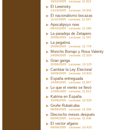
19/10/2005 Lecturas: 11.812
El Lewinsky
13/10/2005 Lecturas: 10.941
El nacionalismo bocazas
11/10/2005 Lecturas: 11.037
Apocalipsys now
09/10/2005 Lecturas: 11.280
La paradoja de Zetapero
26/09/2005 Lecturas: 11.557
La pegatina
25/09/2005 Lecturas: 11.778
Moncho Borrajo y Rosa Valenty
24/09/2005 Lecturas: 21.020
Gran ganga
20/09/2005 Lecturas: 13.125
Cambiar la Ley Electoral
18/09/2005 Lecturas: 13.924
España entreguada
14/09/2005 Lecturas: 11.857
Lo que el viento se llevó
12/09/2005 Lecturas: 11.612
Katrina en España
10/09/2005 Lecturas: 10.525
Gruñe Rubalcaba
09/09/2005 Lecturas: 11.204
Dieciocho meses después
06/09/2005 Lecturas: 11.436
El vector afgano
04/09/2005 Lecturas: 10.415