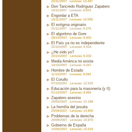
22/11/2007 Lecturas: 13.497
Don Tancredo Rodríguez Zapatero
14/11/2007 Lecturas: 9.823
Engordar a ETA
10/11/2007 Lecturas: 10.006
El estigma originario
01/11/2007 Lecturas: 9.379
El algoritmo de Gore
28/10/2007 Lecturas: 8.902
El País ya no es independiente
22/10/2007 Lecturas: 9.524
¿He sido yo?
20/10/2007 Lecturas: 9.332
Media América no existe
14/10/2007 Lecturas: 9.047
Hombre de Estado
11/10/2007 Lecturas: 9.094
El Corullo
07/10/2007 Lecturas: 12.525
Educación para la masonería (y II)
01/10/2007 Lecturas: 9.984
Zapatero asesino
26/09/2007 Lecturas: 12.188
La homilía del jesuita
25/09/2007 Lecturas: 14.600
Problemas de la derecha
20/09/2007 Lecturas: 10.975
Gobierno de España
14/09/2007 Lecturas: 10.016