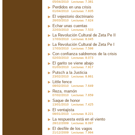
05/04/2010 Lecturas: 7.381
Perdidos en una crisis
01/04/2010 Lecturas: 7.835
El vejestorio doctrinario
26/03/2010 Lecturas: 7.624
Echar unas cuentas
22/03/2010 Lecturas: 7.533
La Revolución Cultural de Zeta Pe II
17/03/2010 Lecturas: 8.045
La Revolución Cultural de Zeta Pe I
17/03/2010 Lecturas: 7.598
Con confianza saldremos de la crisis
02/03/2010 Lecturas: 8.073
El garito se viene abajo
01/03/2010 Lecturas: 7.917
Putsch a la Justicia
23/02/2010 Lecturas: 8.861
Little fence
08/02/2010 Lecturas: 7.649
Reza, mamón
07/02/2010 Lecturas: 7.659
Saque de honor
13/01/2010 Lecturas: 7.425
El ventajista
08/01/2010 Lecturas: 8.221
La respuesta está en el viento
28/12/2009 Lecturas: 8.097
El desfile de los vagos
21/12/2009 Lecturas: 7.994