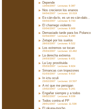
Depende
13/04/2007 Lecturas: 9.387
Nos crecieron los enanos
04/04/2007 Lecturas: 10.019
Es-cán-da-lo, es un es-cán-dalo...
04/04/2007 Lecturas: 9.743
El charnego violento
03/04/2007 Lecturas: 9.669
Demasiado tarde para los Polanco
02/04/2007 Lecturas: 9.290
Zetapé por los suelos
28/03/2007 Lecturas: 9.522
Los extremos se tocan
25/03/2007 Lecturas: 10.492
La derecha extrema
24/03/2007 Lecturas: 9.431
La Ley prostituida
05/03/2007 Lecturas: 9.924
Simancas con tropezones
01/03/2007 Lecturas: 9.610
In ictu oculi
23/02/2007 Lecturas: 10.537
A mí que me persigan
15/02/2007 Lecturas: 9.261
Engañar siempre y a todos
09/02/2007 Lecturas: 9.039
Todos contra el PP
29/01/2007 Lecturas: 11.536
El okupa-mocho