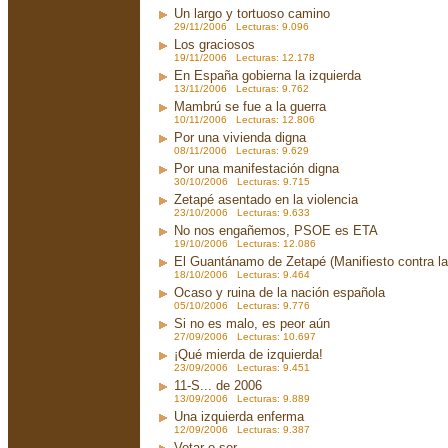
Un largo y tortuoso camino
29/11/2006 Lecturas: 9.096
Los graciosos
19/11/2006 Lecturas: 12.178
En España gobierna la izquierda
13/11/2006 Lecturas: 9.762
Mambrú se fue a la guerra
10/11/2006 Lecturas: 12.806
Por una vivienda digna
08/11/2006 Lecturas: 9.629
Por una manifestación digna
30/10/2006 Lecturas: 9.715
Zetapé asentado en la violencia
23/10/2006 Lecturas: 9.633
No nos engañemos, PSOE es ETA
19/10/2006 Lecturas: 12.086
El Guantánamo de Zetapé (Manifiesto contra la 
18/10/2006 Lecturas: 9.464
Ocaso y ruina de la nación española
05/10/2006 Lecturas: 9.776
Si no es malo, es peor aún
27/09/2006 Lecturas: 10.697
¡Qué mierda de izquierda!
23/09/2006 Lecturas: 9.451
11-S... de 2006
13/09/2006 Lecturas: 9.889
Una izquierda enferma
12/09/2006 Lecturas: 9.387
Votar o ser