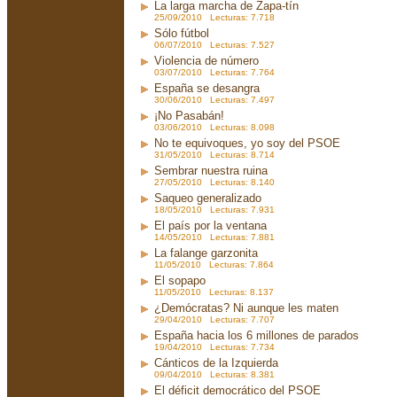
La larga marcha de Zapa-tín
25/09/2010 Lecturas: 7.718
Sólo fútbol
06/07/2010 Lecturas: 7.527
Violencia de número
03/07/2010 Lecturas: 7.764
España se desangra
30/06/2010 Lecturas: 7.497
¡No Pasabán!
03/06/2010 Lecturas: 8.098
No te equivoques, yo soy del PSOE
31/05/2010 Lecturas: 8.714
Sembrar nuestra ruina
27/05/2010 Lecturas: 8.140
Saqueo generalizado
18/05/2010 Lecturas: 7.931
El país por la ventana
14/05/2010 Lecturas: 7.881
La falange garzonita
11/05/2010 Lecturas: 7.864
El sopapo
11/05/2010 Lecturas: 8.137
¿Demócratas? Ni aunque les maten
29/04/2010 Lecturas: 7.707
España hacia los 6 millones de parados
19/04/2010 Lecturas: 7.734
Cánticos de la Izquierda
09/04/2010 Lecturas: 8.381
El déficit democrático del PSOE