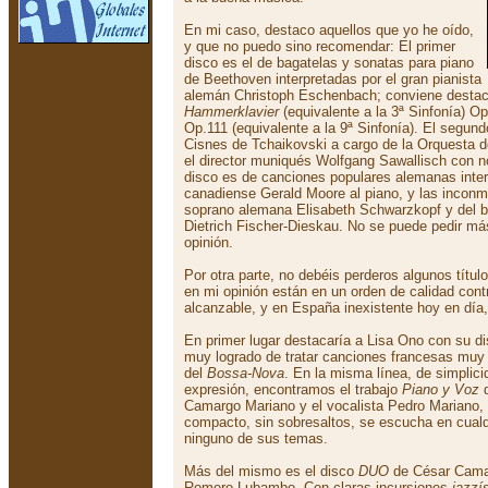
En mi caso, destaco aquellos que yo he oído,
y que no puedo sino recomendar: El primer
disco es el de bagatelas y sonatas para piano
de Beethoven interpretadas por el gran pianista
alemán Christoph Eschenbach; conviene destac
Hammerklavier
(equivalente a la 3ª Sinfonía) O
Op.111 (equivalente a la 9ª Sinfonía). El segund
Cisnes de Tchaikovski a cargo de la Orquesta d
el director muniqués Wolfgang Sawallisch con no
disco es de canciones populares alemanas inter
canadiense Gerald Moore al piano, y las incon
soprano alemana Elisabeth Schwarzkopf y del b
Dietrich Fischer-Dieskau. No se puede pedir má
opinión.
Por otra parte, no debéis perderos algunos títu
en mi opinión están en un orden de calidad cont
alcanzable, y en España inexistente hoy en día,
En primer lugar destacaría a Lisa Ono con su d
muy logrado de tratar canciones francesas muy 
del
Bossa-Nova
. En la misma línea, de simplici
expresión, encontramos el trabajo
Piano y Voz
d
Camargo Mariano y el vocalista Pedro Mariano,
compacto, sin sobresaltos, se escucha en cualq
ninguno de sus temas.
Más del mismo es el disco
DUO
de César Camarg
Romero Lubambo. Con claras incursiones
jazzí