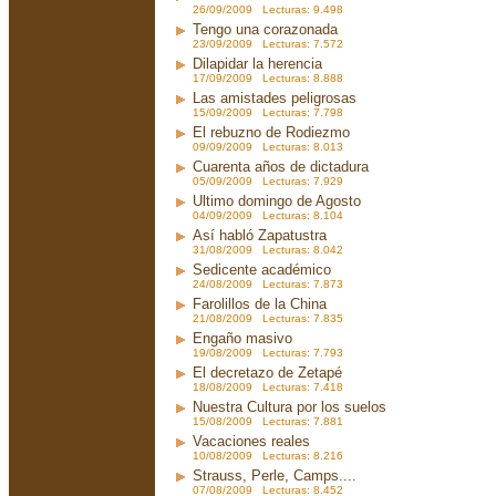
26/09/2009 Lecturas: 9.498
Tengo una corazonada
23/09/2009 Lecturas: 7.572
Dilapidar la herencia
17/09/2009 Lecturas: 8.888
Las amistades peligrosas
15/09/2009 Lecturas: 7.798
El rebuzno de Rodiezmo
09/09/2009 Lecturas: 8.013
Cuarenta años de dictadura
05/09/2009 Lecturas: 7.929
Ultimo domingo de Agosto
04/09/2009 Lecturas: 8.104
Así habló Zapatustra
31/08/2009 Lecturas: 8.042
Sedicente académico
24/08/2009 Lecturas: 7.873
Farolillos de la China
21/08/2009 Lecturas: 7.835
Engaño masivo
19/08/2009 Lecturas: 7.793
El decretazo de Zetapé
18/08/2009 Lecturas: 7.418
Nuestra Cultura por los suelos
15/08/2009 Lecturas: 7.881
Vacaciones reales
10/08/2009 Lecturas: 8.216
Strauss, Perle, Camps....
07/08/2009 Lecturas: 8.452