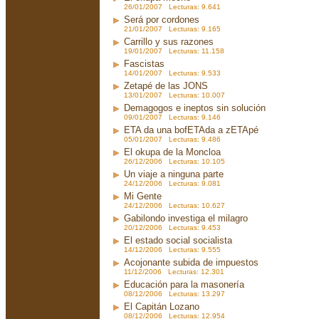
26/01/2007 Lecturas: 9.641
Será por cordones
21/01/2007 Lecturas: 9.165
Carrillo y sus razones
19/01/2007 Lecturas: 11.158
Fascistas
14/01/2007 Lecturas: 9.533
Zetapé de las JONS
13/01/2007 Lecturas: 10.007
Demagogos e ineptos sin solución
09/01/2007 Lecturas: 9.146
ETA da una bofETAda a zETApé
05/01/2007 Lecturas: 9.486
El okupa de la Moncloa
26/12/2006 Lecturas: 10.105
Un viaje a ninguna parte
24/12/2006 Lecturas: 9.081
Mi Gente
24/12/2006 Lecturas: 10.627
Gabilondo investiga el milagro
20/12/2006 Lecturas: 9.453
El estado social socialista
14/12/2006 Lecturas: 9.555
Acojonante subida de impuestos
11/12/2006 Lecturas: 12.301
Educación para la masonería
08/12/2006 Lecturas: 13.297
El Capitán Lozano
08/12/2006 Lecturas: 12.954