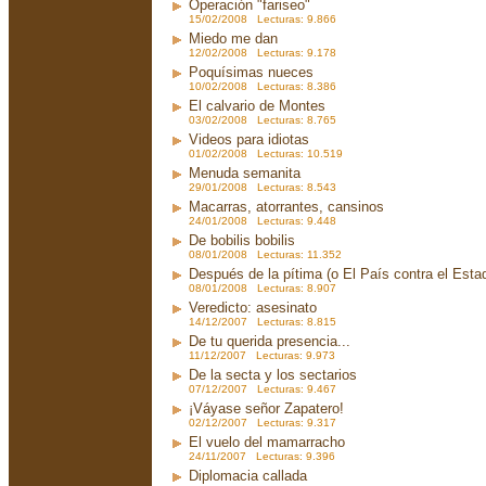
Operación "fariseo"
15/02/2008 Lecturas: 9.866
Miedo me dan
12/02/2008 Lecturas: 9.178
Poquísimas nueces
10/02/2008 Lecturas: 8.386
El calvario de Montes
03/02/2008 Lecturas: 8.765
Videos para idiotas
01/02/2008 Lecturas: 10.519
Menuda semanita
29/01/2008 Lecturas: 8.543
Macarras, atorrantes, cansinos
24/01/2008 Lecturas: 9.448
De bobilis bobilis
08/01/2008 Lecturas: 11.352
Después de la pítima (o El País contra el Est
08/01/2008 Lecturas: 8.907
Veredicto: asesinato
14/12/2007 Lecturas: 8.815
De tu querida presencia...
11/12/2007 Lecturas: 9.973
De la secta y los sectarios
07/12/2007 Lecturas: 9.467
¡Váyase señor Zapatero!
02/12/2007 Lecturas: 9.317
El vuelo del mamarracho
24/11/2007 Lecturas: 9.396
Diplomacia callada