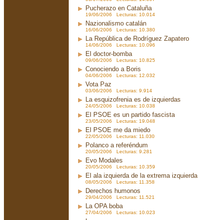
Pucherazo en Cataluña
19/06/2006 Lecturas: 10.014
Nazionalismo catalán
16/06/2006 Lecturas: 10.380
La República de Rodríguez Zapatero
14/06/2006 Lecturas: 10.096
El doctor-bomba
09/06/2006 Lecturas: 10.825
Conociendo a Boris
04/06/2006 Lecturas: 12.032
Vota Paz
03/06/2006 Lecturas: 9.914
La esquizofrenia es de izquierdas
24/05/2006 Lecturas: 10.038
El PSOE es un partido fascista
23/05/2006 Lecturas: 19.048
El PSOE me da miedo
22/05/2006 Lecturas: 11.030
Polanco a referéndum
20/05/2006 Lecturas: 9.281
Evo Modales
20/05/2006 Lecturas: 10.359
El ala izquierda de la extrema izquierda
08/05/2006 Lecturas: 11.358
Derechos humonos
29/04/2006 Lecturas: 11.521
La OPA boba
27/04/2006 Lecturas: 10.023