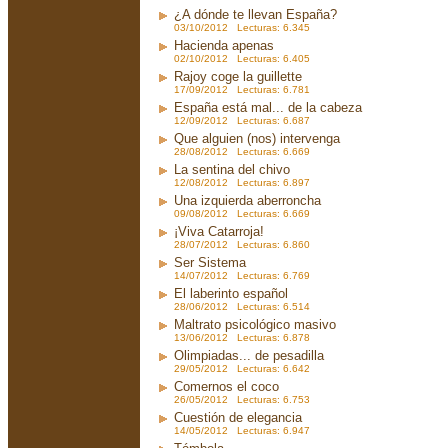
¿A dónde te llevan España?
03/10/2012 Lecturas: 6.345
Hacienda apenas
02/10/2012 Lecturas: 6.405
Rajoy coge la guillette
17/09/2012 Lecturas: 6.781
España está mal... de la cabeza
12/09/2012 Lecturas: 6.687
Que alguien (nos) intervenga
28/08/2012 Lecturas: 6.669
La sentina del chivo
12/08/2012 Lecturas: 6.897
Una izquierda aberroncha
09/08/2012 Lecturas: 6.669
¡Viva Catarroja!
28/07/2012 Lecturas: 6.860
Ser Sistema
14/07/2012 Lecturas: 6.769
El laberinto español
28/06/2012 Lecturas: 6.514
Maltrato psicológico masivo
13/06/2012 Lecturas: 6.878
Olimpiadas... de pesadilla
29/05/2012 Lecturas: 6.642
Comernos el coco
26/05/2012 Lecturas: 6.753
Cuestión de elegancia
14/05/2012 Lecturas: 6.947