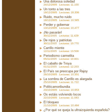
Una dolorosa soledad
24/12/2005 Lecturas: 11.100
Un tonto a las tres
19/12/2005 Lecturas: 18.336
Ruido, mucho ruido
18/12/2005 Lecturas: 10.585
Perder y gobernar
13/12/2005 Lecturas: 10.477
¡No pasarán!
30/11/2005 Lecturas: 11.429
De rojos y patriotas
30/11/2005 Lecturas: 10.770
Carrillo miente
12/11/2005 Lecturas: 13.506
Periodismo carmelita
05/11/2005 Lecturas: 10.901
El caballo de Troya
01/11/2005 Lecturas: 12.203
El País se preocupa por Rajoy
26/10/2005 Lecturas: 10.551
La sombra de Carrillo es alargada
25/10/2005 Lecturas: 11.722
Politicamoribundia
23/10/2005 Lecturas: 10.653
Os estáis volviendo locos
22/10/2005 Lecturas: 11.083
El bloqueo
21/10/2005 Lecturas: 10.484
¿Por qué se queja la ultraizquierda española?