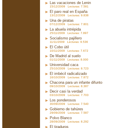
Las vacaciones de Lenin
15/12/2009 Lecturas: 7.581
El paro real en España
13/12/2009 Lecturas: 9.838
Una de piratas
07/12/2009 Lecturas: 7.801
La abuela intrépida
25/11/2009 Lecturas: 7.897
Socialismo pajillero
11/11/2009 Lecturas: 9.536
El Cobo útil
10/11/2009 Lecturas: 7.672
De Madrid al suelo
01/11/2009 Lecturas: 8.000
Universidad caca
25/10/2009 Lecturas: 8.723
El imbécil radicalizado
16/10/2009 Lecturas: 7.872
Chacona para un infante difunto
09/10/2009 Lecturas: 8.387
Decir casi la verdad
03/10/2009 Lecturas: 7.703
Los ponderosos
30/09/2009 Lecturas: 7.540
Gobierno de tahúres
29/09/2009 Lecturas: 7.587
Polvo Blanco
28/09/2009 Lecturas: 8.292
El tiraduros