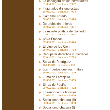
La cabalgata de los perroflautas
21/06/2011 Lecturas: 7.922
Indignados diz que estais
15/06/2011 Lecturas: 7.993
Llamáme Alfredo
08/06/2011 Lecturas: 7.826
De profesión, trileros
05/06/2011 Lecturas: 7.837
La muerte política de Gallardón
01/06/2011 Lecturas: 7.618
¡Viva Franco!
25/05/2011 Lecturas: 8.076
El club de los Cien
25/04/2011 Lecturas: 7.788
Recuperar derechos y libertades
17/04/2011 Lecturas: 7.723
Se va de Rodríguez
11/04/2011 Lecturas: 7.855
Los muertos que vos matáis
29/03/2011 Lecturas: 7.209
Zumo de Laranjeira
13/03/2011 Lecturas: 7.805
El rap de Pepiño
09/03/2011 Lecturas: 7.492
El señor de los bolsillos
02/03/2011 Lecturas: 8.006
Socialismo chatarra (II)
28/02/2011 Lecturas: 7.880
Socialismo chatarra (I)