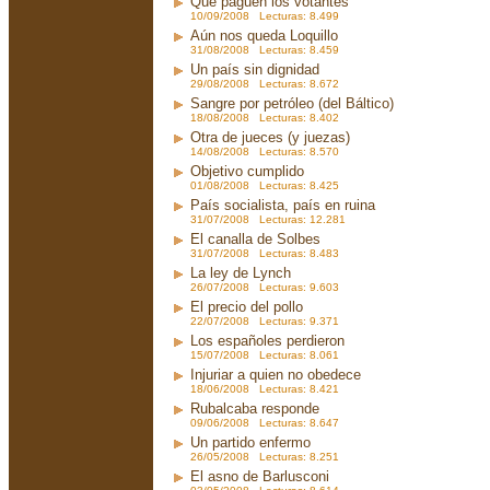
Que paguen los votantes
10/09/2008 Lecturas: 8.499
Aún nos queda Loquillo
31/08/2008 Lecturas: 8.459
Un país sin dignidad
29/08/2008 Lecturas: 8.672
Sangre por petróleo (del Báltico)
18/08/2008 Lecturas: 8.402
Otra de jueces (y juezas)
14/08/2008 Lecturas: 8.570
Objetivo cumplido
01/08/2008 Lecturas: 8.425
País socialista, país en ruina
31/07/2008 Lecturas: 12.281
El canalla de Solbes
31/07/2008 Lecturas: 8.483
La ley de Lynch
26/07/2008 Lecturas: 9.603
El precio del pollo
22/07/2008 Lecturas: 9.371
Los españoles perdieron
15/07/2008 Lecturas: 8.061
Injuriar a quien no obedece
18/06/2008 Lecturas: 8.421
Rubalcaba responde
09/06/2008 Lecturas: 8.647
Un partido enfermo
26/05/2008 Lecturas: 8.251
El asno de Barlusconi