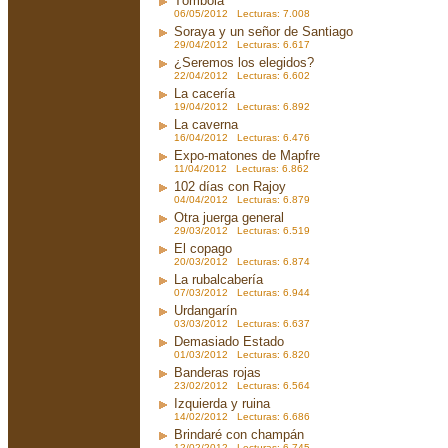
Tómbola
06/05/2012 Lecturas: 7.008
Soraya y un señor de Santiago
29/04/2012 Lecturas: 6.617
¿Seremos los elegidos?
22/04/2012 Lecturas: 6.602
La cacería
19/04/2012 Lecturas: 6.892
La caverna
16/04/2012 Lecturas: 6.476
Expo-matones de Mapfre
11/04/2012 Lecturas: 6.862
102 días con Rajoy
04/04/2012 Lecturas: 6.879
Otra juerga general
29/03/2012 Lecturas: 6.519
El copago
20/03/2012 Lecturas: 6.874
La rubalcabería
07/03/2012 Lecturas: 6.944
Urdangarín
03/03/2012 Lecturas: 6.637
Demasiado Estado
01/03/2012 Lecturas: 6.820
Banderas rojas
23/02/2012 Lecturas: 6.564
Izquierda y ruina
14/02/2012 Lecturas: 6.686
Brindaré con champán
12/02/2012 Lecturas: 6.745