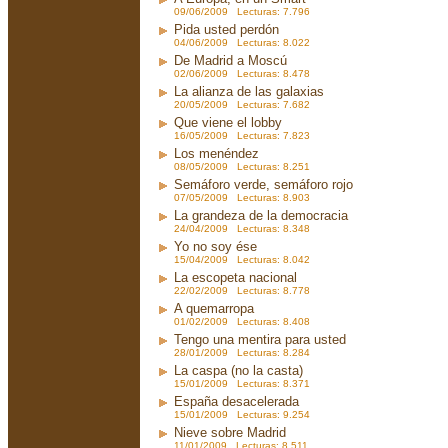
09/06/2009 Lecturas: 7.796
Pida usted perdón
04/06/2009 Lecturas: 8.022
De Madrid a Moscú
02/06/2009 Lecturas: 8.478
La alianza de las galaxias
20/05/2009 Lecturas: 7.682
Que viene el lobby
16/05/2009 Lecturas: 7.823
Los menéndez
08/05/2009 Lecturas: 8.251
Semáforo verde, semáforo rojo
07/05/2009 Lecturas: 8.903
La grandeza de la democracia
24/04/2009 Lecturas: 8.348
Yo no soy ése
15/04/2009 Lecturas: 8.042
La escopeta nacional
22/02/2009 Lecturas: 8.778
A quemarropa
01/02/2009 Lecturas: 8.408
Tengo una mentira para usted
28/01/2009 Lecturas: 8.284
La caspa (no la casta)
15/01/2009 Lecturas: 8.371
España desacelerada
15/01/2009 Lecturas: 9.254
Nieve sobre Madrid
11/01/2009 Lecturas: 8.511