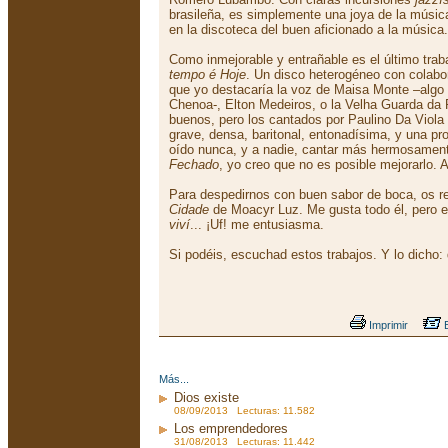
brasileña, es simplemente una joya de la música
en la discoteca del buen aficionado a la música.
Como inmejorable y entrañable es el último trab
tempo é Hoje
. Un disco heterogéneo con colabor
que yo destacaría la voz de Maisa Monte –algo
Chenoa-, Elton Medeiros, o la Velha Guarda da 
buenos, pero los cantados por Paulino Da Viola
grave, densa, baritonal, entonadísima, y una pr
oído nunca, y a nadie, cantar más hermosament
Fechado
, yo creo que no es posible mejorarlo. A
Para despedirnos con buen sabor de boca, os 
Cidade
de Moacyr Luz. Me gusta todo él, pero 
viví
... ¡Uf! me entusiasma.
Si podéis, escuchad estos trabajos. Y lo dicho: 
Imprimir
E
Más...
Dios existe
08/09/2013 Lecturas: 11.582
Los emprendedores
31/08/2013 Lecturas: 11.442