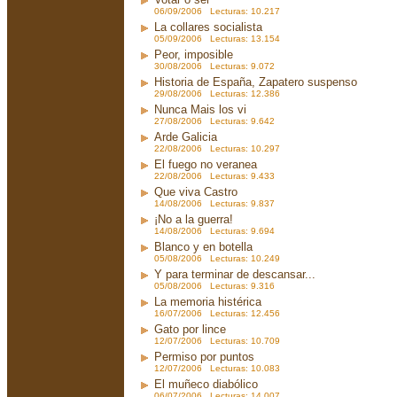
06/09/2006 Lecturas: 10.217
La collares socialista
05/09/2006 Lecturas: 13.154
Peor, imposible
30/08/2006 Lecturas: 9.072
Historia de España, Zapatero suspenso
29/08/2006 Lecturas: 12.386
Nunca Mais los vi
27/08/2006 Lecturas: 9.642
Arde Galicia
22/08/2006 Lecturas: 10.297
El fuego no veranea
22/08/2006 Lecturas: 9.433
Que viva Castro
14/08/2006 Lecturas: 9.837
¡No a la guerra!
14/08/2006 Lecturas: 9.694
Blanco y en botella
05/08/2006 Lecturas: 10.249
Y para terminar de descansar...
05/08/2006 Lecturas: 9.316
La memoria histérica
16/07/2006 Lecturas: 12.456
Gato por lince
12/07/2006 Lecturas: 10.709
Permiso por puntos
12/07/2006 Lecturas: 10.083
El muñeco diabólico
06/07/2006 Lecturas: 14.007