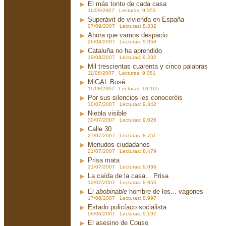
El más tonto de cada casa
11/09/2007 Lecturas: 9.353
Superávit de vivienda en España
07/09/2007 Lecturas: 8.832
Ahora que vamos despacio
26/08/2007 Lecturas: 9.059
Cataluña no ha aprendido
19/08/2007 Lecturas: 9.232
Mil trescientas cuarenta y cinco palabras
11/08/2007 Lecturas: 9.081
MiGAL Bosé
11/08/2007 Lecturas: 10.165
Por sus silencios les conoceréis
30/07/2007 Lecturas: 9.342
Niebla visible
30/07/2007 Lecturas: 9.026
Calle 30
27/07/2007 Lecturas: 8.751
Menudos ciudadanos
21/07/2007 Lecturas: 8.479
Prisa mata
21/07/2007 Lecturas: 9.036
La caída de la casa... Prisa
12/07/2007 Lecturas: 8.955
El
abobinable
hombre de los... vagones
17/06/2007 Lecturas: 8.997
Estado policíaco socialista
06/06/2007 Lecturas: 9.197
El asesino de Couso