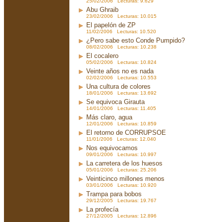
25/02/2006 Lecturas: 9.629
Abu Ghraib
23/02/2006 Lecturas: 10.015
El papelón de ZP
11/02/2006 Lecturas: 10.520
¿Pero sabe esto Conde Pumpido?
08/02/2006 Lecturas: 10.238
El cocalero
05/02/2006 Lecturas: 10.824
Veinte años no es nada
02/02/2006 Lecturas: 10.553
Una cultura de colores
18/01/2006 Lecturas: 13.692
Se equivoca Girauta
14/01/2006 Lecturas: 11.405
Más claro, agua
12/01/2006 Lecturas: 10.859
El retorno de CORRUPSOE
11/01/2006 Lecturas: 12.040
Nos equivocamos
09/01/2006 Lecturas: 10.997
La carretera de los huesos
05/01/2006 Lecturas: 25.206
Veinticinco millones menos
03/01/2006 Lecturas: 10.920
Trampa para bobos
29/12/2005 Lecturas: 19.767
La profecía
27/12/2005 Lecturas: 12.896