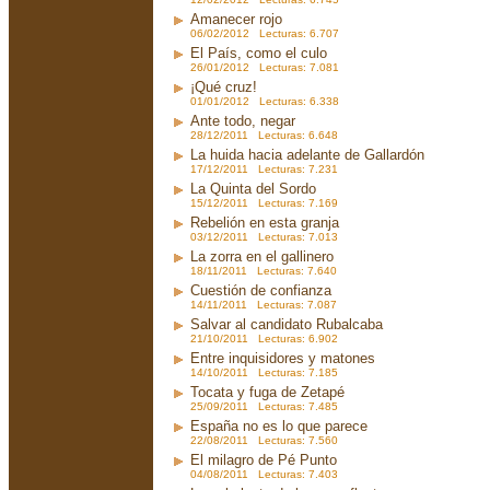
Amanecer rojo
06/02/2012 Lecturas: 6.707
El País, como el culo
26/01/2012 Lecturas: 7.081
¡Qué cruz!
01/01/2012 Lecturas: 6.338
Ante todo, negar
28/12/2011 Lecturas: 6.648
La huida hacia adelante de Gallardón
17/12/2011 Lecturas: 7.231
La Quinta del Sordo
15/12/2011 Lecturas: 7.169
Rebelión en esta granja
03/12/2011 Lecturas: 7.013
La zorra en el gallinero
18/11/2011 Lecturas: 7.640
Cuestión de confianza
14/11/2011 Lecturas: 7.087
Salvar al candidato Rubalcaba
21/10/2011 Lecturas: 6.902
Entre inquisidores y matones
14/10/2011 Lecturas: 7.185
Tocata y fuga de Zetapé
25/09/2011 Lecturas: 7.485
España no es lo que parece
22/08/2011 Lecturas: 7.560
El milagro de Pé Punto
04/08/2011 Lecturas: 7.403