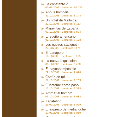
La constante Z
07/01/2009 Lecturas: 10.029
Annus horribilis
31/12/2008 Lecturas: 8.143
Un hotel de Mallorca
22/12/2008 Lecturas: 8.113
Maravillas de España
03/12/2008 Lecturas: 8.524
El sueño americano
02/12/2008 Lecturas: 8.178
Los nuevos caciques
27/11/2008 Lecturas: 8.571
El canapero
13/11/2008 Lecturas: 8.805
La nueva Inquisición
03/11/2008 Lecturas: 8.468
El payaso imposible
29/10/2008 Lecturas: 9.626
Confíe en mi
26/10/2008 Lecturas: 8.265
Cuéntame cómo pasó
12/10/2008 Lecturas: 9.338
Arrimar el hombro
06/10/2008 Lecturas: 8.038
Zapatético
29/09/2008 Lecturas: 8.569
El expreso de medianoche
17/09/2008 Lecturas: 8.869