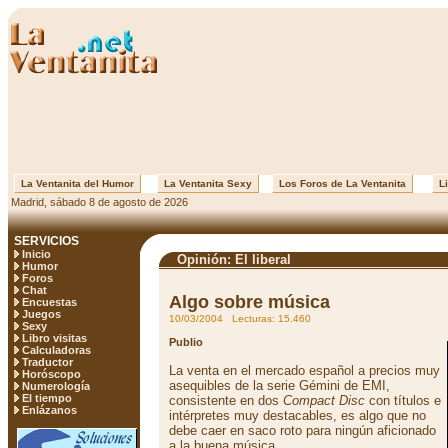
La Ventanita del Humor
La Ventanita Sexy
Los Foros de La Ventanita
Li
Madrid, sábado 8 de agosto de 2026
SERVICIOS
Inicio
Opinión: El liberal
Humor
Foros
Chat
Algo sobre música
Encuestas
Juegos
10/03/2004 Lecturas: 15.460
Sexy
Libro visitas
Publio
Calculadoras
Traductor
La venta en el mercado español a precios muy
Horóscopo
asequibles de la serie Gémini de EMI,
Numerología
El tiempo
consistente en dos
Compact Disc
con títulos e
Enlázanos
intérpretes muy destacables, es algo que no
debe caer en saco roto para ningún aficionado
a la buena música.