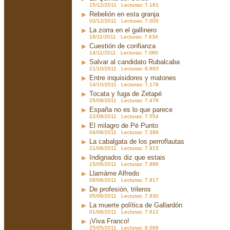
15/12/2011 Lecturas: 7.161
Rebelión en esta granja
03/12/2011 Lecturas: 7.005
La zorra en el gallinero
18/11/2011 Lecturas: 7.634
Cuestión de confianza
14/11/2011 Lecturas: 7.080
Salvar al candidato Rubalcaba
21/10/2011 Lecturas: 6.893
Entre inquisidores y matones
14/10/2011 Lecturas: 7.178
Tocata y fuga de Zetapé
25/09/2011 Lecturas: 7.478
España no es lo que parece
22/08/2011 Lecturas: 7.554
El milagro de Pé Punto
04/08/2011 Lecturas: 7.399
La cabalgata de los perroflautas
21/06/2011 Lecturas: 7.915
Indignados diz que estais
15/06/2011 Lecturas: 7.986
Llamáme Alfredo
08/06/2011 Lecturas: 7.817
De profesión, trileros
05/06/2011 Lecturas: 7.830
La muerte política de Gallardón
01/06/2011 Lecturas: 7.612
¡Viva Franco!
25/05/2011 Lecturas: 8.068