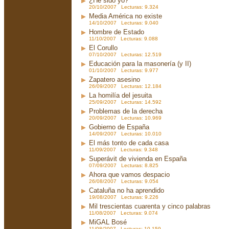
¿He sido yo?
20/10/2007 Lecturas: 9.324
Media América no existe
14/10/2007 Lecturas: 9.040
Hombre de Estado
11/10/2007 Lecturas: 9.088
El Corullo
07/10/2007 Lecturas: 12.519
Educación para la masonería (y II)
01/10/2007 Lecturas: 9.977
Zapatero asesino
26/09/2007 Lecturas: 12.184
La homilía del jesuita
25/09/2007 Lecturas: 14.592
Problemas de la derecha
20/09/2007 Lecturas: 10.969
Gobierno de España
14/09/2007 Lecturas: 10.010
El más tonto de cada casa
11/09/2007 Lecturas: 9.348
Superávit de vivienda en España
07/09/2007 Lecturas: 8.825
Ahora que vamos despacio
26/08/2007 Lecturas: 9.054
Cataluña no ha aprendido
19/08/2007 Lecturas: 9.226
Mil trescientas cuarenta y cinco palabras
11/08/2007 Lecturas: 9.074
MiGAL Bosé
11/08/2007 Lecturas: 10.159