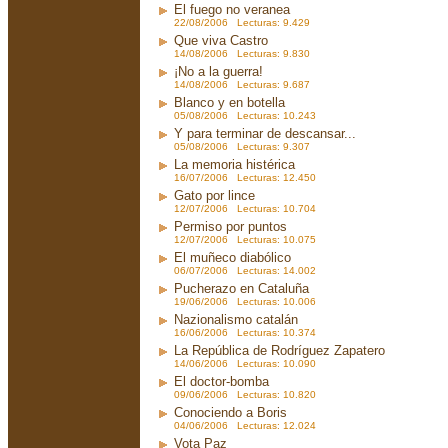
El fuego no veranea
22/08/2006 Lecturas: 9.429
Que viva Castro
14/08/2006 Lecturas: 9.830
¡No a la guerra!
14/08/2006 Lecturas: 9.687
Blanco y en botella
05/08/2006 Lecturas: 10.243
Y para terminar de descansar...
05/08/2006 Lecturas: 9.307
La memoria histérica
16/07/2006 Lecturas: 12.450
Gato por lince
12/07/2006 Lecturas: 10.704
Permiso por puntos
12/07/2006 Lecturas: 10.075
El muñeco diabólico
06/07/2006 Lecturas: 14.002
Pucherazo en Cataluña
19/06/2006 Lecturas: 10.006
Nazionalismo catalán
16/06/2006 Lecturas: 10.374
La República de Rodríguez Zapatero
14/06/2006 Lecturas: 10.090
El doctor-bomba
09/06/2006 Lecturas: 10.820
Conociendo a Boris
04/06/2006 Lecturas: 12.024
Vota Paz