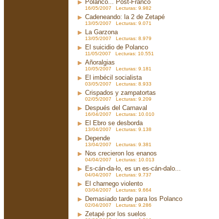
Polanco... Post-Franco
16/05/2007 Lecturas: 9.982
Cadeneando: la 2 de Zetapé
13/05/2007 Lecturas: 9.071
La Garzona
13/05/2007 Lecturas: 8.979
El suicidio de Polanco
11/05/2007 Lecturas: 10.551
Añoralgias
10/05/2007 Lecturas: 9.181
El imbécil socialista
03/05/2007 Lecturas: 8.933
Crispados y zampatortas
02/05/2007 Lecturas: 9.209
Después del Carnaval
16/04/2007 Lecturas: 10.010
El Ebro se desborda
13/04/2007 Lecturas: 9.138
Depende
13/04/2007 Lecturas: 9.381
Nos crecieron los enanos
04/04/2007 Lecturas: 10.013
Es-cán-da-lo, es un es-cán-dalo...
04/04/2007 Lecturas: 9.737
El charnego violento
03/04/2007 Lecturas: 9.664
Demasiado tarde para los Polanco
02/04/2007 Lecturas: 9.286
Zetapé por los suelos