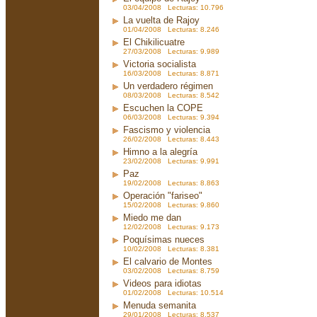
03/04/2008 Lecturas: 10.796
La vuelta de Rajoy
01/04/2008 Lecturas: 8.246
El Chikilicuatre
27/03/2008 Lecturas: 9.989
Victoria socialista
16/03/2008 Lecturas: 8.871
Un verdadero régimen
08/03/2008 Lecturas: 8.542
Escuchen la COPE
06/03/2008 Lecturas: 9.394
Fascismo y violencia
26/02/2008 Lecturas: 8.443
Himno a la alegría
23/02/2008 Lecturas: 9.991
Paz
19/02/2008 Lecturas: 8.863
Operación "fariseo"
15/02/2008 Lecturas: 9.860
Miedo me dan
12/02/2008 Lecturas: 9.173
Poquísimas nueces
10/02/2008 Lecturas: 8.381
El calvario de Montes
03/02/2008 Lecturas: 8.759
Videos para idiotas
01/02/2008 Lecturas: 10.514
Menuda semanita
29/01/2008 Lecturas: 8.537