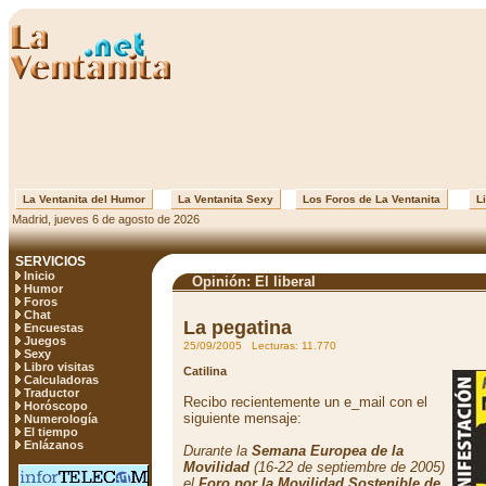
La Ventanita del Humor
La Ventanita Sexy
Los Foros de La Ventanita
Li
Madrid, jueves 6 de agosto de 2026
SERVICIOS
Inicio
Opinión: El liberal
Humor
Foros
Chat
La pegatina
Encuestas
Juegos
25/09/2005 Lecturas: 11.770
Sexy
Libro visitas
Catilina
Calculadoras
Traductor
Recibo recientemente un e_mail con el
Horóscopo
siguiente mensaje:
Numerología
El tiempo
Enlázanos
Durante la
Semana Europea de la
Movilidad
(16-22 de septiembre de 2005)
el
Foro por la Movilidad Sostenible de