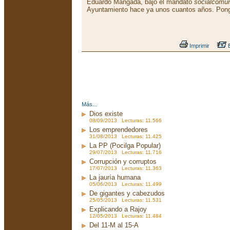
Eduardo Mangada, bajo el mandato
socialcomun
Ayuntamiento hace ya unos cuantos años. Pon
Imprimir
E
Más...
Dios existe
08/09/2013 Lecturas: 11.566
Los emprendedores
31/08/2013 Lecturas: 11.425
La PP (Pocilga Popular)
29/07/2013 Lecturas: 11.716
Corrupción y corruptos
17/07/2013 Lecturas: 11.363
La jauría humana
05/06/2013 Lecturas: 11.499
De gigantes y cabezudos
25/05/2013 Lecturas: 11.531
Explicando a Rajoy
12/05/2013 Lecturas: 11.484
Del 11-M al 15-A