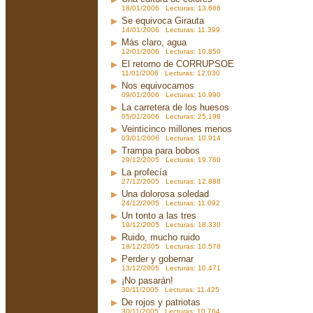
18/01/2006 Lecturas: 13.686
Se equivoca Girauta
14/01/2006 Lecturas: 11.399
Más claro, agua
12/01/2006 Lecturas: 10.850
El retorno de CORRUPSOE
11/01/2006 Lecturas: 12.030
Nos equivocamos
09/01/2006 Lecturas: 10.990
La carretera de los huesos
05/01/2006 Lecturas: 25.198
Veinticinco millones menos
03/01/2006 Lecturas: 10.914
Trampa para bobos
29/12/2005 Lecturas: 19.760
La profecía
27/12/2005 Lecturas: 12.888
Una dolorosa soledad
24/12/2005 Lecturas: 11.092
Un tonto a las tres
19/12/2005 Lecturas: 18.330
Ruido, mucho ruido
18/12/2005 Lecturas: 10.578
Perder y gobernar
13/12/2005 Lecturas: 10.471
¡No pasarán!
30/11/2005 Lecturas: 11.425
De rojos y patriotas
30/11/2005 Lecturas: 10.764