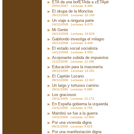
ETA da una bofETAda a zETApé
05/01/2007 Lecturas: 9.480
El okupa de la Moncloa
26/12/2006 Lecturas: 10.100
Un viaje a ninguna parte
24/12/2006 Lecturas: 9.075
Mi Gente
24/12/2006 Lecturas: 10.619
Gabilondo investiga el milagro
20/12/2006 Lecturas: 9.449
El estado social socialista
14/12/2006 Lecturas: 9.550
Acojonante subida de impuestos
11/12/2006 Lecturas: 12.296
Educación para la masonería
08/12/2006 Lecturas: 13.291
El Capitán Lozano
08/12/2006 Lecturas: 12.947
Un largo y tortuoso camino
29/11/2006 Lecturas: 9.088
Los graciosos
19/11/2006 Lecturas: 12.173
En España gobierna la izquierda
13/11/2006 Lecturas: 9.756
Mambrú se fue a la guerra
10/11/2006 Lecturas: 12.800
Por una vivienda digna
08/11/2006 Lecturas: 9.623
Por una manifestación digna