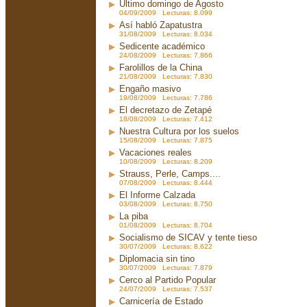
Ultimo domingo de Agosto
04/09/2009 Lecturas: 8.099
Así habló Zapatustra
31/08/2009 Lecturas: 8.034
Sedicente académico
24/08/2009 Lecturas: 7.866
Farolillos de la China
21/08/2009 Lecturas: 7.830
Engaño masivo
19/08/2009 Lecturas: 7.786
El decretazo de Zetapé
18/08/2009 Lecturas: 7.412
Nuestra Cultura por los suelos
15/08/2009 Lecturas: 7.875
Vacaciones reales
10/08/2009 Lecturas: 8.209
Strauss, Perle, Camps....
07/08/2009 Lecturas: 8.444
El Informe Calzada
03/08/2009 Lecturas: 8.750
La piba
01/08/2009 Lecturas: 8.704
Socialismo de SICAV y tente tieso
30/07/2009 Lecturas: 8.622
Diplomacia sin tino
30/07/2009 Lecturas: 7.879
Cerco al Partido Popular
24/07/2009 Lecturas: 7.537
Carnicería de Estado