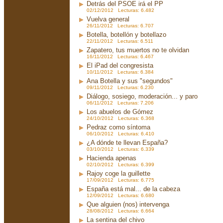
Detrás del PSOE irá el PP
02/12/2012 Lecturas: 6.482
Vuelva general
26/11/2012 Lecturas: 6.707
Botella, botellón y botellazo
22/11/2012 Lecturas: 6.511
Zapatero, tus muertos no te olvidan
16/11/2012 Lecturas: 6.467
El iPad del congresista
10/11/2012 Lecturas: 6.384
Ana Botella y sus "segundos"
09/11/2012 Lecturas: 6.230
Diálogo, sosiego, moderación... y paro
06/11/2012 Lecturas: 7.206
Los abuelos de Gómez
24/10/2012 Lecturas: 6.368
Pedraz como síntoma
06/10/2012 Lecturas: 6.410
¿A dónde te llevan España?
03/10/2012 Lecturas: 6.339
Hacienda apenas
02/10/2012 Lecturas: 6.399
Rajoy coge la guillette
17/09/2012 Lecturas: 6.775
España está mal... de la cabeza
12/09/2012 Lecturas: 6.680
Que alguien (nos) intervenga
28/08/2012 Lecturas: 6.664
La sentina del chivo