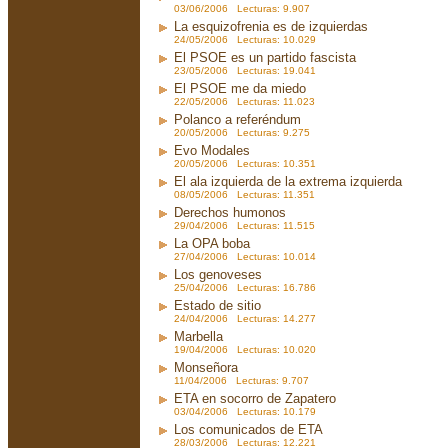
03/06/2006 Lecturas: 9.907
La esquizofrenia es de izquierdas
24/05/2006 Lecturas: 10.029
El PSOE es un partido fascista
23/05/2006 Lecturas: 19.041
El PSOE me da miedo
22/05/2006 Lecturas: 11.023
Polanco a referéndum
20/05/2006 Lecturas: 9.275
Evo Modales
20/05/2006 Lecturas: 10.351
El ala izquierda de la extrema izquierda
08/05/2006 Lecturas: 11.351
Derechos humonos
29/04/2006 Lecturas: 11.515
La OPA boba
27/04/2006 Lecturas: 10.014
Los genoveses
25/04/2006 Lecturas: 16.786
Estado de sitio
24/04/2006 Lecturas: 14.277
Marbella
19/04/2006 Lecturas: 10.020
Monseñora
11/04/2006 Lecturas: 9.707
ETA en socorro de Zapatero
03/04/2006 Lecturas: 10.179
Los comunicados de ETA
28/03/2006 Lecturas: 12.221