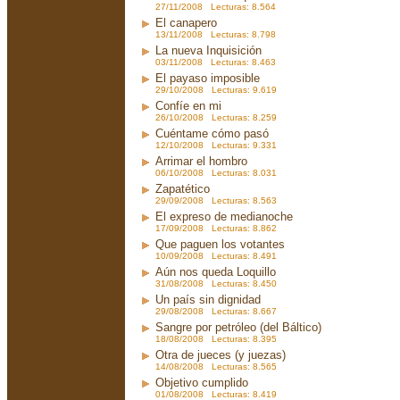
27/11/2008 Lecturas: 8.564
El canapero
13/11/2008 Lecturas: 8.798
La nueva Inquisición
03/11/2008 Lecturas: 8.463
El payaso imposible
29/10/2008 Lecturas: 9.619
Confíe en mi
26/10/2008 Lecturas: 8.259
Cuéntame cómo pasó
12/10/2008 Lecturas: 9.331
Arrimar el hombro
06/10/2008 Lecturas: 8.031
Zapatético
29/09/2008 Lecturas: 8.563
El expreso de medianoche
17/09/2008 Lecturas: 8.862
Que paguen los votantes
10/09/2008 Lecturas: 8.491
Aún nos queda Loquillo
31/08/2008 Lecturas: 8.450
Un país sin dignidad
29/08/2008 Lecturas: 8.667
Sangre por petróleo (del Báltico)
18/08/2008 Lecturas: 8.395
Otra de jueces (y juezas)
14/08/2008 Lecturas: 8.565
Objetivo cumplido
01/08/2008 Lecturas: 8.419