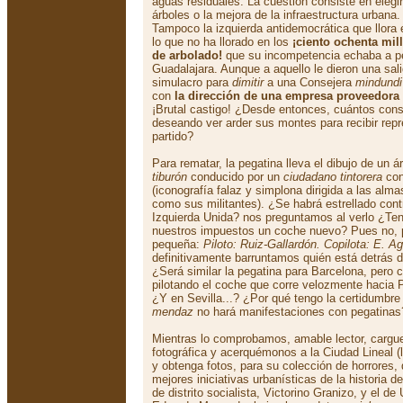
aguas residuales. La cuestión consiste en elegi
árboles o la mejora de la infraestructura urbana.
Tampoco la izquierda antidemocrática que llora
lo que no ha llorado en los
¡ciento ochenta mi
de arbolado!
que su incompetencia echaba a p
Guadalajara. Aunque a aquello le dieron una sal
simulacro para
dimitir
a una Consejera
mindundi
con
la dirección de una empresa proveedora 
¡Brutal castigo! ¿Desde entonces, cuántos cons
deseando ver arder sus montes para recibir rep
partido?
Para rematar, la pegatina lleva el dibujo de un á
tiburón
conducido por un
ciudadano tintorera
con
(iconografía falaz y simplona dirigida a las alm
como sus militantes). ¿Se habrá estrellado contr
Izquierda Unida? nos preguntamos al verlo ¿Te
nuestros impuestos un coche nuevo? Pues no, p
pequeña:
Piloto: Ruiz-Gallardón. Copilota: E. Ag
definitivamente barruntamos quién está detrás
¿Será similar la pegatina para Barcelona, pero 
pilotando el coche que corre velozmente hacia 
¿Y en Sevilla...? ¿Por qué tengo la certidumbre 
mendaz
no hará manifestaciones con pegatinas
Mientras lo comprobamos, amable lector, cargue
fotográfica y acerquémonos a la Ciudad Lineal (
y obtenga fotos, para su colección de horrores,
mejores iniciativas urbanísticas de la historia d
de distrito socialista, Victorino Granizo, y el 