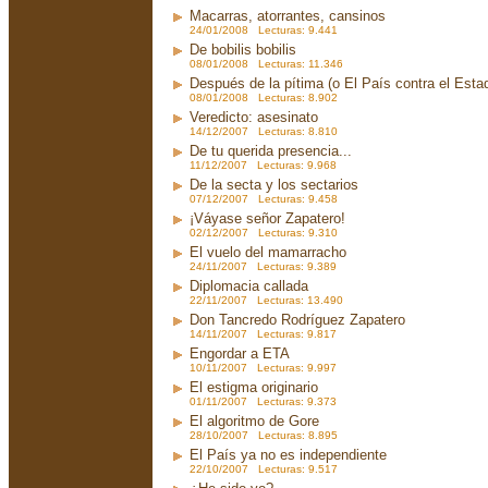
Macarras, atorrantes, cansinos
24/01/2008 Lecturas: 9.441
De bobilis bobilis
08/01/2008 Lecturas: 11.346
Después de la pítima (o El País contra el Est
08/01/2008 Lecturas: 8.902
Veredicto: asesinato
14/12/2007 Lecturas: 8.810
De tu querida presencia...
11/12/2007 Lecturas: 9.968
De la secta y los sectarios
07/12/2007 Lecturas: 9.458
¡Váyase señor Zapatero!
02/12/2007 Lecturas: 9.310
El vuelo del mamarracho
24/11/2007 Lecturas: 9.389
Diplomacia callada
22/11/2007 Lecturas: 13.490
Don Tancredo Rodríguez Zapatero
14/11/2007 Lecturas: 9.817
Engordar a ETA
10/11/2007 Lecturas: 9.997
El estigma originario
01/11/2007 Lecturas: 9.373
El algoritmo de Gore
28/10/2007 Lecturas: 8.895
El País ya no es independiente
22/10/2007 Lecturas: 9.517