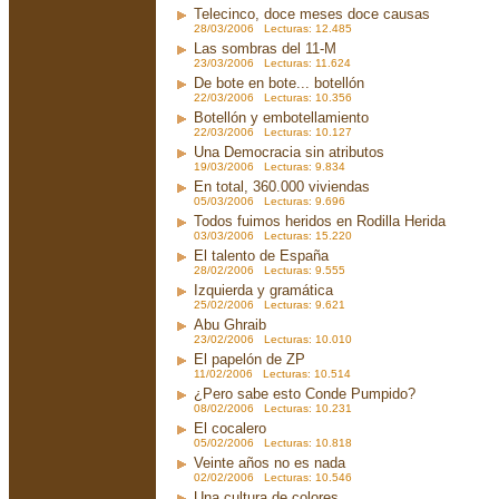
Telecinco, doce meses doce causas
28/03/2006 Lecturas: 12.485
Las sombras del 11-M
23/03/2006 Lecturas: 11.624
De bote en bote... botellón
22/03/2006 Lecturas: 10.356
Botellón y embotellamiento
22/03/2006 Lecturas: 10.127
Una Democracia sin atributos
19/03/2006 Lecturas: 9.834
En total, 360.000 viviendas
05/03/2006 Lecturas: 9.696
Todos fuimos heridos en Rodilla Herida
03/03/2006 Lecturas: 15.220
El talento de España
28/02/2006 Lecturas: 9.555
Izquierda y gramática
25/02/2006 Lecturas: 9.621
Abu Ghraib
23/02/2006 Lecturas: 10.010
El papelón de ZP
11/02/2006 Lecturas: 10.514
¿Pero sabe esto Conde Pumpido?
08/02/2006 Lecturas: 10.231
El cocalero
05/02/2006 Lecturas: 10.818
Veinte años no es nada
02/02/2006 Lecturas: 10.546
Una cultura de colores