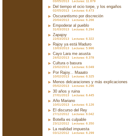
03/05/2013 Lecturas: 11.879
Del tiempo el ocio torpe, y los engaños
02/05/2013 Lecturas: 6.473
Oscurantismo por discreción
20/04/2013 Lecturas: 6.266
Empoderar al pueblo
31/03/2013 Lecturas: 6.294
Zapajoy
22/03/2013 Lecturas: 6.322
Rajoy ya está Maduro
13/03/2013 Lecturas: 5.996
Cayo Lara me asusta
24/02/2013 Lecturas: 6.378
Cultura o basura
23/02/2013 Lecturas: 6.049
Por Rajoy... Maaato
10/02/2013 Lecturas: 6.325
Menos delcaraciones y más explicaciones
05/02/2013 Lecturas: 6.296
30 años y ruina
27/01/2013 Lecturas: 6.445
Año Mariano
10/01/2013 Lecturas: 6.126
El discurso del Rey
27/12/2012 Lecturas: 6.042
Botella es culpable
23/12/2012 Lecturas: 6.350
La realidad impuesta
03/12/2012 Lecturas: 6.299