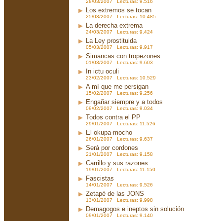
28/03/2007 Lecturas: 9.516
Los extremos se tocan
25/03/2007 Lecturas: 10.485
La derecha extrema
24/03/2007 Lecturas: 9.424
La Ley prostituida
05/03/2007 Lecturas: 9.917
Simancas con tropezones
01/03/2007 Lecturas: 9.603
In ictu oculi
23/02/2007 Lecturas: 10.529
A mí que me persigan
15/02/2007 Lecturas: 9.256
Engañar siempre y a todos
09/02/2007 Lecturas: 9.034
Todos contra el PP
29/01/2007 Lecturas: 11.526
El okupa-mocho
26/01/2007 Lecturas: 9.637
Será por cordones
21/01/2007 Lecturas: 9.158
Carrillo y sus razones
19/01/2007 Lecturas: 11.150
Fascistas
14/01/2007 Lecturas: 9.526
Zetapé de las JONS
13/01/2007 Lecturas: 9.998
Demagogos e ineptos sin solución
09/01/2007 Lecturas: 9.140