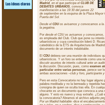
Madrid
, en el que participa el
CLUB DE
DEBATES URBANOS
, convoca
manifestación a las 19:30 del jueves 22
de septiembre en la esquina de la Plaza Mayor C
Puerta del Sol.
Desde el
CDU
os avisamos y convocamos a la 
la pegatina.
Por
desde el CDU os avisamos y convocamos
,
es empleada del Club. Club que pone su interé
urbanísticos y cuya constitución lideró D. Ric
catedrático de la ETS de Arquitectura de Madrid
documento de un interés indubitable.
El
CDU
debiera ser una reunión de individuos q
urbanísticos. Y un foro se entiende como una r
discutir asuntos de interés cultural ante un audi
la discusión. Discusión, pues, como
examen at
particular entre varias personas
, perece ser l
ambas asociaciones –
club y foro, participante y
Pero en esta
Convocatoria
no hay lugar alguno 
palabra meditada y no la berreada y repetida has
consigna de quien se oculta tras ella. En cualqui
chocante es un documento que convoca a una m
alguno. Y esto es nuevo y muy extraño. ¿Cuál es
la convocatoria? Abramos el archivo adjunto
peg
Por un Madrid habitable
-dice el encabezamiento
no + talas, no + coches
, dice a continuación,