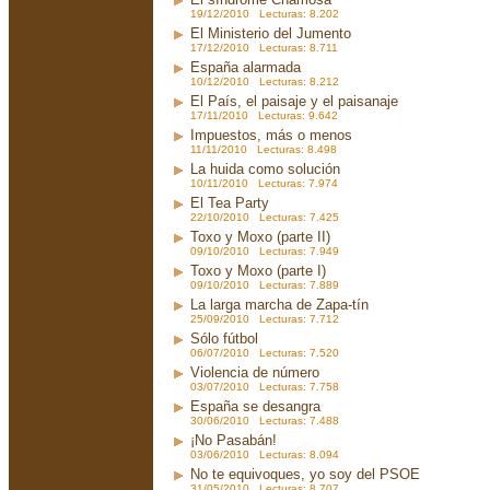
19/12/2010 Lecturas: 8.202
El Ministerio del Jumento
17/12/2010 Lecturas: 8.711
España alarmada
10/12/2010 Lecturas: 8.212
El País, el paisaje y el paisanaje
17/11/2010 Lecturas: 9.642
Impuestos, más o menos
11/11/2010 Lecturas: 8.498
La huida como solución
10/11/2010 Lecturas: 7.974
El Tea Party
22/10/2010 Lecturas: 7.425
Toxo y Moxo (parte II)
09/10/2010 Lecturas: 7.949
Toxo y Moxo (parte I)
09/10/2010 Lecturas: 7.889
La larga marcha de Zapa-tín
25/09/2010 Lecturas: 7.712
Sólo fútbol
06/07/2010 Lecturas: 7.520
Violencia de número
03/07/2010 Lecturas: 7.758
España se desangra
30/06/2010 Lecturas: 7.488
¡No Pasabán!
03/06/2010 Lecturas: 8.094
No te equivoques, yo soy del PSOE
31/05/2010 Lecturas: 8.707