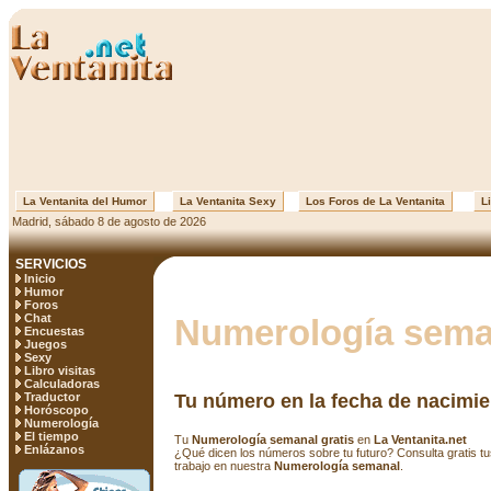
La Ventanita del Humor
La Ventanita Sexy
Los Foros de La Ventanita
Li
Madrid, sábado 8 de agosto de 2026
SERVICIOS
Inicio
Humor
Foros
Chat
Numerología seman
Encuestas
Juegos
Sexy
Libro visitas
Calculadoras
Traductor
Tu número en la fecha de nacimie
Horóscopo
Numerología
El tiempo
Tu
Numerología semanal gratis
en
La Ventanita.net
Enlázanos
¿Qué dicen los números sobre tu futuro? Consulta gratis t
trabajo en nuestra
Numerología semanal
.