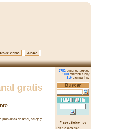
bro de Visitas
Juegos
1782
usuarios activos
3.004
visitantes hoy
4.218
páginas hoy
al gratis
Buscar
nto
us problemas de amor, pareja y
Frase célebre hoy
Ten tus ojos bien