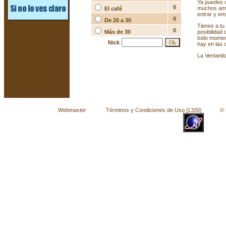
Ya puedes c
0
muchos amig
El café
entrar y em
0
De 20 a 30
Tienes a tu
0
Más de 30
posibilidad
todo momen
Nick
hay en las 
La Ventanit
Webmaster
Términos y Condiciones de Uso (LSSI)
© La 