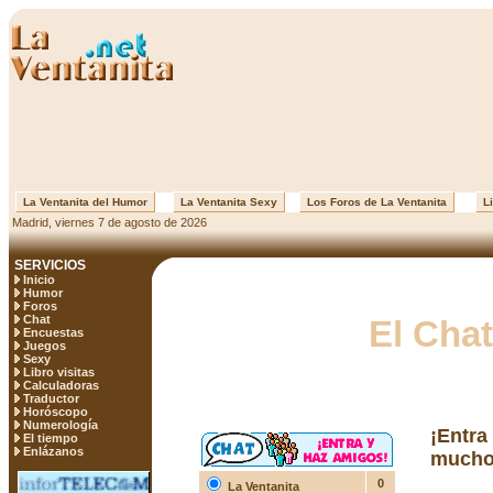
La Ventanita del Humor
La Ventanita Sexy
Los Foros de La Ventanita
Li
Madrid, viernes 7 de agosto de 2026
SERVICIOS
Inicio
Humor
Foros
Chat
El Chat
Encuestas
Juegos
Sexy
Libro visitas
Calculadoras
Traductor
Horóscopo
Numerología
¡Entra
El tiempo
Enlázanos
mucho
0
La Ventanita