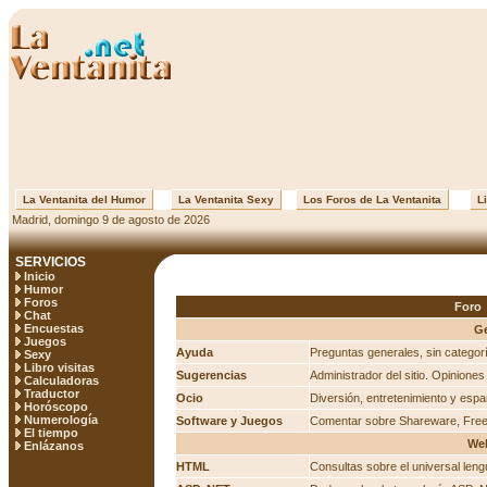
La Ventanita del Humor
La Ventanita Sexy
Los Foros de La Ventanita
Li
Madrid, domingo 9 de agosto de 2026
SERVICIOS
Inicio
Humor
Foros
Foro
Chat
Encuestas
Ge
Juegos
Ayuda
Preguntas generales, sin categor
Sexy
Libro visitas
Sugerencias
Administrador del sitio. Opinione
Calculadoras
Traductor
Ocio
Diversión, entretenimiento y espa
Horóscopo
Numerología
Software y Juegos
Comentar sobre Shareware, Free
El tiempo
We
Enlázanos
HTML
Consultas sobre el universal le