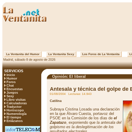
La Ventanita del Humor
La Ventanita Sexy
Los Foros de La Ventanita
Li
Madrid, sábado 8 de agosto de 2026
SERVICIOS
Inicio
Opinión: El liberal
Humor
Foros
Chat
Antesala y técnica del golpe de
Encuestas
Juegos
01/08/2004 Lecturas: 14.943
Sexy
Libro visitas
Catilina
Calculadoras
Traductor
Subraya Cristina Losada una declaración
Horóscopo
en la que Álvaro Cuesta, portavoz del
Numerología
El tiempo
PSOE en la Comisión de los días de
el
Enlázanos
Zapatazo
, exponiendo que
la antesala del
golpismo es la deslegitimación de los
resultados electorales
.