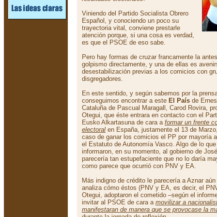
Viniendo del Partido Socialista Obrero
Español, y conociendo un poco su
trayectoria vital, conviene prestarle
atención porque, si una cosa es verdad,
es que el PSOE de eso sabe.
Pero hay formas de cruzar francamente la antes
golpismo directamente, y una de ellas es avenir
desestabilización previas a los comicios con gr
disgregadores.
En este sentido, y según sabemos por la prensa 
conseguimos encontrar a este
El País
de Ernest
Cataluña de Pascual Maragall, Carod Rovira, p
Otegui, que éste entrara en contacto con el Par
Eusko Alkartasuna de cara a
formar un frente co
electoral
en España, justamente el 13 de Marzo,
caso de ganar los comicios el PP por mayoría a
el Estatuto de Autonomía Vasco. Algo de lo que 
informaron, en su momento, al gobierno de José 
parecería tan estupefaciente que no lo daría ma
como parece que ocurrió con PNV y EA.
Más indigno de crédito le parecería a Aznar aún 
analiza cómo éstos (PNV y EA, es decir, el PNV
Otegui, adoptaron el cometido –según el informe
invitar al PSOE de cara a
movilizar a nacionalis
manifestaran de manera que se provocase la ma
durante la jornada de reflexión.