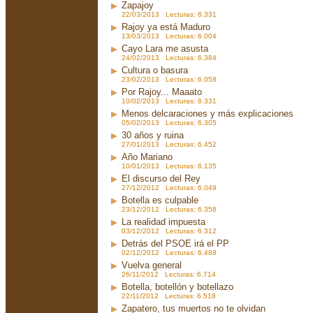
Zapajoy
22/03/2013 Lecturas: 6.331
Rajoy ya está Maduro
13/03/2013 Lecturas: 6.004
Cayo Lara me asusta
24/02/2013 Lecturas: 6.384
Cultura o basura
23/02/2013 Lecturas: 6.058
Por Rajoy... Maaato
10/02/2013 Lecturas: 6.331
Menos delcaraciones y más explicaciones
05/02/2013 Lecturas: 6.305
30 años y ruina
27/01/2013 Lecturas: 6.452
Año Mariano
10/01/2013 Lecturas: 6.135
El discurso del Rey
27/12/2012 Lecturas: 6.049
Botella es culpable
23/12/2012 Lecturas: 6.358
La realidad impuesta
03/12/2012 Lecturas: 6.312
Detrás del PSOE irá el PP
02/12/2012 Lecturas: 6.488
Vuelva general
26/11/2012 Lecturas: 6.714
Botella, botellón y botellazo
22/11/2012 Lecturas: 6.518
Zapatero, tus muertos no te olvidan