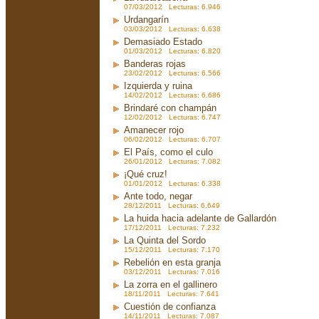
07/03/2012 Lecturas: 6.946
Urdangarín
03/03/2012 Lecturas: 6.638
Demasiado Estado
01/03/2012 Lecturas: 6.820
Banderas rojas
23/02/2012 Lecturas: 6.566
Izquierda y ruina
14/02/2012 Lecturas: 6.686
Brindaré con champán
12/02/2012 Lecturas: 6.747
Amanecer rojo
06/02/2012 Lecturas: 6.707
El País, como el culo
26/01/2012 Lecturas: 7.082
¡Qué cruz!
01/01/2012 Lecturas: 6.338
Ante todo, negar
28/12/2011 Lecturas: 6.649
La huida hacia adelante de Gallardón
17/12/2011 Lecturas: 7.232
La Quinta del Sordo
15/12/2011 Lecturas: 7.170
Rebelión en esta granja
03/12/2011 Lecturas: 7.016
La zorra en el gallinero
18/11/2011 Lecturas: 7.641
Cuestión de confianza
14/11/2011 Lecturas: 7.087