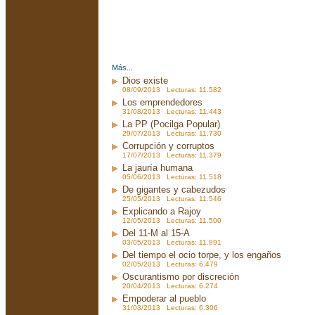
Más...
Dios existe
08/09/2013 Lecturas: 11.582
Los emprendedores
31/08/2013 Lecturas: 11.443
La PP (Pocilga Popular)
29/07/2013 Lecturas: 11.730
Corrupción y corruptos
17/07/2013 Lecturas: 11.379
La jauría humana
05/06/2013 Lecturas: 11.518
De gigantes y cabezudos
25/05/2013 Lecturas: 11.546
Explicando a Rajoy
12/05/2013 Lecturas: 11.500
Del 11-M al 15-A
03/05/2013 Lecturas: 11.891
Del tiempo el ocio torpe, y los engaños
02/05/2013 Lecturas: 6.479
Oscurantismo por discreción
20/04/2013 Lecturas: 6.274
Empoderar al pueblo
31/03/2013 Lecturas: 6.306