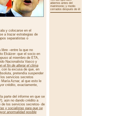
abiertos antes del
matrimonio; y medio
cerrados después de él
ala y colocarse en el
se a trazar estrategias de
upos separatistas o
libre –entre la que no
o Ekáizer- que el socio en
ropuso al miembro de ETA,
tido Nacionalista Vasco y
n el fin de alterar el clima
 con la excusa de que, en
bsoluta, pretendía suspender
los servicios secretos
María Aznar, al que esto le
yor crédito, exactamente,
la parte del informe en que se
), aún no dando crédito a
 de los servicios secretos- de
tas y socialistas para que se
yor anormalidad posible