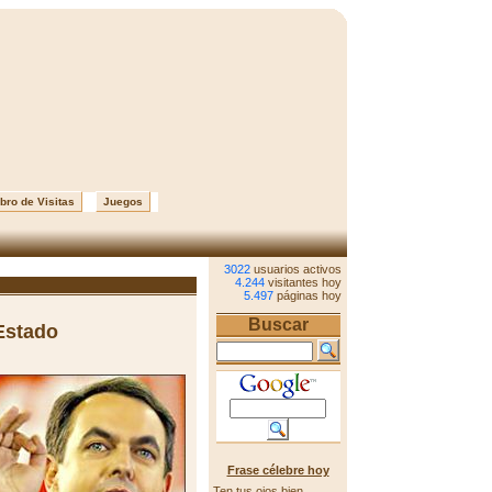
bro de Visitas
Juegos
3022
usuarios activos
4.244
visitantes hoy
5.497
páginas hoy
Buscar
 Estado
Frase célebre hoy
Ten tus ojos bien