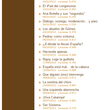
16/11/2012 Lecturas: 6.476
El iPad del congresista
10/11/2012 Lecturas: 6.393
Ana Botella y sus "segundos"
09/11/2012 Lecturas: 6.236
Diálogo, sosiego, moderación... y paro
06/11/2012 Lecturas: 7.219
Los abuelos de Gómez
24/10/2012 Lecturas: 6.376
Pedraz como síntoma
06/10/2012 Lecturas: 6.417
¿A dónde te llevan España?
03/10/2012 Lecturas: 6.346
Hacienda apenas
02/10/2012 Lecturas: 6.406
Rajoy coge la guillette
17/09/2012 Lecturas: 6.782
España está mal... de la cabeza
12/09/2012 Lecturas: 6.688
Que alguien (nos) intervenga
28/08/2012 Lecturas: 6.671
La sentina del chivo
12/08/2012 Lecturas: 6.897
Una izquierda aberroncha
09/08/2012 Lecturas: 6.671
¡Viva Catarroja!
28/07/2012 Lecturas: 6.861
Ser Sistema
14/07/2012 Lecturas: 6.770