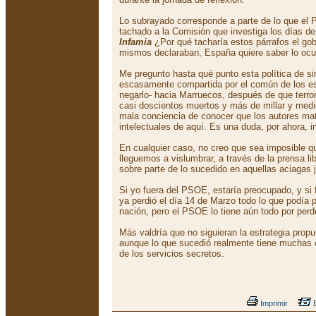
Lo subrayado corresponde a parte de lo que el
tachado a la Comisión que investiga los días d
Infamia
¿Por qué tacharía estos párrafos el gob
mismos declaraban, España quiere saber lo ocu
Me pregunto hasta qué punto esta política de s
escasamente compartida por el común de los e
negarlo- hacia Marruecos, después de que terro
casi doscientos muertos y más de millar y medi
mala conciencia de conocer que los autores mater
intelectuales de aquí. Es una duda, por ahora, i
En cualquier caso, no creo que sea imposible qu
lleguemos a vislumbrar, a través de la prensa lib
sobre parte de lo sucedido en aquellas aciagas 
Si yo fuera del PSOE, estaría preocupado, y si
ya perdió el día 14 de Marzo todo lo que podía p
nación, pero el PSOE lo tiene aún todo por perd
Más valdría que no siguieran la estrategia prop
aunque lo que sucedió realmente tiene muchas c
de los servicios secretos.
Imprimir
E