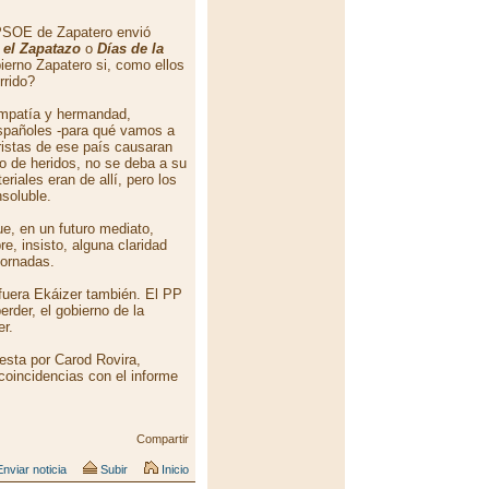
 PSOE de Zapatero envió
e
el Zapatazo
o
Días de la
ierno Zapatero si, como ellos
rrido?
impatía y hermandad,
spañoles -para qué vamos a
ristas de ese país causaran
o de heridos, no se deba a su
iales eran de allí, pero los
nsoluble.
e, en un futuro mediato,
re, insisto, alguna claridad
jornadas.
 fuera Ekáizer también. El PP
erder, el gobierno de la
er.
uesta por Carod Rovira,
oincidencias con el informe
Compartir
nviar noticia
Subir
Inicio