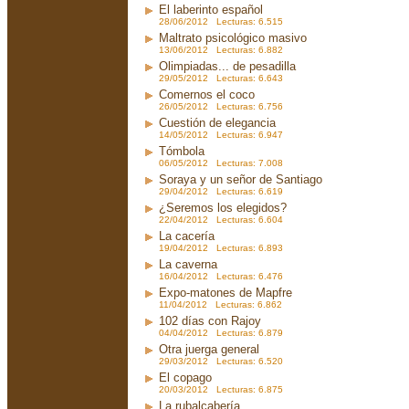
El laberinto español
28/06/2012 Lecturas: 6.515
Maltrato psicológico masivo
13/06/2012 Lecturas: 6.882
Olimpiadas... de pesadilla
29/05/2012 Lecturas: 6.643
Comernos el coco
26/05/2012 Lecturas: 6.756
Cuestión de elegancia
14/05/2012 Lecturas: 6.947
Tómbola
06/05/2012 Lecturas: 7.008
Soraya y un señor de Santiago
29/04/2012 Lecturas: 6.619
¿Seremos los elegidos?
22/04/2012 Lecturas: 6.604
La cacería
19/04/2012 Lecturas: 6.893
La caverna
16/04/2012 Lecturas: 6.476
Expo-matones de Mapfre
11/04/2012 Lecturas: 6.862
102 días con Rajoy
04/04/2012 Lecturas: 6.879
Otra juerga general
29/03/2012 Lecturas: 6.520
El copago
20/03/2012 Lecturas: 6.875
La rubalcabería