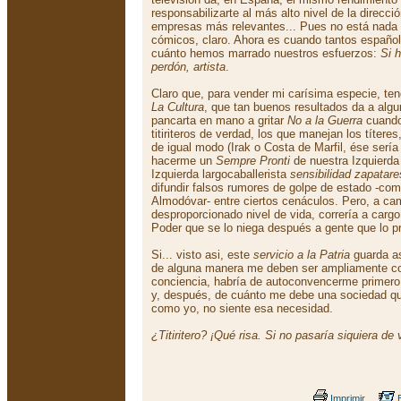
responsabilizarte al más alto nivel de la direcc
empresas más relevantes... Pues no está nada m
cómicos, claro. Ahora es cuando tantos españ
cuánto hemos marrado nuestros esfuerzos:
Si h
perdón, artista
.
Claro que, para vender mi carísima especie, tend
La Cultura
, que tan buenos resultados da a algun
pancarta en mano a gritar
No a la Guerra
cuando 
titiriteros de verdad, los que manejan los títere
de igual modo (Irak o Costa de Marfil, ése sería
hacerme un
Sempre Pronti
de nuestra Izquierda 
Izquierda largocaballerista
sensibilidad zapatare
difundir falsos rumores de golpe de estado -co
Almodóvar- entre ciertos cenáculos. Pero, a ca
desproporcionado nivel de vida, correría a car
Poder que se lo niega después a gente que lo p
Si... visto asi, este
servicio a la Patria
guarda as
de alguna manera me deben ser ampliamente c
conciencia, habría de autoconvencerme primero 
y, después, de cuánto me debe una sociedad qu
como yo, no siente esa necesidad.
¿Titiritero? ¡Qué risa. Si no pasaría siquiera de 
Imprimir
E