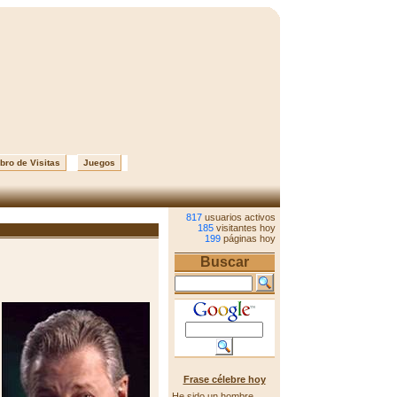
bro de Visitas
Juegos
817
usuarios activos
185
visitantes hoy
199
páginas hoy
Buscar
Frase célebre hoy
He sido un hombre