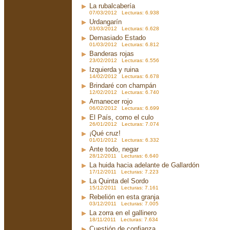
La rubalcabería
07/03/2012 Lecturas: 6.938
Urdangarín
03/03/2012 Lecturas: 6.628
Demasiado Estado
01/03/2012 Lecturas: 6.812
Banderas rojas
23/02/2012 Lecturas: 6.556
Izquierda y ruina
14/02/2012 Lecturas: 6.678
Brindaré con champán
12/02/2012 Lecturas: 6.740
Amanecer rojo
06/02/2012 Lecturas: 6.699
El País, como el culo
26/01/2012 Lecturas: 7.074
¡Qué cruz!
01/01/2012 Lecturas: 6.332
Ante todo, negar
28/12/2011 Lecturas: 6.640
La huida hacia adelante de Gallardón
17/12/2011 Lecturas: 7.223
La Quinta del Sordo
15/12/2011 Lecturas: 7.161
Rebelión en esta granja
03/12/2011 Lecturas: 7.005
La zorra en el gallinero
18/11/2011 Lecturas: 7.634
Cuestión de confianza