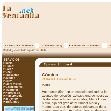
La Ventanita del Humor
La Ventanita Sexy
Los Foros de La Ventanita
Li
Madrid, jueves 6 de agosto de 2026
SERVICIOS
Inicio
Opinión: El liberal
Humor
Foros
Chat
Cómico
Encuestas
Juegos
09/11/2004 Lecturas: 11.737
Sexy
Libro visitas
Publio
Calculadoras
Traductor
Hace unos días, en un espacio dedicado a lo
Horóscopo
asuntos del
corazón,
actuaba una de nuestras
Numerología
El tiempo
destacadas actrices nacionales, Maria Luisa
Enlázanos
Merlo, hija del gran actor Ismael Merlo y
madre, a su vez, de actores relevantes de la
nueva generación. Actuaba, digo, en defensa