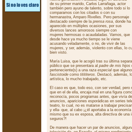
de su primer marido, Carlos Larrañaga, actor
también pero ayuno de talento, sobre todo si lo
comparamos con los citados o con su
hermanastra, Amparo Rivelles. Pero personaje
destacado siempre de la
prensa rosa
, donde ha
aparecido en múltiples ocasiones, por sus
diversos lances amorosos siempre con
mujeres hermosas o acaudaladas. Vamos, que
desde hace ya mucho tiempo se le viene
acusando veladamente, o no, de vivir de las
mujeres, y ser, además, violento con ellas, lo 
bien visto.
María Luisa, que le acogió tras su última separa
público que se presentara al
padre de mis hijos
perteneciente(s) a una
raza especial
que alguno
fascistoide
como
titititeros
. Destacó, además, lo
artística, lo mucho trabajado, etc.
El caso es que, todo eso, con ser verdad, pero
que en el de ella, encaja mal en una figura com
reconocía, pocos programas antes, que vivía de
anuncios, apariciones esporádicas en series tel
teatro, lo cual, no es matarse a trabajar precis
y ella- que, al cabo ¡¿él aportaba a la economía
mismo que su ex esposa, alta directiva de una 
seguros?!
De manera que hacer un par de anuncios, alguna
televisión da, en España, el mismo rendimiento 