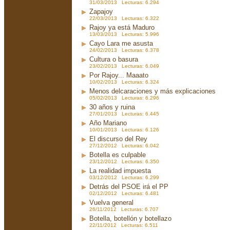
31/03/2013 Lecturas: 6.294
Zapajoy
22/03/2013 Lecturas: 6.322
Rajoy ya está Maduro
13/03/2013 Lecturas: 5.996
Cayo Lara me asusta
24/02/2013 Lecturas: 6.378
Cultura o basura
23/02/2013 Lecturas: 6.049
Por Rajoy... Maaato
10/02/2013 Lecturas: 6.324
Menos delcaraciones y más explicaciones
05/02/2013 Lecturas: 6.296
30 años y ruina
27/01/2013 Lecturas: 6.445
Año Mariano
10/01/2013 Lecturas: 6.126
El discurso del Rey
27/12/2012 Lecturas: 6.042
Botella es culpable
23/12/2012 Lecturas: 6.350
La realidad impuesta
03/12/2012 Lecturas: 6.299
Detrás del PSOE irá el PP
02/12/2012 Lecturas: 6.481
Vuelva general
26/11/2012 Lecturas: 6.707
Botella, botellón y botellazo
22/11/2012 Lecturas: 6.511