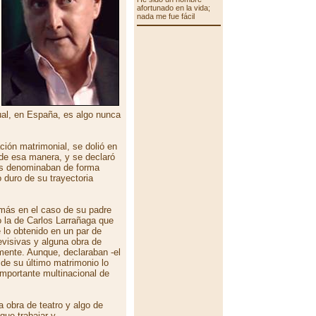
afortunado en la vida;
nada me fue fácil
cual, en España, es algo nunca
ción matrimonial, se dolió en
de esa manera, y se declaró
s denominaban de forma
 duro de su trayectoria
 más en el caso de su padre
o la de Carlos Larrañaga que
 lo obtenido en un par de
evisivas y alguna obra de
amente. Aunque, declaraban -el
 de su último matrimonio lo
importante multinacional de
 obra de teatro y algo de
que trabajar y