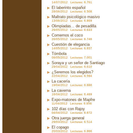
14/07/2012 Lecturas: 6.761
El laberinto español
28/06/2012 Lecturas: 6.508
Maltrato psicológico masivo
13/06/2012 Lecturas: 6.869
Olimpiadas... de pesadilla
29/05/2012 Lecturas: 6.633
Comernos el coco
26/05/2012 Lecturas: 6.746
Cuestión de elegancia
14/05/2012 Lecturas: 6.937
Tómbola
06/05/2012 Lecturas: 7.001
Soraya y un señor de Santiago
29/04/2012 Lecturas: 6.610
¿Seremos los elegidos?
22/04/2012 Lecturas: 6.594
La cacería
19/04/2012 Lecturas: 6.886
La caverna
16/04/2012 Lecturas: 6.469
Expo-matones de Mapfre
11/04/2012 Lecturas: 6.856
102 días con Rajoy
04/04/2012 Lecturas: 6.872
Otra juerga general
29/03/2012 Lecturas: 6.514
El copago
20/03/2012 Lecturas: 6.866