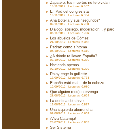
Zapatero, tus muertos no te olvidan
16/11/2012 Lecturas: 6.467
El iPad del congresista
10/11/2012 Lecturas: 6.384
Ana Botella y sus "segundos"
09/11/2012 Lecturas: 6.230
Diálogo, sosiego, moderación... y paro
06/11/2012 Lecturas: 7.206
Los abuelos de Gómez
24/10/2012 Lecturas: 6.368
Pedraz como síntoma
06/10/2012 Lecturas: 6.410
¿A dónde te llevan España?
03/10/2012 Lecturas: 6.339
Hacienda apenas
02/10/2012 Lecturas: 6.399
Rajoy coge la guillette
17/09/2012 Lecturas: 6.773
España está mal... de la cabeza
12/09/2012 Lecturas: 6.680
Que alguien (nos) intervenga
28/08/2012 Lecturas: 6.664
La sentina del chivo
12/08/2012 Lecturas: 6.887
Una izquierda aberroncha
09/08/2012 Lecturas: 6.659
¡Viva Catarroja!
28/07/2012 Lecturas: 6.853
Ser Sistema