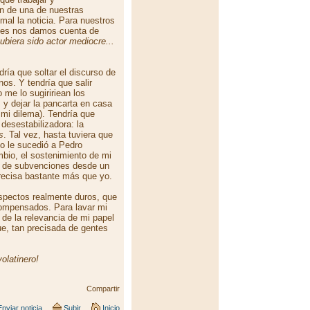
ión de una de nuestras
al la noticia. Para nuestros
oles nos damos cuenta de
ubiera sido actor mediocre...
ría que soltar el discurso de
os. Y tendría que salir
me lo sugiririean los
s, y dejar la pancarta en casa
 mi dilema). Tendría que
desestabilizadora: la
s
. Tal vez, hasta tuviera que
mo le sucedió a Pedro
mbio, el sostenimiento de mi
go de subvenciones desde un
recisa bastante más que yo.
pectos realmente duros, que
ompensados. Para lavar mi
de la relevancia de mi papel
e, tan precisada de gentes
volatinero!
Compartir
nviar noticia
Subir
Inicio