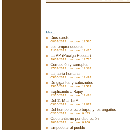
Más...
Dios existe
08/09/2013 Lecturas: 11.566
Los emprendedores
31/08/2013 Lecturas: 11.425
La PP (Pocilga Popular)
29/07/2013 Lecturas: 11.716
Corrupción y corruptos
17/07/2013 Lecturas: 11.363
La jauría humana
05/06/2013 Lecturas: 11.499
De gigantes y cabezudos
25/05/2013 Lecturas: 11.531
Explicando a Rajoy
12/05/2013 Lecturas: 11.484
Del 11-M al 15-A
03/05/2013 Lecturas: 11.879
Del tiempo el ocio torpe, y los engaños
02/05/2013 Lecturas: 6.473
Oscurantismo por discreción
20/04/2013 Lecturas: 6.266
Empoderar al pueblo