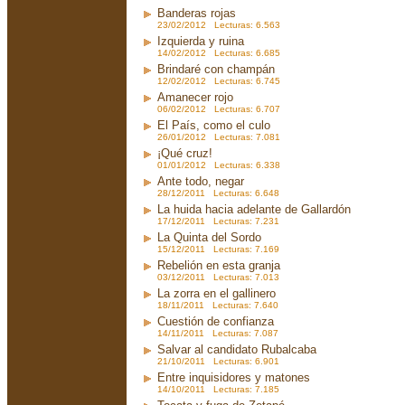
Banderas rojas
23/02/2012 Lecturas: 6.563
Izquierda y ruina
14/02/2012 Lecturas: 6.685
Brindaré con champán
12/02/2012 Lecturas: 6.745
Amanecer rojo
06/02/2012 Lecturas: 6.707
El País, como el culo
26/01/2012 Lecturas: 7.081
¡Qué cruz!
01/01/2012 Lecturas: 6.338
Ante todo, negar
28/12/2011 Lecturas: 6.648
La huida hacia adelante de Gallardón
17/12/2011 Lecturas: 7.231
La Quinta del Sordo
15/12/2011 Lecturas: 7.169
Rebelión en esta granja
03/12/2011 Lecturas: 7.013
La zorra en el gallinero
18/11/2011 Lecturas: 7.640
Cuestión de confianza
14/11/2011 Lecturas: 7.087
Salvar al candidato Rubalcaba
21/10/2011 Lecturas: 6.901
Entre inquisidores y matones
14/10/2011 Lecturas: 7.185