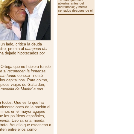
abiertos antes del
matrimonio; y medio
cerrados después de él
un lado, critica la deuda
otro, premia al
campeón del
 ha dejado hipotecados por
a Ortega que no hubiera tenido
ue si reconocen la inmensa
 sin fondo
conoce –no sé
los capitalinos. Para colmo,
picos viajes de Gallardón,
 medalla de Madrid a sus
a todos. Que es lo que ha
decoraciones de la nación al
mirnos en el mayor agujero
 los políticos españoles,
ierda
. Eso si, una mierda
trata. Aquello que escasean a
arten entre ellos como