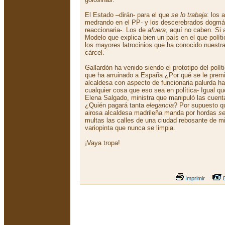
El Estado –dirán- para el que
se lo trabaja
: los 
medrando en el PP- y los descerebrados dogmát
reaccionaria-. Los de
afuera
, aquí no caben. Si
Modelo que explica bien un país en el que polí
los mayores latrocinios que ha conocido nuestra 
cárcel.
Gallardón ha venido siendo el prototipo del polí
que ha arruinado a España ¿Por qué se le prem
alcaldesa con aspecto de funcionaria palurda h
cualquier cosa que eso sea en política- Igual q
Elena Salgado, ministra que manipuló las cuen
¿Quién pagará tanta
elegancia
? Por supuesto qu
airosa alcaldesa madrileña manda por hordas
se
multas las calles de una ciudad rebosante de m
variopinta que nunca se limpia.
¡Vaya tropa!
Imprimir
E