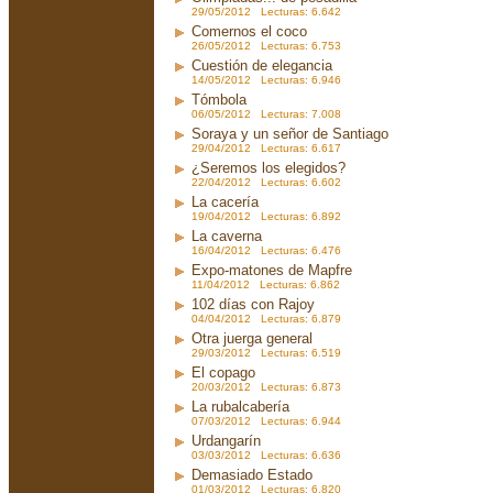
29/05/2012 Lecturas: 6.642
Comernos el coco
26/05/2012 Lecturas: 6.753
Cuestión de elegancia
14/05/2012 Lecturas: 6.946
Tómbola
06/05/2012 Lecturas: 7.008
Soraya y un señor de Santiago
29/04/2012 Lecturas: 6.617
¿Seremos los elegidos?
22/04/2012 Lecturas: 6.602
La cacería
19/04/2012 Lecturas: 6.892
La caverna
16/04/2012 Lecturas: 6.476
Expo-matones de Mapfre
11/04/2012 Lecturas: 6.862
102 días con Rajoy
04/04/2012 Lecturas: 6.879
Otra juerga general
29/03/2012 Lecturas: 6.519
El copago
20/03/2012 Lecturas: 6.873
La rubalcabería
07/03/2012 Lecturas: 6.944
Urdangarín
03/03/2012 Lecturas: 6.636
Demasiado Estado
01/03/2012 Lecturas: 6.820