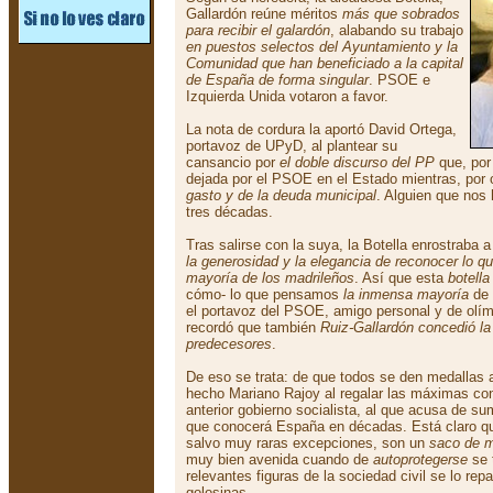
Gallardón reúne méritos
más que sobrados
para recibir el galardón
, alabando su trabajo
en puestos selectos del Ayuntamiento y la
Comunidad que han beneficiado a la capital
de España de forma singular
. PSOE e
Izquierda Unida votaron a favor.
La nota de cordura la aportó David Ortega,
portavoz de UPyD, al plantear su
cansancio por
el doble discurso del PP
que, por 
dejada por el PSOE en el Estado mientras, por 
gasto y de la deuda municipal
. Alguien que nos
tres décadas.
Tras salirse con la suya, la Botella enrostraba 
la generosidad y la elegancia de reconocer lo q
mayoría de los madrileños
. Así que esta
botella
cómo- lo que pensamos
la inmensa mayoría
de 
el portavoz del PSOE, amigo personal y de olím
recordó que también
Ruiz-Gallardón concedió la
predecesores
.
De eso se trata: de que todos se den medallas 
hecho Mariano Rajoy al regalar las máximas con
anterior gobierno socialista, al que acusa de su
que conocerá España en décadas. Está claro que
salvo muy raras excepciones, son un
saco de m
muy bien avenida cuando de
autoprotegerse
se 
relevantes figuras de la sociedad civil se lo rep
golosinas.