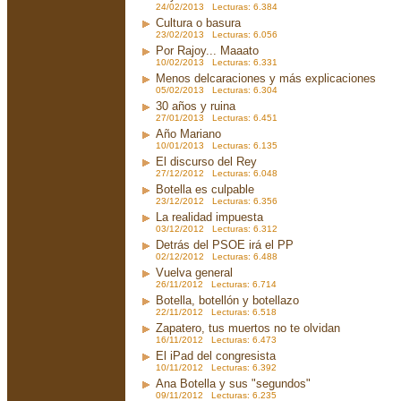
24/02/2013 Lecturas: 6.384
Cultura o basura
23/02/2013 Lecturas: 6.056
Por Rajoy... Maaato
10/02/2013 Lecturas: 6.331
Menos delcaraciones y más explicaciones
05/02/2013 Lecturas: 6.304
30 años y ruina
27/01/2013 Lecturas: 6.451
Año Mariano
10/01/2013 Lecturas: 6.135
El discurso del Rey
27/12/2012 Lecturas: 6.048
Botella es culpable
23/12/2012 Lecturas: 6.356
La realidad impuesta
03/12/2012 Lecturas: 6.312
Detrás del PSOE irá el PP
02/12/2012 Lecturas: 6.488
Vuelva general
26/11/2012 Lecturas: 6.714
Botella, botellón y botellazo
22/11/2012 Lecturas: 6.518
Zapatero, tus muertos no te olvidan
16/11/2012 Lecturas: 6.473
El iPad del congresista
10/11/2012 Lecturas: 6.392
Ana Botella y sus "segundos"
09/11/2012 Lecturas: 6.235