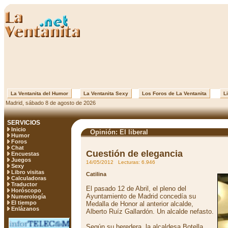
La Ventanita del Humor
La Ventanita Sexy
Los Foros de La Ventanita
Li
Madrid, sábado 8 de agosto de 2026
SERVICIOS
Inicio
Opinión: El liberal
Humor
Foros
Chat
Cuestión de elegancia
Encuestas
Juegos
14/05/2012 Lecturas: 6.946
Sexy
Libro visitas
Catilina
Calculadoras
Traductor
El pasado 12 de Abril, el pleno del
Horóscopo
Ayuntamiento de Madrid concedía su
Numerología
El tiempo
Medalla de Honor al anterior alcalde,
Enlázanos
Alberto Ruíz Gallardón. Un alcalde nefasto.
Según su heredera, la alcaldesa Botella,