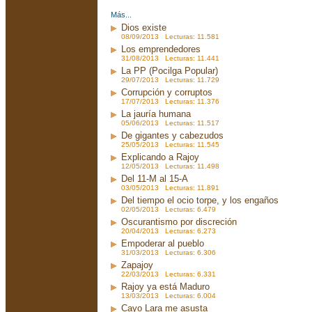
Más...
Dios existe
08/09/2013 Lecturas: 11.581
Los emprendedores
31/08/2013 Lecturas: 11.441
La PP (Pocilga Popular)
29/07/2013 Lecturas: 11.729
Corrupción y corruptos
17/07/2013 Lecturas: 11.376
La jauría humana
05/06/2013 Lecturas: 11.517
De gigantes y cabezudos
25/05/2013 Lecturas: 11.545
Explicando a Rajoy
12/05/2013 Lecturas: 11.498
Del 11-M al 15-A
03/05/2013 Lecturas: 11.891
Del tiempo el ocio torpe, y los engaños
02/05/2013 Lecturas: 6.479
Oscurantismo por discreción
20/04/2013 Lecturas: 6.273
Empoderar al pueblo
31/03/2013 Lecturas: 6.306
Zapajoy
22/03/2013 Lecturas: 6.331
Rajoy ya está Maduro
13/03/2013 Lecturas: 6.004
Cayo Lara me asusta