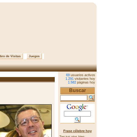
bro de Visitas
Juegos
69
usuarios activos
1.291
visitantes hoy
1.582
páginas hoy
Buscar
Frase célebre hoy
Ten tus ojos bien