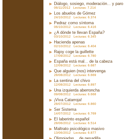
Diálogo, sosiego, moderación... y paro
06/11/2012 Lecturas: 7.214
Los abuelos de Gómez
24/10/2012 Lecturas: 6.374
Pedraz como síntoma
06/10/2012 Lecturas: 6.416
¿A dónde te llevan España?
03/10/2012 Lecturas: 6.345
Hacienda apenas
02/10/2012 Lecturas: 6.404
Rajoy coge la guillette
17/09/2012 Lecturas: 6.780
España está mal... de la cabeza
12/09/2012 Lecturas: 6.687
Que alguien (nos) intervenga
28/08/2012 Lecturas: 6.669
La sentina del chivo
12/08/2012 Lecturas: 6.897
Una izquierda aberroncha
09/08/2012 Lecturas: 6.668
¡Viva Catarroja!
28/07/2012 Lecturas: 6.860
Ser Sistema
14/07/2012 Lecturas: 6.769
El laberinto español
28/06/2012 Lecturas: 6.514
Maltrato psicológico masivo
13/06/2012 Lecturas: 6.877
Olimpiadas... de pesadilla