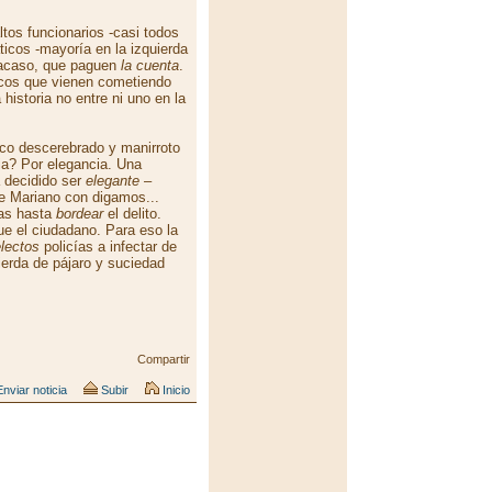
altos funcionarios -casi todos
icos -mayoría en la izquierda
 acaso, que paguen
la cuenta
.
ticos que vienen cometiendo
historia no entre ni uno en la
tico descerebrado y manirroto
ia? Por elegancia. Una
a decidido ser
elegante
–
ue Mariano con digamos...
tas hasta
bordear
el delito.
e el ciudadano. Para eso la
lectos
policías a infectar de
ierda de pájaro y suciedad
Compartir
nviar noticia
Subir
Inicio