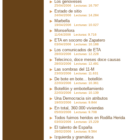
Los genoveses
25/04/2006 Lecturas: 16.797
Estado de sitio
24/04/2006 Lecturas: 14.284
Marbella
19/04/2006 Lecturas: 10.027
Monseñora
11/04/2006 Lecturas: 9.716
ETA en socorro de Zapatero
03/04/2006 Lecturas: 10.188
Los comunicados de ETA
28/03/2006 Lecturas: 12.228
Telecinco, doce meses doce causas
28/03/2006 Lecturas: 12.491
Las sombras del 11-M
23/03/2006 Lecturas: 11.631
De bote en bote... botellón
22/03/2006 Lecturas: 10.361
Botellón y embotellamiento
22/03/2006 Lecturas: 10.139
Una Democracia sin atributos
19/03/2006 Lecturas: 9.844
En total, 360.000 viviendas
05/03/2006 Lecturas: 9.708
Todos fuimos heridos en Rodilla Herida
03/03/2006 Lecturas: 15.229
El talento de España
28/02/2006 Lecturas: 9.564
Izquierda y gramática