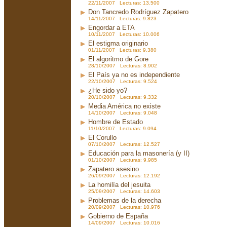
22/11/2007 Lecturas: 13.500
Don Tancredo Rodríguez Zapatero
14/11/2007 Lecturas: 9.823
Engordar a ETA
10/11/2007 Lecturas: 10.006
El estigma originario
01/11/2007 Lecturas: 9.380
El algoritmo de Gore
28/10/2007 Lecturas: 8.902
El País ya no es independiente
22/10/2007 Lecturas: 9.524
¿He sido yo?
20/10/2007 Lecturas: 9.332
Media América no existe
14/10/2007 Lecturas: 9.048
Hombre de Estado
11/10/2007 Lecturas: 9.094
El Corullo
07/10/2007 Lecturas: 12.527
Educación para la masonería (y II)
01/10/2007 Lecturas: 9.985
Zapatero asesino
26/09/2007 Lecturas: 12.192
La homilía del jesuita
25/09/2007 Lecturas: 14.603
Problemas de la derecha
20/09/2007 Lecturas: 10.976
Gobierno de España
14/09/2007 Lecturas: 10.016