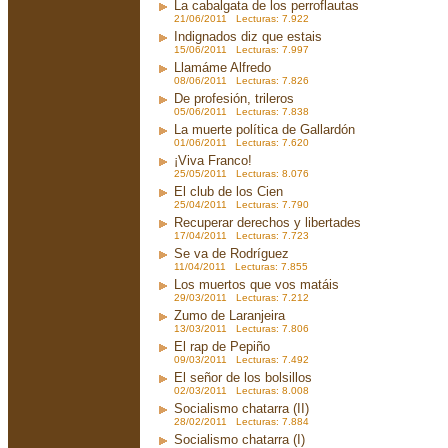
La cabalgata de los perroflautas
21/06/2011 Lecturas: 7.922
Indignados diz que estais
15/06/2011 Lecturas: 7.997
Llamáme Alfredo
08/06/2011 Lecturas: 7.826
De profesión, trileros
05/06/2011 Lecturas: 7.838
La muerte política de Gallardón
01/06/2011 Lecturas: 7.620
¡Viva Franco!
25/05/2011 Lecturas: 8.076
El club de los Cien
25/04/2011 Lecturas: 7.790
Recuperar derechos y libertades
17/04/2011 Lecturas: 7.723
Se va de Rodríguez
11/04/2011 Lecturas: 7.855
Los muertos que vos matáis
29/03/2011 Lecturas: 7.212
Zumo de Laranjeira
13/03/2011 Lecturas: 7.806
El rap de Pepiño
09/03/2011 Lecturas: 7.492
El señor de los bolsillos
02/03/2011 Lecturas: 8.008
Socialismo chatarra (II)
28/02/2011 Lecturas: 7.884
Socialismo chatarra (I)