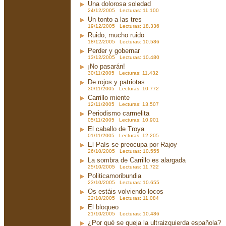
Una dolorosa soledad
24/12/2005 Lecturas: 11.100
Un tonto a las tres
19/12/2005 Lecturas: 18.336
Ruido, mucho ruido
18/12/2005 Lecturas: 10.586
Perder y gobernar
13/12/2005 Lecturas: 10.480
¡No pasarán!
30/11/2005 Lecturas: 11.432
De rojos y patriotas
30/11/2005 Lecturas: 10.772
Carrillo miente
12/11/2005 Lecturas: 13.507
Periodismo carmelita
05/11/2005 Lecturas: 10.901
El caballo de Troya
01/11/2005 Lecturas: 12.205
El País se preocupa por Rajoy
26/10/2005 Lecturas: 10.555
La sombra de Carrillo es alargada
25/10/2005 Lecturas: 11.722
Politicamoribundia
23/10/2005 Lecturas: 10.655
Os estáis volviendo locos
22/10/2005 Lecturas: 11.084
El bloqueo
21/10/2005 Lecturas: 10.486
¿Por qué se queja la ultraizquierda española?