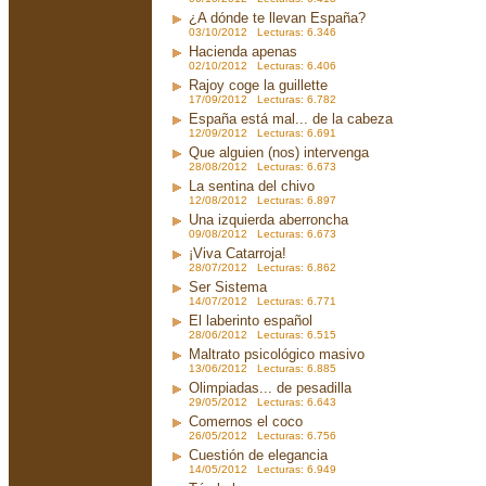
¿A dónde te llevan España?
03/10/2012 Lecturas: 6.346
Hacienda apenas
02/10/2012 Lecturas: 6.406
Rajoy coge la guillette
17/09/2012 Lecturas: 6.782
España está mal... de la cabeza
12/09/2012 Lecturas: 6.691
Que alguien (nos) intervenga
28/08/2012 Lecturas: 6.673
La sentina del chivo
12/08/2012 Lecturas: 6.897
Una izquierda aberroncha
09/08/2012 Lecturas: 6.673
¡Viva Catarroja!
28/07/2012 Lecturas: 6.862
Ser Sistema
14/07/2012 Lecturas: 6.771
El laberinto español
28/06/2012 Lecturas: 6.515
Maltrato psicológico masivo
13/06/2012 Lecturas: 6.885
Olimpiadas... de pesadilla
29/05/2012 Lecturas: 6.643
Comernos el coco
26/05/2012 Lecturas: 6.756
Cuestión de elegancia
14/05/2012 Lecturas: 6.949