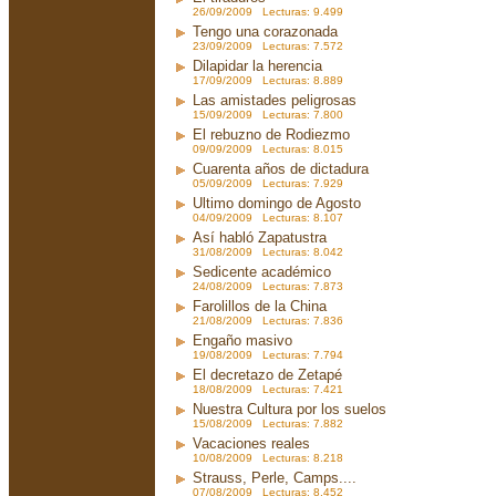
26/09/2009 Lecturas: 9.499
Tengo una corazonada
23/09/2009 Lecturas: 7.572
Dilapidar la herencia
17/09/2009 Lecturas: 8.889
Las amistades peligrosas
15/09/2009 Lecturas: 7.800
El rebuzno de Rodiezmo
09/09/2009 Lecturas: 8.015
Cuarenta años de dictadura
05/09/2009 Lecturas: 7.929
Ultimo domingo de Agosto
04/09/2009 Lecturas: 8.107
Así habló Zapatustra
31/08/2009 Lecturas: 8.042
Sedicente académico
24/08/2009 Lecturas: 7.873
Farolillos de la China
21/08/2009 Lecturas: 7.836
Engaño masivo
19/08/2009 Lecturas: 7.794
El decretazo de Zetapé
18/08/2009 Lecturas: 7.421
Nuestra Cultura por los suelos
15/08/2009 Lecturas: 7.882
Vacaciones reales
10/08/2009 Lecturas: 8.218
Strauss, Perle, Camps....
07/08/2009 Lecturas: 8.452