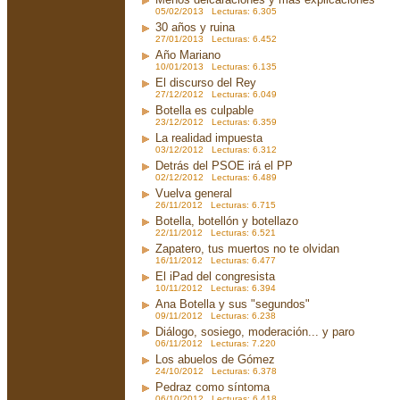
05/02/2013 Lecturas: 6.305
30 años y ruina
27/01/2013 Lecturas: 6.452
Año Mariano
10/01/2013 Lecturas: 6.135
El discurso del Rey
27/12/2012 Lecturas: 6.049
Botella es culpable
23/12/2012 Lecturas: 6.359
La realidad impuesta
03/12/2012 Lecturas: 6.312
Detrás del PSOE irá el PP
02/12/2012 Lecturas: 6.489
Vuelva general
26/11/2012 Lecturas: 6.715
Botella, botellón y botellazo
22/11/2012 Lecturas: 6.521
Zapatero, tus muertos no te olvidan
16/11/2012 Lecturas: 6.477
El iPad del congresista
10/11/2012 Lecturas: 6.394
Ana Botella y sus "segundos"
09/11/2012 Lecturas: 6.238
Diálogo, sosiego, moderación... y paro
06/11/2012 Lecturas: 7.220
Los abuelos de Gómez
24/10/2012 Lecturas: 6.378
Pedraz como síntoma
06/10/2012 Lecturas: 6.418