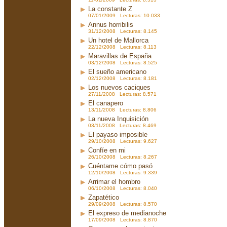
La constante Z
07/01/2009 Lecturas: 10.033
Annus horribilis
31/12/2008 Lecturas: 8.145
Un hotel de Mallorca
22/12/2008 Lecturas: 8.113
Maravillas de España
03/12/2008 Lecturas: 8.525
El sueño americano
02/12/2008 Lecturas: 8.181
Los nuevos caciques
27/11/2008 Lecturas: 8.571
El canapero
13/11/2008 Lecturas: 8.806
La nueva Inquisición
03/11/2008 Lecturas: 8.469
El payaso imposible
29/10/2008 Lecturas: 9.627
Confíe en mi
26/10/2008 Lecturas: 8.267
Cuéntame cómo pasó
12/10/2008 Lecturas: 9.339
Arrimar el hombro
06/10/2008 Lecturas: 8.040
Zapatético
29/09/2008 Lecturas: 8.570
El expreso de medianoche
17/09/2008 Lecturas: 8.870