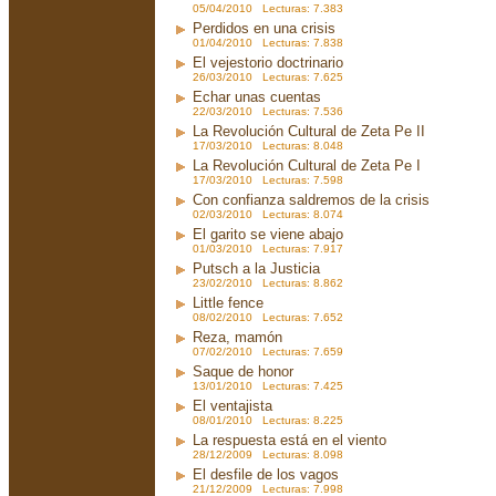
05/04/2010 Lecturas: 7.383
Perdidos en una crisis
01/04/2010 Lecturas: 7.838
El vejestorio doctrinario
26/03/2010 Lecturas: 7.625
Echar unas cuentas
22/03/2010 Lecturas: 7.536
La Revolución Cultural de Zeta Pe II
17/03/2010 Lecturas: 8.048
La Revolución Cultural de Zeta Pe I
17/03/2010 Lecturas: 7.598
Con confianza saldremos de la crisis
02/03/2010 Lecturas: 8.074
El garito se viene abajo
01/03/2010 Lecturas: 7.917
Putsch a la Justicia
23/02/2010 Lecturas: 8.862
Little fence
08/02/2010 Lecturas: 7.652
Reza, mamón
07/02/2010 Lecturas: 7.659
Saque de honor
13/01/2010 Lecturas: 7.425
El ventajista
08/01/2010 Lecturas: 8.225
La respuesta está en el viento
28/12/2009 Lecturas: 8.098
El desfile de los vagos
21/12/2009 Lecturas: 7.998