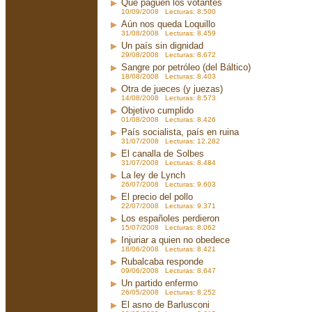
Que paguen los votantes
10/09/2008 Lecturas: 8.500
Aún nos queda Loquillo
31/08/2008 Lecturas: 8.459
Un país sin dignidad
29/08/2008 Lecturas: 8.672
Sangre por petróleo (del Báltico)
18/08/2008 Lecturas: 8.403
Otra de jueces (y juezas)
14/08/2008 Lecturas: 8.573
Objetivo cumplido
01/08/2008 Lecturas: 8.426
País socialista, país en ruina
31/07/2008 Lecturas: 12.282
El canalla de Solbes
31/07/2008 Lecturas: 8.484
La ley de Lynch
26/07/2008 Lecturas: 9.603
El precio del pollo
22/07/2008 Lecturas: 9.371
Los españoles perdieron
15/07/2008 Lecturas: 8.062
Injuriar a quien no obedece
18/06/2008 Lecturas: 8.421
Rubalcaba responde
09/06/2008 Lecturas: 8.647
Un partido enfermo
26/05/2008 Lecturas: 8.252
El asno de Barlusconi