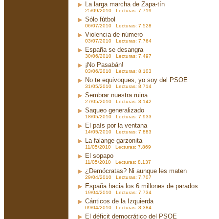
La larga marcha de Zapa-tín
25/09/2010 Lecturas: 7.719
Sólo fútbol
06/07/2010 Lecturas: 7.528
Violencia de número
03/07/2010 Lecturas: 7.764
España se desangra
30/06/2010 Lecturas: 7.497
¡No Pasabán!
03/06/2010 Lecturas: 8.103
No te equivoques, yo soy del PSOE
31/05/2010 Lecturas: 8.714
Sembrar nuestra ruina
27/05/2010 Lecturas: 8.142
Saqueo generalizado
18/05/2010 Lecturas: 7.933
El país por la ventana
14/05/2010 Lecturas: 7.883
La falange garzonita
11/05/2010 Lecturas: 7.869
El sopapo
11/05/2010 Lecturas: 8.137
¿Demócratas? Ni aunque les maten
29/04/2010 Lecturas: 7.707
España hacia los 6 millones de parados
19/04/2010 Lecturas: 7.734
Cánticos de la Izquierda
09/04/2010 Lecturas: 8.384
El déficit democrático del PSOE