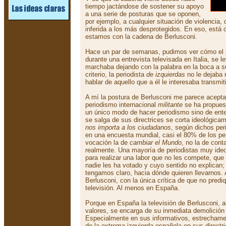
tiempo jactándose de sostener su apoyo
a una serie de posturas que se oponen,
por ejemplo, a cualquier situación de violencia,
inferida a los más desprotegidos. En eso, está 
estamos con la cadena de Berlusconi.
Hace un par de semanas, pudimos ver cómo el pr
durante una entrevista televisada en Italia, se l
marchaba dejando con la palabra en la boca a s
criterio, la periodista
de izquierdas
no le dejaba 
hablar de aquello que a él le interesaba transmiti
A mí la postura de Berlusconi me parece aceptab
periodismo internacional
militante
se ha propues
un único modo de hacer periodismo sino de enten
se salga de sus directrices se corta ideológica
nos importa a los ciudadanos
, según dichos per
en una encuesta mundial, casi el 80% de los p
vocación la de
cambiar el Mundo
, no la de con
realmente. Una mayoría de periodistas muy ide
para realizar una labor que no les compete, que n
nadie les ha votado y cuyo sentido no explican;
tengamos claro, hacia dónde quieren llevarnos. 
Berlusconi, con la única crítica de que no predi
televisión. Al menos en España.
Porque en España la televisión de Berlusconi, a
valores, se encarga de su inmediata demolición
Especialmente en sus informativos, estrechamen
de la extrema izquierda española en sus directr