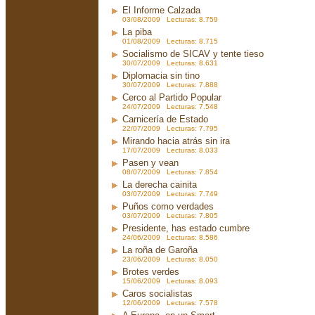
El Informe Calzada
03/08/2009 Lecturas: 8.759
La piba
01/08/2009 Lecturas: 8.715
Socialismo de SICAV y tente tieso
30/07/2009 Lecturas: 8.631
Diplomacia sin tino
30/07/2009 Lecturas: 7.888
Cerco al Partido Popular
24/07/2009 Lecturas: 7.548
Carnicería de Estado
22/07/2009 Lecturas: 7.795
Mirando hacia atrás sin ira
17/07/2009 Lecturas: 8.033
Pasen y vean
08/07/2009 Lecturas: 7.854
La derecha cainita
03/07/2009 Lecturas: 7.749
Puños como verdades
03/07/2009 Lecturas: 7.805
Presidente, has estado cumbre
24/06/2009 Lecturas: 8.586
La roña de Garoña
23/06/2009 Lecturas: 8.050
Brotes verdes
15/06/2009 Lecturas: 8.093
Caros socialistas
12/06/2009 Lecturas: 7.578