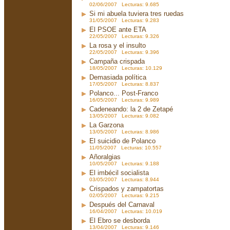
02/06/2007 Lecturas: 9.685
Si mi abuela tuviera tres ruedas
31/05/2007 Lecturas: 9.283
El PSOE ante ETA
22/05/2007 Lecturas: 9.326
La rosa y el insulto
22/05/2007 Lecturas: 9.396
Campaña crispada
18/05/2007 Lecturas: 10.129
Demasiada política
17/05/2007 Lecturas: 8.837
Polanco... Post-Franco
16/05/2007 Lecturas: 9.989
Cadeneando: la 2 de Zetapé
13/05/2007 Lecturas: 9.082
La Garzona
13/05/2007 Lecturas: 8.986
El suicidio de Polanco
11/05/2007 Lecturas: 10.557
Añoralgias
10/05/2007 Lecturas: 9.188
El imbécil socialista
03/05/2007 Lecturas: 8.944
Crispados y zampatortas
02/05/2007 Lecturas: 9.215
Después del Carnaval
16/04/2007 Lecturas: 10.019
El Ebro se desborda
13/04/2007 Lecturas: 9.146