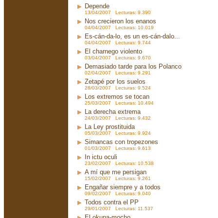
Depende
13/04/2007 Lecturas: 9.390
Nos crecieron los enanos
04/04/2007 Lecturas: 10.019
Es-cán-da-lo, es un es-cán-dalo...
04/04/2007 Lecturas: 9.744
El charnego violento
03/04/2007 Lecturas: 9.670
Demasiado tarde para los Polanco
02/04/2007 Lecturas: 9.291
Zetapé por los suelos
28/03/2007 Lecturas: 9.524
Los extremos se tocan
25/03/2007 Lecturas: 10.494
La derecha extrema
24/03/2007 Lecturas: 9.432
La Ley prostituida
05/03/2007 Lecturas: 9.924
Simancas con tropezones
01/03/2007 Lecturas: 9.613
In ictu oculi
23/02/2007 Lecturas: 10.538
A mí que me persigan
15/02/2007 Lecturas: 9.261
Engañar siempre y a todos
09/02/2007 Lecturas: 9.040
Todos contra el PP
29/01/2007 Lecturas: 11.537
El okupa-mocho