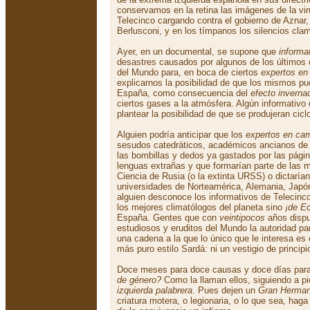
conservamos en la retina las imágenes de la vir
Telecinco cargando contra el gobierno de Aznar, 
Berlusconi, y en los tímpanos los silencios cl
Ayer, en un documental, se supone que
informa
desastres causados por algunos de los últimos c
del Mundo para, en boca de ciertos
expertos en
explicarnos la posibilidad de que los mismos pu
España, como consecuencia del
efecto inverna
ciertos gases a la atmósfera. Algún informativo
plantear la posibilidad de que se produjeran cic
Alguien podría anticipar que los
expertos en cam
sesudos catedráticos, académicos ancianos de 
las bombillas y dedos ya gastados por las página
lenguas extrañas y que formarían parte de las
Ciencia de Rusia (o la extinta URSS) o dictarían
universidades de Norteamérica, Alemania, Japón
alguien desconoce los informativos de Telecinco
los mejores climatólogos del planeta sino
¡de Ec
España. Gentes que con
veintipocos
años dispu
estudiosos y eruditos del Mundo la autoridad p
una cadena a la que lo único que le interesa es 
más puro estilo Sardá: ni un vestigio de principi
Doce meses para doce causas y doce días para
de género?
Como la llaman ellos, siguiendo a pies
izquierda palabrera
. Pues dejen un
Gran Herma
criatura motera, o legionaria, o lo que sea, haga