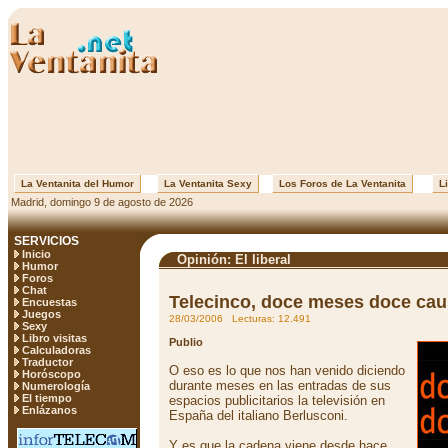
La Ventanita del Humor
La Ventanita Sexy
Los Foros de La Ventanita
Li
Madrid, domingo 9 de agosto de 2026
SERVICIOS
Inicio
Opinión: El liberal
Humor
Foros
Chat
Telecinco, doce meses doce ca
Encuestas
Juegos
28/03/2006 Lecturas: 12.491
Sexy
Libro visitas
Publio
Calculadoras
Traductor
O eso es lo que nos han venido diciendo
Horóscopo
durante meses en las entradas de sus
Numerología
El tiempo
espacios publicitarios la televisión en
Enlázanos
España del italiano Berlusconi.
Y es que la cadena viene desde hace