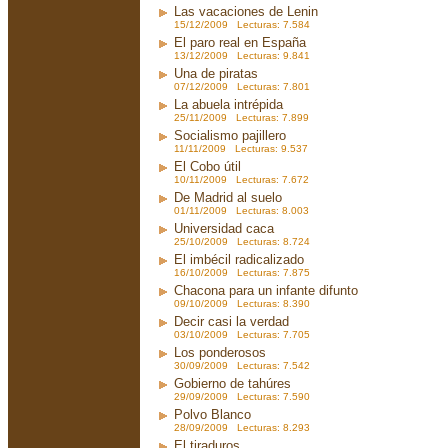
Las vacaciones de Lenin
15/12/2009 Lecturas: 7.584
El paro real en España
13/12/2009 Lecturas: 9.841
Una de piratas
07/12/2009 Lecturas: 7.801
La abuela intrépida
25/11/2009 Lecturas: 7.899
Socialismo pajillero
11/11/2009 Lecturas: 9.537
El Cobo útil
10/11/2009 Lecturas: 7.672
De Madrid al suelo
01/11/2009 Lecturas: 8.003
Universidad caca
25/10/2009 Lecturas: 8.724
El imbécil radicalizado
16/10/2009 Lecturas: 7.875
Chacona para un infante difunto
09/10/2009 Lecturas: 8.390
Decir casi la verdad
03/10/2009 Lecturas: 7.705
Los ponderosos
30/09/2009 Lecturas: 7.542
Gobierno de tahúres
29/09/2009 Lecturas: 7.590
Polvo Blanco
28/09/2009 Lecturas: 8.293
El tiraduros