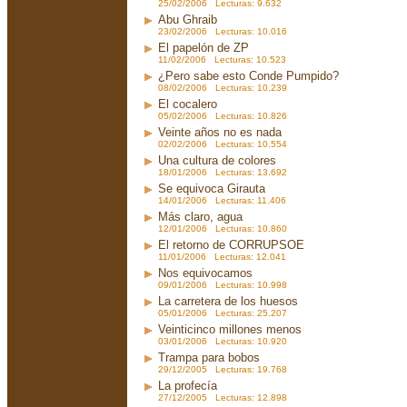
25/02/2006 Lecturas: 9.632
Abu Ghraib
23/02/2006 Lecturas: 10.016
El papelón de ZP
11/02/2006 Lecturas: 10.523
¿Pero sabe esto Conde Pumpido?
08/02/2006 Lecturas: 10.239
El cocalero
05/02/2006 Lecturas: 10.826
Veinte años no es nada
02/02/2006 Lecturas: 10.554
Una cultura de colores
18/01/2006 Lecturas: 13.692
Se equivoca Girauta
14/01/2006 Lecturas: 11.406
Más claro, agua
12/01/2006 Lecturas: 10.860
El retorno de CORRUPSOE
11/01/2006 Lecturas: 12.041
Nos equivocamos
09/01/2006 Lecturas: 10.998
La carretera de los huesos
05/01/2006 Lecturas: 25.207
Veinticinco millones menos
03/01/2006 Lecturas: 10.920
Trampa para bobos
29/12/2005 Lecturas: 19.768
La profecía
27/12/2005 Lecturas: 12.898