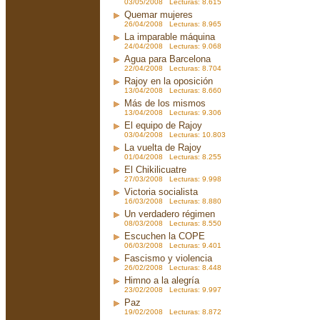
03/05/2008 Lecturas: 8.615
Quemar mujeres
26/04/2008 Lecturas: 8.965
La imparable máquina
24/04/2008 Lecturas: 9.068
Agua para Barcelona
22/04/2008 Lecturas: 8.704
Rajoy en la oposición
13/04/2008 Lecturas: 8.660
Más de los mismos
13/04/2008 Lecturas: 9.306
El equipo de Rajoy
03/04/2008 Lecturas: 10.803
La vuelta de Rajoy
01/04/2008 Lecturas: 8.255
El Chikilicuatre
27/03/2008 Lecturas: 9.998
Victoria socialista
16/03/2008 Lecturas: 8.880
Un verdadero régimen
08/03/2008 Lecturas: 8.550
Escuchen la COPE
06/03/2008 Lecturas: 9.401
Fascismo y violencia
26/02/2008 Lecturas: 8.448
Himno a la alegría
23/02/2008 Lecturas: 9.997
Paz
19/02/2008 Lecturas: 8.872