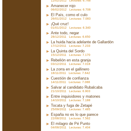
12/02/2012 Lecturas: 6.748
Amanecer rojo
06/02/2012 Lecturas: 6.708
El País, como el culo
26/01/2012 Lecturas: 7.083
¡Qué cruz!
01/01/2012 Lecturas: 6.340
Ante todo, negar
28/12/2011 Lecturas: 6.650
La huida hacia adelante de Gallardón
17/12/2011 Lecturas: 7.233
La Quinta del Sordo
15/12/2011 Lecturas: 7.170
Rebelión en esta granja
03/12/2011 Lecturas: 7.018
La zorra en el gallinero
18/11/2011 Lecturas: 7.642
Cuestión de confianza
14/11/2011 Lecturas: 7.088
Salvar al candidato Rubalcaba
21/10/2011 Lecturas: 6.903
Entre inquisidores y matones
14/10/2011 Lecturas: 7.188
Tocata y fuga de Zetapé
25/09/2011 Lecturas: 7.485
España no es lo que parece
22/08/2011 Lecturas: 7.562
El milagro de Pé Punto
04/08/2011 Lecturas: 7.404