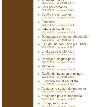
26/01/2007 Lecturas: 9.643
Será por cordones
21/01/2007 Lecturas: 9.166
Carrillo y sus razones
19/01/2007 Lecturas: 11.160
Fascistas
14/01/2007 Lecturas: 9.534
Zetapé de las JONS
13/01/2007 Lecturas: 10.011
Demagogos e ineptos sin solución
09/01/2007 Lecturas: 9.146
ETA da una bofETAda a zETApé
05/01/2007 Lecturas: 9.487
El okupa de la Moncloa
26/12/2006 Lecturas: 10.107
Un viaje a ninguna parte
24/12/2006 Lecturas: 9.081
Mi Gente
24/12/2006 Lecturas: 10.628
Gabilondo investiga el milagro
20/12/2006 Lecturas: 9.455
El estado social socialista
14/12/2006 Lecturas: 9.560
Acojonante subida de impuestos
11/12/2006 Lecturas: 12.302
Educación para la masonería
08/12/2006 Lecturas: 13.298
El Capitán Lozano
08/12/2006 Lecturas: 12.954