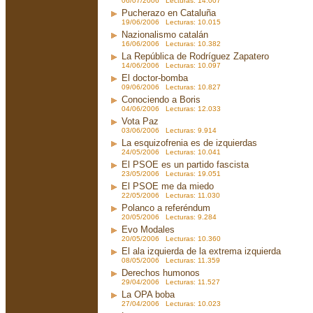
06/07/2006 Lecturas: 14.007
Pucherazo en Cataluña
19/06/2006 Lecturas: 10.015
Nazionalismo catalán
16/06/2006 Lecturas: 10.382
La República de Rodríguez Zapatero
14/06/2006 Lecturas: 10.097
El doctor-bomba
09/06/2006 Lecturas: 10.827
Conociendo a Boris
04/06/2006 Lecturas: 12.033
Vota Paz
03/06/2006 Lecturas: 9.914
La esquizofrenia es de izquierdas
24/05/2006 Lecturas: 10.041
El PSOE es un partido fascista
23/05/2006 Lecturas: 19.051
El PSOE me da miedo
22/05/2006 Lecturas: 11.030
Polanco a referéndum
20/05/2006 Lecturas: 9.284
Evo Modales
20/05/2006 Lecturas: 10.360
El ala izquierda de la extrema izquierda
08/05/2006 Lecturas: 11.359
Derechos humonos
29/04/2006 Lecturas: 11.527
La OPA boba
27/04/2006 Lecturas: 10.023