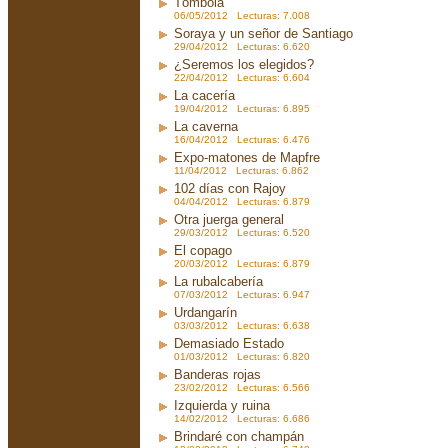
Tómbola
06/05/2012 Lecturas: 7.008
Soraya y un señor de Santiago
29/04/2012 Lecturas: 6.620
¿Seremos los elegidos?
22/04/2012 Lecturas: 6.604
La cacería
19/04/2012 Lecturas: 6.895
La caverna
16/04/2012 Lecturas: 6.476
Expo-matones de Mapfre
11/04/2012 Lecturas: 6.862
102 días con Rajoy
04/04/2012 Lecturas: 6.879
Otra juerga general
29/03/2012 Lecturas: 6.520
El copago
20/03/2012 Lecturas: 6.879
La rubalcabería
07/03/2012 Lecturas: 6.947
Urdangarín
03/03/2012 Lecturas: 6.638
Demasiado Estado
01/03/2012 Lecturas: 6.820
Banderas rojas
23/02/2012 Lecturas: 6.566
Izquierda y ruina
14/02/2012 Lecturas: 6.686
Brindaré con champán