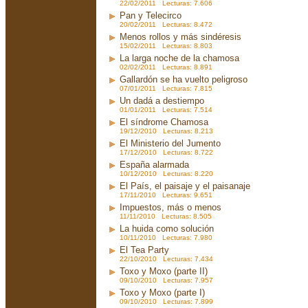
22/02/2011 Lecturas: 7.606
Pan y Telecirco
20/02/2011 Lecturas: 8.472
Menos rollos y más sindéresis
15/02/2011 Lecturas: 8.803
La larga noche de la chamosa
02/02/2011 Lecturas: 8.891
Gallardón se ha vuelto peligroso
07/01/2011 Lecturas: 7.815
Un dadá a destiempo
01/01/2011 Lecturas: 7.514
El síndrome Chamosa
19/12/2010 Lecturas: 8.213
El Ministerio del Jumento
17/12/2010 Lecturas: 8.722
España alarmada
10/12/2010 Lecturas: 8.220
El País, el paisaje y el paisanaje
17/11/2010 Lecturas: 9.651
Impuestos, más o menos
11/11/2010 Lecturas: 8.505
La huida como solución
10/11/2010 Lecturas: 7.980
El Tea Party
22/10/2010 Lecturas: 7.434
Toxo y Moxo (parte II)
09/10/2010 Lecturas: 7.957
Toxo y Moxo (parte I)
09/10/2010 Lecturas: 7.899