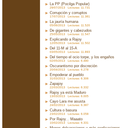
La PP (Pocilga Popular)
29/07/2013 Lecturas: 11.731
Corrupción y corruptos
17/07/2013 Lecturas: 11.381
La jauría humana
05/06/2013 Lecturas: 11.520
De gigantes y cabezudos
25/05/2013 Lecturas: 11.547
Explicando a Rajoy
12/05/2013 Lecturas: 11.502
Del 11-M al 15-A
03/05/2013 Lecturas: 11.893
Del tiempo el ocio torpe, y los engaños
02/05/2013 Lecturas: 6.480
Oscurantismo por discreción
20/04/2013 Lecturas: 6.278
Empoderar al pueblo
31/03/2013 Lecturas: 6.306
Zapajoy
22/03/2013 Lecturas: 6.332
Rajoy ya está Maduro
13/03/2013 Lecturas: 6.005
Cayo Lara me asusta
24/02/2013 Lecturas: 6.387
Cultura o basura
23/02/2013 Lecturas: 6.058
Por Rajoy... Maaato
10/02/2013 Lecturas: 6.331
Menos delcaraciones y más explicaciones