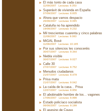
El más tonto de cada casa
11/09/2007 Lecturas: 9.353
Superávit de vivienda en España
07/09/2007 Lecturas: 8.835
Ahora que vamos despacio
26/08/2007 Lecturas: 9.065
Cataluña no ha aprendido
19/08/2007 Lecturas: 9.232
Mil trescientas cuarenta y cinco palabras
11/08/2007 Lecturas: 9.083
MiGAL Bosé
11/08/2007 Lecturas: 10.165
Por sus silencios les conoceréis
30/07/2007 Lecturas: 9.344
Niebla visible
30/07/2007 Lecturas: 9.027
Calle 30
27/07/2007 Lecturas: 8.752
Menudos ciudadanos
21/07/2007 Lecturas: 8.479
Prisa mata
21/07/2007 Lecturas: 9.042
La caída de la casa... Prisa
12/07/2007 Lecturas: 8.956
El
abobinable
hombre de los... vagones
17/06/2007 Lecturas: 8.998
Estado policíaco socialista
06/06/2007 Lecturas: 9.199
El asesino de Couso