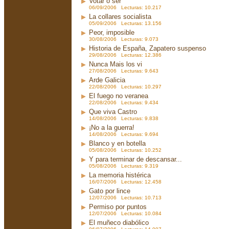
Votar o ser
06/09/2006 Lecturas: 10.217
La collares socialista
05/09/2006 Lecturas: 13.156
Peor, imposible
30/08/2006 Lecturas: 9.073
Historia de España, Zapatero suspenso
29/08/2006 Lecturas: 12.386
Nunca Mais los vi
27/08/2006 Lecturas: 9.643
Arde Galicia
22/08/2006 Lecturas: 10.297
El fuego no veranea
22/08/2006 Lecturas: 9.434
Que viva Castro
14/08/2006 Lecturas: 9.838
¡No a la guerra!
14/08/2006 Lecturas: 9.694
Blanco y en botella
05/08/2006 Lecturas: 10.252
Y para terminar de descansar...
05/08/2006 Lecturas: 9.319
La memoria histérica
16/07/2006 Lecturas: 12.458
Gato por lince
12/07/2006 Lecturas: 10.713
Permiso por puntos
12/07/2006 Lecturas: 10.084
El muñeco diabólico