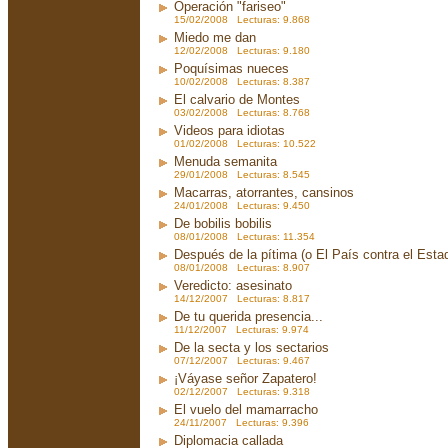
Operación "fariseo"
15/02/2008 Lecturas: 9.868
Miedo me dan
12/02/2008 Lecturas: 9.180
Poquísimas nueces
10/02/2008 Lecturas: 8.387
El calvario de Montes
03/02/2008 Lecturas: 8.768
Videos para idiotas
01/02/2008 Lecturas: 10.522
Menuda semanita
29/01/2008 Lecturas: 8.545
Macarras, atorrantes, cansinos
24/01/2008 Lecturas: 9.450
De bobilis bobilis
08/01/2008 Lecturas: 11.354
Después de la pítima (o El País contra el Est
08/01/2008 Lecturas: 8.907
Veredicto: asesinato
14/12/2007 Lecturas: 8.817
De tu querida presencia...
11/12/2007 Lecturas: 9.974
De la secta y los sectarios
07/12/2007 Lecturas: 9.467
¡Váyase señor Zapatero!
02/12/2007 Lecturas: 9.318
El vuelo del mamarracho
24/11/2007 Lecturas: 9.396
Diplomacia callada