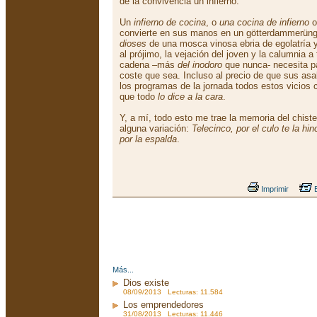
de la convivencia un infierno.
Un
infierno de cocina
, o
una cocina de infierno
o
convierte en sus manos en un götterdammerüng
dioses
de una mosca vinosa ebria de egolatría y
al prójimo, la vejación del joven y la calumnia a
cadena –más
del inodoro
que nunca- necesita p
coste que sea. Incluso al precio de que sus asal
los programas de la jornada todos estos vicios
que todo
lo dice a la cara
.
Y, a mí, todo esto me trae la memoria del chiste
alguna variación:
Telecinco, por el culo te la hin
por la espalda
.
Imprimir
E
Más...
Dios existe
08/09/2013 Lecturas: 11.584
Los emprendedores
31/08/2013 Lecturas: 11.446