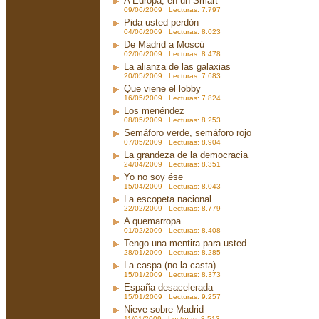
A Europa, en un Smart
09/06/2009 Lecturas: 7.797
Pida usted perdón
04/06/2009 Lecturas: 8.023
De Madrid a Moscú
02/06/2009 Lecturas: 8.478
La alianza de las galaxias
20/05/2009 Lecturas: 7.683
Que viene el lobby
16/05/2009 Lecturas: 7.824
Los menéndez
08/05/2009 Lecturas: 8.253
Semáforo verde, semáforo rojo
07/05/2009 Lecturas: 8.904
La grandeza de la democracia
24/04/2009 Lecturas: 8.351
Yo no soy ése
15/04/2009 Lecturas: 8.043
La escopeta nacional
22/02/2009 Lecturas: 8.779
A quemarropa
01/02/2009 Lecturas: 8.408
Tengo una mentira para usted
28/01/2009 Lecturas: 8.285
La caspa (no la casta)
15/01/2009 Lecturas: 8.373
España desacelerada
15/01/2009 Lecturas: 9.257
Nieve sobre Madrid
11/01/2009 Lecturas: 8.513