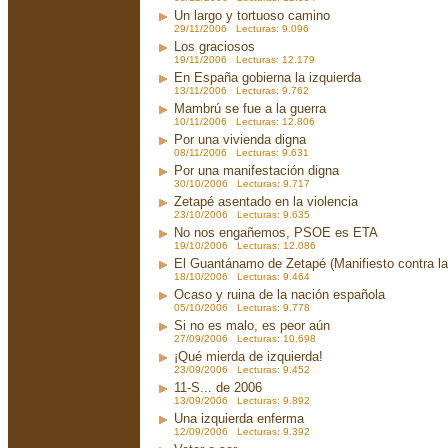
Un largo y tortuoso camino
29/11/2006 Lecturas: 9.096
Los graciosos
19/11/2006 Lecturas: 12.179
En España gobierna la izquierda
13/11/2006 Lecturas: 9.762
Mambrú se fue a la guerra
10/11/2006 Lecturas: 12.806
Por una vivienda digna
08/11/2006 Lecturas: 9.631
Por una manifestación digna
30/10/2006 Lecturas: 9.717
Zetapé asentado en la violencia
23/10/2006 Lecturas: 9.635
No nos engañemos, PSOE es ETA
19/10/2006 Lecturas: 12.086
El Guantánamo de Zetapé (Manifiesto contra la 
18/10/2006 Lecturas: 9.464
Ocaso y ruina de la nación española
05/10/2006 Lecturas: 9.778
Si no es malo, es peor aún
27/09/2006 Lecturas: 10.698
¡Qué mierda de izquierda!
23/09/2006 Lecturas: 9.452
11-S... de 2006
13/09/2006 Lecturas: 9.892
Una izquierda enferma
12/09/2006 Lecturas: 9.392