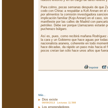
Para colmo, pocas semanas después de que Za
codo con Chirac a respaldar a Kofi Annan en el
por alimentos
la comisión investigadora sancion
implicación familiar (Kojo Annan) en el caso, si
manifieste por las calles de Madrid con pancart
petróleo
. Debe ser porque Llamazares estarán pe
pucherazo búlgaro.
Así es, pues, como recibirá mañana Rodríguez a
la cara y un Gobierno que hace aguas por todas 
nacionalista aranera, coherente en todo momen
hace décadas, da rápido un paso más hacia el 
pocos creían tan sólo hace unos años que fuera
Imprimir
E
Más...
Dios existe
08/09/2013 Lecturas: 11.568
Los emprendedores