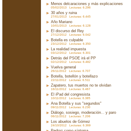
Menos delcaraciones y más explicaciones
05/02/2013 Lecturas: 6.296
30 años y ruina
27/01/2013 Lecturas: 6.445
Año Mariano
10/01/2013 Lecturas: 6.128
El discurso del Rey
27/12/2012 Lecturas: 6.042
Botella es culpable
23/12/2012 Lecturas: 6.350
La realidad impuesta
03/12/2012 Lecturas: 6.301
Detrás del PSOE irá el PP
02/12/2012 Lecturas: 6.482
Vuelva general
26/11/2012 Lecturas: 6.707
Botella, botellón y botellazo
22/11/2012 Lecturas: 6.511
Zapatero, tus muertos no te olvidan
16/11/2012 Lecturas: 6.467
El iPad del congresista
10/11/2012 Lecturas: 6.385
Ana Botella y sus "segundos"
09/11/2012 Lecturas: 6.230
Diálogo, sosiego, moderación... y paro
06/11/2012 Lecturas: 7.206
Los abuelos de Gómez
24/10/2012 Lecturas: 6.369
Pedraz como síntoma