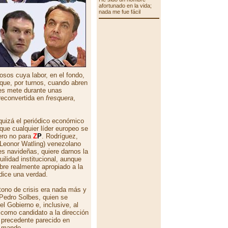
afortunado en la vida;
nada me fue fácil
sos cuya labor, en el fondo,
que, por turnos, cuando abren
les mete durante unas
reconvertida en
fresquera
,
quizá el periódico económico
que cualquier líder europeo se
ero no para
Z
P
. Rodríguez,
Leonor Watling) venezolano
s navideñas, quiere darnos la
uilidad institucional, aunque
bre realmente apropiado a la
dice una verdad.
tono de crisis era nada más y
Pedro Solbes, quien se
l Gobierno e, inclusive, al
 como candidato a la dirección
 precedente parecido en
y mando.