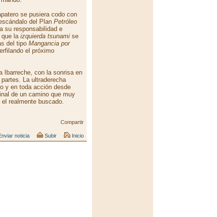
patero se pusiera codo con
 escándalo del Plan
Petróleo
a su responsabilidad e
n que la
izquierda tsunami
se
as del tipo
Mangancia por
rfilando el próximo
 Ibarreche, con la sonrisa en
partes. La ultraderecha
to y en toda acción desde
final de un camino que muy
 el realmente buscado.
Compartir
nviar noticia
Subir
Inicio