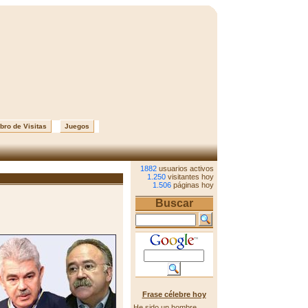
bro de Visitas
Juegos
1882
usuarios activos
1.250
visitantes hoy
1.506
páginas hoy
Buscar
Frase célebre hoy
He sido un hombre