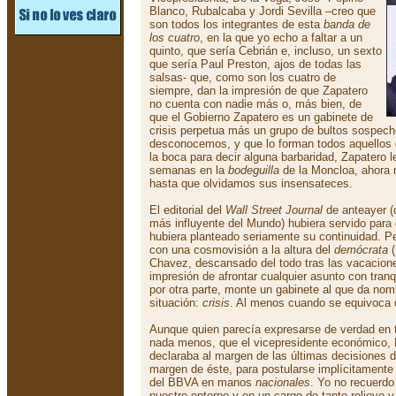
Blanco, Rubalcaba y Jordi Sevilla –creo que
son todos los integrantes de esta
banda de
los cuatro
, en la que yo echo a faltar a un
quinto, que sería Cebrián e, incluso, un sexto
que sería Paul Preston, ajos de todas las
salsas- que, como son los cuatro de
siempre, dan la impresión de que Zapatero
no cuenta con nadie más o, más bien, de
que el Gobierno Zapatero es un gabinete de
crisis perpetua más un grupo de bultos sospecho
desconocemos, y que lo forman todos aquellos 
la boca para decir alguna barbaridad, Zapatero 
semanas en la
bodeguilla
de la Moncloa, ahora 
hasta que olvidamos sus insensateces.
El editorial del
Wall Street Journal
de anteayer (
más influyente del Mundo) hubiera servido para 
hubiera planteado seriamente su continuidad. P
con una cosmovisión a la altura del
demócrata
(
Chavez, descansado del todo tras las vacacione
impresión de afrontar cualquier asunto con tranq
por otra parte, monte un gabinete al que da nom
situación:
crisis
. Al menos cuando se equivoca 
Aunque quien parecía expresarse de verdad en 
nada menos, que el vicepresidente económico, 
declaraba al margen de las últimas decisiones de
margen de éste, para postularse implícitamente
del BBVA en manos
nacionales
. Yo no recuerdo
nuestro entorno y en un cargo de tanto relieve 