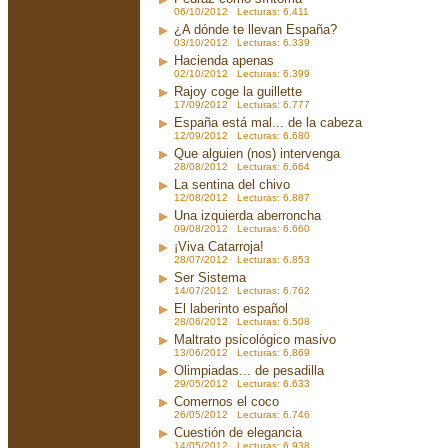
06/10/2012 Lecturas: 6.411
¿A dónde te llevan España?
03/10/2012 Lecturas: 6.339
Hacienda apenas
02/10/2012 Lecturas: 6.399
Rajoy coge la guillette
17/09/2012 Lecturas: 6.777
España está mal... de la cabeza
12/09/2012 Lecturas: 6.680
Que alguien (nos) intervenga
28/08/2012 Lecturas: 6.664
La sentina del chivo
12/08/2012 Lecturas: 6.887
Una izquierda aberroncha
09/08/2012 Lecturas: 6.660
¡Viva Catarroja!
28/07/2012 Lecturas: 6.853
Ser Sistema
14/07/2012 Lecturas: 6.762
El laberinto español
28/06/2012 Lecturas: 6.508
Maltrato psicológico masivo
13/06/2012 Lecturas: 6.869
Olimpiadas... de pesadilla
29/05/2012 Lecturas: 6.633
Comernos el coco
26/05/2012 Lecturas: 6.746
Cuestión de elegancia
14/05/2012 Lecturas: 6.938