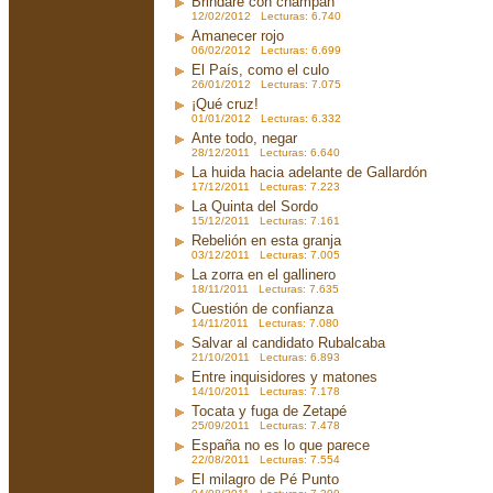
Brindaré con champán
12/02/2012 Lecturas: 6.740
Amanecer rojo
06/02/2012 Lecturas: 6.699
El País, como el culo
26/01/2012 Lecturas: 7.075
¡Qué cruz!
01/01/2012 Lecturas: 6.332
Ante todo, negar
28/12/2011 Lecturas: 6.640
La huida hacia adelante de Gallardón
17/12/2011 Lecturas: 7.223
La Quinta del Sordo
15/12/2011 Lecturas: 7.161
Rebelión en esta granja
03/12/2011 Lecturas: 7.005
La zorra en el gallinero
18/11/2011 Lecturas: 7.635
Cuestión de confianza
14/11/2011 Lecturas: 7.080
Salvar al candidato Rubalcaba
21/10/2011 Lecturas: 6.893
Entre inquisidores y matones
14/10/2011 Lecturas: 7.178
Tocata y fuga de Zetapé
25/09/2011 Lecturas: 7.478
España no es lo que parece
22/08/2011 Lecturas: 7.554
El milagro de Pé Punto