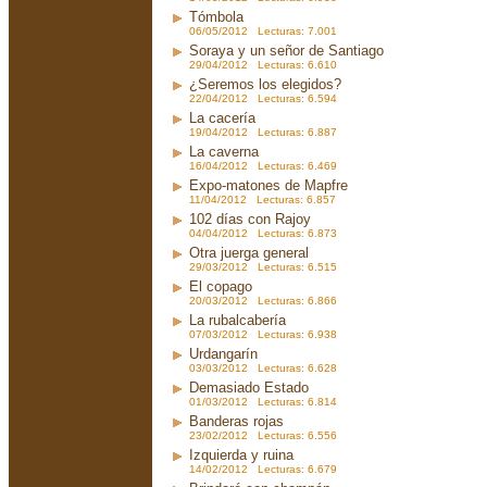
Tómbola
06/05/2012 Lecturas: 7.001
Soraya y un señor de Santiago
29/04/2012 Lecturas: 6.610
¿Seremos los elegidos?
22/04/2012 Lecturas: 6.594
La cacería
19/04/2012 Lecturas: 6.887
La caverna
16/04/2012 Lecturas: 6.469
Expo-matones de Mapfre
11/04/2012 Lecturas: 6.857
102 días con Rajoy
04/04/2012 Lecturas: 6.873
Otra juerga general
29/03/2012 Lecturas: 6.515
El copago
20/03/2012 Lecturas: 6.866
La rubalcabería
07/03/2012 Lecturas: 6.938
Urdangarín
03/03/2012 Lecturas: 6.628
Demasiado Estado
01/03/2012 Lecturas: 6.814
Banderas rojas
23/02/2012 Lecturas: 6.556
Izquierda y ruina
14/02/2012 Lecturas: 6.679