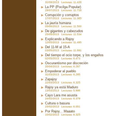
31/08/2013 Lecturas: 11.426
La PP (Pocilga Popular)
29/07/2013 Lecturas: 11.718
Corrupción y corruptos
17/07/2013 Lecturas: 11.365
La jauría humana
05/06/2013 Lecturas: 11.500
De gigantes y cabezudos
25/05/2013 Lecturas: 11.534
Explicando a Rajoy
12/05/2013 Lecturas: 11.485
Del 11-M al 15-A
03/05/2013 Lecturas: 11.881
Del tiempo el ocio torpe, y los engaños
02/05/2013 Lecturas: 6.473
Oscurantismo por discreción
20/04/2013 Lecturas: 6.267
Empoderar al pueblo
31/03/2013 Lecturas: 6.295
Zapajoy
22/03/2013 Lecturas: 6.325
Rajoy ya está Maduro
13/03/2013 Lecturas: 5.996
Cayo Lara me asusta
24/02/2013 Lecturas: 6.379
Cultura o basura
23/02/2013 Lecturas: 6.051
Por Rajoy... Maaato
10/02/2013 Lecturas: 6.325