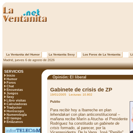
La Ventanita del Humor
La Ventanita Sexy
Los Foros de La Ventanita
Li
Madrid, jueves 6 de agosto de 2026
SERVICIOS
Inicio
Opinión: El liberal
Humor
Foros
Chat
Gabinete de crisis de ZP
Encuestas
Juegos
19/01/2005 Lecturas: 10.802
Sexy
Libro visitas
Publio
Calculadoras
Traductor
Para recibir hoy a Ibarreche en plan
Horóscopo
lehendakari
con plan anticonstitucional –
Numerología
El tiempo
mañana recibe Marín a Atucha- el Presidente
Enlázanos
Rodríguez ha constituido un
gabinete de
crisis
formado, al parecer, por la
Vicepresidenta, De la Vega, José "Pepiño"