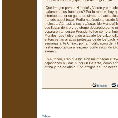
¡Qué imagen para la Historia! ¿Vieron y escucha
parlamentarios franceses? Por lo menos, hay q
intentaba tener un gesto de simpatía hacia ello
francés aquel texto. Podía habérselo ahorrado 
molestia. Aún así, a
sus señorías
(de Francia) l
que llevan dentro y su eterno desprecio por lo es
depararon a nuestro Presidente fue como si hubi
Morales, que hubiera ido a lavarle los calzoncil
entonces las airadas protestas de de los bachil
semanas ante Chirac, por la modificación de la
restar importancia al español como segundo idio
alemán.
En el fondo, creo que hicieron un impagable fa
dejándonos olvidar, ni por un instante, como so
arriba y los de abajo. Con amigos así, no nece
Imprimir
E
Más...