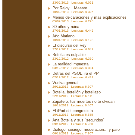
23/02/2013 Lecturas: 6.051
Por Rajoy... Maaato
10/02/2013 Lecturas: 6.325
Menos delcaraciones y más explicaciones
05/02/2013 Lecturas: 6.296
30 años y ruina
27/01/2013 Lecturas: 6.445
Año Mariano
10/01/2013 Lecturas: 6.128
El discurso del Rey
27/12/2012 Lecturas: 6.042
Botella es culpable
23/12/2012 Lecturas: 6.350
La realidad impuesta
03/12/2012 Lecturas: 6.304
Detrás del PSOE irá el PP
02/12/2012 Lecturas: 6.482
Vuelva general
26/11/2012 Lecturas: 6.707
Botella, botellón y botellazo
22/11/2012 Lecturas: 6.511
Zapatero, tus muertos no te olvidan
16/11/2012 Lecturas: 6.467
El iPad del congresista
10/11/2012 Lecturas: 6.385
Ana Botella y sus "segundos"
09/11/2012 Lecturas: 6.230
Diálogo, sosiego, moderación... y paro
06/11/2012 Lecturas: 7.207