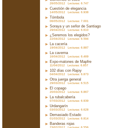
26/05/2012 Lecturas: 6.747
Cuestión de elegancia
14/05/2012 Lecturas: 6.938
Tómbola
06/05/2012 Lecturas: 7.001
Soraya y un señor de Santiago
29/04/2012 Lecturas: 6.610
¿Seremos los elegidos?
22/04/2012 Lecturas: 6.594
La cacería
19/04/2012 Lecturas: 6.887
La caverna
16/04/2012 Lecturas: 6.469
Expo-matones de Mapfre
11/04/2012 Lecturas: 6.857
102 días con Rajoy
04/04/2012 Lecturas: 6.873
Otra juerga general
29/03/2012 Lecturas: 6.515
El copago
20/03/2012 Lecturas: 6.867
La rubalcabería
07/03/2012 Lecturas: 6.939
Urdangarín
03/03/2012 Lecturas: 6.628
Demasiado Estado
01/03/2012 Lecturas: 6.814
Banderas rojas
23/02/2012 Lecturas: 6.556