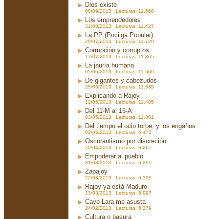
Dios existe
08/09/2013 Lecturas: 11.568
Los emprendedores
31/08/2013 Lecturas: 11.427
La PP (Pocilga Popular)
29/07/2013 Lecturas: 11.720
Corrupción y corruptos
17/07/2013 Lecturas: 11.365
La jauría humana
05/06/2013 Lecturas: 11.500
De gigantes y cabezudos
25/05/2013 Lecturas: 11.535
Explicando a Rajoy
12/05/2013 Lecturas: 11.485
Del 11-M al 15-A
03/05/2013 Lecturas: 11.881
Del tiempo el ocio torpe, y los engaños
02/05/2013 Lecturas: 6.473
Oscurantismo por discreción
20/04/2013 Lecturas: 6.267
Empoderar al pueblo
31/03/2013 Lecturas: 6.295
Zapajoy
22/03/2013 Lecturas: 6.325
Rajoy ya está Maduro
13/03/2013 Lecturas: 5.997
Cayo Lara me asusta
24/02/2013 Lecturas: 6.379
Cultura o basura