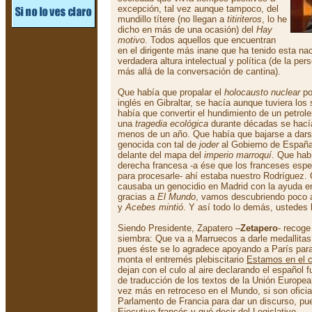
excepción, tal vez aunque tampoco, del
mundillo títere (no llegan a
titiriteros
, lo he
dicho en más de una ocasión) del
Hay
motivo
. Todos aquellos que encuentran
en el dirigente más inane que ha tenido esta n
verdadera altura intelectual y política (de la pe
más allá de la conversación de cantina).
Que había que propalar el
holocausto nuclear
po
inglés en Gibraltar, se hacía aunque tuviera lo
había que convertir el hundimiento de un petrol
una
tragedia ecológica
durante décadas se hacía
menos de un año. Que había que bajarse a dars
genocida con tal de
joder
al Gobierno de España,
delante del mapa del
imperio marroquí
. Que habí
derecha francesa -a ése que los franceses esp
para procesarle- ahí estaba nuestro Rodríguez. 
causaba un genocidio en Madrid con la ayuda e
gracias a
El Mundo
, vamos descubriendo poco a
y
Acebes mintió
. Y así todo lo demás, ustedes 
Siendo Presidente, Zapatero –
Zetapero
- recoge
siembra: Que va a Marruecos a darle medallitas
pues éste se lo agradece apoyando a París par
monta el entremés plebiscitario
Estamos en el 
dejan con el culo al aire declarando el español f
de traducción de los textos de la Unión Europea
vez más en retroceso en el Mundo, si son ofici
Parlamento de Francia para dar un discurso, pu
Ejecutivo francés y qué decir del Legislativo.