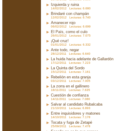
Izquierda y ruina
14/02/2012 Lecturas: 6.680
Brindaré con champán
12/02/2012 Lecturas: 6.740
Amanecer rojo
06/02/2012 Lecturas: 6.699
El País, como el culo
26/01/2012 Lecturas: 7.075
¡Qué cruz!
01/01/2012 Lecturas: 6.332
Ante todo, negar
28/12/2011 Lecturas: 6.640
La huida hacia adelante de Gallardón
17/12/2011 Lecturas: 7.223
La Quinta del Sordo
15/12/2011 Lecturas: 7.161
Rebelión en esta granja
03/12/2011 Lecturas: 7.005
La zorra en el gallinero
18/11/2011 Lecturas: 7.635
Cuestión de confianza
14/11/2011 Lecturas: 7.080
Salvar al candidato Rubalcaba
21/10/2011 Lecturas: 6.893
Entre inquisidores y matones
14/10/2011 Lecturas: 7.178
Tocata y fuga de Zetapé
25/09/2011 Lecturas: 7.478