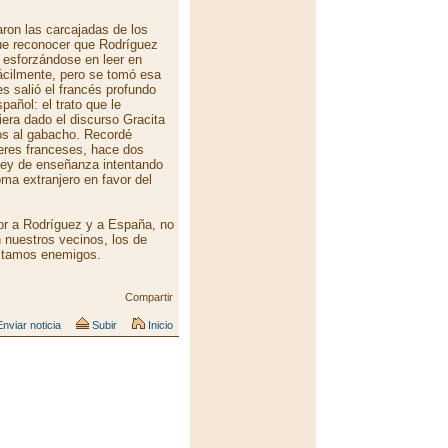
ron las carcajadas de los
ue reconocer que Rodríguez
s esforzándose en leer en
fácilmente, pero se tomó esa
es salió el francés profundo
pañol: el trato que le
era dado el discurso Gracita
los al gabacho. Recordé
leres franceses, hace dos
 ley de enseñanza intentando
ma extranjero en favor del
vor a Rodríguez y a España, no
n nuestros vecinos, los de
sitamos enemigos.
Compartir
nviar noticia
Subir
Inicio