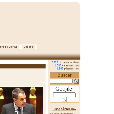
bro de Visitas
Juegos
2325
usuarios activos
1.693
visitantes hoy
1.981
páginas hoy
Buscar
Frase célebre hoy
He sido un hombre