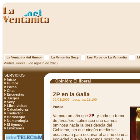
La Ventanita del Humor
La Ventanita Sexy
Los Foros de La Ventanita
Li
Madrid, jueves 6 de agosto de 2026
SERVICIOS
Inicio
Opinión: El liberal
Humor
Foros
Chat
ZP en la Galia
Encuestas
Juegos
09/03/2005 Lecturas: 11.100
Sexy
Libro visitas
Publio
Calculadoras
Traductor
Va para un año que
Z
P
-y toda su turba
Horóscopo
de
feroches
- culminaba una carrera
Numerología
El tiempo
ominosa hacia la presidencia del
Enlázanos
Gobierno, sin que ningún medio se
escatimara para socavar el ánimo de una
sociedad que vivía tiempos positivos a