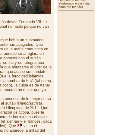
afortunado en la vida;
nada me fue fácil
ación desde Fernando VII su
rsonal no hablo porque no van
rque había un submarino
s sistemas apagados. Que
ero de la mafia comunista en
, aunque se arreglara en
e abrazos con el sultán
 se iba y se fotografiaba
a que abrazarse al líder de la
eran que acabe su mandato
Que la ferocidad islámica
n la sombra de ETA (tal como,
 poco), la culpa es de Aznar
lo recordarán mejor que yo.
 la cosecha de lo mejor de su
 al sultán
islamofascista
,
a la Olimpiada de 2012. Que
corazón de
Uropa
, pues le
uera de los idiomas oficiales
 (el alemán y el francés, cada
ales). Que
Z
P
visita el
es no aparece la mitad del