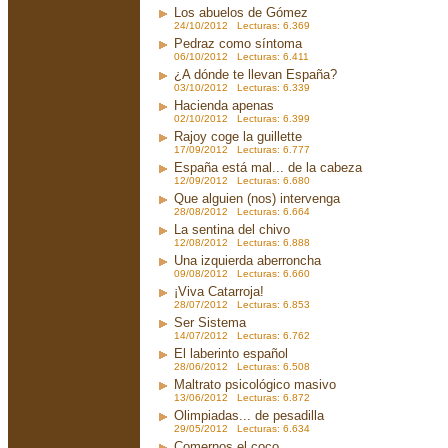
Los abuelos de Gómez
24/10/2012 Lecturas: 6.369
Pedraz como síntoma
06/10/2012 Lecturas: 6.411
¿A dónde te llevan España?
03/10/2012 Lecturas: 6.339
Hacienda apenas
02/10/2012 Lecturas: 6.399
Rajoy coge la guillette
17/09/2012 Lecturas: 6.777
España está mal... de la cabeza
12/09/2012 Lecturas: 6.680
Que alguien (nos) intervenga
28/08/2012 Lecturas: 6.664
La sentina del chivo
12/08/2012 Lecturas: 6.888
Una izquierda aberroncha
09/08/2012 Lecturas: 6.660
¡Viva Catarroja!
28/07/2012 Lecturas: 6.853
Ser Sistema
14/07/2012 Lecturas: 6.762
El laberinto español
28/06/2012 Lecturas: 6.508
Maltrato psicológico masivo
13/06/2012 Lecturas: 6.872
Olimpiadas... de pesadilla
29/05/2012 Lecturas: 6.634
Comernos el coco