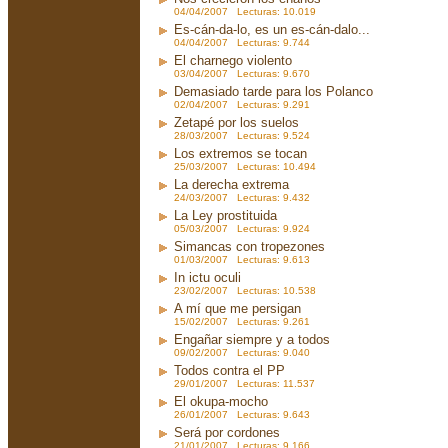
04/04/2007 Lecturas: 10.019
Es-cán-da-lo, es un es-cán-dalo...
04/04/2007 Lecturas: 9.744
El charnego violento
03/04/2007 Lecturas: 9.670
Demasiado tarde para los Polanco
02/04/2007 Lecturas: 9.291
Zetapé por los suelos
28/03/2007 Lecturas: 9.524
Los extremos se tocan
25/03/2007 Lecturas: 10.494
La derecha extrema
24/03/2007 Lecturas: 9.432
La Ley prostituida
05/03/2007 Lecturas: 9.924
Simancas con tropezones
01/03/2007 Lecturas: 9.613
In ictu oculi
23/02/2007 Lecturas: 10.538
A mí que me persigan
15/02/2007 Lecturas: 9.261
Engañar siempre y a todos
09/02/2007 Lecturas: 9.040
Todos contra el PP
29/01/2007 Lecturas: 11.537
El okupa-mocho
26/01/2007 Lecturas: 9.643
Será por cordones
21/01/2007 Lecturas: 9.166