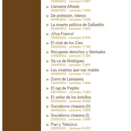
15/06/2011 Lecturas: 7.997
Llamáme Alfredo
08/06/2011 Lecturas: 7.826
De profesión, trileros
05/06/2011 Lecturas: 7.838
La muerte política de Gallardón
01/06/2011 Lecturas: 7.620
¡Viva Franco!
25/05/2011 Lecturas: 8.076
El club de los Cien
25/04/2011 Lecturas: 7.790
Recuperar derechos y libertades
17/04/2011 Lecturas: 7.723
Se va de Rodríguez
11/04/2011 Lecturas: 7.855
Los muertos que vos matáis
29/03/2011 Lecturas: 7.212
Zumo de Laranjeira
13/03/2011 Lecturas: 7.806
El rap de Pepiño
09/03/2011 Lecturas: 7.492
El señor de los bolsillos
02/03/2011 Lecturas: 8.008
Socialismo chatarra (II)
28/02/2011 Lecturas: 7.884
Socialismo chatarra (I)
22/02/2011 Lecturas: 7.606
Pan y Telecirco
20/02/2011 Lecturas: 8.472