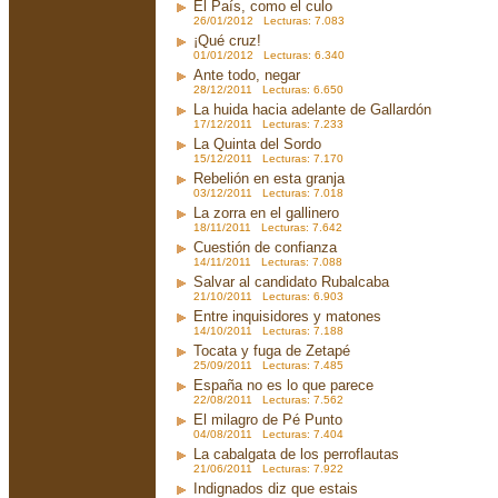
El País, como el culo
26/01/2012 Lecturas: 7.083
¡Qué cruz!
01/01/2012 Lecturas: 6.340
Ante todo, negar
28/12/2011 Lecturas: 6.650
La huida hacia adelante de Gallardón
17/12/2011 Lecturas: 7.233
La Quinta del Sordo
15/12/2011 Lecturas: 7.170
Rebelión en esta granja
03/12/2011 Lecturas: 7.018
La zorra en el gallinero
18/11/2011 Lecturas: 7.642
Cuestión de confianza
14/11/2011 Lecturas: 7.088
Salvar al candidato Rubalcaba
21/10/2011 Lecturas: 6.903
Entre inquisidores y matones
14/10/2011 Lecturas: 7.188
Tocata y fuga de Zetapé
25/09/2011 Lecturas: 7.485
España no es lo que parece
22/08/2011 Lecturas: 7.562
El milagro de Pé Punto
04/08/2011 Lecturas: 7.404
La cabalgata de los perroflautas
21/06/2011 Lecturas: 7.922
Indignados diz que estais