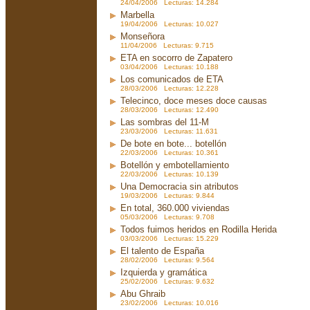
24/04/2006 Lecturas: 14.284
Marbella
19/04/2006 Lecturas: 10.027
Monseñora
11/04/2006 Lecturas: 9.715
ETA en socorro de Zapatero
03/04/2006 Lecturas: 10.188
Los comunicados de ETA
28/03/2006 Lecturas: 12.228
Telecinco, doce meses doce causas
28/03/2006 Lecturas: 12.490
Las sombras del 11-M
23/03/2006 Lecturas: 11.631
De bote en bote... botellón
22/03/2006 Lecturas: 10.361
Botellón y embotellamiento
22/03/2006 Lecturas: 10.139
Una Democracia sin atributos
19/03/2006 Lecturas: 9.844
En total, 360.000 viviendas
05/03/2006 Lecturas: 9.708
Todos fuimos heridos en Rodilla Herida
03/03/2006 Lecturas: 15.229
El talento de España
28/02/2006 Lecturas: 9.564
Izquierda y gramática
25/02/2006 Lecturas: 9.632
Abu Ghraib
23/02/2006 Lecturas: 10.016