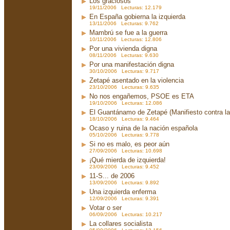
Los graciosos
19/11/2006 Lecturas: 12.179
En España gobierna la izquierda
13/11/2006 Lecturas: 9.762
Mambrú se fue a la guerra
10/11/2006 Lecturas: 12.806
Por una vivienda digna
08/11/2006 Lecturas: 9.630
Por una manifestación digna
30/10/2006 Lecturas: 9.717
Zetapé asentado en la violencia
23/10/2006 Lecturas: 9.635
No nos engañemos, PSOE es ETA
19/10/2006 Lecturas: 12.086
El Guantánamo de Zetapé (Manifiesto contra la 
18/10/2006 Lecturas: 9.464
Ocaso y ruina de la nación española
05/10/2006 Lecturas: 9.778
Si no es malo, es peor aún
27/09/2006 Lecturas: 10.698
¡Qué mierda de izquierda!
23/09/2006 Lecturas: 9.452
11-S... de 2006
13/09/2006 Lecturas: 9.892
Una izquierda enferma
12/09/2006 Lecturas: 9.391
Votar o ser
06/09/2006 Lecturas: 10.217
La collares socialista