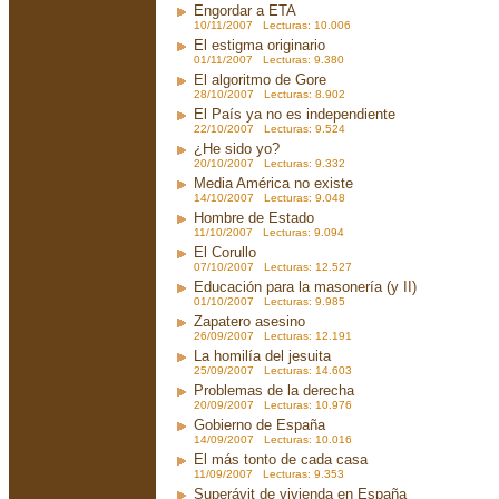
Engordar a ETA
10/11/2007 Lecturas: 10.006
El estigma originario
01/11/2007 Lecturas: 9.380
El algoritmo de Gore
28/10/2007 Lecturas: 8.902
El País ya no es independiente
22/10/2007 Lecturas: 9.524
¿He sido yo?
20/10/2007 Lecturas: 9.332
Media América no existe
14/10/2007 Lecturas: 9.048
Hombre de Estado
11/10/2007 Lecturas: 9.094
El Corullo
07/10/2007 Lecturas: 12.527
Educación para la masonería (y II)
01/10/2007 Lecturas: 9.985
Zapatero asesino
26/09/2007 Lecturas: 12.191
La homilía del jesuita
25/09/2007 Lecturas: 14.603
Problemas de la derecha
20/09/2007 Lecturas: 10.976
Gobierno de España
14/09/2007 Lecturas: 10.016
El más tonto de cada casa
11/09/2007 Lecturas: 9.353
Superávit de vivienda en España