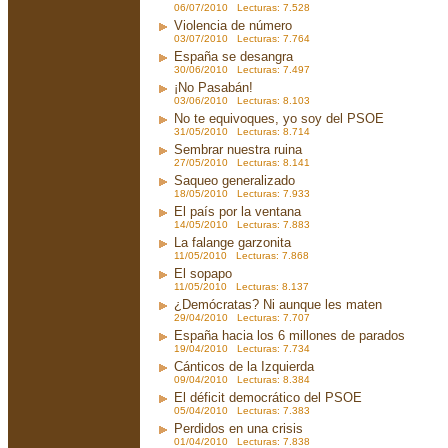
06/07/2010 Lecturas: 7.528
Violencia de número
03/07/2010 Lecturas: 7.764
España se desangra
30/06/2010 Lecturas: 7.497
¡No Pasabán!
03/06/2010 Lecturas: 8.103
No te equivoques, yo soy del PSOE
31/05/2010 Lecturas: 8.714
Sembrar nuestra ruina
27/05/2010 Lecturas: 8.141
Saqueo generalizado
18/05/2010 Lecturas: 7.933
El país por la ventana
14/05/2010 Lecturas: 7.883
La falange garzonita
11/05/2010 Lecturas: 7.868
El sopapo
11/05/2010 Lecturas: 8.137
¿Demócratas? Ni aunque les maten
29/04/2010 Lecturas: 7.707
España hacia los 6 millones de parados
19/04/2010 Lecturas: 7.734
Cánticos de la Izquierda
09/04/2010 Lecturas: 8.384
El déficit democrático del PSOE
05/04/2010 Lecturas: 7.383
Perdidos en una crisis
01/04/2010 Lecturas: 7.838