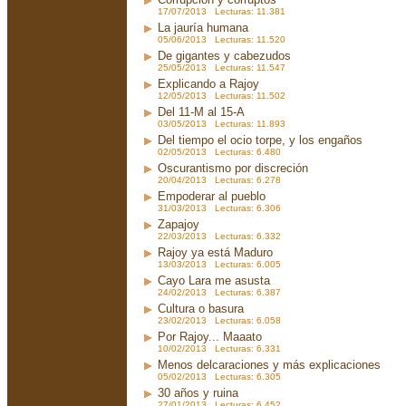
17/07/2013 Lecturas: 11.381
La jauría humana
05/06/2013 Lecturas: 11.520
De gigantes y cabezudos
25/05/2013 Lecturas: 11.547
Explicando a Rajoy
12/05/2013 Lecturas: 11.502
Del 11-M al 15-A
03/05/2013 Lecturas: 11.893
Del tiempo el ocio torpe, y los engaños
02/05/2013 Lecturas: 6.480
Oscurantismo por discreción
20/04/2013 Lecturas: 6.278
Empoderar al pueblo
31/03/2013 Lecturas: 6.306
Zapajoy
22/03/2013 Lecturas: 6.332
Rajoy ya está Maduro
13/03/2013 Lecturas: 6.005
Cayo Lara me asusta
24/02/2013 Lecturas: 6.387
Cultura o basura
23/02/2013 Lecturas: 6.058
Por Rajoy... Maaato
10/02/2013 Lecturas: 6.331
Menos delcaraciones y más explicaciones
05/02/2013 Lecturas: 6.305
30 años y ruina
27/01/2013 Lecturas: 6.452