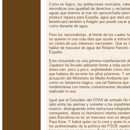
Como es lógico, las poblaciones murciana, vale
reivindican una igualdad de derechos y reclama
aguas que tiramos al mar sin aprovecharla prev
producir riqueza para España, agua que dará pr
beneficiará también a Aragón que puede sacar 
como donante de agua.
Pero los nacionalistas, al frente de los cuales
no quieren ni una sola obra que ayude a estruc
en contra de sus intereses
nacionales
. Que es l
hablar de trasvase de agua del Ródano francés 
España.
Este sinsentido es una primera manifestación d
Zapatero ha llevado adelante frente a toda razón
ahora irán, poco a poco, explotándole como mi
que hubiera de recorrer los años próximos. Y em
actuación del Ministerio de Medio Ambiente por
como un fantasma trágico, una tal Narbona que 
mediterránea con treinta contaminantes desalad
realizado ni una.
Igual que el González del
OTAN de entrada No
t
rabo entre las piernas y someter a los español
masivo, distinguiendo entre estructura
integrada
semejantes, ahora su homónimo intenta vendern
para Barcelona no es un trasvase sino un
despl
Para llorar. Y habrá quien se lo crea y quien lo 
los profesionales de la política del PSOE repeti