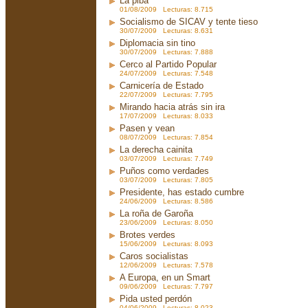
La piba
01/08/2009 Lecturas: 8.715
Socialismo de SICAV y tente tieso
30/07/2009 Lecturas: 8.631
Diplomacia sin tino
30/07/2009 Lecturas: 7.888
Cerco al Partido Popular
24/07/2009 Lecturas: 7.548
Carnicería de Estado
22/07/2009 Lecturas: 7.795
Mirando hacia atrás sin ira
17/07/2009 Lecturas: 8.033
Pasen y vean
08/07/2009 Lecturas: 7.854
La derecha cainita
03/07/2009 Lecturas: 7.749
Puños como verdades
03/07/2009 Lecturas: 7.805
Presidente, has estado cumbre
24/06/2009 Lecturas: 8.586
La roña de Garoña
23/06/2009 Lecturas: 8.050
Brotes verdes
15/06/2009 Lecturas: 8.093
Caros socialistas
12/06/2009 Lecturas: 7.578
A Europa, en un Smart
09/06/2009 Lecturas: 7.797
Pida usted perdón
04/06/2009 Lecturas: 8.023