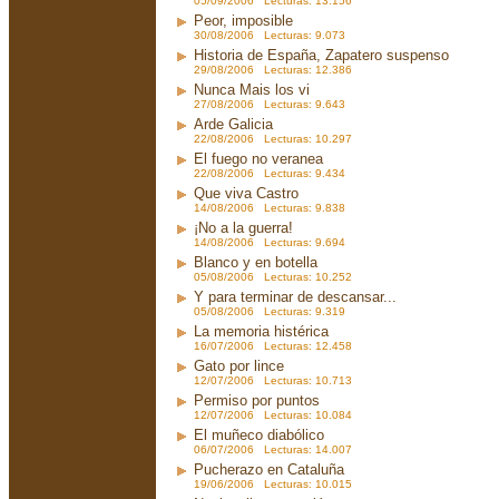
05/09/2006 Lecturas: 13.156
Peor, imposible
30/08/2006 Lecturas: 9.073
Historia de España, Zapatero suspenso
29/08/2006 Lecturas: 12.386
Nunca Mais los vi
27/08/2006 Lecturas: 9.643
Arde Galicia
22/08/2006 Lecturas: 10.297
El fuego no veranea
22/08/2006 Lecturas: 9.434
Que viva Castro
14/08/2006 Lecturas: 9.838
¡No a la guerra!
14/08/2006 Lecturas: 9.694
Blanco y en botella
05/08/2006 Lecturas: 10.252
Y para terminar de descansar...
05/08/2006 Lecturas: 9.319
La memoria histérica
16/07/2006 Lecturas: 12.458
Gato por lince
12/07/2006 Lecturas: 10.713
Permiso por puntos
12/07/2006 Lecturas: 10.084
El muñeco diabólico
06/07/2006 Lecturas: 14.007
Pucherazo en Cataluña
19/06/2006 Lecturas: 10.015