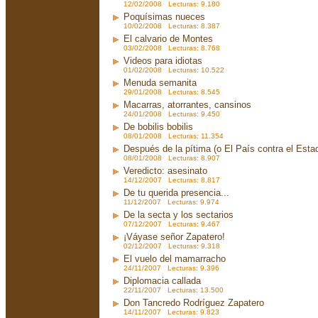
12/02/2008 Lecturas: 9.180
Poquísimas nueces
10/02/2008 Lecturas: 8.387
El calvario de Montes
03/02/2008 Lecturas: 8.768
Videos para idiotas
01/02/2008 Lecturas: 10.522
Menuda semanita
29/01/2008 Lecturas: 8.545
Macarras, atorrantes, cansinos
24/01/2008 Lecturas: 9.450
De bobilis bobilis
08/01/2008 Lecturas: 11.354
Después de la pítima (o El País contra el Est
08/01/2008 Lecturas: 8.907
Veredicto: asesinato
14/12/2007 Lecturas: 8.817
De tu querida presencia...
11/12/2007 Lecturas: 9.974
De la secta y los sectarios
07/12/2007 Lecturas: 9.467
¡Váyase señor Zapatero!
02/12/2007 Lecturas: 9.318
El vuelo del mamarracho
24/11/2007 Lecturas: 9.396
Diplomacia callada
22/11/2007 Lecturas: 13.500
Don Tancredo Rodríguez Zapatero
14/11/2007 Lecturas: 9.823