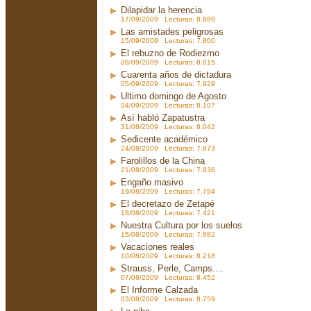
Dilapidar la herencia
17/09/2009 Lecturas: 8.889
Las amistades peligrosas
15/09/2009 Lecturas: 7.800
El rebuzno de Rodiezmo
09/09/2009 Lecturas: 8.015
Cuarenta años de dictadura
05/09/2009 Lecturas: 7.929
Ultimo domingo de Agosto
04/09/2009 Lecturas: 8.107
Así habló Zapatustra
31/08/2009 Lecturas: 8.042
Sedicente académico
24/08/2009 Lecturas: 7.873
Farolillos de la China
21/08/2009 Lecturas: 7.836
Engaño masivo
19/08/2009 Lecturas: 7.794
El decretazo de Zetapé
18/08/2009 Lecturas: 7.421
Nuestra Cultura por los suelos
15/08/2009 Lecturas: 7.882
Vacaciones reales
10/08/2009 Lecturas: 8.218
Strauss, Perle, Camps....
07/08/2009 Lecturas: 8.452
El Informe Calzada
03/08/2009 Lecturas: 8.759