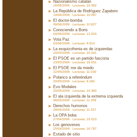
Nazionalismo catalán
16/06/2006 Lecturas: 10.382
La República de Rodríguez Zapatero
14/06/2006 Lecturas: 10.097
El doctor-bomba
09/06/2006 Lecturas: 10.827
Conociendo a Boris
04/06/2006 Lecturas: 12.033
Vota Paz
03/06/2006 Lecturas: 9.914
La esquizofrenia es de izquierdas
24/05/2006 Lecturas: 10.041
El PSOE es un partido fascista
23/05/2006 Lecturas: 19.051
El PSOE me da miedo
22/05/2006 Lecturas: 11.030
Polanco a referéndum
20/05/2006 Lecturas: 9.284
Evo Modales
20/05/2006 Lecturas: 10.360
El ala izquierda de la extrema izquierda
08/05/2006 Lecturas: 11.359
Derechos humonos
29/04/2006 Lecturas: 11.527
La OPA boba
27/04/2006 Lecturas: 10.023
Los genoveses
25/04/2006 Lecturas: 16.797
Estado de sitio