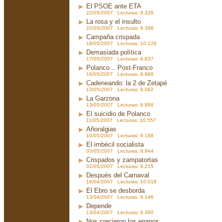
El PSOE ante ETA
22/05/2007 Lecturas: 9.326
La rosa y el insulto
22/05/2007 Lecturas: 9.396
Campaña crispada
18/05/2007 Lecturas: 10.129
Demasiada política
17/05/2007 Lecturas: 8.837
Polanco... Post-Franco
16/05/2007 Lecturas: 9.989
Cadeneando: la 2 de Zetapé
13/05/2007 Lecturas: 9.082
La Garzona
13/05/2007 Lecturas: 8.986
El suicidio de Polanco
11/05/2007 Lecturas: 10.557
Añoralgias
10/05/2007 Lecturas: 9.188
El imbécil socialista
03/05/2007 Lecturas: 8.944
Crispados y zampatortas
02/05/2007 Lecturas: 9.215
Después del Carnaval
16/04/2007 Lecturas: 10.018
El Ebro se desborda
13/04/2007 Lecturas: 9.146
Depende
13/04/2007 Lecturas: 9.390
Nos crecieron los enanos