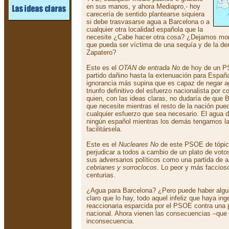
en sus manos, y ahora Mediapro,- hoy
carecería de sentido plantearse siquiera
si debe trasvasarse agua a Barcelona o a
cualquier otra localidad española que la
necesite ¿Cabe hacer otra cosa? ¿Dejamos mori
que pueda ser víctima de una sequía y de la d
Zapatero?
Este es el
OTAN de entrada No
de hoy de un P
partido dañino hasta la extenuación para España.
ignorancia más supina que es capaz de negar ag
triunfo definitivo del esfuerzo nacionalista por 
quien, con las ideas claras, no dudaría de que B
que necesite mientras el resto de la nación pued
cualquier esfuerzo que sea necesario. El agua d
ningún español mientras los demás tengamos las
facilitársela.
Este es el
Nucleares No
de este PSOE de tópic
perjudicar a todos a cambio de un plato de vot
sus adversarios políticos como una partida de
cebrianes y sorroclocos
. Lo peor y más faccio
centurias.
¿Agua para Barcelona? ¿Pero puede haber algu
claro que lo hay, todo aquel infeliz que haya inge
reaccionaria esparcida por el PSOE contra una pl
nacional. Ahora vienen las consecuencias –que 
inconsecuencia.