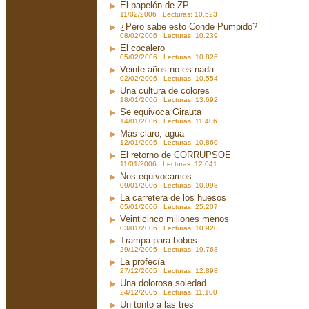
El papelón de ZP
11/02/2006 Lecturas: 10.523
¿Pero sabe esto Conde Pumpido?
08/02/2006 Lecturas: 10.239
El cocalero
05/02/2006 Lecturas: 10.826
Veinte años no es nada
02/02/2006 Lecturas: 10.554
Una cultura de colores
18/01/2006 Lecturas: 13.692
Se equivoca Girauta
14/01/2006 Lecturas: 11.406
Más claro, agua
12/01/2006 Lecturas: 10.860
El retorno de CORRUPSOE
11/01/2006 Lecturas: 12.041
Nos equivocamos
09/01/2006 Lecturas: 10.998
La carretera de los huesos
05/01/2006 Lecturas: 25.207
Veinticinco millones menos
03/01/2006 Lecturas: 10.920
Trampa para bobos
29/12/2005 Lecturas: 19.768
La profecía
27/12/2005 Lecturas: 12.898
Una dolorosa soledad
24/12/2005 Lecturas: 11.100
Un tonto a las tres