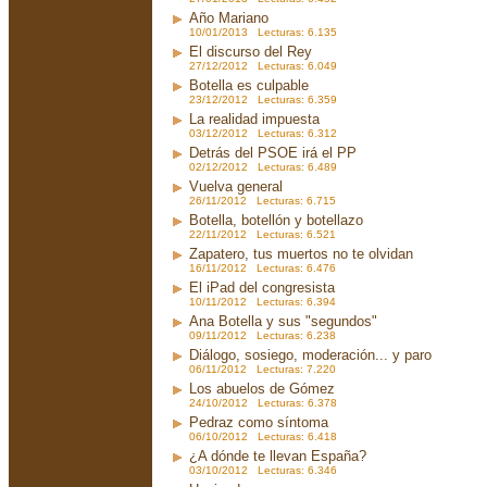
Año Mariano
10/01/2013 Lecturas: 6.135
El discurso del Rey
27/12/2012 Lecturas: 6.049
Botella es culpable
23/12/2012 Lecturas: 6.359
La realidad impuesta
03/12/2012 Lecturas: 6.312
Detrás del PSOE irá el PP
02/12/2012 Lecturas: 6.489
Vuelva general
26/11/2012 Lecturas: 6.715
Botella, botellón y botellazo
22/11/2012 Lecturas: 6.521
Zapatero, tus muertos no te olvidan
16/11/2012 Lecturas: 6.476
El iPad del congresista
10/11/2012 Lecturas: 6.394
Ana Botella y sus "segundos"
09/11/2012 Lecturas: 6.238
Diálogo, sosiego, moderación... y paro
06/11/2012 Lecturas: 7.220
Los abuelos de Gómez
24/10/2012 Lecturas: 6.378
Pedraz como síntoma
06/10/2012 Lecturas: 6.418
¿A dónde te llevan España?
03/10/2012 Lecturas: 6.346