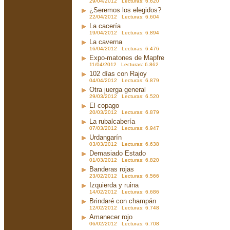
29/04/2012 Lecturas: 6.620
¿Seremos los elegidos?
22/04/2012 Lecturas: 6.604
La cacería
19/04/2012 Lecturas: 6.894
La caverna
16/04/2012 Lecturas: 6.476
Expo-matones de Mapfre
11/04/2012 Lecturas: 6.862
102 días con Rajoy
04/04/2012 Lecturas: 6.879
Otra juerga general
29/03/2012 Lecturas: 6.520
El copago
20/03/2012 Lecturas: 6.879
La rubalcabería
07/03/2012 Lecturas: 6.947
Urdangarín
03/03/2012 Lecturas: 6.638
Demasiado Estado
01/03/2012 Lecturas: 6.820
Banderas rojas
23/02/2012 Lecturas: 6.566
Izquierda y ruina
14/02/2012 Lecturas: 6.686
Brindaré con champán
12/02/2012 Lecturas: 6.748
Amanecer rojo
06/02/2012 Lecturas: 6.708