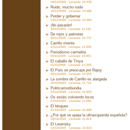
19/12/2005 Lecturas: 18.336
Ruido, mucho ruido
18/12/2005 Lecturas: 10.586
Perder y gobernar
13/12/2005 Lecturas: 10.480
¡No pasarán!
30/11/2005 Lecturas: 11.432
De rojos y patriotas
30/11/2005 Lecturas: 10.772
Carrillo miente
12/11/2005 Lecturas: 13.506
Periodismo carmelita
05/11/2005 Lecturas: 10.901
El caballo de Troya
01/11/2005 Lecturas: 12.205
El País se preocupa por Rajoy
26/10/2005 Lecturas: 10.555
La sombra de Carrillo es alargada
25/10/2005 Lecturas: 11.722
Politicamoribundia
23/10/2005 Lecturas: 10.655
Os estáis volviendo locos
22/10/2005 Lecturas: 11.084
El bloqueo
21/10/2005 Lecturas: 10.486
¿Por qué se queja la ultraizquierda española?
19/10/2005 Lecturas: 11.813
El Lewinsky
13/10/2005 Lecturas: 10.943