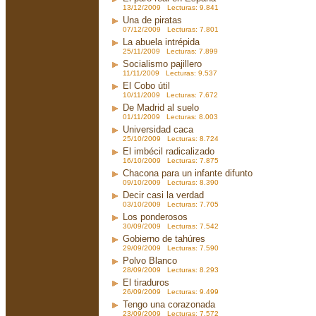
13/12/2009 Lecturas: 9.841
Una de piratas
07/12/2009 Lecturas: 7.801
La abuela intrépida
25/11/2009 Lecturas: 7.899
Socialismo pajillero
11/11/2009 Lecturas: 9.537
El Cobo útil
10/11/2009 Lecturas: 7.672
De Madrid al suelo
01/11/2009 Lecturas: 8.003
Universidad caca
25/10/2009 Lecturas: 8.724
El imbécil radicalizado
16/10/2009 Lecturas: 7.875
Chacona para un infante difunto
09/10/2009 Lecturas: 8.390
Decir casi la verdad
03/10/2009 Lecturas: 7.705
Los ponderosos
30/09/2009 Lecturas: 7.542
Gobierno de tahúres
29/09/2009 Lecturas: 7.590
Polvo Blanco
28/09/2009 Lecturas: 8.293
El tiraduros
26/09/2009 Lecturas: 9.499
Tengo una corazonada
23/09/2009 Lecturas: 7.572