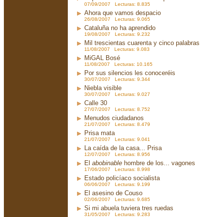
07/09/2007 Lecturas: 8.835
Ahora que vamos despacio
26/08/2007 Lecturas: 9.065
Cataluña no ha aprendido
19/08/2007 Lecturas: 9.232
Mil trescientas cuarenta y cinco palabras
11/08/2007 Lecturas: 9.083
MiGAL Bosé
11/08/2007 Lecturas: 10.165
Por sus silencios les conoceréis
30/07/2007 Lecturas: 9.344
Niebla visible
30/07/2007 Lecturas: 9.027
Calle 30
27/07/2007 Lecturas: 8.752
Menudos ciudadanos
21/07/2007 Lecturas: 8.479
Prisa mata
21/07/2007 Lecturas: 9.041
La caída de la casa... Prisa
12/07/2007 Lecturas: 8.956
El
abobinable
hombre de los... vagones
17/06/2007 Lecturas: 8.998
Estado policíaco socialista
06/06/2007 Lecturas: 9.199
El asesino de Couso
02/06/2007 Lecturas: 9.685
Si mi abuela tuviera tres ruedas
31/05/2007 Lecturas: 9.283