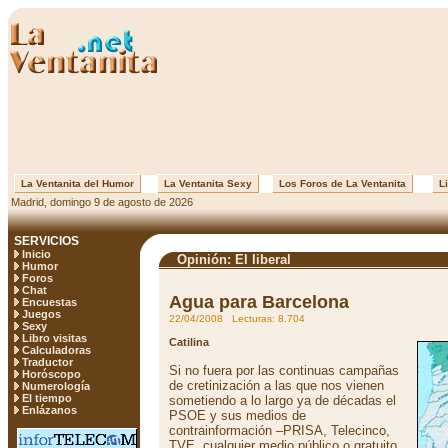
La Ventanita del Humor
La Ventanita Sexy
Los Foros de La Ventanita
Li
Madrid, domingo 9 de agosto de 2026
SERVICIOS
Inicio
Opinión: El liberal
Humor
Foros
Chat
Agua para Barcelona
Encuestas
Juegos
22/04/2008 Lecturas: 8.704
Sexy
Libro visitas
Catilina
Calculadoras
Traductor
Si no fuera por las continuas campañas
Horóscopo
de cretinización a las que nos vienen
Numerología
El tiempo
sometiendo a lo largo ya de décadas el
Enlázanos
PSOE y sus medios de
contrainformación –PRISA, Telecinco,
TVE, cualquier medio público o gratuito