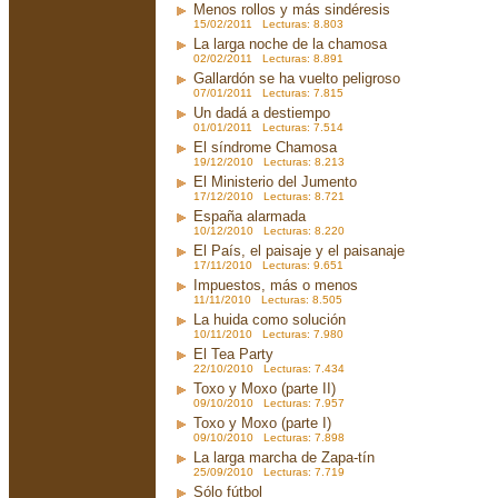
Menos rollos y más sindéresis
15/02/2011 Lecturas: 8.803
La larga noche de la chamosa
02/02/2011 Lecturas: 8.891
Gallardón se ha vuelto peligroso
07/01/2011 Lecturas: 7.815
Un dadá a destiempo
01/01/2011 Lecturas: 7.514
El síndrome Chamosa
19/12/2010 Lecturas: 8.213
El Ministerio del Jumento
17/12/2010 Lecturas: 8.721
España alarmada
10/12/2010 Lecturas: 8.220
El País, el paisaje y el paisanaje
17/11/2010 Lecturas: 9.651
Impuestos, más o menos
11/11/2010 Lecturas: 8.505
La huida como solución
10/11/2010 Lecturas: 7.980
El Tea Party
22/10/2010 Lecturas: 7.434
Toxo y Moxo (parte II)
09/10/2010 Lecturas: 7.957
Toxo y Moxo (parte I)
09/10/2010 Lecturas: 7.898
La larga marcha de Zapa-tín
25/09/2010 Lecturas: 7.719
Sólo fútbol