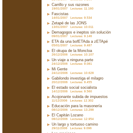
Carrillo y sus razones
19/01/2007 Lecturas: 11.160
Fascistas
14/01/2007 Lecturas: 9.534
Zetapé de las JONS
13/01/2007 Lecturas: 10.011
Demagogos e ineptos sin solución
09/01/2007 Lecturas: 9.146
ETA da una bofETAda a zETApé
05/01/2007 Lecturas: 9.487
El okupa de la Moncloa
26/12/2006 Lecturas: 10.107
Un viaje a ninguna parte
24/12/2006 Lecturas: 9.081
Mi Gente
24/12/2006 Lecturas: 10.628
Gabilondo investiga el milagro
20/12/2006 Lecturas: 9.455
El estado social socialista
14/12/2006 Lecturas: 9.560
Acojonante subida de impuestos
11/12/2006 Lecturas: 12.302
Educación para la masonería
08/12/2006 Lecturas: 13.298
El Capitán Lozano
08/12/2006 Lecturas: 12.954
Un largo y tortuoso camino
29/11/2006 Lecturas: 9.096