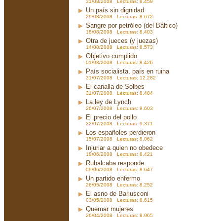
31/08/2008 Lecturas: 8.459
Un país sin dignidad
29/08/2008 Lecturas: 8.672
Sangre por petróleo (del Báltico)
18/08/2008 Lecturas: 8.403
Otra de jueces (y juezas)
14/08/2008 Lecturas: 8.573
Objetivo cumplido
01/08/2008 Lecturas: 8.426
País socialista, país en ruina
31/07/2008 Lecturas: 12.282
El canalla de Solbes
31/07/2008 Lecturas: 8.484
La ley de Lynch
26/07/2008 Lecturas: 9.603
El precio del pollo
22/07/2008 Lecturas: 9.371
Los españoles perdieron
15/07/2008 Lecturas: 8.062
Injuriar a quien no obedece
18/06/2008 Lecturas: 8.421
Rubalcaba responde
09/06/2008 Lecturas: 8.647
Un partido enfermo
26/05/2008 Lecturas: 8.252
El asno de Barlusconi
03/05/2008 Lecturas: 8.615
Quemar mujeres
26/04/2008 Lecturas: 8.965