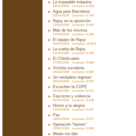
La imparable máquina
24/04/2008 Lecturas: 9.068
Agua para Barcelona
22/04/2008 Lecturas: 8.704
Rajoy en la oposición
13/04/2008 Lecturas: 8.660
Más de los mismos
13/04/2008 Lecturas: 9.306
El equipo de Rajoy
03/04/2008 Lecturas: 10.803
La vuelta de Rajoy
01/04/2008 Lecturas: 8.255
El Chikilicuatre
27/03/2008 Lecturas: 9.998
Victoria socialista
16/03/2008 Lecturas: 8.880
Un verdadero régimen
08/03/2008 Lecturas: 8.550
Escuchen la COPE
06/03/2008 Lecturas: 9.401
Fascismo y violencia
26/02/2008 Lecturas: 8.448
Himno a la alegría
23/02/2008 Lecturas: 9.997
Paz
19/02/2008 Lecturas: 8.872
Operación "fariseo"
15/02/2008 Lecturas: 9.868
Miedo me dan