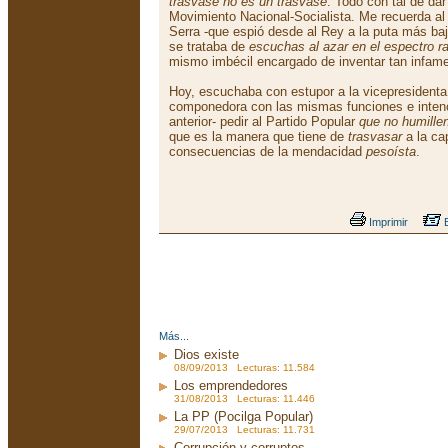
trasvase no es un trasvase
. Todo con tal de dar
Movimiento Nacional-Socialista. Me recuerda a
Serra -que espió desde al Rey a la puta más baj
se trataba de
escuchas al azar en el espectro ra
mismo imbécil encargado de inventar tan infame
Hoy, escuchaba con estupor a la vicepresidenta 
componedora con las mismas funciones e intenci
anterior- pedir al Partido Popular
que no humillen
que es la manera que tiene de
trasvasar
a la cap
consecuencias de la mendacidad
pesoísta
.
Imprimir
E
Más...
Dios existe
08/09/2013 Lecturas: 11.584
Los emprendedores
31/08/2013 Lecturas: 11.446
La PP (Pocilga Popular)
29/07/2013 Lecturas: 11.731
Corrupción y corruptos