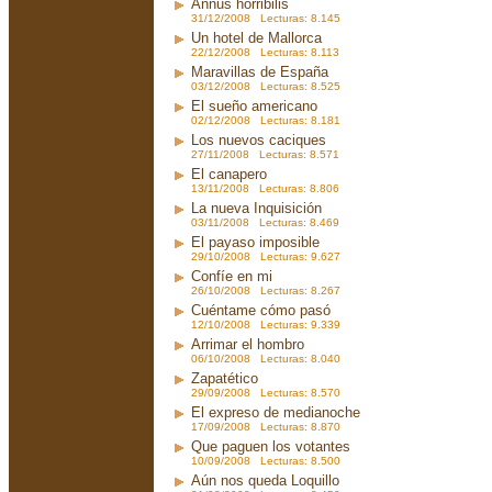
Annus horribilis
31/12/2008 Lecturas: 8.145
Un hotel de Mallorca
22/12/2008 Lecturas: 8.113
Maravillas de España
03/12/2008 Lecturas: 8.525
El sueño americano
02/12/2008 Lecturas: 8.181
Los nuevos caciques
27/11/2008 Lecturas: 8.571
El canapero
13/11/2008 Lecturas: 8.806
La nueva Inquisición
03/11/2008 Lecturas: 8.469
El payaso imposible
29/10/2008 Lecturas: 9.627
Confíe en mi
26/10/2008 Lecturas: 8.267
Cuéntame cómo pasó
12/10/2008 Lecturas: 9.339
Arrimar el hombro
06/10/2008 Lecturas: 8.040
Zapatético
29/09/2008 Lecturas: 8.570
El expreso de medianoche
17/09/2008 Lecturas: 8.870
Que paguen los votantes
10/09/2008 Lecturas: 8.500
Aún nos queda Loquillo