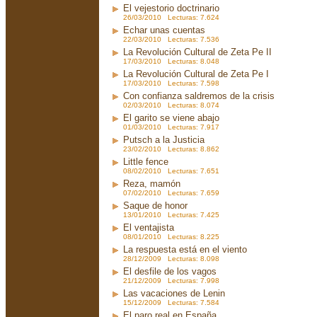
El vejestorio doctrinario
26/03/2010 Lecturas: 7.624
Echar unas cuentas
22/03/2010 Lecturas: 7.536
La Revolución Cultural de Zeta Pe II
17/03/2010 Lecturas: 8.048
La Revolución Cultural de Zeta Pe I
17/03/2010 Lecturas: 7.598
Con confianza saldremos de la crisis
02/03/2010 Lecturas: 8.074
El garito se viene abajo
01/03/2010 Lecturas: 7.917
Putsch a la Justicia
23/02/2010 Lecturas: 8.862
Little fence
08/02/2010 Lecturas: 7.651
Reza, mamón
07/02/2010 Lecturas: 7.659
Saque de honor
13/01/2010 Lecturas: 7.425
El ventajista
08/01/2010 Lecturas: 8.225
La respuesta está en el viento
28/12/2009 Lecturas: 8.098
El desfile de los vagos
21/12/2009 Lecturas: 7.998
Las vacaciones de Lenin
15/12/2009 Lecturas: 7.584
El paro real en España