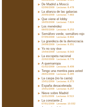
De Madrid a Moscú
02/06/2009 Lecturas: 8.478
La alianza de las galaxias
20/05/2009 Lecturas: 7.683
Que viene el lobby
16/05/2009 Lecturas: 7.824
Los menéndez
08/05/2009 Lecturas: 8.253
Semáforo verde, semáforo rojo
07/05/2009 Lecturas: 8.904
La grandeza de la democracia
24/04/2009 Lecturas: 8.351
Yo no soy ése
15/04/2009 Lecturas: 8.043
La escopeta nacional
22/02/2009 Lecturas: 8.779
A quemarropa
01/02/2009 Lecturas: 8.408
Tengo una mentira para usted
28/01/2009 Lecturas: 8.285
La caspa (no la casta)
15/01/2009 Lecturas: 8.373
España desacelerada
15/01/2009 Lecturas: 9.257
Nieve sobre Madrid
11/01/2009 Lecturas: 8.513
La constante Z
07/01/2009 Lecturas: 10.032