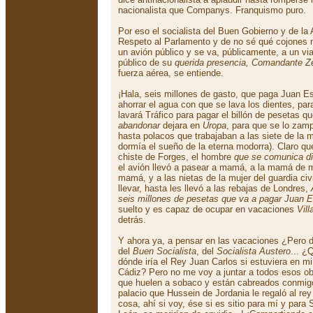
nacionalista que Companys. Franquismo puro.
Por eso el socialista del Buen Gobierno y de la 
Respeto al Parlamento y de no sé qué cojones
un avión público y se va, públicamente, a un via
público de su
querida presencia, Comandante Z
fuerza aérea, se entiende.
¡Hala, seis millones de gasto, que paga Juan Es
ahorrar el agua con que se lava los dientes, par
lavará Tráfico para pagar el billón de pesetas q
abandonar
dejara en
Uropa
, para que se lo zam
hasta polacos que trabajaban a las siete de la
dormía el sueño de la eterna modorra). Claro q
chiste de Forges, el hombre
que se comunica di
el avión llevó a pasear a mamá, a la mamá de 
mamá, y a las nietas de la mujer del guardia ci
llevar, hasta les llevó a las rebajas de Londres,
seis millones de pesetas que va a pagar Juan 
suelto y es capaz de ocupar en vacaciones
Vill
detrás.
Y ahora ya, a pensar en las vacaciones ¿Pero d
del
Buen Socialista
, del
Socialista Austero
... ¿
dónde iría el Rey Juan Carlos si estuviera en mi 
Cádiz? Pero no me voy a juntar a todos esos obr
que huelen a sobaco y están cabreados conmigo.
palacio que Hussein de Jordania le regaló al rey
cosa, ahí si voy, ése si es sitio para mí y para 