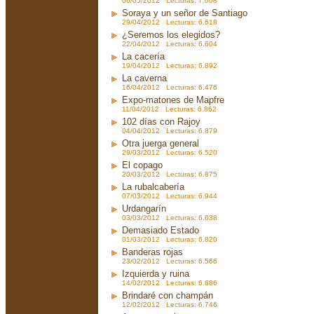
06/05/2012 Lecturas: 7.008
Soraya y un señor de Santiago
29/04/2012 Lecturas: 6.618
¿Seremos los elegidos?
22/04/2012 Lecturas: 6.604
La cacería
19/04/2012 Lecturas: 6.892
La caverna
16/04/2012 Lecturas: 6.476
Expo-matones de Mapfre
11/04/2012 Lecturas: 6.862
102 días con Rajoy
04/04/2012 Lecturas: 6.879
Otra juerga general
29/03/2012 Lecturas: 6.520
El copago
20/03/2012 Lecturas: 6.875
La rubalcabería
07/03/2012 Lecturas: 6.944
Urdangarín
03/03/2012 Lecturas: 6.638
Demasiado Estado
01/03/2012 Lecturas: 6.820
Banderas rojas
23/02/2012 Lecturas: 6.566
Izquierda y ruina
14/02/2012 Lecturas: 6.686
Brindaré con champán
12/02/2012 Lecturas: 6.746