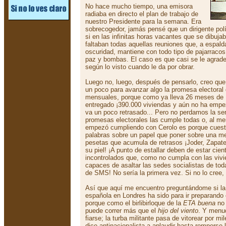
No hace mucho tiempo, una emisora
radiaba en directo el plan de trabajo de
nuestro Presidente para la semana. Era
sobrecogedor, jamás pensé que un dirigente polít
si en las infinitas horas vacantes que se dibuja
faltaban todas aquellas reuniones que, a espald
oscuridad, mantiene con todo tipo de pajarracos
paz y bombas. El caso es que casi se le agra
según lo visto cuando le da por obrar.
Luego no, luego, después de pensarlo, creo que
un poco para avanzar algo la promesa electoral
mensuales, porque como ya lleva 26 meses de P
entregado ¡390.000 viviendas y aún no ha empe
va un poco retrasado... Pero no perdamos la se
promesas electorales las cumple todas o, al m
empezó cumpliendo con Cerolo es porque cuest
palabras sobre un papel que poner sobre una m
pesetas que acumula de retrasos ¡Joder, Zapate
su piel! ¡A punto de estallar deben de estar cie
incontrolados que, como no cumpla con las viv
capaces de asaltar las sedes socialistas de t
de SMS! No sería la primera vez. Si no lo cree,
Así que aquí me encuentro preguntándome si l
española en Londres ha sido para ir preparando 
porque como el birlibirloque de la
ETA buena
no 
puede correr más que el
hijo del viento
. Y menu
fiarse; la turba militante pasa de vitorear por mi
dice antinacionalista a aplaudir hasta romperse