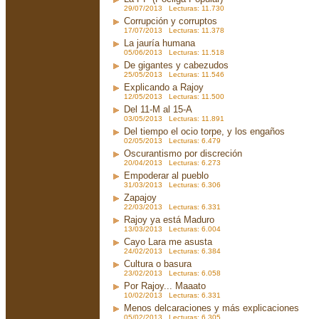
29/07/2013 Lecturas: 11.730
Corrupción y corruptos
17/07/2013 Lecturas: 11.378
La jauría humana
05/06/2013 Lecturas: 11.518
De gigantes y cabezudos
25/05/2013 Lecturas: 11.546
Explicando a Rajoy
12/05/2013 Lecturas: 11.500
Del 11-M al 15-A
03/05/2013 Lecturas: 11.891
Del tiempo el ocio torpe, y los engaños
02/05/2013 Lecturas: 6.479
Oscurantismo por discreción
20/04/2013 Lecturas: 6.273
Empoderar al pueblo
31/03/2013 Lecturas: 6.306
Zapajoy
22/03/2013 Lecturas: 6.331
Rajoy ya está Maduro
13/03/2013 Lecturas: 6.004
Cayo Lara me asusta
24/02/2013 Lecturas: 6.384
Cultura o basura
23/02/2013 Lecturas: 6.058
Por Rajoy... Maaato
10/02/2013 Lecturas: 6.331
Menos delcaraciones y más explicaciones
05/02/2013 Lecturas: 6.305