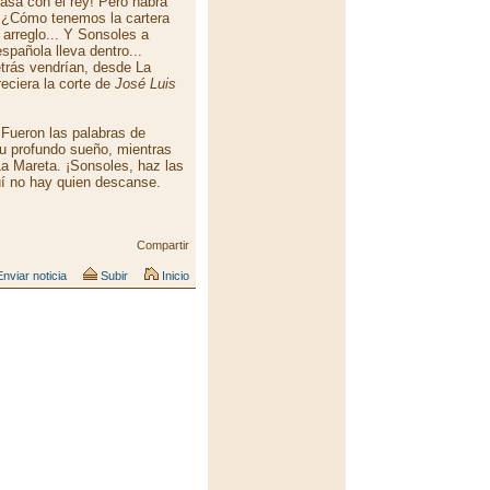
casa con el rey! Pero habrá
l) ¿Cómo tenemos la cartera
arreglo... Y Sonsoles a
spañola lleva dentro...
trás vendrían, desde La
eciera la corte de
José Luis
 Fueron las palabras de
u profundo sueño, mientras
 La Mareta. ¡Sonsoles, haz las
í no hay quien descanse.
Compartir
nviar noticia
Subir
Inicio