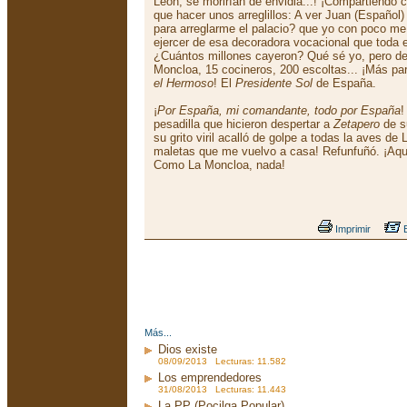
León, se morirían de envidia...! ¡Compartiendo 
que hacer unos arreglillos: A ver Juan (Españo
para arreglarme el palacio? que yo con poco me 
ejercer de esa decoradora vocacional que toda e
¿Cuántos millones cayeron? Qué sé yo, pero de
Moncloa, 15 cocineros, 200 escoltas... ¡Más par
el Hermoso
! El
Presidente Sol
de España.
¡
Por España, mi comandante, todo por España
!
pesadilla que hicieron despertar a
Zetapero
de s
su grito viril acalló de golpe a todas la aves de
maletas que me vuelvo a casa! Refunfuñó. ¡Aqu
Como La Moncloa, nada!
Imprimir
E
Más...
Dios existe
08/09/2013 Lecturas: 11.582
Los emprendedores
31/08/2013 Lecturas: 11.443
La PP (Pocilga Popular)