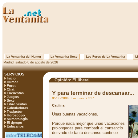
La Ventanita del Humor
La Ventanita Sexy
Los Foros de La Ventanita
Li
Madrid, sábado 8 de agosto de 2026
SERVICIOS
Inicio
Opinión: El liberal
Humor
Foros
Chat
Y para terminar de descansar...
Encuestas
Juegos
05/08/2006 Lecturas: 9.317
Sexy
Libro visitas
Catilina
Calculadoras
Traductor
Unas buenas vacaciones.
Horóscopo
Numerología
El tiempo
Porque nada mejor que unas vacaciones
Enlázanos
prolongadas para combatir el cansancio
derivado de tanto descanso continuo.