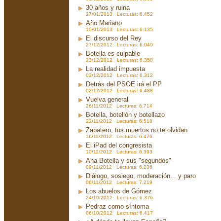
30 años y ruina
27/01/2013 Lecturas: 6.452
Año Mariano
10/01/2013 Lecturas: 6.135
El discurso del Rey
27/12/2012 Lecturas: 6.049
Botella es culpable
23/12/2012 Lecturas: 6.358
La realidad impuesta
03/12/2012 Lecturas: 6.312
Detrás del PSOE irá el PP
02/12/2012 Lecturas: 6.488
Vuelva general
26/11/2012 Lecturas: 6.714
Botella, botellón y botellazo
22/11/2012 Lecturas: 6.518
Zapatero, tus muertos no te olvidan
16/11/2012 Lecturas: 6.476
El iPad del congresista
10/11/2012 Lecturas: 6.393
Ana Botella y sus "segundos"
09/11/2012 Lecturas: 6.236
Diálogo, sosiego, moderación... y paro
06/11/2012 Lecturas: 7.219
Los abuelos de Gómez
24/10/2012 Lecturas: 6.376
Pedraz como síntoma
06/10/2012 Lecturas: 6.417