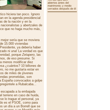
abiertos antes del
matrimonio; y medio
cerrados después de él
ico hiciera tan poco. Ignoro
ban en la agenda presidencial
as de la nación y en la
 nacionalistas y abertzales de
dece que no haga mucho más,
 mejor sería que se moviera
 de 15.000 viviendas
residente, ya debería haber
zado ni una! La verdad es que
renidad, porque
Zetapero
, las
enos, de eso presume. Si
a menos modificar diez
esa ¿cuántos? 10 billones de
ro, no me gustaría estar en
ntos de miles de jóvenes
iendas prometidas, son
oda España convocados a golpe
 pregúntele a Rubalcaba...
a escapada a la embajada
el terreno en caso de huida,
se lo trague el personal, ya
do es el PSOE, como para
les un día a un Borrell que se
 las manos a un Montilla más