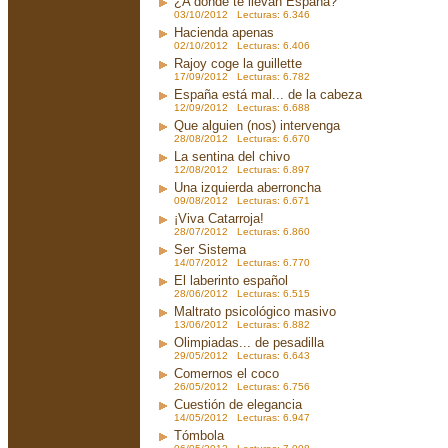
¿A dónde te llevan España?
03/10/2012 Lecturas: 6.346
Hacienda apenas
02/10/2012 Lecturas: 6.406
Rajoy coge la guillette
17/09/2012 Lecturas: 6.782
España está mal... de la cabeza
12/09/2012 Lecturas: 6.688
Que alguien (nos) intervenga
28/08/2012 Lecturas: 6.670
La sentina del chivo
12/08/2012 Lecturas: 6.897
Una izquierda aberroncha
09/08/2012 Lecturas: 6.671
¡Viva Catarroja!
28/07/2012 Lecturas: 6.860
Ser Sistema
14/07/2012 Lecturas: 6.770
El laberinto español
28/06/2012 Lecturas: 6.515
Maltrato psicológico masivo
13/06/2012 Lecturas: 6.882
Olimpiadas... de pesadilla
29/05/2012 Lecturas: 6.643
Comernos el coco
26/05/2012 Lecturas: 6.756
Cuestión de elegancia
14/05/2012 Lecturas: 6.947
Tómbola