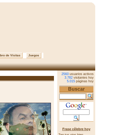
bro de Visitas
Juegos
2560
usuarios activos
3.782
visitantes hoy
5.015
páginas hoy
Buscar
Frase célebre hoy
Ten tus ojos bien