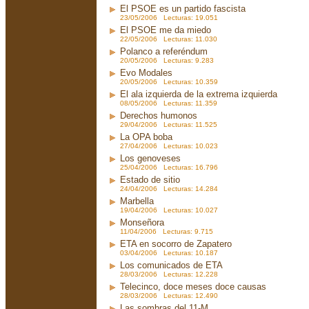
El PSOE es un partido fascista
23/05/2006 Lecturas: 19.051
El PSOE me da miedo
22/05/2006 Lecturas: 11.030
Polanco a referéndum
20/05/2006 Lecturas: 9.283
Evo Modales
20/05/2006 Lecturas: 10.359
El ala izquierda de la extrema izquierda
08/05/2006 Lecturas: 11.359
Derechos humonos
29/04/2006 Lecturas: 11.525
La OPA boba
27/04/2006 Lecturas: 10.023
Los genoveses
25/04/2006 Lecturas: 16.796
Estado de sitio
24/04/2006 Lecturas: 14.284
Marbella
19/04/2006 Lecturas: 10.027
Monseñora
11/04/2006 Lecturas: 9.715
ETA en socorro de Zapatero
03/04/2006 Lecturas: 10.187
Los comunicados de ETA
28/03/2006 Lecturas: 12.228
Telecinco, doce meses doce causas
28/03/2006 Lecturas: 12.490
Las sombras del 11-M