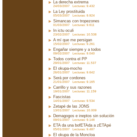
La derecha extrema
24/03/2007 Lecturas: 9.432
La Ley prostituida
05/03/2007 Lecturas: 9.924
Simancas con tropezones
01/03/2007 Lecturas: 9.611
In ictu oculi
23/02/2007 Lecturas: 10.538
A mí que me persigan
15/02/2007 Lecturas: 9.261
Engañar siempre y a todos
09/02/2007 Lecturas: 9.040
Todos contra el PP
29/01/2007 Lecturas: 11.537
El okupa-mocho
26/01/2007 Lecturas: 9.642
Será por cordones
21/01/2007 Lecturas: 9.165
Carrillo y sus razones
19/01/2007 Lecturas: 11.159
Fascistas
14/01/2007 Lecturas: 9.534
Zetapé de las JONS
13/01/2007 Lecturas: 10.009
Demagogos e ineptos sin solución
09/01/2007 Lecturas: 9.146
ETA da una bofETAda a zETApé
05/01/2007 Lecturas: 9.487
El okupa de la Moncloa