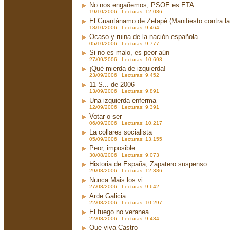
No nos engañemos, PSOE es ETA
19/10/2006 Lecturas: 12.086
El Guantánamo de Zetapé (Manifiesto contra la 
18/10/2006 Lecturas: 9.464
Ocaso y ruina de la nación española
05/10/2006 Lecturas: 9.777
Si no es malo, es peor aún
27/09/2006 Lecturas: 10.698
¡Qué mierda de izquierda!
23/09/2006 Lecturas: 9.452
11-S... de 2006
13/09/2006 Lecturas: 9.891
Una izquierda enferma
12/09/2006 Lecturas: 9.391
Votar o ser
06/09/2006 Lecturas: 10.217
La collares socialista
05/09/2006 Lecturas: 13.155
Peor, imposible
30/08/2006 Lecturas: 9.073
Historia de España, Zapatero suspenso
29/08/2006 Lecturas: 12.386
Nunca Mais los vi
27/08/2006 Lecturas: 9.642
Arde Galicia
22/08/2006 Lecturas: 10.297
El fuego no veranea
22/08/2006 Lecturas: 9.434
Que viva Castro