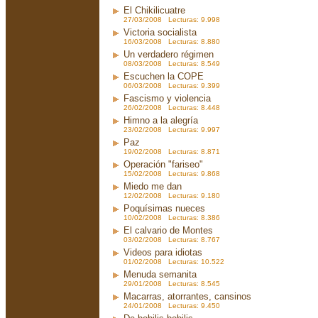
El Chikilicuatre
27/03/2008 Lecturas: 9.998
Victoria socialista
16/03/2008 Lecturas: 8.880
Un verdadero régimen
08/03/2008 Lecturas: 8.549
Escuchen la COPE
06/03/2008 Lecturas: 9.399
Fascismo y violencia
26/02/2008 Lecturas: 8.448
Himno a la alegría
23/02/2008 Lecturas: 9.997
Paz
19/02/2008 Lecturas: 8.871
Operación "fariseo"
15/02/2008 Lecturas: 9.868
Miedo me dan
12/02/2008 Lecturas: 9.180
Poquísimas nueces
10/02/2008 Lecturas: 8.386
El calvario de Montes
03/02/2008 Lecturas: 8.767
Videos para idiotas
01/02/2008 Lecturas: 10.522
Menuda semanita
29/01/2008 Lecturas: 8.545
Macarras, atorrantes, cansinos
24/01/2008 Lecturas: 9.450