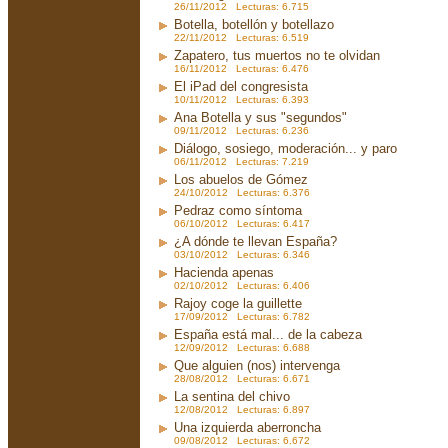
26/11/2012 Lecturas: 6.715
Botella, botellón y botellazo
22/11/2012 Lecturas: 6.519
Zapatero, tus muertos no te olvidan
16/11/2012 Lecturas: 6.476
El iPad del congresista
10/11/2012 Lecturas: 6.393
Ana Botella y sus "segundos"
09/11/2012 Lecturas: 6.236
Diálogo, sosiego, moderación... y paro
06/11/2012 Lecturas: 7.219
Los abuelos de Gómez
24/10/2012 Lecturas: 6.376
Pedraz como síntoma
06/10/2012 Lecturas: 6.417
¿A dónde te llevan España?
03/10/2012 Lecturas: 6.346
Hacienda apenas
02/10/2012 Lecturas: 6.406
Rajoy coge la guillette
17/09/2012 Lecturas: 6.782
España está mal... de la cabeza
12/09/2012 Lecturas: 6.688
Que alguien (nos) intervenga
28/08/2012 Lecturas: 6.671
La sentina del chivo
12/08/2012 Lecturas: 6.897
Una izquierda aberroncha
09/08/2012 Lecturas: 6.672