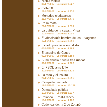
Niebla visible
30/07/2007 Lecturas: 9.027
Calle 30
27/07/2007 Lecturas: 8.752
Menudos ciudadanos
21/07/2007 Lecturas: 8.479
Prisa mata
21/07/2007 Lecturas: 9.039
La caída de la casa... Prisa
12/07/2007 Lecturas: 8.956
El
abobinable
hombre de los... vagones
17/06/2007 Lecturas: 8.998
Estado policíaco socialista
06/06/2007 Lecturas: 9.199
El asesino de Couso
02/06/2007 Lecturas: 9.684
Si mi abuela tuviera tres ruedas
31/05/2007 Lecturas: 9.283
El PSOE ante ETA
22/05/2007 Lecturas: 9.326
La rosa y el insulto
22/05/2007 Lecturas: 9.396
Campaña crispada
18/05/2007 Lecturas: 10.129
Demasiada política
17/05/2007 Lecturas: 8.837
Polanco... Post-Franco
16/05/2007 Lecturas: 9.988
Cadeneando: la 2 de Zetapé