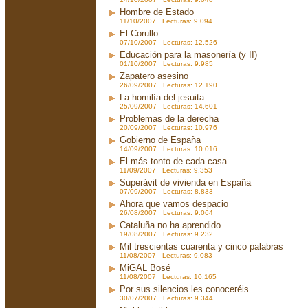
Hombre de Estado
11/10/2007 Lecturas: 9.094
El Corullo
07/10/2007 Lecturas: 12.526
Educación para la masonería (y II)
01/10/2007 Lecturas: 9.985
Zapatero asesino
26/09/2007 Lecturas: 12.190
La homilía del jesuita
25/09/2007 Lecturas: 14.601
Problemas de la derecha
20/09/2007 Lecturas: 10.976
Gobierno de España
14/09/2007 Lecturas: 10.016
El más tonto de cada casa
11/09/2007 Lecturas: 9.353
Superávit de vivienda en España
07/09/2007 Lecturas: 8.833
Ahora que vamos despacio
26/08/2007 Lecturas: 9.064
Cataluña no ha aprendido
19/08/2007 Lecturas: 9.232
Mil trescientas cuarenta y cinco palabras
11/08/2007 Lecturas: 9.083
MiGAL Bosé
11/08/2007 Lecturas: 10.165
Por sus silencios les conoceréis
30/07/2007 Lecturas: 9.344