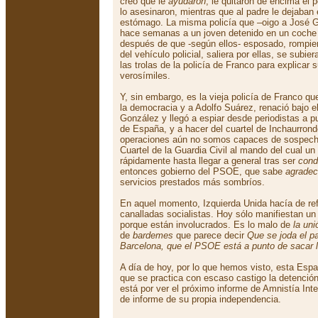
creo que le
ayudaron
, le quitaron de encima el 
lo asesinaron, mientras que al padre le dejaban 
estómago. La misma policía que –oigo a José 
hace semanas a un joven detenido en un coche 
después de que -según ellos- esposado, rompiera
del vehículo policial, saliera por ellas, se subie
las trolas de la policía de Franco para explicar 
verosímiles.
Y, sin embargo, es la vieja policía de Franco que
la democracia y a Adolfo Suárez, renació bajo el
González y llegó a espiar desde periodistas a 
de España, y a hacer del cuartel de Inchaurrond
operaciones aún no somos capaces de sospecha
Cuartel de la Guardia Civil al mando del cual 
rápidamente hasta llegar a general tras ser
cond
entonces gobierno del PSOE, que sabe
agradec
servicios prestados más sombríos.
En aquel momento, Izquierda Unida hacía de refe
canalladas socialistas. Hoy sólo manifiestan un
porque están involucrados. Es lo malo de
la uni
de
bardemes
que parece decir
Que se joda el pa
Barcelona, que el PSOE está a punto de sacar l
A día de hoy, por lo que hemos visto, esta Espa
que se practica con escaso castigo la detención p
está por ver el próximo informe de Amnistía Inte
de informe de su propia independencia.