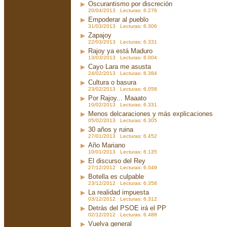
Oscurantismo por discreción
20/04/2013 Lecturas: 6.276
Empoderar al pueblo
31/03/2013 Lecturas: 6.306
Zapajoy
22/03/2013 Lecturas: 6.331
Rajoy ya está Maduro
13/03/2013 Lecturas: 6.004
Cayo Lara me asusta
24/02/2013 Lecturas: 6.384
Cultura o basura
23/02/2013 Lecturas: 6.058
Por Rajoy... Maaato
10/02/2013 Lecturas: 6.331
Menos delcaraciones y más explicaciones
05/02/2013 Lecturas: 6.305
30 años y ruina
27/01/2013 Lecturas: 6.452
Año Mariano
10/01/2013 Lecturas: 6.135
El discurso del Rey
27/12/2012 Lecturas: 6.049
Botella es culpable
23/12/2012 Lecturas: 6.358
La realidad impuesta
03/12/2012 Lecturas: 6.312
Detrás del PSOE irá el PP
02/12/2012 Lecturas: 6.488
Vuelva general