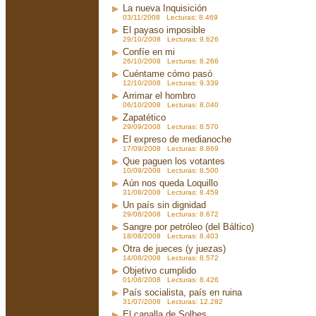
La nueva Inquisición
03/11/2008 Lecturas: 8.469
El payaso imposible
29/10/2008 Lecturas: 9.626
Confíe en mi
26/10/2008 Lecturas: 8.266
Cuéntame cómo pasó
12/10/2008 Lecturas: 9.339
Arrimar el hombro
06/10/2008 Lecturas: 8.040
Zapatético
29/09/2008 Lecturas: 8.570
El expreso de medianoche
17/09/2008 Lecturas: 8.869
Que paguen los votantes
10/09/2008 Lecturas: 8.500
Aún nos queda Loquillo
31/08/2008 Lecturas: 8.459
Un país sin dignidad
29/08/2008 Lecturas: 8.672
Sangre por petróleo (del Báltico)
18/08/2008 Lecturas: 8.403
Otra de jueces (y juezas)
14/08/2008 Lecturas: 8.572
Objetivo cumplido
01/08/2008 Lecturas: 8.426
País socialista, país en ruina
31/07/2008 Lecturas: 12.282
El canalla de Solbes