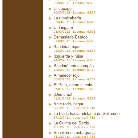
29/03/2012 Lecturas: 6.520
El copago
20/03/2012 Lecturas: 6.877
La rubalcabería
07/03/2012 Lecturas: 6.946
Urdangarín
03/03/2012 Lecturas: 6.638
Demasiado Estado
01/03/2012 Lecturas: 6.820
Banderas rojas
23/02/2012 Lecturas: 6.566
Izquierda y ruina
14/02/2012 Lecturas: 6.686
Brindaré con champán
12/02/2012 Lecturas: 6.748
Amanecer rojo
06/02/2012 Lecturas: 6.707
El País, como el culo
26/01/2012 Lecturas: 7.082
¡Qué cruz!
01/01/2012 Lecturas: 6.338
Ante todo, negar
28/12/2011 Lecturas: 6.649
La huida hacia adelante de Gallardón
17/12/2011 Lecturas: 7.232
La Quinta del Sordo
15/12/2011 Lecturas: 7.170
Rebelión en esta granja
03/12/2011 Lecturas: 7.018