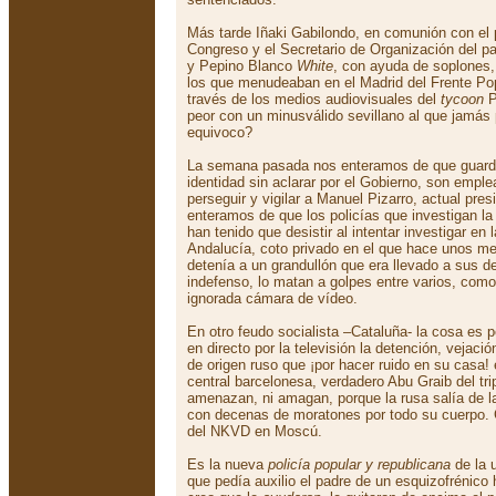
Más tarde Iñaki Gabilondo, en comunión con el p
Congreso y el Secretario de Organización del par
y Pepino Blanco
White
, con ayuda de soplones,
los que menudeaban en el Madrid del Frente Popu
través de los medios audiovisuales del
tycoon
P
peor con un minusválido sevillano al que jamás
equivoco?
La semana pasada nos enteramos de que guardia
identidad sin aclarar por el Gobierno, son empl
perseguir y vigilar a Manuel Pizarro, actual pr
enteramos de que los policías que investigan l
han tenido que desistir al intentar investigar e
Andalucía, coto privado en el que hace unos me
detenía a un grandullón que era llevado a sus 
indefenso, lo matan a golpes entre varios, com
ignorada cámara de vídeo.
En otro feudo socialista –Cataluña- la cosa es
en directo por la televisión la detención, vejaci
de origen ruso que ¡por hacer ruido en su casa!
central barcelonesa, verdadero Abu Graib del tri
amenazan, ni amagan, porque la rusa salía de 
con decenas de moratones por todo su cuerpo. Co
del NKVD en Moscú.
Es la nueva
policía popular y republicana
de la u
que pedía auxilio el padre de un esquizofrénic