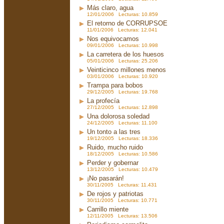
Más claro, agua
12/01/2006 Lecturas: 10.859
El retorno de CORRUPSOE
11/01/2006 Lecturas: 12.041
Nos equivocamos
09/01/2006 Lecturas: 10.998
La carretera de los huesos
05/01/2006 Lecturas: 25.206
Veinticinco millones menos
03/01/2006 Lecturas: 10.920
Trampa para bobos
29/12/2005 Lecturas: 19.768
La profecía
27/12/2005 Lecturas: 12.898
Una dolorosa soledad
24/12/2005 Lecturas: 11.100
Un tonto a las tres
19/12/2005 Lecturas: 18.336
Ruido, mucho ruido
18/12/2005 Lecturas: 10.586
Perder y gobernar
13/12/2005 Lecturas: 10.479
¡No pasarán!
30/11/2005 Lecturas: 11.431
De rojos y patriotas
30/11/2005 Lecturas: 10.771
Carrillo miente
12/11/2005 Lecturas: 13.506