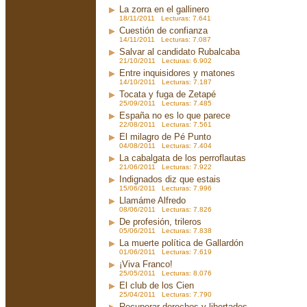
La zorra en el gallinero
18/11/2011 Lecturas: 7.641
Cuestión de confianza
14/11/2011 Lecturas: 7.087
Salvar al candidato Rubalcaba
21/10/2011 Lecturas: 6.902
Entre inquisidores y matones
14/10/2011 Lecturas: 7.187
Tocata y fuga de Zetapé
25/09/2011 Lecturas: 7.485
España no es lo que parece
22/08/2011 Lecturas: 7.561
El milagro de Pé Punto
04/08/2011 Lecturas: 7.404
La cabalgata de los perroflautas
21/06/2011 Lecturas: 7.922
Indignados diz que estais
15/06/2011 Lecturas: 7.996
Llamáme Alfredo
08/06/2011 Lecturas: 7.826
De profesión, trileros
05/06/2011 Lecturas: 7.838
La muerte política de Gallardón
01/06/2011 Lecturas: 7.619
¡Viva Franco!
25/05/2011 Lecturas: 8.076
El club de los Cien
25/04/2011 Lecturas: 7.790
Recuperar derechos y libertades