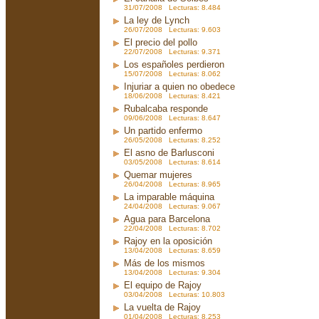
31/07/2008 Lecturas: 8.484
La ley de Lynch
26/07/2008 Lecturas: 9.603
El precio del pollo
22/07/2008 Lecturas: 9.371
Los españoles perdieron
15/07/2008 Lecturas: 8.062
Injuriar a quien no obedece
18/06/2008 Lecturas: 8.421
Rubalcaba responde
09/06/2008 Lecturas: 8.647
Un partido enfermo
26/05/2008 Lecturas: 8.252
El asno de Barlusconi
03/05/2008 Lecturas: 8.614
Quemar mujeres
26/04/2008 Lecturas: 8.965
La imparable máquina
24/04/2008 Lecturas: 9.067
Agua para Barcelona
22/04/2008 Lecturas: 8.702
Rajoy en la oposición
13/04/2008 Lecturas: 8.659
Más de los mismos
13/04/2008 Lecturas: 9.304
El equipo de Rajoy
03/04/2008 Lecturas: 10.803
La vuelta de Rajoy
01/04/2008 Lecturas: 8.253