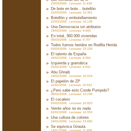
23/03/2006 Lecturas: 11.630
De bote en bote... botellón
22/03/2006 Lecturas: 10.361
Botellón y embotellamiento
22/03/2006 Lecturas: 10.139
Una Democracia sin atributos
19/03/2006 Lecturas: 9.843
En total, 360.000 viviendas
05/03/2006 Lecturas: 9.707
Todos fuimos heridos en Rodilla Herida
03/03/2006 Lecturas: 15.228
El talento de España
28/02/2006 Lecturas: 9.564
Izquierda y gramática
25/02/2006 Lecturas: 9.631
Abu Ghraib
23/02/2006 Lecturas: 10.016
El papelón de ZP
11/02/2006 Lecturas: 10.522
¿Pero sabe esto Conde Pumpido?
08/02/2006 Lecturas: 10.239
El cocalero
05/02/2006 Lecturas: 10.825
Veinte años no es nada
02/02/2006 Lecturas: 10.553
Una cultura de colores
18/01/2006 Lecturas: 13.692
Se equivoca Girauta
14/01/2006 Lecturas: 11.406