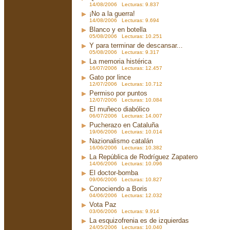
14/08/2006 Lecturas: 9.837
¡No a la guerra!
14/08/2006 Lecturas: 9.694
Blanco y en botella
05/08/2006 Lecturas: 10.251
Y para terminar de descansar...
05/08/2006 Lecturas: 9.317
La memoria histérica
16/07/2006 Lecturas: 12.457
Gato por lince
12/07/2006 Lecturas: 10.712
Permiso por puntos
12/07/2006 Lecturas: 10.084
El muñeco diabólico
06/07/2006 Lecturas: 14.007
Pucherazo en Cataluña
19/06/2006 Lecturas: 10.014
Nazionalismo catalán
16/06/2006 Lecturas: 10.382
La República de Rodríguez Zapatero
14/06/2006 Lecturas: 10.096
El doctor-bomba
09/06/2006 Lecturas: 10.827
Conociendo a Boris
04/06/2006 Lecturas: 12.032
Vota Paz
03/06/2006 Lecturas: 9.914
La esquizofrenia es de izquierdas
24/05/2006 Lecturas: 10.040