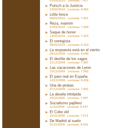
01/03/2010 Lecturas: 7.917
Putsch a la Justicia
23/02/2010 Lecturas: 8.862
Little fence
08/02/2010 Lecturas: 7.651
Reza, mamón
07/02/2010 Lecturas: 7.659
Saque de honor
13/01/2010 Lecturas: 7.425
El ventajista
08/01/2010 Lecturas: 8.223
La respuesta está en el viento
28/12/2009 Lecturas: 8.098
El desfile de los vagos
21/12/2009 Lecturas: 7.997
Las vacaciones de Lenin
15/12/2009 Lecturas: 7.582
El paro real en España
13/12/2009 Lecturas: 9.839
Una de piratas
07/12/2009 Lecturas: 7.801
La abuela intrépida
25/11/2009 Lecturas: 7.897
Socialismo pajillero
11/11/2009 Lecturas: 9.537
El Cobo útil
10/11/2009 Lecturas: 7.672
De Madrid al suelo
01/11/2009 Lecturas: 8.001