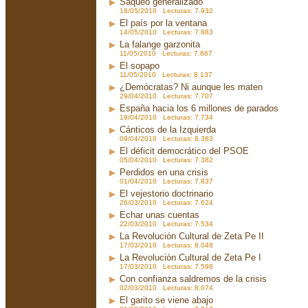
Saqueo generalizado
18/05/2010 Lecturas: 7.932
El país por la ventana
14/05/2010 Lecturas: 7.883
La falange garzonita
11/05/2010 Lecturas: 7.867
El sopapo
11/05/2010 Lecturas: 8.137
¿Demócratas? Ni aunque les maten
29/04/2010 Lecturas: 7.707
España hacia los 6 millones de parados
19/04/2010 Lecturas: 7.734
Cánticos de la Izquierda
09/04/2010 Lecturas: 8.383
El déficit democrático del PSOE
05/04/2010 Lecturas: 7.382
Perdidos en una crisis
01/04/2010 Lecturas: 7.837
El vejestorio doctrinario
26/03/2010 Lecturas: 7.624
Echar unas cuentas
22/03/2010 Lecturas: 7.534
La Revolución Cultural de Zeta Pe II
17/03/2010 Lecturas: 8.048
La Revolución Cultural de Zeta Pe I
17/03/2010 Lecturas: 7.598
Con confianza saldremos de la crisis
02/03/2010 Lecturas: 8.074
El garito se viene abajo