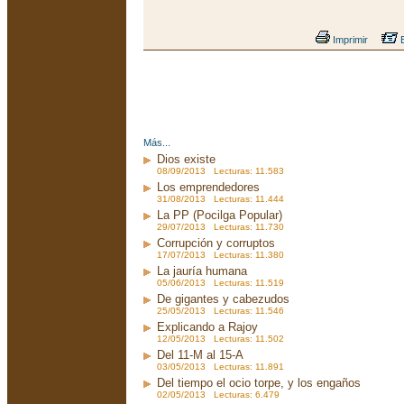
Imprimir
E
Más...
Dios existe
08/09/2013 Lecturas: 11.583
Los emprendedores
31/08/2013 Lecturas: 11.444
La PP (Pocilga Popular)
29/07/2013 Lecturas: 11.730
Corrupción y corruptos
17/07/2013 Lecturas: 11.380
La jauría humana
05/06/2013 Lecturas: 11.519
De gigantes y cabezudos
25/05/2013 Lecturas: 11.546
Explicando a Rajoy
12/05/2013 Lecturas: 11.502
Del 11-M al 15-A
03/05/2013 Lecturas: 11.891
Del tiempo el ocio torpe, y los engaños
02/05/2013 Lecturas: 6.479