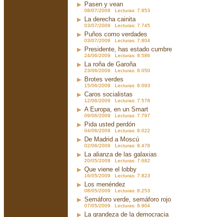
Pasen y vean
08/07/2009 Lecturas: 7.853
La derecha cainita
03/07/2009 Lecturas: 7.745
Puños como verdades
03/07/2009 Lecturas: 7.804
Presidente, has estado cumbre
24/06/2009 Lecturas: 8.586
La roña de Garoña
23/06/2009 Lecturas: 8.050
Brotes verdes
15/06/2009 Lecturas: 8.093
Caros socialistas
12/06/2009 Lecturas: 7.578
A Europa, en un Smart
09/06/2009 Lecturas: 7.797
Pida usted perdón
04/06/2009 Lecturas: 8.022
De Madrid a Moscú
02/06/2009 Lecturas: 8.478
La alianza de las galaxias
20/05/2009 Lecturas: 7.682
Que viene el lobby
16/05/2009 Lecturas: 7.823
Los menéndez
08/05/2009 Lecturas: 8.253
Semáforo verde, semáforo rojo
07/05/2009 Lecturas: 8.904
La grandeza de la democracia