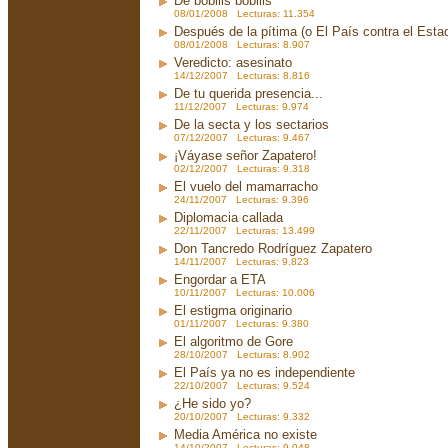
De bobilis bobilis
08/01/2008 Lecturas: 11.354
Después de la pítima (o El País contra el Est
08/01/2008 Lecturas: 8.907
Veredicto: asesinato
14/12/2007 Lecturas: 8.816
De tu querida presencia...
11/12/2007 Lecturas: 9.974
De la secta y los sectarios
07/12/2007 Lecturas: 9.467
¡Váyase señor Zapatero!
02/12/2007 Lecturas: 9.318
El vuelo del mamarracho
24/11/2007 Lecturas: 9.396
Diplomacia callada
22/11/2007 Lecturas: 13.499
Don Tancredo Rodríguez Zapatero
14/11/2007 Lecturas: 9.823
Engordar a ETA
10/11/2007 Lecturas: 10.006
El estigma originario
01/11/2007 Lecturas: 9.380
El algoritmo de Gore
28/10/2007 Lecturas: 8.902
El País ya no es independiente
22/10/2007 Lecturas: 9.524
¿He sido yo?
20/10/2007 Lecturas: 9.332
Media América no existe
14/10/2007 Lecturas: 9.048