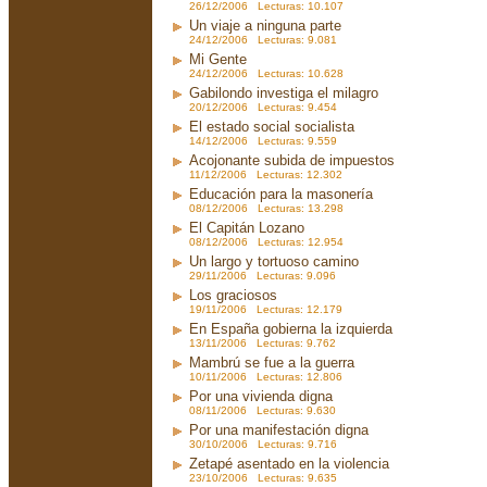
26/12/2006 Lecturas: 10.107
Un viaje a ninguna parte
24/12/2006 Lecturas: 9.081
Mi Gente
24/12/2006 Lecturas: 10.628
Gabilondo investiga el milagro
20/12/2006 Lecturas: 9.454
El estado social socialista
14/12/2006 Lecturas: 9.559
Acojonante subida de impuestos
11/12/2006 Lecturas: 12.302
Educación para la masonería
08/12/2006 Lecturas: 13.298
El Capitán Lozano
08/12/2006 Lecturas: 12.954
Un largo y tortuoso camino
29/11/2006 Lecturas: 9.096
Los graciosos
19/11/2006 Lecturas: 12.179
En España gobierna la izquierda
13/11/2006 Lecturas: 9.762
Mambrú se fue a la guerra
10/11/2006 Lecturas: 12.806
Por una vivienda digna
08/11/2006 Lecturas: 9.630
Por una manifestación digna
30/10/2006 Lecturas: 9.716
Zetapé asentado en la violencia
23/10/2006 Lecturas: 9.635