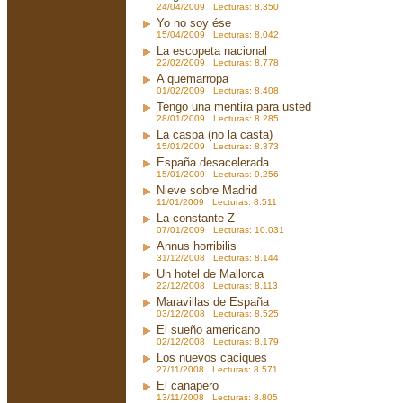
24/04/2009 Lecturas: 8.350
Yo no soy ése
15/04/2009 Lecturas: 8.042
La escopeta nacional
22/02/2009 Lecturas: 8.778
A quemarropa
01/02/2009 Lecturas: 8.408
Tengo una mentira para usted
28/01/2009 Lecturas: 8.285
La caspa (no la casta)
15/01/2009 Lecturas: 8.373
España desacelerada
15/01/2009 Lecturas: 9.256
Nieve sobre Madrid
11/01/2009 Lecturas: 8.511
La constante Z
07/01/2009 Lecturas: 10.031
Annus horribilis
31/12/2008 Lecturas: 8.144
Un hotel de Mallorca
22/12/2008 Lecturas: 8.113
Maravillas de España
03/12/2008 Lecturas: 8.525
El sueño americano
02/12/2008 Lecturas: 8.179
Los nuevos caciques
27/11/2008 Lecturas: 8.571
El canapero
13/11/2008 Lecturas: 8.805