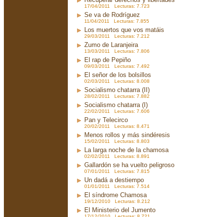
17/04/2011 Lecturas: 7.723
Se va de Rodríguez
11/04/2011 Lecturas: 7.855
Los muertos que vos matáis
29/03/2011 Lecturas: 7.212
Zumo de Laranjeira
13/03/2011 Lecturas: 7.806
El rap de Pepiño
09/03/2011 Lecturas: 7.492
El señor de los bolsillos
02/03/2011 Lecturas: 8.008
Socialismo chatarra (II)
28/02/2011 Lecturas: 7.882
Socialismo chatarra (I)
22/02/2011 Lecturas: 7.606
Pan y Telecirco
20/02/2011 Lecturas: 8.471
Menos rollos y más sindéresis
15/02/2011 Lecturas: 8.803
La larga noche de la chamosa
02/02/2011 Lecturas: 8.891
Gallardón se ha vuelto peligroso
07/01/2011 Lecturas: 7.815
Un dadá a destiempo
01/01/2011 Lecturas: 7.514
El síndrome Chamosa
19/12/2010 Lecturas: 8.212
El Ministerio del Jumento
17/12/2010 Lecturas: 8.721