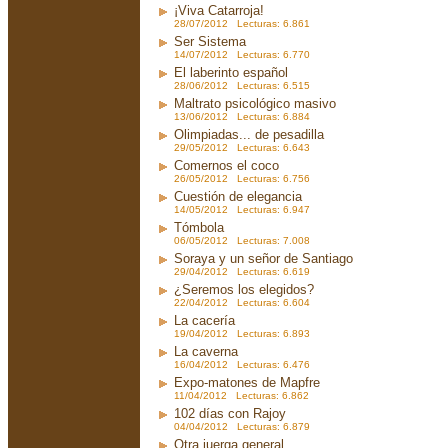
¡Viva Catarroja!
28/07/2012 Lecturas: 6.861
Ser Sistema
14/07/2012 Lecturas: 6.770
El laberinto español
28/06/2012 Lecturas: 6.515
Maltrato psicológico masivo
13/06/2012 Lecturas: 6.884
Olimpiadas... de pesadilla
29/05/2012 Lecturas: 6.643
Comernos el coco
26/05/2012 Lecturas: 6.756
Cuestión de elegancia
14/05/2012 Lecturas: 6.947
Tómbola
06/05/2012 Lecturas: 7.008
Soraya y un señor de Santiago
29/04/2012 Lecturas: 6.619
¿Seremos los elegidos?
22/04/2012 Lecturas: 6.604
La cacería
19/04/2012 Lecturas: 6.893
La caverna
16/04/2012 Lecturas: 6.476
Expo-matones de Mapfre
11/04/2012 Lecturas: 6.862
102 días con Rajoy
04/04/2012 Lecturas: 6.879
Otra juerga general