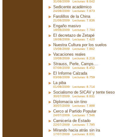
31/08/2009 Lecturas: 8.042
Sedicente académico
24/08/2009 Lecturas: 7.873
Farolillos de la China
21/08/2009 Lecturas: 7.836
Engaño masivo
19/08/2009 Lecturas: 7.794
El decretazo de Zetapé
18/08/2009 Lecturas: 7.420
Nuestra Cultura por los suelos
15/08/2009 Lecturas: 7.882
Vacaciones reales
10/08/2009 Lecturas: 8.218
Strauss, Perle, Camps....
07/08/2009 Lecturas: 8.452
El Informe Calzada
03/08/2009 Lecturas: 8.759
La piba
01/08/2009 Lecturas: 8.714
Socialismo de SICAV y tente tieso
30/07/2009 Lecturas: 8.631
Diplomacia sin tino
30/07/2009 Lecturas: 7.888
Cerco al Partido Popular
24/07/2009 Lecturas: 7.546
Carnicería de Estado
22/07/2009 Lecturas: 7.795
Mirando hacia atrás sin ira
17/07/2009 Lecturas: 8.031