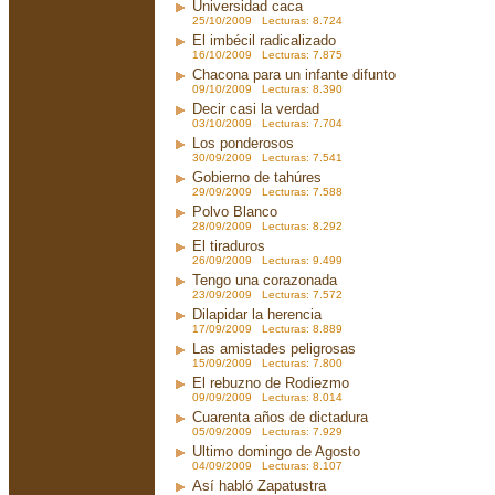
Universidad caca
25/10/2009 Lecturas: 8.724
El imbécil radicalizado
16/10/2009 Lecturas: 7.875
Chacona para un infante difunto
09/10/2009 Lecturas: 8.390
Decir casi la verdad
03/10/2009 Lecturas: 7.704
Los ponderosos
30/09/2009 Lecturas: 7.541
Gobierno de tahúres
29/09/2009 Lecturas: 7.588
Polvo Blanco
28/09/2009 Lecturas: 8.292
El tiraduros
26/09/2009 Lecturas: 9.499
Tengo una corazonada
23/09/2009 Lecturas: 7.572
Dilapidar la herencia
17/09/2009 Lecturas: 8.889
Las amistades peligrosas
15/09/2009 Lecturas: 7.800
El rebuzno de Rodiezmo
09/09/2009 Lecturas: 8.014
Cuarenta años de dictadura
05/09/2009 Lecturas: 7.929
Ultimo domingo de Agosto
04/09/2009 Lecturas: 8.107
Así habló Zapatustra