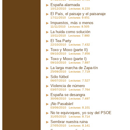
España alarmada
10/12/2010 Lecturas: 8.220
El País, el paisaje y el paisanaje
17/11/2010 Lecturas: 9.651
Impuestos, más o menos
11/11/2010 Lecturas: 8.505
La huida como solución
10/11/2010 Lecturas: 7.980
El Tea Party
22/10/2010 Lecturas: 7.432
Toxo y Moxo (parte II)
09/10/2010 Lecturas: 7.956
Toxo y Moxo (parte I)
09/10/2010 Lecturas: 7.897
La larga marcha de Zapa-tín
25/09/2010 Lecturas: 7.719
Sólo fútbol
06/07/2010 Lecturas: 7.527
Violencia de número
03/07/2010 Lecturas: 7.764
España se desangra
30/06/2010 Lecturas: 7.497
¡No Pasabán!
03/06/2010 Lecturas: 8.101
No te equivoques, yo soy del PSOE
31/05/2010 Lecturas: 8.714
Sembrar nuestra ruina
27/05/2010 Lecturas: 8.141