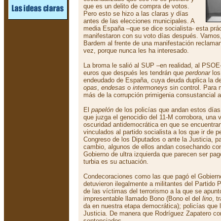
que es un delito de compra de votos.
Pero esto se hizo a las claras y días
antes de las elecciones municipales. A
media España –que se dice socialista- esta prác
manifestaron con su voto días después. Vamos, 
Bardem al frente de una manifestación reclaman
vez, porque nunca les ha interesado.
La broma le salió al SUP –en realidad, al PSOE
euros que después les tendrán que
perdonar
los
endeudado de España, cuya deuda duplica la de
opas
,
endesas
o
intermoneys
sin control. Para 
más de la corrupción primigenia consustancial a
El
papelón
de los policías que andan estos días 
que juzga el genocidio del 11-M corrobora, una
oscuridad antidemocrática en que se encuentran 
vinculados al partido socialista a los que ir de pe
Congreso de los Diputados o ante la Justicia, p
cambio, algunos de ellos andan cosechando co
Gobierno de ultra izquierda que parecen ser p
turbia es su actuación.
Condecoraciones como las que pagó el Gobierno 
detuvieron ilegalmente a militantes del Partido
de las víctimas del terrorismo a la que se apunt
impresentable llamado Bono (Bono el del
lino
, t
da en nuestra etapa democrática); policías que
Justicia. De manera que Rodríguez Zapatero co
sentenciados.