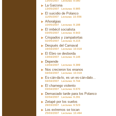
13/05/2007 Lecturas: 9.080
La Garzona
13/05/2007 Lecturas: 8.985
El suicidio de Polanco
11/05/2007 Lecturas: 10.556
Añoralgias
10/05/2007 Lecturas: 9.188
El imbécil socialista
03/05/2007 Lecturas: 8.943
Crispados y zampatortas
02/05/2007 Lecturas: 9.215
Después del Carnaval
16/04/2007 Lecturas: 10.018
El Ebro se desborda
13/04/2007 Lecturas: 9.146
Depende
13/04/2007 Lecturas: 9.389
Nos crecieron los enanos
04/04/2007 Lecturas: 10.019
Es-cán-da-lo, es un es-cán-dalo...
04/04/2007 Lecturas: 9.744
El charnego violento
03/04/2007 Lecturas: 9.670
Demasiado tarde para los Polanco
02/04/2007 Lecturas: 9.291
Zetapé por los suelos
28/03/2007 Lecturas: 9.523
Los extremos se tocan
25/03/2007 Lecturas: 10.494