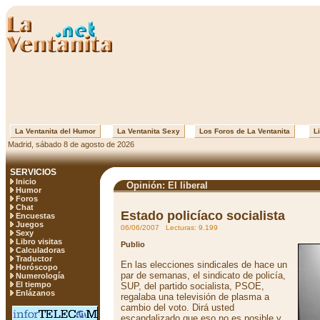
La Ventanita del Humor
La Ventanita Sexy
Los Foros de La Ventanita
Li
Madrid, sábado 8 de agosto de 2026
SERVICIOS
Inicio
Opinión: El liberal
Humor
Foros
Chat
Estado policíaco socialista
Encuestas
Juegos
06/06/2007 Lecturas: 9.199
Sexy
Libro visitas
Publio
Calculadoras
Traductor
En las elecciones sindicales de hace un
Horóscopo
par de semanas, el sindicato de policía,
Numerología
El tiempo
SUP, del partido socialista, PSOE,
Enlázanos
regalaba una televisión de plasma a
cambio del voto. Dirá usted
escandalizado que eso no es posible y