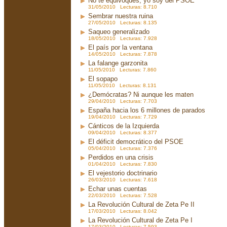
No te equivoques, yo soy del PSOE
31/05/2010 Lecturas: 8.710
Sembrar nuestra ruina
27/05/2010 Lecturas: 8.135
Saqueo generalizado
18/05/2010 Lecturas: 7.928
El país por la ventana
14/05/2010 Lecturas: 7.878
La falange garzonita
11/05/2010 Lecturas: 7.860
El sopapo
11/05/2010 Lecturas: 8.131
¿Demócratas? Ni aunque les maten
29/04/2010 Lecturas: 7.703
España hacia los 6 millones de parados
19/04/2010 Lecturas: 7.729
Cánticos de la Izquierda
09/04/2010 Lecturas: 8.377
El déficit democrático del PSOE
05/04/2010 Lecturas: 7.376
Perdidos en una crisis
01/04/2010 Lecturas: 7.830
El vejestorio doctrinario
26/03/2010 Lecturas: 7.618
Echar unas cuentas
22/03/2010 Lecturas: 7.528
La Revolución Cultural de Zeta Pe II
17/03/2010 Lecturas: 8.042
La Revolución Cultural de Zeta Pe I
17/03/2010 Lecturas: 7.593