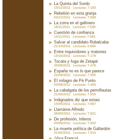
La Quinta del Sordo
15/12/2011 Lecturas: 7.163
Rebelión en esta granja
03/12/2011 Lecturas: 7.008
La zorra en el gallinero
18/11/2011 Lecturas: 7.636
Cuestión de confianza
14/11/2011 Lecturas: 7.081
Salvar al candidato Rubalcaba
21/10/2011 Lecturas: 6.894
Entre inquisidores y matones
14/10/2011 Lecturas: 7.179
Tocata y fuga de Zetapé
25/09/2011 Lecturas: 7.479
España no es lo que parece
22/08/2011 Lecturas: 7.555
El milagro de Pé Punto
04/08/2011 Lecturas: 7.400
La cabalgata de los perroflautas
21/06/2011 Lecturas: 7.916
Indignados diz que estais
15/06/2011 Lecturas: 7.987
Llamáme Alfredo
08/06/2011 Lecturas: 7.821
De profesión, trileros
05/06/2011 Lecturas: 7.833
La muerte política de Gallardón
01/06/2011 Lecturas: 7.614
¡Viva Franco!