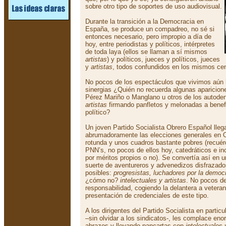
sobre otro tipo de soportes de uso audiovisual.
Durante la transición a la Democracia en
España, se produce un compadreo, no sé si
entonces necesario, pero impropio a día de
hoy, entre periodistas y políticos, intérpretes
de toda laya (ellos se llaman a sí mismos
artistas
) y políticos, jueces y políticos, jueces
y
artistas
, todos confundidos en los mismos ce
No pocos de los espectáculos que vivimos aún 
sinergias ¿Quién no recuerda algunas aparicion
Pérez Mariño o Manglano u otros de los autod
artistas
firmando panfletos y melonadas a benefi
político?
Un joven Partido Socialista Obrero Español lleg
abrumadoramente las elecciones generales en 
rotunda y unos cuadros bastante pobres (recuér
PNN’s, no pocos de ellos hoy, catedráticos e in
por méritos propios o no). Se convertía así en u
suerte de aventureros y advenedizos disfrazado
posibles:
progresistas, luchadores por la democr
¿cómo no?
intelectuales y artistas
. No pocos de
responsabilidad, cogiendo la delantera a veteran
presentación de credenciales de este tipo.
A los dirigentes del Partido Socialista en particu
–sin olvidar a los sindicatos-, les complace e
abrazos y llevando pancartas con
intelectuales 