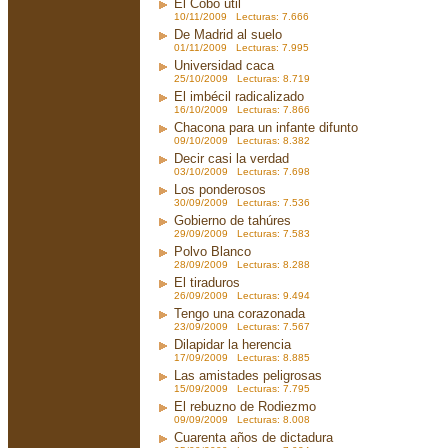
El Cobo útil
10/11/2009 Lecturas: 7.666
De Madrid al suelo
01/11/2009 Lecturas: 7.995
Universidad caca
25/10/2009 Lecturas: 8.719
El imbécil radicalizado
16/10/2009 Lecturas: 7.866
Chacona para un infante difunto
09/10/2009 Lecturas: 8.382
Decir casi la verdad
03/10/2009 Lecturas: 7.698
Los ponderosos
30/09/2009 Lecturas: 7.536
Gobierno de tahúres
29/09/2009 Lecturas: 7.583
Polvo Blanco
28/09/2009 Lecturas: 8.288
El tiraduros
26/09/2009 Lecturas: 9.494
Tengo una corazonada
23/09/2009 Lecturas: 7.567
Dilapidar la herencia
17/09/2009 Lecturas: 8.885
Las amistades peligrosas
15/09/2009 Lecturas: 7.795
El rebuzno de Rodiezmo
09/09/2009 Lecturas: 8.008
Cuarenta años de dictadura