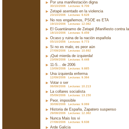
Por una manifestación digna
30/10/2006 Lecturas: 9.709
Zetapé asentado en la violencia
23/10/2006 Lecturas: 9.628
No nos engañemos, PSOE es ETA
19/10/2006 Lecturas: 12.082
El Guantánamo de Zetapé (Manifiesto contra la 
18/10/2006 Lecturas: 9.459
Ocaso y ruina de la nación española
05/10/2006 Lecturas: 9.773
Si no es malo, es peor aún
27/09/2006 Lecturas: 10.692
¡Qué mierda de izquierda!
23/09/2006 Lecturas: 9.448
11-S... de 2006
13/09/2006 Lecturas: 9.885
Una izquierda enferma
12/09/2006 Lecturas: 9.384
Votar o ser
06/09/2006 Lecturas: 10.213
La collares socialista
05/09/2006 Lecturas: 13.150
Peor, imposible
30/08/2006 Lecturas: 9.069
Historia de España, Zapatero suspenso
29/08/2006 Lecturas: 12.382
Nunca Mais los vi
27/08/2006 Lecturas: 9.638
Arde Galicia