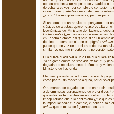
con su presencia un respaldo de veracidad a lo 
derecha, a su vez, por complejo o contagio, ha i
intelectuales y artistas
que avalen sus planteam
¿cómo? De múltiples maneras, pero se paga.
Si un escultor o un arquitecto -pongamos por ca
clásicos de artistas, quieren darse de alta en el
Económicas del Ministerio de Hacienda, deberán
Profesionales
(¿recuerdan a qué ejercientes de 
en España siempre así?) pero si es un árbitro d
de cine, se darán de alta en el epígrafe
Artistas
puede que en vez de ser el caso de una maquilla
similar. Lo que me importa es la perversión pate
Cualquiera puede ver a un o una cualquiera en t
Yo es que siempre he sido así, desde muy peque
degradando absolutamente el término, y viniend
Ministerio de Hacienda.
Me creo que esta ha sido una manera de pagar 
como pasta, sin modestia alguna, por el solar pa
Otra manera de pagarlo consiste en rendir, desde 
a determinadas agrupaciones de pretendidos
in
que éstas se te manifiesten en contra, con la c
impopularidad que ello conllevaría ¿Y a qué es 
la impopularidad? Y, a cambio, el político sale e
artista
que le tolera de figurante a su lado.