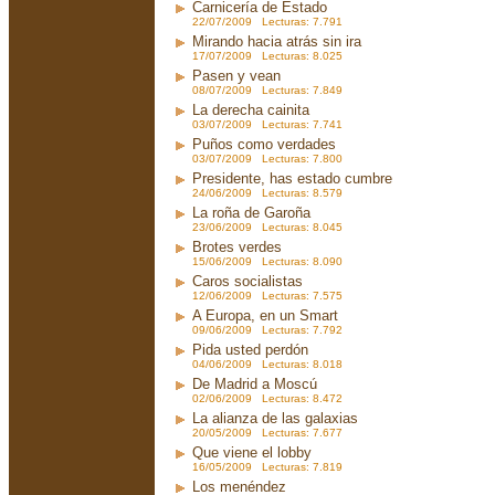
Carnicería de Estado
22/07/2009 Lecturas: 7.791
Mirando hacia atrás sin ira
17/07/2009 Lecturas: 8.025
Pasen y vean
08/07/2009 Lecturas: 7.849
La derecha cainita
03/07/2009 Lecturas: 7.741
Puños como verdades
03/07/2009 Lecturas: 7.800
Presidente, has estado cumbre
24/06/2009 Lecturas: 8.579
La roña de Garoña
23/06/2009 Lecturas: 8.045
Brotes verdes
15/06/2009 Lecturas: 8.090
Caros socialistas
12/06/2009 Lecturas: 7.575
A Europa, en un Smart
09/06/2009 Lecturas: 7.792
Pida usted perdón
04/06/2009 Lecturas: 8.018
De Madrid a Moscú
02/06/2009 Lecturas: 8.472
La alianza de las galaxias
20/05/2009 Lecturas: 7.677
Que viene el lobby
16/05/2009 Lecturas: 7.819
Los menéndez