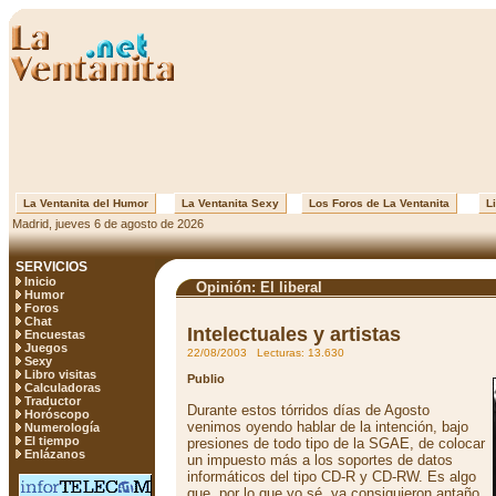
La Ventanita del Humor
La Ventanita Sexy
Los Foros de La Ventanita
Li
Madrid, jueves 6 de agosto de 2026
SERVICIOS
Inicio
Opinión: El liberal
Humor
Foros
Chat
Intelectuales y artistas
Encuestas
Juegos
22/08/2003 Lecturas: 13.630
Sexy
Libro visitas
Publio
Calculadoras
Traductor
Durante estos tórridos días de Agosto
Horóscopo
venimos oyendo hablar de la intención, bajo
Numerología
El tiempo
presiones de todo tipo de la SGAE, de colocar
Enlázanos
un impuesto más a los soportes de datos
informáticos del tipo CD-R y CD-RW. Es algo
que, por lo que yo sé, ya consiguieron antaño