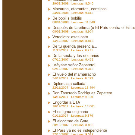
29/01/2008 Lecturas: 8.540
Macarras, atorrantes, cansinos
24/01/2008 Lecturas: 9.443
De bobilis bobilis
08/01/2008 Lecturas: 11.349
Después de la pítima (o El País contra el Est
08/01/2008 Lecturas: 8.904
Veredicto: asesinato
14/12/2007 Lecturas: 8.813
De tu querida presencia...
11/12/2007 Lecturas: 9.971
De la secta y los sectarios
07/12/2007 Lecturas: 9.462
¡Váyase señor Zapatero!
02/12/2007 Lecturas: 9.313
El vuelo del mamarracho
24/11/2007 Lecturas: 9.393
Diplomacia callada
22/11/2007 Lecturas: 13.494
Don Tancredo Rodríguez Zapatero
14/11/2007 Lecturas: 9.820
Engordar a ETA
10/11/2007 Lecturas: 10.001
El estigma originario
01/11/2007 Lecturas: 9.376
El algoritmo de Gore
28/10/2007 Lecturas: 8.898
El País ya no es independiente
22/10/2007 Lecturas: 9.519