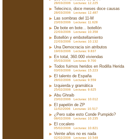
28/03/2006 Lecturas: 12.225
Telecinco, doce meses doce causas
28/03/2006 Lecturas: 12.487
Las sombras del 11-M
23/03/2006 Lecturas: 11.628
De bote en bote... botellón
22/03/2006 Lecturas: 10.358
Botellón y embotellamiento
22/03/2006 Lecturas: 10.132
Una Democracia sin atributos
19/03/2006 Lecturas: 9.837
En total, 360.000 viviendas
05/03/2006 Lecturas: 9.700
Todos fuimos heridos en Rodilla Herida
03/03/2006 Lecturas: 15.223
El talento de España
28/02/2006 Lecturas: 9.559
Izquierda y gramática
25/02/2006 Lecturas: 9.625
Abu Ghraib
23/02/2006 Lecturas: 10.012
El papelón de ZP
11/02/2006 Lecturas: 10.517
¿Pero sabe esto Conde Pumpido?
08/02/2006 Lecturas: 10.235
El cocalero
05/02/2006 Lecturas: 10.821
Veinte años no es nada
02/02/2006 Lecturas: 10.549