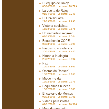
El equipo de Rajoy
03/04/2008 Lecturas: 10.799
La vuelta de Rajoy
01/04/2008 Lecturas: 8.248
El Chikilicuatre
27/03/2008 Lecturas: 9.993
Victoria socialista
16/03/2008 Lecturas: 8.875
Un verdadero régimen
08/03/2008 Lecturas: 8.544
Escuchen la COPE
06/03/2008 Lecturas: 9.396
Fascismo y violencia
26/02/2008 Lecturas: 8.445
Himno a la alegría
23/02/2008 Lecturas: 9.994
Paz
19/02/2008 Lecturas: 8.866
Operación "fariseo"
15/02/2008 Lecturas: 9.863
Miedo me dan
12/02/2008 Lecturas: 9.175
Poquísimas nueces
10/02/2008 Lecturas: 8.383
El calvario de Montes
03/02/2008 Lecturas: 8.761
Videos para idiotas
01/02/2008 Lecturas: 10.516
Menuda semanita