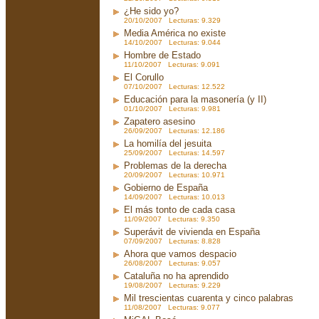
¿He sido yo?
20/10/2007 Lecturas: 9.329
Media América no existe
14/10/2007 Lecturas: 9.044
Hombre de Estado
11/10/2007 Lecturas: 9.091
El Corullo
07/10/2007 Lecturas: 12.522
Educación para la masonería (y II)
01/10/2007 Lecturas: 9.981
Zapatero asesino
26/09/2007 Lecturas: 12.186
La homilía del jesuita
25/09/2007 Lecturas: 14.597
Problemas de la derecha
20/09/2007 Lecturas: 10.971
Gobierno de España
14/09/2007 Lecturas: 10.013
El más tonto de cada casa
11/09/2007 Lecturas: 9.350
Superávit de vivienda en España
07/09/2007 Lecturas: 8.828
Ahora que vamos despacio
26/08/2007 Lecturas: 9.057
Cataluña no ha aprendido
19/08/2007 Lecturas: 9.229
Mil trescientas cuarenta y cinco palabras
11/08/2007 Lecturas: 9.077