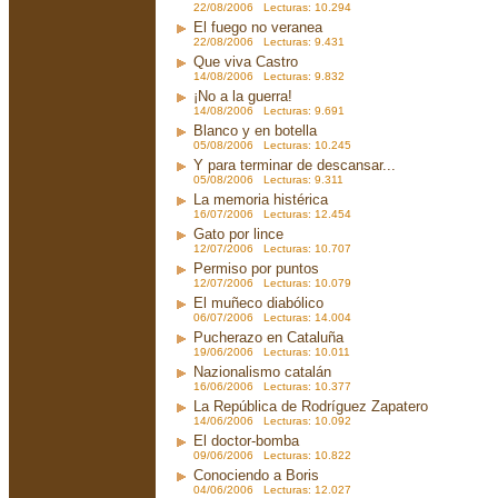
22/08/2006 Lecturas: 10.294
El fuego no veranea
22/08/2006 Lecturas: 9.431
Que viva Castro
14/08/2006 Lecturas: 9.832
¡No a la guerra!
14/08/2006 Lecturas: 9.691
Blanco y en botella
05/08/2006 Lecturas: 10.245
Y para terminar de descansar...
05/08/2006 Lecturas: 9.311
La memoria histérica
16/07/2006 Lecturas: 12.454
Gato por lince
12/07/2006 Lecturas: 10.707
Permiso por puntos
12/07/2006 Lecturas: 10.079
El muñeco diabólico
06/07/2006 Lecturas: 14.004
Pucherazo en Cataluña
19/06/2006 Lecturas: 10.011
Nazionalismo catalán
16/06/2006 Lecturas: 10.377
La República de Rodríguez Zapatero
14/06/2006 Lecturas: 10.092
El doctor-bomba
09/06/2006 Lecturas: 10.822
Conociendo a Boris
04/06/2006 Lecturas: 12.027