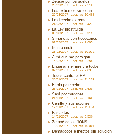
Zetapé por los suelos
28/03/2007 Lecturas: 9.519
Los extremos se tocan
25/03/2007 Lecturas: 10.488
La derecha extrema
24/03/2007 Lecturas: 9.427
La Ley prostituida
05/03/2007 Lecturas: 9.919
Simancas con tropezones
01/03/2007 Lecturas: 9.605
In ictu oculi
23/02/2007 Lecturas: 10.532
A mí que me persigan
15/02/2007 Lecturas: 9.258
Engañar siempre y a todos
09/02/2007 Lecturas: 9.037
Todos contra el PP
29/01/2007 Lecturas: 11.528
El okupa-mocho
26/01/2007 Lecturas: 9.639
Será por cordones
21/01/2007 Lecturas: 9.160
Carrillo y sus razones
19/01/2007 Lecturas: 11.154
Fascistas
14/01/2007 Lecturas: 9.530
Zetapé de las JONS
13/01/2007 Lecturas: 10.001
Demagogos e ineptos sin solución