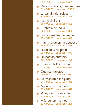
01/08/2008 Lecturas: 8.421
País socialista, país en ruina
31/07/2008 Lecturas: 12.277
El canalla de Solbes
31/07/2008 Lecturas: 8.479
La ley de Lynch
26/07/2008 Lecturas: 9.599
El precio del pollo
22/07/2008 Lecturas: 9.368
Los españoles perdieron
15/07/2008 Lecturas: 8.058
Injuriar a quien no obedece
18/06/2008 Lecturas: 8.418
Rubalcaba responde
09/06/2008 Lecturas: 8.643
Un partido enfermo
26/05/2008 Lecturas: 8.248
El asno de Barlusconi
03/05/2008 Lecturas: 8.610
Quemar mujeres
26/04/2008 Lecturas: 8.962
La imparable máquina
24/04/2008 Lecturas: 9.063
Agua para Barcelona
22/04/2008 Lecturas: 8.699
Rajoy en la oposición
13/04/2008 Lecturas: 8.651
Más de los mismos
13/04/2008 Lecturas: 9.296