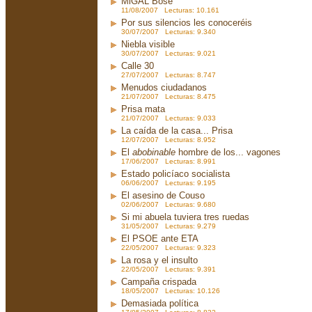
MiGAL Bosé
11/08/2007 Lecturas: 10.161
Por sus silencios les conoceréis
30/07/2007 Lecturas: 9.340
Niebla visible
30/07/2007 Lecturas: 9.021
Calle 30
27/07/2007 Lecturas: 8.747
Menudos ciudadanos
21/07/2007 Lecturas: 8.475
Prisa mata
21/07/2007 Lecturas: 9.033
La caída de la casa... Prisa
12/07/2007 Lecturas: 8.952
El
abobinable
hombre de los... vagones
17/06/2007 Lecturas: 8.991
Estado policíaco socialista
06/06/2007 Lecturas: 9.195
El asesino de Couso
02/06/2007 Lecturas: 9.680
Si mi abuela tuviera tres ruedas
31/05/2007 Lecturas: 9.279
El PSOE ante ETA
22/05/2007 Lecturas: 9.323
La rosa y el insulto
22/05/2007 Lecturas: 9.391
Campaña crispada
18/05/2007 Lecturas: 10.126
Demasiada política