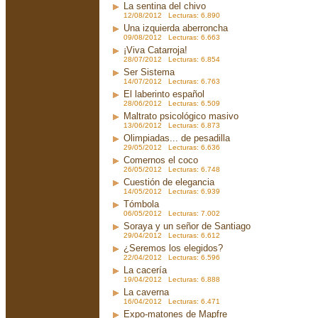
La sentina del chivo
12/08/2012 Lecturas: 6.890
Una izquierda aberroncha
09/08/2012 Lecturas: 6.663
¡Viva Catarroja!
28/07/2012 Lecturas: 6.854
Ser Sistema
14/07/2012 Lecturas: 6.763
El laberinto español
28/06/2012 Lecturas: 6.509
Maltrato psicológico masivo
13/06/2012 Lecturas: 6.873
Olimpiadas... de pesadilla
29/05/2012 Lecturas: 6.636
Comernos el coco
26/05/2012 Lecturas: 6.748
Cuestión de elegancia
14/05/2012 Lecturas: 6.939
Tómbola
06/05/2012 Lecturas: 7.002
Soraya y un señor de Santiago
29/04/2012 Lecturas: 6.612
¿Seremos los elegidos?
22/04/2012 Lecturas: 6.596
La cacería
19/04/2012 Lecturas: 6.888
La caverna
16/04/2012 Lecturas: 6.471
Expo-matones de Mapfre