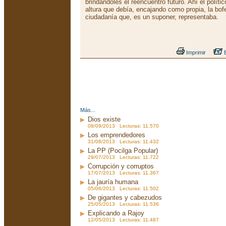
brindándoles el reencuentro futuro. Ahí el políti
altura que debía, encajando como propia, la bof
ciudadanía que, es un suponer, representaba.
Imprimir
E
Más...
Dios existe
08/09/2013 Lecturas: 11.570
Los emprendedores
31/08/2013 Lecturas: 11.432
La PP (Pocilga Popular)
29/07/2013 Lecturas: 11.722
Corrupción y corruptos
17/07/2013 Lecturas: 11.367
La jauría humana
05/06/2013 Lecturas: 11.502
De gigantes y cabezudos
25/05/2013 Lecturas: 11.536
Explicando a Rajoy
12/05/2013 Lecturas: 11.487