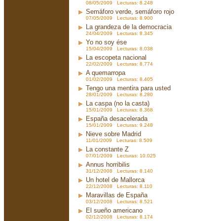
08/05/2009 Lecturas: 8.248
Semáforo verde, semáforo rojo
07/05/2009 Lecturas: 8.900
La grandeza de la democracia
24/04/2009 Lecturas: 8.345
Yo no soy ése
15/04/2009 Lecturas: 8.038
La escopeta nacional
22/02/2009 Lecturas: 8.774
A quemarropa
01/02/2009 Lecturas: 8.405
Tengo una mentira para usted
28/01/2009 Lecturas: 8.280
La caspa (no la casta)
15/01/2009 Lecturas: 8.368
España desacelerada
15/01/2009 Lecturas: 9.248
Nieve sobre Madrid
11/01/2009 Lecturas: 8.509
La constante Z
07/01/2009 Lecturas: 10.025
Annus horribilis
31/12/2008 Lecturas: 8.140
Un hotel de Mallorca
22/12/2008 Lecturas: 8.110
Maravillas de España
03/12/2008 Lecturas: 8.521
El sueño americano
02/12/2008 Lecturas: 8.174