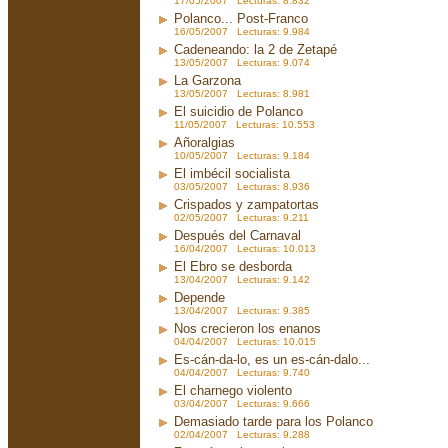
17/05/2007 Lecturas: 8.832
Polanco... Post-Franco
16/05/2007 Lecturas: 9.984
Cadeneando: la 2 de Zetapé
13/05/2007 Lecturas: 9.074
La Garzona
13/05/2007 Lecturas: 8.981
El suicidio de Polanco
11/05/2007 Lecturas: 10.553
Añoralgias
10/05/2007 Lecturas: 9.184
El imbécil socialista
03/05/2007 Lecturas: 8.936
Crispados y zampatortas
02/05/2007 Lecturas: 9.211
Después del Carnaval
16/04/2007 Lecturas: 10.013
El Ebro se desborda
13/04/2007 Lecturas: 9.142
Depende
13/04/2007 Lecturas: 9.385
Nos crecieron los enanos
04/04/2007 Lecturas: 10.015
Es-cán-da-lo, es un es-cán-dalo...
04/04/2007 Lecturas: 9.740
El charnego violento
03/04/2007 Lecturas: 9.666
Demasiado tarde para los Polanco
02/04/2007 Lecturas: 9.288