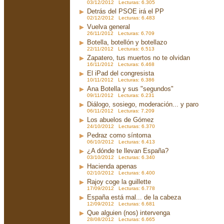
03/12/2012 Lecturas: 6.305
Detrás del PSOE irá el PP
02/12/2012 Lecturas: 6.483
Vuelva general
26/11/2012 Lecturas: 6.709
Botella, botellón y botellazo
22/11/2012 Lecturas: 6.513
Zapatero, tus muertos no te olvidan
16/11/2012 Lecturas: 6.468
El iPad del congresista
10/11/2012 Lecturas: 6.386
Ana Botella y sus "segundos"
09/11/2012 Lecturas: 6.231
Diálogo, sosiego, moderación... y paro
06/11/2012 Lecturas: 7.209
Los abuelos de Gómez
24/10/2012 Lecturas: 6.370
Pedraz como síntoma
06/10/2012 Lecturas: 6.413
¿A dónde te llevan España?
03/10/2012 Lecturas: 6.340
Hacienda apenas
02/10/2012 Lecturas: 6.400
Rajoy coge la guillette
17/09/2012 Lecturas: 6.778
España está mal... de la cabeza
12/09/2012 Lecturas: 6.681
Que alguien (nos) intervenga
28/08/2012 Lecturas: 6.665