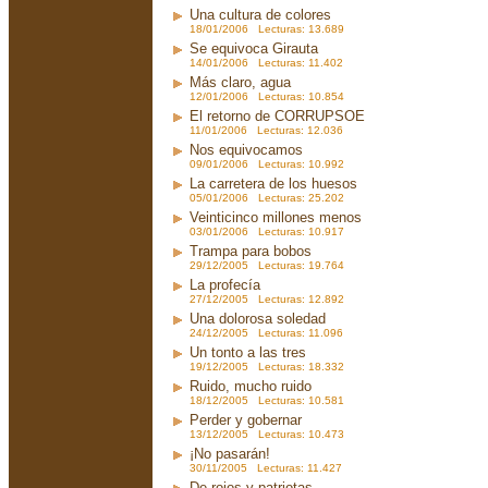
Una cultura de colores
18/01/2006 Lecturas: 13.689
Se equivoca Girauta
14/01/2006 Lecturas: 11.402
Más claro, agua
12/01/2006 Lecturas: 10.854
El retorno de CORRUPSOE
11/01/2006 Lecturas: 12.036
Nos equivocamos
09/01/2006 Lecturas: 10.992
La carretera de los huesos
05/01/2006 Lecturas: 25.202
Veinticinco millones menos
03/01/2006 Lecturas: 10.917
Trampa para bobos
29/12/2005 Lecturas: 19.764
La profecía
27/12/2005 Lecturas: 12.892
Una dolorosa soledad
24/12/2005 Lecturas: 11.096
Un tonto a las tres
19/12/2005 Lecturas: 18.332
Ruido, mucho ruido
18/12/2005 Lecturas: 10.581
Perder y gobernar
13/12/2005 Lecturas: 10.473
¡No pasarán!
30/11/2005 Lecturas: 11.427
De rojos y patriotas