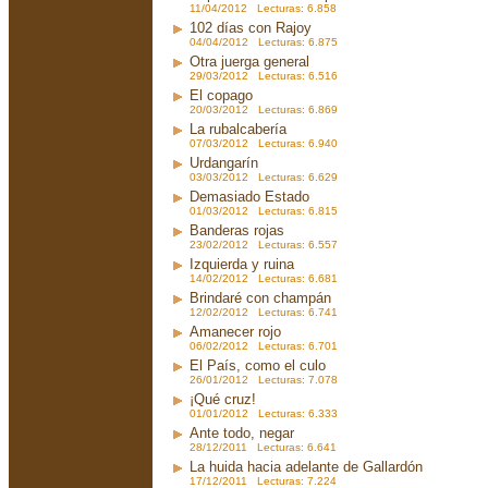
11/04/2012 Lecturas: 6.858
102 días con Rajoy
04/04/2012 Lecturas: 6.875
Otra juerga general
29/03/2012 Lecturas: 6.516
El copago
20/03/2012 Lecturas: 6.869
La rubalcabería
07/03/2012 Lecturas: 6.940
Urdangarín
03/03/2012 Lecturas: 6.629
Demasiado Estado
01/03/2012 Lecturas: 6.815
Banderas rojas
23/02/2012 Lecturas: 6.557
Izquierda y ruina
14/02/2012 Lecturas: 6.681
Brindaré con champán
12/02/2012 Lecturas: 6.741
Amanecer rojo
06/02/2012 Lecturas: 6.701
El País, como el culo
26/01/2012 Lecturas: 7.078
¡Qué cruz!
01/01/2012 Lecturas: 6.333
Ante todo, negar
28/12/2011 Lecturas: 6.641
La huida hacia adelante de Gallardón
17/12/2011 Lecturas: 7.224