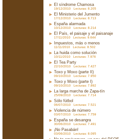
El síndrome Chamosa
19/12/2010 Lecturas: 8.205
El Ministerio del Jumento
17/12/2010 Lecturas: 8.713
España alarmada
10/12/2010 Lecturas: 8.214
El País, el paisaje y el paisanaje
17/11/2010 Lecturas: 9.644
Impuestos, más o menos
11/11/2010 Lecturas: 8.502
La huida como solución
10/11/2010 Lecturas: 7.976
El Tea Party
22/10/2010 Lecturas: 7.427
Toxo y Moxo (parte II)
09/10/2010 Lecturas: 7.950
Toxo y Moxo (parte I)
09/10/2010 Lecturas: 7.892
La larga marcha de Zapa-tín
25/09/2010 Lecturas: 7.714
Sólo fútbol
06/07/2010 Lecturas: 7.521
Violencia de número
03/07/2010 Lecturas: 7.759
España se desangra
30/06/2010 Lecturas: 7.491
¡No Pasabán!
03/06/2010 Lecturas: 8.095