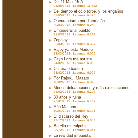
Del 11-M al 15-A
03/05/2013 Lecturas: 11.882
Del tiempo el ocio torpe, y los engaños
02/05/2013 Lecturas: 6.475
Oscurantismo por discreción
20/04/2013 Lecturas: 6.268
Empoderar al pueblo
31/03/2013 Lecturas: 6.297
Zapajoy
22/03/2013 Lecturas: 6.327
Rajoy ya está Maduro
13/03/2013 Lecturas: 6.000
Cayo Lara me asusta
24/02/2013 Lecturas: 6.380
Cultura o basura
23/02/2013 Lecturas: 6.052
Por Rajoy... Maaato
10/02/2013 Lecturas: 6.326
Menos delcaraciones y más explicaciones
05/02/2013 Lecturas: 6.298
30 años y ruina
27/01/2013 Lecturas: 6.447
Año Mariano
10/01/2013 Lecturas: 6.131
El discurso del Rey
27/12/2012 Lecturas: 6.043
Botella es culpable
23/12/2012 Lecturas: 6.351
La realidad impuesta