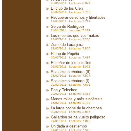
25/05/2011 Lecturas: 8.071
El club de los Cien
25/04/2011 Lecturas: 7.783
Recuperar derechos y libertades
17/04/2011 Lecturas: 7.719
Se va de Rodríguez
11/04/2011 Lecturas: 7.849
Los muertos que vos matáis
29/03/2011 Lecturas: 7.206
Zumo de Laranjeira
13/03/2011 Lecturas: 7.800
El rap de Pepiño
09/03/2011 Lecturas: 7.487
El señor de los bolsillos
02/03/2011 Lecturas: 8.002
Socialismo chatarra (II)
28/02/2011 Lecturas: 7.877
Socialismo chatarra (I)
22/02/2011 Lecturas: 7.601
Pan y Telecirco
20/02/2011 Lecturas: 8.463
Menos rollos y más sindéresis
15/02/2011 Lecturas: 8.798
La larga noche de la chamosa
02/02/2011 Lecturas: 8.886
Gallardón se ha vuelto peligroso
07/01/2011 Lecturas: 7.812
Un dadá a destiempo
01/01/2011 Lecturas: 7.510