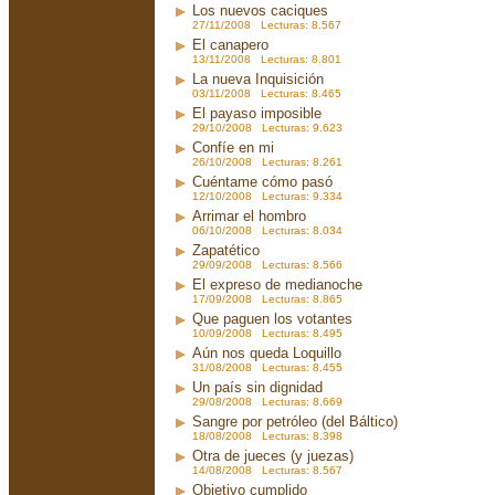
Los nuevos caciques
27/11/2008 Lecturas: 8.567
El canapero
13/11/2008 Lecturas: 8.801
La nueva Inquisición
03/11/2008 Lecturas: 8.465
El payaso imposible
29/10/2008 Lecturas: 9.623
Confíe en mi
26/10/2008 Lecturas: 8.261
Cuéntame cómo pasó
12/10/2008 Lecturas: 9.334
Arrimar el hombro
06/10/2008 Lecturas: 8.034
Zapatético
29/09/2008 Lecturas: 8.566
El expreso de medianoche
17/09/2008 Lecturas: 8.865
Que paguen los votantes
10/09/2008 Lecturas: 8.495
Aún nos queda Loquillo
31/08/2008 Lecturas: 8.455
Un país sin dignidad
29/08/2008 Lecturas: 8.669
Sangre por petróleo (del Báltico)
18/08/2008 Lecturas: 8.398
Otra de jueces (y juezas)
14/08/2008 Lecturas: 8.567
Objetivo cumplido