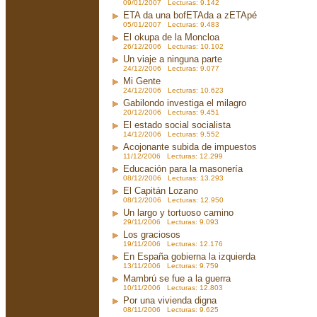
09/01/2007 Lecturas: 9.142
ETA da una bofETAda a zETApé
05/01/2007 Lecturas: 9.483
El okupa de la Moncloa
26/12/2006 Lecturas: 10.102
Un viaje a ninguna parte
24/12/2006 Lecturas: 9.077
Mi Gente
24/12/2006 Lecturas: 10.623
Gabilondo investiga el milagro
20/12/2006 Lecturas: 9.451
El estado social socialista
14/12/2006 Lecturas: 9.552
Acojonante subida de impuestos
11/12/2006 Lecturas: 12.299
Educación para la masonería
08/12/2006 Lecturas: 13.293
El Capitán Lozano
08/12/2006 Lecturas: 12.950
Un largo y tortuoso camino
29/11/2006 Lecturas: 9.093
Los graciosos
19/11/2006 Lecturas: 12.176
En España gobierna la izquierda
13/11/2006 Lecturas: 9.759
Mambrú se fue a la guerra
10/11/2006 Lecturas: 12.803
Por una vivienda digna
08/11/2006 Lecturas: 9.625