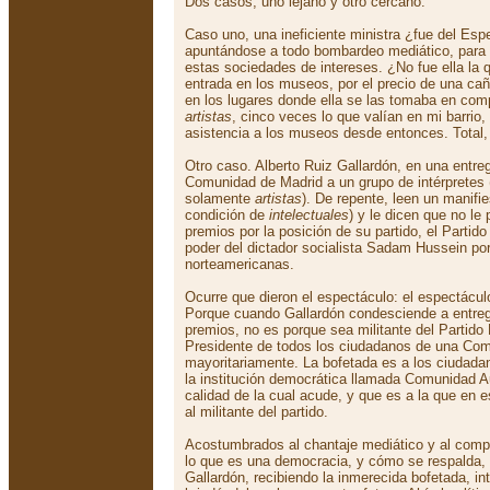
Dos casos, uno lejano y otro cercano:
Caso uno, una ineficiente ministra ¿fue del Es
apuntándose a todo bombardeo mediático, para 
estas sociedades de intereses. ¿No fue ella la q
entrada en los museos, por el precio de una cañ
en los lugares donde ella se las tomaba en co
artistas
, cinco veces lo que valían en mi barrio,
asistencia a los museos desde entonces. Total, 
Otro caso. Alberto Ruiz Gallardón, en una entre
Comunidad de Madrid a un grupo de intérpretes 
solamente
artistas
). De repente, leen un manifi
condición de
intelectuales
) y le dicen que no le
premios por la posición de su partido, el Partido
poder del dictador socialista Sadam Hussein por
norteamericanas.
Ocurre que dieron el espectáculo: el espectácul
Porque cuando Gallardón condesciende a entreg
premios, no es porque sea militante del Partido 
Presidente de todos los ciudadanos de una Co
mayoritariamente. La bofetada es a los ciudada
la institución democrática llamada Comunidad 
calidad de la cual acude, y que es a la que en
al militante del partido.
Acostumbrados al chantaje mediático y al compa
lo que es una democracia, y cómo se respalda, 
Gallardón, recibiendo la inmerecida bofetada, in