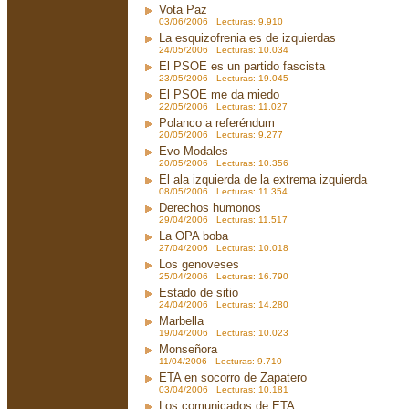
Vota Paz
03/06/2006 Lecturas: 9.910
La esquizofrenia es de izquierdas
24/05/2006 Lecturas: 10.034
El PSOE es un partido fascista
23/05/2006 Lecturas: 19.045
El PSOE me da miedo
22/05/2006 Lecturas: 11.027
Polanco a referéndum
20/05/2006 Lecturas: 9.277
Evo Modales
20/05/2006 Lecturas: 10.356
El ala izquierda de la extrema izquierda
08/05/2006 Lecturas: 11.354
Derechos humonos
29/04/2006 Lecturas: 11.517
La OPA boba
27/04/2006 Lecturas: 10.018
Los genoveses
25/04/2006 Lecturas: 16.790
Estado de sitio
24/04/2006 Lecturas: 14.280
Marbella
19/04/2006 Lecturas: 10.023
Monseñora
11/04/2006 Lecturas: 9.710
ETA en socorro de Zapatero
03/04/2006 Lecturas: 10.181
Los comunicados de ETA