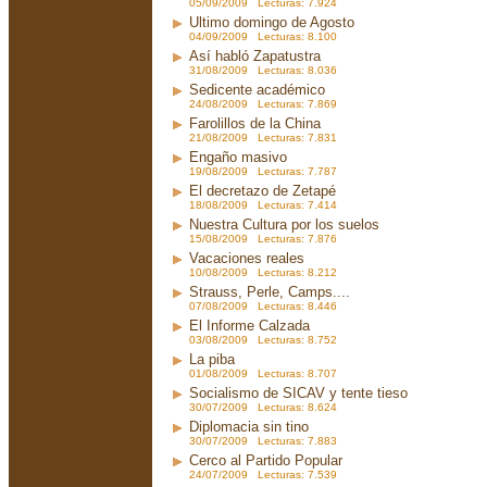
05/09/2009 Lecturas: 7.924
Ultimo domingo de Agosto
04/09/2009 Lecturas: 8.100
Así habló Zapatustra
31/08/2009 Lecturas: 8.036
Sedicente académico
24/08/2009 Lecturas: 7.869
Farolillos de la China
21/08/2009 Lecturas: 7.831
Engaño masivo
19/08/2009 Lecturas: 7.787
El decretazo de Zetapé
18/08/2009 Lecturas: 7.414
Nuestra Cultura por los suelos
15/08/2009 Lecturas: 7.876
Vacaciones reales
10/08/2009 Lecturas: 8.212
Strauss, Perle, Camps....
07/08/2009 Lecturas: 8.446
El Informe Calzada
03/08/2009 Lecturas: 8.752
La piba
01/08/2009 Lecturas: 8.707
Socialismo de SICAV y tente tieso
30/07/2009 Lecturas: 8.624
Diplomacia sin tino
30/07/2009 Lecturas: 7.883
Cerco al Partido Popular
24/07/2009 Lecturas: 7.539