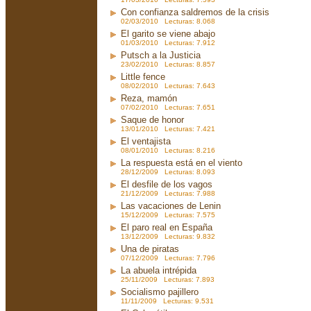
Con confianza saldremos de la crisis
02/03/2010 Lecturas: 8.068
El garito se viene abajo
01/03/2010 Lecturas: 7.912
Putsch a la Justicia
23/02/2010 Lecturas: 8.857
Little fence
08/02/2010 Lecturas: 7.643
Reza, mamón
07/02/2010 Lecturas: 7.651
Saque de honor
13/01/2010 Lecturas: 7.421
El ventajista
08/01/2010 Lecturas: 8.216
La respuesta está en el viento
28/12/2009 Lecturas: 8.093
El desfile de los vagos
21/12/2009 Lecturas: 7.988
Las vacaciones de Lenin
15/12/2009 Lecturas: 7.575
El paro real en España
13/12/2009 Lecturas: 9.832
Una de piratas
07/12/2009 Lecturas: 7.796
La abuela intrépida
25/11/2009 Lecturas: 7.893
Socialismo pajillero
11/11/2009 Lecturas: 9.531