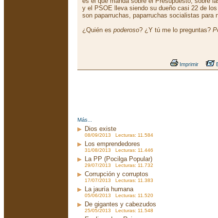
es el que manda sobre el Presupuesto, sobre l
y el PSOE lleva siendo su dueño casi 22 de lo
son paparruchas, paparruchas socialistas para n
¿Quién es
poderoso
? ¿Y tú me lo preguntas?
P
Imprimir
E
Más...
Dios existe
08/09/2013 Lecturas: 11.584
Los emprendedores
31/08/2013 Lecturas: 11.446
La PP (Pocilga Popular)
29/07/2013 Lecturas: 11.732
Corrupción y corruptos
17/07/2013 Lecturas: 11.383
La jauría humana
05/06/2013 Lecturas: 11.520
De gigantes y cabezudos
25/05/2013 Lecturas: 11.548