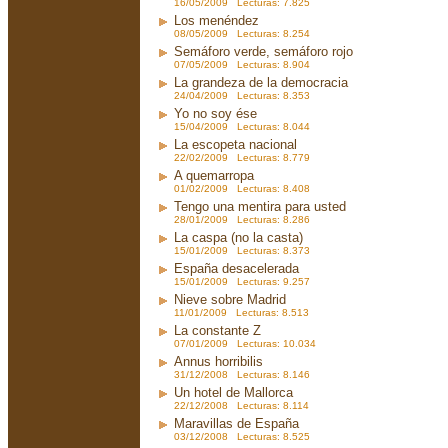
16/05/2009 Lecturas: 7.825
Los menéndez
08/05/2009 Lecturas: 8.254
Semáforo verde, semáforo rojo
07/05/2009 Lecturas: 8.904
La grandeza de la democracia
24/04/2009 Lecturas: 8.353
Yo no soy ése
15/04/2009 Lecturas: 8.044
La escopeta nacional
22/02/2009 Lecturas: 8.779
A quemarropa
01/02/2009 Lecturas: 8.408
Tengo una mentira para usted
28/01/2009 Lecturas: 8.286
La caspa (no la casta)
15/01/2009 Lecturas: 8.373
España desacelerada
15/01/2009 Lecturas: 9.257
Nieve sobre Madrid
11/01/2009 Lecturas: 8.513
La constante Z
07/01/2009 Lecturas: 10.034
Annus horribilis
31/12/2008 Lecturas: 8.146
Un hotel de Mallorca
22/12/2008 Lecturas: 8.114
Maravillas de España
03/12/2008 Lecturas: 8.525