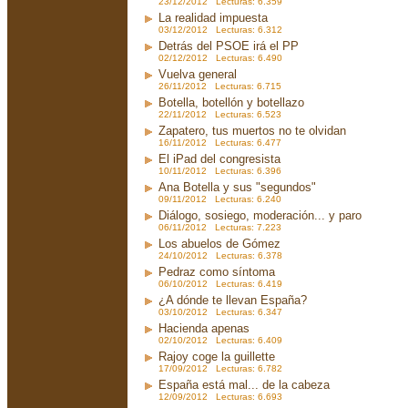
23/12/2012 Lecturas: 6.359
La realidad impuesta
03/12/2012 Lecturas: 6.312
Detrás del PSOE irá el PP
02/12/2012 Lecturas: 6.490
Vuelva general
26/11/2012 Lecturas: 6.715
Botella, botellón y botellazo
22/11/2012 Lecturas: 6.523
Zapatero, tus muertos no te olvidan
16/11/2012 Lecturas: 6.477
El iPad del congresista
10/11/2012 Lecturas: 6.396
Ana Botella y sus "segundos"
09/11/2012 Lecturas: 6.240
Diálogo, sosiego, moderación... y paro
06/11/2012 Lecturas: 7.223
Los abuelos de Gómez
24/10/2012 Lecturas: 6.378
Pedraz como síntoma
06/10/2012 Lecturas: 6.419
¿A dónde te llevan España?
03/10/2012 Lecturas: 6.347
Hacienda apenas
02/10/2012 Lecturas: 6.409
Rajoy coge la guillette
17/09/2012 Lecturas: 6.782
España está mal... de la cabeza
12/09/2012 Lecturas: 6.693