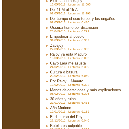
Explicando a Rajoy
12/05/2013 Lecturas: 11.505
Del 11-M al 15-A
03/05/2013 Lecturas: 11.893
Del tiempo el ocio torpe, y los engaños
02/05/2013 Lecturas: 6.480
Oscurantismo por discreción
20/04/2013 Lecturas: 6.279
Empoderar al pueblo
31/03/2013 Lecturas: 6.307
Zapajoy
22/03/2013 Lecturas: 6.333
Rajoy ya está Maduro
13/03/2013 Lecturas: 6.005
Cayo Lara me asusta
24/02/2013 Lecturas: 6.389
Cultura o basura
23/02/2013 Lecturas: 6.059
Por Rajoy... Maaato
10/02/2013 Lecturas: 6.332
Menos delcaraciones y más explicaciones
05/02/2013 Lecturas: 6.305
30 años y ruina
27/01/2013 Lecturas: 6.453
Año Mariano
10/01/2013 Lecturas: 6.135
El discurso del Rey
27/12/2012 Lecturas: 6.049
Botella es culpable