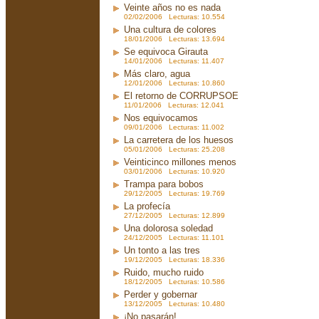
Veinte años no es nada
02/02/2006 Lecturas: 10.554
Una cultura de colores
18/01/2006 Lecturas: 13.694
Se equivoca Girauta
14/01/2006 Lecturas: 11.407
Más claro, agua
12/01/2006 Lecturas: 10.860
El retorno de CORRUPSOE
11/01/2006 Lecturas: 12.041
Nos equivocamos
09/01/2006 Lecturas: 11.002
La carretera de los huesos
05/01/2006 Lecturas: 25.208
Veinticinco millones menos
03/01/2006 Lecturas: 10.920
Trampa para bobos
29/12/2005 Lecturas: 19.769
La profecía
27/12/2005 Lecturas: 12.899
Una dolorosa soledad
24/12/2005 Lecturas: 11.101
Un tonto a las tres
19/12/2005 Lecturas: 18.336
Ruido, mucho ruido
18/12/2005 Lecturas: 10.586
Perder y gobernar
13/12/2005 Lecturas: 10.480
¡No pasarán!