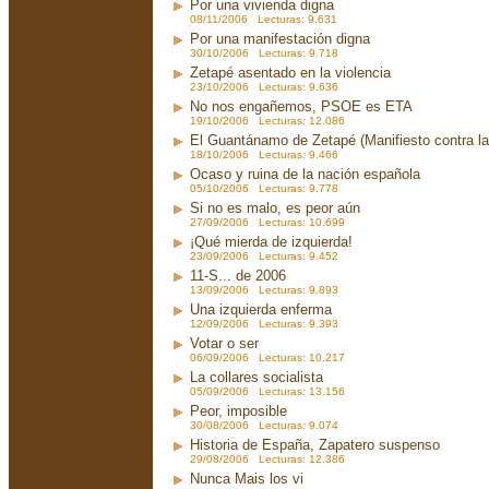
Por una vivienda digna
08/11/2006 Lecturas: 9.631
Por una manifestación digna
30/10/2006 Lecturas: 9.718
Zetapé asentado en la violencia
23/10/2006 Lecturas: 9.636
No nos engañemos, PSOE es ETA
19/10/2006 Lecturas: 12.086
El Guantánamo de Zetapé (Manifiesto contra la 
18/10/2006 Lecturas: 9.466
Ocaso y ruina de la nación española
05/10/2006 Lecturas: 9.778
Si no es malo, es peor aún
27/09/2006 Lecturas: 10.699
¡Qué mierda de izquierda!
23/09/2006 Lecturas: 9.452
11-S... de 2006
13/09/2006 Lecturas: 9.893
Una izquierda enferma
12/09/2006 Lecturas: 9.393
Votar o ser
06/09/2006 Lecturas: 10.217
La collares socialista
05/09/2006 Lecturas: 13.156
Peor, imposible
30/08/2006 Lecturas: 9.074
Historia de España, Zapatero suspenso
29/08/2006 Lecturas: 12.386
Nunca Mais los vi