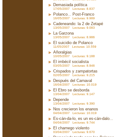
Demasiada política
17/05/2007 Lecturas: 8.837
Polanco... Post-Franco
16/05/2007 Lecturas: 9.989
Cadeneando: la 2 de Zetapé
13/05/2007 Lecturas: 9.083
La Garzona
13/05/2007 Lecturas: 8.986
El suicidio de Polanco
11/05/2007 Lecturas: 10.559
Añoralgias
10/05/2007 Lecturas: 9.188
El imbécil socialista
03/05/2007 Lecturas: 8.946
Crispados y zampatortas
02/05/2007 Lecturas: 9.215
Después del Carnaval
16/04/2007 Lecturas: 10.019
El Ebro se desborda
13/04/2007 Lecturas: 9.147
Depende
13/04/2007 Lecturas: 9.390
Nos crecieron los enanos
04/04/2007 Lecturas: 10.019
Es-cán-da-lo, es un es-cán-dalo...
04/04/2007 Lecturas: 9.744
El charnego violento
03/04/2007 Lecturas: 9.670