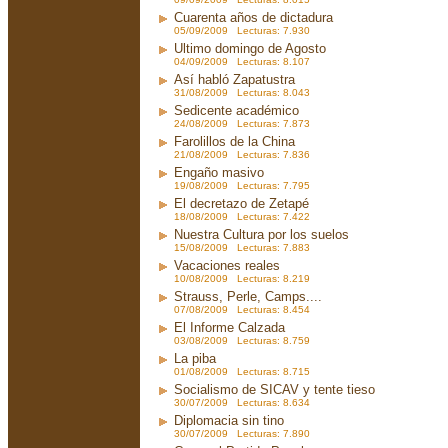
Cuarenta años de dictadura
05/09/2009 Lecturas: 7.930
Ultimo domingo de Agosto
04/09/2009 Lecturas: 8.107
Así habló Zapatustra
31/08/2009 Lecturas: 8.043
Sedicente académico
24/08/2009 Lecturas: 7.873
Farolillos de la China
21/08/2009 Lecturas: 7.836
Engaño masivo
19/08/2009 Lecturas: 7.795
El decretazo de Zetapé
18/08/2009 Lecturas: 7.422
Nuestra Cultura por los suelos
15/08/2009 Lecturas: 7.883
Vacaciones reales
10/08/2009 Lecturas: 8.219
Strauss, Perle, Camps....
07/08/2009 Lecturas: 8.454
El Informe Calzada
03/08/2009 Lecturas: 8.759
La piba
01/08/2009 Lecturas: 8.715
Socialismo de SICAV y tente tieso
30/07/2009 Lecturas: 8.634
Diplomacia sin tino
30/07/2009 Lecturas: 7.890