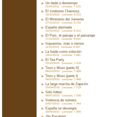
Un dadá a destiempo
01/01/2011 Lecturas: 7.515
El síndrome Chamosa
19/12/2010 Lecturas: 8.215
El Ministerio del Jumento
17/12/2010 Lecturas: 8.722
España alarmada
10/12/2010 Lecturas: 8.221
El País, el paisaje y el paisanaje
17/11/2010 Lecturas: 9.654
Impuestos, más o menos
11/11/2010 Lecturas: 8.507
La huida como solución
10/11/2010 Lecturas: 7.981
El Tea Party
22/10/2010 Lecturas: 7.434
Toxo y Moxo (parte II)
09/10/2010 Lecturas: 7.958
Toxo y Moxo (parte I)
09/10/2010 Lecturas: 7.899
La larga marcha de Zapa-tín
25/09/2010 Lecturas: 7.719
Sólo fútbol
06/07/2010 Lecturas: 7.530
Violencia de número
03/07/2010 Lecturas: 7.764
España se desangra
30/06/2010 Lecturas: 7.500
¡No Pasabán!