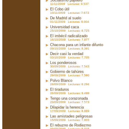
Socialismo pajillero
11/11/2009 Lecturas: 9.537
El Cobo útil
10/11/2009 Lecturas: 7.673
De Madrid al suelo
01/11/2009 Lecturas: 8.004
Universidad caca
25/10/2009 Lecturas: 8.725
El imbécil radicalizado
16/10/2009 Lecturas: 7.877
Chacona para un infante difunto
09/10/2009 Lecturas: 8.391
Decir casi la verdad
03/10/2009 Lecturas: 7.705
Los ponderosos
30/09/2009 Lecturas: 7.543
Gobierno de tahúres
29/09/2009 Lecturas: 7.590
Polvo Blanco
28/09/2009 Lecturas: 8.294
El tiraduros
26/09/2009 Lecturas: 9.499
Tengo una corazonada
23/09/2009 Lecturas: 7.573
Dilapidar la herencia
17/09/2009 Lecturas: 8.889
Las amistades peligrosas
15/09/2009 Lecturas: 7.803
El rebuzno de Rodiezmo
09/09/2009 Lecturas: 8.015