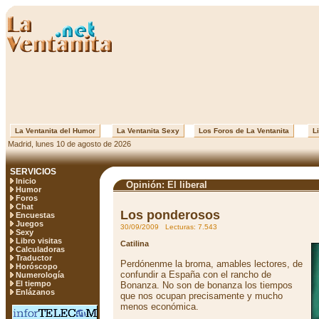
La Ventanita del Humor
La Ventanita Sexy
Los Foros de La Ventanita
Li
Madrid, lunes 10 de agosto de 2026
SERVICIOS
Inicio
Opinión: El liberal
Humor
Foros
Chat
Los ponderosos
Encuestas
Juegos
30/09/2009 Lecturas: 7.543
Sexy
Libro visitas
Catilina
Calculadoras
Traductor
Perdónenme la broma, amables lectores, de
Horóscopo
confundir a España con el rancho de
Numerología
El tiempo
Bonanza. No son de bonanza los tiempos
Enlázanos
que nos ocupan precisamente y mucho
menos económica.