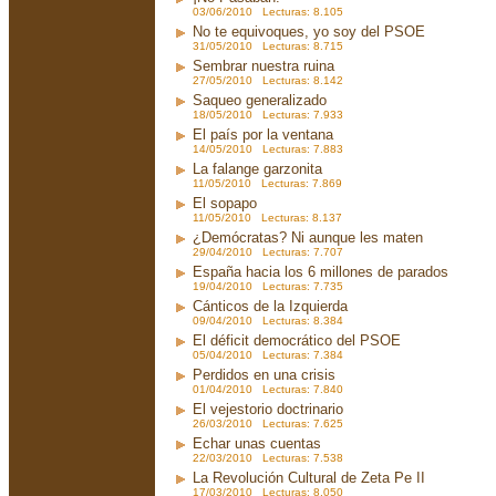
03/06/2010 Lecturas: 8.105
No te equivoques, yo soy del PSOE
31/05/2010 Lecturas: 8.715
Sembrar nuestra ruina
27/05/2010 Lecturas: 8.142
Saqueo generalizado
18/05/2010 Lecturas: 7.933
El país por la ventana
14/05/2010 Lecturas: 7.883
La falange garzonita
11/05/2010 Lecturas: 7.869
El sopapo
11/05/2010 Lecturas: 8.137
¿Demócratas? Ni aunque les maten
29/04/2010 Lecturas: 7.707
España hacia los 6 millones de parados
19/04/2010 Lecturas: 7.735
Cánticos de la Izquierda
09/04/2010 Lecturas: 8.384
El déficit democrático del PSOE
05/04/2010 Lecturas: 7.384
Perdidos en una crisis
01/04/2010 Lecturas: 7.840
El vejestorio doctrinario
26/03/2010 Lecturas: 7.625
Echar unas cuentas
22/03/2010 Lecturas: 7.538
La Revolución Cultural de Zeta Pe II
17/03/2010 Lecturas: 8.050