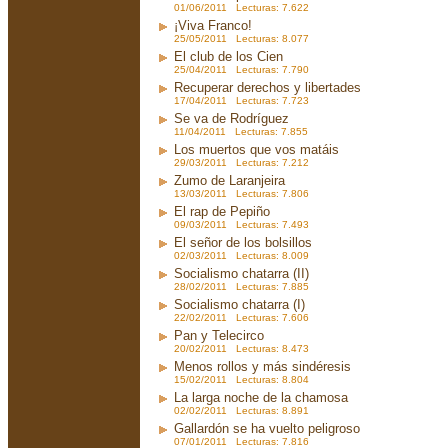
01/06/2011 Lecturas: 7.622
¡Viva Franco!
25/05/2011 Lecturas: 8.077
El club de los Cien
25/04/2011 Lecturas: 7.790
Recuperar derechos y libertades
17/04/2011 Lecturas: 7.723
Se va de Rodríguez
11/04/2011 Lecturas: 7.855
Los muertos que vos matáis
29/03/2011 Lecturas: 7.212
Zumo de Laranjeira
13/03/2011 Lecturas: 7.806
El rap de Pepiño
09/03/2011 Lecturas: 7.493
El señor de los bolsillos
02/03/2011 Lecturas: 8.009
Socialismo chatarra (II)
28/02/2011 Lecturas: 7.885
Socialismo chatarra (I)
22/02/2011 Lecturas: 7.606
Pan y Telecirco
20/02/2011 Lecturas: 8.473
Menos rollos y más sindéresis
15/02/2011 Lecturas: 8.804
La larga noche de la chamosa
02/02/2011 Lecturas: 8.891
Gallardón se ha vuelto peligroso
07/01/2011 Lecturas: 7.816