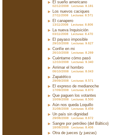
El sueño americano
02/12/2008 Lecturas: 8.181
Los nuevos caciques
27/11/2008 Lecturas: 8.571
El canapero
13/11/2008 Lecturas: 8.806
La nueva Inquisición
03/11/2008 Lecturas: 8.470
El payaso imposible
29/10/2008 Lecturas: 9.627
Confíe en mi
26/10/2008 Lecturas: 8.269
Cuéntame cómo pasó
12/10/2008 Lecturas: 9.340
Arrimar el hombro
06/10/2008 Lecturas: 8.043
Zapatético
29/09/2008 Lecturas: 8.571
El expreso de medianoche
17/09/2008 Lecturas: 8.870
Que paguen los votantes
10/09/2008 Lecturas: 8.500
Aún nos queda Loquillo
31/08/2008 Lecturas: 8.459
Un país sin dignidad
29/08/2008 Lecturas: 8.672
Sangre por petróleo (del Báltico)
18/08/2008 Lecturas: 8.406
Otra de jueces (y juezas)