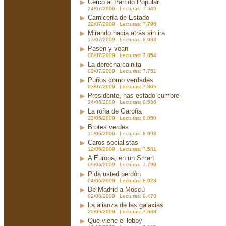
Cerco al Partido Popular
24/07/2009 Lecturas: 7.549
Carnicería de Estado
22/07/2009 Lecturas: 7.796
Mirando hacia atrás sin ira
17/07/2009 Lecturas: 8.033
Pasen y vean
08/07/2009 Lecturas: 7.854
La derecha cainita
03/07/2009 Lecturas: 7.751
Puños como verdades
03/07/2009 Lecturas: 7.805
Presidente, has estado cumbre
24/06/2009 Lecturas: 8.586
La roña de Garoña
23/06/2009 Lecturas: 8.050
Brotes verdes
15/06/2009 Lecturas: 8.093
Caros socialistas
12/06/2009 Lecturas: 7.581
A Europa, en un Smart
09/06/2009 Lecturas: 7.798
Pida usted perdón
04/06/2009 Lecturas: 8.023
De Madrid a Moscú
02/06/2009 Lecturas: 8.478
La alianza de las galaxias
20/05/2009 Lecturas: 7.683
Que viene el lobby