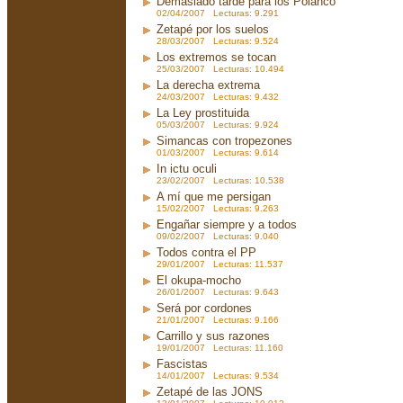
Demasiado tarde para los Polanco
02/04/2007 Lecturas: 9.291
Zetapé por los suelos
28/03/2007 Lecturas: 9.524
Los extremos se tocan
25/03/2007 Lecturas: 10.494
La derecha extrema
24/03/2007 Lecturas: 9.432
La Ley prostituida
05/03/2007 Lecturas: 9.924
Simancas con tropezones
01/03/2007 Lecturas: 9.614
In ictu oculi
23/02/2007 Lecturas: 10.538
A mí que me persigan
15/02/2007 Lecturas: 9.263
Engañar siempre y a todos
09/02/2007 Lecturas: 9.040
Todos contra el PP
29/01/2007 Lecturas: 11.537
El okupa-mocho
26/01/2007 Lecturas: 9.643
Será por cordones
21/01/2007 Lecturas: 9.166
Carrillo y sus razones
19/01/2007 Lecturas: 11.160
Fascistas
14/01/2007 Lecturas: 9.534
Zetapé de las JONS