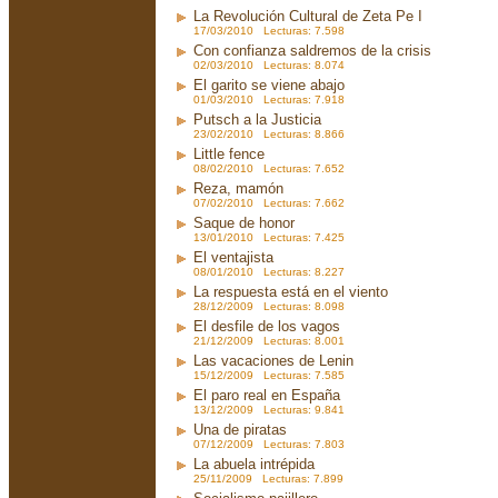
La Revolución Cultural de Zeta Pe I
17/03/2010 Lecturas: 7.598
Con confianza saldremos de la crisis
02/03/2010 Lecturas: 8.074
El garito se viene abajo
01/03/2010 Lecturas: 7.918
Putsch a la Justicia
23/02/2010 Lecturas: 8.866
Little fence
08/02/2010 Lecturas: 7.652
Reza, mamón
07/02/2010 Lecturas: 7.662
Saque de honor
13/01/2010 Lecturas: 7.425
El ventajista
08/01/2010 Lecturas: 8.227
La respuesta está en el viento
28/12/2009 Lecturas: 8.098
El desfile de los vagos
21/12/2009 Lecturas: 8.001
Las vacaciones de Lenin
15/12/2009 Lecturas: 7.585
El paro real en España
13/12/2009 Lecturas: 9.841
Una de piratas
07/12/2009 Lecturas: 7.803
La abuela intrépida
25/11/2009 Lecturas: 7.899