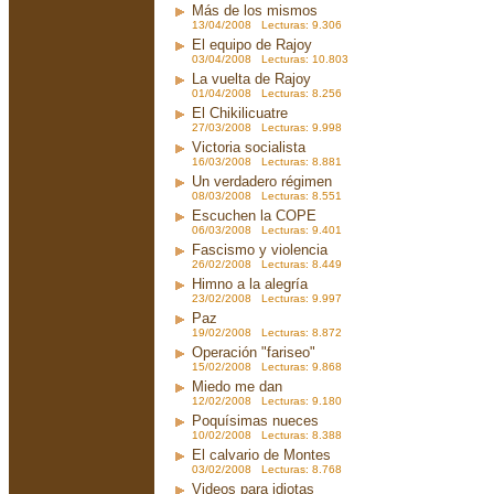
Más de los mismos
13/04/2008 Lecturas: 9.306
El equipo de Rajoy
03/04/2008 Lecturas: 10.803
La vuelta de Rajoy
01/04/2008 Lecturas: 8.256
El Chikilicuatre
27/03/2008 Lecturas: 9.998
Victoria socialista
16/03/2008 Lecturas: 8.881
Un verdadero régimen
08/03/2008 Lecturas: 8.551
Escuchen la COPE
06/03/2008 Lecturas: 9.401
Fascismo y violencia
26/02/2008 Lecturas: 8.449
Himno a la alegría
23/02/2008 Lecturas: 9.997
Paz
19/02/2008 Lecturas: 8.872
Operación "fariseo"
15/02/2008 Lecturas: 9.868
Miedo me dan
12/02/2008 Lecturas: 9.180
Poquísimas nueces
10/02/2008 Lecturas: 8.388
El calvario de Montes
03/02/2008 Lecturas: 8.768
Videos para idiotas