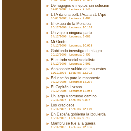
13/01/2007 Lecturas: 10.012
Demagogos e ineptos sin solución
09/01/2007 Lecturas: 9.146
ETA da una bofETAda a zETApé
05/01/2007 Lecturas: 9.487
El okupa de la Moncloa
26/12/2006 Lecturas: 10.107
Un viaje a ninguna parte
24/12/2006 Lecturas: 9.081
Mi Gente
24/12/2006 Lecturas: 10.628
Gabilondo investiga el milagro
20/12/2006 Lecturas: 9.455
El estado social socialista
14/12/2006 Lecturas: 9.561
Acojonante subida de impuestos
11/12/2006 Lecturas: 12.302
Educación para la masonería
08/12/2006 Lecturas: 13.298
El Capitán Lozano
08/12/2006 Lecturas: 12.954
Un largo y tortuoso camino
29/11/2006 Lecturas: 9.096
Los graciosos
19/11/2006 Lecturas: 12.179
En España gobierna la izquierda
13/11/2006 Lecturas: 9.762
Mambrú se fue a la guerra
10/11/2006 Lecturas: 12.806