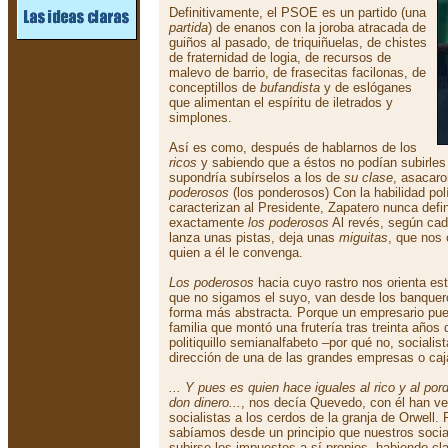
Definitivamente, el PSOE es un partido (una
partida
) de enanos con la joroba atracada de
guiños al pasado, de triquiñuelas, de chistes
de fraternidad de logia, de recursos de
malevo de barrio, de frasecitas facilonas, de
conceptillos de
bufandista
y de eslóganes
que alimentan el espíritu de iletrados y
simplones.
Así es como, después de hablarnos de los
ricos
y sabiendo que a éstos no podían subirles
supondría subírselos a los de
su clase
, asacaro
poderosos
(los ponderosos) Con la habilidad polí
caracterizan al Presidente, Zapatero nunca defi
exactamente
los poderosos
Al revés, según cad
lanza unas pistas, deja unas
miguitas
, que nos 
quien a él le convenga.
Los poderosos
hacia cuyo rastro nos orienta es
que no sigamos el suyo, van desde los banquer
forma más abstracta. Porque un empresario pue
familia que montó una frutería tras treinta años 
politiquillo semianalfabeto –por qué no, socialis
dirección de una de las grandes empresas o ca
... Y pues es quien hace iguales al rico y al po
don dinero...
, nos decía Quevedo, con él han ve
socialistas a los cerdos de la granja de Orwell. 
sabíamos desde un principio que nuestros socia
subirse los impuestos a sí propios, habiendo cl