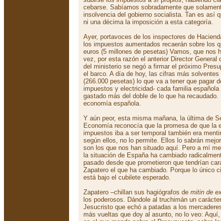
cebarse. Sabíamos sobradamente que solament
insolvencia del gobierno socialista. Tan es así
ni una décima la imposición a esta categoría.
Ayer, portavoces de los inspectores de Hacien
los impuestos aumentados recaerán sobre los 
euros (5 millones de pesetas) Vamos, que nos 
vez, por esta razón el anterior Director Genera
del ministerio se negó a firmar el próximo Pre
el barco. A día de hoy, las cifras más solvente
(266.000 pesetas) lo que va a tener que pagar 
impuestos y electricidad- cada familia española 
gastado más del doble de lo que ha recaudado. 
economía española.
Y aún peor, esta misma mañana, la última de Se
Economía reconocía que la promesa de que la e
impuestos iba a ser temporal también era mentir
según ellos, no lo permite. Ellos lo sabrán mejo
son los que nos han situado aquí. Pero a mí me
la situación de España ha cambiado radicalment
pasado desde que prometieron que tendrían cará
Zapatero el que ha cambiado. Porque lo único c
está bajo el cubilete esperado.
Zapatero –chillan sus hagiógrafos de
mitin de ex
los poderosos. Dándole al truchimán un carácter
Jesucristo que echó a patadas a los mercaderes
más vueltas que doy al asunto, no lo veo: Aquí,