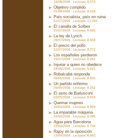
14/08/2008 Lecturas: 8.573
Objetivo cumplido
01/08/2008 Lecturas: 8.426
País socialista, país en ruina
31/07/2008 Lecturas: 12.283
El canalla de Solbes
31/07/2008 Lecturas: 8.484
La ley de Lynch
26/07/2008 Lecturas: 9.603
El precio del pollo
22/07/2008 Lecturas: 9.372
Los españoles perdieron
15/07/2008 Lecturas: 8.062
Injuriar a quien no obedece
18/06/2008 Lecturas: 8.421
Rubalcaba responde
09/06/2008 Lecturas: 8.650
Un partido enfermo
26/05/2008 Lecturas: 8.252
El asno de Barlusconi
03/05/2008 Lecturas: 8.615
Quemar mujeres
26/04/2008 Lecturas: 8.965
La imparable máquina
24/04/2008 Lecturas: 9.069
Agua para Barcelona
22/04/2008 Lecturas: 8.704
Rajoy en la oposición
13/04/2008 Lecturas: 8.662