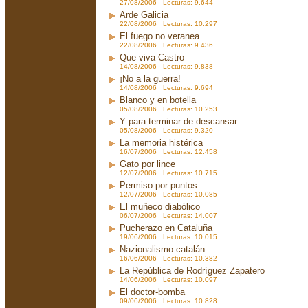
27/08/2006 Lecturas: 9.644
Arde Galicia
22/08/2006 Lecturas: 10.297
El fuego no veranea
22/08/2006 Lecturas: 9.436
Que viva Castro
14/08/2006 Lecturas: 9.838
¡No a la guerra!
14/08/2006 Lecturas: 9.694
Blanco y en botella
05/08/2006 Lecturas: 10.253
Y para terminar de descansar...
05/08/2006 Lecturas: 9.320
La memoria histérica
16/07/2006 Lecturas: 12.458
Gato por lince
12/07/2006 Lecturas: 10.715
Permiso por puntos
12/07/2006 Lecturas: 10.085
El muñeco diabólico
06/07/2006 Lecturas: 14.007
Pucherazo en Cataluña
19/06/2006 Lecturas: 10.015
Nazionalismo catalán
16/06/2006 Lecturas: 10.382
La República de Rodríguez Zapatero
14/06/2006 Lecturas: 10.097
El doctor-bomba
09/06/2006 Lecturas: 10.828