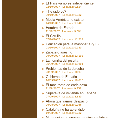
El País ya no es independiente
22/10/2007 Lecturas: 9.524
¿He sido yo?
20/10/2007 Lecturas: 9.332
Media América no existe
14/10/2007 Lecturas: 9.048
Hombre de Estado
11/10/2007 Lecturas: 9.094
El Corullo
07/10/2007 Lecturas: 12.527
Educación para la masonería (y II)
01/10/2007 Lecturas: 9.985
Zapatero asesino
26/09/2007 Lecturas: 12.193
La homilía del jesuita
25/09/2007 Lecturas: 14.604
Problemas de la derecha
20/09/2007 Lecturas: 10.978
Gobierno de España
14/09/2007 Lecturas: 10.016
El más tonto de cada casa
11/09/2007 Lecturas: 9.353
Superávit de vivienda en España
07/09/2007 Lecturas: 8.835
Ahora que vamos despacio
26/08/2007 Lecturas: 9.066
Cataluña no ha aprendido
19/08/2007 Lecturas: 9.232
Mil trescientas cuarenta y cinco palabras