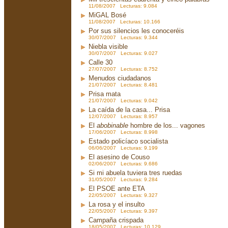
11/08/2007 Lecturas: 9.084
MiGAL Bosé
11/08/2007 Lecturas: 10.166
Por sus silencios les conoceréis
30/07/2007 Lecturas: 9.344
Niebla visible
30/07/2007 Lecturas: 9.027
Calle 30
27/07/2007 Lecturas: 8.752
Menudos ciudadanos
21/07/2007 Lecturas: 8.481
Prisa mata
21/07/2007 Lecturas: 9.042
La caída de la casa... Prisa
12/07/2007 Lecturas: 8.957
El
abobinable
hombre de los... vagones
17/06/2007 Lecturas: 8.998
Estado policíaco socialista
06/06/2007 Lecturas: 9.199
El asesino de Couso
02/06/2007 Lecturas: 9.686
Si mi abuela tuviera tres ruedas
31/05/2007 Lecturas: 9.284
El PSOE ante ETA
22/05/2007 Lecturas: 9.327
La rosa y el insulto
22/05/2007 Lecturas: 9.397
Campaña crispada
18/05/2007 Lecturas: 10.129