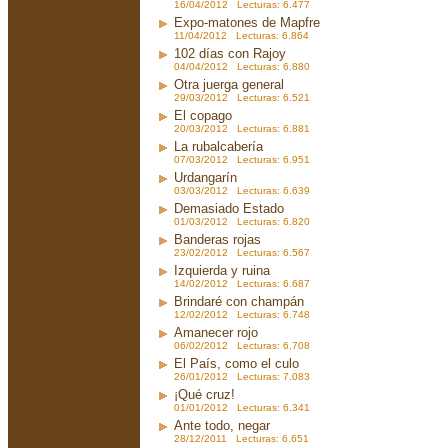
16/04/2012 Lecturas: 6.477
Expo-matones de Mapfre
11/04/2012 Lecturas: 6.864
102 días con Rajoy
04/04/2012 Lecturas: 6.880
Otra juerga general
29/03/2012 Lecturas: 6.521
El copago
20/03/2012 Lecturas: 6.881
La rubalcabería
07/03/2012 Lecturas: 6.951
Urdangarín
03/03/2012 Lecturas: 6.639
Demasiado Estado
01/03/2012 Lecturas: 6.820
Banderas rojas
23/02/2012 Lecturas: 6.567
Izquierda y ruina
14/02/2012 Lecturas: 6.687
Brindaré con champán
12/02/2012 Lecturas: 6.748
Amanecer rojo
06/02/2012 Lecturas: 6.708
El País, como el culo
26/01/2012 Lecturas: 7.083
¡Qué cruz!
01/01/2012 Lecturas: 6.341
Ante todo, negar
28/12/2011 Lecturas: 6.651