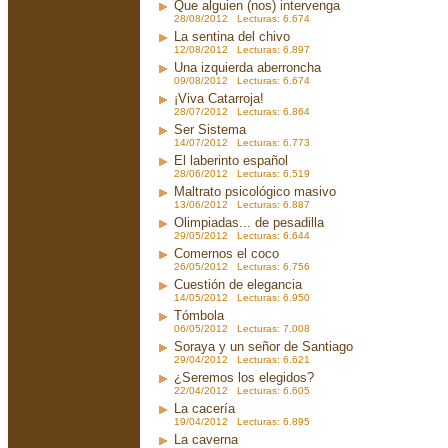
Que alguien (nos) intervenga
28/08/2012 Lecturas: 6.674
La sentina del chivo
12/08/2012 Lecturas: 6.897
Una izquierda aberroncha
09/08/2012 Lecturas: 6.674
¡Viva Catarroja!
28/07/2012 Lecturas: 6.864
Ser Sistema
14/07/2012 Lecturas: 6.773
El laberinto español
28/06/2012 Lecturas: 6.519
Maltrato psicológico masivo
13/06/2012 Lecturas: 6.887
Olimpiadas... de pesadilla
29/05/2012 Lecturas: 6.644
Comernos el coco
26/05/2012 Lecturas: 6.756
Cuestión de elegancia
14/05/2012 Lecturas: 6.950
Tómbola
06/05/2012 Lecturas: 7.008
Soraya y un señor de Santiago
29/04/2012 Lecturas: 6.621
¿Seremos los elegidos?
22/04/2012 Lecturas: 6.605
La cacería
19/04/2012 Lecturas: 6.895
La caverna