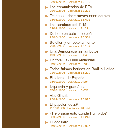
03/04/2006 Lecturas: 10.190
Los comunicados de ETA
28/03/2006 Lecturas: 12.228
Telecinco, doce meses doce causas
28/03/2006 Lecturas: 12.491
Las sombras del 11-M
23/03/2006 Lecturas: 11.631
De bote en bote... botellón
22/03/2006 Lecturas: 10.361
Botellón y embotellamiento
22/03/2006 Lecturas: 10.139
Una Democracia sin atributos
19/03/2006 Lecturas: 9.845
En total, 360.000 viviendas
05/03/2006 Lecturas: 9.708
Todos fuimos heridos en Rodilla Herida
03/03/2006 Lecturas: 15.229
El talento de España
28/02/2006 Lecturas: 9.564
Izquierda y gramática
25/02/2006 Lecturas: 9.632
Abu Ghraib
23/02/2006 Lecturas: 10.016
El papelón de ZP
11/02/2006 Lecturas: 10.524
¿Pero sabe esto Conde Pumpido?
08/02/2006 Lecturas: 10.240
El cocalero
05/02/2006 Lecturas: 10.827