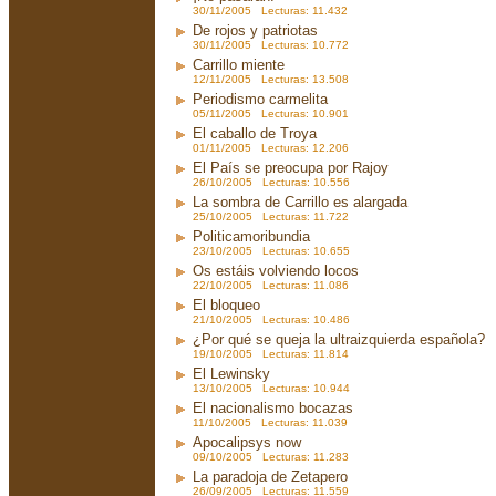
30/11/2005 Lecturas: 11.432
De rojos y patriotas
30/11/2005 Lecturas: 10.772
Carrillo miente
12/11/2005 Lecturas: 13.508
Periodismo carmelita
05/11/2005 Lecturas: 10.901
El caballo de Troya
01/11/2005 Lecturas: 12.206
El País se preocupa por Rajoy
26/10/2005 Lecturas: 10.556
La sombra de Carrillo es alargada
25/10/2005 Lecturas: 11.722
Politicamoribundia
23/10/2005 Lecturas: 10.655
Os estáis volviendo locos
22/10/2005 Lecturas: 11.086
El bloqueo
21/10/2005 Lecturas: 10.486
¿Por qué se queja la ultraizquierda española?
19/10/2005 Lecturas: 11.814
El Lewinsky
13/10/2005 Lecturas: 10.944
El nacionalismo bocazas
11/10/2005 Lecturas: 11.039
Apocalipsys now
09/10/2005 Lecturas: 11.283
La paradoja de Zetapero
26/09/2005 Lecturas: 11.559