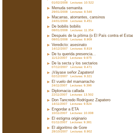
01/02/2008 Lecturas: 10.522
Menuda semanita
29/01/2008 Lecturas: 8.546
Macarras, atorrantes, cansinos
24/01/2008 Lecturas: 9.451
De bobilis bobilis
08/01/2008 Lecturas: 11.354
Después de la pítima (o El País contra el Est
08/01/2008 Lecturas: 8.909
Veredicto: asesinato
14/12/2007 Lecturas: 8.819
De tu querida presencia...
11/12/2007 Lecturas: 9.975
De la secta y los sectarios
07/12/2007 Lecturas: 9.471
¡Váyase señor Zapatero!
02/12/2007 Lecturas: 9.321
El vuelo del mamarracho
24/11/2007 Lecturas: 9.396
Diplomacia callada
22/11/2007 Lecturas: 13.502
Don Tancredo Rodríguez Zapatero
14/11/2007 Lecturas: 9.824
Engordar a ETA
10/11/2007 Lecturas: 10.008
El estigma originario
01/11/2007 Lecturas: 9.381
El algoritmo de Gore
28/10/2007 Lecturas: 8.902