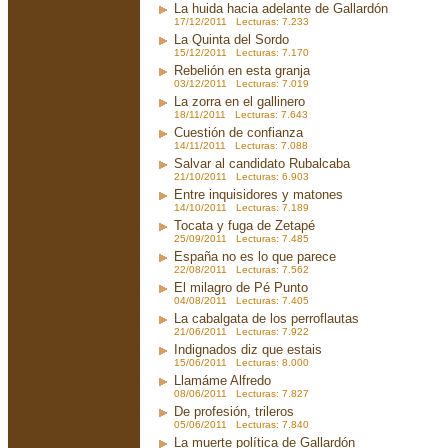
La huida hacia adelante de Gallardón
17/12/2011 Lecturas: 7.233
La Quinta del Sordo
15/12/2011 Lecturas: 7.170
Rebelión en esta granja
03/12/2011 Lecturas: 7.019
La zorra en el gallinero
18/11/2011 Lecturas: 7.643
Cuestión de confianza
14/11/2011 Lecturas: 7.088
Salvar al candidato Rubalcaba
21/10/2011 Lecturas: 6.903
Entre inquisidores y matones
14/10/2011 Lecturas: 7.189
Tocata y fuga de Zetapé
25/09/2011 Lecturas: 7.485
España no es lo que parece
22/08/2011 Lecturas: 7.562
El milagro de Pé Punto
04/08/2011 Lecturas: 7.405
La cabalgata de los perroflautas
21/06/2011 Lecturas: 7.922
Indignados diz que estais
15/06/2011 Lecturas: 8.000
Llamáme Alfredo
08/06/2011 Lecturas: 7.827
De profesión, trileros
05/06/2011 Lecturas: 7.840
La muerte política de Gallardón