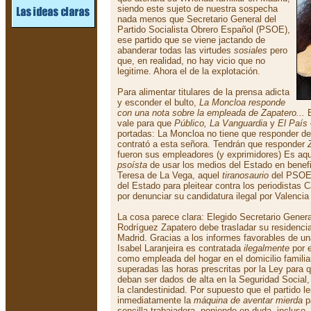
siendo este sujeto de nuestra sospecha
nada menos que Secretario General del
Partido Socialista Obrero Español (PSOE),
ese partido que se viene jactando de
abanderar todas las virtudes
sosiales
pero
que, en realidad, no hay vicio que no
legitime. Ahora el de la explotación.
Para alimentar titulares de la prensa adicta
y esconder el bulto,
La Moncloa responde
con una nota sobre la empleada de Zapatero‎...
B
vale para que
Público, La Vanguardia
y
El País
portadas: La Moncloa no tiene que responder d
contrató a esta señora. Tendrán que responder
fueron sus empleadores (y exprimidores) Es aq
psoísta
de usar los medios del Estado en benef
Teresa de La Vega, aquel
tiranosaurio
del PSOE,
del Estado para pleitear contra los periodistas 
por denunciar su candidatura ilegal por Valencia
La cosa parece clara: Elegido Secretario Gener
Rodríguez Zapatero debe trasladar su residenc
Madrid. Gracias a los informes favorables de u
Isabel Laranjeira es contratada
ilegalmente
por e
como empleada del hogar en el domicilio familia
superadas las horas prescritas por la Ley para q
deban ser dados de alta en la Seguridad Social
la clandestinidad. Por supuesto que el partido l
inmediatamente la
máquina de aventar mierda
pa
sencilla trabajadora, poniendo en duda, incluso,