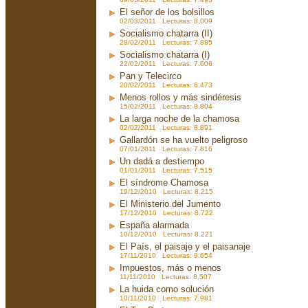
El señor de los bolsillos
02/03/2011 Lecturas: 8.009
Socialismo chatarra (II)
28/02/2011 Lecturas: 7.885
Socialismo chatarra (I)
22/02/2011 Lecturas: 7.606
Pan y Telecirco
20/02/2011 Lecturas: 8.473
Menos rollos y más sindéresis
15/02/2011 Lecturas: 8.804
La larga noche de la chamosa
02/02/2011 Lecturas: 8.891
Gallardón se ha vuelto peligroso
07/01/2011 Lecturas: 7.816
Un dadá a destiempo
01/01/2011 Lecturas: 7.515
El síndrome Chamosa
19/12/2010 Lecturas: 8.215
El Ministerio del Jumento
17/12/2010 Lecturas: 8.722
España alarmada
10/12/2010 Lecturas: 8.221
El País, el paisaje y el paisanaje
17/11/2010 Lecturas: 9.654
Impuestos, más o menos
11/11/2010 Lecturas: 8.507
La huida como solución
10/11/2010 Lecturas: 7.981