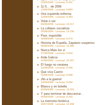
23/09/2006 Lecturas: 9.452
11-S... de 2006
13/09/2006 Lecturas: 9.893
Una izquierda enferma
12/09/2006 Lecturas: 9.393
Votar o ser
06/09/2006 Lecturas: 10.217
La collares socialista
05/09/2006 Lecturas: 13.156
Peor, imposible
30/08/2006 Lecturas: 9.074
Historia de España, Zapatero suspenso
29/08/2006 Lecturas: 12.386
Nunca Mais los vi
27/08/2006 Lecturas: 9.644
Arde Galicia
22/08/2006 Lecturas: 10.297
El fuego no veranea
22/08/2006 Lecturas: 9.436
Que viva Castro
14/08/2006 Lecturas: 9.838
¡No a la guerra!
14/08/2006 Lecturas: 9.694
Blanco y en botella
05/08/2006 Lecturas: 10.253
Y para terminar de descansar...
05/08/2006 Lecturas: 9.320
La memoria histérica
16/07/2006 Lecturas: 12.458