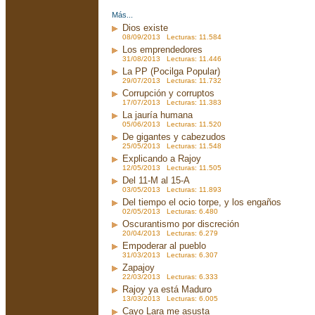
Más...
Dios existe
08/09/2013 Lecturas: 11.584
Los emprendedores
31/08/2013 Lecturas: 11.446
La PP (Pocilga Popular)
29/07/2013 Lecturas: 11.732
Corrupción y corruptos
17/07/2013 Lecturas: 11.383
La jauría humana
05/06/2013 Lecturas: 11.520
De gigantes y cabezudos
25/05/2013 Lecturas: 11.548
Explicando a Rajoy
12/05/2013 Lecturas: 11.505
Del 11-M al 15-A
03/05/2013 Lecturas: 11.893
Del tiempo el ocio torpe, y los engaños
02/05/2013 Lecturas: 6.480
Oscurantismo por discreción
20/04/2013 Lecturas: 6.279
Empoderar al pueblo
31/03/2013 Lecturas: 6.307
Zapajoy
22/03/2013 Lecturas: 6.333
Rajoy ya está Maduro
13/03/2013 Lecturas: 6.005
Cayo Lara me asusta