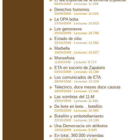
08/05/2006 Lecturas: 11.359
Derechos humonos
29/04/2006 Lecturas: 11.528
La OPA boba
27/04/2006 Lecturas: 10.023
Los genoveses
25/04/2006 Lecturas: 16.798
Estado de sitio
24/04/2006 Lecturas: 14.284
Marbella
19/04/2006 Lecturas: 10.027
Monseñora
11/04/2006 Lecturas: 9.717
ETA en socorro de Zapatero
03/04/2006 Lecturas: 10.190
Los comunicados de ETA
28/03/2006 Lecturas: 12.228
Telecinco, doce meses doce causas
28/03/2006 Lecturas: 12.491
Las sombras del 11-M
23/03/2006 Lecturas: 11.631
De bote en bote... botellón
22/03/2006 Lecturas: 10.361
Botellón y embotellamiento
22/03/2006 Lecturas: 10.139
Una Democracia sin atributos
19/03/2006 Lecturas: 9.845
En total, 360.000 viviendas
05/03/2006 Lecturas: 9.708