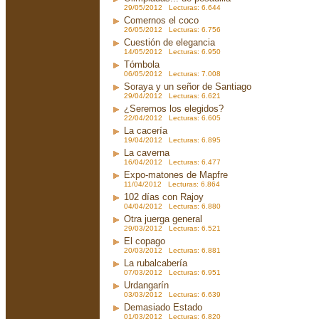
29/05/2012 Lecturas: 6.644
Comernos el coco
26/05/2012 Lecturas: 6.756
Cuestión de elegancia
14/05/2012 Lecturas: 6.950
Tómbola
06/05/2012 Lecturas: 7.008
Soraya y un señor de Santiago
29/04/2012 Lecturas: 6.621
¿Seremos los elegidos?
22/04/2012 Lecturas: 6.605
La cacería
19/04/2012 Lecturas: 6.895
La caverna
16/04/2012 Lecturas: 6.477
Expo-matones de Mapfre
11/04/2012 Lecturas: 6.864
102 días con Rajoy
04/04/2012 Lecturas: 6.880
Otra juerga general
29/03/2012 Lecturas: 6.521
El copago
20/03/2012 Lecturas: 6.881
La rubalcabería
07/03/2012 Lecturas: 6.951
Urdangarín
03/03/2012 Lecturas: 6.639
Demasiado Estado
01/03/2012 Lecturas: 6.820