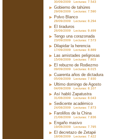
30/09/2009 Lecturas: 7.543
Gobierno de tahúres
29/09/2009 Lecturas: 7.590
Polvo Blanco
28/09/2009 Lecturas: 8.294
El tiraduros
26/09/2009 Lecturas: 9.499
Tengo una corazonada
23/09/2009 Lecturas: 7.573
Dilapidar la herencia
17/09/2009 Lecturas: 8.889
Las amistades peligrosas
15/09/2009 Lecturas: 7.803
El rebuzno de Rodiezmo
09/09/2009 Lecturas: 8.015
Cuarenta años de dictadura
05/09/2009 Lecturas: 7.930
Ultimo domingo de Agosto
04/09/2009 Lecturas: 8.107
Así habló Zapatustra
31/08/2009 Lecturas: 8.043
Sedicente académico
24/08/2009 Lecturas: 7.873
Farolillos de la China
21/08/2009 Lecturas: 7.836
Engaño masivo
19/08/2009 Lecturas: 7.795
El decretazo de Zetapé
18/08/2009 Lecturas: 7.422