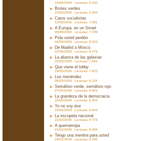
23/06/2009 Lecturas: 8.050
Brotes verdes
15/06/2009 Lecturas: 8.093
Caros socialistas
12/06/2009 Lecturas: 7.581
A Europa, en un Smart
09/06/2009 Lecturas: 7.798
Pida usted perdón
04/06/2009 Lecturas: 8.023
De Madrid a Moscú
02/06/2009 Lecturas: 8.478
La alianza de las galaxias
20/05/2009 Lecturas: 7.684
Que viene el lobby
16/05/2009 Lecturas: 7.825
Los menéndez
08/05/2009 Lecturas: 8.254
Semáforo verde, semáforo rojo
07/05/2009 Lecturas: 8.904
La grandeza de la democracia
24/04/2009 Lecturas: 8.353
Yo no soy ése
15/04/2009 Lecturas: 8.044
La escopeta nacional
22/02/2009 Lecturas: 8.779
A quemarropa
01/02/2009 Lecturas: 8.408
Tengo una mentira para usted
28/01/2009 Lecturas: 8.286