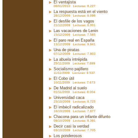
El ventajista
08/01/2010 Lecturas: 8.227
La respuesta está en el viento
28/12/2009 Lecturas: 8.098
El desfile de los vagos
21/12/2009 Lecturas: 8.001
Las vacaciones de Lenin
15/12/2009 Lecturas: 7.585
El paro real en España
13/12/2009 Lecturas: 9.841
Una de piratas
07/12/2009 Lecturas: 7.803
La abuela intrépida
25/11/2009 Lecturas: 7.899
Socialismo pajillero
11/11/2009 Lecturas: 9.537
El Cobo útil
10/11/2009 Lecturas: 7.673
De Madrid al suelo
01/11/2009 Lecturas: 8.004
Universidad caca
25/10/2009 Lecturas: 8.725
El imbécil radicalizado
16/10/2009 Lecturas: 7.877
Chacona para un infante difunto
09/10/2009 Lecturas: 8.391
Decir casi la verdad
03/10/2009 Lecturas: 7.705
Los ponderosos