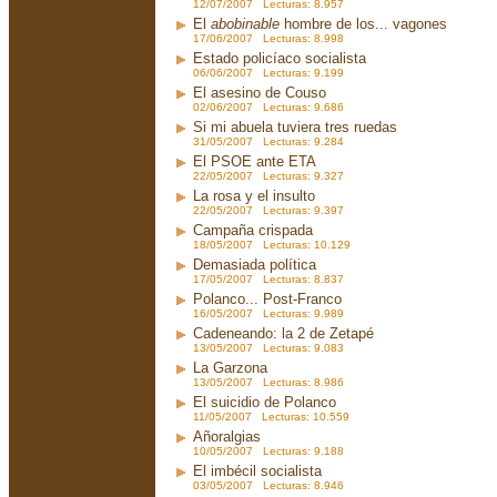
12/07/2007 Lecturas: 8.957
El
abobinable
hombre de los... vagones
17/06/2007 Lecturas: 8.998
Estado policíaco socialista
06/06/2007 Lecturas: 9.199
El asesino de Couso
02/06/2007 Lecturas: 9.686
Si mi abuela tuviera tres ruedas
31/05/2007 Lecturas: 9.284
El PSOE ante ETA
22/05/2007 Lecturas: 9.327
La rosa y el insulto
22/05/2007 Lecturas: 9.397
Campaña crispada
18/05/2007 Lecturas: 10.129
Demasiada política
17/05/2007 Lecturas: 8.837
Polanco... Post-Franco
16/05/2007 Lecturas: 9.989
Cadeneando: la 2 de Zetapé
13/05/2007 Lecturas: 9.083
La Garzona
13/05/2007 Lecturas: 8.986
El suicidio de Polanco
11/05/2007 Lecturas: 10.559
Añoralgias
10/05/2007 Lecturas: 9.188
El imbécil socialista
03/05/2007 Lecturas: 8.946