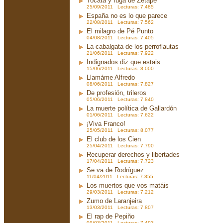
Tocata y fuga de Zetapé
25/09/2011 Lecturas: 7.485
España no es lo que parece
22/08/2011 Lecturas: 7.562
El milagro de Pé Punto
04/08/2011 Lecturas: 7.405
La cabalgata de los perroflautas
21/06/2011 Lecturas: 7.922
Indignados diz que estais
15/06/2011 Lecturas: 8.000
Llamáme Alfredo
08/06/2011 Lecturas: 7.827
De profesión, trileros
05/06/2011 Lecturas: 7.840
La muerte política de Gallardón
01/06/2011 Lecturas: 7.622
¡Viva Franco!
25/05/2011 Lecturas: 8.077
El club de los Cien
25/04/2011 Lecturas: 7.790
Recuperar derechos y libertades
17/04/2011 Lecturas: 7.723
Se va de Rodríguez
11/04/2011 Lecturas: 7.855
Los muertos que vos matáis
29/03/2011 Lecturas: 7.212
Zumo de Laranjeira
13/03/2011 Lecturas: 7.807
El rap de Pepiño
09/03/2011 Lecturas: 7.493