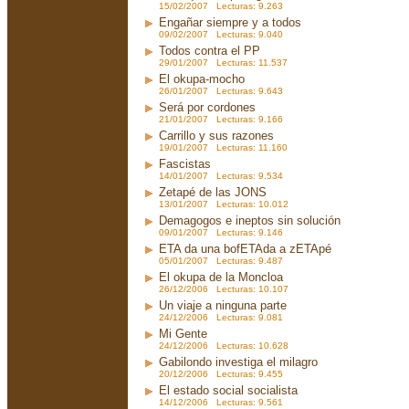
15/02/2007 Lecturas: 9.263
Engañar siempre y a todos
09/02/2007 Lecturas: 9.040
Todos contra el PP
29/01/2007 Lecturas: 11.537
El okupa-mocho
26/01/2007 Lecturas: 9.643
Será por cordones
21/01/2007 Lecturas: 9.166
Carrillo y sus razones
19/01/2007 Lecturas: 11.160
Fascistas
14/01/2007 Lecturas: 9.534
Zetapé de las JONS
13/01/2007 Lecturas: 10.012
Demagogos e ineptos sin solución
09/01/2007 Lecturas: 9.146
ETA da una bofETAda a zETApé
05/01/2007 Lecturas: 9.487
El okupa de la Moncloa
26/12/2006 Lecturas: 10.107
Un viaje a ninguna parte
24/12/2006 Lecturas: 9.081
Mi Gente
24/12/2006 Lecturas: 10.628
Gabilondo investiga el milagro
20/12/2006 Lecturas: 9.455
El estado social socialista
14/12/2006 Lecturas: 9.561