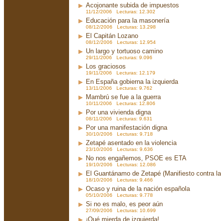
Acojonante subida de impuestos
11/12/2006 Lecturas: 12.302
Educación para la masonería
08/12/2006 Lecturas: 13.298
El Capitán Lozano
08/12/2006 Lecturas: 12.954
Un largo y tortuoso camino
29/11/2006 Lecturas: 9.096
Los graciosos
19/11/2006 Lecturas: 12.179
En España gobierna la izquierda
13/11/2006 Lecturas: 9.762
Mambrú se fue a la guerra
10/11/2006 Lecturas: 12.806
Por una vivienda digna
08/11/2006 Lecturas: 9.631
Por una manifestación digna
30/10/2006 Lecturas: 9.718
Zetapé asentado en la violencia
23/10/2006 Lecturas: 9.636
No nos engañemos, PSOE es ETA
19/10/2006 Lecturas: 12.086
El Guantánamo de Zetapé (Manifiesto contra la 
18/10/2006 Lecturas: 9.466
Ocaso y ruina de la nación española
05/10/2006 Lecturas: 9.778
Si no es malo, es peor aún
27/09/2006 Lecturas: 10.699
¡Qué mierda de izquierda!