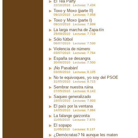
El Tea Party
22/10/2010 Lecturas: 7.434
Toxo y Moxo (parte II)
09/10/2010 Lecturas: 7.958
Toxo y Moxo (parte I)
09/10/2010 Lecturas: 7.899
La larga marcha de Zapa-tín
25/09/2010 Lecturas: 7.719
Sólo fútbol
06/07/2010 Lecturas: 7.530
Violencia de número
03/07/2010 Lecturas: 7.764
España se desangra
30/06/2010 Lecturas: 7.500
¡No Pasabán!
03/06/2010 Lecturas: 8.105
No te equivoques, yo soy del PSOE
31/05/2010 Lecturas: 8.715
Sembrar nuestra ruina
27/05/2010 Lecturas: 8.142
Saqueo generalizado
18/05/2010 Lecturas: 7.933
El país por la ventana
14/05/2010 Lecturas: 7.884
La falange garzonita
11/05/2010 Lecturas: 7.870
El sopapo
11/05/2010 Lecturas: 8.137
¿Demócratas? Ni aunque les maten