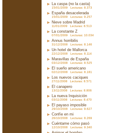
La caspa (no la casta)
15/01/2009 Lecturas: 8.373
España desacelerada
15/01/2009 Lecturas: 9.257
Nieve sobre Madrid
11/01/2009 Lecturas: 8.513
La constante Z
07/01/2009 Lecturas: 10.034
Annus horribilis
31/12/2008 Lecturas: 8.146
Un hotel de Mallorca
22/12/2008 Lecturas: 8.114
Maravillas de España
03/12/2008 Lecturas: 8.525
El sueño americano
02/12/2008 Lecturas: 8.181
Los nuevos caciques
27/11/2008 Lecturas: 8.571
El canapero
13/11/2008 Lecturas: 8.806
La nueva Inquisición
03/11/2008 Lecturas: 8.470
El payaso imposible
29/10/2008 Lecturas: 9.627
Confíe en mi
26/10/2008 Lecturas: 8.269
Cuéntame cómo pasó
12/10/2008 Lecturas: 9.340
Arrimar el hombro