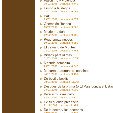
Fascismo y violencia
26/02/2008 Lecturas: 8.449
Himno a la alegría
23/02/2008 Lecturas: 9.997
Paz
19/02/2008 Lecturas: 8.872
Operación "fariseo"
15/02/2008 Lecturas: 9.868
Miedo me dan
12/02/2008 Lecturas: 9.180
Poquísimas nueces
10/02/2008 Lecturas: 8.388
El calvario de Montes
03/02/2008 Lecturas: 8.768
Videos para idiotas
01/02/2008 Lecturas: 10.522
Menuda semanita
29/01/2008 Lecturas: 8.546
Macarras, atorrantes, cansinos
24/01/2008 Lecturas: 9.451
De bobilis bobilis
08/01/2008 Lecturas: 11.354
Después de la pítima (o El País contra el Est
08/01/2008 Lecturas: 8.909
Veredicto: asesinato
14/12/2007 Lecturas: 8.819
De tu querida presencia...
11/12/2007 Lecturas: 9.975
De la secta y los sectarios