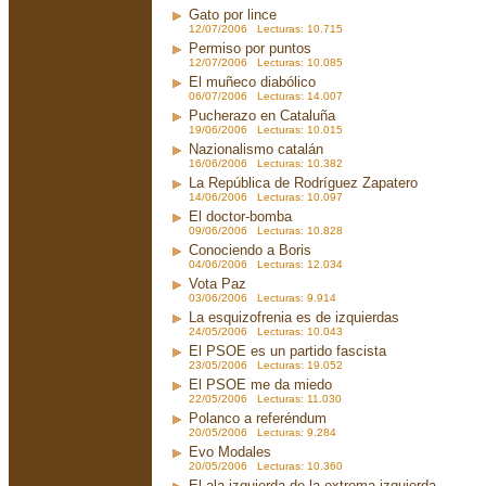
Gato por lince
12/07/2006 Lecturas: 10.715
Permiso por puntos
12/07/2006 Lecturas: 10.085
El muñeco diabólico
06/07/2006 Lecturas: 14.007
Pucherazo en Cataluña
19/06/2006 Lecturas: 10.015
Nazionalismo catalán
16/06/2006 Lecturas: 10.382
La República de Rodríguez Zapatero
14/06/2006 Lecturas: 10.097
El doctor-bomba
09/06/2006 Lecturas: 10.828
Conociendo a Boris
04/06/2006 Lecturas: 12.034
Vota Paz
03/06/2006 Lecturas: 9.914
La esquizofrenia es de izquierdas
24/05/2006 Lecturas: 10.043
El PSOE es un partido fascista
23/05/2006 Lecturas: 19.052
El PSOE me da miedo
22/05/2006 Lecturas: 11.030
Polanco a referéndum
20/05/2006 Lecturas: 9.284
Evo Modales
20/05/2006 Lecturas: 10.360
El ala izquierda de la extrema izquierda