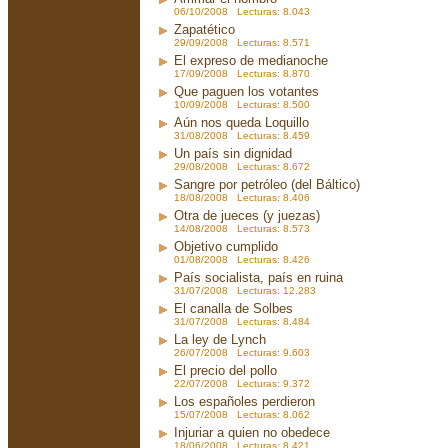
06/10/2008 Lecturas: 8.043
Zapatético
29/09/2008 Lecturas: 8.571
El expreso de medianoche
17/09/2008 Lecturas: 8.870
Que paguen los votantes
10/09/2008 Lecturas: 8.500
Aún nos queda Loquillo
31/08/2008 Lecturas: 8.459
Un país sin dignidad
29/08/2008 Lecturas: 8.672
Sangre por petróleo (del Báltico)
18/08/2008 Lecturas: 8.406
Otra de jueces (y juezas)
14/08/2008 Lecturas: 8.573
Objetivo cumplido
01/08/2008 Lecturas: 8.426
País socialista, país en ruina
31/07/2008 Lecturas: 12.283
El canalla de Solbes
31/07/2008 Lecturas: 8.484
La ley de Lynch
26/07/2008 Lecturas: 9.603
El precio del pollo
22/07/2008 Lecturas: 9.372
Los españoles perdieron
15/07/2008 Lecturas: 8.062
Injuriar a quien no obedece
18/06/2008 Lecturas: 8.421