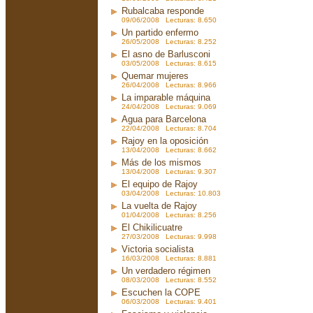
Rubalcaba responde
09/06/2008 Lecturas: 8.650
Un partido enfermo
26/05/2008 Lecturas: 8.252
El asno de Barlusconi
03/05/2008 Lecturas: 8.615
Quemar mujeres
26/04/2008 Lecturas: 8.966
La imparable máquina
24/04/2008 Lecturas: 9.069
Agua para Barcelona
22/04/2008 Lecturas: 8.704
Rajoy en la oposición
13/04/2008 Lecturas: 8.662
Más de los mismos
13/04/2008 Lecturas: 9.307
El equipo de Rajoy
03/04/2008 Lecturas: 10.803
La vuelta de Rajoy
01/04/2008 Lecturas: 8.256
El Chikilicuatre
27/03/2008 Lecturas: 9.998
Victoria socialista
16/03/2008 Lecturas: 8.881
Un verdadero régimen
08/03/2008 Lecturas: 8.552
Escuchen la COPE
06/03/2008 Lecturas: 9.401