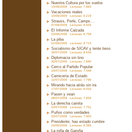
Nuestra Cultura por los suelos
15/08/2009 Lecturas: 7.883
Vacaciones reales
10/08/2009 Lecturas: 8.219
Strauss, Perle, Camps....
07/08/2009 Lecturas: 8.454
El Informe Calzada
03/08/2009 Lecturas: 8.759
La piba
01/08/2009 Lecturas: 8.715
Socialismo de SICAV y tente tieso
30/07/2009 Lecturas: 8.634
Diplomacia sin tino
30/07/2009 Lecturas: 7.890
Cerco al Partido Popular
24/07/2009 Lecturas: 7.549
Carnicería de Estado
22/07/2009 Lecturas: 7.796
Mirando hacia atrás sin ira
17/07/2009 Lecturas: 8.033
Pasen y vean
08/07/2009 Lecturas: 7.854
La derecha cainita
03/07/2009 Lecturas: 7.751
Puños como verdades
03/07/2009 Lecturas: 7.805
Presidente, has estado cumbre
24/06/2009 Lecturas: 8.586
La roña de Garoña