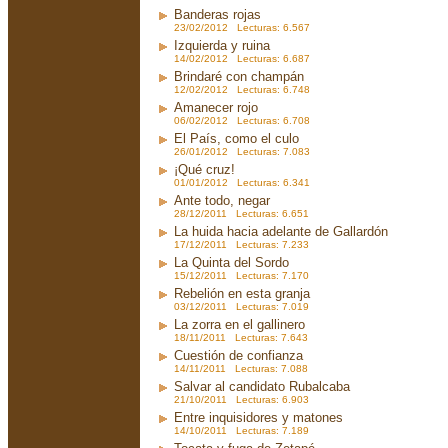
Banderas rojas
23/02/2012 Lecturas: 6.567
Izquierda y ruina
14/02/2012 Lecturas: 6.687
Brindaré con champán
12/02/2012 Lecturas: 6.748
Amanecer rojo
06/02/2012 Lecturas: 6.708
El País, como el culo
26/01/2012 Lecturas: 7.083
¡Qué cruz!
01/01/2012 Lecturas: 6.341
Ante todo, negar
28/12/2011 Lecturas: 6.651
La huida hacia adelante de Gallardón
17/12/2011 Lecturas: 7.233
La Quinta del Sordo
15/12/2011 Lecturas: 7.170
Rebelión en esta granja
03/12/2011 Lecturas: 7.019
La zorra en el gallinero
18/11/2011 Lecturas: 7.643
Cuestión de confianza
14/11/2011 Lecturas: 7.088
Salvar al candidato Rubalcaba
21/10/2011 Lecturas: 6.903
Entre inquisidores y matones
14/10/2011 Lecturas: 7.189