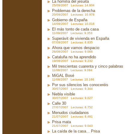
La homilía del jesuita
25/09/2007 Lecturas: 14.604
Problemas de la derecha
20/09/2007 Lecturas: 10.978
Gobierno de España
14/09/2007 Lecturas: 10.016
El más tonto de cada casa
11/09/2007 Lecturas: 9.353
Superávit de vivienda en España
07/09/2007 Lecturas: 8.835
Ahora que vamos despacio
26/08/2007 Lecturas: 9.066
Cataluña no ha aprendido
19/08/2007 Lecturas: 9.232
Mil trescientas cuarenta y cinco palabras
11/08/2007 Lecturas: 9.084
MiGAL Bosé
11/08/2007 Lecturas: 10.166
Por sus silencios les conoceréis
30/07/2007 Lecturas: 9.344
Niebla visible
30/07/2007 Lecturas: 9.027
Calle 30
27/07/2007 Lecturas: 8.752
Menudos ciudadanos
21/07/2007 Lecturas: 8.481
Prisa mata
21/07/2007 Lecturas: 9.043
La caída de la casa... Prisa