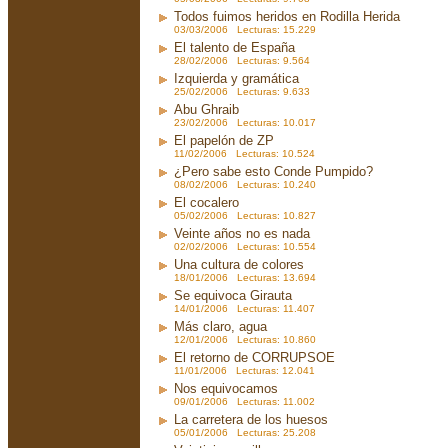
Todos fuimos heridos en Rodilla Herida
03/03/2006 Lecturas: 15.229
El talento de España
28/02/2006 Lecturas: 9.564
Izquierda y gramática
25/02/2006 Lecturas: 9.633
Abu Ghraib
23/02/2006 Lecturas: 10.017
El papelón de ZP
11/02/2006 Lecturas: 10.524
¿Pero sabe esto Conde Pumpido?
08/02/2006 Lecturas: 10.240
El cocalero
05/02/2006 Lecturas: 10.827
Veinte años no es nada
02/02/2006 Lecturas: 10.554
Una cultura de colores
18/01/2006 Lecturas: 13.694
Se equivoca Girauta
14/01/2006 Lecturas: 11.407
Más claro, agua
12/01/2006 Lecturas: 10.860
El retorno de CORRUPSOE
11/01/2006 Lecturas: 12.041
Nos equivocamos
09/01/2006 Lecturas: 11.002
La carretera de los huesos
05/01/2006 Lecturas: 25.208