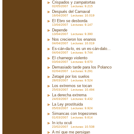
Crispados y zampatortas
02/05/2007 Lecturas: 9.215
Después del Carnaval
16/04/2007 Lecturas: 10.019
El Ebro se desborda
13/04/2007 Lecturas: 9.147
Depende
13/04/2007 Lecturas: 9.390
Nos crecieron los enanos
04/04/2007 Lecturas: 10.019
Es-cán-da-lo, es un es-cán-dalo...
04/04/2007 Lecturas: 9.744
El charnego violento
03/04/2007 Lecturas: 9.670
Demasiado tarde para los Polanco
02/04/2007 Lecturas: 9.291
Zetapé por los suelos
28/03/2007 Lecturas: 9.524
Los extremos se tocan
25/03/2007 Lecturas: 10.494
La derecha extrema
24/03/2007 Lecturas: 9.432
La Ley prostituida
05/03/2007 Lecturas: 9.924
Simancas con tropezones
01/03/2007 Lecturas: 9.614
In ictu oculi
23/02/2007 Lecturas: 10.538
A mí que me persigan