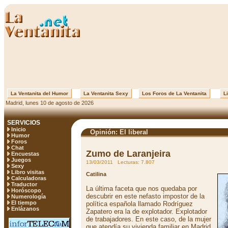
La Ventanita del Humor
La Ventanita Sexy
Los Foros de La Ventanita
Li
Madrid, lunes 10 de agosto de 2026
SERVICIOS
Inicio
Opinión: El liberal
Humor
Foros
Chat
Zumo de Laranjeira
Encuestas
Juegos
13/03/2011 Lecturas: 7.807
Sexy
Libro visitas
Catilina
Calculadoras
Traductor
La última faceta que nos quedaba por
Horóscopo
descubrir en este nefasto impostor de la
Numerología
El tiempo
política española llamado Rodríguez
Enlázanos
Zapatero era la de explotador. Explotador
de trabajadores. En este caso, de la mujer
que atendía su vivienda familiar en Madrid,