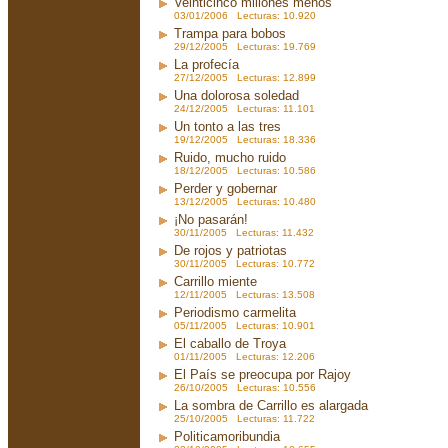
Veinticinco millones menos
03/01/2006 Lecturas: 10.920
Trampa para bobos
29/12/2005 Lecturas: 19.769
La profecía
27/12/2005 Lecturas: 12.899
Una dolorosa soledad
24/12/2005 Lecturas: 11.101
Un tonto a las tres
19/12/2005 Lecturas: 18.336
Ruido, mucho ruido
18/12/2005 Lecturas: 10.586
Perder y gobernar
13/12/2005 Lecturas: 10.480
¡No pasarán!
30/11/2005 Lecturas: 11.432
De rojos y patriotas
30/11/2005 Lecturas: 10.772
Carrillo miente
12/11/2005 Lecturas: 13.508
Periodismo carmelita
05/11/2005 Lecturas: 10.901
El caballo de Troya
01/11/2005 Lecturas: 12.206
El País se preocupa por Rajoy
26/10/2005 Lecturas: 10.556
La sombra de Carrillo es alargada
25/10/2005 Lecturas: 11.722
Politicamoribundia