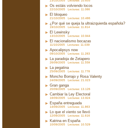
23/10/2005 Lecturas: 10.655
Os estáis volviendo locos
22/10/2005 Lecturas: 11.086
El bloqueo
21/10/2005 Lecturas: 10.486
¿Por qué se queja la ultraizquierda española?
19/10/2005 Lecturas: 11.814
El Lewinsky
13/10/2005 Lecturas: 10.944
El nacionalismo bocazas
11/10/2005 Lecturas: 11.039
Apocalipsys now
09/10/2005 Lecturas: 11.283
La paradoja de Zetapero
26/09/2005 Lecturas: 11.559
La pegatina
25/09/2005 Lecturas: 11.778
Moncho Borrajo y Rosa Valenty
24/09/2005 Lecturas: 21.023
Gran ganga
20/09/2005 Lecturas: 13.126
Cambiar la Ley Electoral
18/09/2005 Lecturas: 13.924
España entreguada
14/09/2005 Lecturas: 11.863
Lo que el viento se llevó
12/09/2005 Lecturas: 11.616
Katrina en España
10/09/2005 Lecturas: 10.529