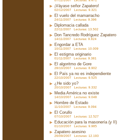
07/12/2007 Lecturas: 9.471
¡Váyase señor Zapatero!
02/12/2007 Lecturas: 9.321
El vuelo del mamarracho
24/11/2007 Lecturas: 9.396
Diplomacia callada
22/11/2007 Lecturas: 13.502
Don Tancredo Rodríguez Zapatero
14/11/2007 Lecturas: 9.824
Engordar a ETA
10/11/2007 Lecturas: 10.009
El estigma originario
01/11/2007 Lecturas: 9.381
El algoritmo de Gore
28/10/2007 Lecturas: 8.902
El País ya no es independiente
22/10/2007 Lecturas: 9.525
¿He sido yo?
20/10/2007 Lecturas: 9.332
Media América no existe
14/10/2007 Lecturas: 9.048
Hombre de Estado
11/10/2007 Lecturas: 9.094
El Corullo
07/10/2007 Lecturas: 12.527
Educación para la masonería (y II)
01/10/2007 Lecturas: 9.985
Zapatero asesino
26/09/2007 Lecturas: 12.193