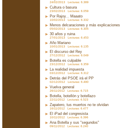
24/02/2013 Lecturas: 6.389
Cultura o basura
23/02/2013 Lecturas: 6.059
Por Rajoy... Maaato
10/02/2013 Lecturas: 6.332
Menos delcaraciones y más explicaciones
05/02/2013 Lecturas: 6.305
30 años y ruina
27/01/2013 Lecturas: 6.453
Año Mariano
10/01/2013 Lecturas: 6.135
El discurso del Rey
27/12/2012 Lecturas: 6.049
Botella es culpable
23/12/2012 Lecturas: 6.359
La realidad impuesta
03/12/2012 Lecturas: 6.312
Detrás del PSOE irá el PP
02/12/2012 Lecturas: 6.490
Vuelva general
26/11/2012 Lecturas: 6.715
Botella, botellón y botellazo
22/11/2012 Lecturas: 6.523
Zapatero, tus muertos no te olvidan
16/11/2012 Lecturas: 6.477
El iPad del congresista
10/11/2012 Lecturas: 6.396
Ana Botella y sus "segundos"
09/11/2012 Lecturas: 6.240