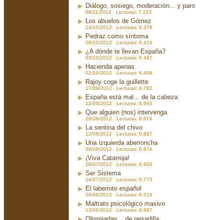
Diálogo, sosiego, moderación... y paro
06/11/2012 Lecturas: 7.223
Los abuelos de Gómez
24/10/2012 Lecturas: 6.378
Pedraz como síntoma
06/10/2012 Lecturas: 6.419
¿A dónde te llevan España?
03/10/2012 Lecturas: 6.347
Hacienda apenas
02/10/2012 Lecturas: 6.409
Rajoy coge la guillette
17/09/2012 Lecturas: 6.782
España está mal... de la cabeza
12/09/2012 Lecturas: 6.693
Que alguien (nos) intervenga
28/08/2012 Lecturas: 6.674
La sentina del chivo
12/08/2012 Lecturas: 6.897
Una izquierda aberroncha
09/08/2012 Lecturas: 6.674
¡Viva Catarroja!
28/07/2012 Lecturas: 6.865
Ser Sistema
14/07/2012 Lecturas: 6.773
El laberinto español
28/06/2012 Lecturas: 6.519
Maltrato psicológico masivo
13/06/2012 Lecturas: 6.887
Olimpiadas... de pesadilla