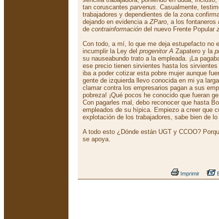
tan coruscantes
parvenus
. Casualmente, testim
trabajadores y dependientes de la zona confirma
dejando en evidencia a
ZParo
, a los fontaneros
de
contrainformación
del nuevo Frente Popular
Con todo, a mí, lo que me deja estupefacto no e
incumplir la Ley del
progenitor A
Zapatero y la
p
su nauseabundo trato a la empleada. ¡La pagab
ese precio tienen sirvientes hasta los sirvient
iba a poder cotizar esta pobre mujer aunque fue
gente de izquierda llevo conocida en mi ya larga 
clamar contra los empresarios pagan a sus em
pobreza! ¡Qué pocos he conocido que fueran ge
Con pagarles mal, debo reconocer que hasta Bo
empleados de su hípica. Empiezo a creer que c
explotación de los trabajadores, sabe bien de lo
A todo esto ¿Dónde están UGT y CCOO? Porque
se apoya.
Imprimir
E