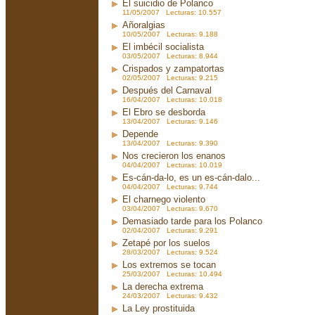
El suicidio de Polanco
11/05/2007 Lecturas: 10.557
Añoralgias
10/05/2007 Lecturas: 9.188
El imbécil socialista
03/05/2007 Lecturas: 8.944
Crispados y zampatortas
02/05/2007 Lecturas: 9.215
Después del Carnaval
16/04/2007 Lecturas: 10.018
El Ebro se desborda
13/04/2007 Lecturas: 9.146
Depende
13/04/2007 Lecturas: 9.390
Nos crecieron los enanos
04/04/2007 Lecturas: 10.019
Es-cán-da-lo, es un es-cán-dalo...
04/04/2007 Lecturas: 9.744
El charnego violento
03/04/2007 Lecturas: 9.670
Demasiado tarde para los Polanco
02/04/2007 Lecturas: 9.291
Zetapé por los suelos
28/03/2007 Lecturas: 9.524
Los extremos se tocan
25/03/2007 Lecturas: 10.494
La derecha extrema
24/03/2007 Lecturas: 9.432
La Ley prostituida