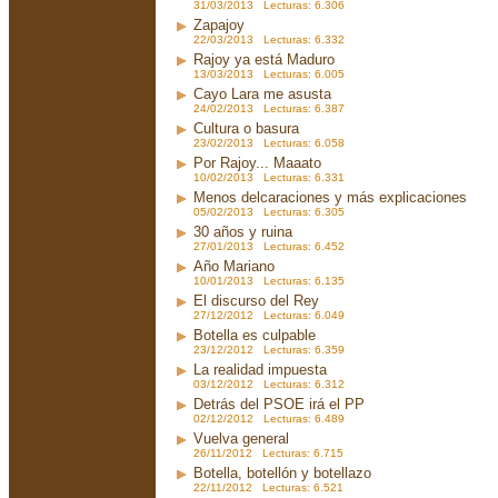
31/03/2013 Lecturas: 6.306
Zapajoy
22/03/2013 Lecturas: 6.332
Rajoy ya está Maduro
13/03/2013 Lecturas: 6.005
Cayo Lara me asusta
24/02/2013 Lecturas: 6.387
Cultura o basura
23/02/2013 Lecturas: 6.058
Por Rajoy... Maaato
10/02/2013 Lecturas: 6.331
Menos delcaraciones y más explicaciones
05/02/2013 Lecturas: 6.305
30 años y ruina
27/01/2013 Lecturas: 6.452
Año Mariano
10/01/2013 Lecturas: 6.135
El discurso del Rey
27/12/2012 Lecturas: 6.049
Botella es culpable
23/12/2012 Lecturas: 6.359
La realidad impuesta
03/12/2012 Lecturas: 6.312
Detrás del PSOE irá el PP
02/12/2012 Lecturas: 6.489
Vuelva general
26/11/2012 Lecturas: 6.715
Botella, botellón y botellazo
22/11/2012 Lecturas: 6.521