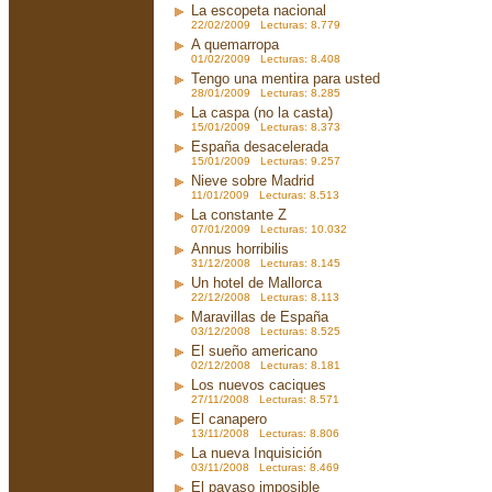
La escopeta nacional
22/02/2009 Lecturas: 8.779
A quemarropa
01/02/2009 Lecturas: 8.408
Tengo una mentira para usted
28/01/2009 Lecturas: 8.285
La caspa (no la casta)
15/01/2009 Lecturas: 8.373
España desacelerada
15/01/2009 Lecturas: 9.257
Nieve sobre Madrid
11/01/2009 Lecturas: 8.513
La constante Z
07/01/2009 Lecturas: 10.032
Annus horribilis
31/12/2008 Lecturas: 8.145
Un hotel de Mallorca
22/12/2008 Lecturas: 8.113
Maravillas de España
03/12/2008 Lecturas: 8.525
El sueño americano
02/12/2008 Lecturas: 8.181
Los nuevos caciques
27/11/2008 Lecturas: 8.571
El canapero
13/11/2008 Lecturas: 8.806
La nueva Inquisición
03/11/2008 Lecturas: 8.469
El payaso imposible