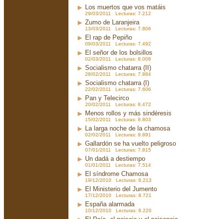
Los muertos que vos matáis
29/03/2011 Lecturas: 7.212
Zumo de Laranjeira
13/03/2011 Lecturas: 7.806
El rap de Pepiño
09/03/2011 Lecturas: 7.492
El señor de los bolsillos
02/03/2011 Lecturas: 8.008
Socialismo chatarra (II)
28/02/2011 Lecturas: 7.884
Socialismo chatarra (I)
22/02/2011 Lecturas: 7.606
Pan y Telecirco
20/02/2011 Lecturas: 8.472
Menos rollos y más sindéresis
15/02/2011 Lecturas: 8.803
La larga noche de la chamosa
02/02/2011 Lecturas: 8.891
Gallardón se ha vuelto peligroso
07/01/2011 Lecturas: 7.815
Un dadá a destiempo
01/01/2011 Lecturas: 7.514
El síndrome Chamosa
19/12/2010 Lecturas: 8.213
El Ministerio del Jumento
17/12/2010 Lecturas: 8.721
España alarmada
10/12/2010 Lecturas: 8.220