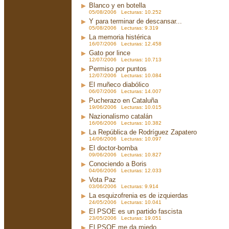
Blanco y en botella
05/08/2006 Lecturas: 10.252
Y para terminar de descansar...
05/08/2006 Lecturas: 9.319
La memoria histérica
16/07/2006 Lecturas: 12.458
Gato por lince
12/07/2006 Lecturas: 10.713
Permiso por puntos
12/07/2006 Lecturas: 10.084
El muñeco diabólico
06/07/2006 Lecturas: 14.007
Pucherazo en Cataluña
19/06/2006 Lecturas: 10.015
Nazionalismo catalán
16/06/2006 Lecturas: 10.382
La República de Rodríguez Zapatero
14/06/2006 Lecturas: 10.097
El doctor-bomba
09/06/2006 Lecturas: 10.827
Conociendo a Boris
04/06/2006 Lecturas: 12.033
Vota Paz
03/06/2006 Lecturas: 9.914
La esquizofrenia es de izquierdas
24/05/2006 Lecturas: 10.041
El PSOE es un partido fascista
23/05/2006 Lecturas: 19.051
El PSOE me da miedo