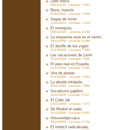
Little fence
08/02/2010 Lecturas: 7.651
Reza, mamón
07/02/2010 Lecturas: 7.659
Saque de honor
13/01/2010 Lecturas: 7.425
El ventajista
08/01/2010 Lecturas: 8.224
La respuesta está en el viento
28/12/2009 Lecturas: 8.098
El desfile de los vagos
21/12/2009 Lecturas: 7.998
Las vacaciones de Lenin
15/12/2009 Lecturas: 7.584
El paro real en España
13/12/2009 Lecturas: 9.840
Una de piratas
07/12/2009 Lecturas: 7.801
La abuela intrépida
25/11/2009 Lecturas: 7.899
Socialismo pajillero
11/11/2009 Lecturas: 9.537
El Cobo útil
10/11/2009 Lecturas: 7.672
De Madrid al suelo
01/11/2009 Lecturas: 8.002
Universidad caca
25/10/2009 Lecturas: 8.724
El imbécil radicalizado