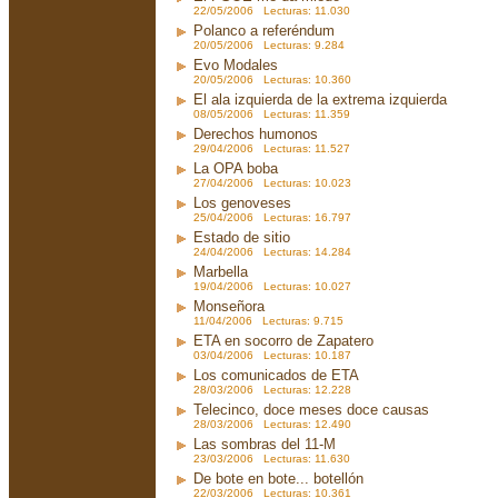
22/05/2006 Lecturas: 11.030
Polanco a referéndum
20/05/2006 Lecturas: 9.284
Evo Modales
20/05/2006 Lecturas: 10.360
El ala izquierda de la extrema izquierda
08/05/2006 Lecturas: 11.359
Derechos humonos
29/04/2006 Lecturas: 11.527
La OPA boba
27/04/2006 Lecturas: 10.023
Los genoveses
25/04/2006 Lecturas: 16.797
Estado de sitio
24/04/2006 Lecturas: 14.284
Marbella
19/04/2006 Lecturas: 10.027
Monseñora
11/04/2006 Lecturas: 9.715
ETA en socorro de Zapatero
03/04/2006 Lecturas: 10.187
Los comunicados de ETA
28/03/2006 Lecturas: 12.228
Telecinco, doce meses doce causas
28/03/2006 Lecturas: 12.490
Las sombras del 11-M
23/03/2006 Lecturas: 11.630
De bote en bote... botellón
22/03/2006 Lecturas: 10.361