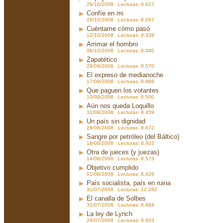
29/10/2008 Lecturas: 9.627
Confíe en mi
26/10/2008 Lecturas: 8.267
Cuéntame cómo pasó
12/10/2008 Lecturas: 9.339
Arrimar el hombro
06/10/2008 Lecturas: 8.040
Zapatético
29/09/2008 Lecturas: 8.570
El expreso de medianoche
17/09/2008 Lecturas: 8.869
Que paguen los votantes
10/09/2008 Lecturas: 8.500
Aún nos queda Loquillo
31/08/2008 Lecturas: 8.459
Un país sin dignidad
29/08/2008 Lecturas: 8.672
Sangre por petróleo (del Báltico)
18/08/2008 Lecturas: 8.403
Otra de jueces (y juezas)
14/08/2008 Lecturas: 8.573
Objetivo cumplido
01/08/2008 Lecturas: 8.426
País socialista, país en ruina
31/07/2008 Lecturas: 12.282
El canalla de Solbes
31/07/2008 Lecturas: 8.484
La ley de Lynch
26/07/2008 Lecturas: 9.603