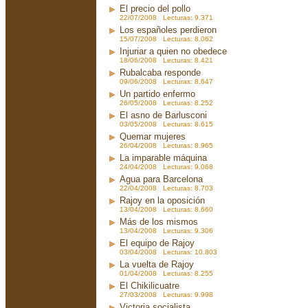
El precio del pollo
22/07/2008 Lecturas: 9.371
Los españoles perdieron
15/07/2008 Lecturas: 8.062
Injuriar a quien no obedece
18/06/2008 Lecturas: 8.421
Rubalcaba responde
09/06/2008 Lecturas: 8.647
Un partido enfermo
26/05/2008 Lecturas: 8.252
El asno de Barlusconi
03/05/2008 Lecturas: 8.615
Quemar mujeres
26/04/2008 Lecturas: 8.965
La imparable máquina
24/04/2008 Lecturas: 9.068
Agua para Barcelona
22/04/2008 Lecturas: 8.703
Rajoy en la oposición
13/04/2008 Lecturas: 8.660
Más de los mismos
13/04/2008 Lecturas: 9.306
El equipo de Rajoy
03/04/2008 Lecturas: 10.803
La vuelta de Rajoy
01/04/2008 Lecturas: 8.255
El Chikilicuatre
27/03/2008 Lecturas: 9.998
Victoria socialista