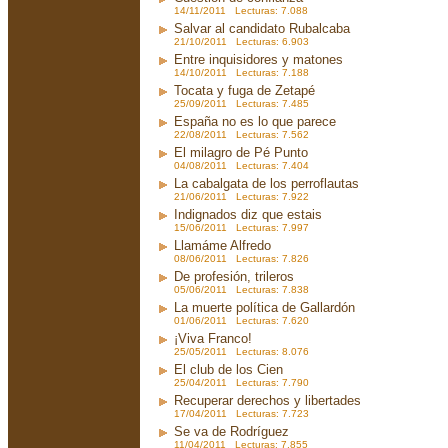
14/11/2011 Lecturas: 7.088
Salvar al candidato Rubalcaba
21/10/2011 Lecturas: 6.903
Entre inquisidores y matones
14/10/2011 Lecturas: 7.188
Tocata y fuga de Zetapé
25/09/2011 Lecturas: 7.485
España no es lo que parece
22/08/2011 Lecturas: 7.562
El milagro de Pé Punto
04/08/2011 Lecturas: 7.404
La cabalgata de los perroflautas
21/06/2011 Lecturas: 7.922
Indignados diz que estais
15/06/2011 Lecturas: 7.997
Llamáme Alfredo
08/06/2011 Lecturas: 7.826
De profesión, trileros
05/06/2011 Lecturas: 7.838
La muerte política de Gallardón
01/06/2011 Lecturas: 7.620
¡Viva Franco!
25/05/2011 Lecturas: 8.076
El club de los Cien
25/04/2011 Lecturas: 7.790
Recuperar derechos y libertades
17/04/2011 Lecturas: 7.723
Se va de Rodríguez
11/04/2011 Lecturas: 7.855