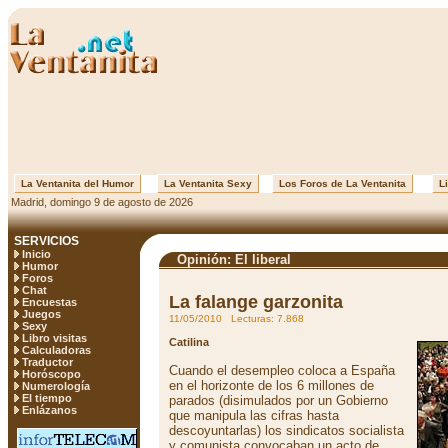
La Ventanita del Humor
La Ventanita Sexy
Los Foros de La Ventanita
Li
Madrid, domingo 9 de agosto de 2026
SERVICIOS
Inicio
Opinión: El liberal
Humor
Foros
Chat
La falange garzonita
Encuestas
Juegos
11/05/2010 Lecturas: 7.868
Sexy
Libro visitas
Catilina
Calculadoras
Traductor
Cuando el desempleo coloca a España
Horóscopo
en el horizonte de los 6 millones de
Numerología
El tiempo
parados (disimulados por un Gobierno
Enlázanos
que manipula las cifras hasta
descoyuntarlas) los sindicatos socialista
y comunista convocaban un acto de