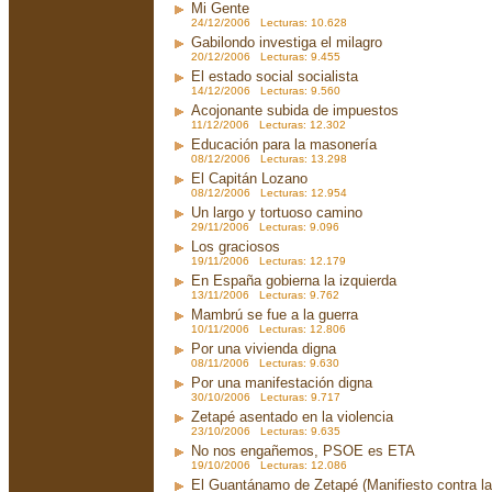
Mi Gente
24/12/2006 Lecturas: 10.628
Gabilondo investiga el milagro
20/12/2006 Lecturas: 9.455
El estado social socialista
14/12/2006 Lecturas: 9.560
Acojonante subida de impuestos
11/12/2006 Lecturas: 12.302
Educación para la masonería
08/12/2006 Lecturas: 13.298
El Capitán Lozano
08/12/2006 Lecturas: 12.954
Un largo y tortuoso camino
29/11/2006 Lecturas: 9.096
Los graciosos
19/11/2006 Lecturas: 12.179
En España gobierna la izquierda
13/11/2006 Lecturas: 9.762
Mambrú se fue a la guerra
10/11/2006 Lecturas: 12.806
Por una vivienda digna
08/11/2006 Lecturas: 9.630
Por una manifestación digna
30/10/2006 Lecturas: 9.717
Zetapé asentado en la violencia
23/10/2006 Lecturas: 9.635
No nos engañemos, PSOE es ETA
19/10/2006 Lecturas: 12.086
El Guantánamo de Zetapé (Manifiesto contra la 