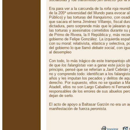
Era para ver a la carcunda de la
roña roja
reunid
de la 205ª universidad del Mundo para evocar a
Público) y las torturas del
franquismo
, con osad
que sacara el tema Jiménez Villarejo, fiscal du
dictadura, pero sorprende más que le jalearan 
las torturas y asesinatos cometidos durante su p
de Primo de Rivera, la II República y, más reci
gobierno de Felipe González. La izquierda espa
con su moral: relativista, elástica y selectiva, p
del gobierno lo que llamó
debate social
, con igu
al desempleo
Con todo, lo más trágico de este trampantojo ult
de que
los falangistas
van a ganar este juicio (p
principio, pensé que se referían a
Janli
Cebrián 
no y comprendo todo: identifican a los falangis
años y les imputan los pecados y delitos de aqu
derecho. Por supuesto, ellos no se igualan a Ma
Atadell, ellos no son Largo Caballero ni Fernan
responsables de los errores de sus abuelos per
dejan de serlo.
El acto de apoyo a Baltasar Garzón no era un ac
manifestación de fuerza
peronista
.
Imprimir
E