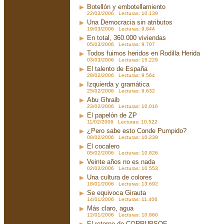
Botellón y embotellamiento
22/03/2006 Lecturas: 10.139
Una Democracia sin atributos
19/03/2006 Lecturas: 9.844
En total, 360.000 viviendas
05/03/2006 Lecturas: 9.707
Todos fuimos heridos en Rodilla Herida
03/03/2006 Lecturas: 15.229
El talento de España
28/02/2006 Lecturas: 9.564
Izquierda y gramática
25/02/2006 Lecturas: 9.632
Abu Ghraib
23/02/2006 Lecturas: 10.016
El papelón de ZP
11/02/2006 Lecturas: 10.522
¿Pero sabe esto Conde Pumpido?
08/02/2006 Lecturas: 10.239
El cocalero
05/02/2006 Lecturas: 10.826
Veinte años no es nada
02/02/2006 Lecturas: 10.553
Una cultura de colores
18/01/2006 Lecturas: 13.692
Se equivoca Girauta
14/01/2006 Lecturas: 11.406
Más claro, agua
12/01/2006 Lecturas: 10.860
El retorno de CORRUPSOE