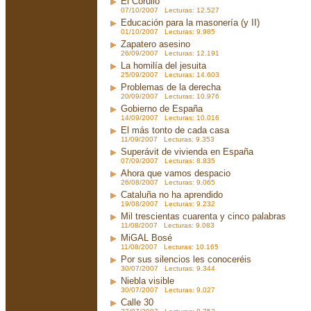
El Corullo
07/10/2007 Lecturas: 12.527
Educación para la masonería (y II)
01/10/2007 Lecturas: 9.985
Zapatero asesino
26/09/2007 Lecturas: 12.191
La homilía del jesuita
25/09/2007 Lecturas: 14.603
Problemas de la derecha
20/09/2007 Lecturas: 10.976
Gobierno de España
14/09/2007 Lecturas: 10.016
El más tonto de cada casa
11/09/2007 Lecturas: 9.353
Superávit de vivienda en España
07/09/2007 Lecturas: 8.835
Ahora que vamos despacio
26/08/2007 Lecturas: 9.065
Cataluña no ha aprendido
19/08/2007 Lecturas: 9.232
Mil trescientas cuarenta y cinco palabras
11/08/2007 Lecturas: 9.083
MiGAL Bosé
11/08/2007 Lecturas: 10.165
Por sus silencios les conoceréis
30/07/2007 Lecturas: 9.344
Niebla visible
30/07/2007 Lecturas: 9.027
Calle 30