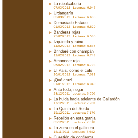
La rubalcabería
07/03/2012 Lecturas: 6.947
Urdangarín
03/03/2012 Lecturas: 6.638
Demasiado Estado
01/03/2012 Lecturas: 6.820
Banderas rojas
23/02/2012 Lecturas: 6.566
Izquierda y ruina
14/02/2012 Lecturas: 6.686
Brindaré con champán
12/02/2012 Lecturas: 6.748
Amanecer rojo
06/02/2012 Lecturas: 6.708
El País, como el culo
26/01/2012 Lecturas: 7.083
¡Qué cruz!
01/01/2012 Lecturas: 6.340
Ante todo, negar
28/12/2011 Lecturas: 6.650
La huida hacia adelante de Gallardón
17/12/2011 Lecturas: 7.233
La Quinta del Sordo
15/12/2011 Lecturas: 7.170
Rebelión en esta granja
03/12/2011 Lecturas: 7.018
La zorra en el gallinero
18/11/2011 Lecturas: 7.642
Cuestión de confianza