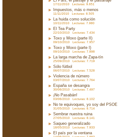
El País, el paisaje y el paisanaje
17/11/2010 Lecturas: 9.651
Impuestos, más o menos
11/11/2010 Lecturas: 8.505
La huida como solución
10/11/2010 Lecturas: 7.980
El Tea Party
22/10/2010 Lecturas: 7.434
Toxo y Moxo (parte II)
09/10/2010 Lecturas: 7.957
Toxo y Moxo (parte I)
09/10/2010 Lecturas: 7.898
La larga marcha de Zapa-tín
25/09/2010 Lecturas: 7.719
Sólo fútbol
06/07/2010 Lecturas: 7.528
Violencia de número
03/07/2010 Lecturas: 7.764
España se desangra
30/06/2010 Lecturas: 7.497
¡No Pasabán!
03/06/2010 Lecturas: 8.102
No te equivoques, yo soy del PSOE
31/05/2010 Lecturas: 8.714
Sembrar nuestra ruina
27/05/2010 Lecturas: 8.141
Saqueo generalizado
18/05/2010 Lecturas: 7.933
El país por la ventana
14/05/2010 Lecturas: 7.883