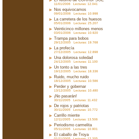
11/01/2006 Lecturas: 12.041
Nos equivocamos
09/01/2006 Lecturas: 10.998
La carretera de los huesos
05/01/2006 Lecturas: 25.207
Veinticinco millones menos
03/01/2006 Lecturas: 10.920
Trampa para bobos
29/12/2005 Lecturas: 19.768
La profecía
27/12/2005 Lecturas: 12.898
Una dolorosa soledad
24/12/2005 Lecturas: 11.100
Un tonto a las tres
19/12/2005 Lecturas: 18.336
Ruido, mucho ruido
18/12/2005 Lecturas: 10.586
Perder y gobernar
13/12/2005 Lecturas: 10.480
¡No pasarán!
30/11/2005 Lecturas: 11.432
De rojos y patriotas
30/11/2005 Lecturas: 10.772
Carrillo miente
12/11/2005 Lecturas: 13.506
Periodismo carmelita
05/11/2005 Lecturas: 10.901
El caballo de Troya
01/11/2005 Lecturas: 12.205