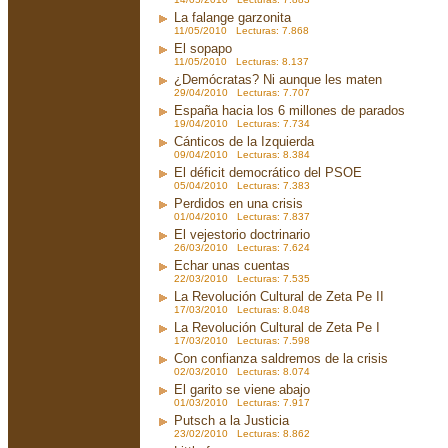
La falange garzonita
11/05/2010 Lecturas: 7.868
El sopapo
11/05/2010 Lecturas: 8.137
¿Demócratas? Ni aunque les maten
29/04/2010 Lecturas: 7.707
España hacia los 6 millones de parados
19/04/2010 Lecturas: 7.734
Cánticos de la Izquierda
09/04/2010 Lecturas: 8.384
El déficit democrático del PSOE
05/04/2010 Lecturas: 7.383
Perdidos en una crisis
01/04/2010 Lecturas: 7.837
El vejestorio doctrinario
26/03/2010 Lecturas: 7.624
Echar unas cuentas
22/03/2010 Lecturas: 7.535
La Revolución Cultural de Zeta Pe II
17/03/2010 Lecturas: 8.048
La Revolución Cultural de Zeta Pe I
17/03/2010 Lecturas: 7.598
Con confianza saldremos de la crisis
02/03/2010 Lecturas: 8.074
El garito se viene abajo
01/03/2010 Lecturas: 7.917
Putsch a la Justicia
23/02/2010 Lecturas: 8.862