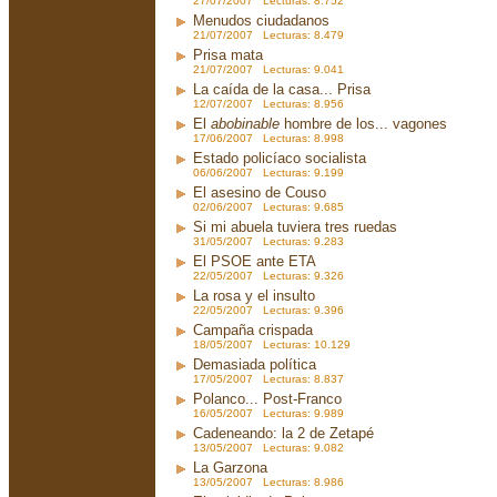
27/07/2007 Lecturas: 8.752
Menudos ciudadanos
21/07/2007 Lecturas: 8.479
Prisa mata
21/07/2007 Lecturas: 9.041
La caída de la casa... Prisa
12/07/2007 Lecturas: 8.956
El
abobinable
hombre de los... vagones
17/06/2007 Lecturas: 8.998
Estado policíaco socialista
06/06/2007 Lecturas: 9.199
El asesino de Couso
02/06/2007 Lecturas: 9.685
Si mi abuela tuviera tres ruedas
31/05/2007 Lecturas: 9.283
El PSOE ante ETA
22/05/2007 Lecturas: 9.326
La rosa y el insulto
22/05/2007 Lecturas: 9.396
Campaña crispada
18/05/2007 Lecturas: 10.129
Demasiada política
17/05/2007 Lecturas: 8.837
Polanco... Post-Franco
16/05/2007 Lecturas: 9.989
Cadeneando: la 2 de Zetapé
13/05/2007 Lecturas: 9.082
La Garzona
13/05/2007 Lecturas: 8.986