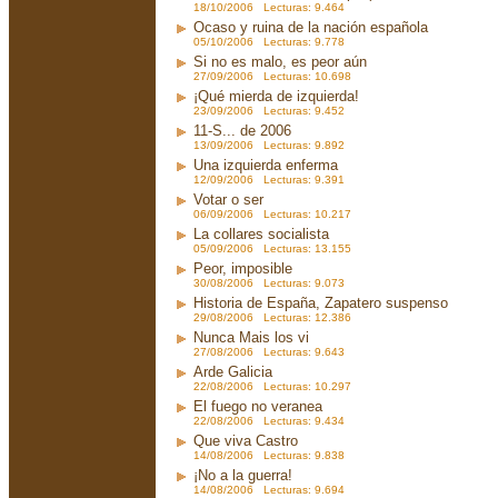
18/10/2006 Lecturas: 9.464
Ocaso y ruina de la nación española
05/10/2006 Lecturas: 9.778
Si no es malo, es peor aún
27/09/2006 Lecturas: 10.698
¡Qué mierda de izquierda!
23/09/2006 Lecturas: 9.452
11-S... de 2006
13/09/2006 Lecturas: 9.892
Una izquierda enferma
12/09/2006 Lecturas: 9.391
Votar o ser
06/09/2006 Lecturas: 10.217
La collares socialista
05/09/2006 Lecturas: 13.155
Peor, imposible
30/08/2006 Lecturas: 9.073
Historia de España, Zapatero suspenso
29/08/2006 Lecturas: 12.386
Nunca Mais los vi
27/08/2006 Lecturas: 9.643
Arde Galicia
22/08/2006 Lecturas: 10.297
El fuego no veranea
22/08/2006 Lecturas: 9.434
Que viva Castro
14/08/2006 Lecturas: 9.838
¡No a la guerra!
14/08/2006 Lecturas: 9.694