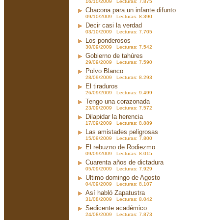
16/10/2009 Lecturas: 7.875
Chacona para un infante difunto
09/10/2009 Lecturas: 8.390
Decir casi la verdad
03/10/2009 Lecturas: 7.705
Los ponderosos
30/09/2009 Lecturas: 7.542
Gobierno de tahúres
29/09/2009 Lecturas: 7.590
Polvo Blanco
28/09/2009 Lecturas: 8.293
El tiraduros
26/09/2009 Lecturas: 9.499
Tengo una corazonada
23/09/2009 Lecturas: 7.572
Dilapidar la herencia
17/09/2009 Lecturas: 8.889
Las amistades peligrosas
15/09/2009 Lecturas: 7.800
El rebuzno de Rodiezmo
09/09/2009 Lecturas: 8.015
Cuarenta años de dictadura
05/09/2009 Lecturas: 7.929
Ultimo domingo de Agosto
04/09/2009 Lecturas: 8.107
Así habló Zapatustra
31/08/2009 Lecturas: 8.042
Sedicente académico
24/08/2009 Lecturas: 7.873