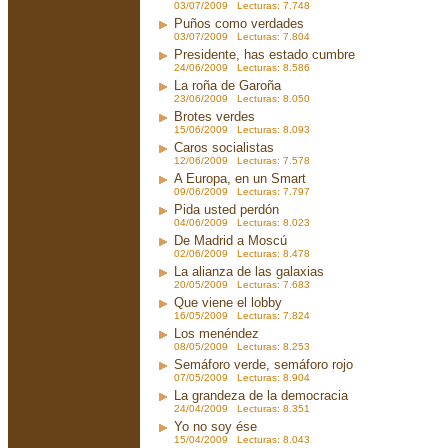
03/07/2009 Lecturas: 7.748
Puños como verdades
03/07/2009 Lecturas: 7.804
Presidente, has estado cumbre
24/06/2009 Lecturas: 8.586
La roña de Garoña
23/06/2009 Lecturas: 8.050
Brotes verdes
15/06/2009 Lecturas: 8.093
Caros socialistas
12/06/2009 Lecturas: 7.578
A Europa, en un Smart
09/06/2009 Lecturas: 7.797
Pida usted perdón
04/06/2009 Lecturas: 8.023
De Madrid a Moscú
02/06/2009 Lecturas: 8.478
La alianza de las galaxias
20/05/2009 Lecturas: 7.683
Que viene el lobby
16/05/2009 Lecturas: 7.824
Los menéndez
08/05/2009 Lecturas: 8.253
Semáforo verde, semáforo rojo
07/05/2009 Lecturas: 8.904
La grandeza de la democracia
24/04/2009 Lecturas: 8.351
Yo no soy ése
15/04/2009 Lecturas: 8.043