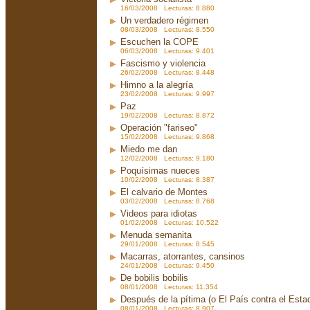
16/03/2008 Lecturas: 8.880
Un verdadero régimen
08/03/2008 Lecturas: 8.550
Escuchen la COPE
06/03/2008 Lecturas: 9.401
Fascismo y violencia
26/02/2008 Lecturas: 8.448
Himno a la alegría
23/02/2008 Lecturas: 9.997
Paz
19/02/2008 Lecturas: 8.872
Operación "fariseo"
15/02/2008 Lecturas: 9.868
Miedo me dan
12/02/2008 Lecturas: 9.180
Poquísimas nueces
10/02/2008 Lecturas: 8.387
El calvario de Montes
03/02/2008 Lecturas: 8.768
Videos para idiotas
01/02/2008 Lecturas: 10.522
Menuda semanita
29/01/2008 Lecturas: 8.545
Macarras, atorrantes, cansinos
24/01/2008 Lecturas: 9.450
De bobilis bobilis
08/01/2008 Lecturas: 11.354
Después de la pítima (o El País contra el Est
08/01/2008 Lecturas: 8.907