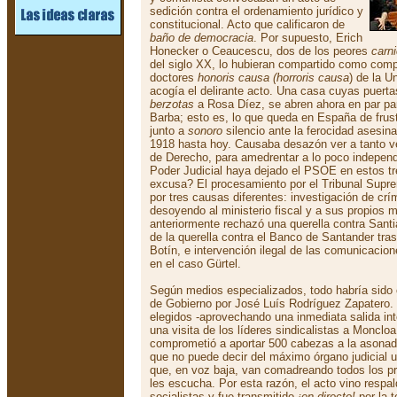
sedición contra el ordenamiento jurídico y
constitucional. Acto que calificaron de
baño de democracia
. Por supuesto, Erich
Honecker o Ceaucescu, dos de los peores
carn
del siglo XX, lo hubieran compartido como compa
doctores
honoris causa (horroris causa
) de la 
acogía el delirante acto. Una casa cuyas puert
berzotas
a Rosa Díez, se abren ahora en par p
Barba; esto es, lo que queda en España de frus
junto a
sonoro
silencio ante la ferocidad asesin
1918 hasta hoy. Causaba desazón ver a tanto ve
de Derecho, para amedrentar a lo poco independi
Poder Judicial haya dejado el PSOE en estos tr
excusa? El procesamiento por el Tribunal Supr
por tres causas diferentes: investigación de cr
desoyendo al ministerio fiscal y a sus propios m
anteriormente rechazó una querella contra Santi
de la querella contra el Banco de Santander tras
Botín, e intervención ilegal de las comunicacio
en el caso Gürtel.
Según medios especializados, todo habría sido
de Gobierno por José Luís Rodríguez Zapatero.
elegidos -aprovechando una inmediata salida in
una visita de los líderes sindicalistas a Monclo
comprometió a aportar 500 cabezas a la asonada. 
que no puede decir del máximo órgano judicial 
que, en voz baja, van comadreando todos los pr
les escucha. Por esta razón, el acto vino respal
socialistas y fue transmitido
¡en directo!
por la t