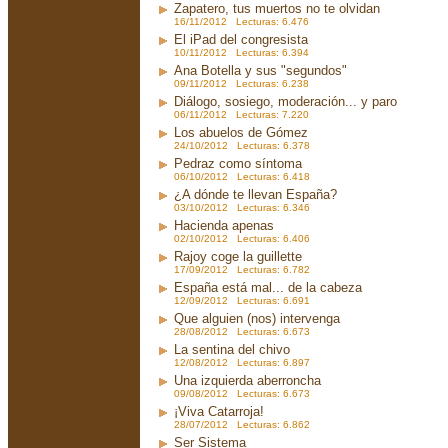
Zapatero, tus muertos no te olvidan
16/11/2012 Lecturas: 6.476
El iPad del congresista
10/11/2012 Lecturas: 6.394
Ana Botella y sus "segundos"
09/11/2012 Lecturas: 6.238
Diálogo, sosiego, moderación... y paro
06/11/2012 Lecturas: 7.220
Los abuelos de Gómez
24/10/2012 Lecturas: 6.378
Pedraz como síntoma
06/10/2012 Lecturas: 6.418
¿A dónde te llevan España?
03/10/2012 Lecturas: 6.346
Hacienda apenas
02/10/2012 Lecturas: 6.406
Rajoy coge la guillette
17/09/2012 Lecturas: 6.782
España está mal... de la cabeza
12/09/2012 Lecturas: 6.691
Que alguien (nos) intervenga
28/08/2012 Lecturas: 6.673
La sentina del chivo
12/08/2012 Lecturas: 6.897
Una izquierda aberroncha
09/08/2012 Lecturas: 6.673
¡Viva Catarroja!
28/07/2012 Lecturas: 6.862
Ser Sistema