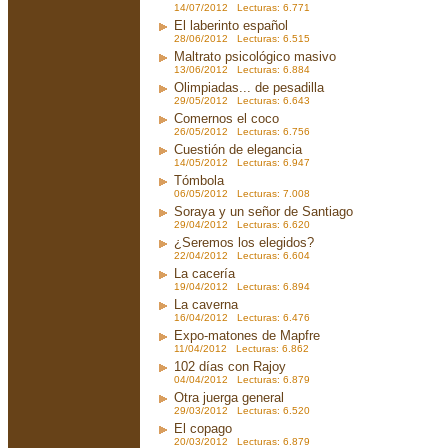
14/07/2012 Lecturas: 6.771
El laberinto español
28/06/2012 Lecturas: 6.515
Maltrato psicológico masivo
13/06/2012 Lecturas: 6.884
Olimpiadas... de pesadilla
29/05/2012 Lecturas: 6.643
Comernos el coco
26/05/2012 Lecturas: 6.756
Cuestión de elegancia
14/05/2012 Lecturas: 6.947
Tómbola
06/05/2012 Lecturas: 7.008
Soraya y un señor de Santiago
29/04/2012 Lecturas: 6.620
¿Seremos los elegidos?
22/04/2012 Lecturas: 6.604
La cacería
19/04/2012 Lecturas: 6.894
La caverna
16/04/2012 Lecturas: 6.476
Expo-matones de Mapfre
11/04/2012 Lecturas: 6.862
102 días con Rajoy
04/04/2012 Lecturas: 6.879
Otra juerga general
29/03/2012 Lecturas: 6.520
El copago
20/03/2012 Lecturas: 6.879