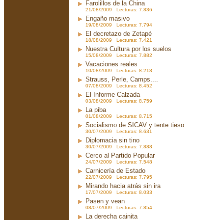
Farolillos de la China
21/08/2009 Lecturas: 7.836
Engaño masivo
19/08/2009 Lecturas: 7.794
El decretazo de Zetapé
18/08/2009 Lecturas: 7.421
Nuestra Cultura por los suelos
15/08/2009 Lecturas: 7.882
Vacaciones reales
10/08/2009 Lecturas: 8.218
Strauss, Perle, Camps....
07/08/2009 Lecturas: 8.452
El Informe Calzada
03/08/2009 Lecturas: 8.759
La piba
01/08/2009 Lecturas: 8.715
Socialismo de SICAV y tente tieso
30/07/2009 Lecturas: 8.631
Diplomacia sin tino
30/07/2009 Lecturas: 7.888
Cerco al Partido Popular
24/07/2009 Lecturas: 7.548
Carnicería de Estado
22/07/2009 Lecturas: 7.795
Mirando hacia atrás sin ira
17/07/2009 Lecturas: 8.033
Pasen y vean
08/07/2009 Lecturas: 7.854
La derecha cainita