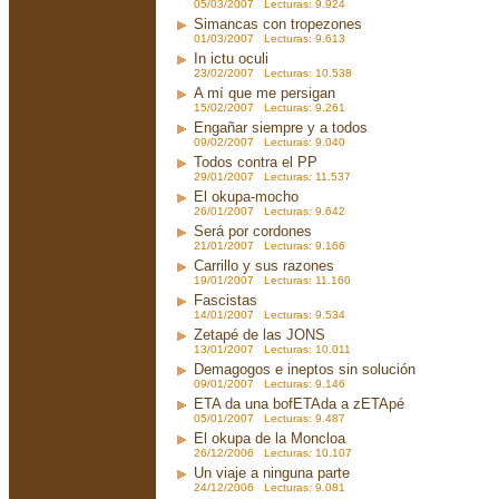
05/03/2007 Lecturas: 9.924
Simancas con tropezones
01/03/2007 Lecturas: 9.613
In ictu oculi
23/02/2007 Lecturas: 10.538
A mí que me persigan
15/02/2007 Lecturas: 9.261
Engañar siempre y a todos
09/02/2007 Lecturas: 9.040
Todos contra el PP
29/01/2007 Lecturas: 11.537
El okupa-mocho
26/01/2007 Lecturas: 9.642
Será por cordones
21/01/2007 Lecturas: 9.166
Carrillo y sus razones
19/01/2007 Lecturas: 11.160
Fascistas
14/01/2007 Lecturas: 9.534
Zetapé de las JONS
13/01/2007 Lecturas: 10.011
Demagogos e ineptos sin solución
09/01/2007 Lecturas: 9.146
ETA da una bofETAda a zETApé
05/01/2007 Lecturas: 9.487
El okupa de la Moncloa
26/12/2006 Lecturas: 10.107
Un viaje a ninguna parte
24/12/2006 Lecturas: 9.081