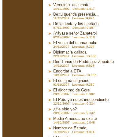
Veredicto: asesinato
14/12/2007 Lecturas: 8.817
De tu querida presencia...
11/12/2007 Lecturas: 9.974
De la secta y los sectarios
07/12/2007 Lecturas: 9.467
¡Váyase señor Zapatero!
02/12/2007 Lecturas: 9.318
El vuelo del mamarracho
24/11/2007 Lecturas: 9.396
Diplomacia callada
22/11/2007 Lecturas: 13.500
Don Tancredo Rodríguez Zapatero
14/11/2007 Lecturas: 9.823
Engordar a ETA
10/11/2007 Lecturas: 10.006
El estigma originario
01/11/2007 Lecturas: 9.380
El algoritmo de Gore
28/10/2007 Lecturas: 8.902
El País ya no es independiente
22/10/2007 Lecturas: 9.524
¿He sido yo?
20/10/2007 Lecturas: 9.332
Media América no existe
14/10/2007 Lecturas: 9.048
Hombre de Estado
11/10/2007 Lecturas: 9.094