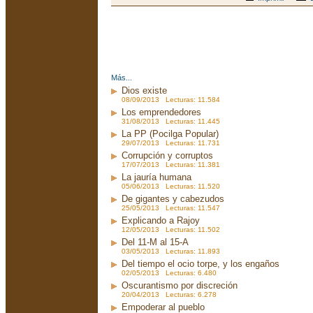
Más...
Dios existe
08/09/2013 Lecturas: 11.584
Los emprendedores
31/08/2013 Lecturas: 11.445
La PP (Pocilga Popular)
29/07/2013 Lecturas: 11.731
Corrupción y corruptos
17/07/2013 Lecturas: 11.381
La jauría humana
05/06/2013 Lecturas: 11.520
De gigantes y cabezudos
25/05/2013 Lecturas: 11.547
Explicando a Rajoy
12/05/2013 Lecturas: 11.502
Del 11-M al 15-A
03/05/2013 Lecturas: 11.893
Del tiempo el ocio torpe, y los engaños
02/05/2013 Lecturas: 6.480
Oscurantismo por discreción
20/04/2013 Lecturas: 6.278
Empoderar al pueblo