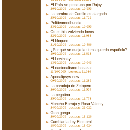
El País se preocupa por Rajoy
26/10/2005 Lecturas: 10.555
La sombra de Carrillo es alargada
25/10/2005 Lecturas: 11.722
Politicamoribundia
23/10/2005 Lecturas: 10.655
Os estáis volviendo locos
22/10/2005 Lecturas: 11.083
El bloqueo
21/10/2005 Lecturas: 10.486
¿Por qué se queja la ultraizquierda española?
19/10/2005 Lecturas: 11.813
El Lewinsky
13/10/2005 Lecturas: 10.943
El nacionalismo bocazas
11/10/2005 Lecturas: 11.039
Apocalipsys now
09/10/2005 Lecturas: 11.282
La paradoja de Zetapero
26/09/2005 Lecturas: 11.557
La pegatina
25/09/2005 Lecturas: 11.778
Moncho Borrajo y Rosa Valenty
24/09/2005 Lecturas: 21.022
Gran ganga
20/09/2005 Lecturas: 13.126
Cambiar la Ley Electoral
18/09/2005 Lecturas: 13.924