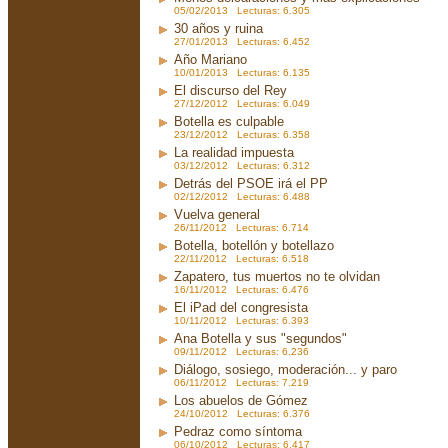
05/02/2013 Lecturas: 6.305
30 años y ruina
27/01/2013 Lecturas: 6.452
Año Mariano
10/01/2013 Lecturas: 6.135
El discurso del Rey
27/12/2012 Lecturas: 6.049
Botella es culpable
23/12/2012 Lecturas: 6.358
La realidad impuesta
03/12/2012 Lecturas: 6.312
Detrás del PSOE irá el PP
02/12/2012 Lecturas: 6.488
Vuelva general
26/11/2012 Lecturas: 6.714
Botella, botellón y botellazo
22/11/2012 Lecturas: 6.518
Zapatero, tus muertos no te olvidan
16/11/2012 Lecturas: 6.476
El iPad del congresista
10/11/2012 Lecturas: 6.393
Ana Botella y sus "segundos"
09/11/2012 Lecturas: 6.236
Diálogo, sosiego, moderación... y paro
06/11/2012 Lecturas: 7.219
Los abuelos de Gómez
24/10/2012 Lecturas: 6.376
Pedraz como síntoma
06/10/2012 Lecturas: 6.417