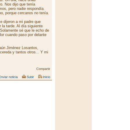
. Nos dijo que tenía
amos, pero nadie respondía.
no, porque cercanos no tenía.
le dijeron a mi padre que
 la tarde. Al día siguiente
. Solamente sé que le echo de
lor cuando paso por delante
aún Jiménez Losantos,
ereda y tantos otros... Y mi
Compartir
nviar noticia
Subir
Inicio