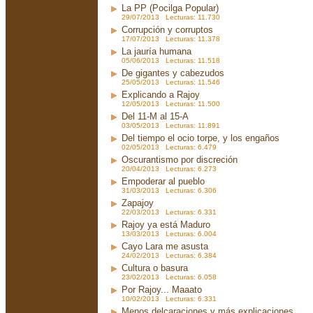
La PP (Pocilga Popular)
29/07/2013 Lecturas: 11.730
Corrupción y corruptos
17/07/2013 Lecturas: 11.378
La jauría humana
05/06/2013 Lecturas: 11.518
De gigantes y cabezudos
25/05/2013 Lecturas: 11.546
Explicando a Rajoy
12/05/2013 Lecturas: 11.500
Del 11-M al 15-A
03/05/2013 Lecturas: 11.891
Del tiempo el ocio torpe, y los engaños
02/05/2013 Lecturas: 6.479
Oscurantismo por discreción
20/04/2013 Lecturas: 6.273
Empoderar al pueblo
31/03/2013 Lecturas: 6.306
Zapajoy
22/03/2013 Lecturas: 6.331
Rajoy ya está Maduro
13/03/2013 Lecturas: 6.004
Cayo Lara me asusta
24/02/2013 Lecturas: 6.384
Cultura o basura
23/02/2013 Lecturas: 6.058
Por Rajoy... Maaato
10/02/2013 Lecturas: 6.331
Menos delcaraciones y más explicaciones