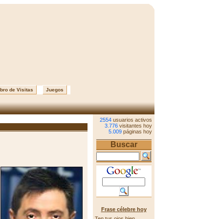
bro de Visitas
Juegos
2554
usuarios activos
3.776
visitantes hoy
5.009
páginas hoy
Buscar
Frase célebre hoy
Ten tus ojos bien