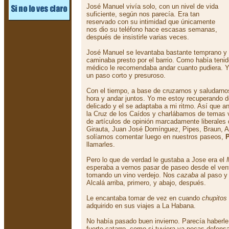
José Manuel vivía solo, con un nivel de vida
suficiente, según nos parecía. Era tan
reservado con su intimidad que únicamente
nos dio su teléfono hace escasas semanas,
después de insistirle varias veces.
José Manuel se levantaba bastante temprano y
caminaba presto por el barrio. Como había tenido
médico le recomendaba andar cuanto pudiera. Y 
un paso corto y presuroso.
Con el tiempo, a base de cruzarnos y saludar
hora y andar juntos. Yo me estoy recuperando de
delicado y el se adaptaba a mi ritmo. Así que a
la Cruz de los Caídos y charlábamos de temas v
de artículos de opinión marcadamente liberales
Girauta, Juan José Domínguez, Pipes, Braun, Ac
solíamos comentar luego en nuestros paseos,
P
llamarles.
Pero lo que de verdad le gustaba a Jose era el
esperaba a vernos pasar de paseo desde el vent
tomando un vino verdejo. Nos
cazaba
al paso y
Alcalá arriba, primero, y abajo, después.
Le encantaba tomar de vez en cuando
chupitos
adquirido en sus viajes a La Habana.
No había pasado buen invierno. Parecía haberl
fuerte catarro, como si tuviera ya pocas defens