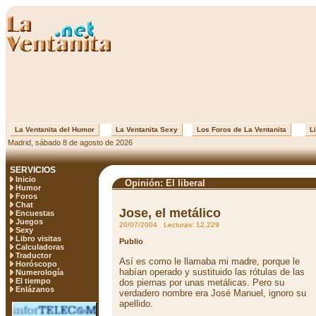
La Ventanita del Humor
La Ventanita Sexy
Los Foros de La Ventanita
Li
Madrid, sábado 8 de agosto de 2026
SERVICIOS
Inicio
Opinión: El liberal
Humor
Foros
Chat
Jose, el metálico
Encuestas
Juegos
20/07/2004 Lecturas: 12.229
Sexy
Libro visitas
Publio
Calculadoras
Traductor
Así es como le llamaba mi madre, porque le
Horóscopo
habían operado y sustituido las rótulas de las
Numerología
El tiempo
dos piernas por unas metálicas. Pero su
Enlázanos
verdadero nombre era José Manuel, ignoro su
apellido.