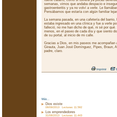
semanas, vimos que andaba despacio e inseguro
gastroenteritis y ya no volví a verle. Le llamáb
Pensábamos que estaría con algún familiar leja
La semana pasada, en una cafetería del barrio, 
estaba ingresado en una clínica y fue a verle por
falleció, no me han dicho de qué, ni sé por qué
menos, en el paseo de cada día y que siento do
de su portal, al inicio de mi calle.
Gracias a Dios, en mis paseos me acompañan 
Girauta, Juan José Domínguez, Pipes, Braun, Ac
padre, claro.
Imprimir
E
Más...
Dios existe
08/09/2013 Lecturas: 11.582
Los emprendedores
31/08/2013 Lecturas: 11.443