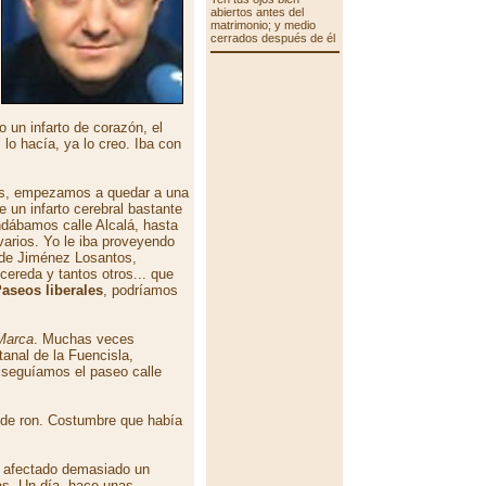
abiertos antes del
matrimonio; y medio
cerrados después de él
 un infarto de corazón, el
lo hacía, ya lo creo. Iba con
nos, empezamos a quedar a una
 un infarto cerebral bastante
ndábamos calle Alcalá, hasta
arios. Yo le iba proveyendo
 de Jiménez Losantos,
ereda y tantos otros... que
aseos liberales
, podríamos
Marca
. Muchas veces
anal de la Fuencisla,
 seguíamos el paseo calle
de ron. Costumbre que había
e afectado demasiado un
as. Un día, hace unas