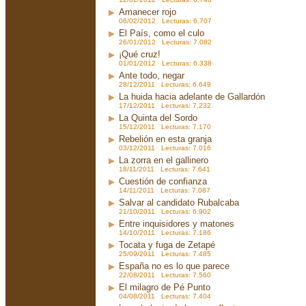
Amanecer rojo
06/02/2012 Lecturas: 6.707
El País, como el culo
26/01/2012 Lecturas: 7.082
¡Qué cruz!
01/01/2012 Lecturas: 6.338
Ante todo, negar
28/12/2011 Lecturas: 6.649
La huida hacia adelante de Gallardón
17/12/2011 Lecturas: 7.232
La Quinta del Sordo
15/12/2011 Lecturas: 7.170
Rebelión en esta granja
03/12/2011 Lecturas: 7.016
La zorra en el gallinero
18/11/2011 Lecturas: 7.641
Cuestión de confianza
14/11/2011 Lecturas: 7.087
Salvar al candidato Rubalcaba
21/10/2011 Lecturas: 6.902
Entre inquisidores y matones
14/10/2011 Lecturas: 7.186
Tocata y fuga de Zetapé
25/09/2011 Lecturas: 7.485
España no es lo que parece
22/08/2011 Lecturas: 7.560
El milagro de Pé Punto
04/08/2011 Lecturas: 7.404