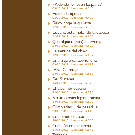
¿A dónde te llevan España?
03/10/2012 Lecturas: 6.346
Hacienda apenas
02/10/2012 Lecturas: 6.406
Rajoy coge la guillette
17/09/2012 Lecturas: 6.782
España está mal... de la cabeza
12/09/2012 Lecturas: 6.688
Que alguien (nos) intervenga
28/08/2012 Lecturas: 6.670
La sentina del chivo
12/08/2012 Lecturas: 6.897
Una izquierda aberroncha
09/08/2012 Lecturas: 6.671
¡Viva Catarroja!
28/07/2012 Lecturas: 6.860
Ser Sistema
14/07/2012 Lecturas: 6.770
El laberinto español
28/06/2012 Lecturas: 6.515
Maltrato psicológico masivo
13/06/2012 Lecturas: 6.882
Olimpiadas... de pesadilla
29/05/2012 Lecturas: 6.643
Comernos el coco
26/05/2012 Lecturas: 6.756
Cuestión de elegancia
14/05/2012 Lecturas: 6.947