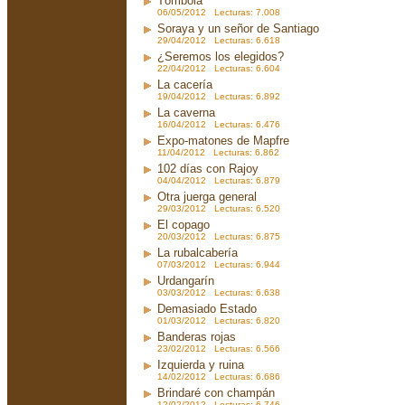
Tómbola
06/05/2012 Lecturas: 7.008
Soraya y un señor de Santiago
29/04/2012 Lecturas: 6.618
¿Seremos los elegidos?
22/04/2012 Lecturas: 6.604
La cacería
19/04/2012 Lecturas: 6.892
La caverna
16/04/2012 Lecturas: 6.476
Expo-matones de Mapfre
11/04/2012 Lecturas: 6.862
102 días con Rajoy
04/04/2012 Lecturas: 6.879
Otra juerga general
29/03/2012 Lecturas: 6.520
El copago
20/03/2012 Lecturas: 6.875
La rubalcabería
07/03/2012 Lecturas: 6.944
Urdangarín
03/03/2012 Lecturas: 6.638
Demasiado Estado
01/03/2012 Lecturas: 6.820
Banderas rojas
23/02/2012 Lecturas: 6.566
Izquierda y ruina
14/02/2012 Lecturas: 6.686
Brindaré con champán
12/02/2012 Lecturas: 6.746