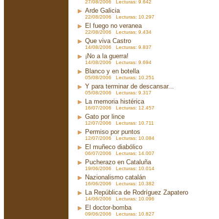
27/08/2006 Lecturas: 9.642
Arde Galicia
22/08/2006 Lecturas: 10.297
El fuego no veranea
22/08/2006 Lecturas: 9.434
Que viva Castro
14/08/2006 Lecturas: 9.837
¡No a la guerra!
14/08/2006 Lecturas: 9.694
Blanco y en botella
05/08/2006 Lecturas: 10.251
Y para terminar de descansar...
05/08/2006 Lecturas: 9.317
La memoria histérica
16/07/2006 Lecturas: 12.457
Gato por lince
12/07/2006 Lecturas: 10.711
Permiso por puntos
12/07/2006 Lecturas: 10.084
El muñeco diabólico
06/07/2006 Lecturas: 14.007
Pucherazo en Cataluña
19/06/2006 Lecturas: 10.014
Nazionalismo catalán
16/06/2006 Lecturas: 10.382
La República de Rodríguez Zapatero
14/06/2006 Lecturas: 10.096
El doctor-bomba
09/06/2006 Lecturas: 10.827