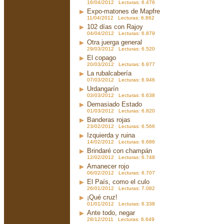
16/04/2012 Lecturas: 6.476
Expo-matones de Mapfre
11/04/2012 Lecturas: 6.862
102 días con Rajoy
04/04/2012 Lecturas: 6.879
Otra juerga general
29/03/2012 Lecturas: 6.520
El copago
20/03/2012 Lecturas: 6.877
La rubalcabería
07/03/2012 Lecturas: 6.946
Urdangarín
03/03/2012 Lecturas: 6.638
Demasiado Estado
01/03/2012 Lecturas: 6.820
Banderas rojas
23/02/2012 Lecturas: 6.566
Izquierda y ruina
14/02/2012 Lecturas: 6.686
Brindaré con champán
12/02/2012 Lecturas: 6.748
Amanecer rojo
06/02/2012 Lecturas: 6.707
El País, como el culo
26/01/2012 Lecturas: 7.082
¡Qué cruz!
01/01/2012 Lecturas: 6.338
Ante todo, negar
28/12/2011 Lecturas: 6.649