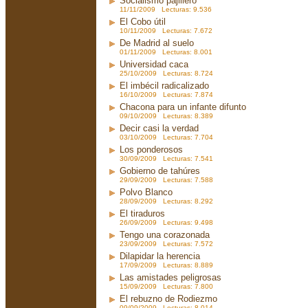
Socialismo pajillero
11/11/2009 Lecturas: 9.536
El Cobo útil
10/11/2009 Lecturas: 7.672
De Madrid al suelo
01/11/2009 Lecturas: 8.001
Universidad caca
25/10/2009 Lecturas: 8.724
El imbécil radicalizado
16/10/2009 Lecturas: 7.874
Chacona para un infante difunto
09/10/2009 Lecturas: 8.389
Decir casi la verdad
03/10/2009 Lecturas: 7.704
Los ponderosos
30/09/2009 Lecturas: 7.541
Gobierno de tahúres
29/09/2009 Lecturas: 7.588
Polvo Blanco
28/09/2009 Lecturas: 8.292
El tiraduros
26/09/2009 Lecturas: 9.498
Tengo una corazonada
23/09/2009 Lecturas: 7.572
Dilapidar la herencia
17/09/2009 Lecturas: 8.889
Las amistades peligrosas
15/09/2009 Lecturas: 7.800
El rebuzno de Rodiezmo
09/09/2009 Lecturas: 8.014