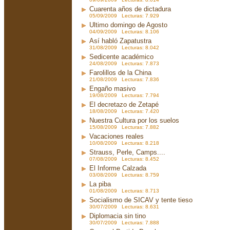
Cuarenta años de dictadura
05/09/2009 Lecturas: 7.929
Ultimo domingo de Agosto
04/09/2009 Lecturas: 8.106
Así habló Zapatustra
31/08/2009 Lecturas: 8.042
Sedicente académico
24/08/2009 Lecturas: 7.873
Farolillos de la China
21/08/2009 Lecturas: 7.836
Engaño masivo
19/08/2009 Lecturas: 7.794
El decretazo de Zetapé
18/08/2009 Lecturas: 7.420
Nuestra Cultura por los suelos
15/08/2009 Lecturas: 7.882
Vacaciones reales
10/08/2009 Lecturas: 8.218
Strauss, Perle, Camps....
07/08/2009 Lecturas: 8.452
El Informe Calzada
03/08/2009 Lecturas: 8.759
La piba
01/08/2009 Lecturas: 8.713
Socialismo de SICAV y tente tieso
30/07/2009 Lecturas: 8.631
Diplomacia sin tino
30/07/2009 Lecturas: 7.888