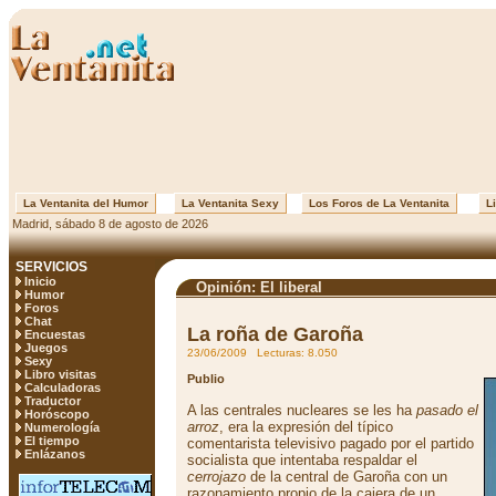
La Ventanita del Humor
La Ventanita Sexy
Los Foros de La Ventanita
Li
Madrid, sábado 8 de agosto de 2026
SERVICIOS
Inicio
Opinión: El liberal
Humor
Foros
Chat
La roña de Garoña
Encuestas
Juegos
23/06/2009 Lecturas: 8.050
Sexy
Libro visitas
Publio
Calculadoras
Traductor
A las centrales nucleares se les ha
pasado el
Horóscopo
arroz
, era la expresión del típico
Numerología
El tiempo
comentarista televisivo pagado por el partido
Enlázanos
socialista que intentaba respaldar el
cerrojazo
de la central de Garoña con un
razonamiento propio de la cajera de un