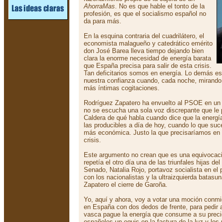
AhorraMas
. No es que hable el tonto de la
profesión, es que el socialismo español no
da para más.
En la esquina contraria del cuadrilátero, el
economista malagueño y catedrático emérito
don José Barea lleva tiempo dejando bien
clara la enorme necesidad de energía barata
que España precisa para salir de esta crisis.
Tan deficitarios somos en energía. Lo demás e
nuestra confianza cuando, cada noche, mirando
más íntimas cogitaciones.
Rodríguez Zapatero ha envuelto al PSOE en un c
no se escucha una sola voz discrepante que le
Caldera de qué habla cuando dice que la energí
las producibles a día de hoy, cuando lo que suce
más económica. Justo la que precisaríamos en 
crisis.
Este argumento no crean que es una equivocaci
repetía el otro día una de las triunfales hijas del
Senado, Natalia Rojo, portavoz socialista en el
con los nacionalistas y la ultraizquierda batas
Zapatero el cierre de Garoña.
Yo, aquí y ahora, voy a votar una moción conm
en España con dos dedos de frente, para pedir a
vasca pague la energía que consume a su precio
españoles un equis en la factura de la luz y los 