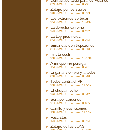
Demasiado tarde para los Polanco
02/04/2007 Lecturas: 9.291
Zetapé por los suelos
28/03/2007 Lecturas: 9.523
Los extremos se tocan
25/03/2007 Lecturas: 10.494
La derecha extrema
24/03/2007 Lecturas: 9.432
La Ley prostituida
05/03/2007 Lecturas: 9.924
Simancas con tropezones
01/03/2007 Lecturas: 9.610
In ictu oculi
23/02/2007 Lecturas: 10.538
A mí que me persigan
15/02/2007 Lecturas: 9.261
Engañar siempre y a todos
09/02/2007 Lecturas: 9.040
Todos contra el PP
29/01/2007 Lecturas: 11.537
El okupa-mocho
26/01/2007 Lecturas: 9.642
Será por cordones
21/01/2007 Lecturas: 9.165
Carrillo y sus razones
19/01/2007 Lecturas: 11.159
Fascistas
14/01/2007 Lecturas: 9.534
Zetapé de las JONS