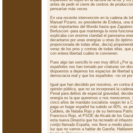
antes de pedir el cierre de centros de producció
pensarían más veces.
En una reciente intervención en la cadena de te
Manuel Pizarro, ex presidente de Endesa, una d
más importantes del Mundo hasta que Zapatero
Berlusconi -para que mantenga
la noria
funciona
explicaba con enorme claridad el panorama ener
decantarse por unas energías u otras (lo óptim
proporcionada de todas ellas, decía) proponiend
veraz de los pros y contras de todas ellas, que 
con entera libertad cuáles le convienen.
Pues algo tan sencillo lo veo muy difícil ¿Por q
españoles nos han tomado por criaturas sin dis
dispuestos a dejarnos los espacios de libertad
democracia real y que los españoles –no sé po
Igual que han decidido por nosotros, en contra
opinión pública, que no se incorporará la caden
Penal para delitos de especial gravedad, decide
energía es la que queremos o nos merecemos. 
cinco años de mandato socialista -según leí a Cat
paga un hogar español ha subido un 60%, es prev
Caldera, de Natalia Rojo y de su hermana Patrici
Francisco Rojo, el PSOE de Alcalá de los Gazul
esta nueva
Dinastía
que ha recreado el infaust
cortijo
llamado España, nos lleve a medio plazo 
luz que no vamos a hablar de Garoña. Hablarem