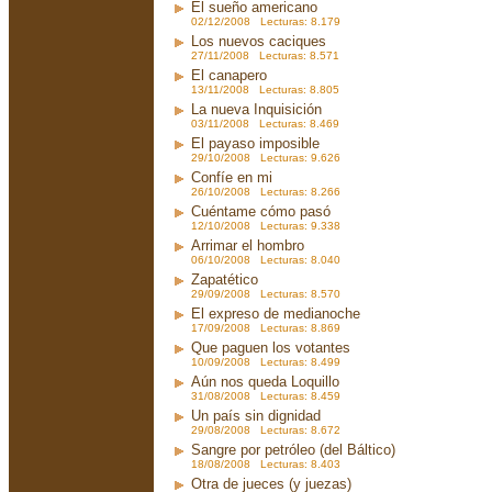
El sueño americano
02/12/2008 Lecturas: 8.179
Los nuevos caciques
27/11/2008 Lecturas: 8.571
El canapero
13/11/2008 Lecturas: 8.805
La nueva Inquisición
03/11/2008 Lecturas: 8.469
El payaso imposible
29/10/2008 Lecturas: 9.626
Confíe en mi
26/10/2008 Lecturas: 8.266
Cuéntame cómo pasó
12/10/2008 Lecturas: 9.338
Arrimar el hombro
06/10/2008 Lecturas: 8.040
Zapatético
29/09/2008 Lecturas: 8.570
El expreso de medianoche
17/09/2008 Lecturas: 8.869
Que paguen los votantes
10/09/2008 Lecturas: 8.499
Aún nos queda Loquillo
31/08/2008 Lecturas: 8.459
Un país sin dignidad
29/08/2008 Lecturas: 8.672
Sangre por petróleo (del Báltico)
18/08/2008 Lecturas: 8.403
Otra de jueces (y juezas)