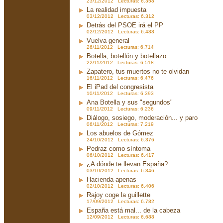
23/12/2012 Lecturas: 6.358
La realidad impuesta
03/12/2012 Lecturas: 6.312
Detrás del PSOE irá el PP
02/12/2012 Lecturas: 6.488
Vuelva general
26/11/2012 Lecturas: 6.714
Botella, botellón y botellazo
22/11/2012 Lecturas: 6.518
Zapatero, tus muertos no te olvidan
16/11/2012 Lecturas: 6.476
El iPad del congresista
10/11/2012 Lecturas: 6.393
Ana Botella y sus "segundos"
09/11/2012 Lecturas: 6.236
Diálogo, sosiego, moderación... y paro
06/11/2012 Lecturas: 7.219
Los abuelos de Gómez
24/10/2012 Lecturas: 6.376
Pedraz como síntoma
06/10/2012 Lecturas: 6.417
¿A dónde te llevan España?
03/10/2012 Lecturas: 6.346
Hacienda apenas
02/10/2012 Lecturas: 6.406
Rajoy coge la guillette
17/09/2012 Lecturas: 6.782
España está mal... de la cabeza
12/09/2012 Lecturas: 6.688