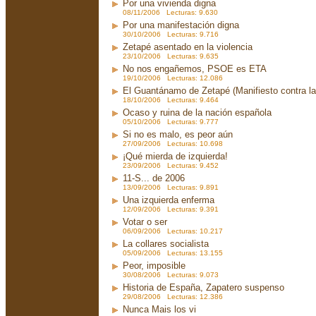
Por una vivienda digna
08/11/2006 Lecturas: 9.630
Por una manifestación digna
30/10/2006 Lecturas: 9.716
Zetapé asentado en la violencia
23/10/2006 Lecturas: 9.635
No nos engañemos, PSOE es ETA
19/10/2006 Lecturas: 12.086
El Guantánamo de Zetapé (Manifiesto contra la 
18/10/2006 Lecturas: 9.464
Ocaso y ruina de la nación española
05/10/2006 Lecturas: 9.777
Si no es malo, es peor aún
27/09/2006 Lecturas: 10.698
¡Qué mierda de izquierda!
23/09/2006 Lecturas: 9.452
11-S... de 2006
13/09/2006 Lecturas: 9.891
Una izquierda enferma
12/09/2006 Lecturas: 9.391
Votar o ser
06/09/2006 Lecturas: 10.217
La collares socialista
05/09/2006 Lecturas: 13.155
Peor, imposible
30/08/2006 Lecturas: 9.073
Historia de España, Zapatero suspenso
29/08/2006 Lecturas: 12.386
Nunca Mais los vi