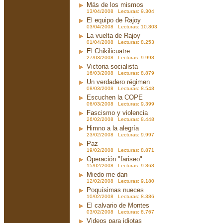
Más de los mismos
13/04/2008 Lecturas: 9.304
El equipo de Rajoy
03/04/2008 Lecturas: 10.803
La vuelta de Rajoy
01/04/2008 Lecturas: 8.253
El Chikilicuatre
27/03/2008 Lecturas: 9.998
Victoria socialista
16/03/2008 Lecturas: 8.879
Un verdadero régimen
08/03/2008 Lecturas: 8.548
Escuchen la COPE
06/03/2008 Lecturas: 9.399
Fascismo y violencia
26/02/2008 Lecturas: 8.448
Himno a la alegría
23/02/2008 Lecturas: 9.997
Paz
19/02/2008 Lecturas: 8.871
Operación "fariseo"
15/02/2008 Lecturas: 9.868
Miedo me dan
12/02/2008 Lecturas: 9.180
Poquísimas nueces
10/02/2008 Lecturas: 8.386
El calvario de Montes
03/02/2008 Lecturas: 8.767
Videos para idiotas