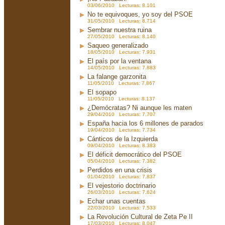
03/06/2010 Lecturas: 8.101
No te equivoques, yo soy del PSOE
31/05/2010 Lecturas: 8.714
Sembrar nuestra ruina
27/05/2010 Lecturas: 8.140
Saqueo generalizado
18/05/2010 Lecturas: 7.931
El país por la ventana
14/05/2010 Lecturas: 7.883
La falange garzonita
11/05/2010 Lecturas: 7.867
El sopapo
11/05/2010 Lecturas: 8.137
¿Demócratas? Ni aunque les maten
29/04/2010 Lecturas: 7.707
España hacia los 6 millones de parados
19/04/2010 Lecturas: 7.734
Cánticos de la Izquierda
09/04/2010 Lecturas: 8.383
El déficit democrático del PSOE
05/04/2010 Lecturas: 7.382
Perdidos en una crisis
01/04/2010 Lecturas: 7.837
El vejestorio doctrinario
26/03/2010 Lecturas: 7.624
Echar unas cuentas
22/03/2010 Lecturas: 7.533
La Revolución Cultural de Zeta Pe II
17/03/2010 Lecturas: 8.047