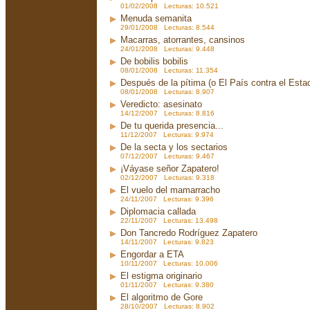
01/02/2008 Lecturas: 10.521
Menuda semanita
29/01/2008 Lecturas: 8.544
Macarras, atorrantes, cansinos
24/01/2008 Lecturas: 9.448
De bobilis bobilis
08/01/2008 Lecturas: 11.354
Después de la pítima (o El País contra el Est
08/01/2008 Lecturas: 8.907
Veredicto: asesinato
14/12/2007 Lecturas: 8.816
De tu querida presencia...
11/12/2007 Lecturas: 9.974
De la secta y los sectarios
07/12/2007 Lecturas: 9.467
¡Váyase señor Zapatero!
02/12/2007 Lecturas: 9.318
El vuelo del mamarracho
24/11/2007 Lecturas: 9.396
Diplomacia callada
22/11/2007 Lecturas: 13.498
Don Tancredo Rodríguez Zapatero
14/11/2007 Lecturas: 9.823
Engordar a ETA
10/11/2007 Lecturas: 10.006
El estigma originario
01/11/2007 Lecturas: 9.380
El algoritmo de Gore
28/10/2007 Lecturas: 8.902