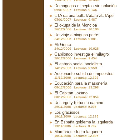
13/01/2007 Lecturas: 10.008
Demagogos e ineptos sin solución
09/01/2007 Lecturas: 9.146
ETA da una bofETAda a zETApé
05/01/2007 Lecturas: 9.487
El okupa de la Moncloa
26/12/2006 Lecturas: 10.106
Un viaje a ninguna parte
24/12/2006 Lecturas: 9.081
Mi Gente
24/12/2006 Lecturas: 10.628
Gabilondo investiga el milagro
20/12/2006 Lecturas: 9.454
El estado social socialista
14/12/2006 Lecturas: 9.559
Acojonante subida de impuestos
11/12/2006 Lecturas: 12.302
Educación para la masonería
08/12/2006 Lecturas: 13.298
El Capitán Lozano
08/12/2006 Lecturas: 12.954
Un largo y tortuoso camino
29/11/2006 Lecturas: 9.096
Los graciosos
19/11/2006 Lecturas: 12.179
En España gobierna la izquierda
13/11/2006 Lecturas: 9.762
Mambrú se fue a la guerra
10/11/2006 Lecturas: 12.806