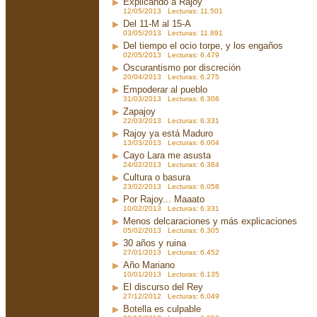
Explicando a Rajoy
12/05/2013 Lecturas: 11.501
Del 11-M al 15-A
03/05/2013 Lecturas: 11.891
Del tiempo el ocio torpe, y los engaños
02/05/2013 Lecturas: 6.479
Oscurantismo por discreción
20/04/2013 Lecturas: 6.275
Empoderar al pueblo
31/03/2013 Lecturas: 6.306
Zapajoy
22/03/2013 Lecturas: 6.331
Rajoy ya está Maduro
13/03/2013 Lecturas: 6.004
Cayo Lara me asusta
24/02/2013 Lecturas: 6.384
Cultura o basura
23/02/2013 Lecturas: 6.058
Por Rajoy... Maaato
10/02/2013 Lecturas: 6.331
Menos delcaraciones y más explicaciones
05/02/2013 Lecturas: 6.305
30 años y ruina
27/01/2013 Lecturas: 6.452
Año Mariano
10/01/2013 Lecturas: 6.135
El discurso del Rey
27/12/2012 Lecturas: 6.049
Botella es culpable