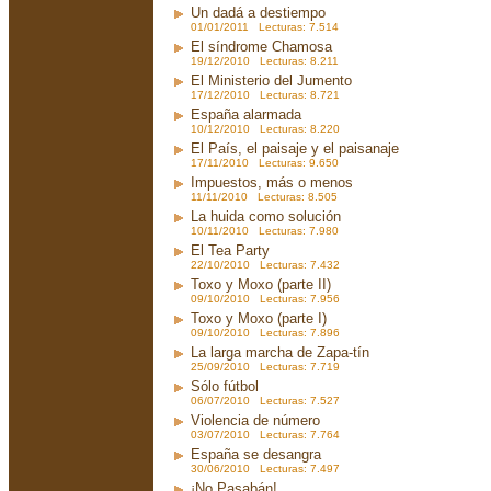
Un dadá a destiempo
01/01/2011 Lecturas: 7.514
El síndrome Chamosa
19/12/2010 Lecturas: 8.211
El Ministerio del Jumento
17/12/2010 Lecturas: 8.721
España alarmada
10/12/2010 Lecturas: 8.220
El País, el paisaje y el paisanaje
17/11/2010 Lecturas: 9.650
Impuestos, más o menos
11/11/2010 Lecturas: 8.505
La huida como solución
10/11/2010 Lecturas: 7.980
El Tea Party
22/10/2010 Lecturas: 7.432
Toxo y Moxo (parte II)
09/10/2010 Lecturas: 7.956
Toxo y Moxo (parte I)
09/10/2010 Lecturas: 7.896
La larga marcha de Zapa-tín
25/09/2010 Lecturas: 7.719
Sólo fútbol
06/07/2010 Lecturas: 7.527
Violencia de número
03/07/2010 Lecturas: 7.764
España se desangra
30/06/2010 Lecturas: 7.497
¡No Pasabán!