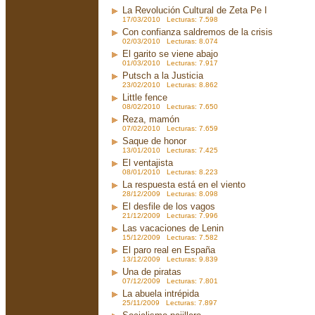
La Revolución Cultural de Zeta Pe I
17/03/2010 Lecturas: 7.598
Con confianza saldremos de la crisis
02/03/2010 Lecturas: 8.074
El garito se viene abajo
01/03/2010 Lecturas: 7.917
Putsch a la Justicia
23/02/2010 Lecturas: 8.862
Little fence
08/02/2010 Lecturas: 7.650
Reza, mamón
07/02/2010 Lecturas: 7.659
Saque de honor
13/01/2010 Lecturas: 7.425
El ventajista
08/01/2010 Lecturas: 8.223
La respuesta está en el viento
28/12/2009 Lecturas: 8.098
El desfile de los vagos
21/12/2009 Lecturas: 7.996
Las vacaciones de Lenin
15/12/2009 Lecturas: 7.582
El paro real en España
13/12/2009 Lecturas: 9.839
Una de piratas
07/12/2009 Lecturas: 7.801
La abuela intrépida
25/11/2009 Lecturas: 7.897