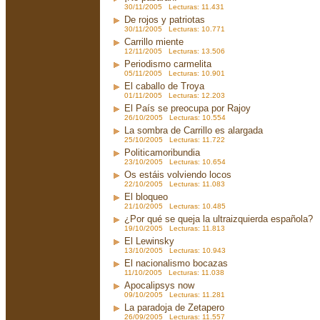
30/11/2005 Lecturas: 11.431
De rojos y patriotas
30/11/2005 Lecturas: 10.771
Carrillo miente
12/11/2005 Lecturas: 13.506
Periodismo carmelita
05/11/2005 Lecturas: 10.901
El caballo de Troya
01/11/2005 Lecturas: 12.203
El País se preocupa por Rajoy
26/10/2005 Lecturas: 10.554
La sombra de Carrillo es alargada
25/10/2005 Lecturas: 11.722
Politicamoribundia
23/10/2005 Lecturas: 10.654
Os estáis volviendo locos
22/10/2005 Lecturas: 11.083
El bloqueo
21/10/2005 Lecturas: 10.485
¿Por qué se queja la ultraizquierda española?
19/10/2005 Lecturas: 11.813
El Lewinsky
13/10/2005 Lecturas: 10.943
El nacionalismo bocazas
11/10/2005 Lecturas: 11.038
Apocalipsys now
09/10/2005 Lecturas: 11.281
La paradoja de Zetapero
26/09/2005 Lecturas: 11.557