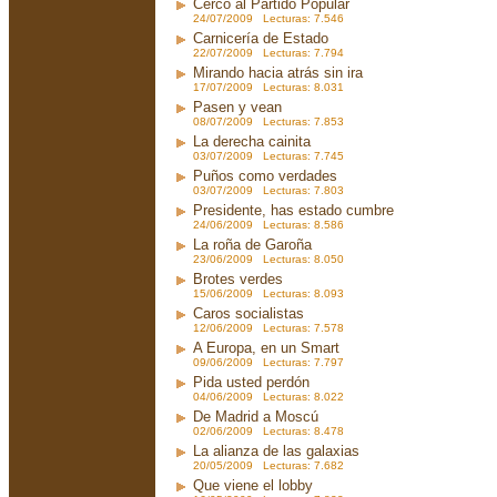
Cerco al Partido Popular
24/07/2009 Lecturas: 7.546
Carnicería de Estado
22/07/2009 Lecturas: 7.794
Mirando hacia atrás sin ira
17/07/2009 Lecturas: 8.031
Pasen y vean
08/07/2009 Lecturas: 7.853
La derecha cainita
03/07/2009 Lecturas: 7.745
Puños como verdades
03/07/2009 Lecturas: 7.803
Presidente, has estado cumbre
24/06/2009 Lecturas: 8.586
La roña de Garoña
23/06/2009 Lecturas: 8.050
Brotes verdes
15/06/2009 Lecturas: 8.093
Caros socialistas
12/06/2009 Lecturas: 7.578
A Europa, en un Smart
09/06/2009 Lecturas: 7.797
Pida usted perdón
04/06/2009 Lecturas: 8.022
De Madrid a Moscú
02/06/2009 Lecturas: 8.478
La alianza de las galaxias
20/05/2009 Lecturas: 7.682
Que viene el lobby