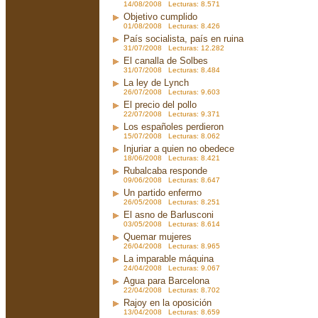
14/08/2008 Lecturas: 8.571
Objetivo cumplido
01/08/2008 Lecturas: 8.426
País socialista, país en ruina
31/07/2008 Lecturas: 12.282
El canalla de Solbes
31/07/2008 Lecturas: 8.484
La ley de Lynch
26/07/2008 Lecturas: 9.603
El precio del pollo
22/07/2008 Lecturas: 9.371
Los españoles perdieron
15/07/2008 Lecturas: 8.062
Injuriar a quien no obedece
18/06/2008 Lecturas: 8.421
Rubalcaba responde
09/06/2008 Lecturas: 8.647
Un partido enfermo
26/05/2008 Lecturas: 8.251
El asno de Barlusconi
03/05/2008 Lecturas: 8.614
Quemar mujeres
26/04/2008 Lecturas: 8.965
La imparable máquina
24/04/2008 Lecturas: 9.067
Agua para Barcelona
22/04/2008 Lecturas: 8.702
Rajoy en la oposición
13/04/2008 Lecturas: 8.659