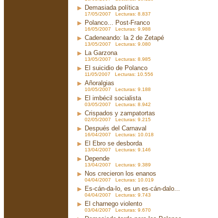
Demasiada política
17/05/2007 Lecturas: 8.837
Polanco... Post-Franco
16/05/2007 Lecturas: 9.988
Cadeneando: la 2 de Zetapé
13/05/2007 Lecturas: 9.080
La Garzona
13/05/2007 Lecturas: 8.985
El suicidio de Polanco
11/05/2007 Lecturas: 10.556
Añoralgias
10/05/2007 Lecturas: 9.188
El imbécil socialista
03/05/2007 Lecturas: 8.942
Crispados y zampatortas
02/05/2007 Lecturas: 9.215
Después del Carnaval
16/04/2007 Lecturas: 10.018
El Ebro se desborda
13/04/2007 Lecturas: 9.146
Depende
13/04/2007 Lecturas: 9.389
Nos crecieron los enanos
04/04/2007 Lecturas: 10.019
Es-cán-da-lo, es un es-cán-dalo...
04/04/2007 Lecturas: 9.743
El charnego violento
03/04/2007 Lecturas: 9.670