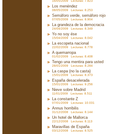
16/05/2009 Lecturas: 7.823
Los menéndez
08/05/2009 Lecturas: 8.253
Semáforo verde, semáforo rojo
07/05/2009 Lecturas: 8.904
La grandeza de la democracia
24/04/2009 Lecturas: 8.349
Yo no soy ése
15/04/2009 Lecturas: 8.042
La escopeta nacional
22/02/2009 Lecturas: 8.778
A quemarropa
01/02/2009 Lecturas: 8.408
Tengo una mentira para usted
28/01/2009 Lecturas: 8.284
La caspa (no la casta)
15/01/2009 Lecturas: 8.373
España desacelerada
15/01/2009 Lecturas: 9.256
Nieve sobre Madrid
11/01/2009 Lecturas: 8.511
La constante Z
07/01/2009 Lecturas: 10.031
Annus horribilis
31/12/2008 Lecturas: 8.144
Un hotel de Mallorca
22/12/2008 Lecturas: 8.113
Maravillas de España
03/12/2008 Lecturas: 8.525