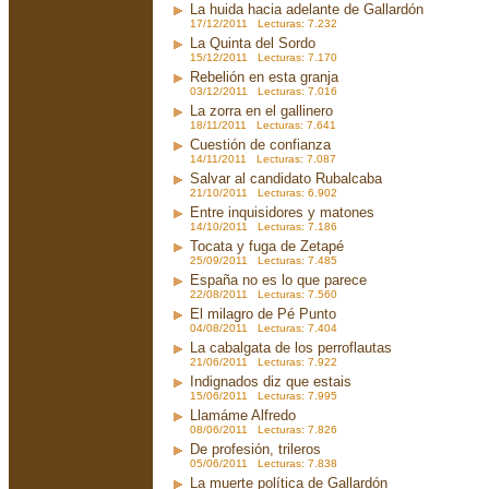
La huida hacia adelante de Gallardón
17/12/2011 Lecturas: 7.232
La Quinta del Sordo
15/12/2011 Lecturas: 7.170
Rebelión en esta granja
03/12/2011 Lecturas: 7.016
La zorra en el gallinero
18/11/2011 Lecturas: 7.641
Cuestión de confianza
14/11/2011 Lecturas: 7.087
Salvar al candidato Rubalcaba
21/10/2011 Lecturas: 6.902
Entre inquisidores y matones
14/10/2011 Lecturas: 7.186
Tocata y fuga de Zetapé
25/09/2011 Lecturas: 7.485
España no es lo que parece
22/08/2011 Lecturas: 7.560
El milagro de Pé Punto
04/08/2011 Lecturas: 7.404
La cabalgata de los perroflautas
21/06/2011 Lecturas: 7.922
Indignados diz que estais
15/06/2011 Lecturas: 7.995
Llamáme Alfredo
08/06/2011 Lecturas: 7.826
De profesión, trileros
05/06/2011 Lecturas: 7.838
La muerte política de Gallardón