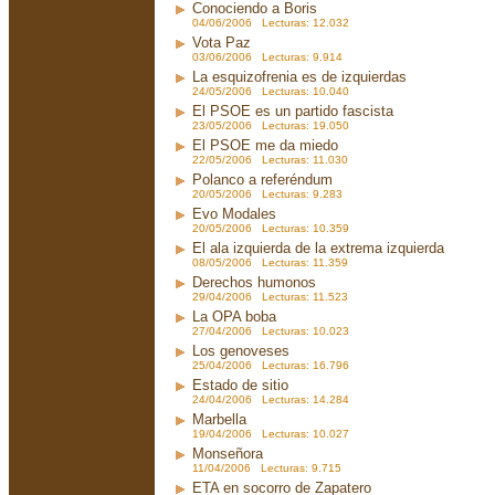
Conociendo a Boris
04/06/2006 Lecturas: 12.032
Vota Paz
03/06/2006 Lecturas: 9.914
La esquizofrenia es de izquierdas
24/05/2006 Lecturas: 10.040
El PSOE es un partido fascista
23/05/2006 Lecturas: 19.050
El PSOE me da miedo
22/05/2006 Lecturas: 11.030
Polanco a referéndum
20/05/2006 Lecturas: 9.283
Evo Modales
20/05/2006 Lecturas: 10.359
El ala izquierda de la extrema izquierda
08/05/2006 Lecturas: 11.359
Derechos humonos
29/04/2006 Lecturas: 11.523
La OPA boba
27/04/2006 Lecturas: 10.023
Los genoveses
25/04/2006 Lecturas: 16.796
Estado de sitio
24/04/2006 Lecturas: 14.284
Marbella
19/04/2006 Lecturas: 10.027
Monseñora
11/04/2006 Lecturas: 9.715
ETA en socorro de Zapatero