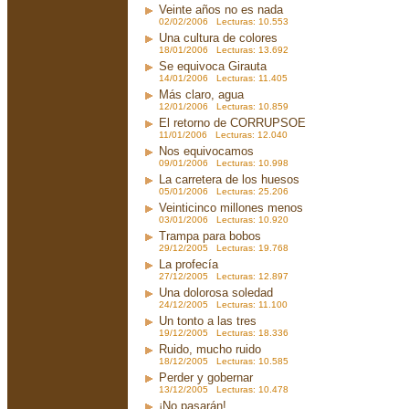
Veinte años no es nada
02/02/2006 Lecturas: 10.553
Una cultura de colores
18/01/2006 Lecturas: 13.692
Se equivoca Girauta
14/01/2006 Lecturas: 11.405
Más claro, agua
12/01/2006 Lecturas: 10.859
El retorno de CORRUPSOE
11/01/2006 Lecturas: 12.040
Nos equivocamos
09/01/2006 Lecturas: 10.998
La carretera de los huesos
05/01/2006 Lecturas: 25.206
Veinticinco millones menos
03/01/2006 Lecturas: 10.920
Trampa para bobos
29/12/2005 Lecturas: 19.768
La profecía
27/12/2005 Lecturas: 12.897
Una dolorosa soledad
24/12/2005 Lecturas: 11.100
Un tonto a las tres
19/12/2005 Lecturas: 18.336
Ruido, mucho ruido
18/12/2005 Lecturas: 10.585
Perder y gobernar
13/12/2005 Lecturas: 10.478
¡No pasarán!