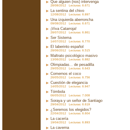
Que alguien (nos) intervenga
28/08/2012 Lecturas: 6.671
La sentina del chivo
12/08/2012 Lecturas: 6.897
Una izquierda aberroncha
09/08/2012 Lecturas: 6.671
¡Viva Catarroja!
28/07/2012 Lecturas: 6.861
Ser Sistema
14/07/2012 Lecturas: 6.770
El laberinto español
28/06/2012 Lecturas: 6.515
Maltrato psicológico masivo
13/06/2012 Lecturas: 6.882
Olimpiadas... de pesadilla
29/05/2012 Lecturas: 6.643
Comernos el coco
26/05/2012 Lecturas: 6.756
Cuestión de elegancia
14/05/2012 Lecturas: 6.947
Tómbola
06/05/2012 Lecturas: 7.008
Soraya y un señor de Santiago
29/04/2012 Lecturas: 6.619
¿Seremos los elegidos?
22/04/2012 Lecturas: 6.604
La cacería
19/04/2012 Lecturas: 6.893
La caverna