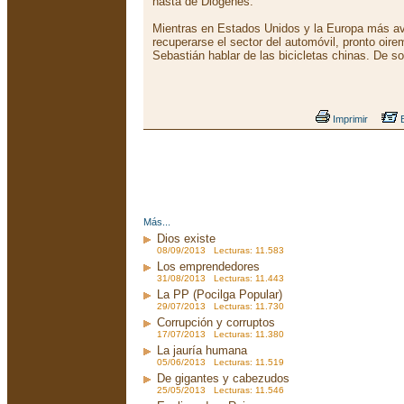
hasta de Diógenes.
Mientras en Estados Unidos y la Europa más 
recuperarse el sector del automóvil, pronto oir
Sebastián hablar de las bicicletas chinas. De so
Imprimir
E
Más...
Dios existe
08/09/2013 Lecturas: 11.583
Los emprendedores
31/08/2013 Lecturas: 11.443
La PP (Pocilga Popular)
29/07/2013 Lecturas: 11.730
Corrupción y corruptos
17/07/2013 Lecturas: 11.380
La jauría humana
05/06/2013 Lecturas: 11.519
De gigantes y cabezudos
25/05/2013 Lecturas: 11.546