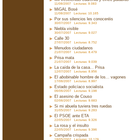
11/08/2007 Lecturas: 9.083
MiGAL Bosé
11/08/2007 Lecturas: 10.165
Por sus silencios les conoceréis
30/07/2007 Lecturas: 9.343
Niebla visible
30/07/2007 Lecturas: 9.027
Calle 30
27/07/2007 Lecturas: 8.752
Menudos ciudadanos
21/07/2007 Lecturas: 8.479
Prisa mata
21/07/2007 Lecturas: 9.039
La caída de la casa... Prisa
12/07/2007 Lecturas: 8.956
El
abobinable
hombre de los... vagones
17/06/2007 Lecturas: 8.997
Estado policíaco socialista
06/06/2007 Lecturas: 9.198
El asesino de Couso
02/06/2007 Lecturas: 9.683
Si mi abuela tuviera tres ruedas
31/05/2007 Lecturas: 9.283
El PSOE ante ETA
22/05/2007 Lecturas: 9.326
La rosa y el insulto
22/05/2007 Lecturas: 9.396
Campaña crispada
18/05/2007 Lecturas: 10.129