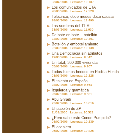
03/04/2006 Lecturas: 10.187
Los comunicados de ETA
28/03/2006 Lecturas: 12.228
Telecinco, doce meses doce causas
28/03/2006 Lecturas: 12.490
Las sombras del 11-M
23/03/2006 Lecturas: 11.630
De bote en bote... botellón
22/03/2006 Lecturas: 10.361
Botellón y embotellamiento
22/03/2006 Lecturas: 10.138
Una Democracia sin atributos
19/03/2006 Lecturas: 9.842
En total, 360.000 viviendas
05/03/2006 Lecturas: 9.707
Todos fuimos heridos en Rodilla Herida
03/03/2006 Lecturas: 15.228
El talento de España
28/02/2006 Lecturas: 9.564
Izquierda y gramática
25/02/2006 Lecturas: 9.631
Abu Ghraib
23/02/2006 Lecturas: 10.016
El papelón de ZP
11/02/2006 Lecturas: 10.522
¿Pero sabe esto Conde Pumpido?
08/02/2006 Lecturas: 10.239
El cocalero
05/02/2006 Lecturas: 10.825