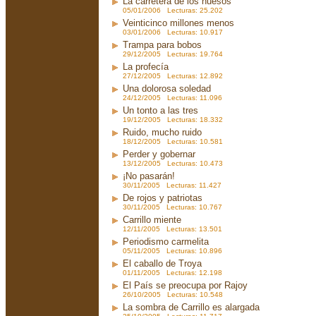
La carretera de los huesos
05/01/2006 Lecturas: 25.202
Veinticinco millones menos
03/01/2006 Lecturas: 10.917
Trampa para bobos
29/12/2005 Lecturas: 19.764
La profecía
27/12/2005 Lecturas: 12.892
Una dolorosa soledad
24/12/2005 Lecturas: 11.096
Un tonto a las tres
19/12/2005 Lecturas: 18.332
Ruido, mucho ruido
18/12/2005 Lecturas: 10.581
Perder y gobernar
13/12/2005 Lecturas: 10.473
¡No pasarán!
30/11/2005 Lecturas: 11.427
De rojos y patriotas
30/11/2005 Lecturas: 10.767
Carrillo miente
12/11/2005 Lecturas: 13.501
Periodismo carmelita
05/11/2005 Lecturas: 10.896
El caballo de Troya
01/11/2005 Lecturas: 12.198
El País se preocupa por Rajoy
26/10/2005 Lecturas: 10.548
La sombra de Carrillo es alargada