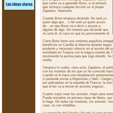
que como va a aprender Bono, si el primero
que rechaza cualquier lección es el propio
Zapatero. Veámoslo.
Cuando Bono empieza diciendo:
No seré yo
quien diga que
... o
No seré yo quien acuse
de
... es que Bono va a decir o acusar a
alguien de algo. De manera que diciendo que
no será él, el caso es que es
precisamente
él.
Como Bono tiene una vertiente populista innegab
beneficios en Castilla la Mancha durante largos
prudente y necesario silencio en el asunto del a
estrellado en Turquía con la trágica muerte de 7
revolviendo la pecina para que siga oliendo. Se 
suelta.
Tampoco lo suelta, claro está, Zapatero, el polít
con los muertos de los que yo he conocido has
cuando se le hace una interpelación parlamenta
si
pretende enviar a Afganistán y Haití –
Sangre 
por palmaditas en la espalda de Francia
- la úni
que él los va a enviar en aviones seguros...
Cuanto mejor sean los aviones, mejor para nues
Puede enviarlos en primera clase de Iberia –po
lo haga. De todas las maneras, los aviones –lo
caen, no son infalibles.
La operación del Yakolev, llevaba el visto buen