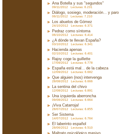
Ana Botella y sus "segundos"
09/11/2012 Lecturas: 6.231
Diálogo, sosiego, moderación... y paro
06/11/2012 Lecturas: 7.210
Los abuelos de Gómez
24/10/2012 Lecturas: 6.371
Pedraz como síntoma
06/10/2012 Lecturas: 6.414
¿A dónde te llevan España?
03/10/2012 Lecturas: 6.341
Hacienda apenas
02/10/2012 Lecturas: 6.401
Rajoy coge la guillette
17/09/2012 Lecturas: 6.778
España está mal... de la cabeza
12/09/2012 Lecturas: 6.682
Que alguien (nos) intervenga
28/08/2012 Lecturas: 6.666
La sentina del chivo
12/08/2012 Lecturas: 6.891
Una izquierda aberroncha
09/08/2012 Lecturas: 6.664
¡Viva Catarroja!
28/07/2012 Lecturas: 6.855
Ser Sistema
14/07/2012 Lecturas: 6.764
El laberinto español
28/06/2012 Lecturas: 6.510
Maltrato psicológico masivo