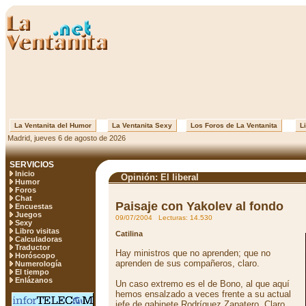
La Ventanita del Humor
La Ventanita Sexy
Los Foros de La Ventanita
Li
Madrid, jueves 6 de agosto de 2026
SERVICIOS
Inicio
Opinión: El liberal
Humor
Foros
Chat
Paisaje con Yakolev al fondo
Encuestas
Juegos
09/07/2004 Lecturas: 14.530
Sexy
Libro visitas
Catilina
Calculadoras
Traductor
Hay ministros que no aprenden; que no
Horóscopo
aprenden de sus compañeros, claro.
Numerología
El tiempo
Enlázanos
Un caso extremo es el de Bono, al que aquí
hemos ensalzado a veces frente a su actual
jefe de gabinete Rodríguez Zapatero. Claro,