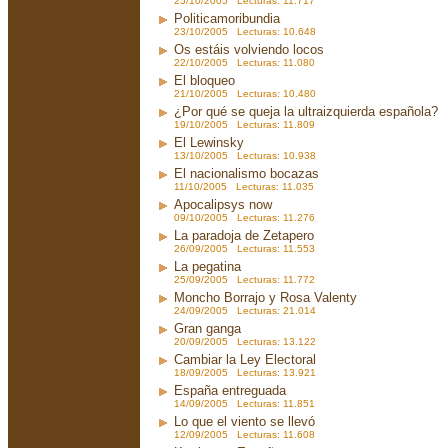
25/10/2005 Lecturas: 11.717
Politicamoribundia
23/10/2005 Lecturas: 10.648
Os estáis volviendo locos
22/10/2005 Lecturas: 11.080
El bloqueo
21/10/2005 Lecturas: 10.480
¿Por qué se queja la ultraizquierda española?
19/10/2005 Lecturas: 11.809
El Lewinsky
13/10/2005 Lecturas: 10.938
El nacionalismo bocazas
11/10/2005 Lecturas: 11.035
Apocalipsys now
09/10/2005 Lecturas: 11.276
La paradoja de Zetapero
26/09/2005 Lecturas: 11.553
La pegatina
25/09/2005 Lecturas: 11.772
Moncho Borrajo y Rosa Valenty
24/09/2005 Lecturas: 21.014
Gran ganga
20/09/2005 Lecturas: 13.122
Cambiar la Ley Electoral
18/09/2005 Lecturas: 13.921
España entreguada
14/09/2005 Lecturas: 11.851
Lo que el viento se llevó
12/09/2005 Lecturas: 11.608