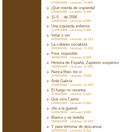
27/09/2006 Lecturas: 10.692
¡Qué mierda de izquierda!
23/09/2006 Lecturas: 9.448
11-S... de 2006
13/09/2006 Lecturas: 9.885
Una izquierda enferma
12/09/2006 Lecturas: 9.384
Votar o ser
06/09/2006 Lecturas: 10.213
La collares socialista
05/09/2006 Lecturas: 13.150
Peor, imposible
30/08/2006 Lecturas: 9.069
Historia de España, Zapatero suspenso
29/08/2006 Lecturas: 12.382
Nunca Mais los vi
27/08/2006 Lecturas: 9.638
Arde Galicia
22/08/2006 Lecturas: 10.294
El fuego no veranea
22/08/2006 Lecturas: 9.431
Que viva Castro
14/08/2006 Lecturas: 9.832
¡No a la guerra!
14/08/2006 Lecturas: 9.691
Blanco y en botella
05/08/2006 Lecturas: 10.245
Y para terminar de descansar...
05/08/2006 Lecturas: 9.311