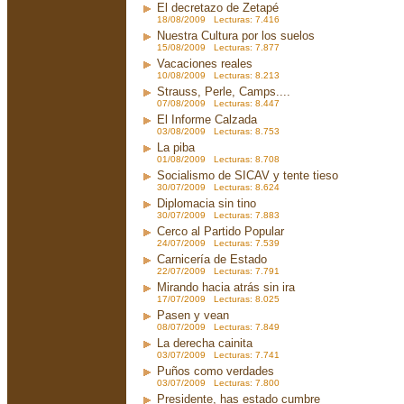
El decretazo de Zetapé
18/08/2009 Lecturas: 7.416
Nuestra Cultura por los suelos
15/08/2009 Lecturas: 7.877
Vacaciones reales
10/08/2009 Lecturas: 8.213
Strauss, Perle, Camps....
07/08/2009 Lecturas: 8.447
El Informe Calzada
03/08/2009 Lecturas: 8.753
La piba
01/08/2009 Lecturas: 8.708
Socialismo de SICAV y tente tieso
30/07/2009 Lecturas: 8.624
Diplomacia sin tino
30/07/2009 Lecturas: 7.883
Cerco al Partido Popular
24/07/2009 Lecturas: 7.539
Carnicería de Estado
22/07/2009 Lecturas: 7.791
Mirando hacia atrás sin ira
17/07/2009 Lecturas: 8.025
Pasen y vean
08/07/2009 Lecturas: 7.849
La derecha cainita
03/07/2009 Lecturas: 7.741
Puños como verdades
03/07/2009 Lecturas: 7.800
Presidente, has estado cumbre