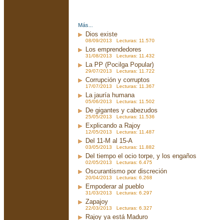
Más...
Dios existe
08/09/2013 Lecturas: 11.570
Los emprendedores
31/08/2013 Lecturas: 11.432
La PP (Pocilga Popular)
29/07/2013 Lecturas: 11.722
Corrupción y corruptos
17/07/2013 Lecturas: 11.367
La jauría humana
05/06/2013 Lecturas: 11.502
De gigantes y cabezudos
25/05/2013 Lecturas: 11.536
Explicando a Rajoy
12/05/2013 Lecturas: 11.487
Del 11-M al 15-A
03/05/2013 Lecturas: 11.882
Del tiempo el ocio torpe, y los engaños
02/05/2013 Lecturas: 6.475
Oscurantismo por discreción
20/04/2013 Lecturas: 6.268
Empoderar al pueblo
31/03/2013 Lecturas: 6.297
Zapajoy
22/03/2013 Lecturas: 6.327
Rajoy ya está Maduro