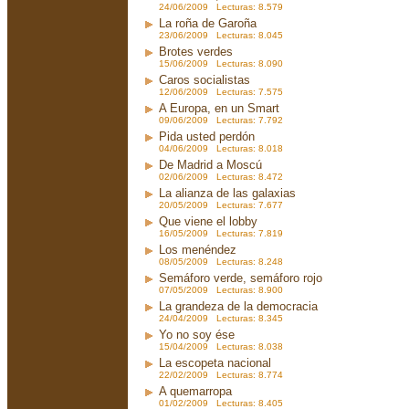
24/06/2009 Lecturas: 8.579
La roña de Garoña
23/06/2009 Lecturas: 8.045
Brotes verdes
15/06/2009 Lecturas: 8.090
Caros socialistas
12/06/2009 Lecturas: 7.575
A Europa, en un Smart
09/06/2009 Lecturas: 7.792
Pida usted perdón
04/06/2009 Lecturas: 8.018
De Madrid a Moscú
02/06/2009 Lecturas: 8.472
La alianza de las galaxias
20/05/2009 Lecturas: 7.677
Que viene el lobby
16/05/2009 Lecturas: 7.819
Los menéndez
08/05/2009 Lecturas: 8.248
Semáforo verde, semáforo rojo
07/05/2009 Lecturas: 8.900
La grandeza de la democracia
24/04/2009 Lecturas: 8.345
Yo no soy ése
15/04/2009 Lecturas: 8.038
La escopeta nacional
22/02/2009 Lecturas: 8.774
A quemarropa
01/02/2009 Lecturas: 8.405