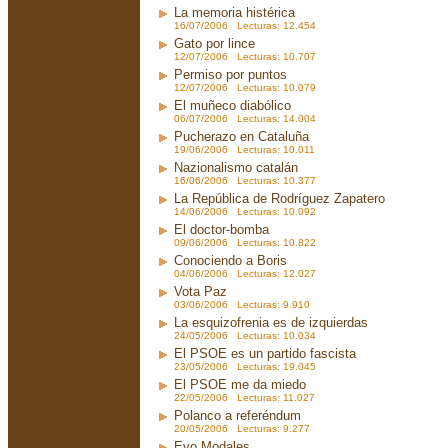
La memoria histérica
16/07/2006 Lecturas: 12.454
Gato por lince
12/07/2006 Lecturas: 10.707
Permiso por puntos
12/07/2006 Lecturas: 10.079
El muñeco diabólico
06/07/2006 Lecturas: 14.004
Pucherazo en Cataluña
19/06/2006 Lecturas: 10.011
Nazionalismo catalán
16/06/2006 Lecturas: 10.377
La República de Rodríguez Zapatero
14/06/2006 Lecturas: 10.092
El doctor-bomba
09/06/2006 Lecturas: 10.822
Conociendo a Boris
04/06/2006 Lecturas: 12.027
Vota Paz
03/06/2006 Lecturas: 9.910
La esquizofrenia es de izquierdas
24/05/2006 Lecturas: 10.034
El PSOE es un partido fascista
23/05/2006 Lecturas: 19.045
El PSOE me da miedo
22/05/2006 Lecturas: 11.027
Polanco a referéndum
20/05/2006 Lecturas: 9.277
Evo Modales