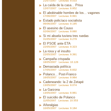
21/07/2007 Lecturas: 9.033
La caída de la casa... Prisa
12/07/2007 Lecturas: 8.952
El
abobinable
hombre de los... vagones
17/06/2007 Lecturas: 8.991
Estado policíaco socialista
06/06/2007 Lecturas: 9.195
El asesino de Couso
02/06/2007 Lecturas: 9.680
Si mi abuela tuviera tres ruedas
31/05/2007 Lecturas: 9.279
El PSOE ante ETA
22/05/2007 Lecturas: 9.323
La rosa y el insulto
22/05/2007 Lecturas: 9.391
Campaña crispada
18/05/2007 Lecturas: 10.126
Demasiada política
17/05/2007 Lecturas: 8.832
Polanco... Post-Franco
16/05/2007 Lecturas: 9.984
Cadeneando: la 2 de Zetapé
13/05/2007 Lecturas: 9.074
La Garzona
13/05/2007 Lecturas: 8.981
El suicidio de Polanco
11/05/2007 Lecturas: 10.553
Añoralgias
10/05/2007 Lecturas: 9.184