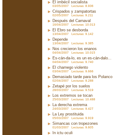
El imbécil socialista
03/05/2007 Lecturas: 8.936
Crispados y zampatortas
02/05/2007 Lecturas: 9.211
Después del Carnaval
16/04/2007 Lecturas: 10.013
El Ebro se desborda
13/04/2007 Lecturas: 9.142
Depende
13/04/2007 Lecturas: 9.385
Nos crecieron los enanos
04/04/2007 Lecturas: 10.015
Es-cán-da-lo, es un es-cán-dalo...
04/04/2007 Lecturas: 9.740
El charnego violento
03/04/2007 Lecturas: 9.666
Demasiado tarde para los Polanco
02/04/2007 Lecturas: 9.288
Zetapé por los suelos
28/03/2007 Lecturas: 9.519
Los extremos se tocan
25/03/2007 Lecturas: 10.488
La derecha extrema
24/03/2007 Lecturas: 9.427
La Ley prostituida
05/03/2007 Lecturas: 9.919
Simancas con tropezones
01/03/2007 Lecturas: 9.605
In ictu oculi