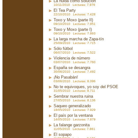
La huida como solución
10/11/2010 Lecturas: 7.976
El Tea Party
22/10/2010 Lecturas: 7.428
Toxo y Moxo (parte II)
09/10/2010 Lecturas: 7.951
Toxo y Moxo (parte I)
09/10/2010 Lecturas: 7.893
La larga marcha de Zapa-tín
25/09/2010 Lecturas: 7.715
Sólo fútbol
06/07/2010 Lecturas: 7.522
Violencia de número
03/07/2010 Lecturas: 7.760
España se desangra
30/06/2010 Lecturas: 7.492
¡No Pasabán!
03/06/2010 Lecturas: 8.096
No te equivoques, yo soy del PSOE
31/05/2010 Lecturas: 8.711
Sembrar nuestra ruina
27/05/2010 Lecturas: 8.136
Saqueo generalizado
18/05/2010 Lecturas: 7.929
El país por la ventana
14/05/2010 Lecturas: 7.879
La falange garzonita
11/05/2010 Lecturas: 7.861
El sopapo