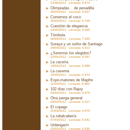
13/06/2012 Lecturas: 6.874
Olimpiadas... de pesadilla
29/05/2012 Lecturas: 6.637
Comernos el coco
26/05/2012 Lecturas: 6.749
Cuestión de elegancia
14/05/2012 Lecturas: 6.940
Tómbola
06/05/2012 Lecturas: 7.003
Soraya y un señor de Santiago
29/04/2012 Lecturas: 6.613
¿Seremos los elegidos?
22/04/2012 Lecturas: 6.597
La cacería
19/04/2012 Lecturas: 6.889
La caverna
16/04/2012 Lecturas: 6.472
Expo-matones de Mapfre
11/04/2012 Lecturas: 6.860
102 días con Rajoy
04/04/2012 Lecturas: 6.876
Otra juerga general
29/03/2012 Lecturas: 6.517
El copago
20/03/2012 Lecturas: 6.870
La rubalcabería
07/03/2012 Lecturas: 6.941
Urdangarín
03/03/2012 Lecturas: 6.630