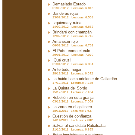
Demasiado Estado
01/03/2012 Lecturas: 6.816
Banderas rojas
23/02/2012 Lecturas: 6.558
Izquierda y ruina
14/02/2012 Lecturas: 6.682
Brindaré con champán
12/02/2012 Lecturas: 6.742
Amanecer rojo
06/02/2012 Lecturas: 6.702
El País, como el culo
26/01/2012 Lecturas: 7.079
¡Qué cruz!
01/01/2012 Lecturas: 6.334
Ante todo, negar
28/12/2011 Lecturas: 6.642
La huida hacia adelante de Gallardón
17/12/2011 Lecturas: 7.225
La Quinta del Sordo
15/12/2011 Lecturas: 7.164
Rebelión en esta granja
03/12/2011 Lecturas: 7.009
La zorra en el gallinero
18/11/2011 Lecturas: 7.637
Cuestión de confianza
14/11/2011 Lecturas: 7.082
Salvar al candidato Rubalcaba
21/10/2011 Lecturas: 6.895
Entre inquisidores y matones