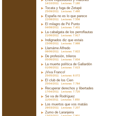
14/10/2011 Lecturas: 7.180
Tocata y fuga de Zetapé
25/09/2011 Lecturas: 7.480
España no es lo que parece
22/08/2011 Lecturas: 7.556
El milagro de Pé Punto
04/08/2011 Lecturas: 7.401
La cabalgata de los perroflautas
21/06/2011 Lecturas: 7.917
Indignados diz que estais
15/06/2011 Lecturas: 7.988
Llamáme Alfredo
08/06/2011 Lecturas: 7.822
De profesión, trileros
05/06/2011 Lecturas: 7.834
La muerte política de Gallardón
01/06/2011 Lecturas: 7.615
¡Viva Franco!
25/05/2011 Lecturas: 8.072
El club de los Cien
25/04/2011 Lecturas: 7.784
Recuperar derechos y libertades
17/04/2011 Lecturas: 7.720
Se va de Rodríguez
11/04/2011 Lecturas: 7.850
Los muertos que vos matáis
29/03/2011 Lecturas: 7.207
Zumo de Laranjeira
13/03/2011 Lecturas: 7.801