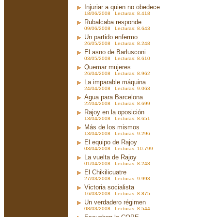
Injuriar a quien no obedece
18/06/2008 Lecturas: 8.418
Rubalcaba responde
09/06/2008 Lecturas: 8.643
Un partido enfermo
26/05/2008 Lecturas: 8.248
El asno de Barlusconi
03/05/2008 Lecturas: 8.610
Quemar mujeres
26/04/2008 Lecturas: 8.962
La imparable máquina
24/04/2008 Lecturas: 9.063
Agua para Barcelona
22/04/2008 Lecturas: 8.699
Rajoy en la oposición
13/04/2008 Lecturas: 8.651
Más de los mismos
13/04/2008 Lecturas: 9.296
El equipo de Rajoy
03/04/2008 Lecturas: 10.799
La vuelta de Rajoy
01/04/2008 Lecturas: 8.248
El Chikilicuatre
27/03/2008 Lecturas: 9.993
Victoria socialista
16/03/2008 Lecturas: 8.875
Un verdadero régimen
08/03/2008 Lecturas: 8.544