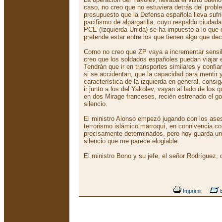
caso, no creo que no estuviera detrás del prob
presupuesto que la Defensa española lleva sufr
pacifismo de alpargatilla, cuyo respaldo ciuda
PCE (Izquierda Unida) se ha impuesto a lo que 
pretende estar entre los que tienen algo que dec
Como no creo que ZP vaya a incrementar sensi
creo que los soldados españoles puedan viajar e
Tendrán que ir en transportes similares y confia
si se accidentan, que la capacidad para mentir y 
característica de la izquierda en general, consi
ir junto a los del Yakolev, vayan al lado de los
en dos Mirage franceses, recién estrenado el go
silencio.
El ministro Alonso empezó jugando con los ases
terrorismo islámico marroquí, en connivencia c
precisamente determinados, pero hoy guarda un
silencio que me parece elogiable.
El ministro Bono y su jefe, el señor Rodríguez, 
Imprimir
E