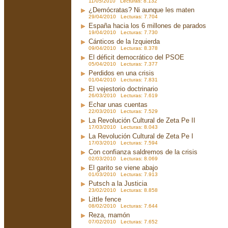
11/05/2010 Lecturas: 8.132
¿Demócratas? Ni aunque les maten
29/04/2010 Lecturas: 7.704
España hacia los 6 millones de parados
19/04/2010 Lecturas: 7.730
Cánticos de la Izquierda
09/04/2010 Lecturas: 8.378
El déficit democrático del PSOE
05/04/2010 Lecturas: 7.377
Perdidos en una crisis
01/04/2010 Lecturas: 7.831
El vejestorio doctrinario
26/03/2010 Lecturas: 7.619
Echar unas cuentas
22/03/2010 Lecturas: 7.529
La Revolución Cultural de Zeta Pe II
17/03/2010 Lecturas: 8.043
La Revolución Cultural de Zeta Pe I
17/03/2010 Lecturas: 7.594
Con confianza saldremos de la crisis
02/03/2010 Lecturas: 8.069
El garito se viene abajo
01/03/2010 Lecturas: 7.913
Putsch a la Justicia
23/02/2010 Lecturas: 8.858
Little fence
08/02/2010 Lecturas: 7.644
Reza, mamón
07/02/2010 Lecturas: 7.652