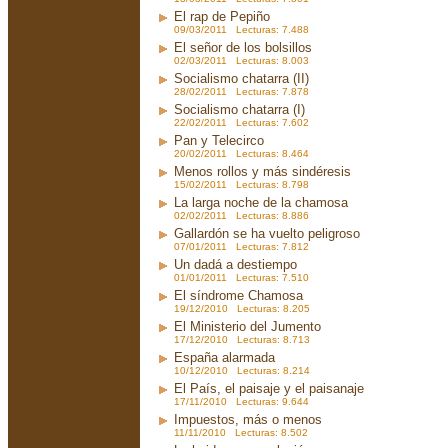
El rap de Pepiño
09/03/2011 Lecturas: 7.488
El señor de los bolsillos
02/03/2011 Lecturas: 8.003
Socialismo chatarra (II)
28/02/2011 Lecturas: 7.878
Socialismo chatarra (I)
22/02/2011 Lecturas: 7.602
Pan y Telecirco
20/02/2011 Lecturas: 8.464
Menos rollos y más sindéresis
15/02/2011 Lecturas: 8.798
La larga noche de la chamosa
02/02/2011 Lecturas: 8.886
Gallardón se ha vuelto peligroso
07/01/2011 Lecturas: 7.812
Un dadá a destiempo
01/01/2011 Lecturas: 7.510
El síndrome Chamosa
19/12/2010 Lecturas: 8.205
El Ministerio del Jumento
17/12/2010 Lecturas: 8.713
España alarmada
10/12/2010 Lecturas: 8.214
El País, el paisaje y el paisanaje
17/11/2010 Lecturas: 9.644
Impuestos, más o menos
11/11/2010 Lecturas: 8.502