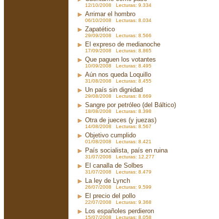
12/10/2008 Lecturas: 9.334
Arrimar el hombro
06/10/2008 Lecturas: 8.034
Zapatético
29/09/2008 Lecturas: 8.566
El expreso de medianoche
17/09/2008 Lecturas: 8.865
Que paguen los votantes
10/09/2008 Lecturas: 8.495
Aún nos queda Loquillo
31/08/2008 Lecturas: 8.455
Un país sin dignidad
29/08/2008 Lecturas: 8.669
Sangre por petróleo (del Báltico)
18/08/2008 Lecturas: 8.398
Otra de jueces (y juezas)
14/08/2008 Lecturas: 8.567
Objetivo cumplido
01/08/2008 Lecturas: 8.421
País socialista, país en ruina
31/07/2008 Lecturas: 12.277
El canalla de Solbes
31/07/2008 Lecturas: 8.479
La ley de Lynch
26/07/2008 Lecturas: 9.599
El precio del pollo
22/07/2008 Lecturas: 9.368
Los españoles perdieron
15/07/2008 Lecturas: 8.058