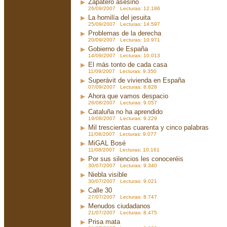
Zapatero asesino
26/09/2007 Lecturas: 12.186
La homilía del jesuita
25/09/2007 Lecturas: 14.597
Problemas de la derecha
20/09/2007 Lecturas: 10.971
Gobierno de España
14/09/2007 Lecturas: 10.013
El más tonto de cada casa
11/09/2007 Lecturas: 9.350
Superávit de vivienda en España
07/09/2007 Lecturas: 8.828
Ahora que vamos despacio
26/08/2007 Lecturas: 9.057
Cataluña no ha aprendido
19/08/2007 Lecturas: 9.229
Mil trescientas cuarenta y cinco palabras
11/08/2007 Lecturas: 9.077
MiGAL Bosé
11/08/2007 Lecturas: 10.161
Por sus silencios les conoceréis
30/07/2007 Lecturas: 9.340
Niebla visible
30/07/2007 Lecturas: 9.021
Calle 30
27/07/2007 Lecturas: 8.747
Menudos ciudadanos
21/07/2007 Lecturas: 8.475
Prisa mata