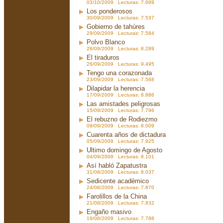
03/10/2009 Lecturas: 7.699
Los ponderosos
30/09/2009 Lecturas: 7.537
Gobierno de tahúres
29/09/2009 Lecturas: 7.584
Polvo Blanco
28/09/2009 Lecturas: 8.289
El tiraduros
26/09/2009 Lecturas: 9.495
Tengo una corazonada
23/09/2009 Lecturas: 7.568
Dilapidar la herencia
17/09/2009 Lecturas: 8.886
Las amistades peligrosas
15/09/2009 Lecturas: 7.796
El rebuzno de Rodiezmo
09/09/2009 Lecturas: 8.009
Cuarenta años de dictadura
05/09/2009 Lecturas: 7.925
Ultimo domingo de Agosto
04/09/2009 Lecturas: 8.101
Así habló Zapatustra
31/08/2009 Lecturas: 8.037
Sedicente académico
24/08/2009 Lecturas: 7.870
Farolillos de la China
21/08/2009 Lecturas: 7.832
Engaño masivo
19/08/2009 Lecturas: 7.788