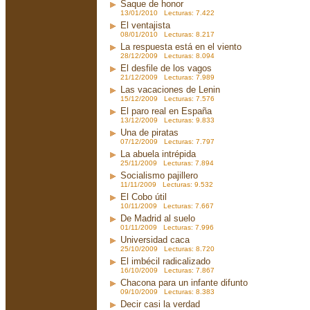
Saque de honor
13/01/2010 Lecturas: 7.422
El ventajista
08/01/2010 Lecturas: 8.217
La respuesta está en el viento
28/12/2009 Lecturas: 8.094
El desfile de los vagos
21/12/2009 Lecturas: 7.989
Las vacaciones de Lenin
15/12/2009 Lecturas: 7.576
El paro real en España
13/12/2009 Lecturas: 9.833
Una de piratas
07/12/2009 Lecturas: 7.797
La abuela intrépida
25/11/2009 Lecturas: 7.894
Socialismo pajillero
11/11/2009 Lecturas: 9.532
El Cobo útil
10/11/2009 Lecturas: 7.667
De Madrid al suelo
01/11/2009 Lecturas: 7.996
Universidad caca
25/10/2009 Lecturas: 8.720
El imbécil radicalizado
16/10/2009 Lecturas: 7.867
Chacona para un infante difunto
09/10/2009 Lecturas: 8.383
Decir casi la verdad