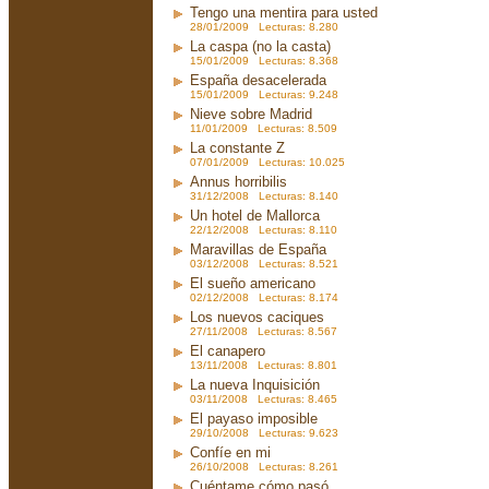
Tengo una mentira para usted
28/01/2009 Lecturas: 8.280
La caspa (no la casta)
15/01/2009 Lecturas: 8.368
España desacelerada
15/01/2009 Lecturas: 9.248
Nieve sobre Madrid
11/01/2009 Lecturas: 8.509
La constante Z
07/01/2009 Lecturas: 10.025
Annus horribilis
31/12/2008 Lecturas: 8.140
Un hotel de Mallorca
22/12/2008 Lecturas: 8.110
Maravillas de España
03/12/2008 Lecturas: 8.521
El sueño americano
02/12/2008 Lecturas: 8.174
Los nuevos caciques
27/11/2008 Lecturas: 8.567
El canapero
13/11/2008 Lecturas: 8.801
La nueva Inquisición
03/11/2008 Lecturas: 8.465
El payaso imposible
29/10/2008 Lecturas: 9.623
Confíe en mi
26/10/2008 Lecturas: 8.261
Cuéntame cómo pasó