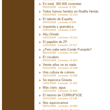
En total, 360.000 viviendas
05/03/2006 Lecturas: 9.700
Todos fuimos heridos en Rodilla Herida
03/03/2006 Lecturas: 15.223
El talento de España
28/02/2006 Lecturas: 9.559
Izquierda y gramática
25/02/2006 Lecturas: 9.625
Abu Ghraib
23/02/2006 Lecturas: 10.012
El papelón de ZP
11/02/2006 Lecturas: 10.517
¿Pero sabe esto Conde Pumpido?
08/02/2006 Lecturas: 10.235
El cocalero
05/02/2006 Lecturas: 10.821
Veinte años no es nada
02/02/2006 Lecturas: 10.549
Una cultura de colores
18/01/2006 Lecturas: 13.689
Se equivoca Girauta
14/01/2006 Lecturas: 11.402
Más claro, agua
12/01/2006 Lecturas: 10.854
El retorno de CORRUPSOE
11/01/2006 Lecturas: 12.036
Nos equivocamos
09/01/2006 Lecturas: 10.992