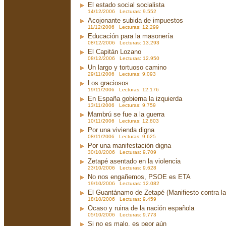
El estado social socialista
14/12/2006 Lecturas: 9.552
Acojonante subida de impuestos
11/12/2006 Lecturas: 12.299
Educación para la masonería
08/12/2006 Lecturas: 13.293
El Capitán Lozano
08/12/2006 Lecturas: 12.950
Un largo y tortuoso camino
29/11/2006 Lecturas: 9.093
Los graciosos
19/11/2006 Lecturas: 12.176
En España gobierna la izquierda
13/11/2006 Lecturas: 9.759
Mambrú se fue a la guerra
10/11/2006 Lecturas: 12.803
Por una vivienda digna
08/11/2006 Lecturas: 9.625
Por una manifestación digna
30/10/2006 Lecturas: 9.709
Zetapé asentado en la violencia
23/10/2006 Lecturas: 9.628
No nos engañemos, PSOE es ETA
19/10/2006 Lecturas: 12.082
El Guantánamo de Zetapé (Manifiesto contra la 
18/10/2006 Lecturas: 9.459
Ocaso y ruina de la nación española
05/10/2006 Lecturas: 9.773
Si no es malo, es peor aún