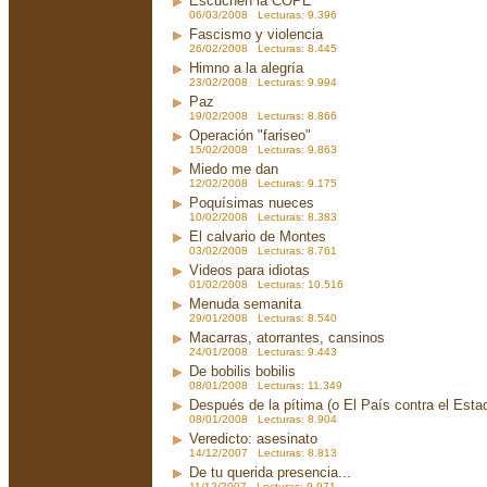
Escuchen la COPE
06/03/2008 Lecturas: 9.396
Fascismo y violencia
26/02/2008 Lecturas: 8.445
Himno a la alegría
23/02/2008 Lecturas: 9.994
Paz
19/02/2008 Lecturas: 8.866
Operación "fariseo"
15/02/2008 Lecturas: 9.863
Miedo me dan
12/02/2008 Lecturas: 9.175
Poquísimas nueces
10/02/2008 Lecturas: 8.383
El calvario de Montes
03/02/2008 Lecturas: 8.761
Videos para idiotas
01/02/2008 Lecturas: 10.516
Menuda semanita
29/01/2008 Lecturas: 8.540
Macarras, atorrantes, cansinos
24/01/2008 Lecturas: 9.443
De bobilis bobilis
08/01/2008 Lecturas: 11.349
Después de la pítima (o El País contra el Est
08/01/2008 Lecturas: 8.904
Veredicto: asesinato
14/12/2007 Lecturas: 8.813
De tu querida presencia...
11/12/2007 Lecturas: 9.971