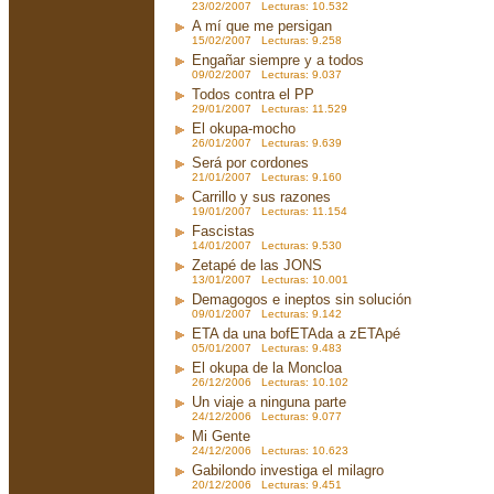
23/02/2007 Lecturas: 10.532
A mí que me persigan
15/02/2007 Lecturas: 9.258
Engañar siempre y a todos
09/02/2007 Lecturas: 9.037
Todos contra el PP
29/01/2007 Lecturas: 11.529
El okupa-mocho
26/01/2007 Lecturas: 9.639
Será por cordones
21/01/2007 Lecturas: 9.160
Carrillo y sus razones
19/01/2007 Lecturas: 11.154
Fascistas
14/01/2007 Lecturas: 9.530
Zetapé de las JONS
13/01/2007 Lecturas: 10.001
Demagogos e ineptos sin solución
09/01/2007 Lecturas: 9.142
ETA da una bofETAda a zETApé
05/01/2007 Lecturas: 9.483
El okupa de la Moncloa
26/12/2006 Lecturas: 10.102
Un viaje a ninguna parte
24/12/2006 Lecturas: 9.077
Mi Gente
24/12/2006 Lecturas: 10.623
Gabilondo investiga el milagro
20/12/2006 Lecturas: 9.451