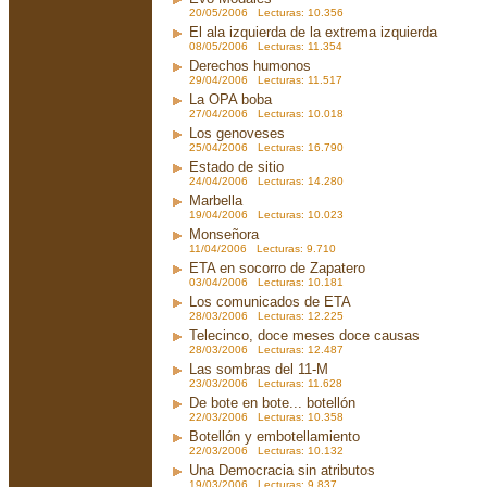
20/05/2006 Lecturas: 10.356
El ala izquierda de la extrema izquierda
08/05/2006 Lecturas: 11.354
Derechos humonos
29/04/2006 Lecturas: 11.517
La OPA boba
27/04/2006 Lecturas: 10.018
Los genoveses
25/04/2006 Lecturas: 16.790
Estado de sitio
24/04/2006 Lecturas: 14.280
Marbella
19/04/2006 Lecturas: 10.023
Monseñora
11/04/2006 Lecturas: 9.710
ETA en socorro de Zapatero
03/04/2006 Lecturas: 10.181
Los comunicados de ETA
28/03/2006 Lecturas: 12.225
Telecinco, doce meses doce causas
28/03/2006 Lecturas: 12.487
Las sombras del 11-M
23/03/2006 Lecturas: 11.628
De bote en bote... botellón
22/03/2006 Lecturas: 10.358
Botellón y embotellamiento
22/03/2006 Lecturas: 10.132
Una Democracia sin atributos
19/03/2006 Lecturas: 9.837