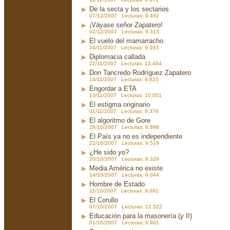
De la secta y los sectarios
07/12/2007 Lecturas: 9.462
¡Váyase señor Zapatero!
02/12/2007 Lecturas: 9.313
El vuelo del mamarracho
24/11/2007 Lecturas: 9.393
Diplomacia callada
22/11/2007 Lecturas: 13.494
Don Tancredo Rodríguez Zapatero
14/11/2007 Lecturas: 9.820
Engordar a ETA
10/11/2007 Lecturas: 10.001
El estigma originario
01/11/2007 Lecturas: 9.376
El algoritmo de Gore
28/10/2007 Lecturas: 8.898
El País ya no es independiente
22/10/2007 Lecturas: 9.519
¿He sido yo?
20/10/2007 Lecturas: 9.329
Media América no existe
14/10/2007 Lecturas: 9.044
Hombre de Estado
11/10/2007 Lecturas: 9.091
El Corullo
07/10/2007 Lecturas: 12.522
Educación para la masonería (y II)
01/10/2007 Lecturas: 9.981