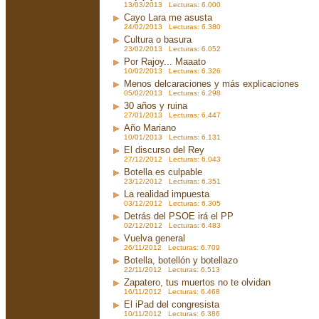
13/03/2013 Lecturas: 6.000
Cayo Lara me asusta
24/02/2013 Lecturas: 6.380
Cultura o basura
23/02/2013 Lecturas: 6.052
Por Rajoy... Maaato
10/02/2013 Lecturas: 6.326
Menos delcaraciones y más explicaciones
05/02/2013 Lecturas: 6.298
30 años y ruina
27/01/2013 Lecturas: 6.447
Año Mariano
10/01/2013 Lecturas: 6.131
El discurso del Rey
27/12/2012 Lecturas: 6.043
Botella es culpable
23/12/2012 Lecturas: 6.351
La realidad impuesta
03/12/2012 Lecturas: 6.305
Detrás del PSOE irá el PP
02/12/2012 Lecturas: 6.483
Vuelva general
26/11/2012 Lecturas: 6.709
Botella, botellón y botellazo
22/11/2012 Lecturas: 6.513
Zapatero, tus muertos no te olvidan
16/11/2012 Lecturas: 6.468
El iPad del congresista
10/11/2012 Lecturas: 6.386