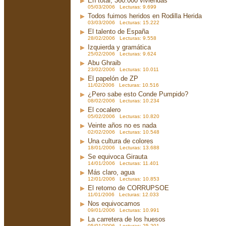
En total, 360.000 viviendas
05/03/2006 Lecturas: 9.699
Todos fuimos heridos en Rodilla Herida
03/03/2006 Lecturas: 15.222
El talento de España
28/02/2006 Lecturas: 9.558
Izquierda y gramática
25/02/2006 Lecturas: 9.624
Abu Ghraib
23/02/2006 Lecturas: 10.011
El papelón de ZP
11/02/2006 Lecturas: 10.516
¿Pero sabe esto Conde Pumpido?
08/02/2006 Lecturas: 10.234
El cocalero
05/02/2006 Lecturas: 10.820
Veinte años no es nada
02/02/2006 Lecturas: 10.548
Una cultura de colores
18/01/2006 Lecturas: 13.688
Se equivoca Girauta
14/01/2006 Lecturas: 11.401
Más claro, agua
12/01/2006 Lecturas: 10.853
El retorno de CORRUPSOE
11/01/2006 Lecturas: 12.033
Nos equivocamos
09/01/2006 Lecturas: 10.991
La carretera de los huesos
05/01/2006 Lecturas: 25.201