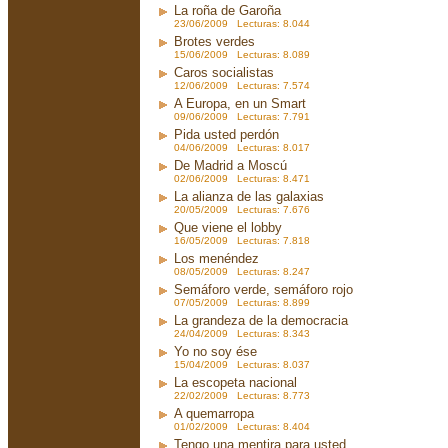
La roña de Garoña
23/06/2009 Lecturas: 8.044
Brotes verdes
15/06/2009 Lecturas: 8.089
Caros socialistas
12/06/2009 Lecturas: 7.574
A Europa, en un Smart
09/06/2009 Lecturas: 7.791
Pida usted perdón
04/06/2009 Lecturas: 8.017
De Madrid a Moscú
02/06/2009 Lecturas: 8.471
La alianza de las galaxias
20/05/2009 Lecturas: 7.676
Que viene el lobby
16/05/2009 Lecturas: 7.818
Los menéndez
08/05/2009 Lecturas: 8.247
Semáforo verde, semáforo rojo
07/05/2009 Lecturas: 8.899
La grandeza de la democracia
24/04/2009 Lecturas: 8.343
Yo no soy ése
15/04/2009 Lecturas: 8.037
La escopeta nacional
22/02/2009 Lecturas: 8.773
A quemarropa
01/02/2009 Lecturas: 8.404
Tengo una mentira para usted