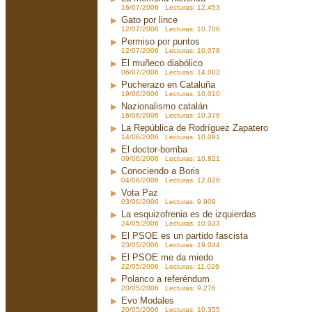
16/07/2006 Lecturas: 12.453
Gato por lince
12/07/2006 Lecturas: 10.706
Permiso por puntos
12/07/2006 Lecturas: 10.078
El muñeco diabólico
06/07/2006 Lecturas: 14.003
Pucherazo en Cataluña
19/06/2006 Lecturas: 10.010
Nazionalismo catalán
16/06/2006 Lecturas: 10.376
La República de Rodríguez Zapatero
14/06/2006 Lecturas: 10.091
El doctor-bomba
09/06/2006 Lecturas: 10.821
Conociendo a Boris
04/06/2006 Lecturas: 12.026
Vota Paz
03/06/2006 Lecturas: 9.909
La esquizofrenia es de izquierdas
24/05/2006 Lecturas: 10.033
El PSOE es un partido fascista
23/05/2006 Lecturas: 19.044
El PSOE me da miedo
22/05/2006 Lecturas: 11.026
Polanco a referéndum
20/05/2006 Lecturas: 9.276
Evo Modales
20/05/2006 Lecturas: 10.355