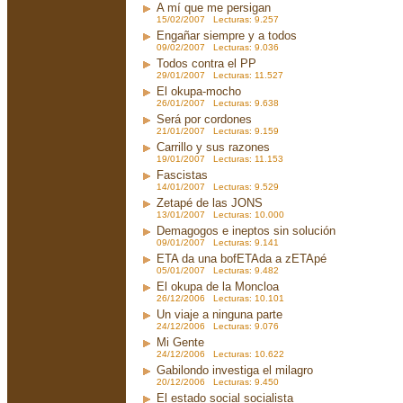
A mí que me persigan
15/02/2007 Lecturas: 9.257
Engañar siempre y a todos
09/02/2007 Lecturas: 9.036
Todos contra el PP
29/01/2007 Lecturas: 11.527
El okupa-mocho
26/01/2007 Lecturas: 9.638
Será por cordones
21/01/2007 Lecturas: 9.159
Carrillo y sus razones
19/01/2007 Lecturas: 11.153
Fascistas
14/01/2007 Lecturas: 9.529
Zetapé de las JONS
13/01/2007 Lecturas: 10.000
Demagogos e ineptos sin solución
09/01/2007 Lecturas: 9.141
ETA da una bofETAda a zETApé
05/01/2007 Lecturas: 9.482
El okupa de la Moncloa
26/12/2006 Lecturas: 10.101
Un viaje a ninguna parte
24/12/2006 Lecturas: 9.076
Mi Gente
24/12/2006 Lecturas: 10.622
Gabilondo investiga el milagro
20/12/2006 Lecturas: 9.450
El estado social socialista