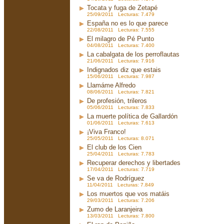
Tocata y fuga de Zetapé
25/09/2011 Lecturas: 7.479
España no es lo que parece
22/08/2011 Lecturas: 7.555
El milagro de Pé Punto
04/08/2011 Lecturas: 7.400
La cabalgata de los perroflautas
21/06/2011 Lecturas: 7.916
Indignados diz que estais
15/06/2011 Lecturas: 7.987
Llamáme Alfredo
08/06/2011 Lecturas: 7.821
De profesión, trileros
05/06/2011 Lecturas: 7.833
La muerte política de Gallardón
01/06/2011 Lecturas: 7.613
¡Viva Franco!
25/05/2011 Lecturas: 8.071
El club de los Cien
25/04/2011 Lecturas: 7.783
Recuperar derechos y libertades
17/04/2011 Lecturas: 7.719
Se va de Rodríguez
11/04/2011 Lecturas: 7.849
Los muertos que vos matáis
29/03/2011 Lecturas: 7.206
Zumo de Laranjeira
13/03/2011 Lecturas: 7.800