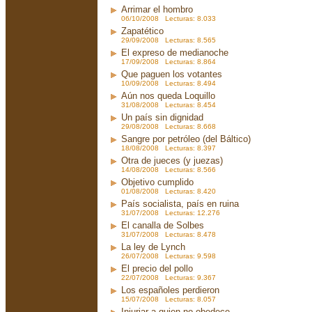
Arrimar el hombro
06/10/2008 Lecturas: 8.033
Zapatético
29/09/2008 Lecturas: 8.565
El expreso de medianoche
17/09/2008 Lecturas: 8.864
Que paguen los votantes
10/09/2008 Lecturas: 8.494
Aún nos queda Loquillo
31/08/2008 Lecturas: 8.454
Un país sin dignidad
29/08/2008 Lecturas: 8.668
Sangre por petróleo (del Báltico)
18/08/2008 Lecturas: 8.397
Otra de jueces (y juezas)
14/08/2008 Lecturas: 8.566
Objetivo cumplido
01/08/2008 Lecturas: 8.420
País socialista, país en ruina
31/07/2008 Lecturas: 12.276
El canalla de Solbes
31/07/2008 Lecturas: 8.478
La ley de Lynch
26/07/2008 Lecturas: 9.598
El precio del pollo
22/07/2008 Lecturas: 9.367
Los españoles perdieron
15/07/2008 Lecturas: 8.057
Injuriar a quien no obedece