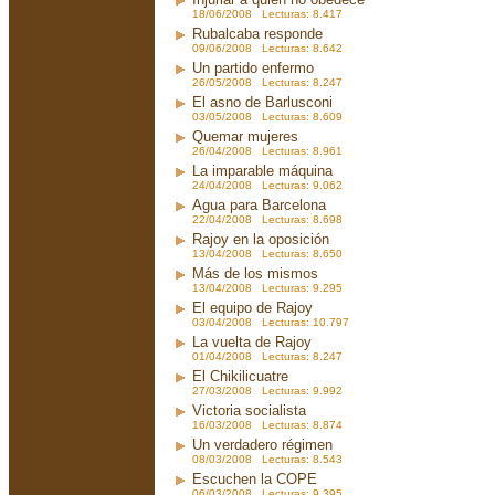
18/06/2008 Lecturas: 8.417
Rubalcaba responde
09/06/2008 Lecturas: 8.642
Un partido enfermo
26/05/2008 Lecturas: 8.247
El asno de Barlusconi
03/05/2008 Lecturas: 8.609
Quemar mujeres
26/04/2008 Lecturas: 8.961
La imparable máquina
24/04/2008 Lecturas: 9.062
Agua para Barcelona
22/04/2008 Lecturas: 8.698
Rajoy en la oposición
13/04/2008 Lecturas: 8.650
Más de los mismos
13/04/2008 Lecturas: 9.295
El equipo de Rajoy
03/04/2008 Lecturas: 10.797
La vuelta de Rajoy
01/04/2008 Lecturas: 8.247
El Chikilicuatre
27/03/2008 Lecturas: 9.992
Victoria socialista
16/03/2008 Lecturas: 8.874
Un verdadero régimen
08/03/2008 Lecturas: 8.543
Escuchen la COPE
06/03/2008 Lecturas: 9.395