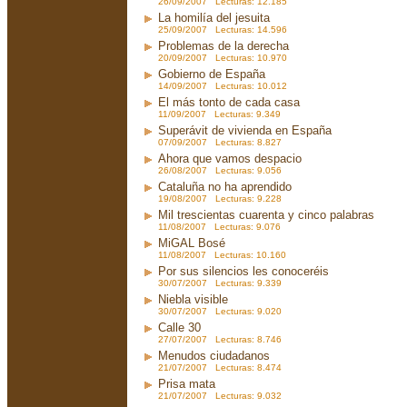
26/09/2007 Lecturas: 12.185
La homilía del jesuita
25/09/2007 Lecturas: 14.596
Problemas de la derecha
20/09/2007 Lecturas: 10.970
Gobierno de España
14/09/2007 Lecturas: 10.012
El más tonto de cada casa
11/09/2007 Lecturas: 9.349
Superávit de vivienda en España
07/09/2007 Lecturas: 8.827
Ahora que vamos despacio
26/08/2007 Lecturas: 9.056
Cataluña no ha aprendido
19/08/2007 Lecturas: 9.228
Mil trescientas cuarenta y cinco palabras
11/08/2007 Lecturas: 9.076
MiGAL Bosé
11/08/2007 Lecturas: 10.160
Por sus silencios les conoceréis
30/07/2007 Lecturas: 9.339
Niebla visible
30/07/2007 Lecturas: 9.020
Calle 30
27/07/2007 Lecturas: 8.746
Menudos ciudadanos
21/07/2007 Lecturas: 8.474
Prisa mata
21/07/2007 Lecturas: 9.032