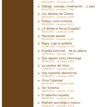
09/11/2012 Lecturas: 6.231
Diálogo, sosiego, moderación... y paro
06/11/2012 Lecturas: 7.209
Los abuelos de Gómez
24/10/2012 Lecturas: 6.370
Pedraz como síntoma
06/10/2012 Lecturas: 6.413
¿A dónde te llevan España?
03/10/2012 Lecturas: 6.340
Hacienda apenas
02/10/2012 Lecturas: 6.400
Rajoy coge la guillette
17/09/2012 Lecturas: 6.778
España está mal... de la cabeza
12/09/2012 Lecturas: 6.681
Que alguien (nos) intervenga
28/08/2012 Lecturas: 6.665
La sentina del chivo
12/08/2012 Lecturas: 6.890
Una izquierda aberroncha
09/08/2012 Lecturas: 6.663
¡Viva Catarroja!
28/07/2012 Lecturas: 6.854
Ser Sistema
14/07/2012 Lecturas: 6.763
El laberinto español
28/06/2012 Lecturas: 6.509
Maltrato psicológico masivo
13/06/2012 Lecturas: 6.873