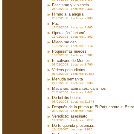
Fascismo y violencia
26/02/2008 Lecturas: 8.444
Himno a la alegría
23/02/2008 Lecturas: 9.993
Paz
19/02/2008 Lecturas: 8.865
Operación "fariseo"
15/02/2008 Lecturas: 9.862
Miedo me dan
12/02/2008 Lecturas: 9.174
Poquísimas nueces
10/02/2008 Lecturas: 8.382
El calvario de Montes
03/02/2008 Lecturas: 8.760
Videos para idiotas
01/02/2008 Lecturas: 10.515
Menuda semanita
29/01/2008 Lecturas: 8.539
Macarras, atorrantes, cansinos
24/01/2008 Lecturas: 9.442
De bobilis bobilis
08/01/2008 Lecturas: 11.348
Después de la pítima (o El País contra el Est
08/01/2008 Lecturas: 8.903
Veredicto: asesinato
14/12/2007 Lecturas: 8.812
De tu querida presencia...
11/12/2007 Lecturas: 9.970