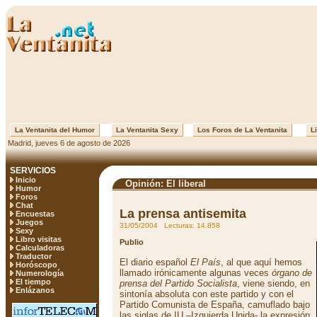
La Ventanita del Humor
La Ventanita Sexy
Los Foros de La Ventanita
Li
Madrid, jueves 6 de agosto de 2026
SERVICIOS
Inicio
Opinión: El liberal
Humor
Foros
Chat
La prensa antisemita
Encuestas
Juegos
31/05/2004 Lecturas: 14.858
Sexy
Libro visitas
Publio
Calculadoras
Traductor
El diario español
El País
, al que aquí hemos
Horóscopo
llamado irónicamente algunas veces
órgano de
Numerología
El tiempo
prensa del Partido Socialista
, viene siendo, en
Enlázanos
sintonía absoluta con este partido y con el
Partido Comunista de España, camuflado bajo
las siglas de IU –Izquierda Unida- la expresión