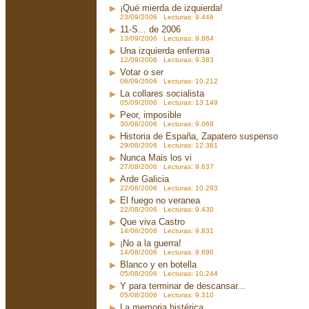
¡Qué mierda de izquierda!
23/09/2006 Lecturas: 9.446
11-S... de 2006
13/09/2006 Lecturas: 9.884
Una izquierda enferma
12/09/2006 Lecturas: 9.383
Votar o ser
06/09/2006 Lecturas: 10.212
La collares socialista
05/09/2006 Lecturas: 13.149
Peor, imposible
30/08/2006 Lecturas: 9.068
Historia de España, Zapatero suspenso
29/08/2006 Lecturas: 12.381
Nunca Mais los vi
27/08/2006 Lecturas: 9.637
Arde Galicia
22/08/2006 Lecturas: 10.293
El fuego no veranea
22/08/2006 Lecturas: 9.430
Que viva Castro
14/08/2006 Lecturas: 9.831
¡No a la guerra!
14/08/2006 Lecturas: 9.690
Blanco y en botella
05/08/2006 Lecturas: 10.244
Y para terminar de descansar...
05/08/2006 Lecturas: 9.310
La memoria histérica