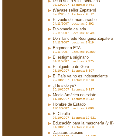
De la secta y los sectarios
07/12/2007 Lecturas: 9.461
¡Váyase señor Zapatero!
02/12/2007 Lecturas: 9.312
El vuelo del mamarracho
24/11/2007 Lecturas: 9.392
Diplomacia callada
22/11/2007 Lecturas: 13.493
Don Tancredo Rodríguez Zapatero
14/11/2007 Lecturas: 9.819
Engordar a ETA
10/11/2007 Lecturas: 10.000
El estigma originario
01/11/2007 Lecturas: 9.375
El algoritmo de Gore
28/10/2007 Lecturas: 8.897
El País ya no es independiente
22/10/2007 Lecturas: 9.518
¿He sido yo?
20/10/2007 Lecturas: 9.327
Media América no existe
14/10/2007 Lecturas: 9.042
Hombre de Estado
11/10/2007 Lecturas: 9.090
El Corullo
07/10/2007 Lecturas: 12.521
Educación para la masonería (y II)
01/10/2007 Lecturas: 9.980
Zapatero asesino