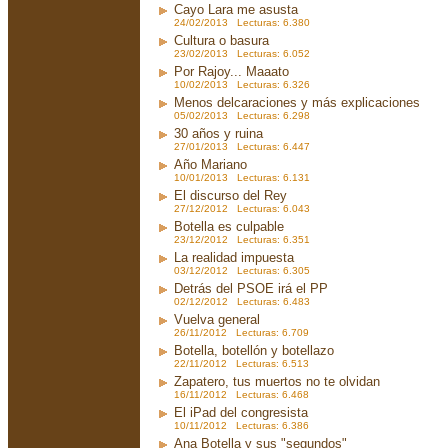
Cayo Lara me asusta
24/02/2013 Lecturas: 6.380
Cultura o basura
23/02/2013 Lecturas: 6.052
Por Rajoy... Maaato
10/02/2013 Lecturas: 6.326
Menos delcaraciones y más explicaciones
05/02/2013 Lecturas: 6.298
30 años y ruina
27/01/2013 Lecturas: 6.447
Año Mariano
10/01/2013 Lecturas: 6.131
El discurso del Rey
27/12/2012 Lecturas: 6.043
Botella es culpable
23/12/2012 Lecturas: 6.351
La realidad impuesta
03/12/2012 Lecturas: 6.305
Detrás del PSOE irá el PP
02/12/2012 Lecturas: 6.483
Vuelva general
26/11/2012 Lecturas: 6.709
Botella, botellón y botellazo
22/11/2012 Lecturas: 6.513
Zapatero, tus muertos no te olvidan
16/11/2012 Lecturas: 6.468
El iPad del congresista
10/11/2012 Lecturas: 6.386
Ana Botella y sus "segundos"