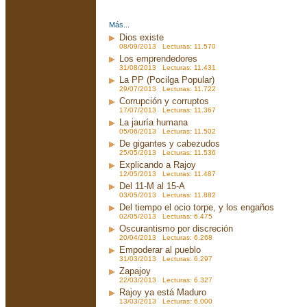
Más...
Dios existe
08/09/2013 Lecturas: 11.570
Los emprendedores
31/08/2013 Lecturas: 11.431
La PP (Pocilga Popular)
29/07/2013 Lecturas: 11.722
Corrupción y corruptos
17/07/2013 Lecturas: 11.367
La jauría humana
05/06/2013 Lecturas: 11.502
De gigantes y cabezudos
25/05/2013 Lecturas: 11.536
Explicando a Rajoy
12/05/2013 Lecturas: 11.487
Del 11-M al 15-A
03/05/2013 Lecturas: 11.882
Del tiempo el ocio torpe, y los engaños
02/05/2013 Lecturas: 6.475
Oscurantismo por discreción
20/04/2013 Lecturas: 6.268
Empoderar al pueblo
31/03/2013 Lecturas: 6.297
Zapajoy
22/03/2013 Lecturas: 6.327
Rajoy ya está Maduro
13/03/2013 Lecturas: 6.000