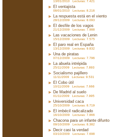
13/01/2010 Lecturas: 7.421
El ventajista
08/01/2010 Lecturas: 8.216
La respuesta está en el viento
28/12/2009 Lecturas: 8.093
El desfile de los vagos
21/12/2009 Lecturas: 7.988
Las vacaciones de Lenin
15/12/2009 Lecturas: 7.575
El paro real en España
13/12/2009 Lecturas: 9.832
Una de piratas
07/12/2009 Lecturas: 7.796
La abuela intrépida
25/11/2009 Lecturas: 7.893
Socialismo pajillero
11/11/2009 Lecturas: 9.531
El Cobo útil
10/11/2009 Lecturas: 7.666
De Madrid al suelo
01/11/2009 Lecturas: 7.995
Universidad caca
25/10/2009 Lecturas: 8.719
El imbécil radicalizado
16/10/2009 Lecturas: 7.866
Chacona para un infante difunto
09/10/2009 Lecturas: 8.382
Decir casi la verdad
03/10/2009 Lecturas: 7.698