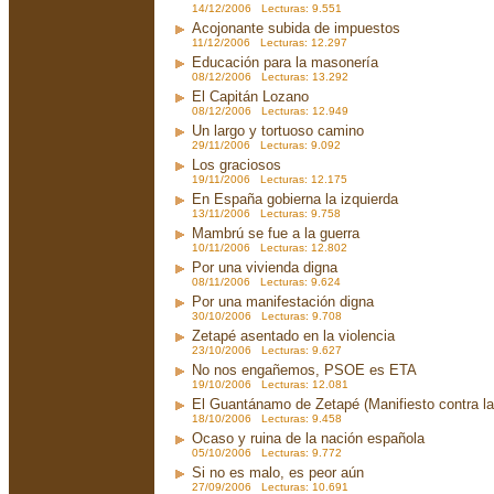
14/12/2006 Lecturas: 9.551
Acojonante subida de impuestos
11/12/2006 Lecturas: 12.297
Educación para la masonería
08/12/2006 Lecturas: 13.292
El Capitán Lozano
08/12/2006 Lecturas: 12.949
Un largo y tortuoso camino
29/11/2006 Lecturas: 9.092
Los graciosos
19/11/2006 Lecturas: 12.175
En España gobierna la izquierda
13/11/2006 Lecturas: 9.758
Mambrú se fue a la guerra
10/11/2006 Lecturas: 12.802
Por una vivienda digna
08/11/2006 Lecturas: 9.624
Por una manifestación digna
30/10/2006 Lecturas: 9.708
Zetapé asentado en la violencia
23/10/2006 Lecturas: 9.627
No nos engañemos, PSOE es ETA
19/10/2006 Lecturas: 12.081
El Guantánamo de Zetapé (Manifiesto contra la 
18/10/2006 Lecturas: 9.458
Ocaso y ruina de la nación española
05/10/2006 Lecturas: 9.772
Si no es malo, es peor aún
27/09/2006 Lecturas: 10.691