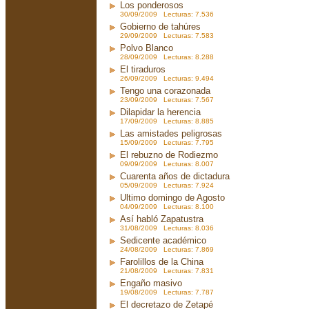
Los ponderosos
30/09/2009 Lecturas: 7.536
Gobierno de tahúres
29/09/2009 Lecturas: 7.583
Polvo Blanco
28/09/2009 Lecturas: 8.288
El tiraduros
26/09/2009 Lecturas: 9.494
Tengo una corazonada
23/09/2009 Lecturas: 7.567
Dilapidar la herencia
17/09/2009 Lecturas: 8.885
Las amistades peligrosas
15/09/2009 Lecturas: 7.795
El rebuzno de Rodiezmo
09/09/2009 Lecturas: 8.007
Cuarenta años de dictadura
05/09/2009 Lecturas: 7.924
Ultimo domingo de Agosto
04/09/2009 Lecturas: 8.100
Así habló Zapatustra
31/08/2009 Lecturas: 8.036
Sedicente académico
24/08/2009 Lecturas: 7.869
Farolillos de la China
21/08/2009 Lecturas: 7.831
Engaño masivo
19/08/2009 Lecturas: 7.787
El decretazo de Zetapé