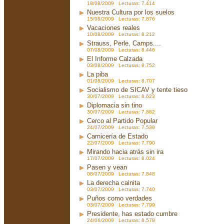
18/08/2009 Lecturas: 7.414
Nuestra Cultura por los suelos
15/08/2009 Lecturas: 7.876
Vacaciones reales
10/08/2009 Lecturas: 8.212
Strauss, Perle, Camps....
07/08/2009 Lecturas: 8.446
El Informe Calzada
03/08/2009 Lecturas: 8.752
La piba
01/08/2009 Lecturas: 8.707
Socialismo de SICAV y tente tieso
30/07/2009 Lecturas: 8.623
Diplomacia sin tino
30/07/2009 Lecturas: 7.882
Cerco al Partido Popular
24/07/2009 Lecturas: 7.538
Carnicería de Estado
22/07/2009 Lecturas: 7.790
Mirando hacia atrás sin ira
17/07/2009 Lecturas: 8.024
Pasen y vean
08/07/2009 Lecturas: 7.848
La derecha cainita
03/07/2009 Lecturas: 7.740
Puños como verdades
03/07/2009 Lecturas: 7.799
Presidente, has estado cumbre
24/06/2009 Lecturas: 8.578