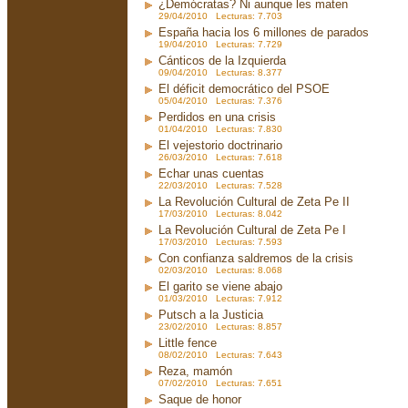
¿Demócratas? Ni aunque les maten
29/04/2010 Lecturas: 7.703
España hacia los 6 millones de parados
19/04/2010 Lecturas: 7.729
Cánticos de la Izquierda
09/04/2010 Lecturas: 8.377
El déficit democrático del PSOE
05/04/2010 Lecturas: 7.376
Perdidos en una crisis
01/04/2010 Lecturas: 7.830
El vejestorio doctrinario
26/03/2010 Lecturas: 7.618
Echar unas cuentas
22/03/2010 Lecturas: 7.528
La Revolución Cultural de Zeta Pe II
17/03/2010 Lecturas: 8.042
La Revolución Cultural de Zeta Pe I
17/03/2010 Lecturas: 7.593
Con confianza saldremos de la crisis
02/03/2010 Lecturas: 8.068
El garito se viene abajo
01/03/2010 Lecturas: 7.912
Putsch a la Justicia
23/02/2010 Lecturas: 8.857
Little fence
08/02/2010 Lecturas: 7.643
Reza, mamón
07/02/2010 Lecturas: 7.651
Saque de honor