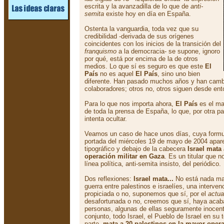
escrita y la avanzadilla de lo que de
anti-
semita
existe hoy en día en España.
Ostenta la vanguardia, toda vez que su
credibilidad -derivada de sus orígenes
coincidentes con los inicios de la transición del
franquismo
a la democracia- se supone, ignoro
por qué, está por encima de la de otros
medios. Lo que sí es seguro es que este
El
País
no es aquel
El País
, sino uno bien
diferente. Han pasado muchos años y han cam
colaboradores; otros no, otros siguen desde en
Para lo que nos importa ahora,
El País
es el ma
de toda la prensa de España, lo que, por otra p
intenta ocultar.
Veamos un caso de hace unos días, cuya formu
portada del miércoles 19 de mayo de 2004 apar
tipográfico y debajo de la cabecera
Israel mata
operación militar en Gaza
. Es un titular que 
línea política, anti-semita insisto, del periódico.
Dos reflexiones:
Israel mata...
No está nada mal
guerra entre palestinos e israelíes, una interven
propiciada o no, suponemos que sí, por el
actua
desafortunada o no, creemos que sí, haya acab
personas, algunas de ellas seguramente inocent
conjunto, todo Israel, el Pueblo de Israel en su
parte,
mata a 20 palestinos en la mayor operac