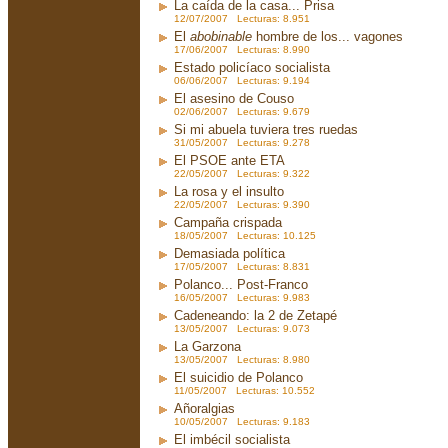
La caída de la casa... Prisa
12/07/2007 Lecturas: 8.951
El
abobinable
hombre de los... vagones
17/06/2007 Lecturas: 8.990
Estado policíaco socialista
06/06/2007 Lecturas: 9.194
El asesino de Couso
02/06/2007 Lecturas: 9.679
Si mi abuela tuviera tres ruedas
31/05/2007 Lecturas: 9.278
El PSOE ante ETA
22/05/2007 Lecturas: 9.322
La rosa y el insulto
22/05/2007 Lecturas: 9.390
Campaña crispada
18/05/2007 Lecturas: 10.125
Demasiada política
17/05/2007 Lecturas: 8.831
Polanco... Post-Franco
16/05/2007 Lecturas: 9.983
Cadeneando: la 2 de Zetapé
13/05/2007 Lecturas: 9.073
La Garzona
13/05/2007 Lecturas: 8.980
El suicidio de Polanco
11/05/2007 Lecturas: 10.552
Añoralgias
10/05/2007 Lecturas: 9.183
El imbécil socialista