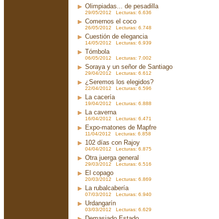
Olimpiadas... de pesadilla
29/05/2012 Lecturas: 6.636
Comernos el coco
26/05/2012 Lecturas: 6.748
Cuestión de elegancia
14/05/2012 Lecturas: 6.939
Tómbola
06/05/2012 Lecturas: 7.002
Soraya y un señor de Santiago
29/04/2012 Lecturas: 6.612
¿Seremos los elegidos?
22/04/2012 Lecturas: 6.596
La cacería
19/04/2012 Lecturas: 6.888
La caverna
16/04/2012 Lecturas: 6.471
Expo-matones de Mapfre
11/04/2012 Lecturas: 6.858
102 días con Rajoy
04/04/2012 Lecturas: 6.875
Otra juerga general
29/03/2012 Lecturas: 6.516
El copago
20/03/2012 Lecturas: 6.869
La rubalcabería
07/03/2012 Lecturas: 6.940
Urdangarín
03/03/2012 Lecturas: 6.629
Demasiado Estado