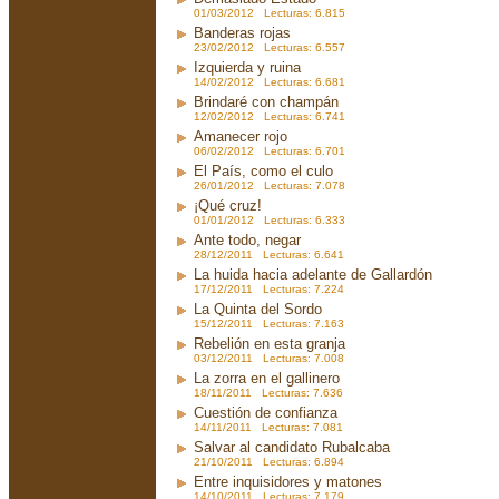
01/03/2012 Lecturas: 6.815
Banderas rojas
23/02/2012 Lecturas: 6.557
Izquierda y ruina
14/02/2012 Lecturas: 6.681
Brindaré con champán
12/02/2012 Lecturas: 6.741
Amanecer rojo
06/02/2012 Lecturas: 6.701
El País, como el culo
26/01/2012 Lecturas: 7.078
¡Qué cruz!
01/01/2012 Lecturas: 6.333
Ante todo, negar
28/12/2011 Lecturas: 6.641
La huida hacia adelante de Gallardón
17/12/2011 Lecturas: 7.224
La Quinta del Sordo
15/12/2011 Lecturas: 7.163
Rebelión en esta granja
03/12/2011 Lecturas: 7.008
La zorra en el gallinero
18/11/2011 Lecturas: 7.636
Cuestión de confianza
14/11/2011 Lecturas: 7.081
Salvar al candidato Rubalcaba
21/10/2011 Lecturas: 6.894
Entre inquisidores y matones
14/10/2011 Lecturas: 7.179