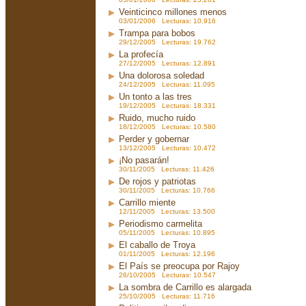
Veinticinco millones menos
03/01/2006 Lecturas: 10.916
Trampa para bobos
29/12/2005 Lecturas: 19.762
La profecía
27/12/2005 Lecturas: 12.891
Una dolorosa soledad
24/12/2005 Lecturas: 11.095
Un tonto a las tres
19/12/2005 Lecturas: 18.331
Ruido, mucho ruido
18/12/2005 Lecturas: 10.580
Perder y gobernar
13/12/2005 Lecturas: 10.472
¡No pasarán!
30/11/2005 Lecturas: 11.426
De rojos y patriotas
30/11/2005 Lecturas: 10.766
Carrillo miente
12/11/2005 Lecturas: 13.500
Periodismo carmelita
05/11/2005 Lecturas: 10.895
El caballo de Troya
01/11/2005 Lecturas: 12.196
El País se preocupa por Rajoy
26/10/2005 Lecturas: 10.547
La sombra de Carrillo es alargada
25/10/2005 Lecturas: 11.716