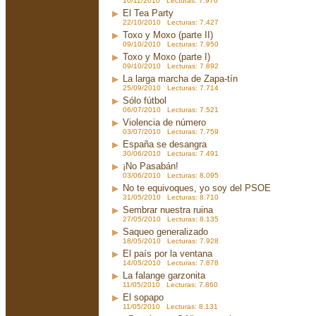
10/11/2010 Lecturas: 7.976
El Tea Party
22/10/2010 Lecturas: 7.427
Toxo y Moxo (parte II)
09/10/2010 Lecturas: 7.950
Toxo y Moxo (parte I)
09/10/2010 Lecturas: 7.892
La larga marcha de Zapa-tín
25/09/2010 Lecturas: 7.714
Sólo fútbol
06/07/2010 Lecturas: 7.521
Violencia de número
03/07/2010 Lecturas: 7.759
España se desangra
30/06/2010 Lecturas: 7.491
¡No Pasabán!
03/06/2010 Lecturas: 8.095
No te equivoques, yo soy del PSOE
31/05/2010 Lecturas: 8.710
Sembrar nuestra ruina
27/05/2010 Lecturas: 8.135
Saqueo generalizado
18/05/2010 Lecturas: 7.928
El país por la ventana
14/05/2010 Lecturas: 7.878
La falange garzonita
11/05/2010 Lecturas: 7.860
El sopapo
11/05/2010 Lecturas: 8.131