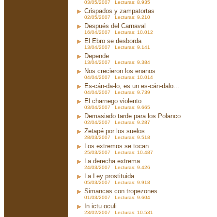
03/05/2007 Lecturas: 8.935
Crispados y zampatortas
02/05/2007 Lecturas: 9.210
Después del Carnaval
16/04/2007 Lecturas: 10.012
El Ebro se desborda
13/04/2007 Lecturas: 9.141
Depende
13/04/2007 Lecturas: 9.384
Nos crecieron los enanos
04/04/2007 Lecturas: 10.014
Es-cán-da-lo, es un es-cán-dalo...
04/04/2007 Lecturas: 9.739
El charnego violento
03/04/2007 Lecturas: 9.665
Demasiado tarde para los Polanco
02/04/2007 Lecturas: 9.287
Zetapé por los suelos
28/03/2007 Lecturas: 9.518
Los extremos se tocan
25/03/2007 Lecturas: 10.487
La derecha extrema
24/03/2007 Lecturas: 9.426
La Ley prostituida
05/03/2007 Lecturas: 9.918
Simancas con tropezones
01/03/2007 Lecturas: 9.604
In ictu oculi
23/02/2007 Lecturas: 10.531