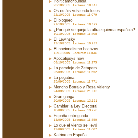
Politicamoribundia
23/10/2005 Lecturas: 10.647
Os estáis volviendo locos
22/10/2005 Lecturas: 11.079
El bloqueo
21/10/2005 Lecturas: 10.479
¿Por qué se queja la ultraizquierda española?
19/10/2005 Lecturas: 11.808
El Lewinsky
13/10/2005 Lecturas: 10.937
El nacionalismo bocazas
11/10/2005 Lecturas: 11.034
Apocalipsys now
09/10/2005 Lecturas: 11.275
La paradoja de Zetapero
26/09/2005 Lecturas: 11.552
La pegatina
25/09/2005 Lecturas: 11.771
Moncho Borrajo y Rosa Valenty
24/09/2005 Lecturas: 21.013
Gran ganga
20/09/2005 Lecturas: 13.121
Cambiar la Ley Electoral
18/09/2005 Lecturas: 13.920
España entreguada
14/09/2005 Lecturas: 11.850
Lo que el viento se llevó
12/09/2005 Lecturas: 11.607
Katrina en España