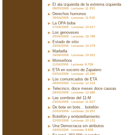
El ala izquierda de la extrema izquierda
08/05/2006 Lecturas: 11.353
Derechos humonos
29/04/2006 Lecturas: 11.516
La OPA boba
27/04/2006 Lecturas: 10.017
Los genoveses
25/04/2006 Lecturas: 16.789
Estado de sitio
24/04/2006 Lecturas: 14.279
Marbella
19/04/2006 Lecturas: 10.022
Monseñora
11/04/2006 Lecturas: 9.709
ETA en socorro de Zapatero
03/04/2006 Lecturas: 10.180
Los comunicados de ETA
28/03/2006 Lecturas: 12.224
Telecinco, doce meses doce causas
28/03/2006 Lecturas: 12.486
Las sombras del 11-M
23/03/2006 Lecturas: 11.627
De bote en bote... botellón
22/03/2006 Lecturas: 10.357
Botellón y embotellamiento
22/03/2006 Lecturas: 10.131
Una Democracia sin atributos
19/03/2006 Lecturas: 9.836