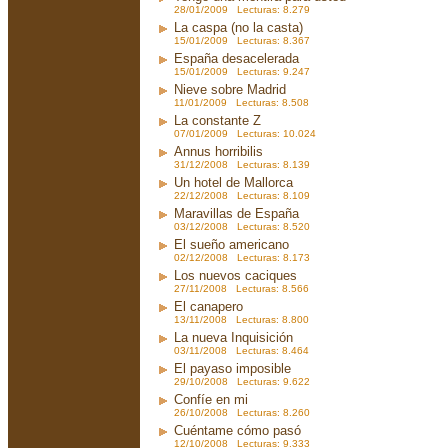
28/01/2009 Lecturas: 8.279
La caspa (no la casta)
15/01/2009 Lecturas: 8.367
España desacelerada
15/01/2009 Lecturas: 9.247
Nieve sobre Madrid
11/01/2009 Lecturas: 8.508
La constante Z
07/01/2009 Lecturas: 10.024
Annus horribilis
31/12/2008 Lecturas: 8.139
Un hotel de Mallorca
22/12/2008 Lecturas: 8.109
Maravillas de España
03/12/2008 Lecturas: 8.520
El sueño americano
02/12/2008 Lecturas: 8.173
Los nuevos caciques
27/11/2008 Lecturas: 8.566
El canapero
13/11/2008 Lecturas: 8.800
La nueva Inquisición
03/11/2008 Lecturas: 8.464
El payaso imposible
29/10/2008 Lecturas: 9.622
Confíe en mi
26/10/2008 Lecturas: 8.260
Cuéntame cómo pasó
12/10/2008 Lecturas: 9.333