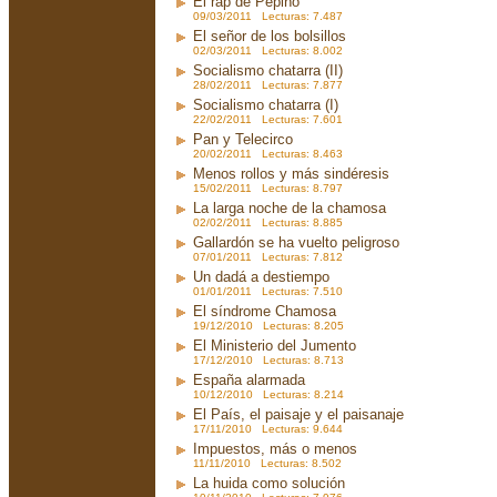
El rap de Pepiño
09/03/2011 Lecturas: 7.487
El señor de los bolsillos
02/03/2011 Lecturas: 8.002
Socialismo chatarra (II)
28/02/2011 Lecturas: 7.877
Socialismo chatarra (I)
22/02/2011 Lecturas: 7.601
Pan y Telecirco
20/02/2011 Lecturas: 8.463
Menos rollos y más sindéresis
15/02/2011 Lecturas: 8.797
La larga noche de la chamosa
02/02/2011 Lecturas: 8.885
Gallardón se ha vuelto peligroso
07/01/2011 Lecturas: 7.812
Un dadá a destiempo
01/01/2011 Lecturas: 7.510
El síndrome Chamosa
19/12/2010 Lecturas: 8.205
El Ministerio del Jumento
17/12/2010 Lecturas: 8.713
España alarmada
10/12/2010 Lecturas: 8.214
El País, el paisaje y el paisanaje
17/11/2010 Lecturas: 9.644
Impuestos, más o menos
11/11/2010 Lecturas: 8.502
La huida como solución