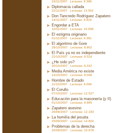
24/11/2007 Lecturas: 9.396
Diplomacia callada
22/11/2007 Lecturas: 13.502
Don Tancredo Rodríguez Zapatero
14/11/2007 Lecturas: 9.824
Engordar a ETA
10/11/2007 Lecturas: 10.008
El estigma originario
01/11/2007 Lecturas: 9.381
El algoritmo de Gore
28/10/2007 Lecturas: 8.902
El País ya no es independiente
22/10/2007 Lecturas: 9.524
¿He sido yo?
20/10/2007 Lecturas: 9.332
Media América no existe
14/10/2007 Lecturas: 9.048
Hombre de Estado
11/10/2007 Lecturas: 9.094
El Corullo
07/10/2007 Lecturas: 12.527
Educación para la masonería (y II)
01/10/2007 Lecturas: 9.985
Zapatero asesino
26/09/2007 Lecturas: 12.193
La homilía del jesuita
25/09/2007 Lecturas: 14.604
Problemas de la derecha
20/09/2007 Lecturas: 10.978