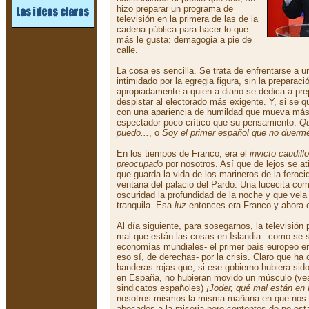
hizo preparar un programa de
televisión en la primera de las de la
cadena pública para hacer lo que
más le gusta: demagogia a pie de
calle.
La cosa es sencilla. Se trata de enfrentarse a 
intimidado por la egregia figura, sin la prepara
apropiadamente a quien a diario se dedica a pre
despistar al electorado más exigente. Y, si se qu
con una apariencia de humildad que mueva más
espectador poco crítico que su pensamiento:
Qu
puedo...
, o
Soy el primer español que no duerme
En los tiempos de Franco, era el
invicto caudillo
preocupado
por nosotros. Así que de lejos se a
que guarda la vida de los marineros de la feroci
ventana del palacio del Pardo. Una lucecita com
oscuridad la profundidad de la noche y que vel
tranquila. Esa
luz
entonces era Franco y ahora 
Al día siguiente, para sosegarnos, la televisión 
mal que están las cosas en Islandia –como se s
economías mundiales- el primer país europeo e
eso sí, de derechas- por la crisis. Claro que ha 
banderas rojas que, si ese gobierno hubiera si
en España, no hubieran movido un músculo (vean
sindicatos españoles)
¡Joder, qué mal están en 
nosotros mismos la misma mañana en que nos 
abocados a la miseria pero contentos de no est