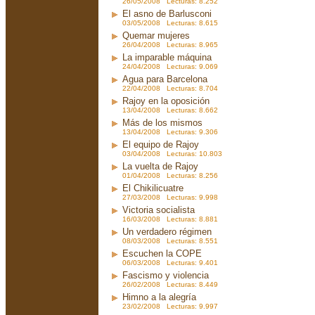
26/05/2008 Lecturas: 8.252
El asno de Barlusconi
03/05/2008 Lecturas: 8.615
Quemar mujeres
26/04/2008 Lecturas: 8.965
La imparable máquina
24/04/2008 Lecturas: 9.069
Agua para Barcelona
22/04/2008 Lecturas: 8.704
Rajoy en la oposición
13/04/2008 Lecturas: 8.662
Más de los mismos
13/04/2008 Lecturas: 9.306
El equipo de Rajoy
03/04/2008 Lecturas: 10.803
La vuelta de Rajoy
01/04/2008 Lecturas: 8.256
El Chikilicuatre
27/03/2008 Lecturas: 9.998
Victoria socialista
16/03/2008 Lecturas: 8.881
Un verdadero régimen
08/03/2008 Lecturas: 8.551
Escuchen la COPE
06/03/2008 Lecturas: 9.401
Fascismo y violencia
26/02/2008 Lecturas: 8.449
Himno a la alegría
23/02/2008 Lecturas: 9.997