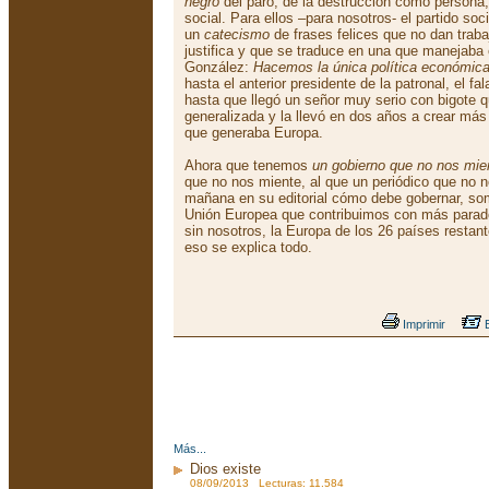
negro
del paro, de la destrucción como persona, 
social. Para ellos –para nosotros- el partido soc
un
catecismo
de frases felices que no dan traba
justifica y que se traduce en una que manejaba e
González:
Hacemos la única política económica
hasta el anterior presidente de la patronal, el f
hasta que llegó un señor muy serio con bigote 
generalizada y la llevó en dos años a crear más
que generaba Europa.
Ahora que tenemos
un gobierno que no nos mie
que no nos miente, al que un periódico que no n
mañana en su editorial cómo debe gobernar, som
Unión Europea que contribuimos con más parado
sin nosotros, la Europa de los 26 países restan
eso se explica todo.
Imprimir
E
Más...
Dios existe
08/09/2013 Lecturas: 11.584