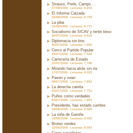
Strauss, Perle, Camps....
07/08/2009 Lecturas: 8.454
El Informe Calzada
03/08/2009 Lecturas: 8.759
La piba
01/08/2009 Lecturas: 8.715
Socialismo de SICAV y tente tieso
30/07/2009 Lecturas: 8.634
Diplomacia sin tino
30/07/2009 Lecturas: 7.890
Cerco al Partido Popular
24/07/2009 Lecturas: 7.549
Carnicería de Estado
22/07/2009 Lecturas: 7.796
Mirando hacia atrás sin ira
17/07/2009 Lecturas: 8.033
Pasen y vean
08/07/2009 Lecturas: 7.854
La derecha cainita
03/07/2009 Lecturas: 7.751
Puños como verdades
03/07/2009 Lecturas: 7.805
Presidente, has estado cumbre
24/06/2009 Lecturas: 8.586
La roña de Garoña
23/06/2009 Lecturas: 8.050
Brotes verdes
15/06/2009 Lecturas: 8.093
Caros socialistas