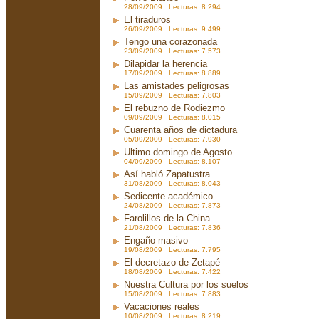
28/09/2009 Lecturas: 8.294
El tiraduros
26/09/2009 Lecturas: 9.499
Tengo una corazonada
23/09/2009 Lecturas: 7.573
Dilapidar la herencia
17/09/2009 Lecturas: 8.889
Las amistades peligrosas
15/09/2009 Lecturas: 7.803
El rebuzno de Rodiezmo
09/09/2009 Lecturas: 8.015
Cuarenta años de dictadura
05/09/2009 Lecturas: 7.930
Ultimo domingo de Agosto
04/09/2009 Lecturas: 8.107
Así habló Zapatustra
31/08/2009 Lecturas: 8.043
Sedicente académico
24/08/2009 Lecturas: 7.873
Farolillos de la China
21/08/2009 Lecturas: 7.836
Engaño masivo
19/08/2009 Lecturas: 7.795
El decretazo de Zetapé
18/08/2009 Lecturas: 7.422
Nuestra Cultura por los suelos
15/08/2009 Lecturas: 7.883
Vacaciones reales
10/08/2009 Lecturas: 8.219