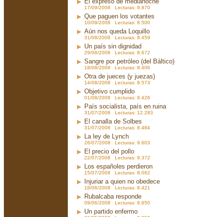
El expreso de medianoche
17/09/2008 Lecturas: 8.870
Que paguen los votantes
10/09/2008 Lecturas: 8.500
Aún nos queda Loquillo
31/08/2008 Lecturas: 8.459
Un país sin dignidad
29/08/2008 Lecturas: 8.672
Sangre por petróleo (del Báltico)
18/08/2008 Lecturas: 8.406
Otra de jueces (y juezas)
14/08/2008 Lecturas: 8.573
Objetivo cumplido
01/08/2008 Lecturas: 8.426
País socialista, país en ruina
31/07/2008 Lecturas: 12.283
El canalla de Solbes
31/07/2008 Lecturas: 8.484
La ley de Lynch
26/07/2008 Lecturas: 9.603
El precio del pollo
22/07/2008 Lecturas: 9.372
Los españoles perdieron
15/07/2008 Lecturas: 8.062
Injuriar a quien no obedece
18/06/2008 Lecturas: 8.421
Rubalcaba responde
09/06/2008 Lecturas: 8.650
Un partido enfermo