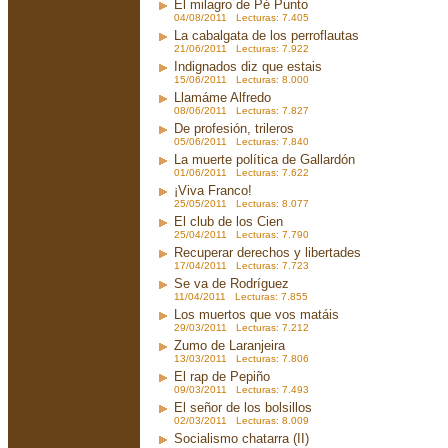
El milagro de Pé Punto
04/08/2011 Lecturas: 7.405
La cabalgata de los perroflautas
21/06/2011 Lecturas: 7.922
Indignados diz que estais
15/06/2011 Lecturas: 8.000
Llamáme Alfredo
08/06/2011 Lecturas: 7.827
De profesión, trileros
05/06/2011 Lecturas: 7.840
La muerte política de Gallardón
01/06/2011 Lecturas: 7.622
¡Viva Franco!
25/05/2011 Lecturas: 8.077
El club de los Cien
25/04/2011 Lecturas: 7.790
Recuperar derechos y libertades
17/04/2011 Lecturas: 7.723
Se va de Rodríguez
11/04/2011 Lecturas: 7.855
Los muertos que vos matáis
29/03/2011 Lecturas: 7.212
Zumo de Laranjeira
13/03/2011 Lecturas: 7.806
El rap de Pepiño
09/03/2011 Lecturas: 7.493
El señor de los bolsillos
02/03/2011 Lecturas: 8.009
Socialismo chatarra (II)