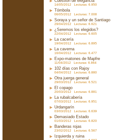
Cuestión de elegancia
14/05/2012 Lecturas: 6.950
Tómbola
06/05/2012 Lecturas: 7.008
Soraya y un señor de Santiago
29/04/2012 Lecturas: 6.621
¿Seremos los elegidos?
22/04/2012 Lecturas: 6.605
La cacería
19/04/2012 Lecturas: 6.895
La caverna
16/04/2012 Lecturas: 6.477
Expo-matones de Mapfre
11/04/2012 Lecturas: 6.864
102 días con Rajoy
04/04/2012 Lecturas: 6.880
Otra juerga general
29/03/2012 Lecturas: 6.521
El copago
20/03/2012 Lecturas: 6.881
La rubalcabería
07/03/2012 Lecturas: 6.951
Urdangarín
03/03/2012 Lecturas: 6.639
Demasiado Estado
01/03/2012 Lecturas: 6.820
Banderas rojas
23/02/2012 Lecturas: 6.567
Izquierda y ruina