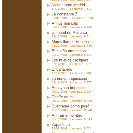
Nieve sobre Madrid
11/01/2009 Lecturas: 8.513
La constante Z
07/01/2009 Lecturas: 10.034
Annus horribilis
31/12/2008 Lecturas: 8.146
Un hotel de Mallorca
22/12/2008 Lecturas: 8.114
Maravillas de España
03/12/2008 Lecturas: 8.525
El sueño americano
02/12/2008 Lecturas: 8.181
Los nuevos caciques
27/11/2008 Lecturas: 8.571
El canapero
13/11/2008 Lecturas: 8.806
La nueva Inquisición
03/11/2008 Lecturas: 8.470
El payaso imposible
29/10/2008 Lecturas: 9.627
Confíe en mi
26/10/2008 Lecturas: 8.269
Cuéntame cómo pasó
12/10/2008 Lecturas: 9.340
Arrimar el hombro
06/10/2008 Lecturas: 8.043
Zapatético
29/09/2008 Lecturas: 8.571