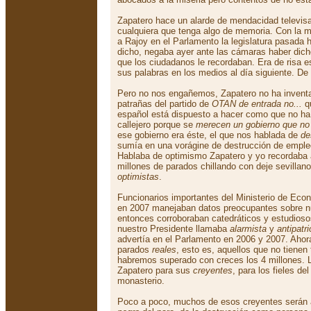
Zapatero hace un alarde de mendacidad televisa
cualquiera que tenga algo de memoria. Con la 
a Rajoy en el Parlamento la legislatura pasada 
dicho, negaba ayer ante las cámaras haber dicho
que los ciudadanos le recordaban. Era de risa 
sus palabras en los medios al día siguiente. De 
Pero no nos engañemos, Zapatero no ha invent
patrañas del partido de
OTAN de entrada no...
qu
español está dispuesto a hacer como que no ha
callejero porque se
merecen un gobierno que no
ese gobierno era éste, el que nos hablada de
de
sumía en una vorágine de destrucción de emple
Hablaba de optimismo Zapatero y yo recordaba a
millones de parados chillando con deje sevillan
optimistas
.
Funcionarios importantes del Ministerio de Ec
en 2007 manejaban datos preocupantes sobre n
entonces corroboraban catedráticos y estudioso
nuestro Presidente llamaba
alarmista
y
antipatri
advertía en el Parlamento en 2006 y 2007. Aho
parados
reales
, esto es, aquellos que no tienen 
habremos superado con creces los 4 millones. L
Zapatero para sus
creyentes
, para los fieles de
monasterio.
Poco a poco, muchos de esos creyentes serán 