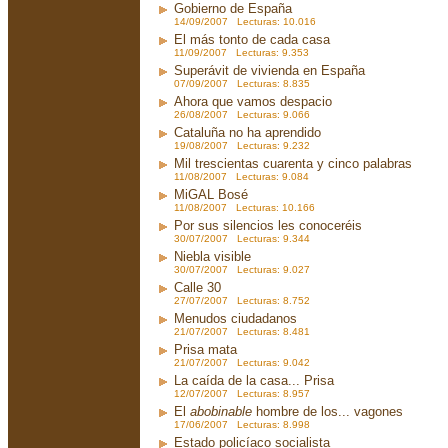
Gobierno de España
14/09/2007 Lecturas: 10.016
El más tonto de cada casa
11/09/2007 Lecturas: 9.353
Superávit de vivienda en España
07/09/2007 Lecturas: 8.835
Ahora que vamos despacio
26/08/2007 Lecturas: 9.066
Cataluña no ha aprendido
19/08/2007 Lecturas: 9.232
Mil trescientas cuarenta y cinco palabras
11/08/2007 Lecturas: 9.084
MiGAL Bosé
11/08/2007 Lecturas: 10.166
Por sus silencios les conoceréis
30/07/2007 Lecturas: 9.344
Niebla visible
30/07/2007 Lecturas: 9.027
Calle 30
27/07/2007 Lecturas: 8.752
Menudos ciudadanos
21/07/2007 Lecturas: 8.481
Prisa mata
21/07/2007 Lecturas: 9.042
La caída de la casa... Prisa
12/07/2007 Lecturas: 8.957
El
abobinable
hombre de los... vagones
17/06/2007 Lecturas: 8.998
Estado policíaco socialista