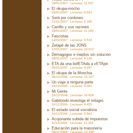
29/01/2007 Lecturas: 11.537
El okupa-mocho
26/01/2007 Lecturas: 9.643
Será por cordones
21/01/2007 Lecturas: 9.166
Carrillo y sus razones
19/01/2007 Lecturas: 11.160
Fascistas
14/01/2007 Lecturas: 9.534
Zetapé de las JONS
13/01/2007 Lecturas: 10.012
Demagogos e ineptos sin solución
09/01/2007 Lecturas: 9.146
ETA da una bofETAda a zETApé
05/01/2007 Lecturas: 9.487
El okupa de la Moncloa
26/12/2006 Lecturas: 10.107
Un viaje a ninguna parte
24/12/2006 Lecturas: 9.081
Mi Gente
24/12/2006 Lecturas: 10.628
Gabilondo investiga el milagro
20/12/2006 Lecturas: 9.455
El estado social socialista
14/12/2006 Lecturas: 9.561
Acojonante subida de impuestos
11/12/2006 Lecturas: 12.302
Educación para la masonería
08/12/2006 Lecturas: 13.298