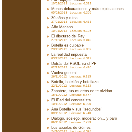
10/02/2013 Lecturas: 6.332
Menos delcaraciones y más explicaciones
05/02/2013 Lecturas: 6.305
30 años y ruina
27/01/2013 Lecturas: 6.453
Año Mariano
10/01/2013 Lecturas: 6.135
El discurso del Rey
27/12/2012 Lecturas: 6.049
Botella es culpable
23/12/2012 Lecturas: 6.359
La realidad impuesta
03/12/2012 Lecturas: 6.312
Detrás del PSOE irá el PP
02/12/2012 Lecturas: 6.490
Vuelva general
26/11/2012 Lecturas: 6.715
Botella, botellón y botellazo
22/11/2012 Lecturas: 6.523
Zapatero, tus muertos no te olvidan
16/11/2012 Lecturas: 6.477
El iPad del congresista
10/11/2012 Lecturas: 6.396
Ana Botella y sus "segundos"
09/11/2012 Lecturas: 6.240
Diálogo, sosiego, moderación... y paro
06/11/2012 Lecturas: 7.223
Los abuelos de Gómez
24/10/2012 Lecturas: 6.378