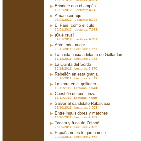
14/02/2012 Lecturas: 6.687
Brindaré con champán
12/02/2012 Lecturas: 6.748
Amanecer rojo
06/02/2012 Lecturas: 6.708
El País, como el culo
26/01/2012 Lecturas: 7.083
¡Qué cruz!
01/01/2012 Lecturas: 6.341
Ante todo, negar
28/12/2011 Lecturas: 6.651
La huida hacia adelante de Gallardón
17/12/2011 Lecturas: 7.233
La Quinta del Sordo
15/12/2011 Lecturas: 7.170
Rebelión en esta granja
03/12/2011 Lecturas: 7.019
La zorra en el gallinero
18/11/2011 Lecturas: 7.643
Cuestión de confianza
14/11/2011 Lecturas: 7.088
Salvar al candidato Rubalcaba
21/10/2011 Lecturas: 6.903
Entre inquisidores y matones
14/10/2011 Lecturas: 7.189
Tocata y fuga de Zetapé
25/09/2011 Lecturas: 7.485
España no es lo que parece
22/08/2011 Lecturas: 7.562