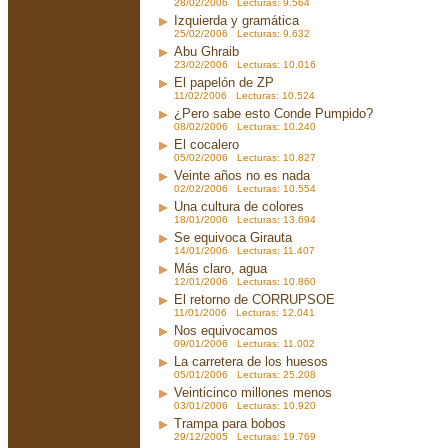
28/02/2006 Lecturas: 9.564
Izquierda y gramática
25/02/2006 Lecturas: 9.632
Abu Ghraib
23/02/2006 Lecturas: 10.016
El papelón de ZP
11/02/2006 Lecturas: 10.524
¿Pero sabe esto Conde Pumpido?
08/02/2006 Lecturas: 10.240
El cocalero
05/02/2006 Lecturas: 10.827
Veinte años no es nada
02/02/2006 Lecturas: 10.554
Una cultura de colores
18/01/2006 Lecturas: 13.694
Se equivoca Girauta
14/01/2006 Lecturas: 11.407
Más claro, agua
12/01/2006 Lecturas: 10.860
El retorno de CORRUPSOE
11/01/2006 Lecturas: 12.041
Nos equivocamos
09/01/2006 Lecturas: 11.002
La carretera de los huesos
05/01/2006 Lecturas: 25.208
Veinticinco millones menos
03/01/2006 Lecturas: 10.920
Trampa para bobos
29/12/2005 Lecturas: 19.769