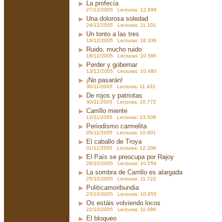
La profecía
27/12/2005 Lecturas: 12.899
Una dolorosa soledad
24/12/2005 Lecturas: 11.101
Un tonto a las tres
19/12/2005 Lecturas: 18.336
Ruido, mucho ruido
18/12/2005 Lecturas: 10.586
Perder y gobernar
13/12/2005 Lecturas: 10.480
¡No pasarán!
30/11/2005 Lecturas: 11.432
De rojos y patriotas
30/11/2005 Lecturas: 10.772
Carrillo miente
12/11/2005 Lecturas: 13.508
Periodismo carmelita
05/11/2005 Lecturas: 10.901
El caballo de Troya
01/11/2005 Lecturas: 12.206
El País se preocupa por Rajoy
26/10/2005 Lecturas: 10.556
La sombra de Carrillo es alargada
25/10/2005 Lecturas: 11.722
Politicamoribundia
23/10/2005 Lecturas: 10.655
Os estáis volviendo locos
22/10/2005 Lecturas: 11.086
El bloqueo