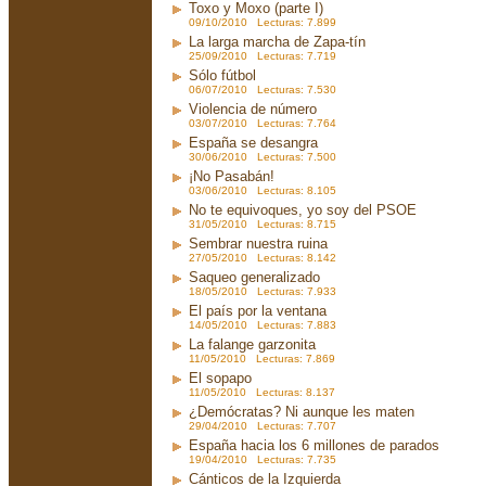
Toxo y Moxo (parte I)
09/10/2010 Lecturas: 7.899
La larga marcha de Zapa-tín
25/09/2010 Lecturas: 7.719
Sólo fútbol
06/07/2010 Lecturas: 7.530
Violencia de número
03/07/2010 Lecturas: 7.764
España se desangra
30/06/2010 Lecturas: 7.500
¡No Pasabán!
03/06/2010 Lecturas: 8.105
No te equivoques, yo soy del PSOE
31/05/2010 Lecturas: 8.715
Sembrar nuestra ruina
27/05/2010 Lecturas: 8.142
Saqueo generalizado
18/05/2010 Lecturas: 7.933
El país por la ventana
14/05/2010 Lecturas: 7.883
La falange garzonita
11/05/2010 Lecturas: 7.869
El sopapo
11/05/2010 Lecturas: 8.137
¿Demócratas? Ni aunque les maten
29/04/2010 Lecturas: 7.707
España hacia los 6 millones de parados
19/04/2010 Lecturas: 7.735
Cánticos de la Izquierda