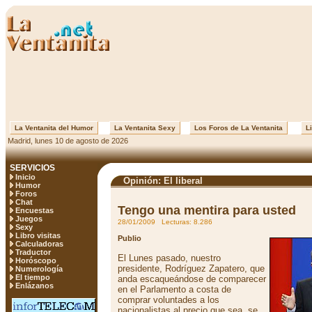
La Ventanita del Humor
La Ventanita Sexy
Los Foros de La Ventanita
Li
Madrid, lunes 10 de agosto de 2026
SERVICIOS
Inicio
Opinión: El liberal
Humor
Foros
Chat
Tengo una mentira para usted
Encuestas
Juegos
28/01/2009 Lecturas: 8.286
Sexy
Libro visitas
Publio
Calculadoras
Traductor
El Lunes pasado, nuestro
Horóscopo
presidente, Rodríguez Zapatero, que
Numerología
El tiempo
anda escaqueándose de comparecer
Enlázanos
en el Parlamento a costa de
comprar voluntades a los
nacionalistas al precio que sea, se