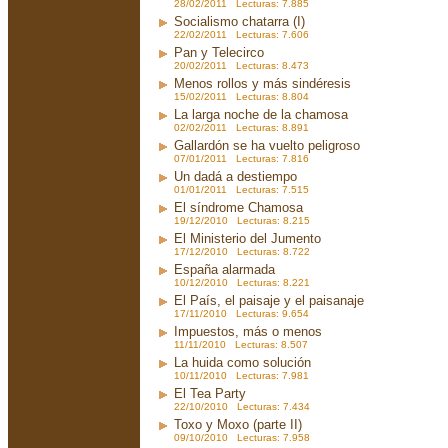
28/02/2011 Lecturas: 7.885
Socialismo chatarra (I)
22/02/2011 Lecturas: 7.606
Pan y Telecirco
20/02/2011 Lecturas: 8.473
Menos rollos y más sindéresis
15/02/2011 Lecturas: 8.804
La larga noche de la chamosa
02/02/2011 Lecturas: 8.891
Gallardón se ha vuelto peligroso
07/01/2011 Lecturas: 7.816
Un dadá a destiempo
01/01/2011 Lecturas: 7.515
El síndrome Chamosa
19/12/2010 Lecturas: 8.215
El Ministerio del Jumento
17/12/2010 Lecturas: 8.722
España alarmada
10/12/2010 Lecturas: 8.221
El País, el paisaje y el paisanaje
17/11/2010 Lecturas: 9.654
Impuestos, más o menos
11/11/2010 Lecturas: 8.507
La huida como solución
10/11/2010 Lecturas: 7.981
El Tea Party
22/10/2010 Lecturas: 7.434
Toxo y Moxo (parte II)
09/10/2010 Lecturas: 7.958