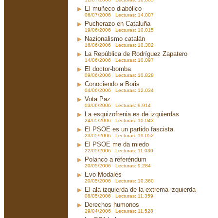
El muñeco diabólico
06/07/2006 Lecturas: 14.007
Pucherazo en Cataluña
19/06/2006 Lecturas: 10.015
Nazionalismo catalán
16/06/2006 Lecturas: 10.382
La República de Rodríguez Zapatero
14/06/2006 Lecturas: 10.097
El doctor-bomba
09/06/2006 Lecturas: 10.828
Conociendo a Boris
04/06/2006 Lecturas: 12.034
Vota Paz
03/06/2006 Lecturas: 9.914
La esquizofrenia es de izquierdas
24/05/2006 Lecturas: 10.043
El PSOE es un partido fascista
23/05/2006 Lecturas: 19.052
El PSOE me da miedo
22/05/2006 Lecturas: 11.030
Polanco a referéndum
20/05/2006 Lecturas: 9.284
Evo Modales
20/05/2006 Lecturas: 10.360
El ala izquierda de la extrema izquierda
08/05/2006 Lecturas: 11.359
Derechos humonos
29/04/2006 Lecturas: 11.528