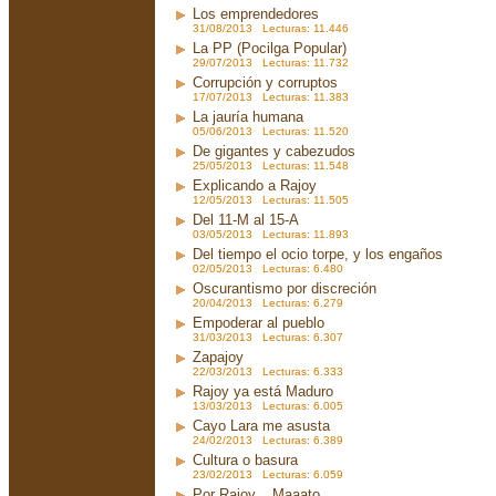
Los emprendedores
31/08/2013 Lecturas: 11.446
La PP (Pocilga Popular)
29/07/2013 Lecturas: 11.732
Corrupción y corruptos
17/07/2013 Lecturas: 11.383
La jauría humana
05/06/2013 Lecturas: 11.520
De gigantes y cabezudos
25/05/2013 Lecturas: 11.548
Explicando a Rajoy
12/05/2013 Lecturas: 11.505
Del 11-M al 15-A
03/05/2013 Lecturas: 11.893
Del tiempo el ocio torpe, y los engaños
02/05/2013 Lecturas: 6.480
Oscurantismo por discreción
20/04/2013 Lecturas: 6.279
Empoderar al pueblo
31/03/2013 Lecturas: 6.307
Zapajoy
22/03/2013 Lecturas: 6.333
Rajoy ya está Maduro
13/03/2013 Lecturas: 6.005
Cayo Lara me asusta
24/02/2013 Lecturas: 6.389
Cultura o basura
23/02/2013 Lecturas: 6.059
Por Rajoy... Maaato