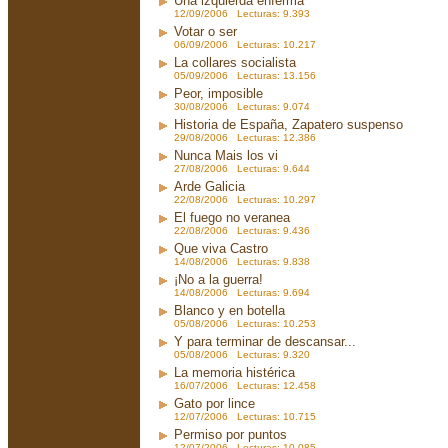
Una izquierda enferma
12/09/2006 Lecturas: 9.393
Votar o ser
06/09/2006 Lecturas: 10.217
La collares socialista
05/09/2006 Lecturas: 13.156
Peor, imposible
30/08/2006 Lecturas: 9.074
Historia de España, Zapatero suspenso
29/08/2006 Lecturas: 12.386
Nunca Mais los vi
27/08/2006 Lecturas: 9.644
Arde Galicia
22/08/2006 Lecturas: 10.297
El fuego no veranea
22/08/2006 Lecturas: 9.436
Que viva Castro
14/08/2006 Lecturas: 9.838
¡No a la guerra!
14/08/2006 Lecturas: 9.694
Blanco y en botella
05/08/2006 Lecturas: 10.253
Y para terminar de descansar...
05/08/2006 Lecturas: 9.320
La memoria histérica
16/07/2006 Lecturas: 12.458
Gato por lince
12/07/2006 Lecturas: 10.715
Permiso por puntos
12/07/2006 Lecturas: 10.085