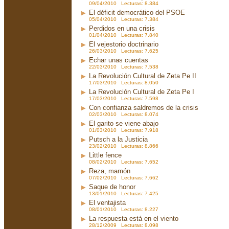
09/04/2010 Lecturas: 8.384
El déficit democrático del PSOE
05/04/2010 Lecturas: 7.384
Perdidos en una crisis
01/04/2010 Lecturas: 7.840
El vejestorio doctrinario
26/03/2010 Lecturas: 7.625
Echar unas cuentas
22/03/2010 Lecturas: 7.538
La Revolución Cultural de Zeta Pe II
17/03/2010 Lecturas: 8.050
La Revolución Cultural de Zeta Pe I
17/03/2010 Lecturas: 7.598
Con confianza saldremos de la crisis
02/03/2010 Lecturas: 8.074
El garito se viene abajo
01/03/2010 Lecturas: 7.918
Putsch a la Justicia
23/02/2010 Lecturas: 8.866
Little fence
08/02/2010 Lecturas: 7.652
Reza, mamón
07/02/2010 Lecturas: 7.662
Saque de honor
13/01/2010 Lecturas: 7.425
El ventajista
08/01/2010 Lecturas: 8.227
La respuesta está en el viento
28/12/2009 Lecturas: 8.098