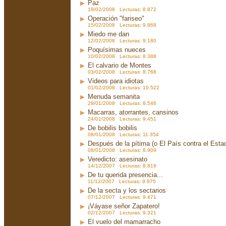
Paz
19/02/2008 Lecturas: 8.872
Operación "fariseo"
15/02/2008 Lecturas: 9.868
Miedo me dan
12/02/2008 Lecturas: 9.180
Poquísimas nueces
10/02/2008 Lecturas: 8.388
El calvario de Montes
03/02/2008 Lecturas: 8.768
Videos para idiotas
01/02/2008 Lecturas: 10.522
Menuda semanita
29/01/2008 Lecturas: 8.546
Macarras, atorrantes, cansinos
24/01/2008 Lecturas: 9.451
De bobilis bobilis
08/01/2008 Lecturas: 11.354
Después de la pítima (o El País contra el Est
08/01/2008 Lecturas: 8.909
Veredicto: asesinato
14/12/2007 Lecturas: 8.819
De tu querida presencia...
11/12/2007 Lecturas: 9.975
De la secta y los sectarios
07/12/2007 Lecturas: 9.471
¡Váyase señor Zapatero!
02/12/2007 Lecturas: 9.321
El vuelo del mamarracho