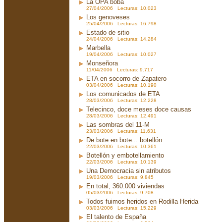
La OPA boba
27/04/2006 Lecturas: 10.023
Los genoveses
25/04/2006 Lecturas: 16.798
Estado de sitio
24/04/2006 Lecturas: 14.284
Marbella
19/04/2006 Lecturas: 10.027
Monseñora
11/04/2006 Lecturas: 9.717
ETA en socorro de Zapatero
03/04/2006 Lecturas: 10.190
Los comunicados de ETA
28/03/2006 Lecturas: 12.228
Telecinco, doce meses doce causas
28/03/2006 Lecturas: 12.491
Las sombras del 11-M
23/03/2006 Lecturas: 11.631
De bote en bote... botellón
22/03/2006 Lecturas: 10.361
Botellón y embotellamiento
22/03/2006 Lecturas: 10.139
Una Democracia sin atributos
19/03/2006 Lecturas: 9.845
En total, 360.000 viviendas
05/03/2006 Lecturas: 9.708
Todos fuimos heridos en Rodilla Herida
03/03/2006 Lecturas: 15.229
El talento de España