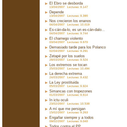
El Ebro se desborda
13/04/2007 Lecturas: 9.147
Depende
13/04/2007 Lecturas: 9.390
Nos crecieron los enanos
04/04/2007 Lecturas: 10.019
Es-cán-da-lo, es un es-cán-dalo...
04/04/2007 Lecturas: 9.744
El charnego violento
03/04/2007 Lecturas: 9.670
Demasiado tarde para los Polanco
02/04/2007 Lecturas: 9.291
Zetapé por los suelos
28/03/2007 Lecturas: 9.524
Los extremos se tocan
25/03/2007 Lecturas: 10.494
La derecha extrema
24/03/2007 Lecturas: 9.432
La Ley prostituida
05/03/2007 Lecturas: 9.924
Simancas con tropezones
01/03/2007 Lecturas: 9.614
In ictu oculi
23/02/2007 Lecturas: 10.538
A mí que me persigan
15/02/2007 Lecturas: 9.263
Engañar siempre y a todos
09/02/2007 Lecturas: 9.040
Todos contra el PP