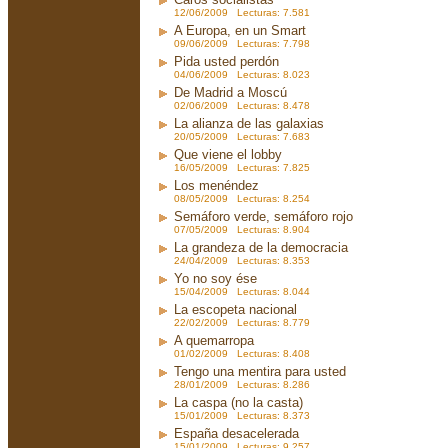
12/06/2009 Lecturas: 7.581
A Europa, en un Smart
09/06/2009 Lecturas: 7.798
Pida usted perdón
04/06/2009 Lecturas: 8.023
De Madrid a Moscú
02/06/2009 Lecturas: 8.478
La alianza de las galaxias
20/05/2009 Lecturas: 7.683
Que viene el lobby
16/05/2009 Lecturas: 7.825
Los menéndez
08/05/2009 Lecturas: 8.254
Semáforo verde, semáforo rojo
07/05/2009 Lecturas: 8.904
La grandeza de la democracia
24/04/2009 Lecturas: 8.353
Yo no soy ése
15/04/2009 Lecturas: 8.044
La escopeta nacional
22/02/2009 Lecturas: 8.779
A quemarropa
01/02/2009 Lecturas: 8.408
Tengo una mentira para usted
28/01/2009 Lecturas: 8.286
La caspa (no la casta)
15/01/2009 Lecturas: 8.373
España desacelerada
15/01/2009 Lecturas: 9.257