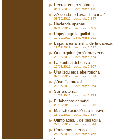
Pedraz como síntoma
06/10/2012 Lecturas: 6.419
¿A dónde te llevan España?
03/10/2012 Lecturas: 6.347
Hacienda apenas
02/10/2012 Lecturas: 6.409
Rajoy coge la guillette
17/09/2012 Lecturas: 6.782
España está mal... de la cabeza
12/09/2012 Lecturas: 6.693
Que alguien (nos) intervenga
28/08/2012 Lecturas: 6.674
La sentina del chivo
12/08/2012 Lecturas: 6.897
Una izquierda aberroncha
09/08/2012 Lecturas: 6.674
¡Viva Catarroja!
28/07/2012 Lecturas: 6.864
Ser Sistema
14/07/2012 Lecturas: 6.773
El laberinto español
28/06/2012 Lecturas: 6.519
Maltrato psicológico masivo
13/06/2012 Lecturas: 6.887
Olimpiadas... de pesadilla
29/05/2012 Lecturas: 6.644
Comernos el coco
26/05/2012 Lecturas: 6.756