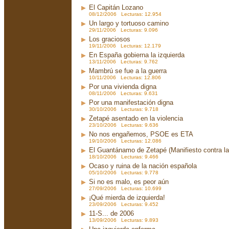
El Capitán Lozano
08/12/2006 Lecturas: 12.954
Un largo y tortuoso camino
29/11/2006 Lecturas: 9.096
Los graciosos
19/11/2006 Lecturas: 12.179
En España gobierna la izquierda
13/11/2006 Lecturas: 9.762
Mambrú se fue a la guerra
10/11/2006 Lecturas: 12.806
Por una vivienda digna
08/11/2006 Lecturas: 9.631
Por una manifestación digna
30/10/2006 Lecturas: 9.718
Zetapé asentado en la violencia
23/10/2006 Lecturas: 9.636
No nos engañemos, PSOE es ETA
19/10/2006 Lecturas: 12.086
El Guantánamo de Zetapé (Manifiesto contra la 
18/10/2006 Lecturas: 9.466
Ocaso y ruina de la nación española
05/10/2006 Lecturas: 9.778
Si no es malo, es peor aún
27/09/2006 Lecturas: 10.699
¡Qué mierda de izquierda!
23/09/2006 Lecturas: 9.452
11-S... de 2006
13/09/2006 Lecturas: 9.893