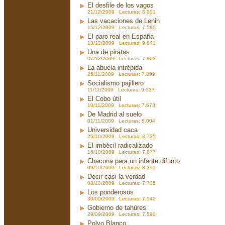
El desfile de los vagos
21/12/2009 Lecturas: 8.001
Las vacaciones de Lenin
15/12/2009 Lecturas: 7.585
El paro real en España
13/12/2009 Lecturas: 9.841
Una de piratas
07/12/2009 Lecturas: 7.803
La abuela intrépida
25/11/2009 Lecturas: 7.899
Socialismo pajillero
11/11/2009 Lecturas: 9.537
El Cobo útil
10/11/2009 Lecturas: 7.673
De Madrid al suelo
01/11/2009 Lecturas: 8.004
Universidad caca
25/10/2009 Lecturas: 8.725
El imbécil radicalizado
16/10/2009 Lecturas: 7.877
Chacona para un infante difunto
09/10/2009 Lecturas: 8.391
Decir casi la verdad
03/10/2009 Lecturas: 7.705
Los ponderosos
30/09/2009 Lecturas: 7.542
Gobierno de tahúres
29/09/2009 Lecturas: 7.590
Polvo Blanco