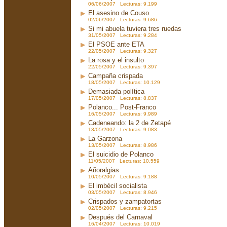
06/06/2007 Lecturas: 9.199
El asesino de Couso
02/06/2007 Lecturas: 9.686
Si mi abuela tuviera tres ruedas
31/05/2007 Lecturas: 9.284
El PSOE ante ETA
22/05/2007 Lecturas: 9.327
La rosa y el insulto
22/05/2007 Lecturas: 9.397
Campaña crispada
18/05/2007 Lecturas: 10.129
Demasiada política
17/05/2007 Lecturas: 8.837
Polanco... Post-Franco
16/05/2007 Lecturas: 9.989
Cadeneando: la 2 de Zetapé
13/05/2007 Lecturas: 9.083
La Garzona
13/05/2007 Lecturas: 8.986
El suicidio de Polanco
11/05/2007 Lecturas: 10.559
Añoralgias
10/05/2007 Lecturas: 9.188
El imbécil socialista
03/05/2007 Lecturas: 8.946
Crispados y zampatortas
02/05/2007 Lecturas: 9.215
Después del Carnaval
16/04/2007 Lecturas: 10.019