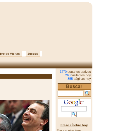
bro de Visitas
Juegos
7270
usuarios activos
263
visitantes hoy
355
páginas hoy
Buscar
Frase célebre hoy
Ten tus ojos bien