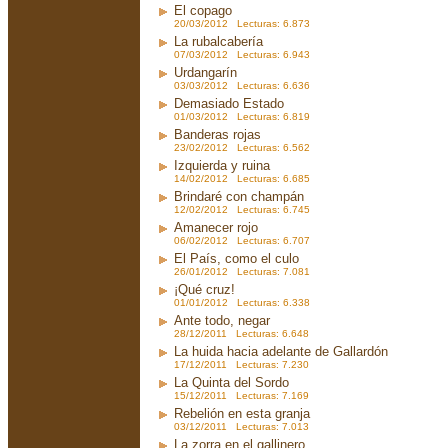
El copago
20/03/2012 Lecturas: 6.873
La rubalcabería
07/03/2012 Lecturas: 6.943
Urdangarín
03/03/2012 Lecturas: 6.636
Demasiado Estado
01/03/2012 Lecturas: 6.819
Banderas rojas
23/02/2012 Lecturas: 6.562
Izquierda y ruina
14/02/2012 Lecturas: 6.685
Brindaré con champán
12/02/2012 Lecturas: 6.745
Amanecer rojo
06/02/2012 Lecturas: 6.707
El País, como el culo
26/01/2012 Lecturas: 7.081
¡Qué cruz!
01/01/2012 Lecturas: 6.338
Ante todo, negar
28/12/2011 Lecturas: 6.648
La huida hacia adelante de Gallardón
17/12/2011 Lecturas: 7.230
La Quinta del Sordo
15/12/2011 Lecturas: 7.169
Rebelión en esta granja
03/12/2011 Lecturas: 7.013
La zorra en el gallinero