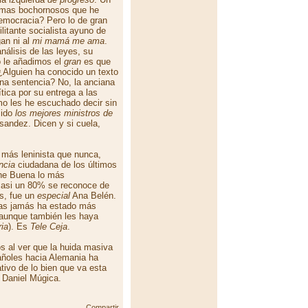
 mas bochornosos que he
mocracia? Pero lo de gran
ilitante socialista ayuno de
an ni al
mi mamá me ama
.
nálisis de las leyes, su
to le añadimos el
gran
es que
¿Alguien ha conocido un texto
una sentencia? No, la anciana
ítica por su entrega a las
mo les he escuchado decir sin
sido
los mejores ministros de
 sandez. Dicen y si cuela,
 más leninista que nunca,
ncia
ciudadana de los últimos
he Buena lo más
 casi un 80% se reconoce de
os, fue un
especial
Ana Belén.
stas jamás ha estado más
 (aunque también les haya
ria
). Es
Tele Ceja
.
 al ver que la huida masiva
ñoles hacia Alemania ha
ivo de lo bien que va esta
 Daniel Múgica.
Compartir