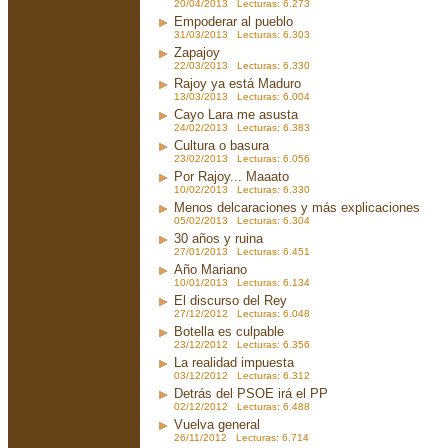
20/04/2013 Lecturas: 6.273
Empoderar al pueblo
31/03/2013 Lecturas: 6.303
Zapajoy
22/03/2013 Lecturas: 6.330
Rajoy ya está Maduro
13/03/2013 Lecturas: 6.004
Cayo Lara me asusta
24/02/2013 Lecturas: 6.383
Cultura o basura
23/02/2013 Lecturas: 6.056
Por Rajoy... Maaato
10/02/2013 Lecturas: 6.330
Menos delcaraciones y más explicaciones
05/02/2013 Lecturas: 6.304
30 años y ruina
27/01/2013 Lecturas: 6.451
Año Mariano
10/01/2013 Lecturas: 6.134
El discurso del Rey
27/12/2012 Lecturas: 6.048
Botella es culpable
23/12/2012 Lecturas: 6.356
La realidad impuesta
03/12/2012 Lecturas: 6.312
Detrás del PSOE irá el PP
02/12/2012 Lecturas: 6.488
Vuelva general
26/11/2012 Lecturas: 6.714