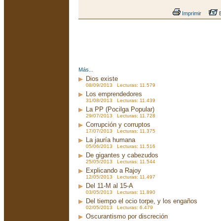
Imprimir
E
Más...
Dios existe
08/09/2013 Lecturas: 11.579
Los emprendedores
31/08/2013 Lecturas: 11.439
La PP (Pocilga Popular)
29/07/2013 Lecturas: 11.728
Corrupción y corruptos
17/07/2013 Lecturas: 11.375
La jauría humana
05/06/2013 Lecturas: 11.516
De gigantes y cabezudos
25/05/2013 Lecturas: 11.544
Explicando a Rajoy
12/05/2013 Lecturas: 11.497
Del 11-M al 15-A
03/05/2013 Lecturas: 11.890
Del tiempo el ocio torpe, y los engaños
02/05/2013 Lecturas: 6.479
Oscurantismo por discreción