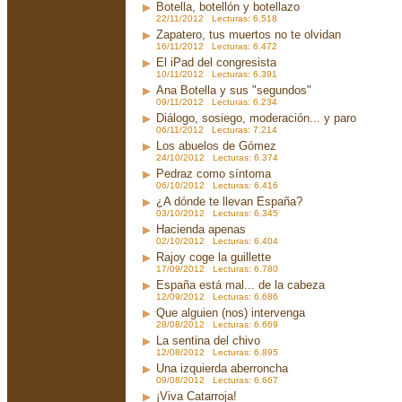
Botella, botellón y botellazo
22/11/2012 Lecturas: 6.518
Zapatero, tus muertos no te olvidan
16/11/2012 Lecturas: 6.472
El iPad del congresista
10/11/2012 Lecturas: 6.391
Ana Botella y sus "segundos"
09/11/2012 Lecturas: 6.234
Diálogo, sosiego, moderación... y paro
06/11/2012 Lecturas: 7.214
Los abuelos de Gómez
24/10/2012 Lecturas: 6.374
Pedraz como síntoma
06/10/2012 Lecturas: 6.416
¿A dónde te llevan España?
03/10/2012 Lecturas: 6.345
Hacienda apenas
02/10/2012 Lecturas: 6.404
Rajoy coge la guillette
17/09/2012 Lecturas: 6.780
España está mal... de la cabeza
12/09/2012 Lecturas: 6.686
Que alguien (nos) intervenga
28/08/2012 Lecturas: 6.669
La sentina del chivo
12/08/2012 Lecturas: 6.895
Una izquierda aberroncha
09/08/2012 Lecturas: 6.667
¡Viva Catarroja!