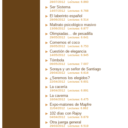
28/07/2012 Lecturas: 6.860
Ser Sistema
14/07/2012 Lecturas: 6.768
El laberinto español
28/06/2012 Lecturas: 6.514
Maltrato psicológico masivo
13/06/2012 Lecturas: 6.877
Olimpiadas... de pesadilla
29/05/2012 Lecturas: 6.641
Comernos el coco
26/05/2012 Lecturas: 6.753
Cuestión de elegancia
14/05/2012 Lecturas: 6.945
Tómbola
06/05/2012 Lecturas: 7.007
Soraya y un señor de Santiago
29/04/2012 Lecturas: 6.616
¿Seremos los elegidos?
22/04/2012 Lecturas: 6.601
La cacería
19/04/2012 Lecturas: 6.891
La caverna
16/04/2012 Lecturas: 6.475
Expo-matones de Mapfre
11/04/2012 Lecturas: 6.862
102 días con Rajoy
04/04/2012 Lecturas: 6.879
Otra juerga general
29/03/2012 Lecturas: 6.519