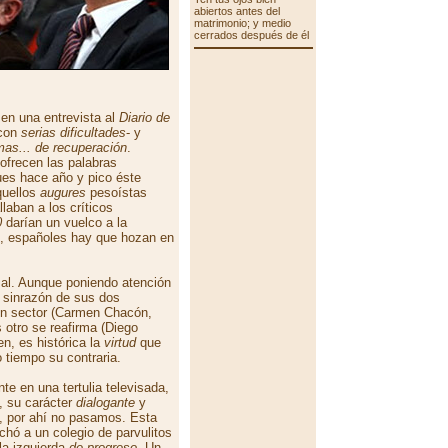
abiertos antes del
matrimonio; y medio
cerrados después de él
en una entrevista al
Diario de
-con
serias dificultades
- y
mas... de recuperación
.
 ofrecen las palabras
Pues hace año y pico éste
quellos
augures
pesoístas
laban a los críticos
0
darían un vuelco a la
11, españoles hay que hozan en
mal. Aunque poniendo atención
a sinrazón de sus dos
un sector (Carmen Chacón,
s otro se reafirma (Diego
en, es histórica la
virtud
que
 tiempo su contraria.
te en una tertulia televisada,
a, su carácter
dialogante
y
y, por ahí no pasamos. Esta
hó a un colegio de parvulitos
la izquierda
de progreso
. Un