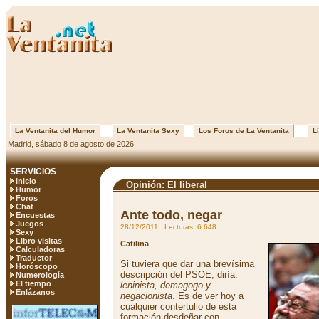
La Ventanita del Humor
La Ventanita Sexy
Los Foros de La Ventanita
Li
Madrid, sábado 8 de agosto de 2026
SERVICIOS
Inicio
Opinión: El liberal
Humor
Foros
Chat
Ante todo, negar
Encuestas
Juegos
28/12/2011 Lecturas: 6.648
Sexy
Libro visitas
Catilina
Calculadoras
Traductor
Si tuviera que dar una brevísima
Horóscopo
descripción del PSOE, diría:
Numerología
El tiempo
leninista, demagogo y
Enlázanos
negacionista
. Es de ver hoy a
cualquier contertulio de esta
formación desdeñar con