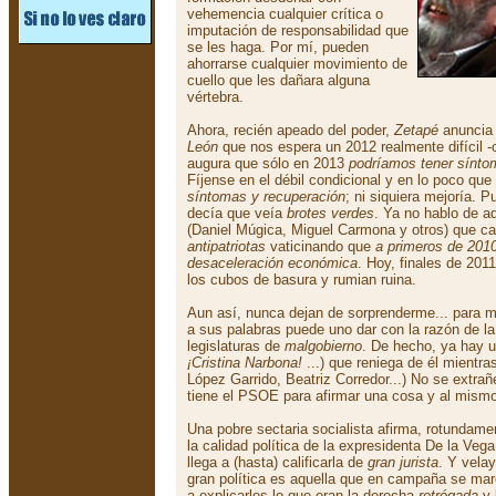
vehemencia cualquier crítica o
imputación de responsabilidad que
se les haga. Por mí, pueden
ahorrarse cualquier movimiento de
cuello que les dañara alguna
vértebra.
Ahora, recién apeado del poder,
Zetapé
anuncia 
León
que nos espera un 2012 realmente difícil 
augura que sólo en 2013
podríamos tener sínto
Fíjense en el débil condicional y en lo poco que
síntomas y recuperación
; ni siquiera mejoría. 
decía que veía
brotes verdes
. Ya no hablo de a
(Daniel Múgica, Miguel Carmona y otros) que cal
antipatriotas
vaticinando que
a primeros de 201
desaceleración económica
. Hoy, finales de 20
los cubos de basura y rumian ruina.
Aun así, nunca dejan de sorprenderme... para 
a sus palabras puede uno dar con la razón de l
legislaturas de
malgobierno
. De hecho, ya hay 
¡Cristina Narbona!
...) que reniega de él mientra
López Garrido, Beatriz Corredor...) No se extrañ
tiene el PSOE para afirmar una cosa y al mismo
Una pobre sectaria socialista afirma, rotundamen
la calidad política de la expresidenta De la Veg
llega a (hasta) calificarla de
gran jurista
. Y vela
gran política es aquella que en campaña se marc
a explicarles lo que eran la derecha
retrógada
y 