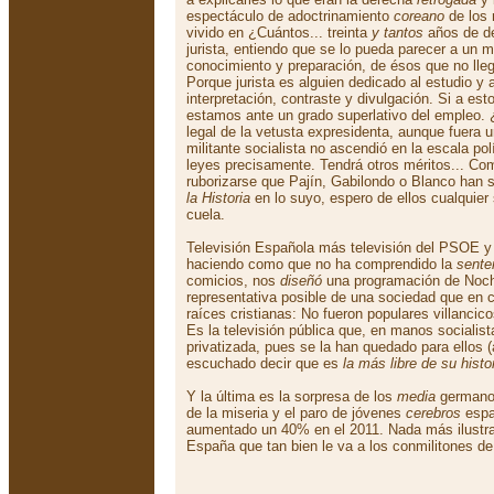
espectáculo de adoctrinamiento
coreano
de los
vivido en ¿Cuántos... treinta
y tantos
años de de
jurista, entiendo que se lo pueda parecer a un m
conocimiento y preparación, de ésos que no lleg
Porque jurista es alguien dedicado al estudio y a
interpretación, contraste y divulgación. Si a es
estamos ante un grado superlativo del empleo. 
legal de la vetusta expresidenta, aunque fuera 
militante socialista no ascendió en la escala pol
leyes precisamente. Tendrá otros méritos... Co
ruborizarse que Pajín, Gabilondo o Blanco han 
la Historia
en lo suyo, espero de ellos cualquier
cuela.
Televisión Española más televisión del PSOE y
haciendo como que no ha comprendido la
sente
comicios, nos
diseñó
una programación de Noc
representativa posible de una sociedad que en
raíces cristianas: No fueron populares villancic
Es la televisión pública que, en manos sociali
privatizada, pues se la han quedado para ellos
escuchado decir que es
la más libre de su histo
Y la última es la sorpresa de los
media
germanos
de la miseria y el paro de jóvenes
cerebros
espa
aumentado un 40% en el 2011. Nada más ilustrat
España que tan bien le va a los conmilitones de