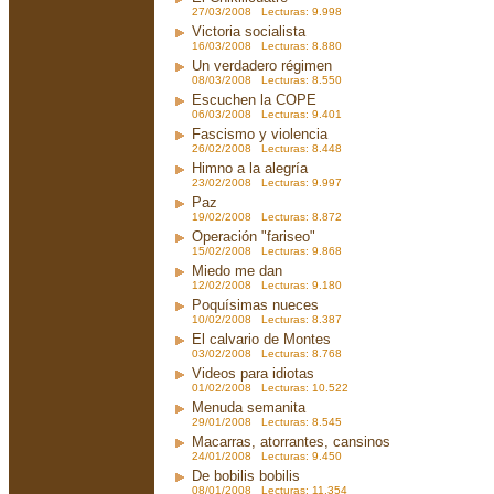
27/03/2008 Lecturas: 9.998
Victoria socialista
16/03/2008 Lecturas: 8.880
Un verdadero régimen
08/03/2008 Lecturas: 8.550
Escuchen la COPE
06/03/2008 Lecturas: 9.401
Fascismo y violencia
26/02/2008 Lecturas: 8.448
Himno a la alegría
23/02/2008 Lecturas: 9.997
Paz
19/02/2008 Lecturas: 8.872
Operación "fariseo"
15/02/2008 Lecturas: 9.868
Miedo me dan
12/02/2008 Lecturas: 9.180
Poquísimas nueces
10/02/2008 Lecturas: 8.387
El calvario de Montes
03/02/2008 Lecturas: 8.768
Videos para idiotas
01/02/2008 Lecturas: 10.522
Menuda semanita
29/01/2008 Lecturas: 8.545
Macarras, atorrantes, cansinos
24/01/2008 Lecturas: 9.450
De bobilis bobilis
08/01/2008 Lecturas: 11.354