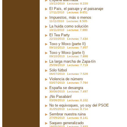
10/12/2010 Lecturas: 8.220
El País, el paisaje y el paisanaje
17/11/2010 Lecturas: 9.651
Impuestos, más o menos
11/11/2010 Lecturas: 8.505
La huida como solución
10/11/2010 Lecturas: 7.980
El Tea Party
22/10/2010 Lecturas: 7.434
Toxo y Moxo (parte II)
09/10/2010 Lecturas: 7.957
Toxo y Moxo (parte I)
09/10/2010 Lecturas: 7.898
La larga marcha de Zapa-tín
25/09/2010 Lecturas: 7.719
Sólo fútbol
06/07/2010 Lecturas: 7.528
Violencia de número
03/07/2010 Lecturas: 7.764
España se desangra
30/06/2010 Lecturas: 7.497
¡No Pasabán!
03/06/2010 Lecturas: 8.102
No te equivoques, yo soy del PSOE
31/05/2010 Lecturas: 8.714
Sembrar nuestra ruina
27/05/2010 Lecturas: 8.141
Saqueo generalizado
18/05/2010 Lecturas: 7.933