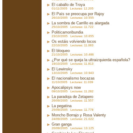
El caballo de Troya
01/11/2005 Lecturas: 12.205
El País se preocupa por Rajoy
26/10/2005 Lecturas: 10.555
La sombra de Carrillo es alargada
25/10/2005 Lecturas: 11.722
Politicamoribundia
23/10/2005 Lecturas: 10.655
Os estáis volviendo locos
22/10/2005 Lecturas: 11.083
El bloqueo
21/10/2005 Lecturas: 10.486
¿Por qué se queja la ultraizquierda española?
19/10/2005 Lecturas: 11.813
El Lewinsky
13/10/2005 Lecturas: 10.943
El nacionalismo bocazas
11/10/2005 Lecturas: 11.039
Apocalipsys now
09/10/2005 Lecturas: 11.282
La paradoja de Zetapero
26/09/2005 Lecturas: 11.557
La pegatina
25/09/2005 Lecturas: 11.778
Moncho Borrajo y Rosa Valenty
24/09/2005 Lecturas: 21.022
Gran ganga
20/09/2005 Lecturas: 13.125