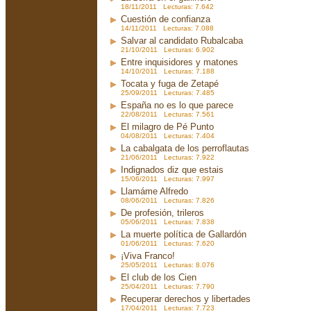
18/11/2011 Lecturas: 7.642
Cuestión de confianza
14/11/2011 Lecturas: 7.088
Salvar al candidato Rubalcaba
21/10/2011 Lecturas: 6.902
Entre inquisidores y matones
14/10/2011 Lecturas: 7.188
Tocata y fuga de Zetapé
25/09/2011 Lecturas: 7.485
España no es lo que parece
22/08/2011 Lecturas: 7.561
El milagro de Pé Punto
04/08/2011 Lecturas: 7.404
La cabalgata de los perroflautas
21/06/2011 Lecturas: 7.922
Indignados diz que estais
15/06/2011 Lecturas: 7.997
Llamáme Alfredo
08/06/2011 Lecturas: 7.826
De profesión, trileros
05/06/2011 Lecturas: 7.838
La muerte política de Gallardón
01/06/2011 Lecturas: 7.620
¡Viva Franco!
25/05/2011 Lecturas: 8.076
El club de los Cien
25/04/2011 Lecturas: 7.790
Recuperar derechos y libertades
17/04/2011 Lecturas: 7.723