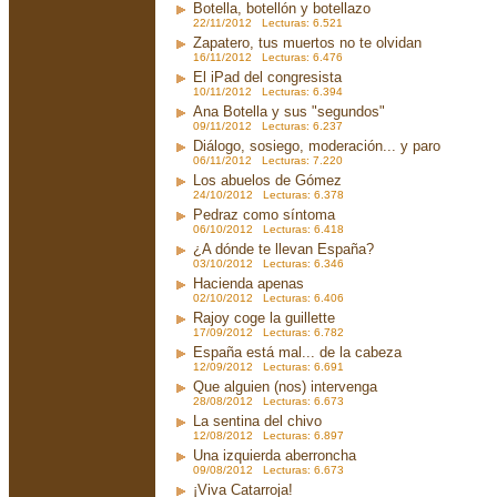
Botella, botellón y botellazo
22/11/2012 Lecturas: 6.521
Zapatero, tus muertos no te olvidan
16/11/2012 Lecturas: 6.476
El iPad del congresista
10/11/2012 Lecturas: 6.394
Ana Botella y sus "segundos"
09/11/2012 Lecturas: 6.237
Diálogo, sosiego, moderación... y paro
06/11/2012 Lecturas: 7.220
Los abuelos de Gómez
24/10/2012 Lecturas: 6.378
Pedraz como síntoma
06/10/2012 Lecturas: 6.418
¿A dónde te llevan España?
03/10/2012 Lecturas: 6.346
Hacienda apenas
02/10/2012 Lecturas: 6.406
Rajoy coge la guillette
17/09/2012 Lecturas: 6.782
España está mal... de la cabeza
12/09/2012 Lecturas: 6.691
Que alguien (nos) intervenga
28/08/2012 Lecturas: 6.673
La sentina del chivo
12/08/2012 Lecturas: 6.897
Una izquierda aberroncha
09/08/2012 Lecturas: 6.673
¡Viva Catarroja!