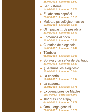
28/07/2012 Lecturas: 6.862
Ser Sistema
14/07/2012 Lecturas: 6.771
El laberinto español
28/06/2012 Lecturas: 6.515
Maltrato psicológico masivo
13/06/2012 Lecturas: 6.884
Olimpiadas... de pesadilla
29/05/2012 Lecturas: 6.643
Comernos el coco
26/05/2012 Lecturas: 6.756
Cuestión de elegancia
14/05/2012 Lecturas: 6.947
Tómbola
06/05/2012 Lecturas: 7.008
Soraya y un señor de Santiago
29/04/2012 Lecturas: 6.620
¿Seremos los elegidos?
22/04/2012 Lecturas: 6.604
La cacería
19/04/2012 Lecturas: 6.894
La caverna
16/04/2012 Lecturas: 6.476
Expo-matones de Mapfre
11/04/2012 Lecturas: 6.862
102 días con Rajoy
04/04/2012 Lecturas: 6.879
Otra juerga general
29/03/2012 Lecturas: 6.520