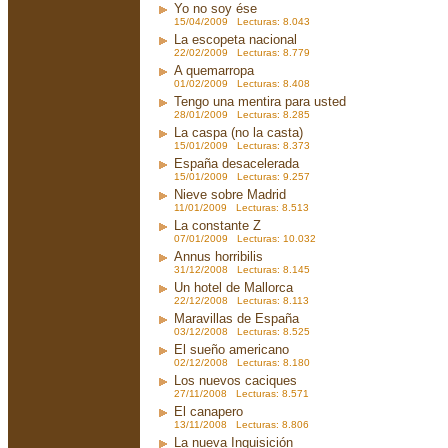
Yo no soy ése
15/04/2009 Lecturas: 8.043
La escopeta nacional
22/02/2009 Lecturas: 8.779
A quemarropa
01/02/2009 Lecturas: 8.408
Tengo una mentira para usted
28/01/2009 Lecturas: 8.285
La caspa (no la casta)
15/01/2009 Lecturas: 8.373
España desacelerada
15/01/2009 Lecturas: 9.257
Nieve sobre Madrid
11/01/2009 Lecturas: 8.513
La constante Z
07/01/2009 Lecturas: 10.032
Annus horribilis
31/12/2008 Lecturas: 8.145
Un hotel de Mallorca
22/12/2008 Lecturas: 8.113
Maravillas de España
03/12/2008 Lecturas: 8.525
El sueño americano
02/12/2008 Lecturas: 8.180
Los nuevos caciques
27/11/2008 Lecturas: 8.571
El canapero
13/11/2008 Lecturas: 8.806
La nueva Inquisición