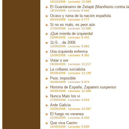
19/10/2006 Lecturas: 12.086
El Guantánamo de Zetapé (Manifiesto contra la 
18/10/2006 Lecturas: 9.464
Ocaso y ruina de la nación española
05/10/2006 Lecturas: 9.777
Si no es malo, es peor aún
27/09/2006 Lecturas: 10.698
¡Qué mierda de izquierda!
23/09/2006 Lecturas: 9.452
11-S... de 2006
13/09/2006 Lecturas: 9.892
Una izquierda enferma
12/09/2006 Lecturas: 9.391
Votar o ser
06/09/2006 Lecturas: 10.217
La collares socialista
05/09/2006 Lecturas: 13.155
Peor, imposible
30/08/2006 Lecturas: 9.073
Historia de España, Zapatero suspenso
29/08/2006 Lecturas: 12.386
Nunca Mais los vi
27/08/2006 Lecturas: 9.643
Arde Galicia
22/08/2006 Lecturas: 10.297
El fuego no veranea
22/08/2006 Lecturas: 9.434
Que viva Castro
14/08/2006 Lecturas: 9.838