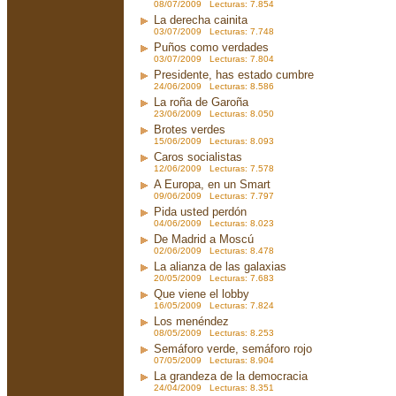
08/07/2009 Lecturas: 7.854
La derecha cainita
03/07/2009 Lecturas: 7.748
Puños como verdades
03/07/2009 Lecturas: 7.804
Presidente, has estado cumbre
24/06/2009 Lecturas: 8.586
La roña de Garoña
23/06/2009 Lecturas: 8.050
Brotes verdes
15/06/2009 Lecturas: 8.093
Caros socialistas
12/06/2009 Lecturas: 7.578
A Europa, en un Smart
09/06/2009 Lecturas: 7.797
Pida usted perdón
04/06/2009 Lecturas: 8.023
De Madrid a Moscú
02/06/2009 Lecturas: 8.478
La alianza de las galaxias
20/05/2009 Lecturas: 7.683
Que viene el lobby
16/05/2009 Lecturas: 7.824
Los menéndez
08/05/2009 Lecturas: 8.253
Semáforo verde, semáforo rojo
07/05/2009 Lecturas: 8.904
La grandeza de la democracia
24/04/2009 Lecturas: 8.351