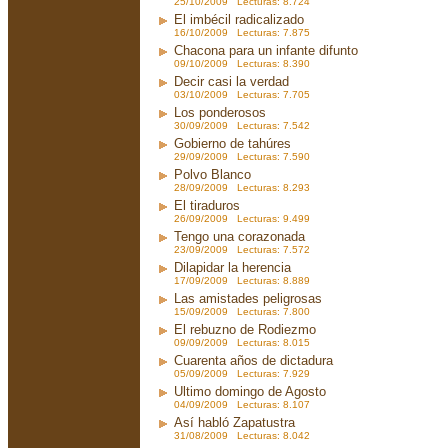
25/10/2009 Lecturas: 8.724
El imbécil radicalizado
16/10/2009 Lecturas: 7.875
Chacona para un infante difunto
09/10/2009 Lecturas: 8.390
Decir casi la verdad
03/10/2009 Lecturas: 7.705
Los ponderosos
30/09/2009 Lecturas: 7.542
Gobierno de tahúres
29/09/2009 Lecturas: 7.590
Polvo Blanco
28/09/2009 Lecturas: 8.293
El tiraduros
26/09/2009 Lecturas: 9.499
Tengo una corazonada
23/09/2009 Lecturas: 7.572
Dilapidar la herencia
17/09/2009 Lecturas: 8.889
Las amistades peligrosas
15/09/2009 Lecturas: 7.800
El rebuzno de Rodiezmo
09/09/2009 Lecturas: 8.015
Cuarenta años de dictadura
05/09/2009 Lecturas: 7.929
Ultimo domingo de Agosto
04/09/2009 Lecturas: 8.107
Así habló Zapatustra
31/08/2009 Lecturas: 8.042