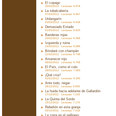
El copago
20/03/2012 Lecturas: 6.878
La rubalcabería
07/03/2012 Lecturas: 6.947
Urdangarín
03/03/2012 Lecturas: 6.638
Demasiado Estado
01/03/2012 Lecturas: 6.820
Banderas rojas
23/02/2012 Lecturas: 6.566
Izquierda y ruina
14/02/2012 Lecturas: 6.686
Brindaré con champán
12/02/2012 Lecturas: 6.748
Amanecer rojo
06/02/2012 Lecturas: 6.708
El País, como el culo
26/01/2012 Lecturas: 7.083
¡Qué cruz!
01/01/2012 Lecturas: 6.340
Ante todo, negar
28/12/2011 Lecturas: 6.650
La huida hacia adelante de Gallardón
17/12/2011 Lecturas: 7.233
La Quinta del Sordo
15/12/2011 Lecturas: 7.170
Rebelión en esta granja
03/12/2011 Lecturas: 7.018
La zorra en el gallinero