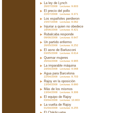
La ley de Lynch
26/07/2008 Lecturas: 9.603
El precio del pollo
22/07/2008 Lecturas: 9.371
Los españoles perdieron
15/07/2008 Lecturas: 8.062
Injuriar a quien no obedece
18/06/2008 Lecturas: 8.421
Rubalcaba responde
09/06/2008 Lecturas: 8.647
Un partido enfermo
26/05/2008 Lecturas: 8.252
El asno de Barlusconi
03/05/2008 Lecturas: 8.614
Quemar mujeres
26/04/2008 Lecturas: 8.965
La imparable máquina
24/04/2008 Lecturas: 9.068
Agua para Barcelona
22/04/2008 Lecturas: 8.703
Rajoy en la oposición
13/04/2008 Lecturas: 8.660
Más de los mismos
13/04/2008 Lecturas: 9.306
El equipo de Rajoy
03/04/2008 Lecturas: 10.803
La vuelta de Rajoy
01/04/2008 Lecturas: 8.255
El Chikilicuatre