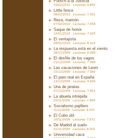
Putsch a la Justicia
23/02/2010 Lecturas: 8.862
Little fence
08/02/2010 Lecturas: 7.651
Reza, mamón
07/02/2010 Lecturas: 7.659
Saque de honor
13/01/2010 Lecturas: 7.425
El ventajista
08/01/2010 Lecturas: 8.224
La respuesta está en el viento
28/12/2009 Lecturas: 8.098
El desfile de los vagos
21/12/2009 Lecturas: 7.998
Las vacaciones de Lenin
15/12/2009 Lecturas: 7.584
El paro real en España
13/12/2009 Lecturas: 9.840
Una de piratas
07/12/2009 Lecturas: 7.801
La abuela intrépida
25/11/2009 Lecturas: 7.899
Socialismo pajillero
11/11/2009 Lecturas: 9.537
El Cobo útil
10/11/2009 Lecturas: 7.672
De Madrid al suelo
01/11/2009 Lecturas: 8.002
Universidad caca