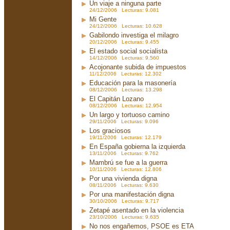
Un viaje a ninguna parte
24/12/2006 Lecturas: 9.081
Mi Gente
24/12/2006 Lecturas: 10.628
Gabilondo investiga el milagro
20/12/2006 Lecturas: 9.455
El estado social socialista
14/12/2006 Lecturas: 9.560
Acojonante subida de impuestos
11/12/2006 Lecturas: 12.302
Educación para la masonería
08/12/2006 Lecturas: 13.298
El Capitán Lozano
08/12/2006 Lecturas: 12.954
Un largo y tortuoso camino
29/11/2006 Lecturas: 9.096
Los graciosos
19/11/2006 Lecturas: 12.179
En España gobierna la izquierda
13/11/2006 Lecturas: 9.762
Mambrú se fue a la guerra
10/11/2006 Lecturas: 12.806
Por una vivienda digna
08/11/2006 Lecturas: 9.630
Por una manifestación digna
30/10/2006 Lecturas: 9.717
Zetapé asentado en la violencia
23/10/2006 Lecturas: 9.635
No nos engañemos, PSOE es ETA