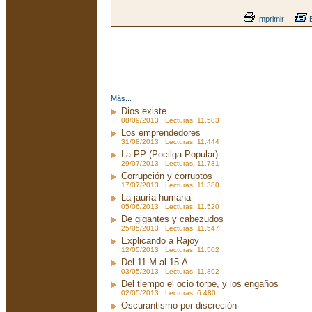
Imprimir
E
Más...
Dios existe
08/09/2013 Lecturas: 11.583
Los emprendedores
31/08/2013 Lecturas: 11.444
La PP (Pocilga Popular)
29/07/2013 Lecturas: 11.731
Corrupción y corruptos
17/07/2013 Lecturas: 11.380
La jauría humana
05/06/2013 Lecturas: 11.520
De gigantes y cabezudos
25/05/2013 Lecturas: 11.547
Explicando a Rajoy
12/05/2013 Lecturas: 11.502
Del 11-M al 15-A
03/05/2013 Lecturas: 11.892
Del tiempo el ocio torpe, y los engaños
02/05/2013 Lecturas: 6.480
Oscurantismo por discreción