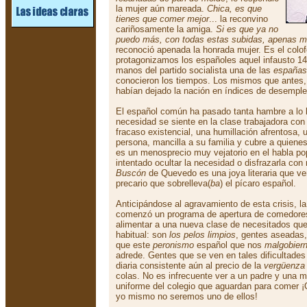
la mujer aún mareada.
Chica, es que
tienes que comer mejor
... la reconvino
cariñosamente la amiga.
Si es que ya no
puedo más, con todas estas subidas, apenas 
reconoció apenada la honrada mujer. Es el colof
protagonizamos los españoles aquel infausto 1
manos del partido socialista una de las
españas
conocieron los tiempos. Los mismos que antes
habían dejado la nación en índices de desemple
El español común ha pasado tanta hambre a lo la
necesidad se siente en la clase trabajadora co
fracaso existencial, una humillación afrentosa,
persona, mancilla a su familia y cubre a quienes 
es un menosprecio muy vejatorio en el habla po
intentado ocultar la necesidad o disfrazarla con
Buscón
de Quevedo es una joya literaria que ve
precario que sobrelleva(
ba
) el pícaro español.
Anticipándose al agravamiento de esta crisis, la
comenzó un programa de apertura de comedore
alimentar a una nueva clase de necesitados que
habitual: son
los pelos limpios
, gentes aseadas,
que este
peronismo
español que nos
malgobier
adrede. Gentes que se ven en tales dificultade
diaria consistente aún al precio de la
vergüenza
colas. No es infrecuente ver a un padre y una m
uniforme del colegio que aguardan para comer ¡
yo mismo no seremos uno de ellos!