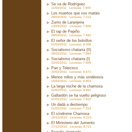
Se va de Rodríguez
11/04/2011 Lecturas: 7.855
Los muertos que vos matáis
29/03/2011 Lecturas: 7.212
Zumo de Laranjeira
13/03/2011 Lecturas: 7.806
El rap de Pepiño
09/03/2011 Lecturas: 7.492
El señor de los bolsillos
02/03/2011 Lecturas: 8.008
Socialismo chatarra (II)
28/02/2011 Lecturas: 7.884
Socialismo chatarra (I)
22/02/2011 Lecturas: 7.606
Pan y Telecirco
20/02/2011 Lecturas: 8.472
Menos rollos y más sindéresis
15/02/2011 Lecturas: 8.803
La larga noche de la chamosa
02/02/2011 Lecturas: 8.891
Gallardón se ha vuelto peligroso
07/01/2011 Lecturas: 7.815
Un dadá a destiempo
01/01/2011 Lecturas: 7.514
El síndrome Chamosa
19/12/2010 Lecturas: 8.213
El Ministerio del Jumento
17/12/2010 Lecturas: 8.721
España alarmada