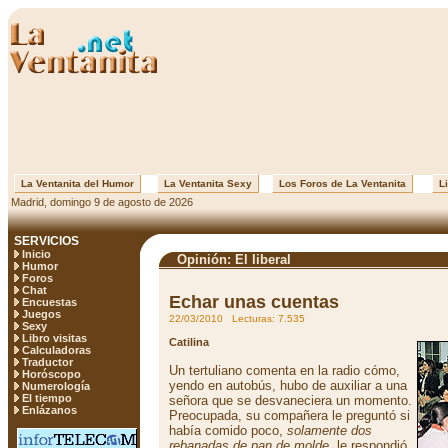
La Ventanita del Humor
La Ventanita Sexy
Los Foros de La Ventanita
Li
Madrid, domingo 9 de agosto de 2026
SERVICIOS
Inicio
Opinión: El liberal
Humor
Foros
Chat
Echar unas cuentas
Encuestas
Juegos
22/03/2010 Lecturas: 7.535
Sexy
Libro visitas
Catilina
Calculadoras
Traductor
Un tertuliano comenta en la radio cómo,
Horóscopo
yendo en autobús, hubo de auxiliar a una
Numerología
El tiempo
señora que se desvaneciera un momento.
Enlázanos
Preocupada, su compañera le preguntó si
había comido poco,
solamente dos
rebanadas de pan de molde
, le respondió