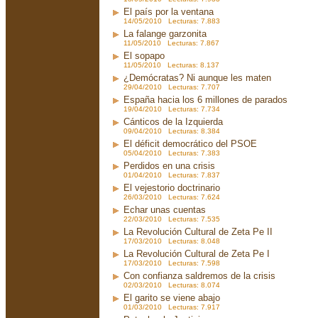
El país por la ventana
14/05/2010 Lecturas: 7.883
La falange garzonita
11/05/2010 Lecturas: 7.867
El sopapo
11/05/2010 Lecturas: 8.137
¿Demócratas? Ni aunque les maten
29/04/2010 Lecturas: 7.707
España hacia los 6 millones de parados
19/04/2010 Lecturas: 7.734
Cánticos de la Izquierda
09/04/2010 Lecturas: 8.384
El déficit democrático del PSOE
05/04/2010 Lecturas: 7.383
Perdidos en una crisis
01/04/2010 Lecturas: 7.837
El vejestorio doctrinario
26/03/2010 Lecturas: 7.624
Echar unas cuentas
22/03/2010 Lecturas: 7.535
La Revolución Cultural de Zeta Pe II
17/03/2010 Lecturas: 8.048
La Revolución Cultural de Zeta Pe I
17/03/2010 Lecturas: 7.598
Con confianza saldremos de la crisis
02/03/2010 Lecturas: 8.074
El garito se viene abajo
01/03/2010 Lecturas: 7.917