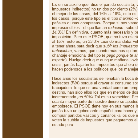
Es en su auxilio que, dice el partido socialista, 
impuestos indirectos) no un dos por ciento (2%)
el mejor de los casos, del 16% al 18%; esto es
los casos, porque este tipo es el tipo
máximo
–q
pañales o unas compresas- Porque si nos vamos
imprescindibles –el que llaman
reducido
- sube 
14,3%!
En definitiva, cuanto más necesario y b
imposición. Pero este PSOE, que no tuvo escrú
al 16%, esto es, un 33,3% cuando mandaba Fel
a tener ahora para decir que
subir los impuestos
trabajadora
, vamos, que cuanto más nos quitan 
chantaje emocional del tipo
te pego porque te 
experto). Huelga decir que aunque mañana llov
crisis, jamás bajarán los impuestos que ahora 
hacen poderosos a los políticos que los manejan
Hace años los socialistas se llenaban la boca de
indirectos (
IVA
) porque al gravar el consumo so
trabajadora -lo que es una verdad como un templ
destino, han sido ellos los que en menos de do
incrementado
¡un 50%!
Tal es su voracidad. Per
cuanta mayor parte de nuestro dinero se apode
empobrece. El PSOE tiene hoy en sus manos la
jamás tuvo un gobernante español para hacer y 
comprar partidos vascos y canarios -a los que e
voten la subida de impuestos que pagaremos el 
estado puro.