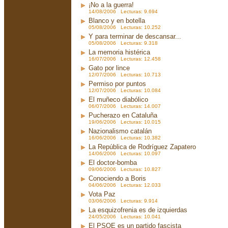
¡No a la guerra!
14/08/2006 Lecturas: 9.694
Blanco y en botella
05/08/2006 Lecturas: 10.252
Y para terminar de descansar...
05/08/2006 Lecturas: 9.318
La memoria histérica
16/07/2006 Lecturas: 12.458
Gato por lince
12/07/2006 Lecturas: 10.713
Permiso por puntos
12/07/2006 Lecturas: 10.084
El muñeco diabólico
06/07/2006 Lecturas: 14.007
Pucherazo en Cataluña
19/06/2006 Lecturas: 10.015
Nazionalismo catalán
16/06/2006 Lecturas: 10.382
La República de Rodríguez Zapatero
14/06/2006 Lecturas: 10.097
El doctor-bomba
09/06/2006 Lecturas: 10.827
Conociendo a Boris
04/06/2006 Lecturas: 12.033
Vota Paz
03/06/2006 Lecturas: 9.914
La esquizofrenia es de izquierdas
24/05/2006 Lecturas: 10.041
El PSOE es un partido fascista