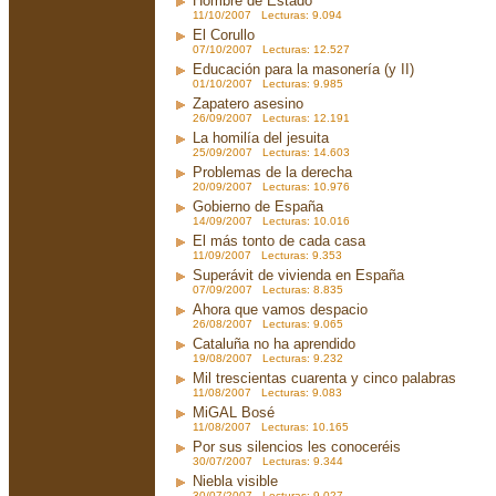
Hombre de Estado
11/10/2007 Lecturas: 9.094
El Corullo
07/10/2007 Lecturas: 12.527
Educación para la masonería (y II)
01/10/2007 Lecturas: 9.985
Zapatero asesino
26/09/2007 Lecturas: 12.191
La homilía del jesuita
25/09/2007 Lecturas: 14.603
Problemas de la derecha
20/09/2007 Lecturas: 10.976
Gobierno de España
14/09/2007 Lecturas: 10.016
El más tonto de cada casa
11/09/2007 Lecturas: 9.353
Superávit de vivienda en España
07/09/2007 Lecturas: 8.835
Ahora que vamos despacio
26/08/2007 Lecturas: 9.065
Cataluña no ha aprendido
19/08/2007 Lecturas: 9.232
Mil trescientas cuarenta y cinco palabras
11/08/2007 Lecturas: 9.083
MiGAL Bosé
11/08/2007 Lecturas: 10.165
Por sus silencios les conoceréis
30/07/2007 Lecturas: 9.344
Niebla visible
30/07/2007 Lecturas: 9.027