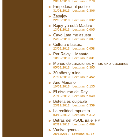
20/04/2013 Lecturas: 6.278
Empoderar al pueblo
31/03/2013 Lecturas: 6.306
Zapajoy
22/03/2013 Lecturas: 6.332
Rajoy ya está Maduro
13/03/2013 Lecturas: 6.005
Cayo Lara me asusta
24/02/2013 Lecturas: 6.387
Cultura o basura
23/02/2013 Lecturas: 6.058
Por Rajoy... Maaato
10/02/2013 Lecturas: 6.331
Menos delcaraciones y más explicaciones
05/02/2013 Lecturas: 6.305
30 años y ruina
27/01/2013 Lecturas: 6.452
Año Mariano
10/01/2013 Lecturas: 6.135
El discurso del Rey
27/12/2012 Lecturas: 6.049
Botella es culpable
23/12/2012 Lecturas: 6.359
La realidad impuesta
03/12/2012 Lecturas: 6.312
Detrás del PSOE irá el PP
02/12/2012 Lecturas: 6.489
Vuelva general
26/11/2012 Lecturas: 6.715