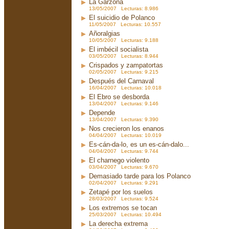
La Garzona
13/05/2007 Lecturas: 8.986
El suicidio de Polanco
11/05/2007 Lecturas: 10.557
Añoralgias
10/05/2007 Lecturas: 9.188
El imbécil socialista
03/05/2007 Lecturas: 8.944
Crispados y zampatortas
02/05/2007 Lecturas: 9.215
Después del Carnaval
16/04/2007 Lecturas: 10.018
El Ebro se desborda
13/04/2007 Lecturas: 9.146
Depende
13/04/2007 Lecturas: 9.390
Nos crecieron los enanos
04/04/2007 Lecturas: 10.019
Es-cán-da-lo, es un es-cán-dalo...
04/04/2007 Lecturas: 9.744
El charnego violento
03/04/2007 Lecturas: 9.670
Demasiado tarde para los Polanco
02/04/2007 Lecturas: 9.291
Zetapé por los suelos
28/03/2007 Lecturas: 9.524
Los extremos se tocan
25/03/2007 Lecturas: 10.494
La derecha extrema