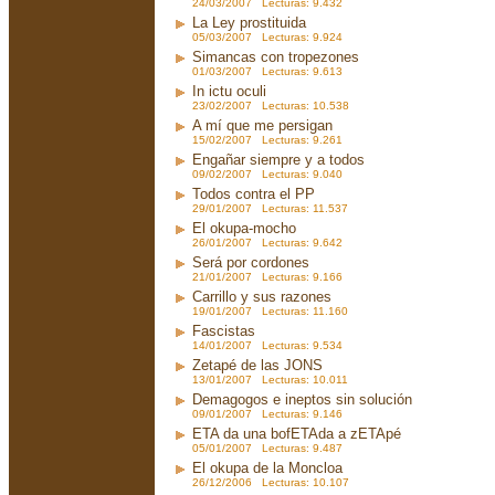
24/03/2007 Lecturas: 9.432
La Ley prostituida
05/03/2007 Lecturas: 9.924
Simancas con tropezones
01/03/2007 Lecturas: 9.613
In ictu oculi
23/02/2007 Lecturas: 10.538
A mí que me persigan
15/02/2007 Lecturas: 9.261
Engañar siempre y a todos
09/02/2007 Lecturas: 9.040
Todos contra el PP
29/01/2007 Lecturas: 11.537
El okupa-mocho
26/01/2007 Lecturas: 9.642
Será por cordones
21/01/2007 Lecturas: 9.166
Carrillo y sus razones
19/01/2007 Lecturas: 11.160
Fascistas
14/01/2007 Lecturas: 9.534
Zetapé de las JONS
13/01/2007 Lecturas: 10.011
Demagogos e ineptos sin solución
09/01/2007 Lecturas: 9.146
ETA da una bofETAda a zETApé
05/01/2007 Lecturas: 9.487
El okupa de la Moncloa
26/12/2006 Lecturas: 10.107