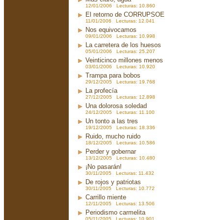
12/01/2006 Lecturas: 10.860
El retorno de CORRUPSOE
11/01/2006 Lecturas: 12.041
Nos equivocamos
09/01/2006 Lecturas: 10.998
La carretera de los huesos
05/01/2006 Lecturas: 25.207
Veinticinco millones menos
03/01/2006 Lecturas: 10.920
Trampa para bobos
29/12/2005 Lecturas: 19.768
La profecía
27/12/2005 Lecturas: 12.898
Una dolorosa soledad
24/12/2005 Lecturas: 11.100
Un tonto a las tres
19/12/2005 Lecturas: 18.336
Ruido, mucho ruido
18/12/2005 Lecturas: 10.586
Perder y gobernar
13/12/2005 Lecturas: 10.480
¡No pasarán!
30/11/2005 Lecturas: 11.432
De rojos y patriotas
30/11/2005 Lecturas: 10.772
Carrillo miente
12/11/2005 Lecturas: 13.506
Periodismo carmelita
05/11/2005 Lecturas: 10.901