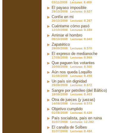
03/11/2008 Lecturas: 8.469
El payaso imposible
29/10/2008 Lecturas: 9.627
Confíe en mi
26/10/2008 Lecturas: 8.267
Cuéntame cómo pasó
12/10/2008 Lecturas: 9.339
Arrimar el hombro
06/10/2008 Lecturas: 8.040
Zapatético
29/09/2008 Lecturas: 8.570
El expreso de medianoche
17/09/2008 Lecturas: 8.869
Que paguen los votantes
10/09/2008 Lecturas: 8.500
Aún nos queda Loquillo
31/08/2008 Lecturas: 8.459
Un país sin dignidad
29/08/2008 Lecturas: 8.672
Sangre por petróleo (del Báltico)
18/08/2008 Lecturas: 8.403
Otra de jueces (y juezas)
14/08/2008 Lecturas: 8.573
Objetivo cumplido
01/08/2008 Lecturas: 8.426
País socialista, país en ruina
31/07/2008 Lecturas: 12.282
El canalla de Solbes
31/07/2008 Lecturas: 8.484