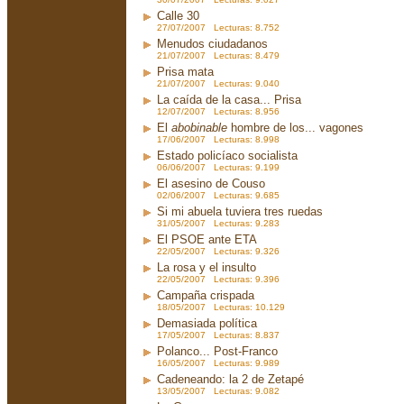
Calle 30
27/07/2007 Lecturas: 8.752
Menudos ciudadanos
21/07/2007 Lecturas: 8.479
Prisa mata
21/07/2007 Lecturas: 9.040
La caída de la casa... Prisa
12/07/2007 Lecturas: 8.956
El
abobinable
hombre de los... vagones
17/06/2007 Lecturas: 8.998
Estado policíaco socialista
06/06/2007 Lecturas: 9.199
El asesino de Couso
02/06/2007 Lecturas: 9.685
Si mi abuela tuviera tres ruedas
31/05/2007 Lecturas: 9.283
El PSOE ante ETA
22/05/2007 Lecturas: 9.326
La rosa y el insulto
22/05/2007 Lecturas: 9.396
Campaña crispada
18/05/2007 Lecturas: 10.129
Demasiada política
17/05/2007 Lecturas: 8.837
Polanco... Post-Franco
16/05/2007 Lecturas: 9.989
Cadeneando: la 2 de Zetapé
13/05/2007 Lecturas: 9.082