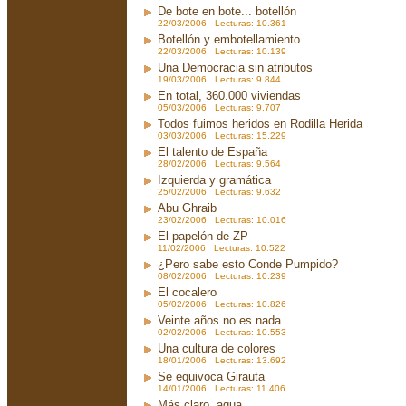
De bote en bote... botellón
22/03/2006 Lecturas: 10.361
Botellón y embotellamiento
22/03/2006 Lecturas: 10.139
Una Democracia sin atributos
19/03/2006 Lecturas: 9.844
En total, 360.000 viviendas
05/03/2006 Lecturas: 9.707
Todos fuimos heridos en Rodilla Herida
03/03/2006 Lecturas: 15.229
El talento de España
28/02/2006 Lecturas: 9.564
Izquierda y gramática
25/02/2006 Lecturas: 9.632
Abu Ghraib
23/02/2006 Lecturas: 10.016
El papelón de ZP
11/02/2006 Lecturas: 10.522
¿Pero sabe esto Conde Pumpido?
08/02/2006 Lecturas: 10.239
El cocalero
05/02/2006 Lecturas: 10.826
Veinte años no es nada
02/02/2006 Lecturas: 10.553
Una cultura de colores
18/01/2006 Lecturas: 13.692
Se equivoca Girauta
14/01/2006 Lecturas: 11.406
Más claro, agua