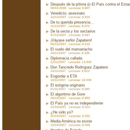
Después de la pítima (o El País contra el Est
08/01/2008 Lecturas: 8.907
Veredicto: asesinato
14/12/2007 Lecturas: 8.816
De tu querida presencia...
11/12/2007 Lecturas: 9.974
De la secta y los sectarios
07/12/2007 Lecturas: 9.467
¡Váyase señor Zapatero!
02/12/2007 Lecturas: 9.318
El vuelo del mamarracho
24/11/2007 Lecturas: 9.396
Diplomacia callada
22/11/2007 Lecturas: 13.500
Don Tancredo Rodríguez Zapatero
14/11/2007 Lecturas: 9.823
Engordar a ETA
10/11/2007 Lecturas: 10.006
El estigma originario
01/11/2007 Lecturas: 9.380
El algoritmo de Gore
28/10/2007 Lecturas: 8.902
El País ya no es independiente
22/10/2007 Lecturas: 9.524
¿He sido yo?
20/10/2007 Lecturas: 9.332
Media América no existe
14/10/2007 Lecturas: 9.048