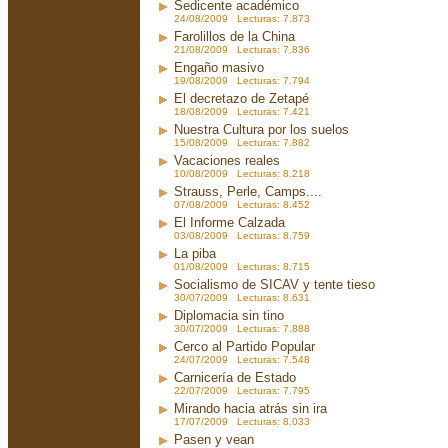
Sedicente académico
24/08/2009 Lecturas: 7.873
Farolillos de la China
21/08/2009 Lecturas: 7.836
Engaño masivo
19/08/2009 Lecturas: 7.794
El decretazo de Zetapé
18/08/2009 Lecturas: 7.421
Nuestra Cultura por los suelos
15/08/2009 Lecturas: 7.882
Vacaciones reales
10/08/2009 Lecturas: 8.218
Strauss, Perle, Camps....
07/08/2009 Lecturas: 8.452
El Informe Calzada
03/08/2009 Lecturas: 8.759
La piba
01/08/2009 Lecturas: 8.715
Socialismo de SICAV y tente tieso
30/07/2009 Lecturas: 8.631
Diplomacia sin tino
30/07/2009 Lecturas: 7.888
Cerco al Partido Popular
24/07/2009 Lecturas: 7.548
Carnicería de Estado
22/07/2009 Lecturas: 7.795
Mirando hacia atrás sin ira
17/07/2009 Lecturas: 8.033
Pasen y vean