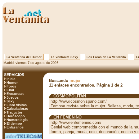
La Ventanita del Humor
La Ventanita Sexy
Los Foros de La Ventanita
Li
Madrid, viernes 7 de agosto de 2026
SERVICIOS
Inicio
Buscando
mujer
Humor
11 enlaces encontrados. Página 1 de 2
Foros
Chat
Encuestas
COSMOPOLITAN
Juegos
http://www.cosmohispano.com/
Sexy
Libro visitas
Famosa revista sobre la mujer. Belleza, moda, t
Calculadoras
Traductor
Horóscopo
EN FEMENINO
Numerología
http://www.enfemenino.com/
El tiempo
Genial web comprometida con el mundo de la muje
Enlázanos
forma, pareja, moda, ocio, decoración, cocina y 