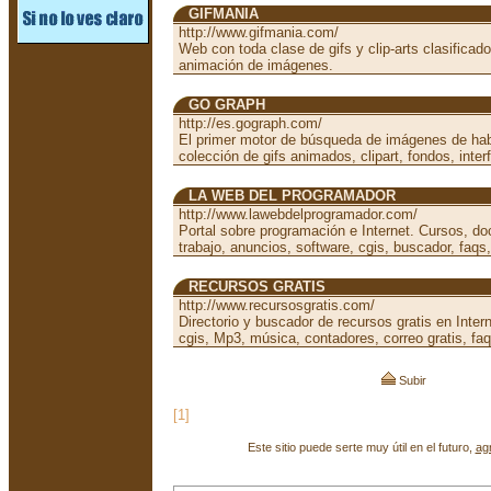
GIFMANIA
http://www.gifmania.com/
Web con toda clase de gifs y clip-arts clasificad
animación de imágenes.
GO GRAPH
http://es.gograph.com/
El primer motor de búsqueda de imágenes de hab
colección de gifs animados, clipart, fondos, interf
LA WEB DEL PROGRAMADOR
http://www.lawebdelprogramador.com/
Portal sobre programación e Internet. Cursos, d
trabajo, anuncios, software, cgis, buscador, faqs,
RECURSOS GRATIS
http://www.recursosgratis.com/
Directorio y buscador de recursos gratis en Inter
cgis, Mp3, música, contadores, correo gratis, faqs
Subir
[1]
Este sitio puede serte muy útil en el futuro,
ag