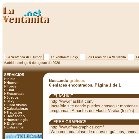
La Ventanita del Humor
La Ventanita Sexy
Los Foros de La Ventanita
Li
Madrid, domingo 9 de agosto de 2026
SERVICIOS
Inicio
Buscando
graficos
Humor
6 enlaces encontrados. Página 1 de 1
Foros
Chat
Encuestas
FLASHKIT
Juegos
http://www.flashkit.com/
Sexy
Libro visitas
Increíble site donde puedes conseguir montones 
Calculadoras
programas. Amantes del Flash. Visitar (Inglés).
Traductor
Horóscopo
Numerología
FREE GRAPHICS
El tiempo
http://www.free-graphics.com/
Enlázanos
Web con toda clase de recursos gráficos, animac